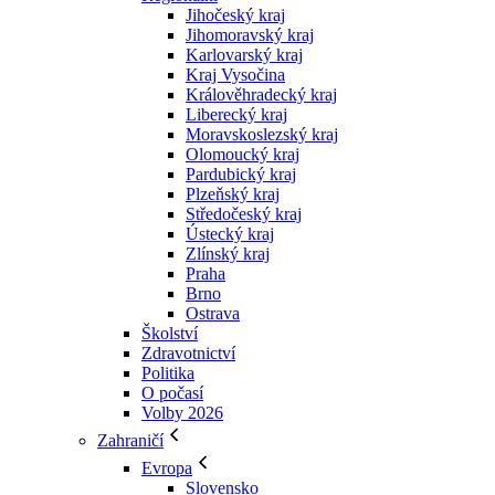
Jihočeský kraj
Jihomoravský kraj
Karlovarský kraj
Kraj Vysočina
Králověhradecký kraj
Liberecký kraj
Moravskoslezský kraj
Olomoucký kraj
Pardubický kraj
Plzeňský kraj
Středočeský kraj
Ústecký kraj
Zlínský kraj
Praha
Brno
Ostrava
Školství
Zdravotnictví
Politika
O počasí
Volby 2026
Zahraničí
Evropa
Slovensko