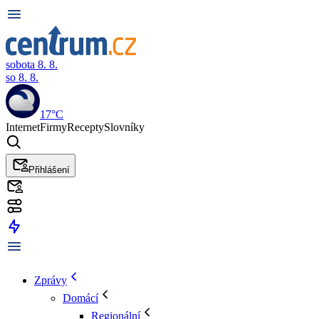
sobota 8. 8.
so 8. 8.
17°C
Internet
Firmy
Recepty
Slovníky
Přihlášení
Zprávy
Domácí
Regionální