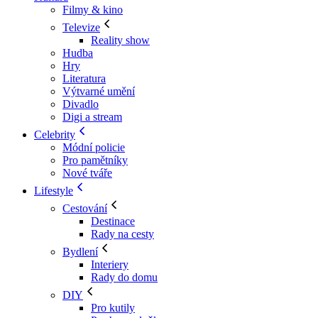
Filmy & kino
Televize
Reality show
Hudba
Hry
Literatura
Výtvarné umění
Divadlo
Digi a stream
Celebrity
Módní policie
Pro pamětníky
Nové tváře
Lifestyle
Cestování
Destinace
Rady na cesty
Bydlení
Interiery
Rady do domu
DIY
Pro kutily