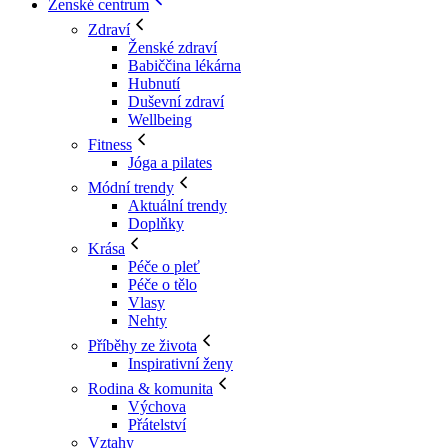
Ženské centrum
Zdraví
Ženské zdraví
Babiččina lékárna
Hubnutí
Duševní zdraví
Wellbeing
Fitness
Jóga a pilates
Módní trendy
Aktuální trendy
Doplňky
Krása
Péče o pleť
Péče o tělo
Vlasy
Nehty
Příběhy ze života
Inspirativní ženy
Rodina & komunita
Výchova
Přátelství
Vztahy