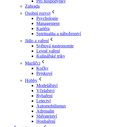
Pro hospodyňky
Zahrada
Osobní rozvoj
Psychologie
Management
Kariéra
Spiritualita a náboženství
Jídlo a vaření
Světová gastronomie
Levné vaření
Kulinářské triky
Mazlíčci
Kočky
Pejskové
Hobby
Modelářství
Včelařství
Rybaření
Letectví
Automobilismus
Adrenalin
Sběratelství
Houbaření