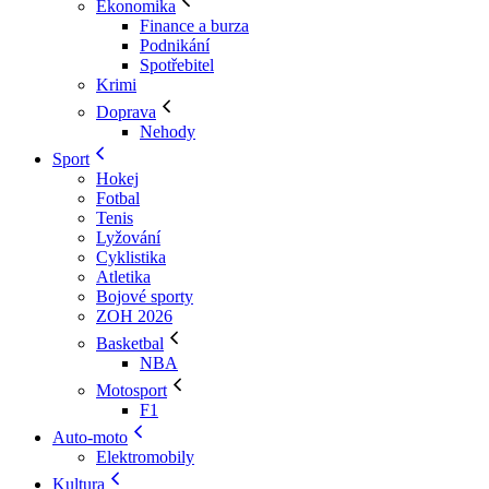
Ekonomika
Finance a burza
Podnikání
Spotřebitel
Krimi
Doprava
Nehody
Sport
Hokej
Fotbal
Tenis
Lyžování
Cyklistika
Atletika
Bojové sporty
ZOH 2026
Basketbal
NBA
Motosport
F1
Auto-moto
Elektromobily
Kultura