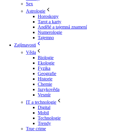
Sex
Astrologie
Horoskopy
Tarot a karty
Andělé a tajemná znamení
Numerologie
Tajemno
Zajímavosti
Věda
Biologie
Ekologie
Fyzika
Geografie
Historie
Chemie
Jazykověda
Vesmír
IT a technologie
Digital
Mobil
Technologie
Trendy
True crime