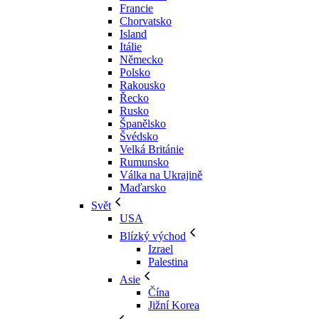
Francie
Chorvatsko
Island
Itálie
Německo
Polsko
Rakousko
Řecko
Rusko
Španělsko
Švédsko
Velká Británie
Rumunsko
Válka na Ukrajině
Maďarsko
Svět
USA
Blízký východ
Izrael
Palestina
Asie
Čína
Jižní Korea