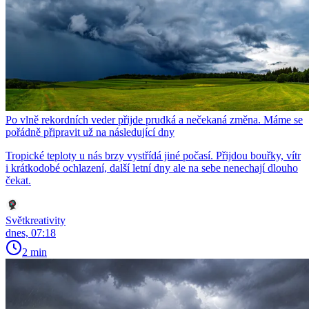
Po vlně rekordních veder přijde prudká a nečekaná změna. Máme se
pořádně připravit už na následující dny
Tropické teploty u nás brzy vystřídá jiné počasí. Přijdou bouřky, vítr
i krátkodobé ochlazení, další letní dny ale na sebe nenechají dlouho
čekat.
Světkreativity
dnes, 07:18
2 min