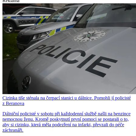
Reklama
Cizinka tiše sténala na čerpací stanici u dálnice. Pomohli jí policisté
z Beranova
Dálniční policisté v sobotu při každodenní službě našli na benzince
nemocnou ženu. Kromě poskytnutí první pomoci se postarali o to,
aby si cizinku, která měla podezření na infarkt, převzali do péče
záchranáři.