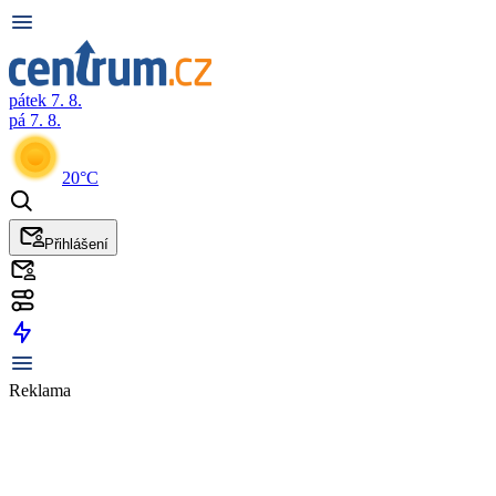
pátek 7. 8.
pá 7. 8.
20°C
Přihlášení
Reklama