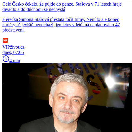
Celé Česko čekalo, že půjde do penze. Stašová v 71 letech hraje
divadlo a do důchodu se nechystá
Herečka Simona Stašová přestala točit filmy. Není to ale konec
kariéry. Z jeviště neodchází, jen letos v létě má naplánováno 47
představení.
VIPživot.cz
dnes, 07:05
4 min