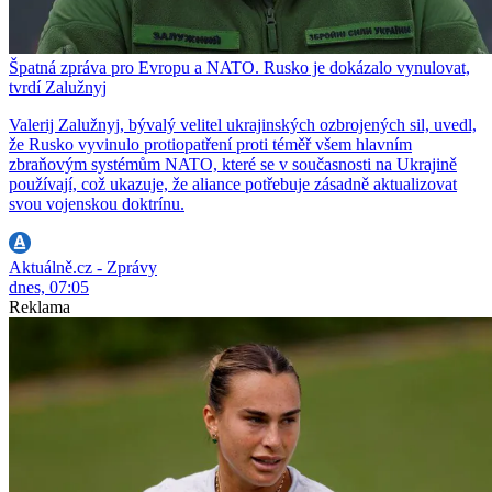
Špatná zpráva pro Evropu a NATO. Rusko je dokázalo vynulovat,
tvrdí Zalužnyj
Valerij Zalužnyj, bývalý velitel ukrajinských ozbrojených sil, uvedl,
že Rusko vyvinulo protiopatření proti téměř všem hlavním
zbraňovým systémům NATO, které se v současnosti na Ukrajině
používají, což ukazuje, že aliance potřebuje zásadně aktualizovat
svou vojenskou doktrínu.
Aktuálně.cz - Zprávy
dnes, 07:05
Reklama