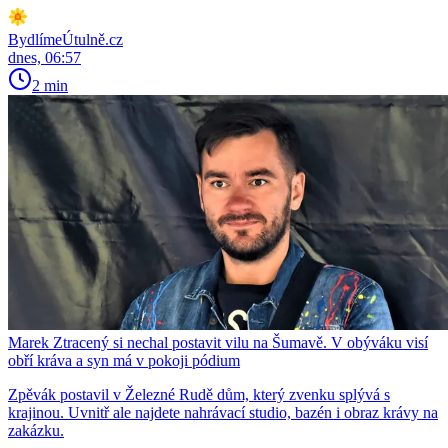
BydlímeÚtulně.cz
dnes, 06:57
2 min
Marek Ztracený si nechal postavit vilu na Šumavě. V obýváku visí
obří kráva a syn má v pokoji pódium
Zpěvák postavil v Železné Rudě dům, který zvenku splývá s
krajinou. Uvnitř ale najdete nahrávací studio, bazén i obraz krávy na
zakázku.