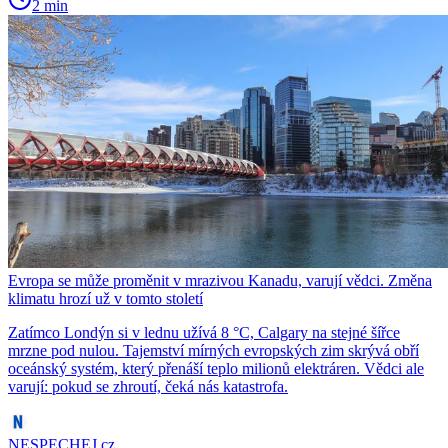
2 min
Evropa se může proměnit v mrazivou Kanadu, varují vědci. Změna
klimatu hrozí už v tomto století
Zatímco Londýn si v lednu užívá 8 °C, Calgary na stejné šířce
mrzne pod nulou. Tajemství mírných evropských zim skrývá obří
oceánský systém, který přenáší teplo milionů elektráren. Vědci ale
varují: pokud se zhroutí, čeká nás katastrofa.
NESPECHEJ.cz