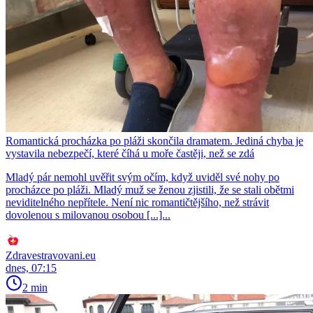
Romantická procházka po pláži skončila dramatem. Jediná chyba je
vystavila nebezpečí, které číhá u moře častěji, než se zdá
Mladý pár nemohl uvěřit svým očím, když uviděl své nohy po
procházce po pláži. Mladý muž se ženou zjistili, že se stali obětmi
neviditelného nepřítele. Není nic romantičtějšího, než strávit
dovolenou s milovanou osobou [...]...
Zdravestravovani.eu
dnes, 07:15
2 min