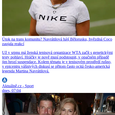
Útok na trans komunitu? Navrátilová hájí Bělorusku, hvězdná Coco
zaujala reakcí
Už v srpnu má ženská tenisová organizace WTA začít s genetickými
testy pohlaví. Hráčky je nově musí podstoupit, v opačném případě
jim hrozí suspendace. Kolem tématu je v tenisovém prostředí rušno,
v epicentru vášnivých diskusí se přitom často ocitá česko-americká
legenda Martina Navrátilová.
Aktuálně.cz - Sport
dnes, 07:04