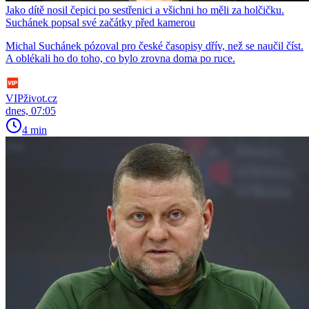
Jako dítě nosil čepici po sestřenici a všichni ho měli za holčičku.
Suchánek popsal své začátky před kamerou
Michal Suchánek pózoval pro české časopisy dřív, než se naučil číst.
A oblékali ho do toho, co bylo zrovna doma po ruce.
VIPživot.cz
dnes, 07:05
4 min