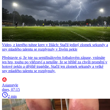
Video, z kterého tuhne krev v žilách: Stačil jediný zlomek sekundy a
sny mladého talentu se rozplynuly v živém pekle
Představte si, že jste na semifinálovém fotbalovém zápase, vnímáte
jen hru, touhu po vítězství a netušíte, že se hřiště za chvíli promění v
hotové peklo a dějiště tragédie. Stačil jen zlomek sekundy a velké
sny mladého talentu se rozplynuly.
Asianstyle
dnes, 07:15
2 min