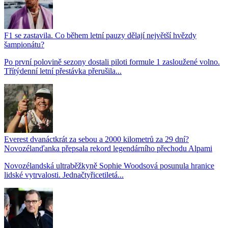
F1 se zastavila. Co během letní pauzy dělají největší hvězdy
šampionátu?
Po první polovině sezony dostali piloti formule 1 zasloužené volno.
Třítýdenní letní přestávka přerušila...
Everest dvanáctkrát za sebou a 2000 kilometrů za 29 dní?
Novozélanďanka přepsala rekord legendárního přechodu Alpami
Novozélandská ultraběžkyně Sophie Woodsová posunula hranice
lidské vytrvalosti. Jednačtyřicetiletá...