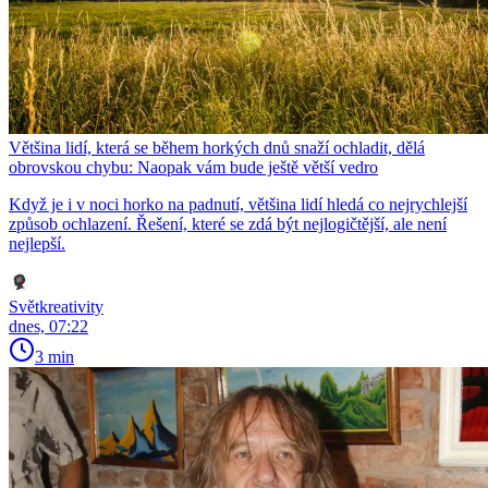
Většina lidí, která se během horkých dnů snaží ochladit, dělá
obrovskou chybu: Naopak vám bude ještě větší vedro
Když je i v noci horko na padnutí, většina lidí hledá co nejrychlejší
způsob ochlazení. Řešení, které se zdá být nejlogičtější, ale není
nejlepší.
Světkreativity
dnes, 07:22
3 min