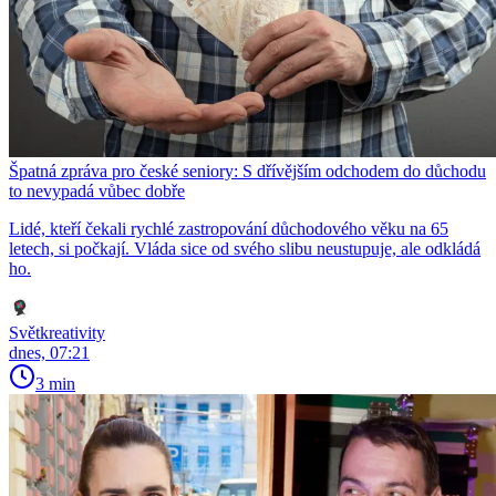
Špatná zpráva pro české seniory: S dřívějším odchodem do důchodu
to nevypadá vůbec dobře
Lidé, kteří čekali rychlé zastropování důchodového věku na 65
letech, si počkají. Vláda sice od svého slibu neustupuje, ale odkládá
ho.
Světkreativity
dnes, 07:21
3 min