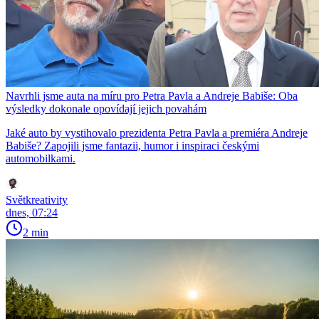
Navrhli jsme auta na míru pro Petra Pavla a Andreje Babiše: Oba
výsledky dokonale opovídají jejich povahám
Jaké auto by vystihovalo prezidenta Petra Pavla a premiéra Andreje
Babiše? Zapojili jsme fantazii, humor i inspiraci českými
automobilkami.
Světkreativity
dnes, 07:24
2 min