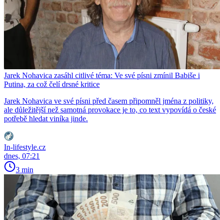
Jarek Nohavica zasáhl citlivé téma: Ve své písni zmínil Babiše i
Putina, za což čelí drsné kritice
Jarek Nohavica ve své písni před časem připomněl jména z politiky,
ale důležitější než samotná provokace je to, co text vypovídá o české
potřebě hledat viníka jinde.
In-lifestyle.cz
dnes, 07:21
3 min