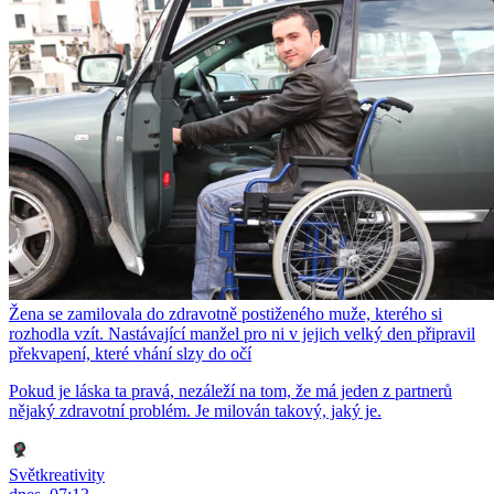
Žena se zamilovala do zdravotně postiženého muže, kterého si
rozhodla vzít. Nastávající manžel pro ni v jejich velký den připravil
překvapení, které vhání slzy do očí
Pokud je láska ta pravá, nezáleží na tom, že má jeden z partnerů
nějaký zdravotní problém. Je milován takový, jaký je.
Světkreativity