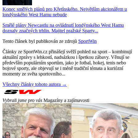
Konec smělých plánů pro Křetínského. Největším akcionářem u
londýnského West Hamu nebude
Smělé plány Newcastlu na ovládnutí londýnského West Hamu
doznaly značných trhlin. Majitel pražské Sparty...
Tento článek byl publikován ze zdrojů
SportWin
Články ze SportWin.cz přinášejí svěží pohled na sport – kombinují
aktuální zprávy s lehkostí, nadsázkou i špetkou zábavy. Věnují se
především populárním sportům, jako je fotbal, hokej, tenis nebo
bojové sporty, ale objevují se i méně tradiční témata a kuriózní
momenty ze světa sportovního...
Všechny články tohoto autora →
Vybrali jsme pro vás
Magazíny a zajímavosti