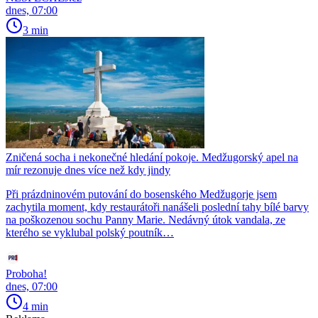
dnes, 07:00
3 min
Zničená socha i nekonečné hledání pokoje. Medžugorský apel na
mír rezonuje dnes více než kdy jindy
Při prázdninovém putování do bosenského Medžugorje jsem
zachytila moment, kdy restaurátoři nanášeli poslední tahy bílé barvy
na poškozenou sochu Panny Marie. Nedávný útok vandala, ze
kterého se vyklubal polský poutník…
Proboha!
dnes, 07:00
4 min