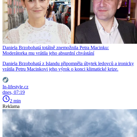
Daniela Brzobohatá totálně znemožnila Petra Macinku:
Moderátorka mu vrátila jeho absurdní chvástání
Daniela Brzobohatá z Islandu připomněla úbytek ledovců a ironicky
vrátila Petru Macinkovi jeho výrok o konci klimatické krize.
In-lifestyle.cz
dnes, 07:19
2 min
Reklama