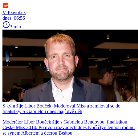
VIPživot.cz
dnes, 06:56
3 min
S kým žije Libor Bouček: Moderoval Miss a zamiloval se do
finalistky. S Gabrielou dnes mají dvě děti
Moderátor Libor Bouček žije s Gabrielou Bendovou, finalistkou
České Miss 2014. Po dvou rozvodech dnes tvoří čtyřčlennou rodinu
se synem Albertem a dcerou Beátou.