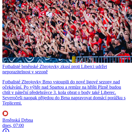
Fotbalisté brněnské Zbrojovky zkusí proti Liberci udržet
neporazitelnost v sezoně
Fotbalisté Zbrojovky Brno vstoupili do nové ligové sezony nad
očekávání. Po výhře nad Spartou a remíze na hřišti Plzně budou
chtít v páteční předehrávce 3. kola obrat o body také Liberec.
Severočeši naopak přijedou do Brna napravovat domácí porážku s
Teplicemi.
Brněnská Drbna
dnes, 07:00