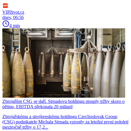
VIPživot.cz
dnes, 06:56
4 min
Zbrojařům CSG se daří. Strnadovu holdingu stouply tržby skoro o
pětinu, EBITDA překonala 20 miliard
Zbrojařskému a strojírenskému holdingu Czechoslovak Group
(CSG) podnikatele Michala Strnada vzrostly za letošní první pololetí
meziročně tržby o 17,2...