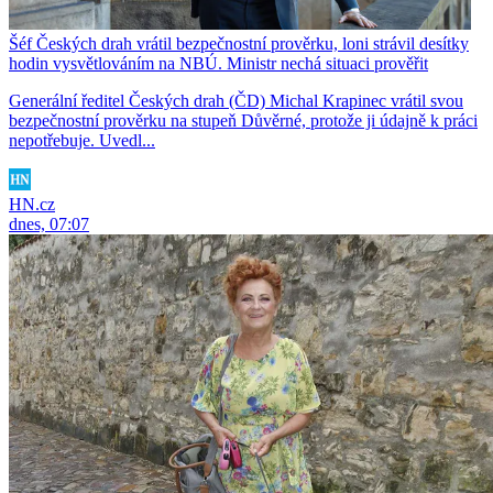
Šéf Českých drah vrátil bezpečnostní prověrku, loni strávil desítky
hodin vysvětlováním na NBÚ. Ministr nechá situaci prověřit
Generální ředitel Českých drah (ČD) Michal Krapinec vrátil svou
bezpečnostní prověrku na stupeň Důvěrné, protože ji údajně k práci
nepotřebuje. Uvedl...
HN.cz
dnes, 07:07