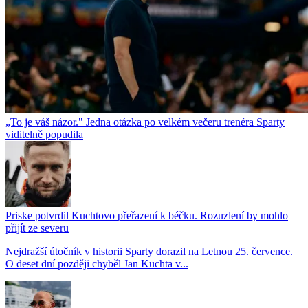
„To je váš názor." Jedna otázka po velkém večeru trenéra Sparty
viditelně popudila
Priske potvrdil Kuchtovo přeřazení k béčku. Rozuzlení by mohlo
přijít ze severu
Nejdražší útočník v historii Sparty dorazil na Letnou 25. července.
O deset dní později chyběl Jan Kuchta v...