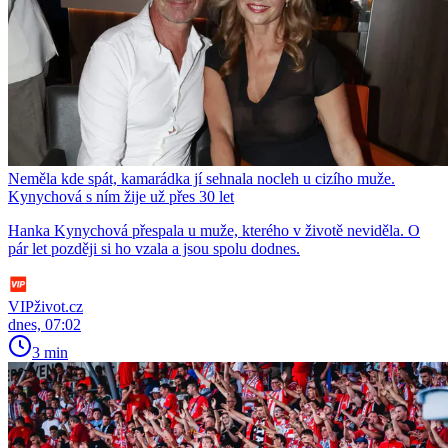
Neměla kde spát, kamarádka jí sehnala nocleh u cizího muže.
Kynychová s ním žije už přes 30 let
Hanka Kynychová přespala u muže, kterého v životě neviděla. O
pár let později si ho vzala a jsou spolu dodnes.
VIPživot.cz
dnes, 07:02
3 min