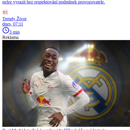
nelze vyrazit bez respektování podmínek provozovatele.
Trendy Život
dnes, 07:11
3 min
Reklama