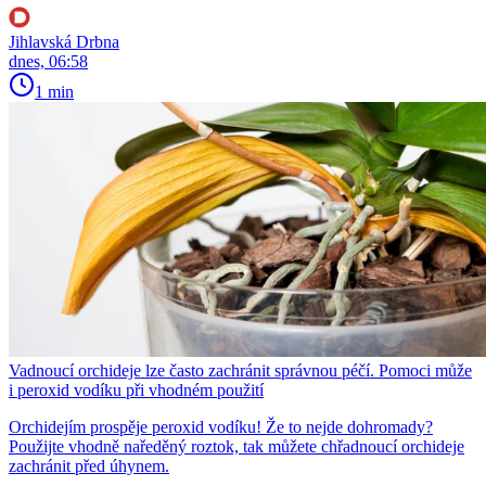
Jihlavská Drbna
dnes, 06:58
1 min
Vadnoucí orchideje lze často zachránit správnou péčí. Pomoci může
i peroxid vodíku při vhodném použití
Orchidejím prospěje peroxid vodíku! Že to nejde dohromady?
Použijte vhodně naředěný roztok, tak můžete chřadnoucí orchideje
zachránit před úhynem.