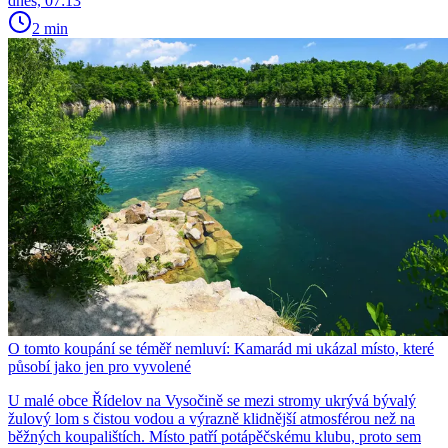
dnes, 07:13
2 min
O tomto koupání se téměř nemluví: Kamarád mi ukázal místo, které
působí jako jen pro vyvolené
U malé obce Řídelov na Vysočině se mezi stromy ukrývá bývalý
žulový lom s čistou vodou a výrazně klidnější atmosférou než na
běžných koupalištích. Místo patří potápěčskému klubu, proto sem