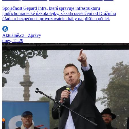
Společnost Gepard Infra, která spravuje infrastrukturu
jindřichohradecké úzkokolejky, získala osvědčení od Drážního
úřadu o bezpečnosti provozovatele dráhy na příštích pět let.
Aktuálně.cz - Zprávy
dnes, 15:29