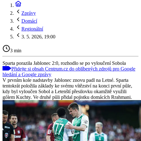
Zprávy
Domácí
Regionální
3. 5. 2026, 19:00
3 min
Sparta porazila Jablonec 2:0, rozhodlo se po vyloučení Sobola
Přidejte si obsah Centrum.cz do oblíbených zdrojů pro Google
hledání a Google zprávy
V prvním kole nadstavby Jablonec znovu padl na Letné. Sparta
tentokrát položila základy ke svému vítězství na konci první půle,
kdy byl vyloučen Sobol a Letenští přesilovku okamžitě využili
gólem Kuchty. Ve druhé půli přidal pojistku domácích Rrahmani.