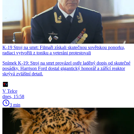
K-19 Stroj na smrt: Filmaři získali skutečnou sovětskou ponorku,
radiaci vytvořili z toniku a veteráni protestovali
Snímek K-19: Stroj na smrt provázel ostře laděný dopis od skutečné
posádky. Harrison Ford dostal gigantický honorář a zářící reaktor
skrývá zvláštní detail.
V Telce
dnes, 15:58
3 min