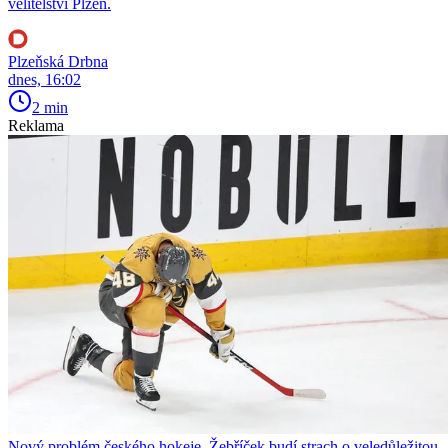
velitelství Plzeň.
Plzeňská Drbna
dnes, 16:02
2 min
Reklama
Nový problém českého hokeje. Žebříček budí strach o veledůležitou