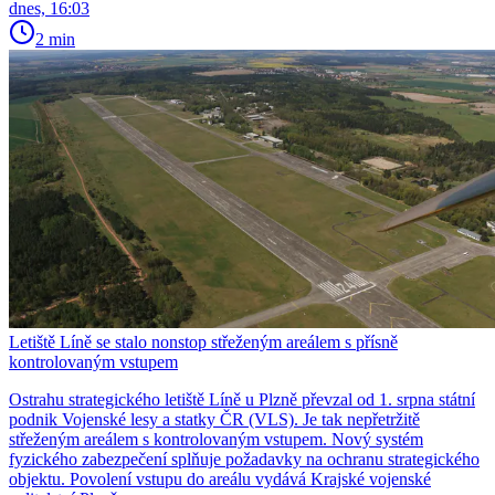
dnes, 16:03
2 min
Letiště Líně se stalo nonstop střeženým areálem s přísně
kontrolovaným vstupem
Ostrahu strategického letiště Líně u Plzně převzal od 1. srpna státní
podnik Vojenské lesy a statky ČR (VLS). Je tak nepřetržitě
střeženým areálem s kontrolovaným vstupem. Nový systém
fyzického zabezpečení splňuje požadavky na ochranu strategického
objektu. Povolení vstupu do areálu vydává Krajské vojenské