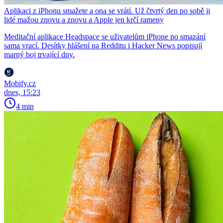
Aplikaci z iPhonu smažete a ona se vrátí. Už čtvrtý den po sobě ji
lidé mažou znovu a znovu a Apple jen krčí rameny
Meditační aplikace Headspace se uživatelům iPhone po smazání
sama vrací. Desítky hlášení na Redditu i Hacker News popisují
marný boj trvající dny.
Mobify.cz
dnes, 15:23
4 min