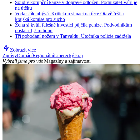
Soud v korupční kauze v dopravě odložen. Podnikatel Vařil je
na útěku
Voda stále ubývá. Kritickou situaci na řece Otavě řešila
krajská komise pro sucho
Žena si kvůli falešné investici půjčila peníze. Podvodníkům
poslala 1,7 milionu
Tři pobodaní nožem v Tanvaldu. Útočníka policie zadržela
Zobrazit více
Zprávy
Domácí
Regionální
Liberecký kraj
Vybrali jsme pro vás
Magazíny a zajímavosti