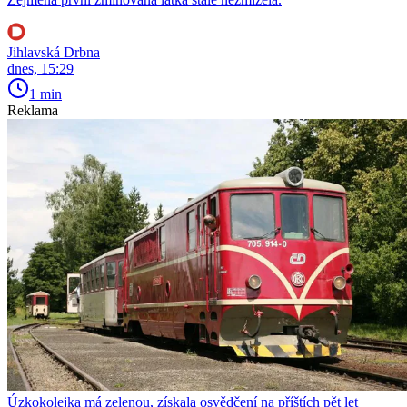
Jihlavská Drbna
dnes, 15:29
1 min
Reklama
Úzkokolejka má zelenou, získala osvědčení na příštích pět let