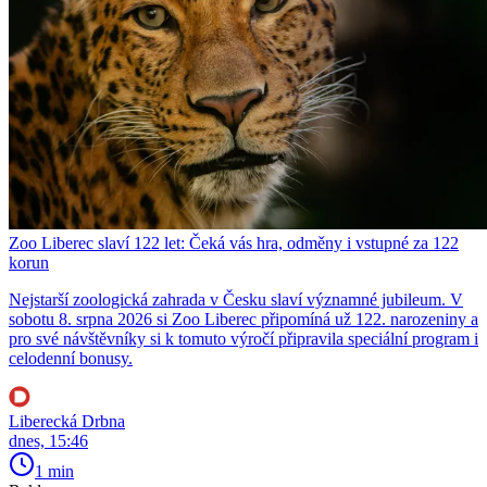
Zoo Liberec slaví 122 let: Čeká vás hra, odměny i vstupné za 122
korun
Nejstarší zoologická zahrada v Česku slaví významné jubileum. V
sobotu 8. srpna 2026 si Zoo Liberec připomíná už 122. narozeniny a
pro své návštěvníky si k tomuto výročí připravila speciální program i
celodenní bonusy.
Liberecká Drbna
dnes, 15:46
1 min