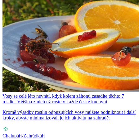
Vosy se celé léto nevrátí, když kolem záhonů zasadíte těchto 7
rostlin. Většina z nich už roste v každé české kuchyni
Kromě výsadby rostlin odpuzujících vosy můžete podniknout i další
kroky, abyste minimalizovali jejich aktivitu na zahradě.
Chalupáři-Zahrádkáři