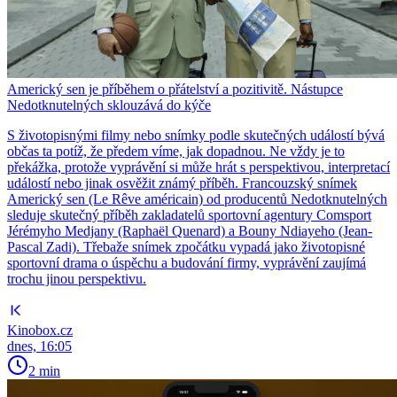
Americký sen je příběhem o přátelství a pozitivitě. Nástupce
Nedotknutelných sklouzává do kýče
S životopisnými filmy nebo snímky podle skutečných událostí bývá
občas ta potíž, že předem víme, jak dopadnou. Ne vždy je to
překážka, protože vyprávění si může hrát s perspektivou, interpretací
událostí nebo jinak osvěžit známý příběh. Francouzský snímek
Americký sen (Le Rêve américain) od producentů Nedotknutelných
sleduje skutečný příběh zakladatelů sportovní agentury Comsport
Jérémyho Medjany (Raphaël Quenard) a Bouny Ndiayeho (Jean-
Pascal Zadi). Třebaže snímek zpočátku vypadá jako životopisné
sportovní drama o úspěchu a budování firmy, vyprávění zaujímá
trochu jinou perspektivu.
Kinobox.cz
dnes, 16:05
2 min