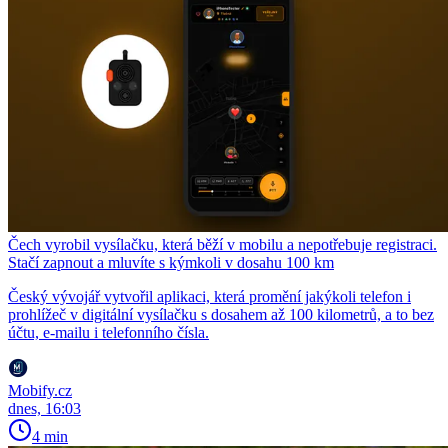
Čech vyrobil vysílačku, která běží v mobilu a nepotřebuje registraci.
Stačí zapnout a mluvíte s kýmkoli v dosahu 100 km
Český vývojář vytvořil aplikaci, která promění jakýkoli telefon i
prohlížeč v digitální vysílačku s dosahem až 100 kilometrů, a to bez
účtu, e-mailu i telefonního čísla.
Mobify.cz
dnes, 16:03
4 min