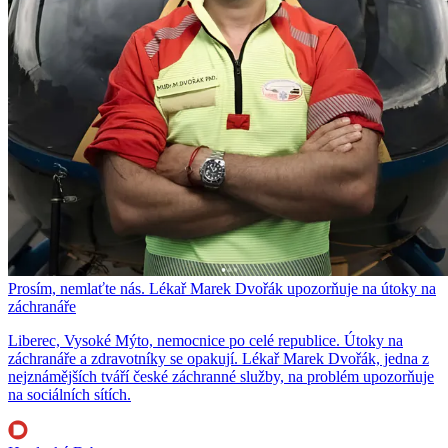
Prosím, nemlaťte nás. Lékař Marek Dvořák upozorňuje na útoky na
záchranáře
Liberec, Vysoké Mýto, nemocnice po celé republice. Útoky na
záchranáře a zdravotníky se opakují. Lékař Marek Dvořák, jedna z
nejznámějších tváří české záchranné služby, na problém upozorňuje
na sociálních sítích.