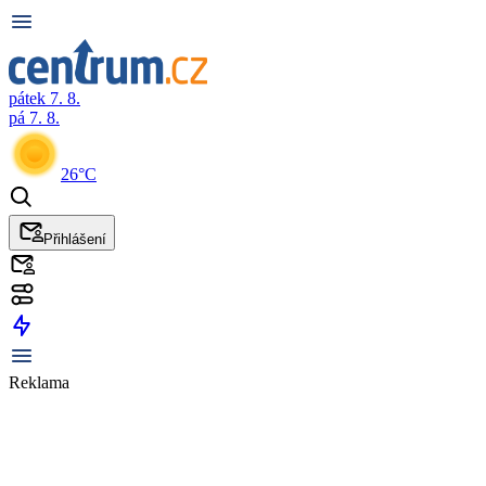
pátek 7. 8.
pá 7. 8.
26°C
Přihlášení
Reklama