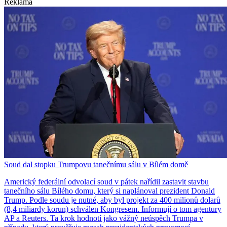
Reklama
Soud dal stopku Trumpovu tanečnímu sálu v Bílém domě
Americký federální odvolací soud v pátek nařídil zastavit stavbu
tanečního sálu Bílého domu, který si naplánoval prezident Donald
Trump. Podle soudu je nutné, aby byl projekt za 400 milionů dolarů
(8,4 miliardy korun) schválen Kongresem. Informují o tom agentury
AP a Reuters. Ta krok hodnotí jako vážný neúspěch Trumpa v