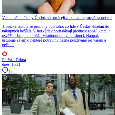
Vedra mění nákupy Čechů, víc utrácejí za zmrzlinu, méně za pečení
Tropické teploty se promítly i do toho, co lidé v Česku vkládají do
nákupních košíků. V horkých dnech dávají přednost zboží, které je
osvěží nebo jim pomůže zvládnout pobyt na slunci. Naopak
ustupuje zájem o některé potraviny běžně používané při vaření a
pečení.
Pražská Drbna
dnes, 16:11
1 min