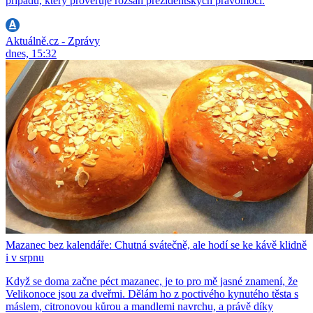
případu, který prověřuje rozsah prezidentských pravomocí.
Aktuálně.cz - Zprávy
dnes, 15:32
Mazanec bez kalendáře: Chutná svátečně, ale hodí se ke kávě klidně
i v srpnu
Když se doma začne péct mazanec, je to pro mě jasné znamení, že
Velikonoce jsou za dveřmi. Dělám ho z poctivého kynutého těsta s
máslem, citronovou kůrou a mandlemi navrchu, a právě díky