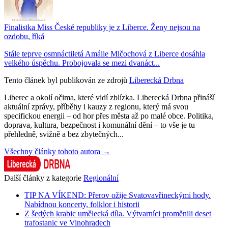
Finalistka Miss České republiky je z Liberce. Ženy nejsou na
ozdobu, říká
Stále teprve osmnáctiletá Amálie Mlčochová z Liberce dosáhla
velkého úspěchu. Probojovala se mezi dvanáct...
Tento článek byl publikován ze zdrojů
Liberecká Drbna
Liberec a okolí očima, které vidí zblízka. Liberecká Drbna přináší
aktuální zprávy, příběhy i kauzy z regionu, který má svou
specifickou energii – od hor přes města až po malé obce. Politika,
doprava, kultura, bezpečnost i komunální dění – to vše je tu
přehledně, svižně a bez zbytečných...
Všechny články tohoto autora →
Další články z kategorie
Regionální
TIP NA VÍKEND: Přerov ožije Svatovavřineckými hody.
Nabídnou koncerty, folklor i historii
Z šedých krabic umělecká díla. Výtvarníci proměnili deset
trafostanic ve Vinohradech