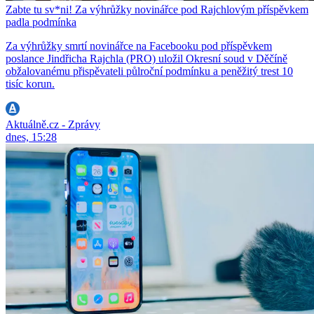
Zabte tu sv*ni! Za výhrůžky novinářce pod Rajchlovým příspěvkem
padla podmínka
Za výhrůžky smrtí novinářce na Facebooku pod příspěvkem
poslance Jindřicha Rajchla (PRO) uložil Okresní soud v Děčíně
obžalovanému přispěvateli půlroční podmínku a peněžitý trest 10
tisíc korun.
Aktuálně.cz - Zprávy
dnes, 15:28