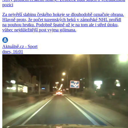
pozici
Za největší slabinu českého hokeje se dlouhodobě označuje obrana.
Hlavně proto, že počet tuzemských beků v zámořské NHL prořídl
na pouhou hrstku. Podobně špatně už je na tom ale i střed útoku,
vůbec nejdůležitější post vyjma gólmana.
Aktuálně.cz - Sport
dnes, 16:01