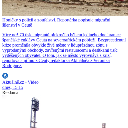
Honičky s policií a zoufalství. Reportérka popisuje migrační
šílenství v Ceutě
Více než 70 tisíc migrantů překročilo během jediného dne hranice
španělské enklávy Ceuta na severoafrickém pobřeží. Bezprecedentní
krize proměnila obvykle živé město v liduprázdnou zónu s
vyprodanými obchody, zavřenými restauracemi a desítkami tisíc
vyděšených obyvatel. O tom, jak se město vyrovnává s krizí,
reportovala přímo z Ceuty redaktorka Aktuálně.cz Veronika
Rodriguez.
Aktuálně.cz - Video
dnes, 15:15
Reklama