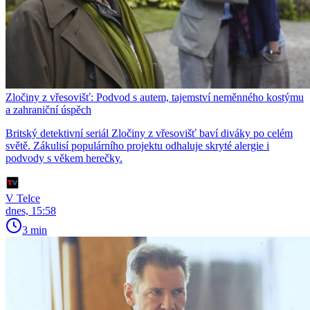
Zločiny z vřesovišť: Podvod s autem, tajemství neměnného kostýmu
a zahraniční úspěch
Britský detektivní seriál Zločiny z vřesovišť baví diváky po celém
světě. Zákulisí populárního projektu odhaluje skryté alergie i
podvody s věkem herečky.
V Telce
dnes, 15:58
3 min