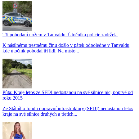
Tři pobodaní nožem v Tanvaldu. Útočníka policie zadržela
K násilnému trestnému činu došlo v pátek odpoledne v Tanvaldu,
kde útočník pobodal tři lidi. Na místo...
Půta: Kraje letos ze SFDI nedostanou na své silnice nic, poprvé od
roku 2015
Ze Státního fondu dopravní infrastruktury (SFDI) nedostanou letos
kraje na své silnice druhých a třetích...