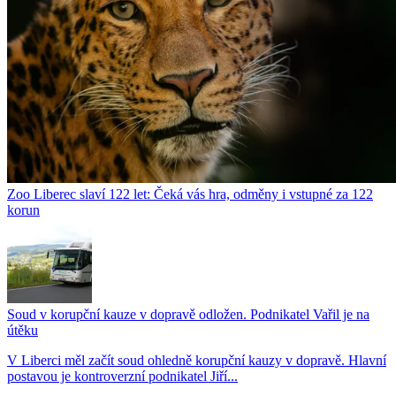
Zoo Liberec slaví 122 let: Čeká vás hra, odměny i vstupné za 122
korun
Soud v korupční kauze v dopravě odložen. Podnikatel Vařil je na
útěku
V Liberci měl začít soud ohledně korupční kauzy v dopravě. Hlavní
postavou je kontroverzní podnikatel Jiří...