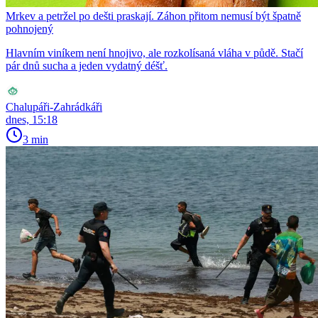
Mrkev a petržel po dešti praskají. Záhon přitom nemusí být špatně
pohnojený
Hlavním viníkem není hnojivo, ale rozkolísaná vláha v půdě. Stačí
pár dnů sucha a jeden vydatný déšť.
Chalupáři-Zahrádkáři
dnes, 15:18
3 min