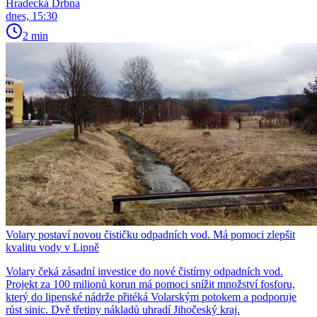
Hradecká Drbna
dnes, 15:30
2 min
Volary postaví novou čističku odpadních vod. Má pomoci zlepšit
kvalitu vody v Lipně
Volary čeká zásadní investice do nové čistírny odpadních vod.
Projekt za 100 milionů korun má pomoci snížit množství fosforu,
který do lipenské nádrže přitéká Volarským potokem a podporuje
růst sinic. Dvě třetiny nákladů uhradí Jihočeský kraj.