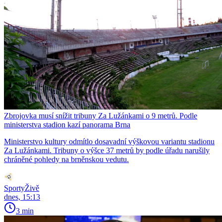
Zbrojovka musí snížit tribuny Za Lužánkami o 9 metrů. Podle
ministerstva stadion kazí panorama Brna
Ministerstvo kultury odmítlo dosavadní výškovou variantu stadionu
Za Lužánkami. Tribuny o výšce 37 metrů by podle úřadu narušily
chráněné pohledy na brněnskou vedutu.
SportyŽivě
dnes, 15:13
3 min