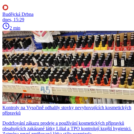
Budějcká Drbna
dnes, 15:29
2 min
Kontroly na Vysočině odhalily stovky nevyhovujících kosmetických
přípravků
Dodržování zákazu prodeje a používání kosmetických přípravků
obsahujících zakázané látky Lilial a TPO kontrolují krajští hygienici.
Zejména první zmiňovaná látka stále nezmizela.