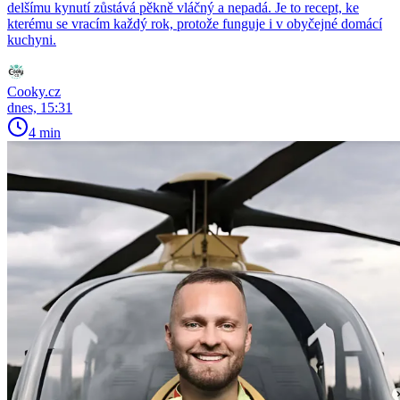
delšímu kynutí zůstává pěkně vláčný a nepadá. Je to recept, ke
kterému se vracím každý rok, protože funguje i v obyčejné domácí
kuchyni.
Cooky.cz
dnes, 15:31
4 min