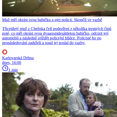
Muž měl okrást svou babičku a ujet policii. Skončil ve vazbě
Třicetiletý muž z Chebska čelí podezření z několika trestných činů
poté, co měl okrást svou dvaaosmdesátiletou babičku, odcizit její
automobil a následně ujíždět policejní hlídce. Policisté ho po
pronásledování zadrželi a soud jej poslal do vazby.
Karlovarská Drbna
dnes, 16:00
1 min