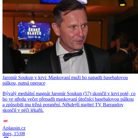
Jaromír Soukup v krvi: Maskovaní muži ho napadli basebalovou
pálkou, nutná operace
Bývalý mediální magnát Jaromír Soukup (57) skončil v krvi poté, co
ho ve středu večer přepadli maskovaní útočníci basebalovou pálkou
a způsobili mu tržná poranění. Někdejší majitel TV Barrandov
skončil v péči lékařů.
Aplausin.cz
dnes, 15:08