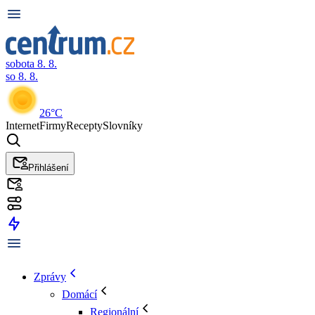
sobota 8. 8.
so 8. 8.
26°C
Internet
Firmy
Recepty
Slovníky
Přihlášení
Zprávy
Domácí
Regionální