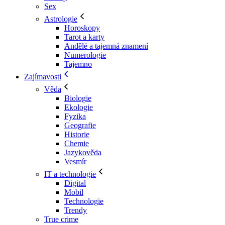
Sex
Astrologie
Horoskopy
Tarot a karty
Andělé a tajemná znamení
Numerologie
Tajemno
Zajímavosti
Věda
Biologie
Ekologie
Fyzika
Geografie
Historie
Chemie
Jazykověda
Vesmír
IT a technologie
Digital
Mobil
Technologie
Trendy
True crime