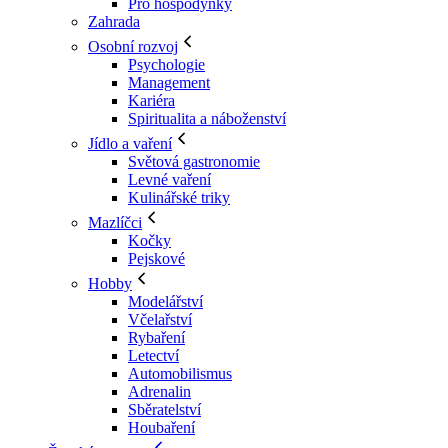
Pro hospodyňky
Zahrada
Osobní rozvoj
Psychologie
Management
Kariéra
Spiritualita a náboženství
Jídlo a vaření
Světová gastronomie
Levné vaření
Kulinářské triky
Mazlíčci
Kočky
Pejskové
Hobby
Modelářství
Včelařství
Rybaření
Letectví
Automobilismus
Adrenalin
Sběratelství
Houbaření