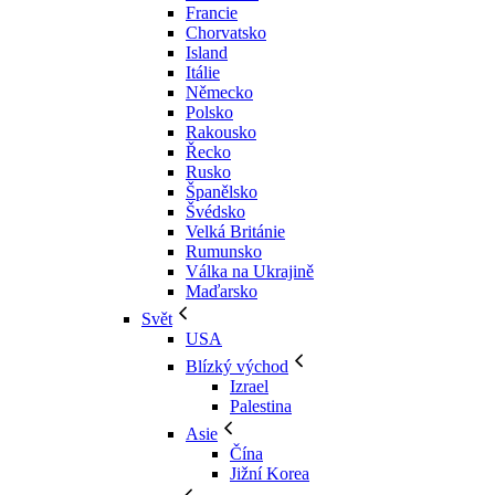
Francie
Chorvatsko
Island
Itálie
Německo
Polsko
Rakousko
Řecko
Rusko
Španělsko
Švédsko
Velká Británie
Rumunsko
Válka na Ukrajině
Maďarsko
Svět
USA
Blízký východ
Izrael
Palestina
Asie
Čína
Jižní Korea