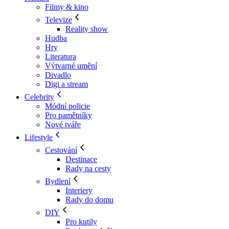
Filmy & kino
Televize
Reality show
Hudba
Hry
Literatura
Výtvarné umění
Divadlo
Digi a stream
Celebrity
Módní policie
Pro pamětníky
Nové tváře
Lifestyle
Cestování
Destinace
Rady na cesty
Bydlení
Interiery
Rady do domu
DIY
Pro kutily