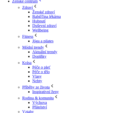
Ženské centrum
Zdraví
Ženské zdraví
Babiččina lékárna
Hubnutí
Duševní zdraví
Wellbeing
Fitness
Jóga a pilates
Módní trendy
Aktuální trendy
Doplňky
Krása
Péče o pleť
Péče o tělo
Vlasy
Nehty
Příběhy ze života
Inspirativní ženy
Rodina & komunita
Výchova
Přátelství
Vztahy