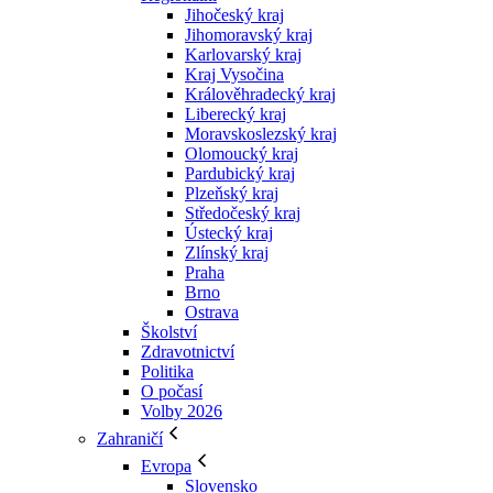
Jihočeský kraj
Jihomoravský kraj
Karlovarský kraj
Kraj Vysočina
Králověhradecký kraj
Liberecký kraj
Moravskoslezský kraj
Olomoucký kraj
Pardubický kraj
Plzeňský kraj
Středočeský kraj
Ústecký kraj
Zlínský kraj
Praha
Brno
Ostrava
Školství
Zdravotnictví
Politika
O počasí
Volby 2026
Zahraničí
Evropa
Slovensko