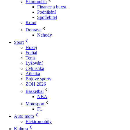
Ekonomika
Finance a burza
Podnikání
Spotřebitel
Krimi
Doprava
Nehody
Sport
Hokej
Fotbal
Tenis
Lyžování
Cyklistika
Atletika
Bojové sporty
ZOH 2026
Basketbal
NBA
Motosport
F1
Auto-moto
Elektromobily
Kultura