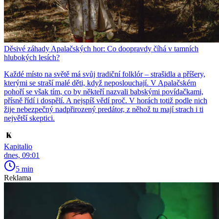
Děsivé záhady Apalačských hor: Co doopravdy číhá v tamních
hlubokých lesích?
Každé místo na světě má svůj tradiční folklór – strašidla a příšery,
kterými se straší malé děti, když neposlouchají. V Apalačském
pohoří se však tím, co by někteří nazvali babskými povídačkami,
přísně řídí i dospělí. A nejspíš vědí proč. V horách totiž podle nich
žije nebezpečný nadpřirozený predátor, z něhož tu mají strach i ti
největší skeptici.
Kapitalio
dnes, 09:01
5 min
Reklama