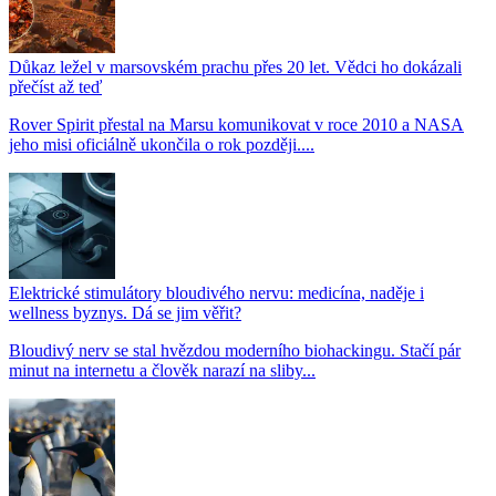
Důkaz ležel v marsovském prachu přes 20 let. Vědci ho dokázali
přečíst až teď
Rover Spirit přestal na Marsu komunikovat v roce 2010 a NASA
jeho misi oficiálně ukončila o rok později....
Elektrické stimulátory bloudivého nervu: medicína, naděje i
wellness byznys. Dá se jim věřit?
Bloudivý nerv se stal hvězdou moderního biohackingu. Stačí pár
minut na internetu a člověk narazí na sliby...