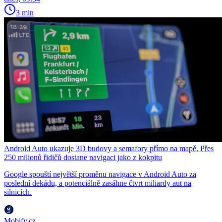
3 min
Android Auto ukazuje 3D budovy a semafory přímo na mapě. Přes
250 milionů řidičů dostane navigaci jako z kokpitu
Google spouští největší proměnu navigace v Android Auto za
poslední dekádu, a potenciálně zasáhne čtvrt miliardy aut na
silnicích.
Mobify.cz