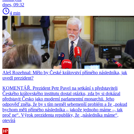
dnes, 09:32
4 min
Aleš Rozehnal: Mělo by České království přímého následníka, jak
uvedl prezident?
KOMENTÁŘ. Prezident Petr Pavel na setkání s představiteli
Českého královského institutu dostal otázku, zda by si dokázal
představit Česko jako moderní parlamentní monarchii. Jeho
odpověď zněla, že by s tím neměl sebemenší problém a že „pokud
bychom měli přímého následníka – jakože jednoho máme –, tak
proč ne“. Výrok prezidenta republiky, že „následníka máme“,
otevírá