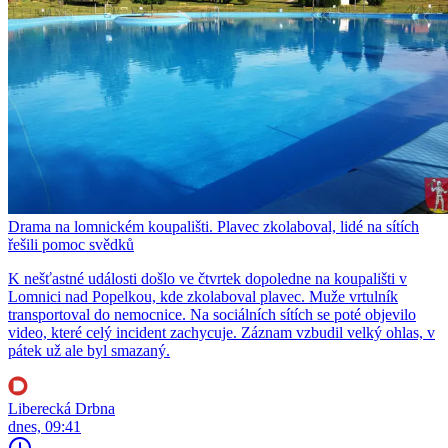
Drama na lomnickém koupališti. Plavec zkolaboval, lidé na sítích
řešili pomoc svědků
K nešťastné události došlo ve čtvrtek dopoledne na koupališti v
Lomnici nad Popelkou, kde zkolaboval plavec. Muže vrtulník
transportoval do nemocnice. Na sociálních sítích se poté objevilo
video, které celý incident zachycuje. Záznam vzbudil velký ohlas, v
pátek už ale byl smazaný.
Liberecká Drbna
dnes, 09:41