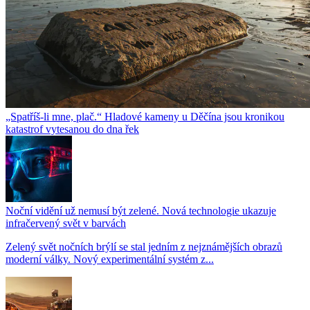
„Spatříš-li mne, plač.“ Hladové kameny u Děčína jsou kronikou
katastrof vytesanou do dna řek
Noční vidění už nemusí být zelené. Nová technologie ukazuje
infračervený svět v barvách
Zelený svět nočních brýlí se stal jedním z nejznámějších obrazů
moderní války. Nový experimentální systém z...