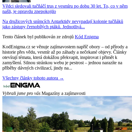
Vědci sledovali tučňáčí trus z vesmíru po dobu 30 let. To, co v něm
našli, je opravdu znepokojilo
Na družicových snímcích Antarktidy nevypadají kolonie tučňáků
jako zástupy černobílých ptáků. Jednotlivá...
Tento článek byl publikován ze zdrojů
Kód Enigma
KodEnigma.cz se věnuje zajímavostem napříč obory – od přírody a
historie přes vědu, vesmír až po záhady a nečekané objevy. Články
otevírají témata, která dokážou překvapit, inspirovat i přimět k
zamyšlení. Silnou stránkou webu je pestrost – jednou narazíte na
příběhy dávných civilizací, jindy na...
Všechny články tohoto autora →
Vybrali jsme pro vás
Magazíny a zajímavosti