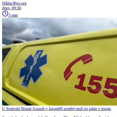
HlídacíPes.org
dnes, 09:30
3 min
U festivalu Brutal Assault v Jaroměři zemřel muž po pádu z mostu