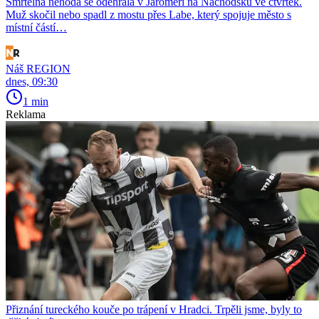
Smrtelná nehoda se odehrála v Jaroměři na Náchodsku ve čtvrtek.
Muž skočil nebo spadl z mostu přes Labe, který spojuje město s
místní částí…
Náš REGION
dnes, 09:30
1 min
Reklama
Přiznání tureckého kouče po trápení v Hradci. Trpěli jsme, byly to