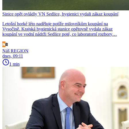
Sinice opět ovládly VN Sedlice, hygienici vydali zákaz koupání
Letošní horké léto naděluje potíže milovníkům koupání na
Vysočině. Krajská hygienická stanice opětovně vydala zákaz
koupání ve vodní nádrži Sedlice poté, co laboratorní rozbory…
Náš REGION
dnes, 09:11
1 min