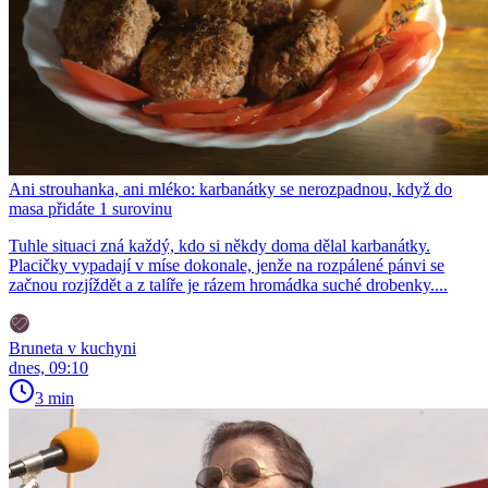
Ani strouhanka, ani mléko: karbanátky se nerozpadnou, když do
masa přidáte 1 surovinu
Tuhle situaci zná každý, kdo si někdy doma dělal karbanátky.
Placičky vypadají v míse dokonale, jenže na rozpálené pánvi se
začnou rozjíždět a z talíře je rázem hromádka suché drobenky....
Bruneta v kuchyni
dnes, 09:10
3 min