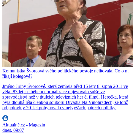
Komunistka Švorcová svého politického postoje nelitovala. Co o ní
říkají kolegové?
Jméno Jiřiny Švorcové, která zemřela před 15 lety 8. srpna 2011 ve
věku 83 let, se během normalizace objevovalo spíše ve
zpravodajství než v titulcích televizních her či filmů. Herečka, která
byla dlouhá léta členkou souboru Divadla Na Vinohradech, se totiž
od poloviny 70. let pohybovala v nejvyšších patrech politiky.
Aktuálně.cz - Magazín
dnes, 09:07