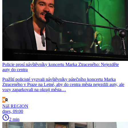
Policie prosí návštěvníky koncertu Marka Ztraceného: Nejezděte
auty do centra
Pražští policisté vyzvali návštěvníky pátečního koncertu Marka
Ztraceného v Praze na Letné, aby do centra města nejezdili auty, ale
vozy zaparkovali na okraji města…
Náš REGION
dnes, 09:00
2 min