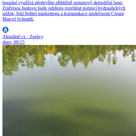
bourání využívá především přibližně stotunový demoliční bagr.
Zničenou budovu bude odshora rozebírat pomocí hydraulických
nůžek, řekl ředitel marketingu a komunikace společnosti Cream
Marcel Schmidt.
Aktuálně.cz - Zprávy
dnes, 09:15