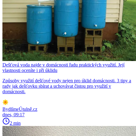
Dešťová voda najde v domácnosti řadu praktických využití. Její
vlastnosti oceníte i při úklidu
Způsoby využití dešťové vody nejen pro úklid domácnosti. 3 tipy a
rady jak dešťovku sbírat a uchovávat čistou pro využití v
domácnosti.
BydlímeÚtulně.cz
dnes, 09:17
2 min