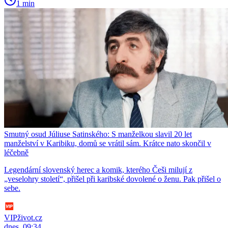
1 min
Smutný osud Júliuse Satinského: S manželkou slavil 20 let
manželství v Karibiku, domů se vrátil sám. Krátce nato skončil v
léčebně
Legendární slovenský herec a komik, kterého Češi milují z
„veselohry století“, přišel při karibské dovolené o ženu. Pak přišel o
sebe.
VIPživot.cz
dnes, 09:34