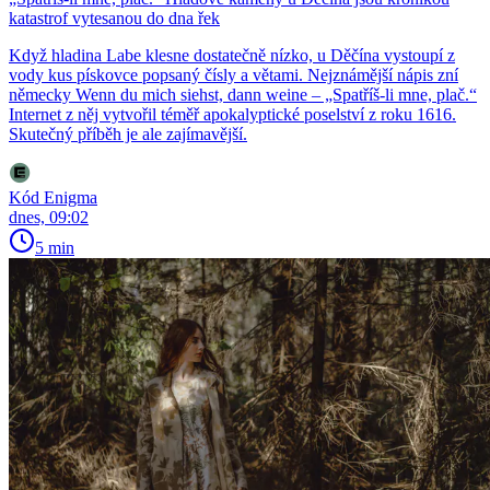
katastrof vytesanou do dna řek
Když hladina Labe klesne dostatečně nízko, u Děčína vystoupí z
vody kus pískovce popsaný čísly a větami. Nejznámější nápis zní
německy Wenn du mich siehst, dann weine – „Spatříš-li mne, plač.“
Internet z něj vytvořil téměř apokalyptické poselství z roku 1616.
Skutečný příběh je ale zajímavější.
Kód Enigma
dnes, 09:02
5 min