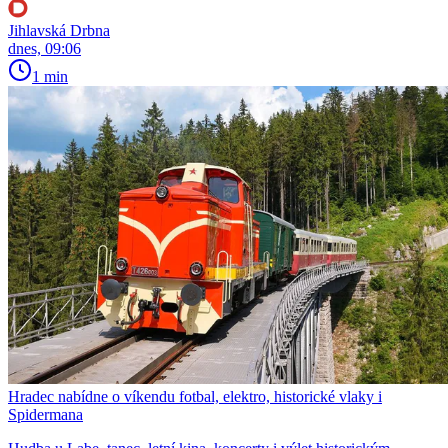
Jihlavská Drbna
dnes, 09:06
1 min
Hradec nabídne o víkendu fotbal, elektro, historické vlaky i
Spidermana