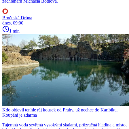
záchranářů Michaela Bothová.
Brněnská Drbna
dnes, 09:00
1 min
Kdo objevil tenhle ráj kousek od Prahy, už nechce do Karibiku.
Koupání je zdarma
Tajemná voda sevřená vysokými skalami, průzračná hladina a místo,