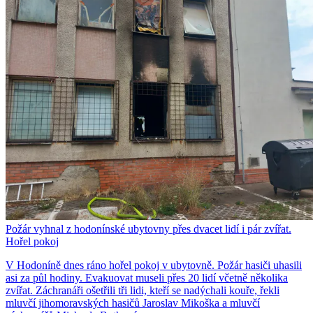
Požár vyhnal z hodonínské ubytovny přes dvacet lidí i pár zvířat.
Hořel pokoj
V Hodoníně dnes ráno hořel pokoj v ubytovně. Požár hasiči uhasili
asi za půl hodiny. Evakuovat museli přes 20 lidí včetně několika
zvířat. Záchranáři ošetřili tři lidi, kteří se nadýchali kouře, řekli
mluvčí jihomoravských hasičů Jaroslav Mikoška a mluvčí