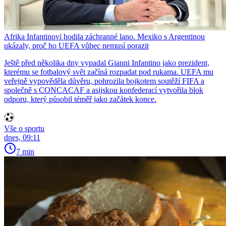
Afrika Infantinovi hodila záchranné lano. Mexiko s Argentinou
ukázaly, proč ho UEFA vůbec nemusí porazit
Ještě před několika dny vypadal Gianni Infantino jako prezident,
kterému se fotbalový svět začíná rozpadat pod rukama. UEFA mu
veřejně vypověděla důvěru, pohrozila bojkotem soutěží FIFA a
společně s CONCACAF a asijskou konfederací vytvořila blok
odporu, který působil téměř jako začátek konce.
Vše o sportu
dnes, 09:11
7 min