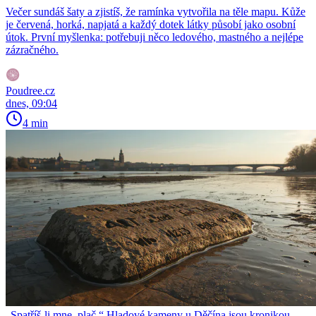
Večer sundáš šaty a zjistíš, že ramínka vytvořila na těle mapu. Kůže
je červená, horká, napjatá a každý dotek látky působí jako osobní
útok. První myšlenka: potřebuji něco ledového, mastného a nejlépe
zázračného.
Poudree.cz
dnes, 09:04
4 min
„Spatříš-li mne, plač.“ Hladové kameny u Děčína jsou kronikou