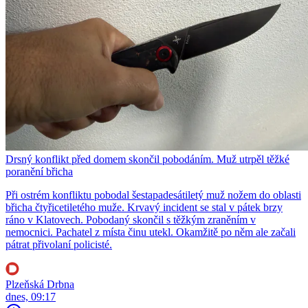
Drsný konflikt před domem skončil pobodáním. Muž utrpěl těžké
poranění břicha
Při ostrém konfliktu pobodal šestapadesátiletý muž nožem do oblasti
břicha čtyřicetiletého muže. Krvavý incident se stal v pátek brzy
ráno v Klatovech. Pobodaný skončil s těžkým zraněním v
nemocnici. Pachatel z místa činu utekl. Okamžitě po něm ale začali
pátrat přivolaní policisté.
Plzeňská Drbna
dnes, 09:17