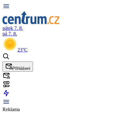
pátek 7. 8.
pá 7. 8.
23°C
Přihlášení
Reklama