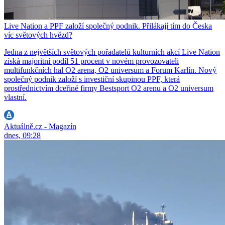
Live Nation a PPF založí společný podnik. Přilákají tím do Česka
víc světových hvězd?
Jedna z největších světových pořadatelů kulturních akcí Live Nation
získá majoritní podíl 51 procent v novém provozovateli
multifunkčních hal O2 arena, O2 universum a Forum Karlín. Nový
společný podnik založí s investiční skupinou PPF, která
prostřednictvím dceřiné firmy Bestsport O2 arenu a O2 universum
vlastní.
Aktuálně.cz - Magazín
dnes, 09:28