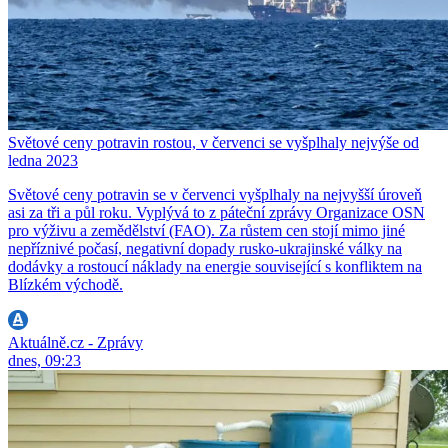
Světové ceny potravin rostou, v červenci se vyšplhaly nejvýše od
ledna 2023
Světové ceny potravin se v červenci vyšplhaly na nejvyšší úroveň
asi za tři a půl roku. Vyplývá to z páteční zprávy Organizace OSN
pro výživu a zemědělství (FAO). Za růstem cen stojí mimo jiné
nepříznivé počasí, negativní dopady rusko-ukrajinské války na
dodávky a rostoucí náklady na energie související s konfliktem na
Blízkém východě.
Aktuálně.cz - Zprávy
dnes, 09:23