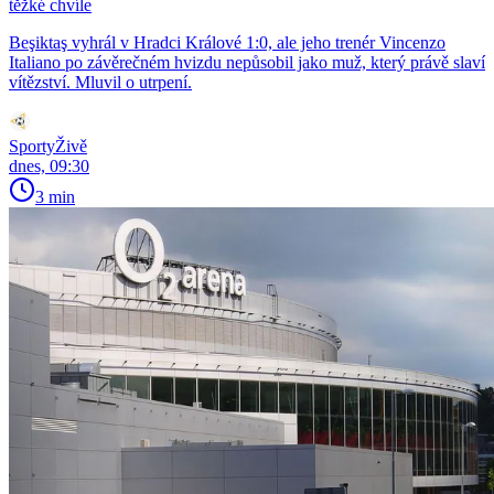
těžké chvíle
Beşiktaş vyhrál v Hradci Králové 1:0, ale jeho trenér Vincenzo
Italiano po závěrečném hvizdu nepůsobil jako muž, který právě slaví
vítězství. Mluvil o utrpení.
SportyŽivě
dnes, 09:30
3 min