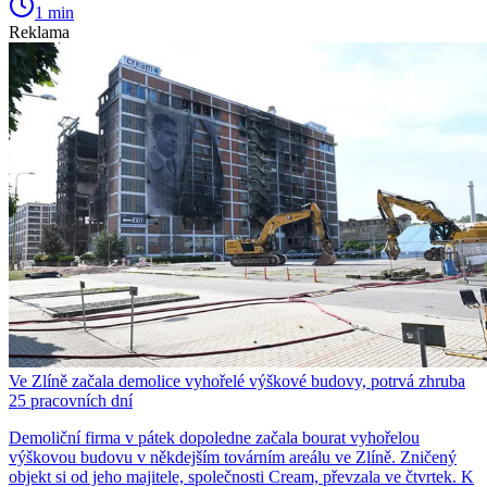
1 min
Reklama
Ve Zlíně začala demolice vyhořelé výškové budovy, potrvá zhruba
25 pracovních dní
Demoliční firma v pátek dopoledne začala bourat vyhořelou
výškovou budovu v někdejším továrním areálu ve Zlíně. Zničený
objekt si od jeho majitele, společnosti Cream, převzala ve čtvrtek. K