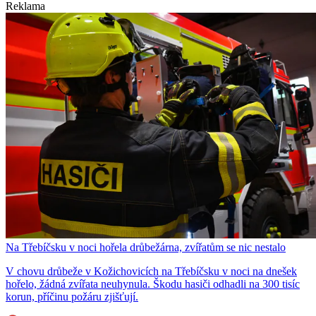
Reklama
Na Třebíčsku v noci hořela drůbežárna, zvířatům se nic nestalo
V chovu drůbeže v Kožichovicích na Třebíčsku v noci na dnešek
hořelo, žádná zvířata neuhynula. Škodu hasiči odhadli na 300 tisíc
korun, příčinu požáru zjišťují.