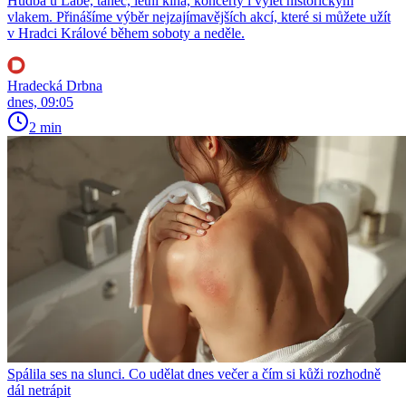
Hudba u Labe, tanec, letní kina, koncerty i výlet historickým
vlakem. Přinášíme výběr nejzajímavějších akcí, které si můžete užít
v Hradci Králové během soboty a neděle.
Hradecká Drbna
dnes, 09:05
2 min
Spálila ses na slunci. Co udělat dnes večer a čím si kůži rozhodně
dál netrápit