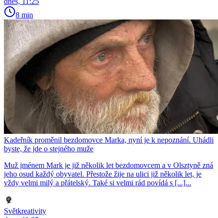
dnes, 11:25
8 min
Kadeřník proměnil bezdomovce Marka, nyní je k nepoznání. Uhádli
byste, že jde o stejného muže
Muž jménem Mark je již několik let bezdomovcem a v Olsztyně zná
jeho osud každý obyvatel. Přestože žije na ulici již několik let, je
vždy velmi milý a přátelský. Také si velmi rád povídá s [...]...
Světkreativity