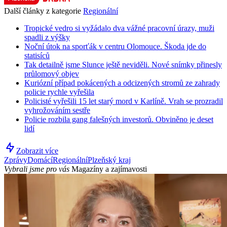
Další články z kategorie
Regionální
Tropické vedro si vyžádalo dva vážné pracovní úrazy, muži
spadli z výšky
Noční útok na sporťák v centru Olomouce. Škoda jde do
statisíců
Tak detailně jsme Slunce ještě neviděli. Nové snímky přinesly
průlomový objev
Kuriózní případ pokácených a odcizených stromů ze zahrady
policie rychle vyřešila
Policisté vyřešili 15 let starý mord v Karlíně. Vrah se prozradil
vyhrožováním sestře
Policie rozbila gang falešných investorů. Obviněno je deset
lidí
Zobrazit více
Zprávy
Domácí
Regionální
Plzeňský kraj
Vybrali jsme pro vás
Magazíny a zajímavosti