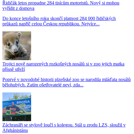
Řidičák letos propadne 284 tisícům motoristů. Nový si mohou
vyřídit z domova
Do konce letošního roku skončí platnost 284 000 řidičských
průkazů napříč celou Českou republikou. Nejvíce...
Trojici nově narozených rozkošných nosálů si v zoo jejich matka
přísně střeží
Poprvé v novodobé historii plzeňské zoo se narodila mláďata nosálů
bělohubých. Zatím ošetřovatelé neví, zda...
Záchranáři se stylově loučí s kolegou. Stál u zrodu LZS, sloužil v
Afghánistánu