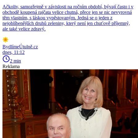
Ačkoliv, samozřejmě v závislosti na ročním období, bývají často i v
obchodě koupená rajčata velice chutná, přece jen se nic nevyrovná
těm vlastním, s láskou vypěstovaným. Jedná se o jeden z
nejoblíbenějších druhů zeleniny, který není jen chuťově příjemný,
ale také velice zdravý.
BydlímeÚtulně.cz
dnes, 11:12
2 min
Reklama