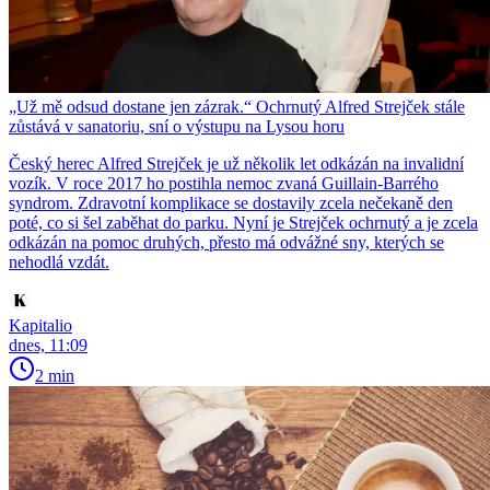
„Už mě odsud dostane jen zázrak.“ Ochrnutý Alfred Strejček stále
zůstává v sanatoriu, sní o výstupu na Lysou horu
Český herec Alfred Strejček je už několik let odkázán na invalidní
vozík. V roce 2017 ho postihla nemoc zvaná Guillain-Barrého
syndrom. Zdravotní komplikace se dostavily zcela nečekaně den
poté, co si šel zaběhat do parku. Nyní je Strejček ochrnutý a je zcela
odkázán na pomoc druhých, přesto má odvážné sny, kterých se
nehodlá vzdát.
Kapitalio
dnes, 11:09
2 min