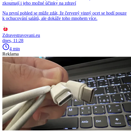
zkoumají i jeho možné účinky na zdraví
Na první pohled se může zdát, že červený vinný ocet se hodí pouze
k ochucování salátů, ale dokáže toho mnohem více.
Zdravestravovani.eu
dnes, 11:28
4 min
Reklama