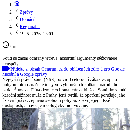
Zprávy
Domácí
Regionální
19. 5. 2026, 13:01
2 min
Soud se zastal ochrany tetřeva, absurdní argumenty stěžovatele
neuspěly
Přidejte si obsah Centrum.cz do oblíbených zdrojů pro Google
hledání a Google zprávy
Nejvyšší správní soud (NSS) potvrdil celoroční zákaz vstupu a
pohybu mimo značené trasy ve vybraných lokalitách národního
parku Šumava. Důvodem je ochrana tetřeva hlušce. Soud tím zamítl
kasační stížnost muže z Prahy, jenž tvrdil, že opatření porušuje jeho
ústavní práva, zejména svobodu pohybu, zbavuje jej lidské
důstojnosti, a navíc je ideologicky motivované.