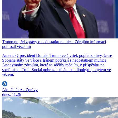
Trump popřel zprávy o nedostatku munice. Zdrojům informací
pohrozil vězením
Americký prezident Donald Trump ve čtvrtek popřel zprávy, že se
Spojené státy ve válce s Íránem potýkají s nedostatkem munice.
Anonymním zdrojům, které to sdělily médiím, v příspěvku na
sociální síti Truth Social pohrozil stíháním a dlouhým pobytem ve
vězení.
Aktuálně.cz - Zprávy
dnes, 11:26