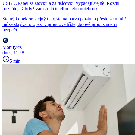
USB-C kabel za stovku a za tisícovku vypadají stejně. Rozdíl
poznáte, až když vám zničí telefon nebo notebook
Stejný konektor, stejný tvar, stejná barva plastu, a přesto se uvnitř
může skrývat propast v proudové třídě, datové propustnosti i
bezpečí.
Mobify.cz
dnes, 11:28
5 min