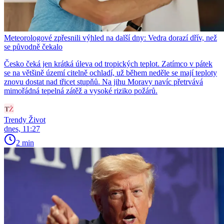
Meteorologové zpřesnili výhled na další dny: Vedra dorazí dřív, než
se původně čekalo
Česko čeká jen krátká úleva od tropických teplot. Zatímco v pátek
se na většině území citelně ochladí, už během neděle se mají teploty
znovu dostat nad třicet stupňů. Na jihu Moravy navíc přetrvává
mimořádná tepelná zátěž a vysoké riziko požárů.
Trendy Život
dnes, 11:27
2 min