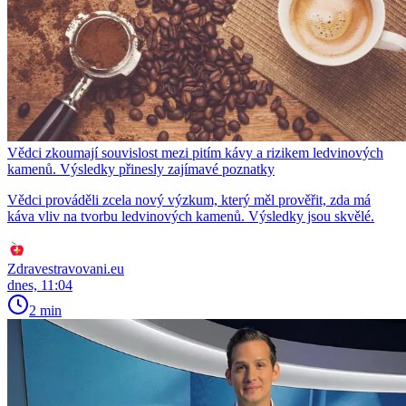
Vědci zkoumají souvislost mezi pitím kávy a rizikem ledvinových
kamenů. Výsledky přinesly zajímavé poznatky
Vědci prováděli zcela nový výzkum, který měl prověřit, zda má
káva vliv na tvorbu ledvinových kamenů. Výsledky jsou skvělé.
Zdravestravovani.eu
dnes, 11:04
2 min