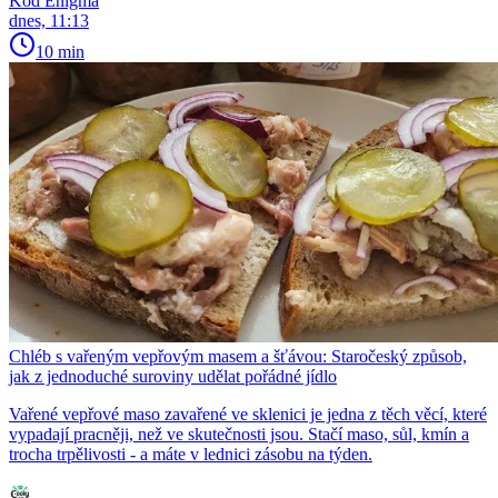
Kód Enigma
dnes, 11:13
10 min
Chléb s vařeným vepřovým masem a šťávou: Staročeský způsob,
jak z jednoduché suroviny udělat pořádné jídlo
Vařené vepřové maso zavařené ve sklenici je jedna z těch věcí, které
vypadají pracněji, než ve skutečnosti jsou. Stačí maso, sůl, kmín a
trocha trpělivosti - a máte v lednici zásobu na týden.