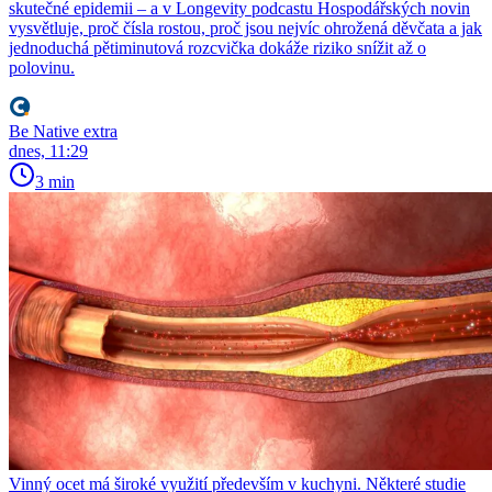
skutečné epidemii – a v Longevity podcastu Hospodářských novin
vysvětluje, proč čísla rostou, proč jsou nejvíc ohrožená děvčata a jak
jednoduchá pětiminutová rozcvička dokáže riziko snížit až o
polovinu.
Be Native extra
dnes, 11:29
3 min
Vinný ocet má široké využití především v kuchyni. Některé studie