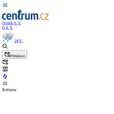
čtvrtek 6. 8.
čt 6. 8.
28°C
Přihlášení
Reklama