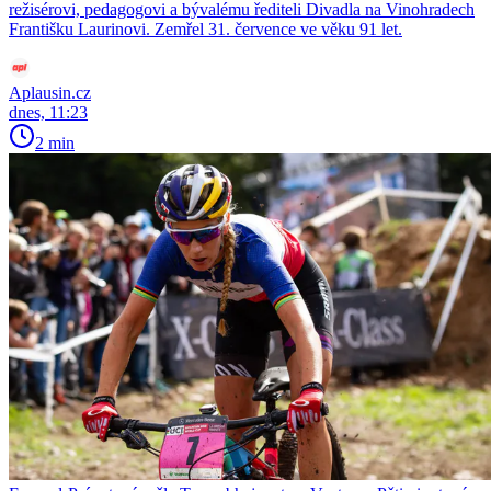
režisérovi, pedagogovi a bývalému řediteli Divadla na Vinohradech
Františku Laurinovi. Zemřel 31. července ve věku 91 let.
Aplausin.cz
dnes, 11:23
2 min