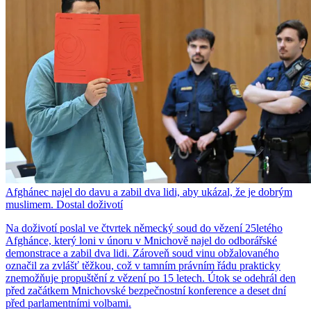
Afghánec najel do davu a zabil dva lidi, aby ukázal, že je dobrým
muslimem. Dostal doživotí
Na doživotí poslal ve čtvrtek německý soud do vězení 25letého
Afghánce, který loni v únoru v Mnichově najel do odborářské
demonstrace a zabil dva lidi. Zároveň soud vinu obžalovaného
označil za zvlášť těžkou, což v tamním právním řádu prakticky
znemožňuje propuštění z vězení po 15 letech. Útok se odehrál den
před začátkem Mnichovské bezpečnostní konference a deset dní
před parlamentními volbami.