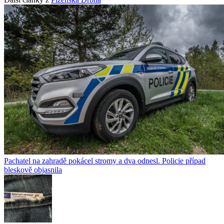
Pachatel na zahradě pokácel stromy a dva odnesl. Policie případ
bleskově objasnila