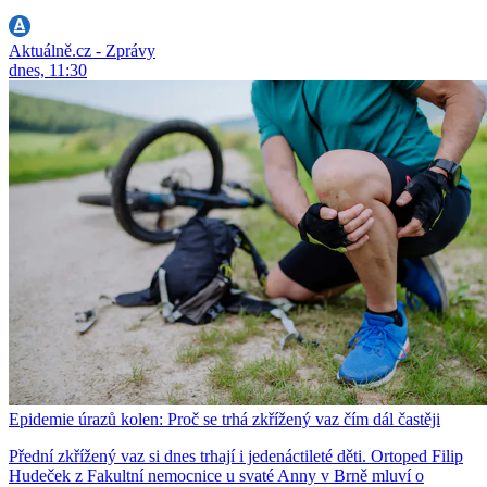
Aktuálně.cz - Zprávy
dnes, 11:30
Epidemie úrazů kolen: Proč se trhá zkřížený vaz čím dál častěji
Přední zkřížený vaz si dnes trhají i jedenáctileté děti. Ortoped Filip
Hudeček z Fakultní nemocnice u svaté Anny v Brně mluví o