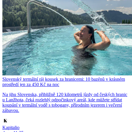
Slovenský termální ráj kousek za hranicemi: 10 bazénů v krásném
prostředí jen za 450 Kč na noc
Na jihu Slovenska, přibližně 120 kilometrů jízdy od českých hranic
u Lanžhota, čeká rozlehlý odpočinkový areál, kde můžete střídat
koupání v termální vodě s tobogany, přírodním jezerem i večerní
zábavou.
Kapitalio