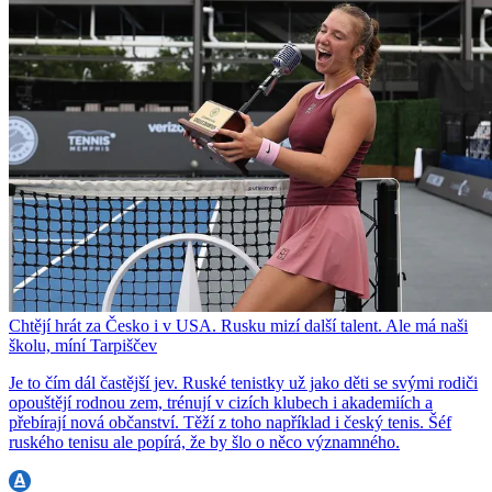
Chtějí hrát za Česko i v USA. Rusku mizí další talent. Ale má naši
školu, míní Tarpiščev
Je to čím dál častější jev. Ruské tenistky už jako děti se svými rodiči
opouštějí rodnou zem, trénují v cizích klubech i akademiích a
přebírají nová občanství. Těží z toho například i český tenis. Šéf
ruského tenisu ale popírá, že by šlo o něco významného.