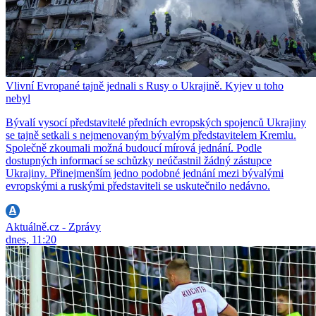
Vlivní Evropané tajně jednali s Rusy o Ukrajině. Kyjev u toho
nebyl
Bývalí vysocí představitelé předních evropských spojenců Ukrajiny
se tajně setkali s nejmenovaným bývalým představitelem Kremlu.
Společně zkoumali možná budoucí mírová jednání. Podle
dostupných informací se schůzky neúčastnil žádný zástupce
Ukrajiny. Přinejmenším jedno podobné jednání mezi bývalými
evropskými a ruskými představiteli se uskutečnilo nedávno.
Aktuálně.cz - Zprávy
dnes, 11:20