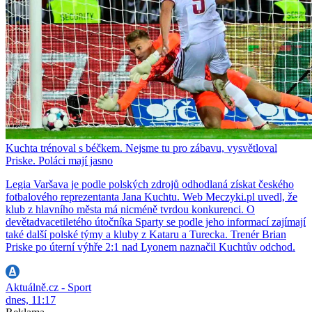
Kuchta trénoval s béčkem. Nejsme tu pro zábavu, vysvětloval
Priske. Poláci mají jasno
Legia Varšava je podle polských zdrojů odhodlaná získat českého
fotbalového reprezentanta Jana Kuchtu. Web Meczyki.pl uvedl, že
klub z hlavního města má nicméně tvrdou konkurenci. O
devětadvacetiletého útočníka Sparty se podle jeho informací zajímají
také další polské týmy a kluby z Kataru a Turecka. Trenér Brian
Priske po úterní výhře 2:1 nad Lyonem naznačil Kuchtův odchod.
Aktuálně.cz - Sport
dnes, 11:17