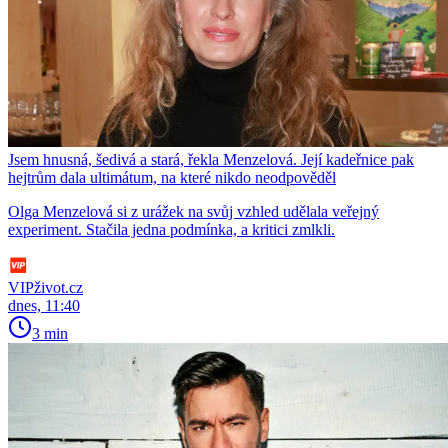
Jsem hnusná, šedivá a stará, řekla Menzelová. Její kadeřnice pak
hejtrům dala ultimátum, na které nikdo neodpověděl
Olga Menzelová si z urážek na svůj vzhled udělala veřejný
experiment. Stačila jedna podmínka, a kritici zmlkli.
VIPživot.cz
dnes, 11:40
3 min