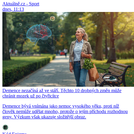
Aktuálně.cz - Sport
dnes, 11:13
Demence nezačíná až ve stáří. Těchto 10 drobných změn může
chránit mozek už po čtyřicítce
Demence bývá vnímána jako nemoc vysokého věku, proti níž
člověk nemůže udělat mnoho, protože o jejím příchodu rozhodnou
geny. Výzkum však ukazuje složitější obraz.