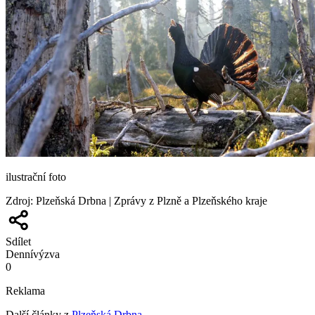
ilustrační foto
Zdroj
:
Plzeňská Drbna | Zprávy z Plzně a Plzeňského kraje
Sdílet
Denní
výzva
0
Reklama
Další články z
Plzeňská Drbna