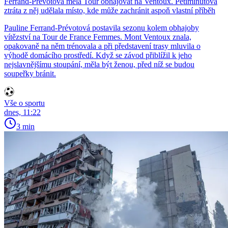
Ferrand-Prévotová měla Tour obhajovat na Ventoux. Pětiminutová
ztráta z něj udělala místo, kde může zachránit aspoň vlastní příběh
Pauline Ferrand-Prévotová postavila sezonu kolem obhajoby
vítězství na Tour de France Femmes. Mont Ventoux znala,
opakovaně na něm trénovala a při představení trasy mluvila o
výhodě domácího prostředí. Když se závod přiblížil k jeho
nejslavnějšímu stoupání, měla být ženou, před níž se budou
soupeřky bránit.
Vše o sportu
dnes, 11:22
3 min