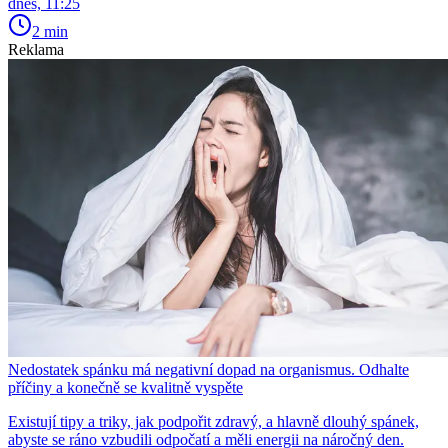
dnes, 11:25
2 min
Reklama
Nedostatek spánku má negativní dopad na organismus. Odhalte
příčiny a konečně se kvalitně vyspěte
Existují tipy a triky, jak podpořit zdravý, a hlavně dlouhý spánek,
abyste se ráno vzbudili odpočatí a měli energii na náročný den.