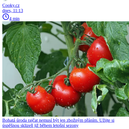
Cooky.cz
dnes, 11:13
4 min
Bohatá úroda rajčat nemusí být jen zbožným přáním. Užijte si
úspěšnou sklizeň již během letošní sezony