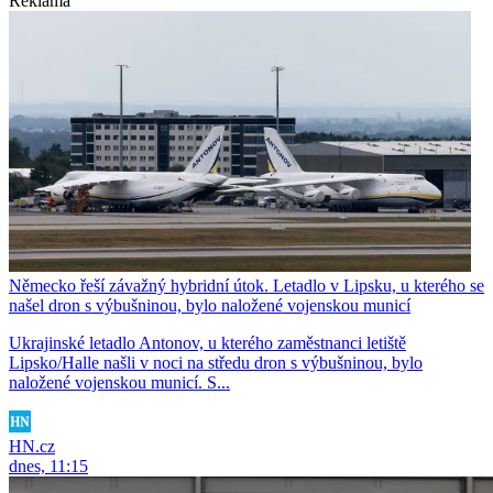
Reklama
Německo řeší závažný hybridní útok. Letadlo v Lipsku, u kterého se
našel dron s výbušninou, bylo naložené vojenskou municí
Ukrajinské letadlo Antonov, u kterého zaměstnanci letiště
Lipsko/Halle našli v noci na středu dron s výbušninou, bylo
naložené vojenskou municí. S...
HN.cz
dnes, 11:15