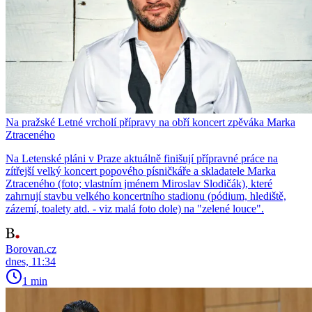
Na pražské Letné vrcholí přípravy na obří koncert zpěváka Marka
Ztraceného
Na Letenské pláni v Praze aktuálně finišují přípravné práce na
zítřejší velký koncert popového písničkáře a skladatele Marka
Ztraceného (foto; vlastním jménem Miroslav Slodičák), které
zahrnují stavbu velkého koncertního stadionu (pódium, hlediště,
zázemí, toalety atd. - viz malá foto dole) na "zelené louce".
Borovan.cz
dnes, 11:34
1 min