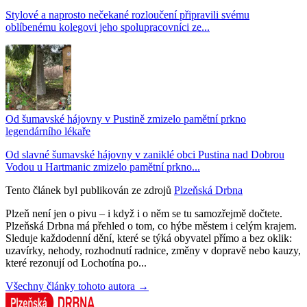
Stylové a naprosto nečekané rozloučení připravili svému
oblíbenému kolegovi jeho spolupracovníci ze...
Od šumavské hájovny v Pustině zmizelo pamětní prkno
legendárního lékaře
Od slavné šumavské hájovny v zaniklé obci Pustina nad Dobrou
Vodou u Hartmanic zmizelo pamětní prkno...
Tento článek byl publikován ze zdrojů
Plzeňská Drbna
Plzeň není jen o pivu – i když i o něm se tu samozřejmě dočtete.
Plzeňská Drbna má přehled o tom, co hýbe městem i celým krajem.
Sleduje každodenní dění, které se týká obyvatel přímo a bez oklik:
uzavírky, nehody, rozhodnutí radnice, změny v dopravě nebo kauzy,
které rezonují od Lochotína po...
Všechny články tohoto autora →