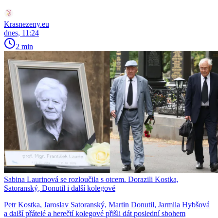
Krasnezeny.eu
dnes, 11:24
2 min
Sabina Laurinová se rozloučila s otcem. Dorazili Kostka,
Satoranský, Donutil i další kolegové
Petr Kostka, Jaroslav Satoranský, Martin Donutil, Jarmila Hybšová
a další přátelé a herečtí kolegové přišli dát poslední sbohem