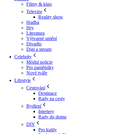
Filmy & kino
Televize
Reality show
Hudba
Hry
Literatura
Výtvarné umění
Divadlo
Digi a stream
Celebrity
Módní policie
Pro pamětníky
Nové tváře
Lifestyle
Cestování
Destinace
Rady na cesty
Bydlení
Interiery
Rady do domu
DIY
Pro kutily