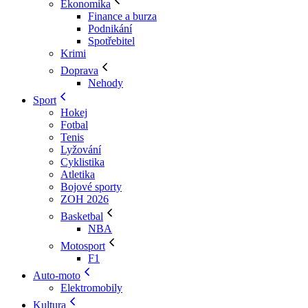
Ekonomika
Finance a burza
Podnikání
Spotřebitel
Krimi
Doprava
Nehody
Sport
Hokej
Fotbal
Tenis
Lyžování
Cyklistika
Atletika
Bojové sporty
ZOH 2026
Basketbal
NBA
Motosport
F1
Auto-moto
Elektromobily
Kultura