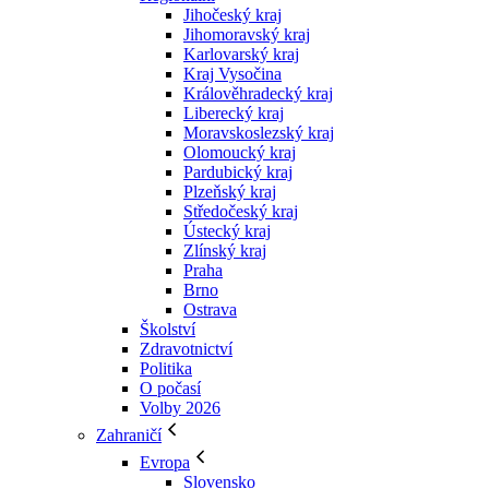
Jihočeský kraj
Jihomoravský kraj
Karlovarský kraj
Kraj Vysočina
Králověhradecký kraj
Liberecký kraj
Moravskoslezský kraj
Olomoucký kraj
Pardubický kraj
Plzeňský kraj
Středočeský kraj
Ústecký kraj
Zlínský kraj
Praha
Brno
Ostrava
Školství
Zdravotnictví
Politika
O počasí
Volby 2026
Zahraničí
Evropa
Slovensko