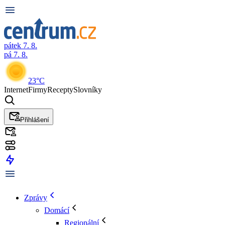
pátek 7. 8.
pá 7. 8.
23°C
Internet
Firmy
Recepty
Slovníky
Přihlášení
Zprávy
Domácí
Regionální