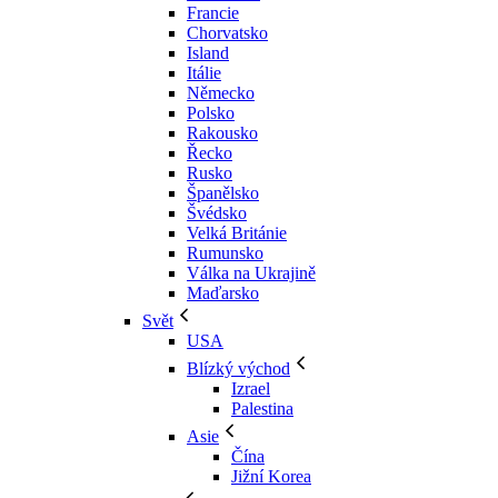
Francie
Chorvatsko
Island
Itálie
Německo
Polsko
Rakousko
Řecko
Rusko
Španělsko
Švédsko
Velká Británie
Rumunsko
Válka na Ukrajině
Maďarsko
Svět
USA
Blízký východ
Izrael
Palestina
Asie
Čína
Jižní Korea