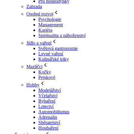
Pro hospodyňky
Zahrada
Osobní rozvoj
Psychologie
Management
Kariéra
Spiritualita a náboženství
Jídlo a vaření
Světová gastronomie
Levné vaření
Kulinářské triky
Mazlíčci
Kočky
Pejskové
Hobby
Modelářství
Včelařství
Rybaření
Letectví
Automobilismus
Adrenalin
Sběratelství
Houbaření