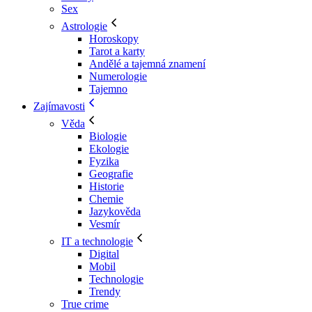
Sex
Astrologie
Horoskopy
Tarot a karty
Andělé a tajemná znamení
Numerologie
Tajemno
Zajímavosti
Věda
Biologie
Ekologie
Fyzika
Geografie
Historie
Chemie
Jazykověda
Vesmír
IT a technologie
Digital
Mobil
Technologie
Trendy
True crime