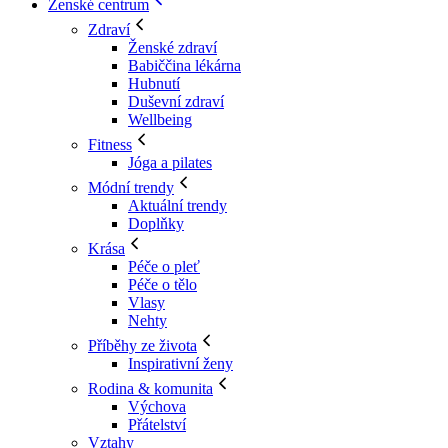
Ženské centrum
Zdraví
Ženské zdraví
Babiččina lékárna
Hubnutí
Duševní zdraví
Wellbeing
Fitness
Jóga a pilates
Módní trendy
Aktuální trendy
Doplňky
Krása
Péče o pleť
Péče o tělo
Vlasy
Nehty
Příběhy ze života
Inspirativní ženy
Rodina & komunita
Výchova
Přátelství
Vztahy