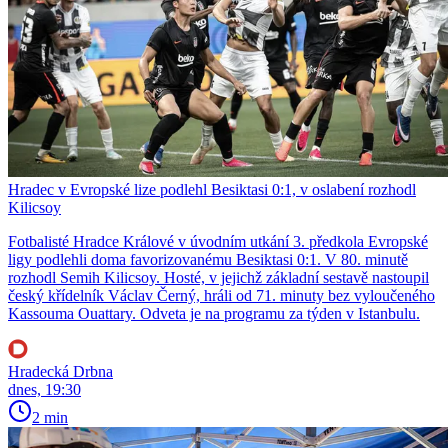
Hradec v Evropské lize podlehl Besiktasi 0:1, v oslabení rozhodl
Kilicsoy
Fotbalisté Hradce Králové v úvodním utkání 3. předkola Evropské
ligy podlehli doma favorizovanému Besiktasi 0:1. V 80. minutě
rozhodl Semih Kilicsoy. Hosté, v jejichž základní sestavě nastoupil
český křídelník Václav Černý, hráli od 71. minuty bez vyloučeného
Kassouma Ouattary. Odveta je na programu za týden v Istanbulu.
Hradecká Drbna
dnes, 19:30
2 min