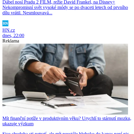
Ďábel nosí Pradu 2 FILM, režie David Frankel, na Disney+
Nekompromisní svět vysoké módy se po dvaceti letech od prvního
dílu vrátil. Nesmlouvavá...
HN.cz
dnes, 22:00
Reklama
Mít finanční potíže v produktivním věku? Urychlí to stárnutí mozku,
ukazuje výzkum
Sice chudoba cti netratí, ale mít neustále hluboko do kapsy není nic