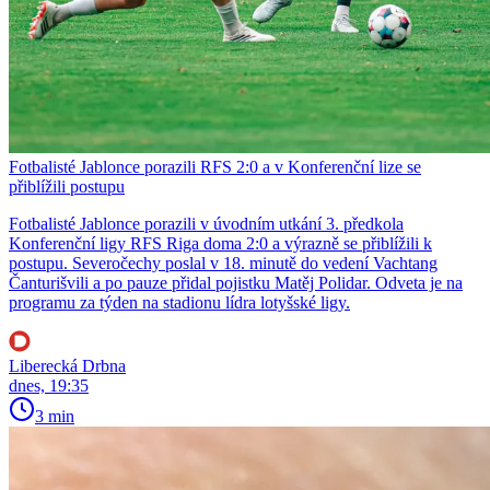
Fotbalisté Jablonce porazili RFS 2:0 a v Konferenční lize se
přiblížili postupu
Fotbalisté Jablonce porazili v úvodním utkání 3. předkola
Konferenční ligy RFS Riga doma 2:0 a výrazně se přiblížili k
postupu. Severočechy poslal v 18. minutě do vedení Vachtang
Čanturišvili a po pauze přidal pojistku Matěj Polidar. Odveta je na
programu za týden na stadionu lídra lotyšské ligy.
Liberecká Drbna
dnes, 19:35
3 min