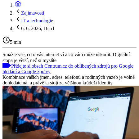
Zajímavosti
IT a technologie
6. 6. 2026, 16:51
5 min
Smažte vše, co o vás internet ví a co vám může uškodit. Digitální
stopa je větší, než si myslíte
Přidejte si obsah Centrum.cz do oblíbených zdrojů pro Google
hledání a Google zprávy
Kombinace vašich jmen, adres, telefonů a rodinných vazeb je volně
dohledatelná, a právě ta stojí za většinou krádeží identity.