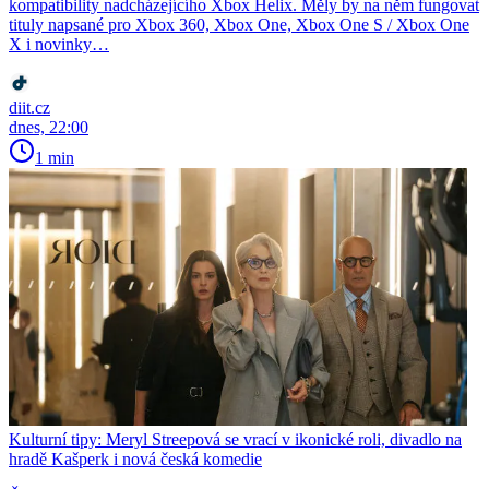
kompatibility nadcházejícího Xbox Helix. Měly by na něm fungovat
tituly napsané pro Xbox 360, Xbox One, Xbox One S / Xbox One
X i novinky…
diit.cz
dnes, 22:00
1 min
Kulturní tipy: Meryl Streepová se vrací v ikonické roli, divadlo na
hradě Kašperk i nová česká komedie