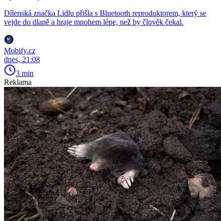
Dílenská značka Lidlu přišla s Bluetooth reproduktorem, který se
vejde do dlaně a hraje mnohem lépe, než by člověk čekal.
Mobify.cz
dnes, 21:08
3 min
Reklama