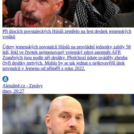
Při útocích povstaleckých Húsíů zemřelo na šest desítek jemenských
vojáků
Údery jemenských povstalců Húsíů na provládní jednotky zabily 58
lidí, řekl ve čtvrtek nejmenovaný vojenský zdroj agentuře AFP.
Zraněných jsou podle něj desítky. Předchozí údaje uváděly zhruba
čtyři desítky mrtvých. Mohlo by se tak jednat o nejkrvavější útok
povstalců v Jemenu od příměří z roku 2022.
Aktuálně.cz - Zprávy
dnes, 20:27