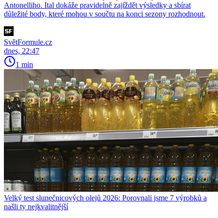
Antonelliho. Ital dokáže pravidelně zajíždět výsledky a sbírat
důležité body, které mohou v součtu na konci sezony rozhodnout.
SvětFormule.cz
dnes, 22:47
1 min
Velký test slunečnicových olejů 2026: Porovnali jsme 7 výrobků a
našli ty nejkvalitnější