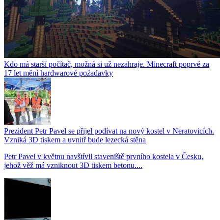
Kdo má starší počítač, možná si už nezahraje. Minecraft poprvé za
17 let mění hardwarové požadavky
Prezident Petr Pavel se přijel podívat na nový kostel v Neratovicích.
Vzniká 3D tiskem a uvnitř bude lezecká stěna
Petr Pavel v květnu navštívil staveniště prvního kostela v Česku,
jehož věž má vzniknout 3D tiskem betonu....