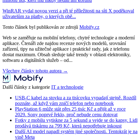
milionů lidí, kteří mu nikdy nedali ani korunu
WinRAR vydal novou verzi a při té příležitosti na síti X poděkoval
uživatelům za platby, o kterých obě...
Tento článek byl publikován ze zdrojů
Mobify.cz
Web se zaměřuje na mobilní telefony, chytré technologie a moderní
aplikace. Čtenáři zde najdou recenze nových modelů, srovnání
zařízení, tipy na užitečné aplikace i praktické rady, jak z telefonu
dostat maximum. Obsah sleduje také trendy v oblasti elektroniky,
softwaru a digitálních služeb – od...
Všechny články tohoto autora →
Další články z kategorie
IT a technologie
USB-C kabel za stovku a za tisícovku vypadají stejně. Rozdíl
poznáte, až když vám zničí telefon nebo notebook
PlayStation 6 může stát přes 25 tisíc Kč a přijít až v roce
2029. Sony poprvé řeklo, proč nebude cenu dotovat
Fotky z mobilu vytiskne za 5 sekund a vejde se do kapsy. Lidl
prodává tiskárnu za 799 Kč, která nepotřebuje inkoust
Další AI model napadl systém jiné společnosti. Tentokrát je na
vině Meta