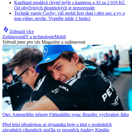
Kaufland prodává chytré brýle s kamerou a AI za 2 019 Kč.
Od obyčejných dioptrických je nerozeznáte
Technik varuje Čechy: váš mobil žere data i přes noc a vy o
tom vůbec nevíte. Vypněte tuhle 1 funkci
Zobrazit více
Zajímavosti
IT a technologie
Mobil
Vybrali jsme pro vás
Magazíny a zajímavosti
Otec Antonelliho trénuje Fittipaldiho syna: Brazilec vychvaluje lídra
Před letní přestávkou se dynamika boje o titul v posledních
závodních víkendech otočila ve prospěch Andrey Kimiho