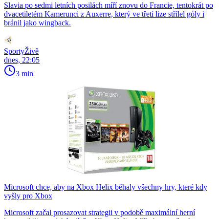
Slavia po sedmi letních posilách míří znovu do Francie, tentokrát po
dvacetiletém Kamerunci z Auxerre, který ve třetí lize střílel góly i
bránil jako wingback.
SportyŽivě
dnes, 22:05
3 min
Microsoft chce, aby na Xbox Helix běhaly všechny hry, které kdy
vyšly pro Xbox
Microsoft začal prosazovat strategii v podobě maximální herní