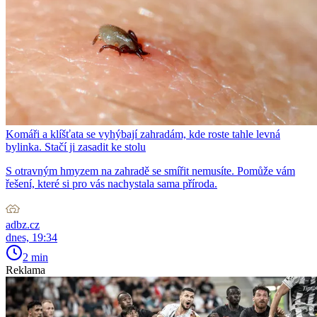
Komáři a klíšťata se vyhýbají zahradám, kde roste tahle levná
bylinka. Stačí ji zasadit ke stolu
S otravným hmyzem na zahradě se smířit nemusíte. Pomůže vám
řešení, které si pro vás nachystala sama příroda.
adbz.cz
dnes, 19:34
2 min
Reklama