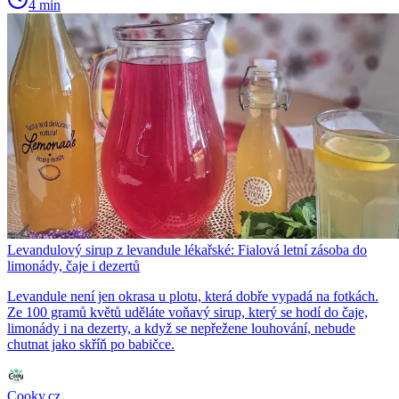
4 min
Levandulový sirup z levandule lékařské: Fialová letní zásoba do
limonády, čaje i dezertů
Levandule není jen okrasa u plotu, která dobře vypadá na fotkách.
Ze 100 gramů květů uděláte voňavý sirup, který se hodí do čaje,
limonády i na dezerty, a když se nepřežene louhování, nebude
chutnat jako skříň po babičce.
Cooky.cz