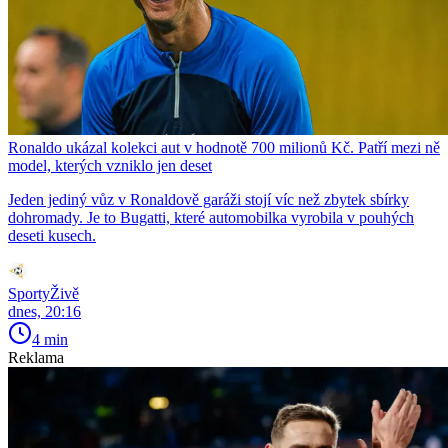
Ronaldo ukázal kolekci aut v hodnotě 700 milionů Kč. Patří mezi ně
model, kterých vzniklo jen deset
Jeden jediný vůz v Ronaldově garáži stojí víc než zbytek sbírky
dohromady. Je to Bugatti, které automobilka vyrobila v pouhých
deseti kusech.
SportyŽivě
dnes, 20:16
4 min
Reklama