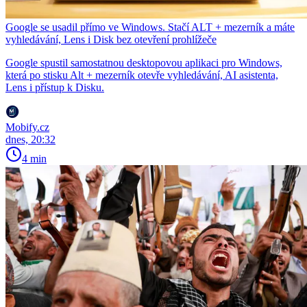
Google se usadil přímo ve Windows. Stačí ALT + mezerník a máte
vyhledávání, Lens i Disk bez otevření prohlížeče
Google spustil samostatnou desktopovou aplikaci pro Windows,
která po stisku Alt + mezerník otevře vyhledávání, AI asistenta,
Lens i přístup k Disku.
Mobify.cz
dnes, 20:32
4 min