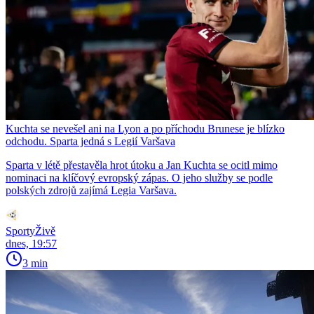
Kuchta se nevešel ani na Lyon a po příchodu Brunese je blízko
odchodu. Sparta jedná s Legií Varšava
Sparta v létě přestavěla hrot útoku a Jan Kuchta se ocitl mimo
nominaci na klíčový evropský zápas. O jeho služby se podle
polských zdrojů zajímá Legia Varšava.
SportyŽivě
dnes, 19:57
3 min