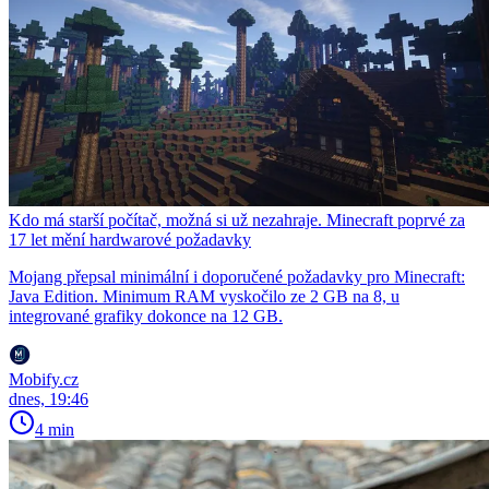
Kdo má starší počítač, možná si už nezahraje. Minecraft poprvé za
17 let mění hardwarové požadavky
Mojang přepsal minimální i doporučené požadavky pro Minecraft:
Java Edition. Minimum RAM vyskočilo ze 2 GB na 8, u
integrované grafiky dokonce na 12 GB.
Mobify.cz
dnes, 19:46
4 min