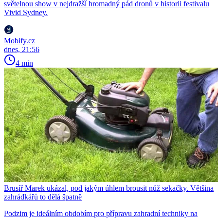
světelnou show v nejdražší hromadný pád dronů v historii festivalu
Vivid Sydney.
Mobify.cz
dnes, 21:56
4 min
Brusíř Marek ukázal, pod jakým úhlem brousit nůž sekačky. Většina
zahrádkářů to dělá špatně
Podzim je ideálním obdobím pro přípravu zahradní techniky na