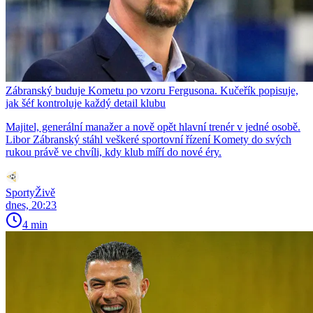
Zábranský buduje Kometu po vzoru Fergusona. Kučeřík popisuje,
jak šéf kontroluje každý detail klubu
Majitel, generální manažer a nově opět hlavní trenér v jedné osobě.
Libor Zábranský stáhl veškeré sportovní řízení Komety do svých
rukou právě ve chvíli, kdy klub míří do nové éry.
SportyŽivě
dnes, 20:23
4 min