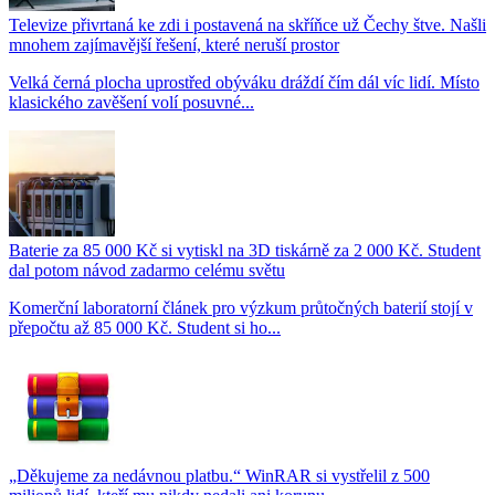
Televize přivrtaná ke zdi i postavená na skříňce už Čechy štve. Našli
mnohem zajímavější řešení, které neruší prostor
Velká černá plocha uprostřed obýváku dráždí čím dál víc lidí. Místo
klasického zavěšení volí posuvné...
Baterie za 85 000 Kč si vytiskl na 3D tiskárně za 2 000 Kč. Student
dal potom návod zadarmo celému světu
Komerční laboratorní článek pro výzkum průtočných baterií stojí v
přepočtu až 85 000 Kč. Student si ho...
„Děkujeme za nedávnou platbu.“ WinRAR si vystřelil z 500