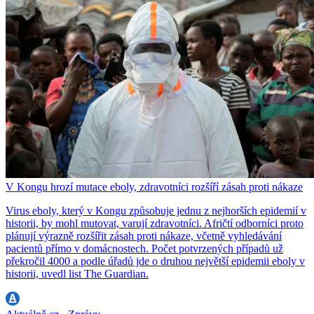
V Kongu hrozí mutace eboly, zdravotníci rozšíří zásah proti nákaze
Virus eboly, který v Kongu způsobuje jednu z nejhorších epidemií v
historii, by mohl mutovat, varují zdravotníci. Afričtí odborníci proto
plánují výrazně rozšířit zásah proti nákaze, včetně vyhledávání
pacientů přímo v domácnostech. Počet potvrzených případů už
překročil 4000 a podle úřadů jde o druhou největší epidemii eboly v
historii, uvedl list The Guardian.