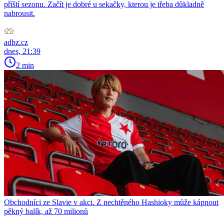
příští sezonu. Začít je dobré u sekačky, kterou je třeba důkladně
nabrousit.
adbz.cz
dnes, 21:39
2 min
Obchodníci ze Slavie v akci. Z nechtěného Hashioky může kápnout
pěkný balík, až 70 milionů