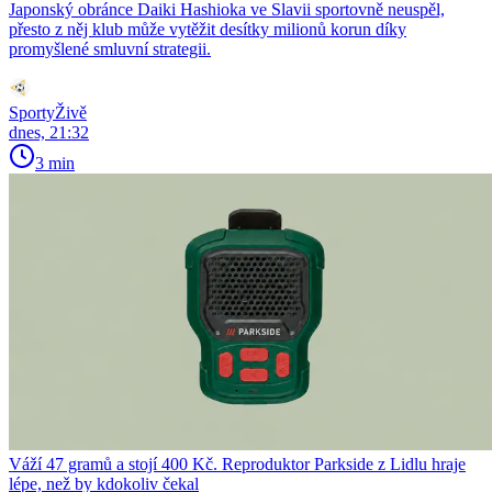
Japonský obránce Daiki Hashioka ve Slavii sportovně neuspěl,
přesto z něj klub může vytěžit desítky milionů korun díky
promyšlené smluvní strategii.
SportyŽivě
dnes, 21:32
3 min
Váží 47 gramů a stojí 400 Kč. Reproduktor Parkside z Lidlu hraje
lépe, než by kdokoliv čekal