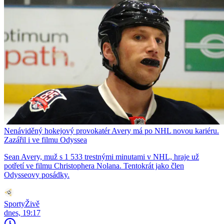
Nenáviděný hokejový provokatér Avery má po NHL novou kariéru.
Zazářil i ve filmu Odyssea
Sean Avery, muž s 1 533 trestnými minutami v NHL, hraje už
potřetí ve filmu Christophera Nolana. Tentokrát jako člen
Odysseovy posádky.
SportyŽivě
dnes, 19:17