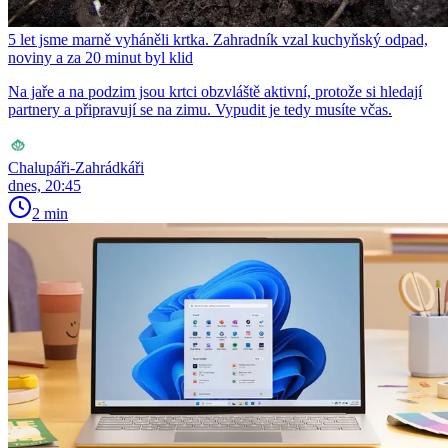
5 let jsme marně vyháněli krtka. Zahradník vzal kuchyňský odpad,
noviny a za 20 minut byl klid
Na jaře a na podzim jsou krtci obzvláště aktivní, protože si hledají
partnery a připravují se na zimu. Vypudit je tedy musíte včas.
Chalupáři-Zahrádkáři
dnes, 20:45
2 min