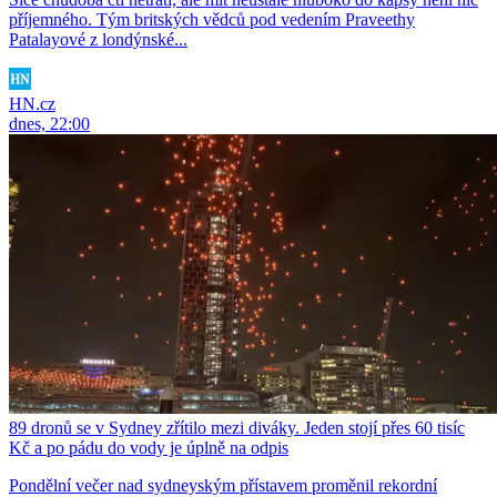
příjemného. Tým britských vědců pod vedením Praveethy
Patalayové z londýnské...
HN.cz
dnes, 22:00
89 dronů se v Sydney zřítilo mezi diváky. Jeden stojí přes 60 tisíc
Kč a po pádu do vody je úplně na odpis
Pondělní večer nad sydneyským přístavem proměnil rekordní