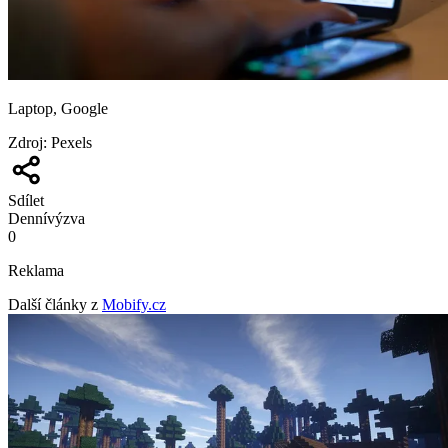
Laptop, Google
Zdroj
:
Pexels
Sdílet
Denní
výzva
0
Reklama
Další články z
Mobify.cz