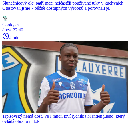
Slunečnicový olej patří mezi nejčastěji používané tuky v kuchyních.
Otestovali jsme 7 běžně dostupných výrobků a porovnali je.
Cooky.cz
dnes, 22:40
4 min
Trpišovský nemá dost. Ve Francii loví rychlíka Mandengueho, který
ovládá obranu i útok