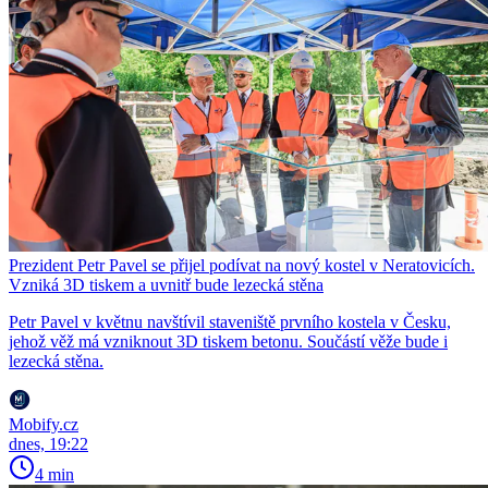
Prezident Petr Pavel se přijel podívat na nový kostel v Neratovicích.
Vzniká 3D tiskem a uvnitř bude lezecká stěna
Petr Pavel v květnu navštívil staveniště prvního kostela v Česku,
jehož věž má vzniknout 3D tiskem betonu. Součástí věže bude i
lezecká stěna.
Mobify.cz
dnes, 19:22
4 min