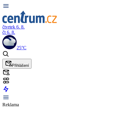
čtvrtek 6. 8.
čt 6. 8.
25°C
Přihlášení
Reklama