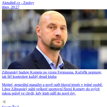
Aktuálně.cz - Zprávy
dnes, 20:27
Zábranský buduje Kometu po vzoru Fergusona. Kučeřík popisuje,
jak šéf kontroluje každý detail klubu
Majitel, generální manažer a nově opět hlavní trenér v jedné osobě.
Libor Zábranský stáhl veškeré sportovní řízení Komety do svých
rukou právě ve chvíli, kdy klub míří do nové éry.