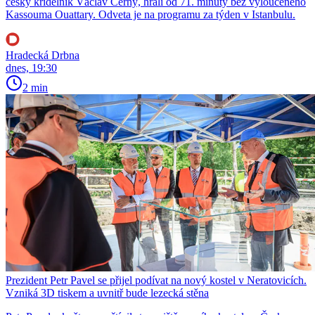
český křídelník Václav Černý, hráli od 71. minuty bez vyloučeného
Kassouma Ouattary. Odveta je na programu za týden v Istanbulu.
Hradecká Drbna
dnes, 19:30
2 min
Prezident Petr Pavel se přijel podívat na nový kostel v Neratovicích.
Vzniká 3D tiskem a uvnitř bude lezecká stěna