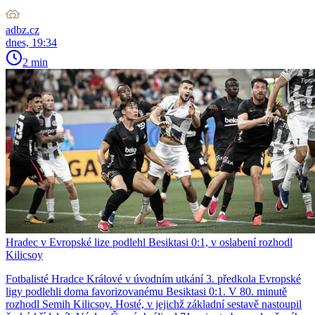
adbz.cz
dnes, 19:34
2 min
Hradec v Evropské lize podlehl Besiktasi 0:1, v oslabení rozhodl
Kilicsoy
Fotbalisté Hradce Králové v úvodním utkání 3. předkola Evropské
ligy podlehli doma favorizovanému Besiktasi 0:1. V 80. minutě
rozhodl Semih Kilicsoy. Hosté, v jejichž základní sestavě nastoupil