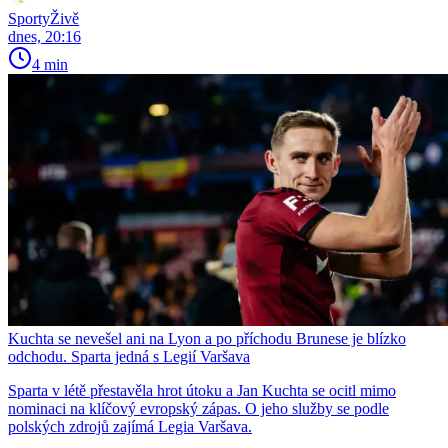
SportyŽivě
dnes, 20:16
4 min
Kuchta se nevešel ani na Lyon a po příchodu Brunese je blízko
odchodu. Sparta jedná s Legií Varšava
Sparta v létě přestavěla hrot útoku a Jan Kuchta se ocitl mimo
nominaci na klíčový evropský zápas. O jeho služby se podle
polských zdrojů zajímá Legia Varšava.