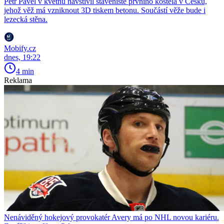
Petr Pavel v květnu navštívil staveniště prvního kostela v Česku,
jehož věž má vzniknout 3D tiskem betonu. Součástí věže bude i
lezecká stěna.
Mobify.cz
dnes, 19:22
4 min
Reklama
Nenáviděný hokejový provokatér Avery má po NHL novou kariéru.