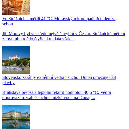
Ve Strážnici naměřili 41 °C. Moravský rekord padl třetí den za
sebou
Jih Moravy byl ve středu největší výhní v Česku. Strážnické měření
znovu překročilo čtyřicítku, data však...
Slovensko zasáhly extrémní vedra i sucho. Dunaj omezuje část
plavby
Bratislava přepsala teplotní rekord hodnotou 40,6 °C. Vedra
doprovází rozsáhlé sucho a nízká voda na Dunaji...