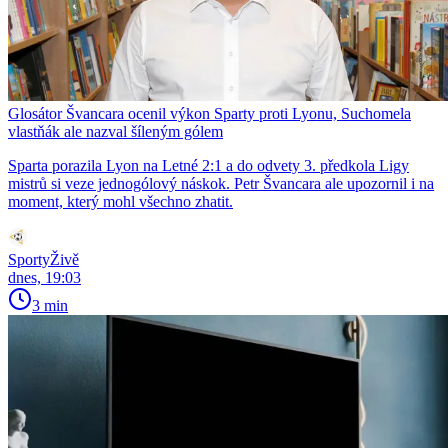
Glosátor Švancara ocenil výkon Sparty proti Lyonu, Suchomela
vlastňák ale nazval šíleným gólem
Sparta porazila Lyon na Letné 2:1 a do odvety 3. předkola Ligy
mistrů si veze jednogólový náskok. Petr Švancara ale upozornil i na
moment, který mohl všechno zhatit.
SportyŽivě
dnes, 19:03
3 min