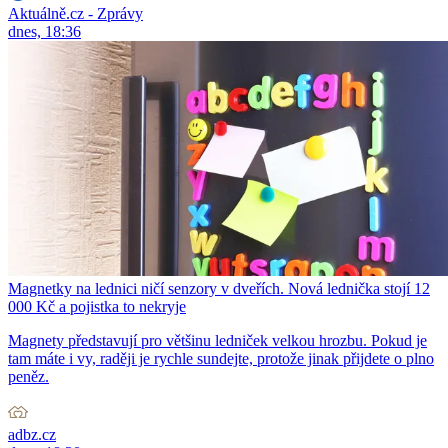
Aktuálně.cz - Zprávy
dnes, 18:36
Magnetky na lednici ničí senzory v dveřích. Nová lednička stojí 12
000 Kč a pojistka to nekryje
Magnety představují pro většinu ledniček velkou hrozbu. Pokud je
tam máte i vy, raději je rychle sundejte, protože jinak přijdete o plno
peněz.
adbz.cz