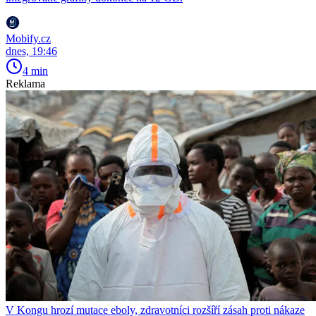
Mobify.cz
dnes, 19:46
4 min
Reklama
V Kongu hrozí mutace eboly, zdravotníci rozšíří zásah proti nákaze