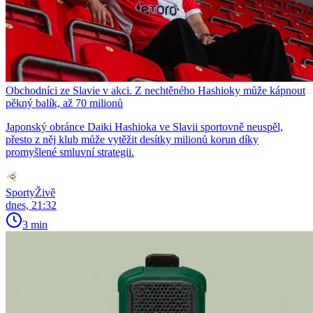
Obchodníci ze Slavie v akci. Z nechtěného Hashioky může kápnout
pěkný balík, až 70 milionů
Japonský obránce Daiki Hashioka ve Slavii sportovně neuspěl,
přesto z něj klub může vytěžit desítky milionů korun díky
promyšlené smluvní strategii.
SportyŽivě
dnes, 21:32
3 min