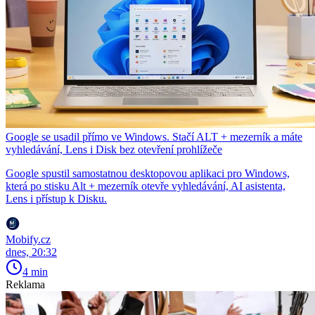
Google se usadil přímo ve Windows. Stačí ALT + mezerník a máte
vyhledávání, Lens i Disk bez otevření prohlížeče
Google spustil samostatnou desktopovou aplikaci pro Windows,
která po stisku Alt + mezerník otevře vyhledávání, AI asistenta,
Lens i přístup k Disku.
Mobify.cz
dnes, 20:32
4 min
Reklama