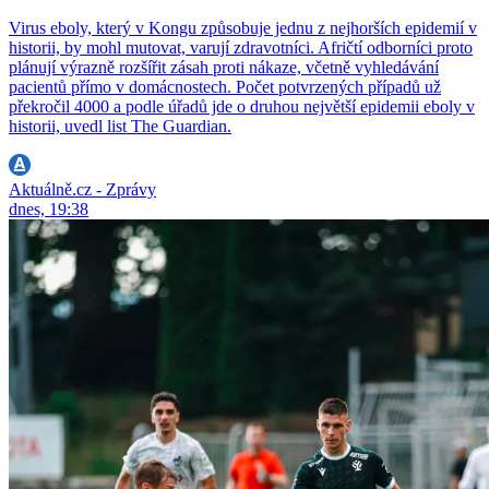
Virus eboly, který v Kongu způsobuje jednu z nejhorších epidemií v
historii, by mohl mutovat, varují zdravotníci. Afričtí odborníci proto
plánují výrazně rozšířit zásah proti nákaze, včetně vyhledávání
pacientů přímo v domácnostech. Počet potvrzených případů už
překročil 4000 a podle úřadů jde o druhou největší epidemii eboly v
historii, uvedl list The Guardian.
Aktuálně.cz - Zprávy
dnes, 19:38