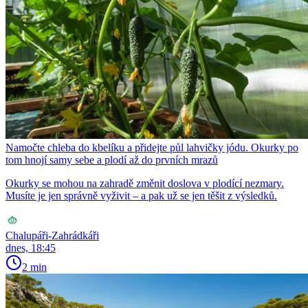
Namočte chleba do kbelíku a přidejte půl lahvičky jódu. Okurky po
tom hnojí samy sebe a plodí až do prvních mrazů
Okurky se mohou na zahradě změnit doslova v plodící nezmary.
Musíte je jen správně vyživit – a pak už se jen těšit z výsledků.
Chalupáři-Zahrádkáři
dnes, 18:45
2 min