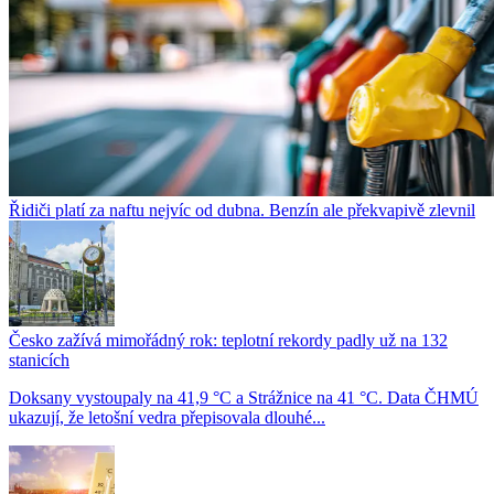
Řidiči platí za naftu nejvíc od dubna. Benzín ale překvapivě zlevnil
Česko zažívá mimořádný rok: teplotní rekordy padly už na 132
stanicích
Doksany vystoupaly na 41,9 °C a Strážnice na 41 °C. Data ČHMÚ
ukazují, že letošní vedra přepisovala dlouhé...