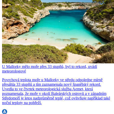
U Mallorky mělo moře přes 33 stupňů, byl to rekord, uvádí
meteorologové
Povrchová teplota moře u Mallorky ve středu odpoledne mírně
přesáhla 33 stupňů a tím zaznamenala nový španělský rekord.
Uvedla to ve čtvrtek meteorologická služba Aemet, která
poznamenala, že moře v okolí Baleárských ostrovů a v západním
Středomoří je letos nadprůměrně teplé, což ovlivňuje například také
noční teploty na pobřeží.