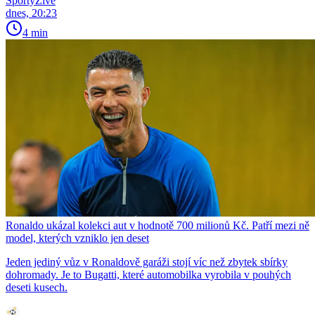
SportyŽivě
dnes, 20:23
4 min
Ronaldo ukázal kolekci aut v hodnotě 700 milionů Kč. Patří mezi ně
model, kterých vzniklo jen deset
Jeden jediný vůz v Ronaldově garáži stojí víc než zbytek sbírky
dohromady. Je to Bugatti, které automobilka vyrobila v pouhých
deseti kusech.