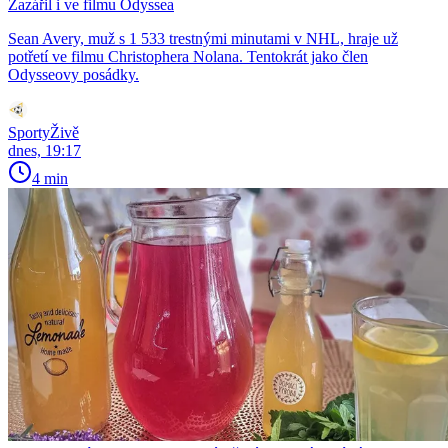
Zazářil i ve filmu Odyssea
Sean Avery, muž s 1 533 trestnými minutami v NHL, hraje už
potřetí ve filmu Christophera Nolana. Tentokrát jako člen
Odysseovy posádky.
SportyŽivě
dnes, 19:17
4 min