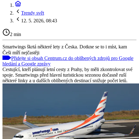
Trendy svět
12. 5. 2026, 08:43
2 min
Smartwings škrtá některé lety z Česka. Dotkne se to i míst, kam
Češi míří nejčastěji
Přidejte si obsah Centrum.cz do oblíbených zdrojů pro Google
hledání a Google zprávy
Cestující, kteří plánují letní cesty z Prahy, by měli zkontrolovat své
spoje. Smartwings před hlavní turistickou sezonou dočasně ruší
některé linky a u dalších oblíbených destinací snižuje počet letů.