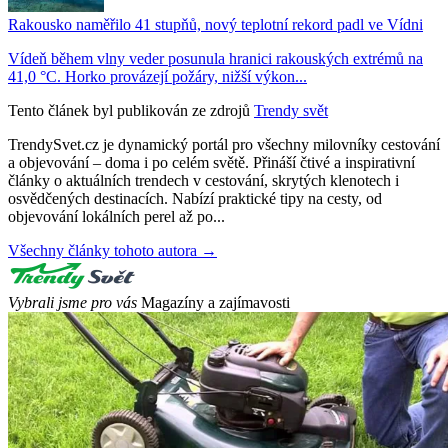
Rakousko naměřilo 41 stupňů, nový teplotní rekord padl ve Vídni
Vídeň během vlny veder posunula hranici rakouských extrémů na
41,0 °C. Horko provázejí požáry, nižší výkon...
Tento článek byl publikován ze zdrojů
Trendy svět
TrendySvet.cz je dynamický portál pro všechny milovníky cestování
a objevování – doma i po celém světě. Přináší čtivé a inspirativní
články o aktuálních trendech v cestování, skrytých klenotech i
osvědčených destinacích. Nabízí praktické tipy na cesty, od
objevování lokálních perel až po...
Všechny články tohoto autora →
Vybrali jsme pro vás
Magazíny a zajímavosti