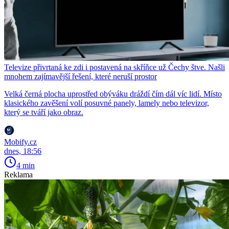
Televize přivrtaná ke zdi i postavená na skříňce už Čechy štve. Našli
mnohem zajímavější řešení, které neruší prostor
Velká černá plocha uprostřed obýváku dráždí čím dál víc lidí. Místo
klasického zavěšení volí posuvné panely, lamely nebo televizor,
který se tváří jako obraz.
Mobify.cz
dnes, 18:56
4 min
Reklama