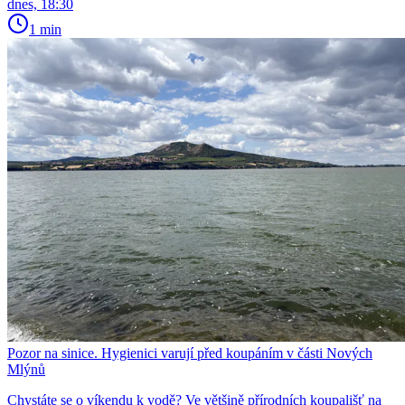
dnes, 18:30
1 min
Pozor na sinice. Hygienici varují před koupáním v části Nových
Mlýnů
Chystáte se o víkendu k vodě? Ve většině přírodních koupališť na