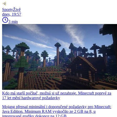
SportyŽivě
dnes, 19:57
3 min
Kdo má starší počítač, možná si už nezahraje. Minecraft poprvé za
17 let mění hardwarové požadavky
Mojang přepsal minimální i doporučené požadavky pro Minecraft:
Java Edition. Minimum RAM vyskočilo ze 2 GB na 8, u
integrované grafiky dokonce na 12 GB.