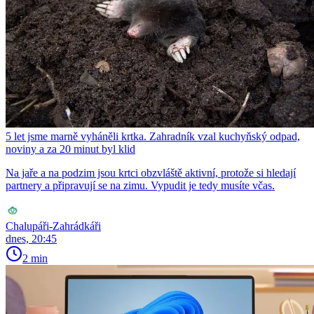
5 let jsme marně vyháněli krtka. Zahradník vzal kuchyňský odpad,
noviny a za 20 minut byl klid
Na jaře a na podzim jsou krtci obzvláště aktivní, protože si hledají
partnery a připravují se na zimu. Vypudit je tedy musíte včas.
Chalupáři-Zahrádkáři
dnes, 20:45
2 min