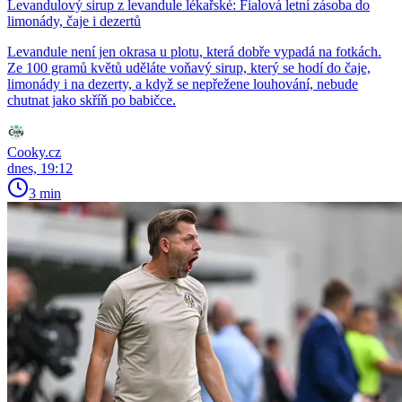
Levandulový sirup z levandule lékařské: Fialová letní zásoba do
limonády, čaje i dezertů
Levandule není jen okrasa u plotu, která dobře vypadá na fotkách.
Ze 100 gramů květů uděláte voňavý sirup, který se hodí do čaje,
limonády i na dezerty, a když se nepřežene louhování, nebude
chutnat jako skříň po babičce.
Cooky.cz
dnes, 19:12
3 min