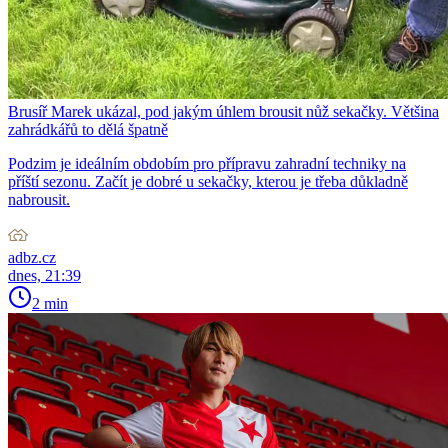
Brusíř Marek ukázal, pod jakým úhlem brousit nůž sekačky. Většina
zahrádkářů to dělá špatně
Podzim je ideálním obdobím pro přípravu zahradní techniky na
příští sezonu. Začít je dobré u sekačky, kterou je třeba důkladně
nabrousit.
adbz.cz
dnes, 21:39
2 min