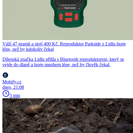
Váží 47 gramů a stojí 400 Kč. Reproduktor Parkside z Lidlu hraje
lépe, než by kdokoliv čekal
Dílenská značka Lidlu přišla s Bluetooth reproduktorem, který se
vejde do dlaně a hraje mnohem lépe, než by člověk čekal.
Mobify.cz
dnes, 21:08
3 min