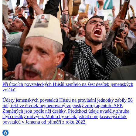
Při útocích povstaleckých Húsíů zemřelo na šest desítek jemenských
vojáků
Údery jemenských povstalců Húsíů na provládní jednotky zabily 58
lidí, řekl ve čtvrtek nejmenovaný vojenský zdroj agentuře AFP.
Zraněných jsou podle něj desítky. Předchozí údaje uváděly zhruba
čtyři desítky mrtvých. Mohlo by se tak jednat o nejkrvavější útok
povstalců v Jemenu od příměří z roku 2022.