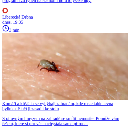
programu za týden na stadionu lídra lotyšské ligy.
Liberecká Drbna
dnes, 19:35
3 min
Komáři a klíšťata se vyhýbají zahradám, kde roste tahle levná
bylinka. Stačí ji zasadit ke stolu
S otravným hmyzem na zahradě se smířit nemusíte. Pomůže vám
řešení, které si pro vás nachystala sama příroda.