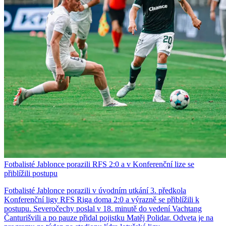
Fotbalisté Jablonce porazili RFS 2:0 a v Konferenční lize se
přiblížili postupu
Fotbalisté Jablonce porazili v úvodním utkání 3. předkola
Konferenční ligy RFS Riga doma 2:0 a výrazně se přiblížili k
postupu. Severočechy poslal v 18. minutě do vedení Vachtang
Čanturišvili a po pauze přidal pojistku Matěj Polidar. Odveta je na