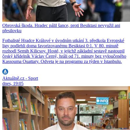
Obrovská škoda. Hradec pálil šance, proti Besiktasi nevyužil ani
přesilovku
Fotbalisté Hradce Králové v úvodním utkání 3. předkola Evropské
ligy podlehli doma favorizovanému Besiktasi 0:1. V 80. minutě
rozhodl Semih Kilicsoy. Hosté, v jejichž základní sestavě nastoupil
český křídelník Václav Černý, hráli od 71. minuty bez vyloučeného
Kassouma Ouattary. Odveta je na programu za týden v Istanbulu.
Aktuálně.cz - Sport
dnes, 19:05