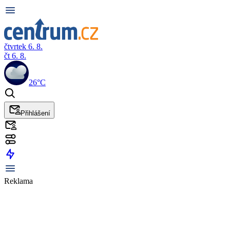
čtvrtek 6. 8.
čt 6. 8.
26°C
Přihlášení
Reklama