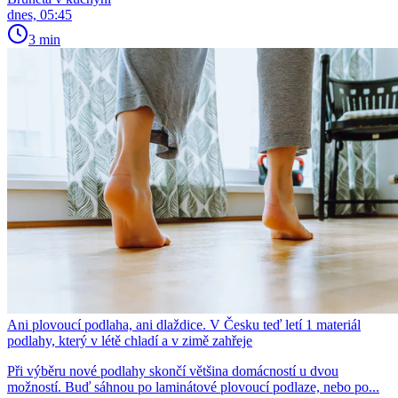
dnes, 05:45
3 min
Ani plovoucí podlaha, ani dlaždice. V Česku teď letí 1 materiál
podlahy, který v létě chladí a v zimě zahřeje
Při výběru nové podlahy skončí většina domácností u dvou
možností. Buď sáhnou po laminátové plovoucí podlaze, nebo po...