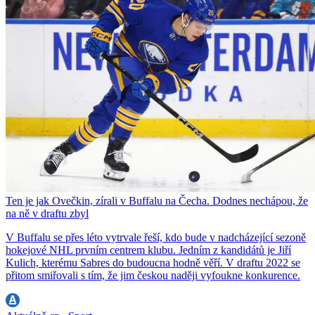
Ten je jak Ovečkin, zírali v Buffalu na Čecha. Dodnes nechápou, že
na ně v draftu zbyl
V Buffalu se přes léto vytrvale řeší, kdo bude v nadcházející sezoně
hokejové NHL prvním centrem klubu. Jedním z kandidátů je Jiří
Kulich, kterému Sabres do budoucna hodně věří. V draftu 2022 se
přitom smiřovali s tím, že jim českou naději vyfoukne konkurence.