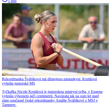
5 min
Rekordmanka Švábíková má důstojnou nástupkyni. Krutilová
vyhrála juniorské MS
Tyčkařka Nicole Krutilová je juniorskou mistryní světa, v Eugene
vyhrála výkonem 445 centimetrů. Navázala tak na osm let staré
zlato současné české rekordmanky Amálie Švábíkové z MSJ v
Tampere.