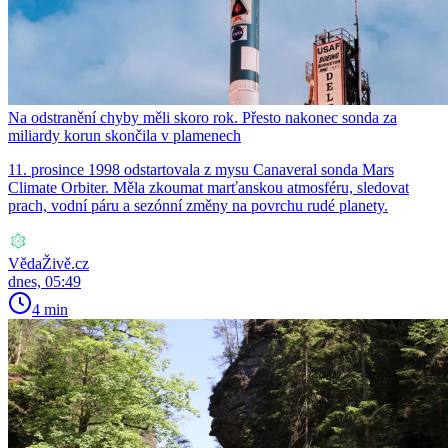
Na odstranění chyby měli skoro rok. Přesto nakonec sonda za
miliardy korun skončila v plamenech
11. prosince 1998 odstartovala z mysu Canaveral sonda Mars
Climate Orbiter. Měla zkoumat marťanskou atmosféru, sledovat
prach, vodní páru a sezónní změny na povrchu rudé planety.
VědaŽivě.cz
dnes, 05:49
4 min