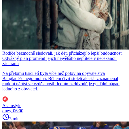
Rodiče bezmocně sledovali, jak děti přicházejí o lepší budoucnost.
Odvážný plán proměnil jejich největšího nepřítele v nečekanou
záchranu
Na přelomu tisíciletí byla více než polovina obyvatelstva
Bangladéše negramotná. Během čtvrt století ale stát zaznamenal
rapidní nárůst ve vzdělanosti. Jedním z důvodů je geniální nápad
jednoho z obyvatel.
Asianstyle
dnes, 06:00
3 min