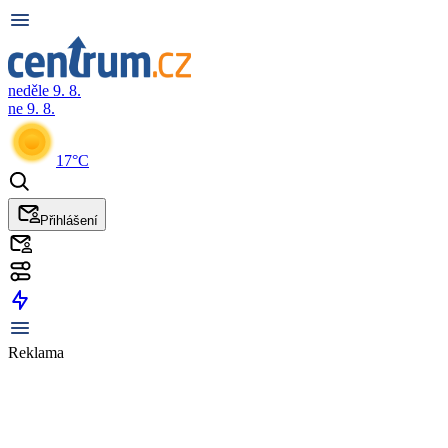
neděle 9. 8.
ne 9. 8.
17°C
Přihlášení
Reklama