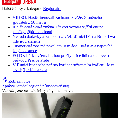
Další články z kategorie
Regionální
VIDEO: Hasiči trénovali záchranu z věže. Zraněného
spouštěli z 50 metrů
Řidiče čeká velká změna. Převod vozidla vyřídí online,
značky přijdou do boxů
Nehoda dodávky a kamionu zavřela dálnici D1 na Brno. Dva
lidé jsou zranění
Olomoucká zoo má nové lemuří mládě. Bílá hlava napovídá,
že jde o samce
FOTO: Lásku všem. Prahou prošly tisíce lidí na duhovém
průvodu Prague Pride
V Brtnici bude více než sto bytů v družstevním bydlení. Je to
levnější, říká starosta
Zobrazit více
Zprávy
Domácí
Regionální
Jihočeský kraj
Vybrali jsme pro vás
Magazíny a zajímavosti