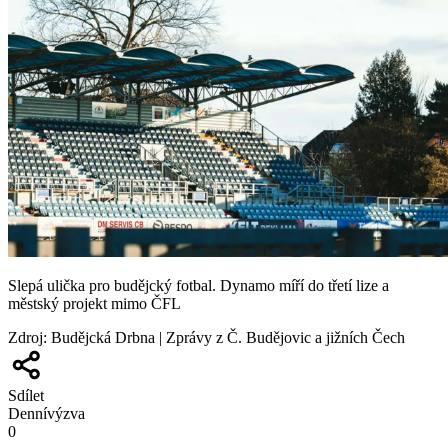
Slepá ulička pro budějcký fotbal. Dynamo míří do třetí lize a
městský projekt mimo ČFL
Zdroj
:
Budějcká Drbna | Zprávy z Č. Budějovic a jižních Čech
Sdílet
Denní
výzva
0