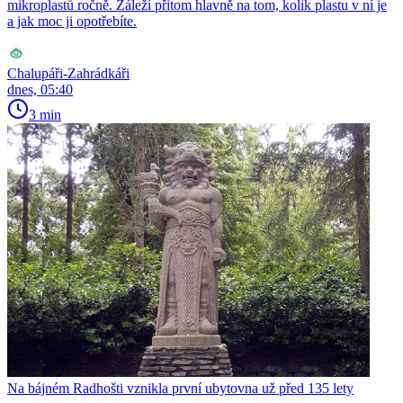
mikroplastů ročně. Záleží přitom hlavně na tom, kolik plastu v ní je
a jak moc ji opotřebíte.
Chalupáři-Zahrádkáři
dnes, 05:40
3 min
Na bájném Radhošti vznikla první ubytovna už před 135 lety