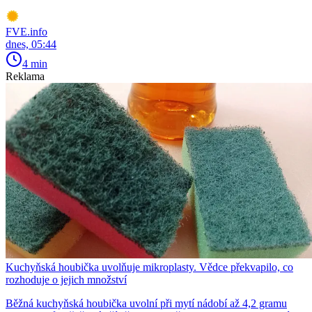
FVE.info
dnes, 05:44
4 min
Reklama
Kuchyňská houbička uvolňuje mikroplasty. Vědce překvapilo, co
rozhoduje o jejich množství
Běžná kuchyňská houbička uvolní při mytí nádobí až 4,2 gramu