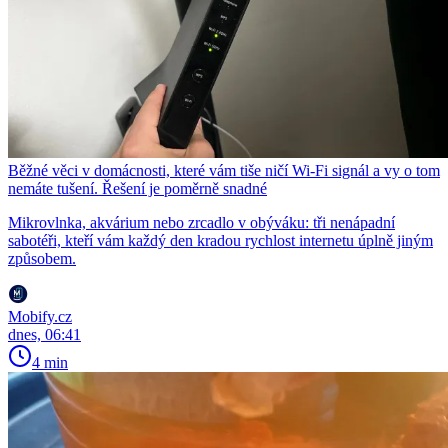
Běžné věci v domácnosti, které vám tiše ničí Wi-Fi signál a vy o tom
nemáte tušení. Řešení je poměrně snadné
Mikrovlnka, akvárium nebo zrcadlo v obýváku: tři nenápadní
sabotéři, kteří vám každý den kradou rychlost internetu úplně jiným
způsobem.
Mobify.cz
dnes, 06:41
4 min