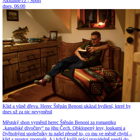
Aktuálně.cz - Sport
dnes, 06:00
Klid a vůně dřeva. Herec Štěpán Benoni ukázal bydlení, které by
dnes už za nic nevyměnil
Městský shon vyměnil herec Štěpán Benoni za romantiku
„kanadské divočiny“ na jihu Čech. Obklopený lesy, loukami a
čtyřnohými společníky tu našel přesně to, co mu ve městě chybí –
klid a prostor zpomalit. A i když kvůli práci pravidelně usedá do