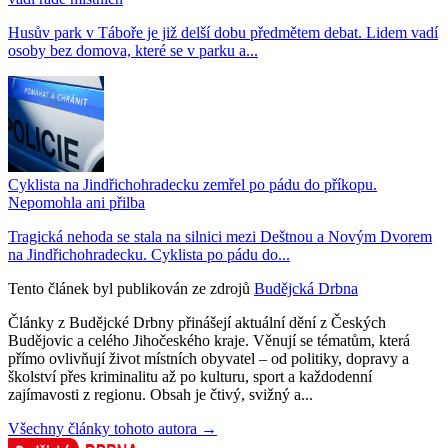
Husův park v Táboře je již delší dobu předmětem debat. Lidem vadí
osoby bez domova, které se v parku a...
Cyklista na Jindřichohradecku zemřel po pádu do příkopu.
Nepomohla ani přilba
Tragická nehoda se stala na silnici mezi Deštnou a Novým Dvorem
na Jindřichohradecku. Cyklista po pádu do...
Tento článek byl publikován ze zdrojů
Budějcká Drbna
Články z Budějcké Drbny přinášejí aktuální dění z Českých
Budějovic a celého Jihočeského kraje. Věnují se tématům, která
přímo ovlivňují život místních obyvatel – od politiky, dopravy a
školství přes kriminalitu až po kulturu, sport a každodenní
zajímavosti z regionu. Obsah je čtivý, svižný a...
Všechny články tohoto autora →