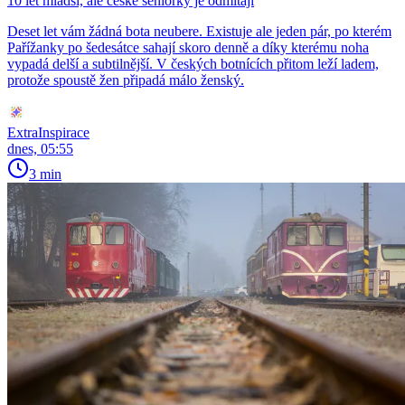
10 let mladší, ale české seniorky je odmítají
Deset let vám žádná bota neubere. Existuje ale jeden pár, po kterém
Pařížanky po šedesátce sahají skoro denně a díky kterému noha
vypadá delší a subtilnější. V českých botnících přitom leží ladem,
protože spoustě žen připadá málo ženský.
ExtraInspirace
dnes, 05:55
3 min