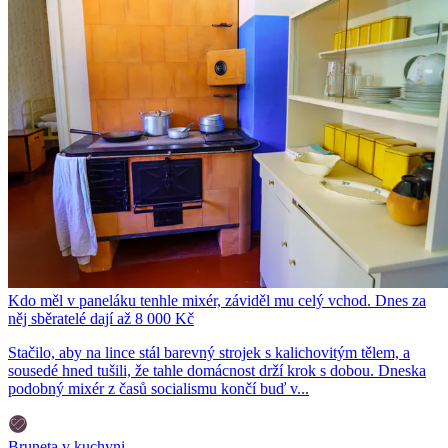
Kdo měl v paneláku tenhle mixér, záviděl mu celý vchod. Dnes za
něj sběratelé dají až 8 000 Kč
Stačilo, aby na lince stál barevný strojek s kalichovitým tělem, a
sousedé hned tušili, že tahle domácnost drží krok s dobou. Dneska
podobný mixér z časů socialismu končí buď v...
Bruneta v kuchyni