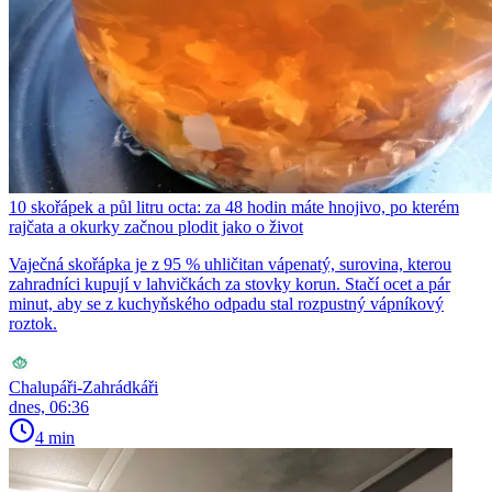
10 skořápek a půl litru octa: za 48 hodin máte hnojivo, po kterém
rajčata a okurky začnou plodit jako o život
Vaječná skořápka je z 95 % uhličitan vápenatý, surovina, kterou
zahradníci kupují v lahvičkách za stovky korun. Stačí ocet a pár
minut, aby se z kuchyňského odpadu stal rozpustný vápníkový
roztok.
Chalupáři-Zahrádkáři
dnes, 06:36
4 min