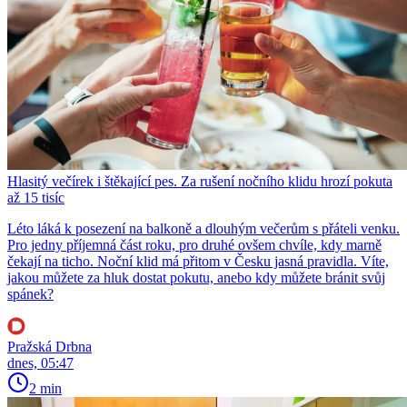
Hlasitý večírek i štěkající pes. Za rušení nočního klidu hrozí pokuta
až 15 tisíc
Léto láká k posezení na balkoně a dlouhým večerům s přáteli venku.
Pro jedny příjemná část roku, pro druhé ovšem chvíle, kdy marně
čekají na ticho. Noční klid má přitom v Česku jasná pravidla. Víte,
jakou můžete za hluk dostat pokutu, anebo kdy můžete bránit svůj
spánek?
Pražská Drbna
dnes, 05:47
2 min