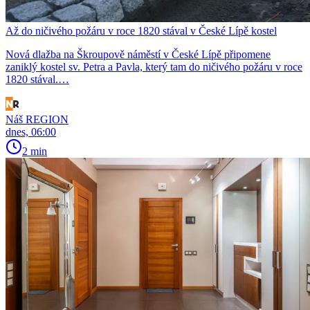
Až do ničivého požáru v roce 1820 stával v České Lípě kostel
Nová dlažba na Škroupově náměstí v České Lípě připomene
zaniklý kostel sv. Petra a Pavla, který tam do ničivého požáru v roce
1820 stával.…
Náš REGION
dnes, 06:00
2 min