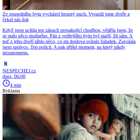
Ze sousedního bytu vycházel hrozný puch. Vyrazili jsme dveře a
čekal nás šok
Když jsem ucítila ten zápach prosakující chodbou, věděla jsem, že
se stalo něco strašného. Pán z vedlejšího bytu byl starší, žil sám. A
teď z jeho dveří táhlo něco, co mi doslova svíralo žaludek. Zavolala
jsem správce. Ten policii. A pak přišel moment, na který nikdy
nezapomenu.
NESPECHEJ.cz
dnes, 06:00
4 min
Reklama