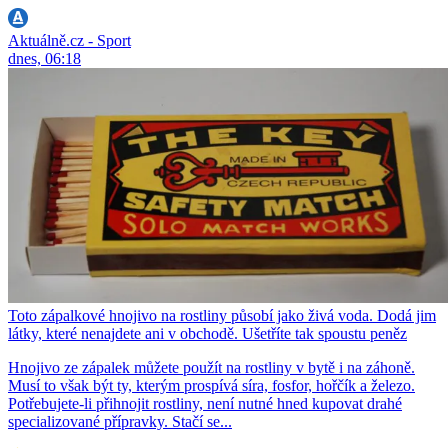
Aktuálně.cz - Sport
dnes, 06:18
Toto zápalkové hnojivo na rostliny působí jako živá voda. Dodá jim
látky, které nenajdete ani v obchodě. Ušetříte tak spoustu peněz
Hnojivo ze zápalek můžete použít na rostliny v bytě i na záhoně.
Musí to však být ty, kterým prospívá síra, fosfor, hořčík a železo.
Potřebujete-li přihnojit rostliny, není nutné hned kupovat drahé
specializované přípravky. Stačí se...