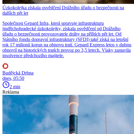
Úzkokolejka získala osvědčení Drážního úřadu o bezpečnosti na
dalších pět let
Společnost Gepard Infra, která spravuje infrastrukturu
jindřichohradecké úzkokolejky, získala osvědčení od Drážního
úřadu o bezpečnosti provozovatele dráhy na příštích pět let. Od
Státního fondu dopravní infrastruktury (SFDI) také získá na letošní
rok 17 milionů korun na obnovu tratí. Gepard Express letos v dubnu
obnovil na historických tratích provoz po 3,5 letech. Vlaky zastavila
insolvence předchozího majitele.
Budějcká Drbna
dnes, 05:50
2 min
Reklama