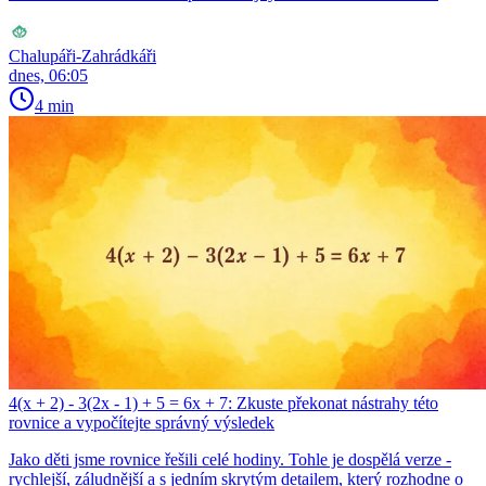
Chalupáři-Zahrádkáři
dnes, 06:05
4 min
4(x + 2) - 3(2x - 1) + 5 = 6x + 7: Zkuste překonat nástrahy této
rovnice a vypočítejte správný výsledek
Jako děti jsme rovnice řešili celé hodiny. Tohle je dospělá verze -
rychlejší, záludnější a s jedním skrytým detailem, který rozhodne o