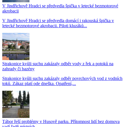
V Jindřichově Hradci se předvedla špička v letecké bezmotorové
akrobacii
V Jindřichově Hradci se předvedla domácí i rakouská špička v
letecké bezmotorové akrobacii. Piloti kluzáků...
Strakonice kvůli suchu zakázaly odběr vody z řek a potoků na
zahrady či bazény
Strakonice kvůli suchu zakázaly odběr povrchových vod z vodních
toků. Zákaz platí ode dneška. Opatření,...
Tábor řeší problémy v Husově parku. Přítomnost lidí bez domova
vadí řadě místních