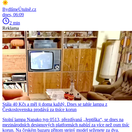
BydlímeÚtulně.cz
dnes, 06:09
2 min
Reklama
Stála 40 Kčs a měl ji doma každý. Dnes se tahle lampa z
Československa prodává za tisíce korun
Stolní lampa Napako typ 0513, přezdívaná „Jeptiška“, se dnes na
mezinárodních designových platformách nabízí za více než osm tisíc
korun. Na českém bazaru přitom stejný model seženete za dva.