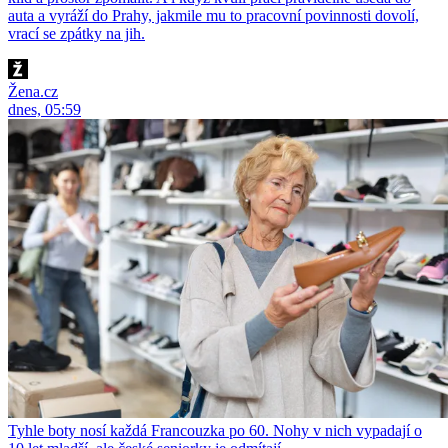
auta a vyráží do Prahy, jakmile mu to pracovní povinnosti dovolí,
vrací se zpátky na jih.
Žena.cz
dnes, 05:59
Tyhle boty nosí každá Francouzka po 60. Nohy v nich vypadají o