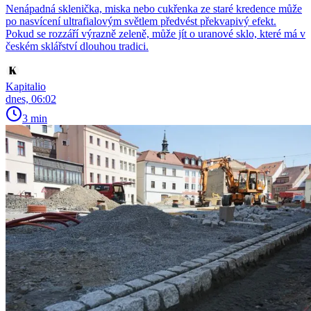
Nenápadná sklenička, miska nebo cukřenka ze staré kredence může
po nasvícení ultrafialovým světlem předvést překvapivý efekt.
Pokud se rozzáří výrazně zeleně, může jít o uranové sklo, které má v
českém sklářství dlouhou tradici.
Kapitalio
dnes, 06:02
3 min