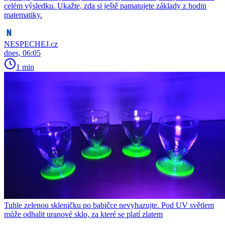
celém výsledku. Ukažte, zda si ještě pamatujete základy z hodin
matematiky.
NESPECHEJ.cz
dnes, 06:05
1 min
Tuhle zelenou skleničku po babičce nevyhazujte. Pod UV světlem
může odhalit uranové sklo, za které se platí zlatem