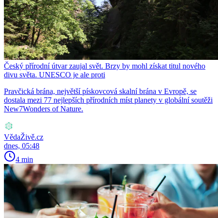
Český přírodní útvar zaujal svět. Brzy by mohl získat titul nového
divu světa. UNESCO je ale proti
Pravčická brána, největší pískovcová skalní brána v Evropě, se
dostala mezi 77 nejlepších přírodních míst planety v globální soutěži
New7Wonders of Nature.
VědaŽivě.cz
dnes, 05:48
4 min