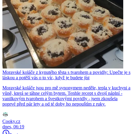
Moravské koláče z kynutého těsta s tvarohem a povidly: Upečte je s
láskou a potěší vás o to víc, když je budete jíst
Moravské koláče jsou pro mě synonymem neděle, tepla v kuchyni a
vůně, která se táhne celým bytem. Tenhle recept s dvojí náplní -
vanilkovým tvarohem a švestkovými povidly - jsem zkoušela
poprvé před pár lety a od té doby ho nepouštím z ruky.
Cooky.cz
dnes, 06:19