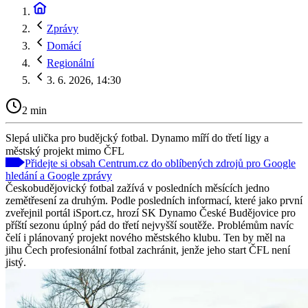
Zprávy
Domácí
Regionální
3. 6. 2026, 14:30
2 min
Slepá ulička pro budějcký fotbal. Dynamo míří do třetí ligy a
městský projekt mimo ČFL
Přidejte si obsah Centrum.cz do oblíbených zdrojů pro Google
hledání a Google zprávy
Českobudějovický fotbal zažívá v posledních měsících jedno
zemětřesení za druhým. Podle posledních informací, které jako první
zveřejnil portál iSport.cz, hrozí SK Dynamo České Budějovice pro
příští sezonu úplný pád do třetí nejvyšší soutěže. Problémům navíc
čelí i plánovaný projekt nového městského klubu. Ten by měl na
jihu Čech profesionální fotbal zachránit, jenže jeho start ČFL není
jistý.