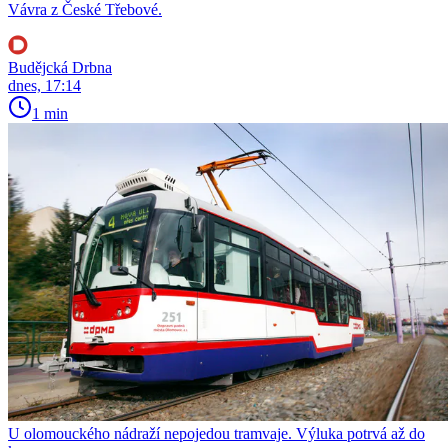
Vávra z České Třebové.
Budějcká Drbna
dnes, 17:14
1 min
U olomouckého nádraží nepojedou tramvaje. Výluka potrvá až do