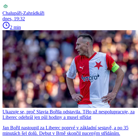
Chalupáři-Zahrádkáři
dnes, 19:32
2 min
Ukazuje se, proč Slavia Bořila odstavila. Tělo už nespolupracuje, za
Liberec odehrál jen půl hodiny a musel střídat
Jan Bořil nastoupil za Liberec poprvé v základní sestavě, a po 35
minutách šel dolů. Debut v Brně skončil nuceným střídáním.