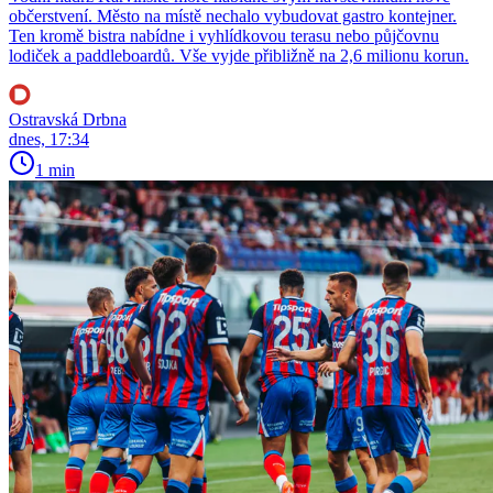
občerstvení. Město na místě nechalo vybudovat gastro kontejner.
Ten kromě bistra nabídne i vyhlídkovou terasu nebo půjčovnu
lodiček a paddleboardů. Vše vyjde přibližně na 2,6 milionu korun.
Ostravská Drbna
dnes, 17:34
1 min