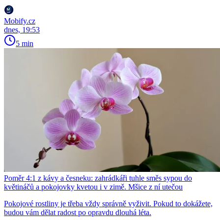
Mobify.cz
dnes, 19:53
5 min
Poměr 4:1 z kávy a česneku: zahrádkáři tuhle směs sypou do
květináčů a pokojovky kvetou i v zimě. Mšice z ní utečou
Pokojové rostliny je třeba vždy správně vyživit. Pokud to dokážete,
budou vám dělat radost po opravdu dlouhá léta.