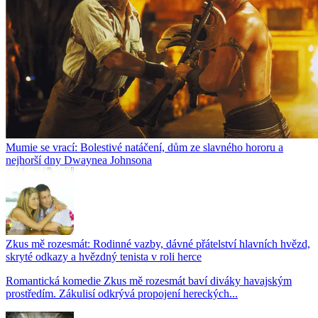
Mumie se vrací: Bolestivé natáčení, dům ze slavného hororu a
nejhorší dny Dwaynea Johnsona
Zkus mě rozesmát: Rodinné vazby, dávné přátelství hlavních hvězd,
skryté odkazy a hvězdný tenista v roli herce
Romantická komedie Zkus mě rozesmát baví diváky havajským
prostředím. Zákulisí odkrývá propojení hereckých...