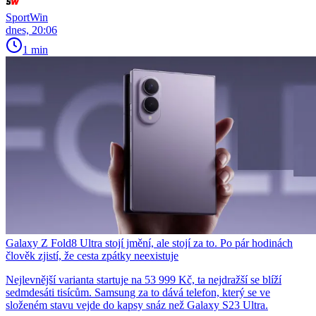
SportWin
dnes, 20:06
1 min
Galaxy Z Fold8 Ultra stojí jmění, ale stojí za to. Po pár hodinách
člověk zjistí, že cesta zpátky neexistuje
Nejlevnější varianta startuje na 53 999 Kč, ta nejdražší se blíží
sedmdesáti tisícům. Samsung za to dává telefon, který se ve
složeném stavu vejde do kapsy snáz než Galaxy S23 Ultra.