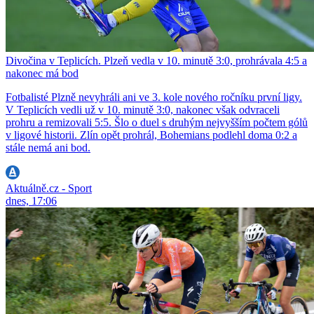
Divočina v Teplicích. Plzeň vedla v 10. minutě 3:0, prohrávala 4:5 a
nakonec má bod
Fotbalisté Plzně nevyhráli ani ve 3. kole nového ročníku první ligy.
V Teplicích vedli už v 10. minutě 3:0, nakonec však odvraceli
prohru a remizovali 5:5. Šlo o duel s druhým nejvyšším počtem gólů
v ligové historii. Zlín opět prohrál, Bohemians podlehl doma 0:2 a
stále nemá ani bod.
Aktuálně.cz - Sport
dnes, 17:06