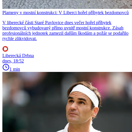
Plameny v mostní konstrukci: V Liberci hořel příbytek bezdomovců
V liberecké části Staré Pavlovice dnes večer hořel příbytek
bezdomovců vybudovaný přímo uvnitř mostní konstrukce. Zásah
profesionálních jednotek zamezil dalším škodám a požár se podařilo
rychle zlikvidovat.
Liberecká Drbna
dnes, 18:52
1 min