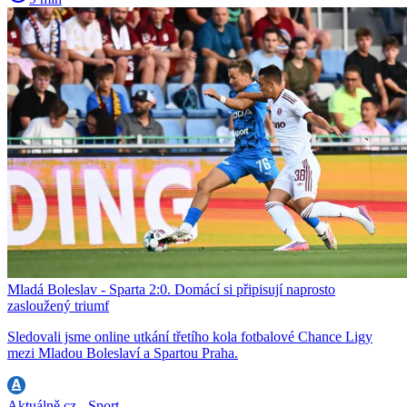
Mladá Boleslav - Sparta 2:0. Domácí si připisují naprosto
zasloužený triumf
Sledovali jsme online utkání třetího kola fotbalové Chance Ligy
mezi Mladou Boleslaví a Spartou Praha.
Aktuálně.cz - Sport