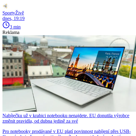
SportyŽivě
dnes, 19:19
3 min
Reklama
Nabíječku už v krabici notebooku nenajdete. EU donutila výrobce
změnit pravidla, od dubna jedině za své
Pro notebooky prodávané v EU platí povinnost nabíjení přes USB-