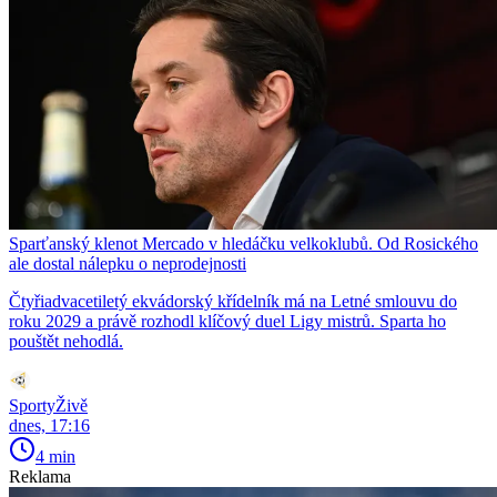
Sparťanský klenot Mercado v hledáčku velkoklubů. Od Rosického
ale dostal nálepku o neprodejnosti
Čtyřiadvacetiletý ekvádorský křídelník má na Letné smlouvu do
roku 2029 a právě rozhodl klíčový duel Ligy mistrů. Sparta ho
pouštět nehodlá.
SportyŽivě
dnes, 17:16
4 min
Reklama