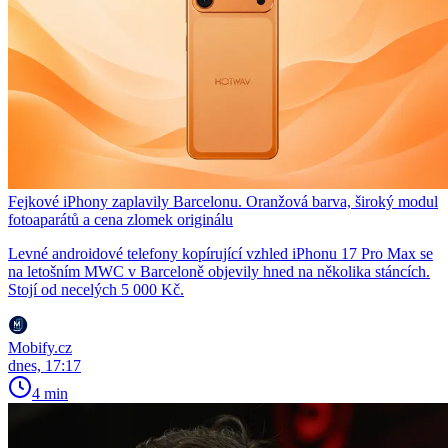
Fejkové iPhony zaplavily Barcelonu. Oranžová barva, široký modul
fotoaparátů a cena zlomek originálu
Levné androidové telefony kopírující vzhled iPhonu 17 Pro Max se
na letošním MWC v Barceloně objevily hned na několika stáncích.
Stojí od necelých 5 000 Kč.
Mobify.cz
dnes, 17:17
4 min