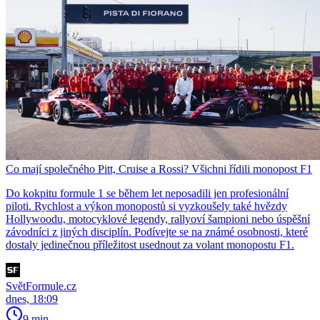
Co mají společného Pitt, Cruise a Rossi? Všichni řídili monopost F1
Do kokpitu formule 1 se během let neposadili jen profesionální
piloti. Rychlost a výkon monopostů si vyzkoušely také hvězdy
Hollywoodu, motocyklové legendy, rallyoví šampioni nebo úspěšní
závodníci z jiných disciplín. Podívejte se na známé osobnosti, které
dostaly jedinečnou příležitost usednout za volant monopostu F1.
SvětFormule.cz
dnes, 18:09
9 min