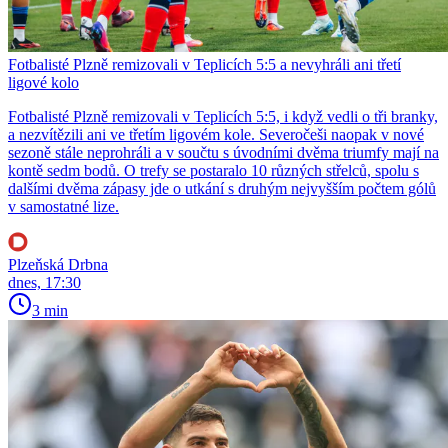
Fotbalisté Plzně remizovali v Teplicích 5:5 a nevyhráli ani třetí
ligové kolo
Fotbalisté Plzně remizovali v Teplicích 5:5, i když vedli o tři branky,
a nezvítězili ani ve třetím ligovém kole. Severočeši naopak v nové
sezoně stále neprohráli a v součtu s úvodními dvěma triumfy mají na
kontě sedm bodů. O trefy se postaralo 10 různých střelců, spolu s
dalšími dvěma zápasy jde o utkání s druhým nejvyšším počtem gólů
v samostatné lize.
Plzeňská Drbna
dnes, 17:30
3 min