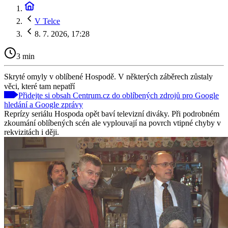
V Telce
8. 7. 2026, 17:28
3 min
Skryté omyly v oblíbené Hospodě. V některých záběrech zůstaly
věci, které tam nepatří
Přidejte si obsah Centrum.cz do oblíbených zdrojů pro Google
hledání a Google zprávy
Reprízy seriálu Hospoda opět baví televizní diváky. Při podrobném
zkoumání oblíbených scén ale vyplouvají na povrch vtipné chyby v
rekvizitách i ději.