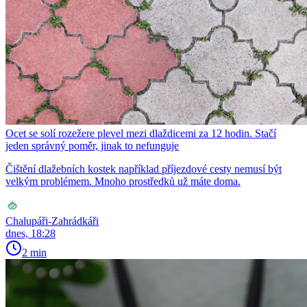
Ocet se solí rozežere plevel mezi dlaždicemi za 12 hodin. Stačí
jeden správný poměr, jinak to nefunguje
Čištění dlažebních kostek například příjezdové cesty nemusí být
velkým problémem. Mnoho prostředků už máte doma.
Chalupáři-Zahrádkáři
dnes, 18:28
2 min