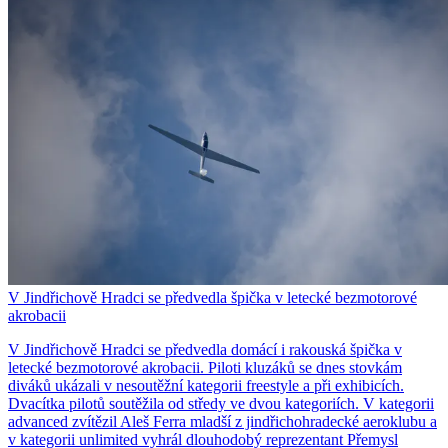
V Jindřichově Hradci se předvedla špička v letecké bezmotorové
akrobacii
V Jindřichově Hradci se předvedla domácí i rakouská špička v
letecké bezmotorové akrobacii. Piloti kluzáků se dnes stovkám
diváků ukázali v nesoutěžní kategorii freestyle a při exhibicích.
Dvacítka pilotů soutěžila od středy ve dvou kategoriích. V kategorii
advanced zvítězil Aleš Ferra mladší z jindřichohradecké aeroklubu a
v kategorii unlimited vyhrál dlouhodobý reprezentant Přemysl