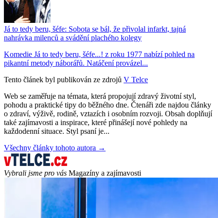
Já to tedy beru, šéfe: Sobota se bál, že přivolal infarkt, tajná
nahrávka milenců a svádění plachého kolegy
Komedie Já to tedy beru, šéfe...! z roku 1977 nabízí pohled na
pikantní metody náborářů. Natáčení provázel...
Tento článek byl publikován ze zdrojů
V Telce
Web se zaměřuje na témata, která propojují zdravý životní styl,
pohodu a praktické tipy do běžného dne. Čtenáři zde najdou články
o zdraví, výživě, rodině, vztazích i osobním rozvoji. Obsah doplňují
také zajímavosti a inspirace, které přinášejí nové pohledy na
každodenní situace. Styl psaní je...
Všechny články tohoto autora →
Vybrali jsme pro vás
Magazíny a zajímavosti