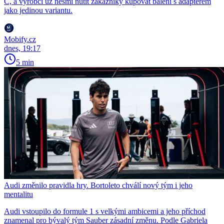
C, a výrobci už nesmí nutit zákazníky kupovat balení s adaptérem
jako jedinou variantu.
Mobify.cz
dnes, 19:17
5 min
Audi změnilo pravidla hry. Bortoleto chválí nový tým i jeho
mentalitu
Audi vstoupilo do formule 1 s velkými ambicemi a jeho příchod
znamenal pro bývalý tým Sauber zásadní změnu. Podle Gabriela