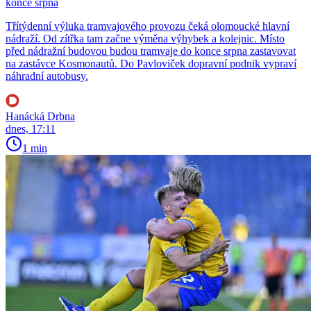
konce srpna
Třítýdenní výluka tramvajového provozu čeká olomoucké hlavní
nádraží. Od zítřka tam začne výměna výhybek a kolejnic. Místo
před nádražní budovou budou tramvaje do konce srpna zastavovat
na zastávce Kosmonautů. Do Pavloviček dopravní podnik vypraví
náhradní autobusy.
Hanácká Drbna
dnes, 17:11
1 min