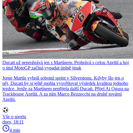
Ducati už neprohrává jen s Martínem. Prohrává s celou Aprilií a boj
o titul MotoGP začíná vypadat úplně jinak
Jorge Martín vyhrál sobotní sprint v Silverstonu. Kdyby šlo jen o
něj, Ducati by si ještě mohla vysvětlovat výsledek kvalitou jednoho
jezdce. Jenže za Martínem nepřijela další Ducati. Přijel Ai Ogura na
Trackhouse Aprilii. A za ním Marco Bezzecchi na druhé tovární
Aprilii.
Vše o sportu
dnes, 18:11
4 min