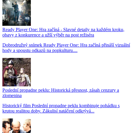
Ready Player One: Hra začíná - Slavné detaily na každém kroku,
obavy z konkurence a užší výběr na post režiséra
Dobrodružný snímek Ready Player One: Hra začíná přináší vizuální
hody a spoustu odkazů na popkulturu....
Poslední propadne peklu: Historická přesnost, zásah cenzury a
zlomenina
Historický film Poslední propadne peklu kombinuje pohádku s
krutou realitou doby. Zákulisí natáčení odkrývá...