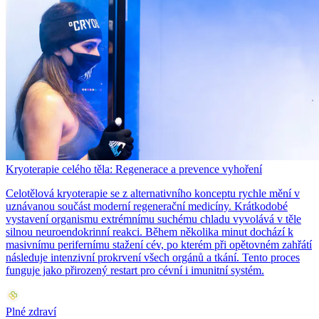
Kryoterapie celého těla: Regenerace a prevence vyhoření
Celotělová kryoterapie se z alternativního konceptu rychle mění v
uznávanou součást moderní regenerační medicíny. Krátkodobé
vystavení organismu extrémnímu suchému chladu vyvolává v těle
silnou neuroendokrinní reakci. Během několika minut dochází k
masivnímu perifernímu stažení cév, po kterém při opětovném zahřátí
následuje intenzivní prokrvení všech orgánů a tkání. Tento proces
funguje jako přirozený restart pro cévní i imunitní systém.
Plné zdraví