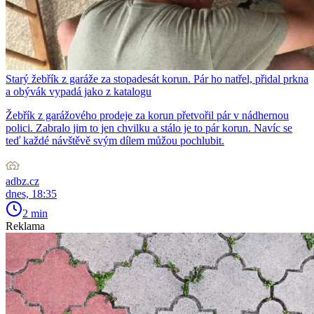
Starý žebřík z garáže za stopadesát korun. Pár ho natřel, přidal prkna
a obývák vypadá jako z katalogu
Žebřík z garážového prodeje za korun přetvořil pár v nádhernou
polici. Zabralo jim to jen chvilku a stálo je to pár korun. Navíc se
teď každé návštěvě svým dílem můžou pochlubit.
adbz.cz
dnes, 18:35
2 min
Reklama