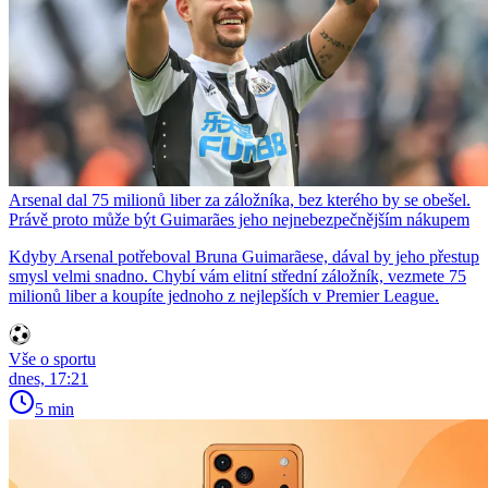
Arsenal dal 75 milionů liber za záložníka, bez kterého by se obešel.
Právě proto může být Guimarães jeho nejnebezpečnějším nákupem
Kdyby Arsenal potřeboval Bruna Guimarãese, dával by jeho přestup
smysl velmi snadno. Chybí vám elitní střední záložník, vezmete 75
milionů liber a koupíte jednoho z nejlepších v Premier League.
Vše o sportu
dnes, 17:21
5 min