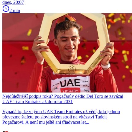
dnes, 20:07
2 min
Nejdůležitější podpis roku? Pogačarův dědic Del Toro se zavázal
UAE Team Emirates až do roku 2031
Vypadá to, že v týmu UAE Team Emirates už vědí, kdo jednou
převezme štafetu po slovinském stroji na vítězství Tadeji
Pogačarovi. A není mu ještě ani třiadvacet let...