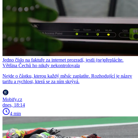
Jedno číslo na faktuře za internet prozradí, jestli (ne)přeplácíte.
Většina Čechů ho nikdy nekontrolovala
Nejde o částku, kterou každý měsíc zaplatíte. Rozhodující je název
tarifu a rychlost, která se za ním skrývá.
Mobify.cz
dnes, 18:14
4 min