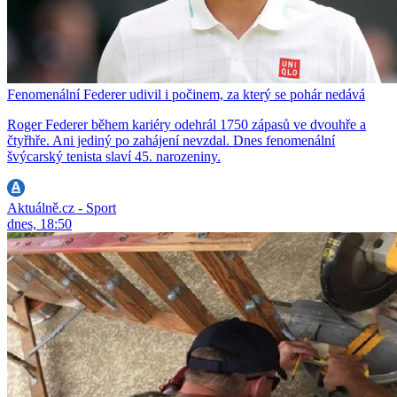
Fenomenální Federer udivil i počinem, za který se pohár nedává
Roger Federer během kariéry odehrál 1750 zápasů ve dvouhře a
čtyřhře. Ani jediný po zahájení nevzdal. Dnes fenomenální
švýcarský tenista slaví 45. narozeniny.
Aktuálně.cz - Sport
dnes, 18:50