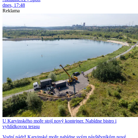
dnes, 17:48
Reklama
U Karvinského moře stojí nový kontejner. Nabídne bistro i
vyhlídkovou terasu
Vodní nádrž Karvinské moře nabídne svým návštěvníkům nové