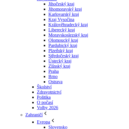
Jihočeský kraj
Jihomoravský kraj
Karlovarský kraj
Kraj Vysočina
Králověhradecký kraj
Liberecký kraj
Moravskoslezský kraj
Olomoucký kraj
Pardubický kraj
Plzeňský kraj
Středočeský kraj
Ústecký kraj
Zlínský kraj
Praha
Brno
Ostrava
Školství
Zdravotnictví
Politika
O počasí
Volby 2026
Zahraničí
Evropa
Slovensko