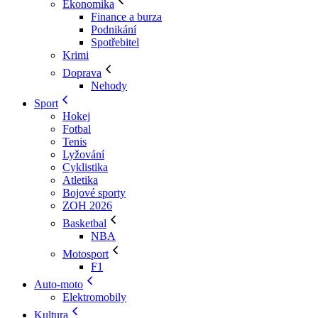
Ekonomika
Finance a burza
Podnikání
Spotřebitel
Krimi
Doprava
Nehody
Sport
Hokej
Fotbal
Tenis
Lyžování
Cyklistika
Atletika
Bojové sporty
ZOH 2026
Basketbal
NBA
Motosport
F1
Auto-moto
Elektromobily
Kultura