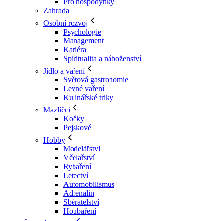
Pro hospodyňky
Zahrada
Osobní rozvoj
Psychologie
Management
Kariéra
Spiritualita a náboženství
Jídlo a vaření
Světová gastronomie
Levné vaření
Kulinářské triky
Mazlíčci
Kočky
Pejskové
Hobby
Modelářství
Včelařství
Rybaření
Letectví
Automobilismus
Adrenalin
Sběratelství
Houbaření