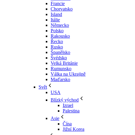
Francie
Chorvatsko
Island
Itálie
Německo
Polsko
Rakousko
Řecko
Rusko
Španělsko
Švédsko
Velká Británie
Rumunsko
Válka na Ukrajině
Maďarsko
Svět
USA
Blízký východ
Izrael
Palestina
Asie
Čína
Jižní Korea