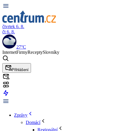
čtvrtek 6. 8.
čt 6. 8.
27°C
Internet
Firmy
Recepty
Slovníky
Přihlášení
Zprávy
Domácí
Regionální