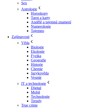
Sex
Astrologie
Horoskopy
Tarot a karty
Andělé a tajemná znamení
Numerologie
Tajemno
Zajímavosti
Věda
Biologie
Ekologie
Fyzika
Geografie
Historie
Chemie
Jazykověda
Vesmír
IT a technologie
Digital
Mobil
Technologie
Trendy
True crime