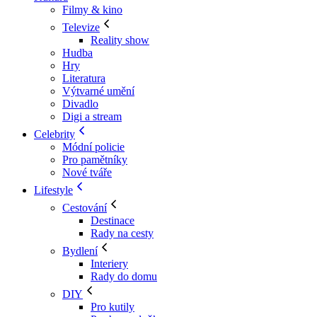
Filmy & kino
Televize
Reality show
Hudba
Hry
Literatura
Výtvarné umění
Divadlo
Digi a stream
Celebrity
Módní policie
Pro pamětníky
Nové tváře
Lifestyle
Cestování
Destinace
Rady na cesty
Bydlení
Interiery
Rady do domu
DIY
Pro kutily