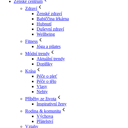
Ženské centrum
Zdraví
Ženské zdraví
Babiččina lékárna
Hubnutí
Duševní zdraví
Wellbeing
Fitness
Jóga a pilates
Módní trendy
Aktuální trendy
Doplňky
Krása
Péče o pleť
Péče o tělo
Vlasy
Nehty
Příběhy ze života
Inspirativní ženy
Rodina & komunita
Výchova
Přátelství
Vztahy