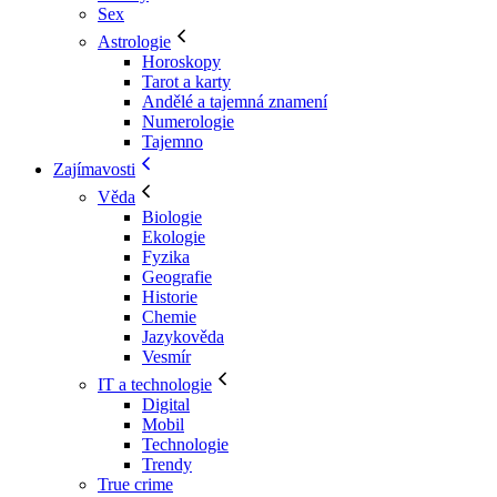
Sex
Astrologie
Horoskopy
Tarot a karty
Andělé a tajemná znamení
Numerologie
Tajemno
Zajímavosti
Věda
Biologie
Ekologie
Fyzika
Geografie
Historie
Chemie
Jazykověda
Vesmír
IT a technologie
Digital
Mobil
Technologie
Trendy
True crime