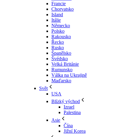
Francie
Chorvatsko
Island
Itálie
Německo
Polsko
Rakousko
Řecko
Rusko
Španělsko
Švédsko
Velká Británie
Rumunsko
Válka na Ukrajině
Maďarsko
Svět
USA
Blízký východ
Izrael
Palestina
Asie
Čína
Jižní Korea