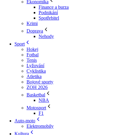
Ekonomika
Finance a burza
Podnikání
Spotřebitel
Krimi
Doprava
Nehody
Sport
Hokej
Fotbal
Tenis
Lyžování
Cyklistika
Atletika
Bojové sporty
ZOH 2026
Basketbal
NBA
Motosport
F1
Auto-moto
Elektromobily
Kultura