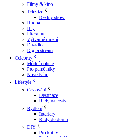
Filmy & kino
Televize
Reality show
Hudba
Hry
Literatura
Výtvarné umění
Divadlo
Digi a stream
Celebrity
Módní policie
Pro pamětníky
Nové tváře
Lifestyle
Cestování
Destinace
Rady na cesty
Bydlení
Interiery
Rady do domu
DIY
Pro kutily