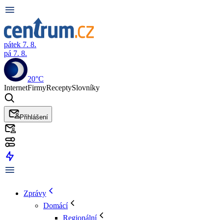
pátek 7. 8.
pá 7. 8.
20°C
Internet
Firmy
Recepty
Slovníky
Přihlášení
Zprávy
Domácí
Regionální