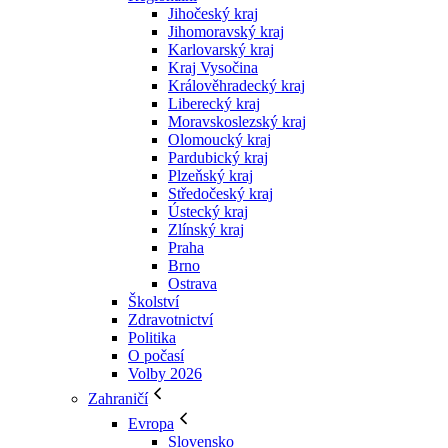
Jihočeský kraj
Jihomoravský kraj
Karlovarský kraj
Kraj Vysočina
Králověhradecký kraj
Liberecký kraj
Moravskoslezský kraj
Olomoucký kraj
Pardubický kraj
Plzeňský kraj
Středočeský kraj
Ústecký kraj
Zlínský kraj
Praha
Brno
Ostrava
Školství
Zdravotnictví
Politika
O počasí
Volby 2026
Zahraničí
Evropa
Slovensko