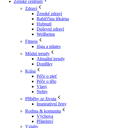
Ženské centrum
Zdraví
Ženské zdraví
Babiččina lékárna
Hubnutí
Duševní zdraví
Wellbeing
Fitness
Jóga a pilates
Módní trendy
Aktuální trendy
Doplňky
Krása
Péče o pleť
Péče o tělo
Vlasy
Nehty
Příběhy ze života
Inspirativní ženy
Rodina & komunita
Výchova
Přátelství
Vztahy