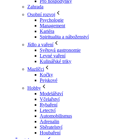
Pro hospodyňky
Zahrada
Osobní rozvoj
Psychologie
Management
Kariéra
Spiritualita a náboženství
Jídlo a vaření
Světová gastronomie
Levné vaření
Kulinářské triky
Mazlíčci
Kočky
Pejskové
Hobby
Modelářství
Včelařství
Rybaření
Letectví
Automobilismus
Adrenalin
Sběratelství
Houbaření