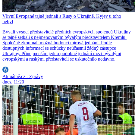
Vlivní Evropané tajně jednali s Rusy o Ukrajině. Kyjev u toho
nebyl
Bývalí vysocí představitelé předních evropských spojenců Ukrajiny
se tajně setkali s nejmenovaným bývalým představitelem Kremlu.
Společně zkoumali možná budoucí mírová jednání. Podle
dostupných informací se schůzky neúčastnil žádný zástupce
Ukrajiny. Přinejmenším jedno podobné jednání mezi bývalými
evropskými a ruskými představiteli se uskutečnilo nedávno.
Aktuálně.cz - Zprávy
dnes, 11:20