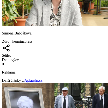
Simona Babčáková
Zdroj
:
herminapress
Sdílet
Denní
výzva
0
Reklama
Další články z
Aplausin.cz