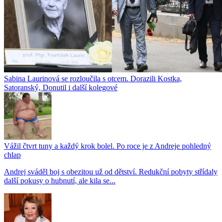
Sabina Laurinová se rozloučila s otcem. Dorazili Kostka,
Satoranský, Donutil i další kolegové
Vážil čtvrt tuny a každý krok bolel. Po roce je z Andreje pohledný
chlap
Andrej sváděl boj s obezitou už od dětství. Redukční pobyty střídaly
další pokusy o hubnutí, ale kila se...