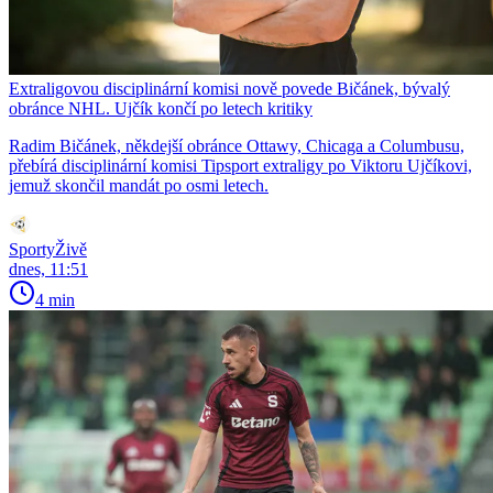
Extraligovou disciplinární komisi nově povede Bičánek, bývalý
obránce NHL. Ujčík končí po letech kritiky
Radim Bičánek, někdejší obránce Ottawy, Chicaga a Columbusu,
přebírá disciplinární komisi Tipsport extraligy po Viktoru Ujčíkovi,
jemuž skončil mandát po osmi letech.
SportyŽivě
dnes, 11:51
4 min