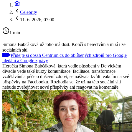
Celebrity
11. 6. 2026, 07:00
1 min
Simona Babčáková už toho má dost. Končí s herectvím a mizí i ze
sociálních sítí
Přidejte si obsah Centrum.cz do oblíbených zdrojů pro Google
hledání a Google zprávy
Herečka Simona Babčáková, která vedle působení v Dejvickém
divadle vede také kurzy komunikace, facilitace, transformace
vzdělávání a péče o duševní zdraví, se naštvala kvůli reakcím na své
příspěvky na Facebooku. Rozhodla se, že už na této sociální síti
nebude zveřejňovat nové příspěvky ani reagovat na komentáře.