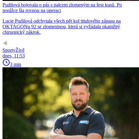
Pudilová bojovala o pás s palcem zlomeným na šest kusů. Po
porážce šla rovnou na operaci
Lucie Pudilová odchytala všech pět kol titulového zápasu na
OKTAGONu 92 se zlomeninou, která si vyžádala okamžitý
chirurgický zákrok.
SportyŽivě
dnes, 11:53
3 min