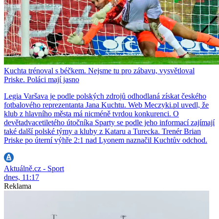
Kuchta trénoval s béčkem. Nejsme tu pro zábavu, vysvětloval
Priske. Poláci mají jasno
Legia Varšava je podle polských zdrojů odhodlaná získat českého
fotbalového reprezentanta Jana Kuchtu. Web Meczyki.pl uvedl, že
klub z hlavního města má nicméně tvrdou konkurenci. O
devětadvacetiletého útočníka Sparty se podle jeho informací zajímají
také další polské týmy a kluby z Kataru a Turecka. Trenér Brian
Priske po úterní výhře 2:1 nad Lyonem naznačil Kuchtův odchod.
Aktuálně.cz - Sport
dnes, 11:17
Reklama