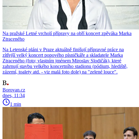
Na pražské Letné vrcholí přípravy na obří koncert zpěváka Marka
Ztraceného
Na Letenské pláni v Praze aktuálně finišují přípravné práce na
zítřejší velký koncert popového písničkáře a skladatele Marka
Ztraceného (foto; vlastním jménem Miroslav Slodičák), které
zahrnují stavbu velkého koncertního stadionu (pódium, hlediště,
zázemí, toalety atd. - viz malá foto dole) na "zelené louce".
Borovan.cz
dnes, 11:34
1 min