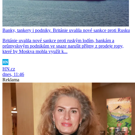
Banky, tankery i podniky. Británie uvalila nové sankce proti Rusku
Británie uvalila nové sankce proti ruským lodím, bankám a
průmyslovým podnikům ve snaze narušit příjmy z prodeje ropy,
které by Moskva mohla využít k...
HN.cz
dnes, 11:46
Reklama