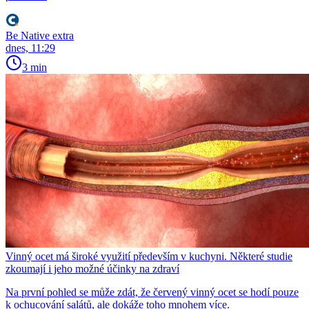
Be Native extra
dnes, 11:29
3 min
Vinný ocet má široké využití především v kuchyni. Některé studie
zkoumají i jeho možné účinky na zdraví
Na první pohled se může zdát, že červený vinný ocet se hodí pouze
k ochucování salátů, ale dokáže toho mnohem více.