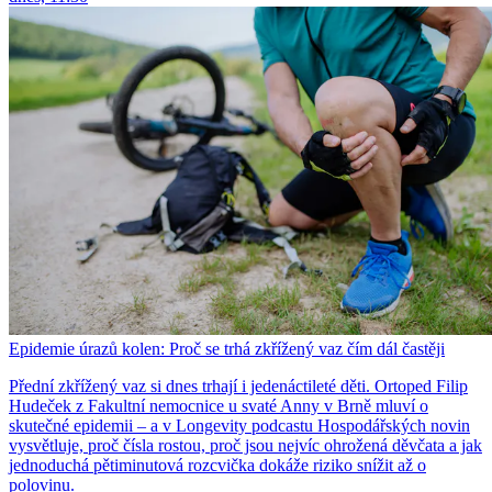
Epidemie úrazů kolen: Proč se trhá zkřížený vaz čím dál častěji
Přední zkřížený vaz si dnes trhají i jedenáctileté děti. Ortoped Filip
Hudeček z Fakultní nemocnice u svaté Anny v Brně mluví o
skutečné epidemii – a v Longevity podcastu Hospodářských novin
vysvětluje, proč čísla rostou, proč jsou nejvíc ohrožená děvčata a jak
jednoduchá pětiminutová rozcvička dokáže riziko snížit až o
polovinu.