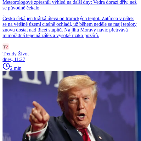
Meteorologové zpřesnili výhled na další dny: Vedra dorazí dřív, než
se původně čekalo
Česko čeká jen krátká úleva od tropických teplot. Zatímco v pátek
se na většině území citelně ochladí, už během neděle se mají teploty
znovu dostat nad třicet stupňů. Na jihu Moravy navíc přetrvává
mimořádná tepelná zátěž a vysoké riziko požárů.
Trendy Život
dnes, 11:27
2 min