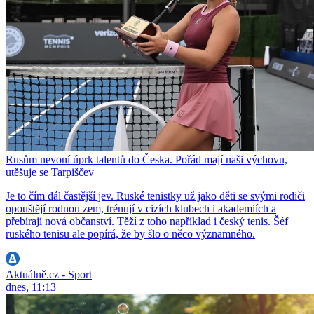
Rusům nevoní úprk talentů do Česka. Pořád mají naši výchovu,
utěšuje se Tarpiščev
Je to čím dál častější jev. Ruské tenistky už jako děti se svými rodiči
opouštějí rodnou zem, trénují v cizích klubech i akademiích a
přebírají nová občanství. Těží z toho například i český tenis. Šéf
ruského tenisu ale popírá, že by šlo o něco významného.
Aktuálně.cz - Sport
dnes, 11:13