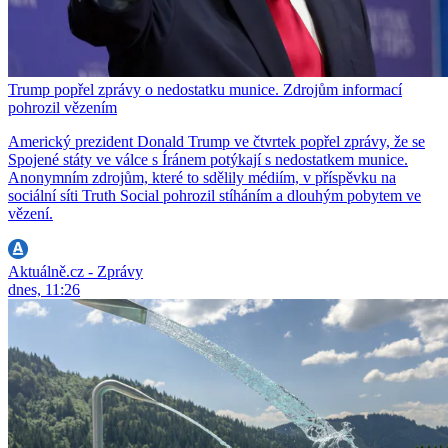
Trump popřel zprávy o nedostatku munice. Zdrojům informací
pohrozil vězením
Americký prezident Donald Trump ve čtvrtek popřel zprávy, že se
Spojené státy ve válce s Íránem potýkají s nedostatkem munice.
Anonymním zdrojům, které to sdělily médiím, v příspěvku na
sociální síti Truth Social pohrozil stíháním a dlouhým pobytem ve
vězení.
Aktuálně.cz - Zprávy
dnes, 11:26