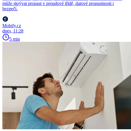
může skrývat propast v proudové třídě, datové propustnosti i
bezpečí.
Mobify.cz
dnes, 11:28
5 min