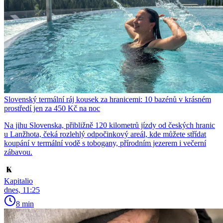
Slovenský termální ráj kousek za hranicemi: 10 bazénů v krásném
prostředí jen za 450 Kč na noc
Na jihu Slovenska, přibližně 120 kilometrů jízdy od českých hranic
u Lanžhota, čeká rozlehlý odpočinkový areál, kde můžete střídat
koupání v termální vodě s tobogany, přírodním jezerem i večerní
zábavou.
Kapitalio
dnes, 11:25
8 min