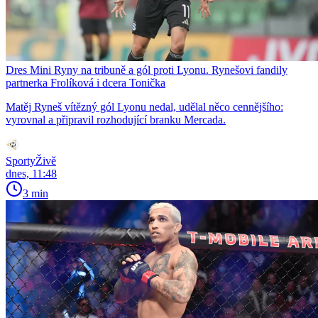
Dres Mini Ryny na tribuně a gól proti Lyonu. Rynešovi fandily
partnerka Frolíková i dcera Tonička
Matěj Ryneš vítězný gól Lyonu nedal, udělal něco cennějšího:
vyrovnal a připravil rozhodující branku Mercada.
SportyŽivě
dnes, 11:48
3 min