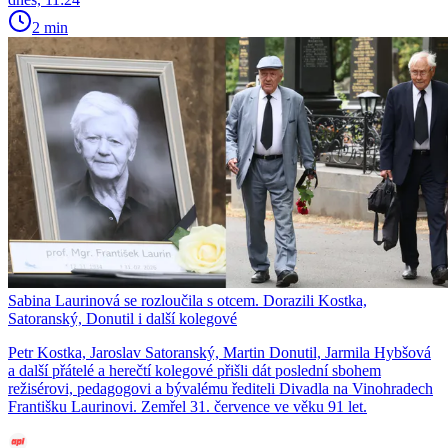
2 min
Sabina Laurinová se rozloučila s otcem. Dorazili Kostka,
Satoranský, Donutil i další kolegové
Petr Kostka, Jaroslav Satoranský, Martin Donutil, Jarmila Hybšová
a další přátelé a herečtí kolegové přišli dát poslední sbohem
režisérovi, pedagogovi a bývalému řediteli Divadla na Vinohradech
Františku Laurinovi. Zemřel 31. července ve věku 91 let.