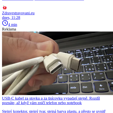
Zdravestravovani.eu
dnes, 11:28
4 min
Reklama
USB-C kabel za stovku a za tisícovku vypadají stejně. Rozdíl
poznáte, až když vám zničí telefon nebo notebook
Stejný konektor, stejný tvar, stejná barva plastu, a přesto se uvnitř