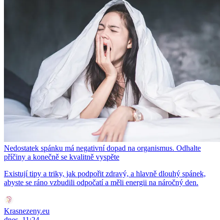
Nedostatek spánku má negativní dopad na organismus. Odhalte
příčiny a konečně se kvalitně vyspěte
Existují tipy a triky, jak podpořit zdravý, a hlavně dlouhý spánek,
abyste se ráno vzbudili odpočatí a měli energii na náročný den.
Krasnezeny.eu
dnes, 11:24