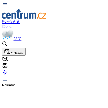
čtvrtek 6. 8.
čt 6. 8.
28°C
Přihlášení
Reklama