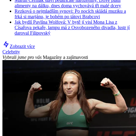
Martin Čermák slaví pětatřicáté narozeniny. Dříve platil
alimenty na dálku, dnes doma vychovává tři malé dcery
Rezková o nejmladším synovi: Po nocích skládá muziku a
frká si marjánu, je bohém po tátovi Brabcovi
Jak bydlí Pavlína Wolfová: V bytě jí visí Mona Lisa z
Císařova pekaře, lampu má z Osvobozeného divadla, lustr jí
daroval Filipovský
Zobrazit více
Celebrity
Vybrali jsme pro vás
Magazíny a zajímavosti