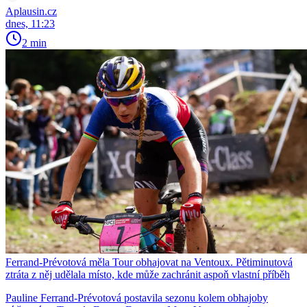
Aplausin.cz
dnes, 11:23
2 min
Ferrand-Prévotová měla Tour obhajovat na Ventoux. Pětiminutová
ztráta z něj udělala místo, kde může zachránit aspoň vlastní příběh
Pauline Ferrand-Prévotová postavila sezonu kolem obhajoby