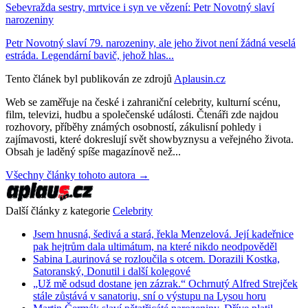
Sebevražda sestry, mrtvice i syn ve vězení: Petr Novotný slaví
narozeniny
Petr Novotný slaví 79. narozeniny, ale jeho život není žádná veselá
estráda. Legendární bavič, jehož hlas...
Tento článek byl publikován ze zdrojů
Aplausin.cz
Web se zaměřuje na české i zahraniční celebrity, kulturní scénu,
film, televizi, hudbu a společenské události. Čtenáři zde najdou
rozhovory, příběhy známých osobností, zákulisní pohledy i
zajímavosti, které dokreslují svět showbyznysu a veřejného života.
Obsah je laděný spíše magazínově než...
Všechny články tohoto autora →
Další články z kategorie
Celebrity
Jsem hnusná, šedivá a stará, řekla Menzelová. Její kadeřnice
pak hejtrům dala ultimátum, na které nikdo neodpověděl
Sabina Laurinová se rozloučila s otcem. Dorazili Kostka,
Satoranský, Donutil i další kolegové
„Už mě odsud dostane jen zázrak.“ Ochrnutý Alfred Strejček
stále zůstává v sanatoriu, sní o výstupu na Lysou horu