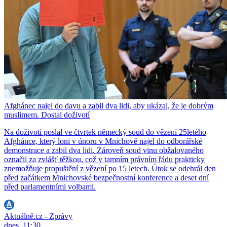
Afghánec najel do davu a zabil dva lidi, aby ukázal, že je dobrým
muslimem. Dostal doživotí
Na doživotí poslal ve čtvrtek německý soud do vězení 25letého
Afghánce, který loni v únoru v Mnichově najel do odborářské
demonstrace a zabil dva lidi. Zároveň soud vinu obžalovaného
označil za zvlášť těžkou, což v tamním právním řádu prakticky
znemožňuje propuštění z vězení po 15 letech. Útok se odehrál den
před začátkem Mnichovské bezpečnostní konference a deset dní
před parlamentními volbami.
Aktuálně.cz - Zprávy
dnes, 11:30