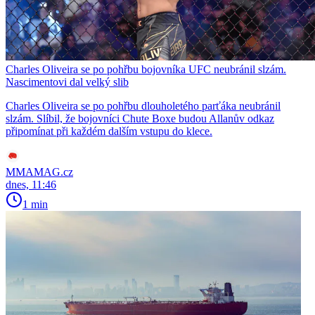
Charles Oliveira se po pohřbu bojovníka UFC neubránil slzám.
Nascimentovi dal velký slib
Charles Oliveira se po pohřbu dlouholetého parťáka neubránil
slzám. Slíbil, že bojovníci Chute Boxe budou Allanův odkaz
připomínat při každém dalším vstupu do klece.
MMAMAG.cz
dnes, 11:46
1 min