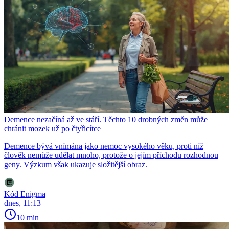
Demence nezačíná až ve stáří. Těchto 10 drobných změn může
chránit mozek už po čtyřicítce
Demence bývá vnímána jako nemoc vysokého věku, proti níž
člověk nemůže udělat mnoho, protože o jejím příchodu rozhodnou
geny. Výzkum však ukazuje složitější obraz.
Kód Enigma
dnes, 11:13
10 min