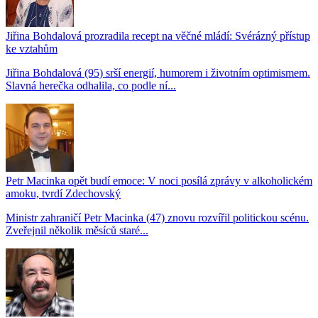
Jiřina Bohdalová prozradila recept na věčné mládí: Svérázný přístup
ke vztahům
Jiřina Bohdalová (95) srší energií, humorem i životním optimismem.
Slavná herečka odhalila, co podle ní...
Petr Macinka opět budí emoce: V noci posílá zprávy v alkoholickém
amoku, tvrdí Zdechovský
Ministr zahraničí Petr Macinka (47) znovu rozvířil politickou scénu.
Zveřejnil několik měsíců staré...