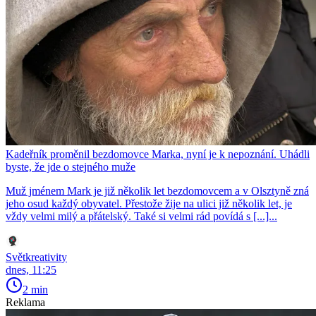
Kadeřník proměnil bezdomovce Marka, nyní je k nepoznání. Uhádli
byste, že jde o stejného muže
Muž jménem Mark je již několik let bezdomovcem a v Olsztyně zná
jeho osud každý obyvatel. Přestože žije na ulici již několik let, je
vždy velmi milý a přátelský. Také si velmi rád povídá s [...]...
Světkreativity
dnes, 11:25
2 min
Reklama