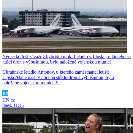
Německo řeší závažný hybridní útok. Letadlo v Lipsku, u kterého se
našel dron s výbušninou, bylo naložené vojenskou municí
Ukrajinské letadlo Antonov, u kterého zaměstnanci letiště
Lipsko/Halle našli v noci na středu dron s výbušninou, bylo
naložené vojenskou municí. S...
HN.cz
dnes, 11:15