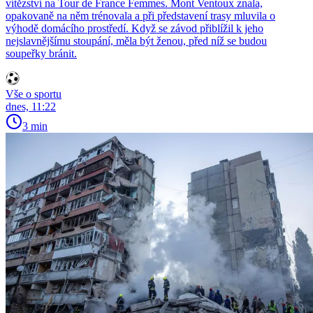
vítězství na Tour de France Femmes. Mont Ventoux znala,
opakovaně na něm trénovala a při představení trasy mluvila o
výhodě domácího prostředí. Když se závod přiblížil k jeho
nejslavnějšímu stoupání, měla být ženou, před níž se budou
soupeřky bránit.
Vše o sportu
dnes, 11:22
3 min