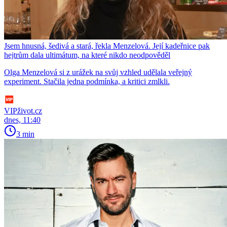
Jsem hnusná, šedivá a stará, řekla Menzelová. Její kadeřnice pak
hejtrům dala ultimátum, na které nikdo neodpověděl
Olga Menzelová si z urážek na svůj vzhled udělala veřejný
experiment. Stačila jedna podmínka, a kritici zmlkli.
VIPživot.cz
dnes, 11:40
3 min