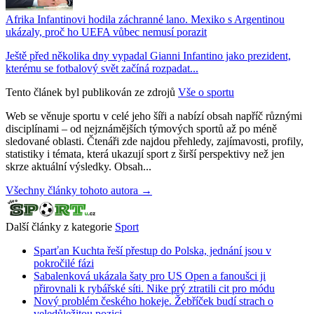
Afrika Infantinovi hodila záchranné lano. Mexiko s Argentinou
ukázaly, proč ho UEFA vůbec nemusí porazit
Ještě před několika dny vypadal Gianni Infantino jako prezident,
kterému se fotbalový svět začíná rozpadat...
Tento článek byl publikován ze zdrojů
Vše o sportu
Web se věnuje sportu v celé jeho šíři a nabízí obsah napříč různými
disciplínami – od nejznámějších týmových sportů až po méně
sledované oblasti. Čtenáři zde najdou přehledy, zajímavosti, profily,
statistiky i témata, která ukazují sport z širší perspektivy než jen
skrze aktuální výsledky. Obsah...
Všechny články tohoto autora →
Další články z kategorie
Sport
Sparťan Kuchta řeší přestup do Polska, jednání jsou v
pokročilé fázi
Sabalenková ukázala šaty pro US Open a fanoušci ji
přirovnali k rybářské síti. Nike prý ztratili cit pro módu
Nový problém českého hokeje. Žebříček budí strach o
veledůležitou pozici