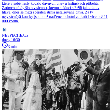
které v sobě nesly kouzlo dávných bitev a hrdinských příběhů.
Zatímco tehdy šlo o vzácnost, kterou si kluci střežili jako oko v
hlavě, dnes se mezi sběrateli strhla nefalšovaná bitva. Za ty
nejvzácnější kousky jsou totiž nadšenci ochotni zaplatit i více než 11
000 korun.
NESPECHEJ.cz
dnes, 16:30
3 min