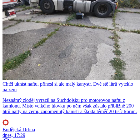
Chtěl ukrást naftu, přinesl si ale malý kanystr. Dvě stě litrů vyteklo
na zem
Neznámý zloděj vyrazil na Suchdolsku pro motorovou naftu z
kamionu. Místo velkého úlovku po něm však zůstalo přibližně 200
litrů nafty na zemi, zapomenutý kanistr a škoda téměř 20 tisíc korun.
Budějcká Drbna
dnes, 17:29