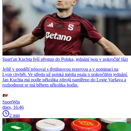
Sparťan Kuchta řeší přestup do Polska, jednání jsou v pokročilé fázi
Ještě v pondělí trénoval s třetiligovou rezervou a v nominaci na
Lyon chyběl. Ve středu už polská média psala o pokročilém jednání.
Jan Kuchta má podle několika zdrojů namířeno do Legie Varšava a
rozhodnout se má během několika hodin.
SportWin
dnes, 16:46
2 min