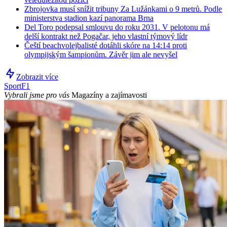
Zbrojovka musí snížit tribuny Za Lužánkami o 9 metrů. Podle
ministerstva stadion kazí panorama Brna
Del Toro podepsal smlouvu do roku 2031. V pelotonu má
delší kontrakt než Pogačar, jeho vlastní týmový lídr
Čeští beachvolejbalisté dotáhli skóre na 14:14 proti
olympijským šampionům. Závěr jim ale nevyšel
Zobrazit více
Sport
F1
Vybrali jsme pro vás
Magazíny a zajímavosti