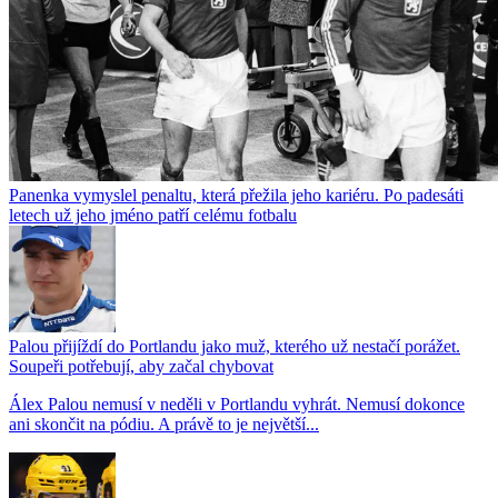
Panenka vymyslel penaltu, která přežila jeho kariéru. Po padesáti
letech už jeho jméno patří celému fotbalu
Palou přijíždí do Portlandu jako muž, kterého už nestačí porážet.
Soupeři potřebují, aby začal chybovat
Álex Palou nemusí v neděli v Portlandu vyhrát. Nemusí dokonce
ani skončit na pódiu. A právě to je největší...