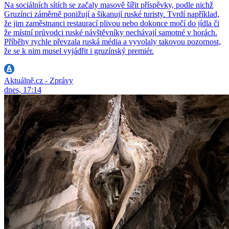
Na sociálních sítích se začaly masově šířit příspěvky, podle nichž
Gruzínci záměrně ponižují a šikanují ruské turisty. Tvrdí například,
že jim zaměstnanci restaurací plivou nebo dokonce močí do jídla či
že místní průvodci ruské návštěvníky nechávají samotné v horách.
Příběhy rychle převzala ruská média a vyvolaly takovou pozornost,
že se k nim musel vyjádřit i gruzínský premiér.
Aktuálně.cz - Zprávy
dnes, 17:14