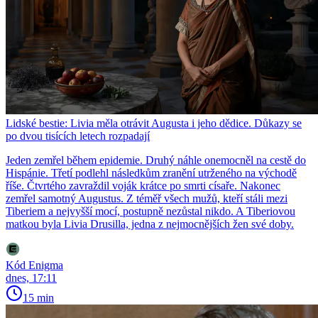
Lidské bestie: Livia měla otrávit Augusta i jeho dědice. Důkazy se
po dvou tisících letech rozpadají
Jeden zemřel během epidemie. Druhý náhle onemocněl na cestě do
Hispánie. Třetí podlehl následkům zranění utrženého na východě
říše. Čtvrtého zavraždil voják krátce po smrti císaře. Nakonec
zemřel samotný Augustus. Z téměř všech mužů, kteří stáli mezi
Tiberiem a nejvyšší mocí, postupně nezůstal nikdo. A Tiberiovou
matkou byla Livia Drusilla, jedna z nejmocnějších žen své doby.
Kód Enigma
dnes, 17:11
15 min