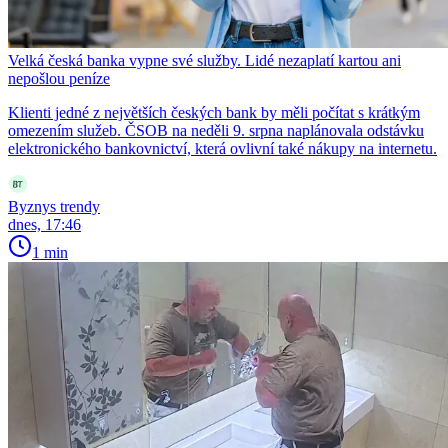
Velká česká banka vypne své služby. Lidé nezaplatí kartou ani
nepošlou peníze
Klienti jedné z největších českých bank by měli počítat s krátkým
omezením služeb. ČSOB na neděli 9. srpna naplánovala odstávku
elektronického bankovnictví, která ovlivní také nákupy na internetu.
Byznys trendy
dnes, 17:46
1 min