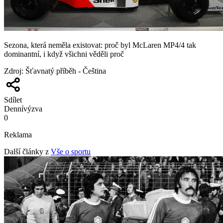
Sezona, která neměla existovat: proč byl McLaren MP4/4 tak
dominantní, i když všichni věděli proč
Zdroj
:
Šťavnatý příběh - Čeština
Sdílet
Denní
výzva
0
Reklama
Další články z
Vše o sportu