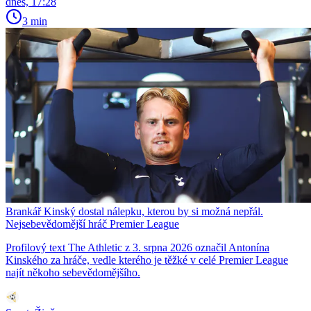
dnes, 17:28
3 min
Brankář Kinský dostal nálepku, kterou by si možná nepřál.
Nejsebevědomější hráč Premier League
Profilový text The Athletic z 3. srpna 2026 označil Antonína
Kinského za hráče, vedle kterého je těžké v celé Premier League
najít někoho sebevědomějšího.