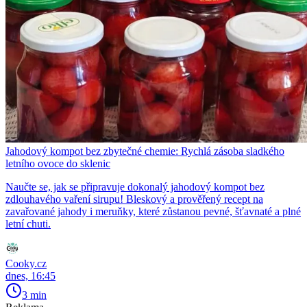
Jahodový kompot bez zbytečné chemie: Rychlá zásoba sladkého
letního ovoce do sklenic
Naučte se, jak se připravuje dokonalý jahodový kompot bez
zdlouhavého vaření sirupu! Bleskový a prověřený recept na
zavařované jahody i meruňky, které zůstanou pevné, šťavnaté a plné
letní chuti.
Cooky.cz
dnes, 16:45
3 min