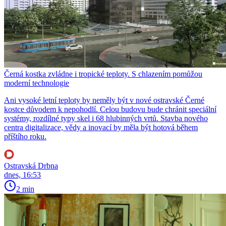
Černá kostka zvládne i tropické teploty. S chlazením pomůžou
moderní technologie
Ani vysoké letní teploty by neměly být v nové ostravské Černé
kostce důvodem k nepohodlí. Celou budovu bude chránit speciální
systémy, rozdílné typy skel i 68 hlubinných vrtů. Stavba nového
centra digitalizace, vědy a inovací by měla být hotová během
příštího roku.
Ostravská Drbna
dnes, 16:53
2 min