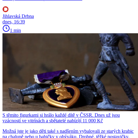
Jihlavská Drbna
dnes, 16:39
1 min
S těmito figurkami si hrálo každé dítě v ČSSR. Dnes už jsou
vzácností ve vitrínách a sbětatelé nabízíjí 11 000 Kč
Možná jste je jako děti také s nadšením vybalovali ze starých krabic
na chalupě nebo u babičky v obýváku. Drobné, těžké postavičky,