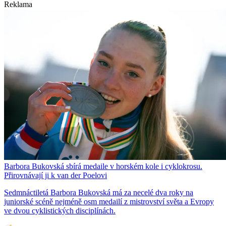
Reklama
Barbora Bukovská sbírá medaile v horském kole i cyklokrosu.
Přirovnávají ji k van der Poelovi
Sedmnáctiletá Barbora Bukovská má za necelé dva roky na
juniorské scéně nejméně osm medailí z mistrovství světa a Evropy
ve dvou cyklistických disciplínách.