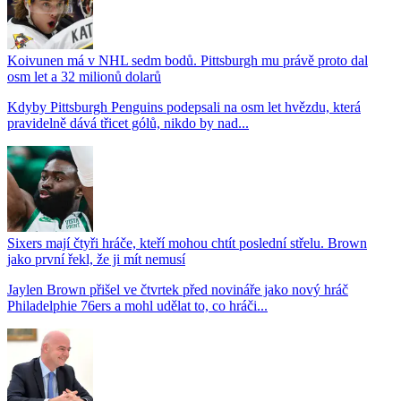
Koivunen má v NHL sedm bodů. Pittsburgh mu právě proto dal
osm let a 32 milionů dolarů
Kdyby Pittsburgh Penguins podepsali na osm let hvězdu, která
pravidelně dává třicet gólů, nikdo by nad...
Sixers mají čtyři hráče, kteří mohou chtít poslední střelu. Brown
jako první řekl, že ji mít nemusí
Jaylen Brown přišel ve čtvrtek před novináře jako nový hráč
Philadelphie 76ers a mohl udělat to, co hráči...