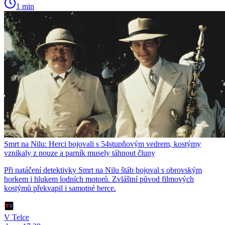
1 min
Smrt na Nilu: Herci bojovali s 54stupňovým vedrem, kostýmy
vznikaly z nouze a parník musely táhnout čluny
Při natáčení detektivky Smrt na Nilu štáb bojoval s obrovským
horkem i hlukem lodních motorů. Zvláštní původ filmových
kostýmů překvapil i samotné herce.
V Telce