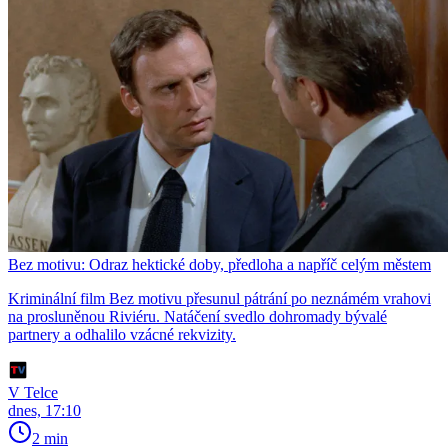
Bez motivu: Odraz hektické doby, předloha a napříč celým městem
Kriminální film Bez motivu přesunul pátrání po neznámém vrahovi
na prosluněnou Riviéru. Natáčení svedlo dohromady bývalé
partnery a odhalilo vzácné rekvizity.
V Telce
dnes, 17:10
2 min