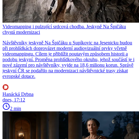
Videomapping i pulzující srdcová chodba. Jeskyně Na Špičáku
chystá modernizaci
Návštěvníky jeskyně Na Špičáku u Supíkovic na Jesenicku budou
při prohlídkách doprovázet moderní audiovizuální prvky včetně
videomappingu. Cílem je přiblížit poutavým způsobem historii a
podobu jeskyní. Proměna prohlídkového okruhu, jehož součástí je i
nové zázemí pro návštěvníky, vyjde na 18,6 milionu korun. Správě
jeskyní ČR se podařilo na modernizaci návštěvnické trasy získat
evropské dotace.
Hanácká Drbna
dnes, 17:12
2 min