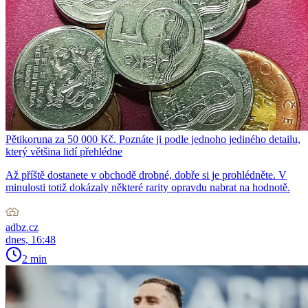
Pětikoruna za 50 000 Kč. Poznáte ji podle jednoho jediného detailu,
který většina lidí přehlédne
Až příště dostanete v obchodě drobné, dobře si je prohlédněte. V
minulosti totiž dokázaly některé rarity opravdu nabrat na hodnotě.
adbz.cz
dnes, 16:48
2 min