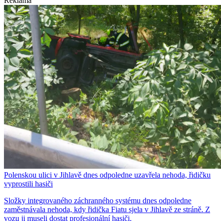
Reklama
Polenskou ulici v Jihlavě dnes odpoledne uzavřela nehoda, řidičku
vyprostili hasiči
Složky integrovaného záchranného systému dnes odpoledne
zaměstnávala nehoda, kdy řidička Fiatu sjela v Jihlavě ze stráně. Z
vozu ji museli dostat profesionální hasiči.