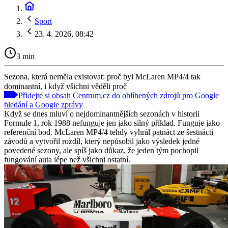
Sport
23. 4. 2026, 08:42
3 min
Sezona, která neměla existovat: proč byl McLaren MP4/4 tak
dominantní, i když všichni věděli proč
Přidejte si obsah Centrum.cz do oblíbených zdrojů pro Google
hledání a Google zprávy
Když se dnes mluví o nejdominantnějších sezonách v historii
Formule 1, rok 1988 nefunguje jen jako silný příklad. Funguje jako
referenční bod. McLaren MP4/4 tehdy vyhrál patnáct ze šestnácti
závodů a vytvořil rozdíl, který nepůsobil jako výsledek jedné
povedené sezony, ale spíš jako důkaz, že jeden tým pochopil
fungování auta lépe než všichni ostatní.