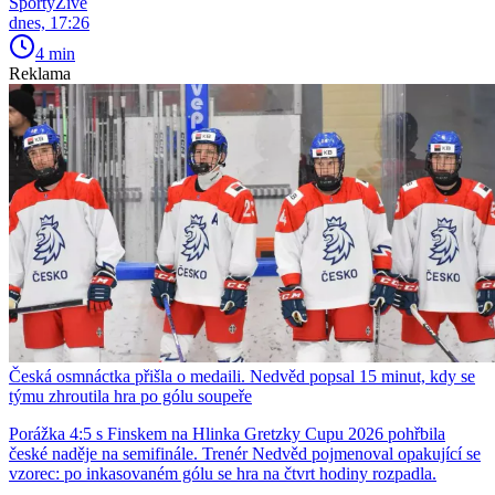
SportyŽivě
dnes, 17:26
4 min
Reklama
Česká osmnáctka přišla o medaili. Nedvěd popsal 15 minut, kdy se
týmu zhroutila hra po gólu soupeře
Porážka 4:5 s Finskem na Hlinka Gretzky Cupu 2026 pohřbila
české naděje na semifinále. Trenér Nedvěd pojmenoval opakující se
vzorec: po inkasovaném gólu se hra na čtvrt hodiny rozpadla.