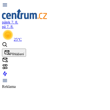
pátek 7. 8.
pá 7. 8.
25°C
Přihlášení
Reklama