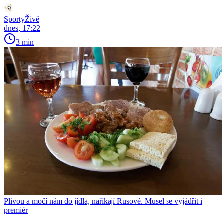
SportyŽivě
dnes, 17:22
3 min
Plivou a močí nám do jídla, naříkají Rusové. Musel se vyjádřit i
premiér