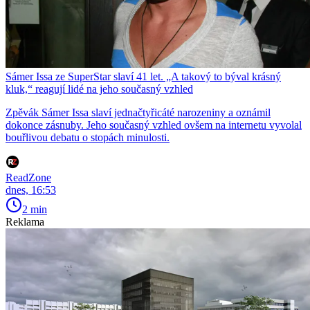
Sámer Issa ze SuperStar slaví 41 let. „A takový to býval krásný
kluk,“ reagují lidé na jeho současný vzhled
Zpěvák Sámer Issa slaví jednačtyřicáté narozeniny a oznámil
dokonce zásnuby. Jeho současný vzhled ovšem na internetu vyvolal
bouřlivou debatu o stopách minulosti.
ReadZone
dnes, 16:53
2 min
Reklama