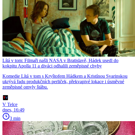
Lítá v tom: Filmaři našli NASA v Bratislavě, Hádek usedl do
kokpitu Apolla 11 a diváci odhalili zeměpisné chyby
Komedie Lítá v tom s Kryštofem Hádkem a Kristínou Svarinskou
ukrývá řadu produkčních perliček, překvapivé lokace i úsměvné
zeměpisné omyly štábu.
V Telce
dnes, 16:49
3 min