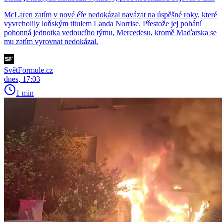
McLaren zatím v nové éře nedokázal navázat na úspěšné roky, které
vyvrcholily loňským titulem Landa Norrise. Přestože jej pohání
pohonná jednotka vedoucího týmu, Mercedesu, kromě Maďarska se
mu zatím vyrovnat nedokázal.
SvětFormule.cz
dnes, 17:03
1 min