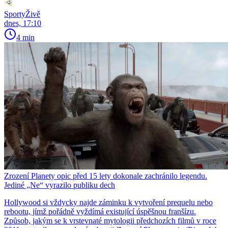
SportyŽivě
dnes, 17:10
4 min
Zrození Planety opic před 15 lety dokonale zachránilo legendu.
Jediné „Ne“ vyrazilo publiku dech
Hollywood si vždycky najde záminku k vytvoření prequelu nebo
rebootu, jímž pořádně vyždímá existující úspěšnou franšízu.
Způsob, jakým se k vrstevnaté mytologii předchozích filmů v roce