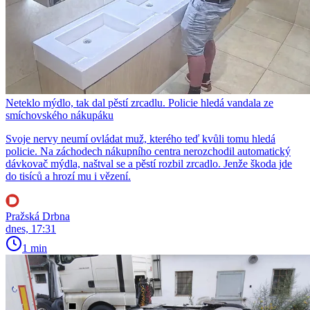
Neteklo mýdlo, tak dal pěstí zrcadlu. Policie hledá vandala ze
smíchovského nákupáku
Svoje nervy neumí ovládat muž, kterého teď kvůli tomu hledá
policie. Na záchodech nákupního centra nerozchodil automatický
dávkovač mýdla, naštval se a pěstí rozbil zrcadlo. Jenže škoda jde
do tisíců a hrozí mu i vězení.
Pražská Drbna
dnes, 17:31
1 min