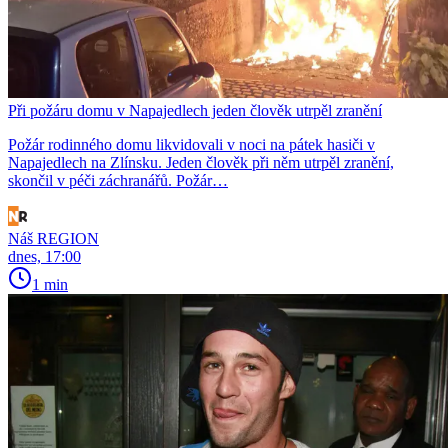
Při požáru domu v Napajedlech jeden člověk utrpěl zranění
Požár rodinného domu likvidovali v noci na pátek hasiči v
Napajedlech na Zlínsku. Jeden člověk při něm utrpěl zranění,
skončil v péči záchranářů. Požár…
Náš REGION
dnes, 17:00
1 min