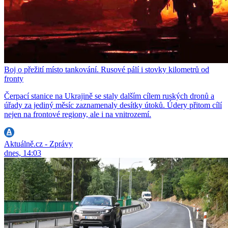
Boj o přežití místo tankování. Rusové pálí i stovky kilometrů od
fronty
Čerpací stanice na Ukrajině se staly dalším cílem ruských dronů a
úřady za jediný měsíc zaznamenaly desítky útoků. Údery přitom cílí
nejen na frontové regiony, ale i na vnitrozemí.
Aktuálně.cz - Zprávy
dnes, 14:03