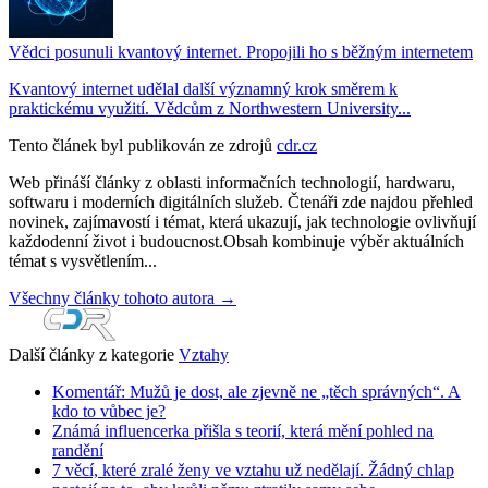
Vědci posunuli kvantový internet. Propojili ho s běžným internetem
Kvantový internet udělal další významný krok směrem k
praktickému využití. Vědcům z Northwestern University...
Tento článek byl publikován ze zdrojů
cdr.cz
Web přináší články z oblasti informačních technologií, hardwaru,
softwaru i moderních digitálních služeb. Čtenáři zde najdou přehled
novinek, zajímavostí i témat, která ukazují, jak technologie ovlivňují
každodenní život i budoucnost.Obsah kombinuje výběr aktuálních
témat s vysvětlením...
Všechny články tohoto autora →
Další články z kategorie
Vztahy
Komentář: Mužů je dost, ale zjevně ne „těch správných“. A
kdo to vůbec je?
Známá influencerka přišla s teorií, která mění pohled na
randění
7 věcí, které zralé ženy ve vztahu už nedělají. Žádný chlap