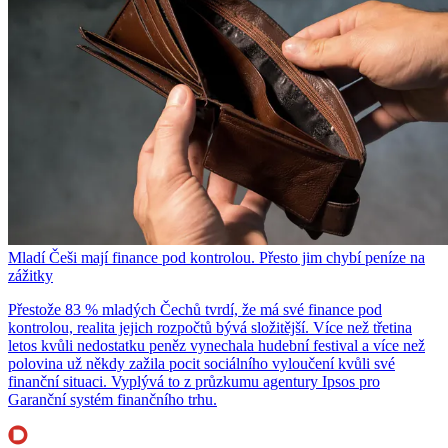
Mladí Češi mají finance pod kontrolou. Přesto jim chybí peníze na
zážitky
Přestože 83 % mladých Čechů tvrdí, že má své finance pod
kontrolou, realita jejich rozpočtů bývá složitější. Více než třetina
letos kvůli nedostatku peněz vynechala hudební festival a více než
polovina už někdy zažila pocit sociálního vyloučení kvůli své
finanční situaci. Vyplývá to z průzkumu agentury Ipsos pro
Garanční systém finančního trhu.