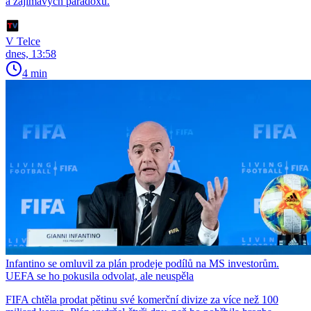
a zajímavých paradoxů.
V Telce
dnes, 13:58
4 min
Infantino se omluvil za plán prodeje podílů na MS investorům.
UEFA se ho pokusila odvolat, ale neuspěla
FIFA chtěla prodat pětinu své komerční divize za více než 100