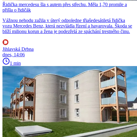
Řidička mercedesu šla s autem přes střechu. Měla 1,70 promile a
přišla o řidičák
Vážnou nehodu zažila v úterý odpoledne třiašedesátiletá řidička
vozu Mercedes Benz, která nezvládla řízení a havarovala. Škoda se
blíží milionu korun a žena je podezřelá ze spáchání trestného činu.
Jihlavská Drbna
dnes, 14:06
1 min