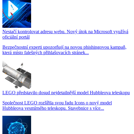
Nestačí kontrolovat adresu webu. Nový útok na Microsoft využívá
oficiální portál
Bezpečnostní experti upozorňují na novou phishingovou kampaň,
která místo falešných přihlašovacích stránek...
LEGO představilo dosud nejdetailnější model Hubbleova teleskopu
Společnost LEGO rozšířila svou řadu Icons o nový model
Hubbleova vesmírného teleskopu. Stavebnice s více...