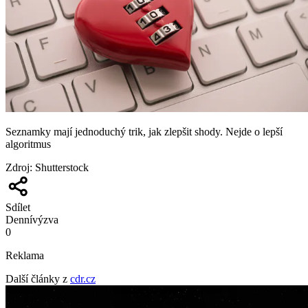
Seznamky mají jednoduchý trik, jak zlepšit shody. Nejde o lepší
algoritmus
Zdroj
:
Shutterstock
Sdílet
Denní
výzva
0
Reklama
Další články z
cdr.cz