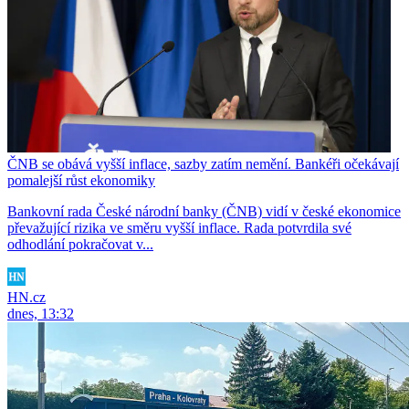
ČNB se obává vyšší inflace, sazby zatím nemění. Bankéři očekávají
pomalejší růst ekonomiky
Bankovní rada České národní banky (ČNB) vidí v české ekonomice
převažující rizika ve směru vyšší inflace. Rada potvrdila své
odhodlání pokračovat v...
HN.cz
dnes, 13:32