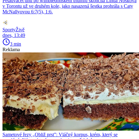
Pětadvacet dnů po wimbledonském triumfu skončila Linda Nosková
v Torontu už ve druhém kole, jako nasazená šestka prohrála s Caty
McNallyovou 6:7(5), 1:6.
SportyŽivě
dnes, 13:49
3 min
Reklama
Sametové řezy „Obliž prst”: Vláčný korpus, krém, který se