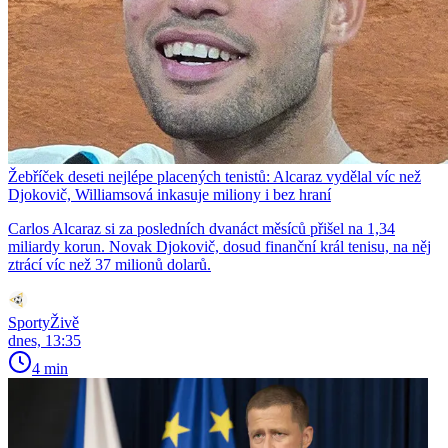
Žebříček deseti nejlépe placených tenistů: Alcaraz vydělal víc než
Djokovič, Williamsová inkasuje miliony i bez hraní
Carlos Alcaraz si za posledních dvanáct měsíců přišel na 1,34
miliardy korun. Novak Djokovič, dosud finanční král tenisu, na něj
ztrácí víc než 37 milionů dolarů.
SportyŽivě
dnes, 13:35
4 min