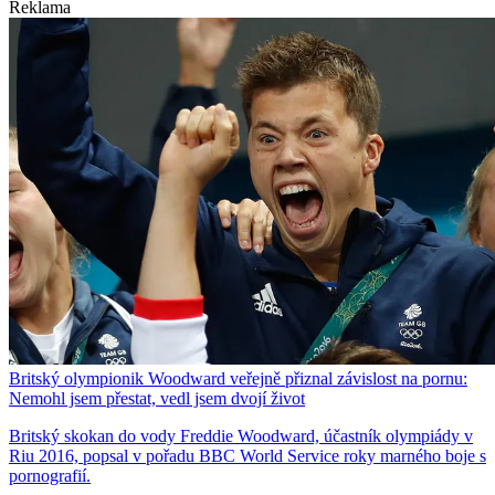
Reklama
Britský olympionik Woodward veřejně přiznal závislost na pornu:
Nemohl jsem přestat, vedl jsem dvojí život
Britský skokan do vody Freddie Woodward, účastník olympiády v
Riu 2016, popsal v pořadu BBC World Service roky marného boje s
pornografií.