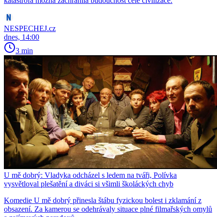
katastrofa možná zachránila budoucnost celé civilizace.
NESPECHEJ.cz
dnes, 14:00
3 min
U mě dobrý: Vladyka odcházel s ledem na tváři, Polívka
vysvětloval plešatění a diváci si všimli školáckých chyb
Komedie U mě dobrý přinesla štábu fyzickou bolest i zklamání z
obsazení. Za kamerou se odehrávaly situace plné filmařských omylů