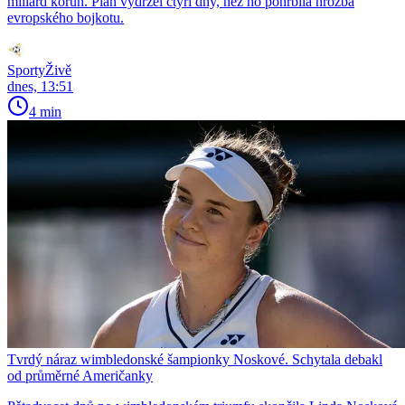
miliard korun. Plán vydržel čtyři dny, než ho pohřbila hrozba
evropského bojkotu.
SportyŽivě
dnes, 13:51
4 min
Tvrdý náraz wimbledonské šampionky Noskové. Schytala debakl
od průměrné Američanky