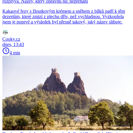
rozplývá. Název, který opravdu nic nepřehání
Kakaové řezy s žloutkovým krémem a sněhem z bílků patří k těm
dezertům, které zmizí z plechu dřív, než vychladnou. Vyzkoušela
jsem je poprvé a výsledek byl přesně takový, jaký název slibuje.
Cooky.cz
dnes, 13:43
4 min