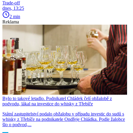
Trade-off
dnes, 13:25
2 min
Reklama
Bylo to takové letadlo. Podnikatel Chládek čelí obžalobě z
podvodu, lákal na investice do whisky z Třebíče
Státní zastupitelství podalo obžalobu v případu investic do sudů s
whisky z Třebíče na podnikatele Ondřeje Chládka. Podle žalobce
šlo o podvod,...