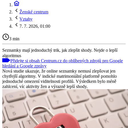
Ženské centrum
Vztahy
7. 7. 2026, 01:00
3 min
Seznamky mají jednoduchý trik, jak zlepšit shody. Nejde o lepší
algoritmus
Přidejte si obsah Centrum.cz do oblíbených zdrojů pro Google
hledání a Google zprávy
Nová studie ukazuje, že online seznamky nemusí zlepšovat jen
chytřejší algoritmy. V indické matrimoniální platformě pomohlo
jednoduché omezení viditelnosti profilů. Výsledkem bylo méně
zahlcení, víc aktivity žen a výrazně lepší shody.