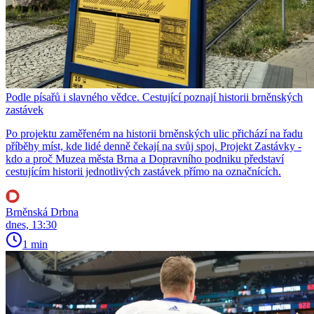
Podle písařů i slavného vědce. Cestující poznají historii brněnských
zastávek
Po projektu zaměřeném na historii brněnských ulic přichází na řadu
příběhy míst, kde lidé denně čekají na svůj spoj. Projekt Zastávky -
kdo a proč Muzea města Brna a Dopravního podniku představí
cestujícím historii jednotlivých zastávek přímo na označnících.
Brněnská Drbna
dnes, 13:30
1 min