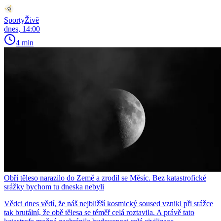
SportyŽivě
dnes, 14:00
4 min
Obří těleso narazilo do Země a zrodil se Měsíc. Bez katastrofické
srážky bychom tu dneska nebyli
Vědci dnes vědí, že náš nejbližší kosmický soused vznikl při srážce
tak brutální, že obě tělesa se téměř celá roztavila. A právě tato