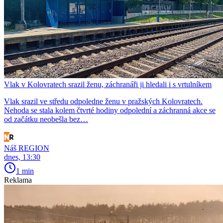
Vlak v Kolovratech srazil ženu, záchranáři ji hledali i s vrtulníkem
Vlak srazil ve středu odpoledne ženu v pražských Kolovratech.
Nehoda se stala kolem čtvrté hodiny odpolední a záchranná akce se
od začátku neobešla bez…
Náš REGION
dnes, 13:30
1 min
Reklama