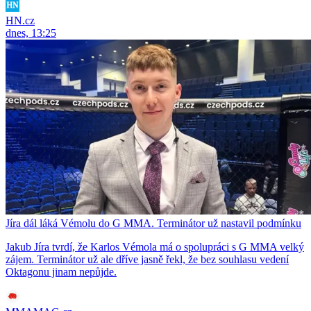
HN.cz
dnes, 13:25
Jíra dál láká Vémolu do G MMA. Terminátor už nastavil podmínku
Jakub Jíra tvrdí, že Karlos Vémola má o spolupráci s G MMA velký
zájem. Terminátor už ale dříve jasně řekl, že bez souhlasu vedení
Oktagonu jinam nepůjde.