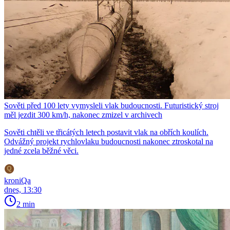
Sověti před 100 lety vymysleli vlak budoucnosti. Futuristický stroj
měl jezdit 300 km/h, nakonec zmizel v archivech
Sověti chtěli ve třicátých letech postavit vlak na obřích koulích.
Odvážný projekt rychlovlaku budoucnosti nakonec ztroskotal na
jedné zcela běžné věci.
kroniQa
dnes, 13:30
2 min