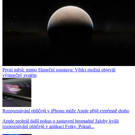
První měsíc mimo Sluneční soustavu: Vědci možná objevili
výjimečný systém
Rozpoznávání obličejů v iPhonu může Apple přijít extrémně draho
Apple prohrál další pokus o zastavení hromadné žaloby kvůli
rozpoznávání obličejů v aplikaci Fotky. Pokud...