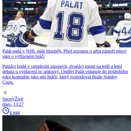
Palát padá v NHL stále hlouběji. Před sezonou o něm zámoří mluví
jako o vyřízeném hráči
Patnáct bodů v osmdesáti zápasech, dvanáct minut na ledě a letní
debata o vyplacení ze smlouvy. Ondřej Palát vstupuje do posledního
roku kontraktu jako stín hráče, který rozhodoval finále Stanley
Cupu.
SportyŽivě
dnes, 13:27
4 min