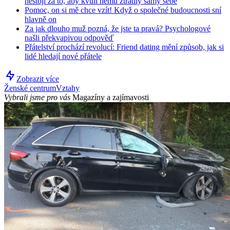
nestojí za to, aby kvůli němu ztratily samy sebe
Pomoc, on si mě chce vzít! Když o společné budoucnosti sní
hlavně on
Za jak dlouho muž pozná, že jste ta pravá? Psychologové
našli překvapivou odpověď
Přátelství prochází revolucí: Friend dating mění způsob, jak si
lidé hledají nové přátele
Zobrazit více
Ženské centrum
Vztahy
Vybrali jsme pro vás
Magazíny a zajímavosti