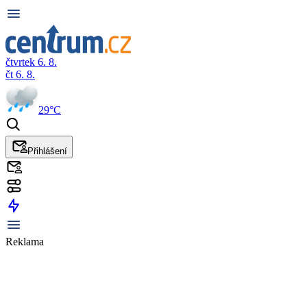
čtvrtek 6. 8.
čt 6. 8.
29°C
Přihlášení
Reklama