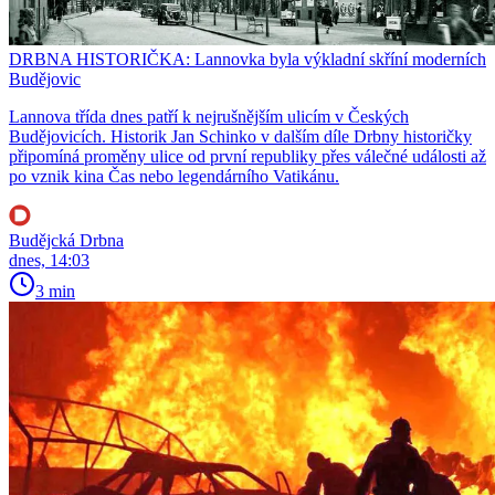
DRBNA HISTORIČKA: Lannovka byla výkladní skříní moderních
Budějovic
Lannova třída dnes patří k nejrušnějším ulicím v Českých
Budějovicích. Historik Jan Schinko v dalším díle Drbny historičky
připomíná proměny ulice od první republiky přes válečné události až
po vznik kina Čas nebo legendárního Vatikánu.
Budějcká Drbna
dnes, 14:03
3 min