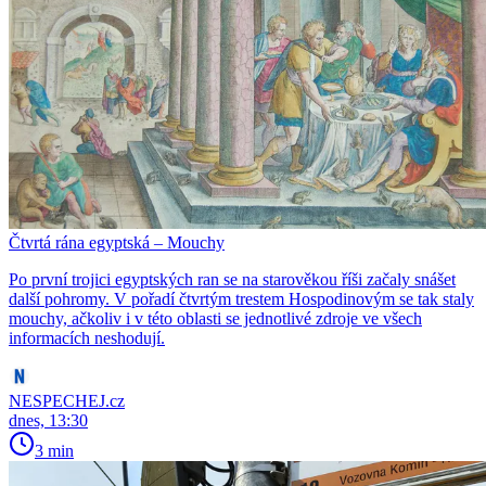
Čtvrtá rána egyptská – Mouchy
Po první trojici egyptských ran se na starověkou říši začaly snášet
další pohromy. V pořadí čtvrtým trestem Hospodinovým se tak staly
mouchy, ačkoliv i v této oblasti se jednotlivé zdroje ve všech
informacích neshodují.
NESPECHEJ.cz
dnes, 13:30
3 min