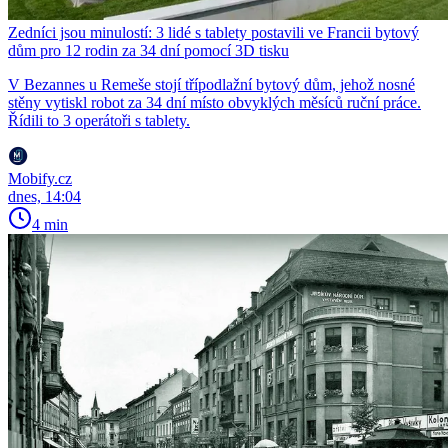
Zedníci jsou minulostí: 3 lidé s tablety postavili ve Francii bytový
dům pro 12 rodin za 34 dní pomocí 3D tisku
V Bezannes u Remeše stojí třípodlažní bytový dům, jehož nosné
stěny vytiskl robot za 34 dní místo obvyklých měsíců ruční práce.
Řídili to 3 operátoři s tablety.
Mobify.cz
dnes, 14:04
4 min