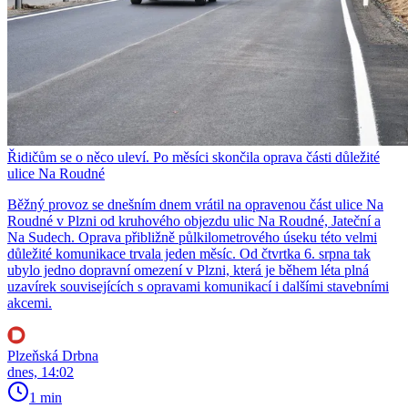
Řidičům se o něco uleví. Po měsíci skončila oprava části důležité
ulice Na Roudné
Běžný provoz se dnešním dnem vrátil na opravenou část ulice Na
Roudné v Plzni od kruhového objezdu ulic Na Roudné, Jateční a
Na Sudech. Oprava přibližně půlkilometrového úseku této velmi
důležité komunikace trvala jeden měsíc. Od čtvrtka 6. srpna tak
ubylo jedno dopravní omezení v Plzni, která je během léta plná
uzavírek souvisejících s opravami komunikací i dalšími stavebními
akcemi.
Plzeňská Drbna
dnes, 14:02
1 min