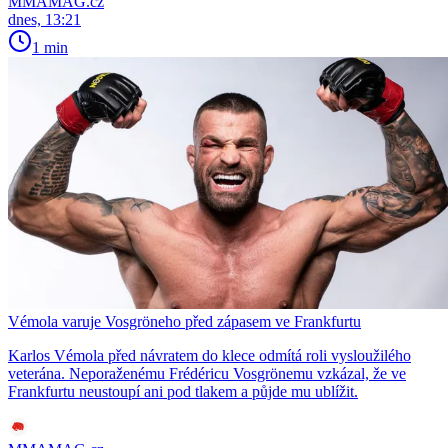
MMAMAG.cz
dnes, 13:21
1 min
Vémola varuje Vosgröneho před zápasem ve Frankfurtu
Karlos Vémola před návratem do klece odmítá roli vysloužilého
veterána. Neporaženému Frédéricu Vosgrönemu vzkázal, že ve
Frankfurtu neustoupí ani pod tlakem a půjde mu ublížit.