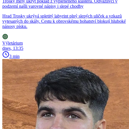
Trosky měly ukrýt poklad z vypleněného kláštera. Odvážlivci v
podzemí našli varovné nápisy i slepé chodby
Hrad Trosky ukrývá spletitý labyrint plný slepých uliček a vzkazů
vytesaných do skály. Cestu k obrovskému bohatství blokují hluboké
nánosy písku.
Výletárium
dnes, 13:35
3 min