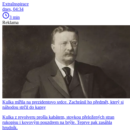
ExtraInspirace
dnes, 04:34
3 min
Reklama
Kulka mířila na prezidentovo srdce. Zachránil ho předmět, který si
náhodou strčil do kapsy
Kulka z revolveru prošla kabátem, stovkou přeložených stran
rukopisu i kovovým pouzdrem na brýle. Teprve pak zasáhla
hrudník.