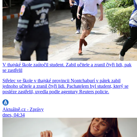
V thajské škole zaútočil student. Zabil učitele a zranil čtyři lidi, pak
se zastřelil
Střelec ve škole v thajské provincii Nontchaburí v pátek zabil
jednoho učitele a zranil čtyři lidi. Pachatelem byl student, který se
posléze zastřelil, uvedla podle agentury Reuters policie.
Aktuálně.cz - Zprávy
dnes, 04:34