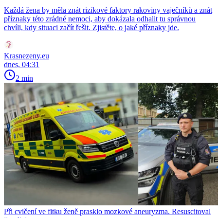
Každá žena by měla znát rizikové faktory rakoviny vaječníků a znát
příznaky této zrádné nemoci, aby dokázala odhalit tu správnou
chvíli, kdy situaci začít řešit. Zjistěte, o jaké příznaky jde.
Krasnezeny.eu
dnes, 04:31
2 min
Při cvičení ve fitku ženě prasklo mozkové aneuryzma. Resuscitoval