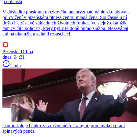
ji policista
V důsledku prasknutí mozkového aneuryzmatu náhle zkolabovala
při cvičení v plzeňském fitness centru mladá žena. Současně u ní
došlo i k zástavě základních životních funkcí. Ve stejný okamžik
tam cvičil i policista, který byl v té době mimo službu. Nezaváhal
ani na okamžik a zahájil resuscitaci.
Plzeňská Drbna
dnes, 04:31
1 min
Trump žaluje banku za zrušení účtů. Ta nyní promluvila o praní
špinavých peněz