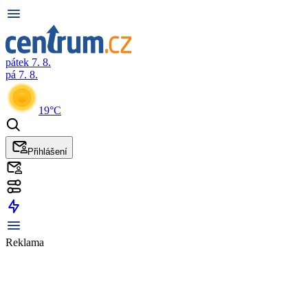
pátek 7. 8.
pá 7. 8.
19°C
Přihlášení
Reklama