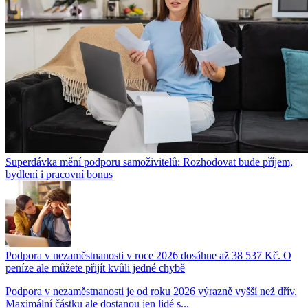
Superdávka mění podporu samoživitelů: Rozhodovat bude příjem,
bydlení i pracovní bonus
Podpora v nezaměstnanosti v roce 2026 dosáhne až 38 537 Kč. O
peníze ale můžete přijít kvůli jedné chybě
Podpora v nezaměstnanosti je od roku 2026 výrazně vyšší než dřív.
Maximální částku ale dostanou jen lidé s...