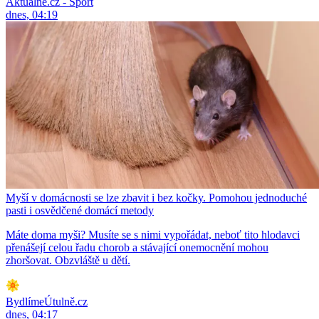
Aktuálně.cz - Sport
dnes, 04:19
Myší v domácnosti se lze zbavit i bez kočky. Pomohou jednoduché
pasti i osvědčené domácí metody
Máte doma myši? Musíte se s nimi vypořádat, neboť tito hlodavci
přenášejí celou řadu chorob a stávající onemocnění mohou
zhoršovat. Obzvláště u dětí.
BydlímeÚtulně.cz
dnes, 04:17