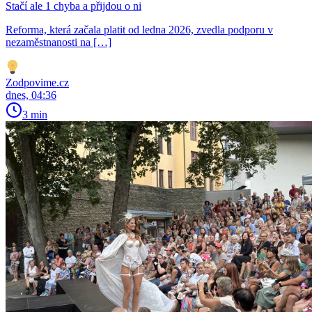
Stačí ale 1 chyba a přijdou o ni
Reforma, která začala platit od ledna 2026, zvedla podporu v
nezaměstnanosti na […]
Zodpovime.cz
dnes, 04:36
3 min