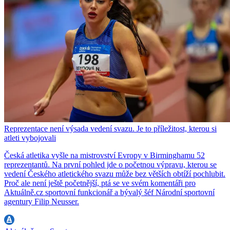
Reprezentace není výsada vedení svazu. Je to příležitost, kterou si
atleti vybojovali
Česká atletika vyšle na mistrovství Evropy v Birminghamu 52
reprezentantů. Na první pohled jde o početnou výpravu, kterou se
vedení Českého atletického svazu může bez větších obtíží pochlubit.
Proč ale není ještě početnější, ptá se ve svém komentáři pro
Aktuálně.cz sportovní funkcionář a bývalý šéf Národní sportovní
agentury Filip Neusser.