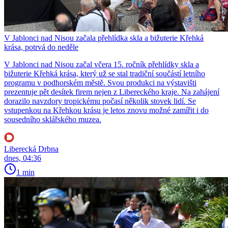
V Jablonci nad Nisou začala přehlídka skla a bižuterie Křehká
krása, potrvá do neděle
V Jablonci nad Nisou začal včera 15. ročník přehlídky skla a
bižuterie Křehká krása, který už se stal tradiční součástí letního
programu v podhorském městě. Svou produkci na výstavišti
prezentuje pět desítek firem nejen z Libereckého kraje. Na zahájení
dorazilo navzdory tropickému počasí několik stovek lidí. Se
vstupenkou na Křehkou krásu je letos znovu možné zamířit i do
sousedního sklářského muzea.
Liberecká Drbna
dnes, 04:36
1 min