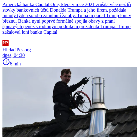
Americká banka Capital One, která v roce 2021 zrušila více než tři
stovky bankovních účtů Donalda Trumpa a jeho firem, požádala
minulý týden soud o zamítnutí žaloby. Tu na ni podal Trump loni v
březnu. Banka nyní poprvé formálně spojila obavy z praní
špinavých peněz s rodinným podnikem prezidenta Trumpa. Trump
zažaloval loni banku Capital
HlídacíPes.org
dnes, 04:30
6 min