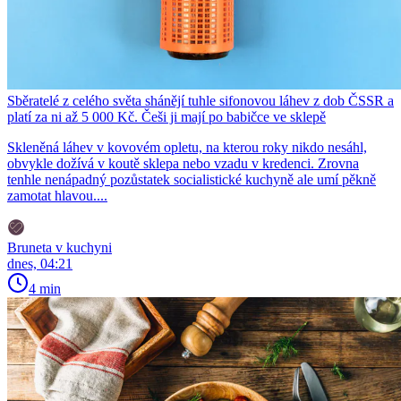
Sběratelé z celého světa shánějí tuhle sifonovou láhev z dob ČSSR a
platí za ni až 5 000 Kč. Češi ji mají po babičce ve sklepě
Skleněná láhev v kovovém opletu, na kterou roky nikdo nesáhl,
obvykle dožívá v koutě sklepa nebo vzadu v kredenci. Zrovna
tenhle nenápadný pozůstatek socialistické kuchyně ale umí pěkně
zamotat hlavou....
Bruneta v kuchyni
dnes, 04:21
4 min