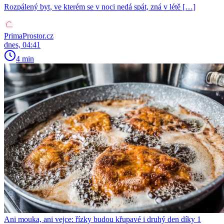
Rozpálený byt, ve kterém se v noci nedá spát, zná v létě […]
PrimaProstor.cz
dnes, 04:41
4 min
Ani mouka, ani vejce: řízky budou křupavé i druhý den díky 1