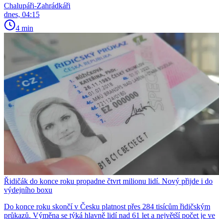
Chalupáři-Zahrádkáři
dnes, 04:15
4 min
Řidičák do konce roku propadne čtvrt milionu lidí. Nový přijde i do
výdejního boxu
Do konce roku skončí v Česku platnost přes 284 tisícům řidičským
průkazů. Výměna se týká hlavně lidí nad 61 let a největší počet je ve