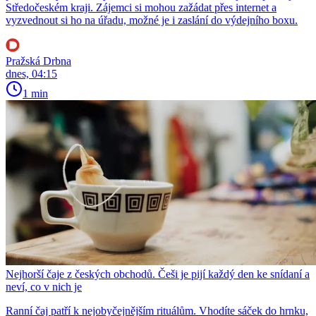
Středočeském kraji. Zájemci si mohou zažádat přes internet a
vyzvednout si ho na úřadu, možné je i zaslání do výdejního boxu.
Pražská Drbna
dnes, 04:15
1 min
Nejhorší čaje z českých obchodů. Češi je pijí každý den ke snídaní a
neví, co v nich je
Ranní čaj patří k nejobyčejnějším rituálům. Vhodíte sáček do hrnku,