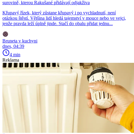
surovině, kterou Rakušané přidávají odjakživa
Křupavý řízek, který zůstane křupavý i po vychladnutí, není
otázkou štěstí. Většina lidí hledá tajemství v mouce nebo ve vejci,
jenže pravda leží úplně jinde. Stačí do obalu přidat jednu...
Bruneta v kuchyni
dnes, 04:39
4 min
Reklama