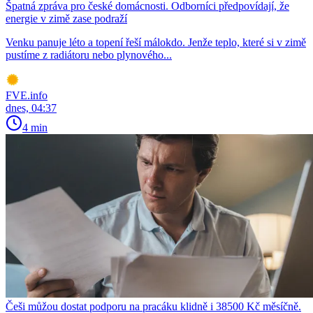
Špatná zpráva pro české domácnosti. Odborníci předpovídají, že
energie v zimě zase podraží
Venku panuje léto a topení řeší málokdo. Jenže teplo, které si v zimě
pustíme z radiátoru nebo plynového...
FVE.info
dnes, 04:37
4 min
Češi můžou dostat podporu na pracáku klidně i 38500 Kč měsíčně.