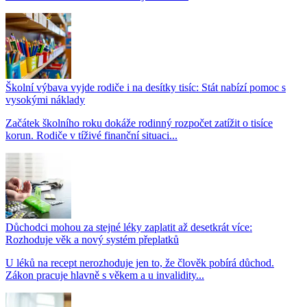
Školní výbava vyjde rodiče i na desítky tisíc: Stát nabízí pomoc s
vysokými náklady
Začátek školního roku dokáže rodinný rozpočet zatížit o tisíce
korun. Rodiče v tíživé finanční situaci...
Důchodci mohou za stejné léky zaplatit až desetkrát více:
Rozhoduje věk a nový systém přeplatků
U léků na recept nerozhoduje jen to, že člověk pobírá důchod.
Zákon pracuje hlavně s věkem a u invalidity...