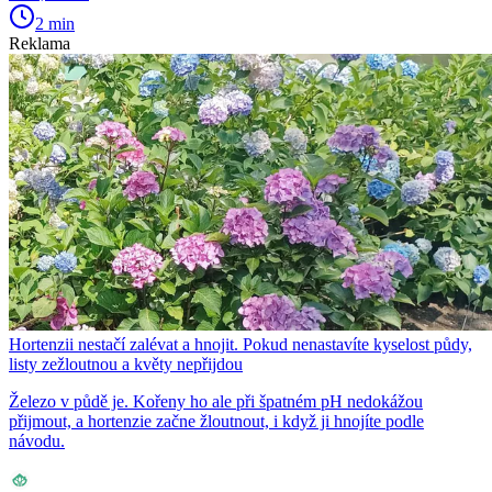
2 min
Reklama
Hortenzii nestačí zalévat a hnojit. Pokud nenastavíte kyselost půdy,
listy zežloutnou a květy nepřijdou
Železo v půdě je. Kořeny ho ale při špatném pH nedokážou
přijmout, a hortenzie začne žloutnout, i když ji hnojíte podle
návodu.