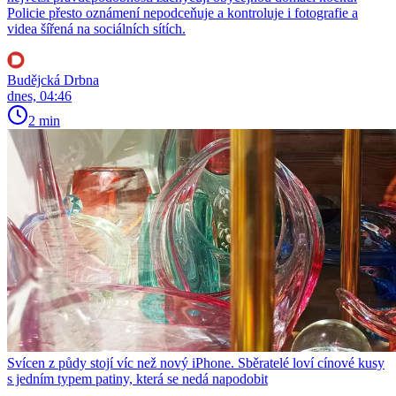
Policie přesto oznámení nepodceňuje a kontroluje i fotografie a
videa šířená na sociálních sítích.
Budějcká Drbna
dnes, 04:46
2 min
Svícen z půdy stojí víc než nový iPhone. Sběratelé loví cínové kusy
s jedním typem patiny, která se nedá napodobit