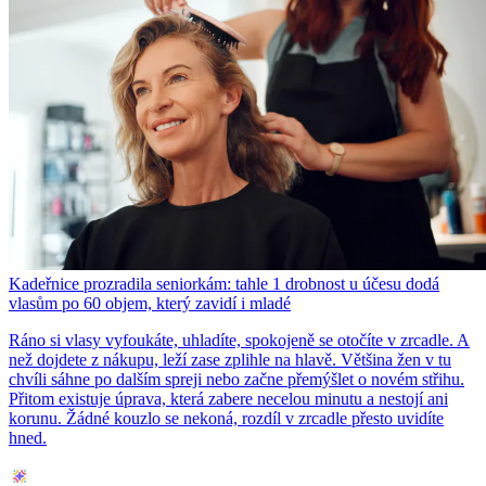
Kadeřnice prozradila seniorkám: tahle 1 drobnost u účesu dodá
vlasům po 60 objem, který zavidí i mladé
Ráno si vlasy vyfoukáte, uhladíte, spokojeně se otočíte v zrcadle. A
než dojdete z nákupu, leží zase zplihle na hlavě. Většina žen v tu
chvíli sáhne po dalším spreji nebo začne přemýšlet o novém střihu.
Přitom existuje úprava, která zabere necelou minutu a nestojí ani
korunu. Žádné kouzlo se nekoná, rozdíl v zrcadle přesto uvidíte
hned.