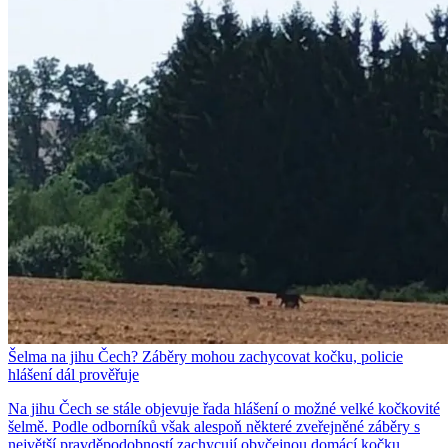
Šelma na jihu Čech? Záběry mohou zachycovat kočku, policie
hlášení dál prověřuje
Na jihu Čech se stále objevuje řada hlášení o možné velké kočkovité
šelmě. Podle odborníků však alespoň některé zveřejněné záběry s
největší pravděpodobností zachycují obyčejnou domácí kočku.