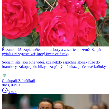
Řezanou růži zapíchněte do brambory a zasaďte do země. Za pár
týdnů z ní vyroste keř, který kvete celé roky
Sociální sítě jsou plné videí, kde někdo zapíchne stonek růže do
brambory, zakope ji do hlízy a za pár týdnů ukazuje čerstvé kořínky.
Chalupáři-Zahrádkáři
dnes, 04:19
3 min