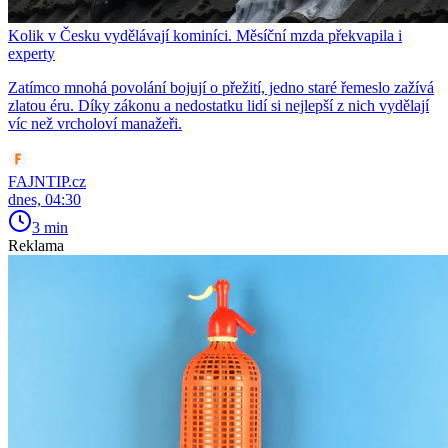
Kolik v Česku vydělávají kominíci. Měsíční mzda překvapila i
experty
Zatímco mnohá povolání bojují o přežití, jedno staré řemeslo zažívá
zlatou éru. Díky zákonu a nedostatku lidí si nejlepší z nich vydělají
víc než vrcholoví manažeři.
FAJNTIP.cz
dnes, 04:30
3 min
Reklama