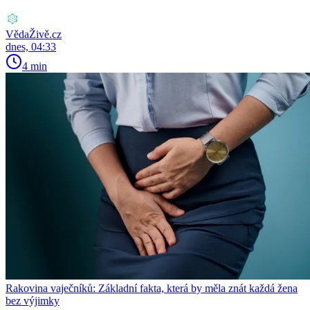
VědaŽivě.cz
dnes, 04:33
4 min
Rakovina vaječníků: Základní fakta, která by měla znát každá žena
bez výjimky