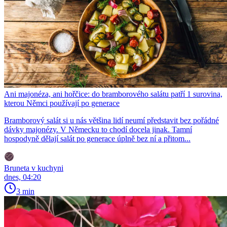
Ani majonéza, ani hořčice: do bramborového salátu patří 1 surovina,
kterou Němci používají po generace
Bramborový salát si u nás většina lidí neumí představit bez pořádné
dávky majonézy. V Německu to chodí docela jinak. Tamní
hospodyně dělají salát po generace úplně bez ní a přitom...
Bruneta v kuchyni
dnes, 04:20
3 min