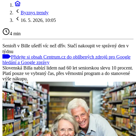
Byznys trendy
16. 5. 2026, 10:05
4 min
Senioři v Bille ušetří víc než dřív. Stačí nakoupit ve správný den v
týdnu
Přidejte si obsah Centrum.cz do oblíbených zdrojů pro Google
hledání a Google zprávy
Slovenská Billa nabízí lidem nad 60 let seniorskou slevu 10 procent.
Platí pouze ve vybraný čas, přes věrnostní program a do stanovené
výše nákupu.