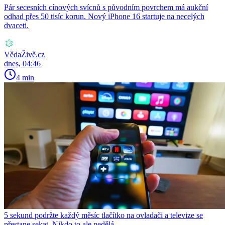
Pár secesních cínových svícnů s původním povrchem má aukční
odhad přes 50 tisíc korun. Nový iPhone 16 startuje na necelých
dvaceti.
VědaŽivě.cz
dnes, 04:46
4 min
5 sekund podržte každý měsíc tlačítko na ovladači a televize se
přestane sekat. Nikdo to ale nedělá