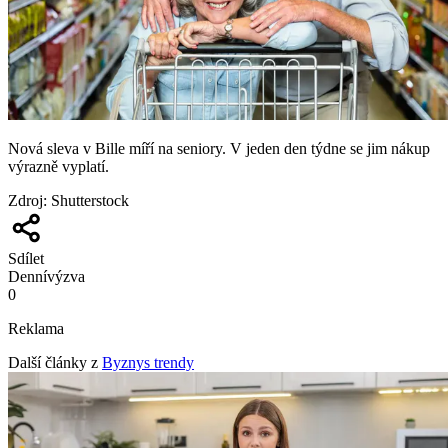
Nová sleva v Bille míří na seniory. V jeden den týdne se jim nákup
výrazně vyplatí.
Zdroj
:
Shutterstock
Sdílet
Denní
výzva
0
Reklama
Další články z
Byznys trendy