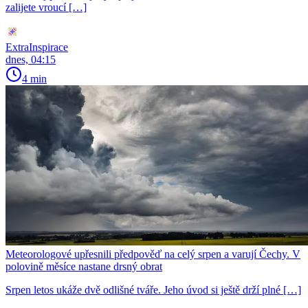
zalijete vroucí […]
ExtraInspirace
dnes, 04:15
4 min
Meteorologové upřesnili předpověď na celý srpen a varují Čechy. V
polovině měsíce nastane drsný obrat
Srpen letos ukáže dvě odlišné tváře. Jeho úvod si ještě drží plné […]