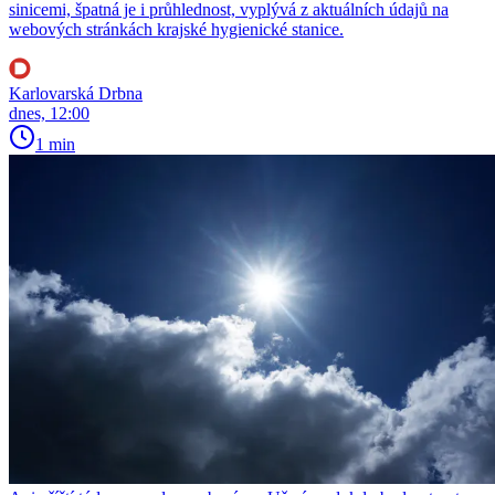
sinicemi, špatná je i průhlednost, vyplývá z aktuálních údajů na
webových stránkách krajské hygienické stanice.
Karlovarská Drbna
dnes, 12:00
1 min