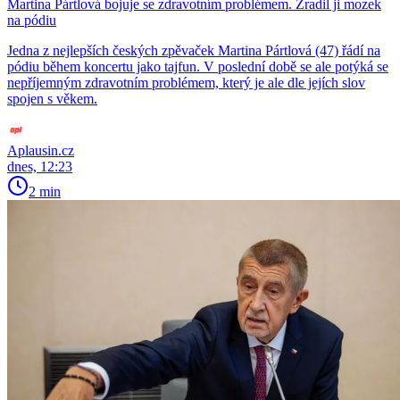
Martina Pártlová bojuje se zdravotním problémem. Zradil ji mozek
na pódiu
Jedna z nejlepších českých zpěvaček Martina Pártlová (47) řádí na
pódiu během koncertu jako tajfun. V poslední době se ale potýká se
nepříjemným zdravotním problémem, který je ale dle jejích slov
spojen s věkem.
Aplausin.cz
dnes, 12:23
2 min