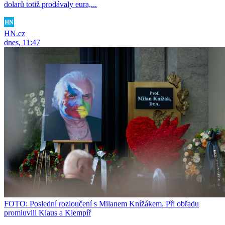
dolarů totiž prodávaly eura,...
HN.cz
dnes, 11:47
FOTO: Poslední rozloučení s Milanem Knížákem. Při obřadu
promluvili Klaus a Klempíř