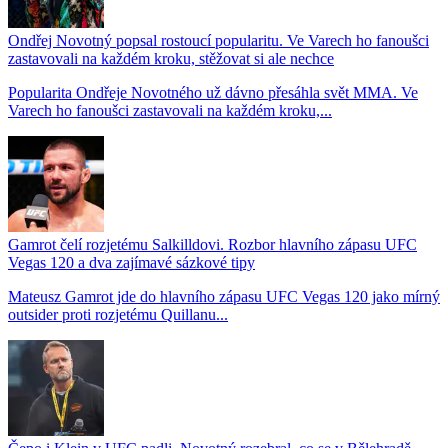
Ondřej Novotný popsal rostoucí popularitu. Ve Varech ho fanoušci
zastavovali na každém kroku, stěžovat si ale nechce
Popularita Ondřeje Novotného už dávno přesáhla svět MMA. Ve
Varech ho fanoušci zastavovali na každém kroku,...
Gamrot čelí rozjetému Salkilldovi. Rozbor hlavního zápasu UFC
Vegas 120 a dva zajímavé sázkové tipy
Mateusz Gamrot jde do hlavního zápasu UFC Vegas 120 jako mírný
outsider proti rozjetému Quillanu...