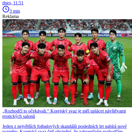
dnes, 11:51
3 min
Reklama
„Rozhodčí to očekávali.“ Korejský svaz je měl uplácet návštěvami
erotických salonů
Jeden z největších fotbalových skandálů posledních let nabírá nové
rozměry. Korejský svaz čelí obvinění, že zahraničním rozhodčím