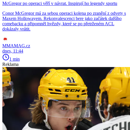
McGregor po operaci věří v návrat. Inspirují ho legendy sportu
Conor McGregor má za sebou operaci kolena po zranění z odvety s
Maxem Hollowayem. Rekonvalescenci bere jako začátek dalšího
comebacku a připomněl hvězdy, které se po přetrženém ACL
dokázaly vrátit.
MMAMAG.cz
dnes, 11:44
1 min
Reklama