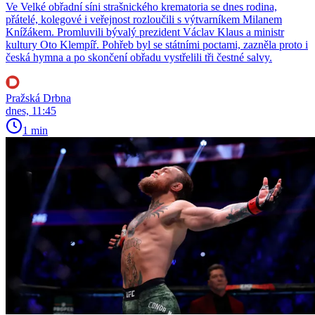
Ve Velké obřadní síni strašnického krematoria se dnes rodina,
přátelé, kolegové i veřejnost rozloučili s výtvarníkem Milanem
Knížákem. Promluvili bývalý prezident Václav Klaus a ministr
kultury Oto Klempíř. Pohřeb byl se státními poctami, zazněla proto i
česká hymna a po skončení obřadu vystřelili tři čestné salvy.
Pražská Drbna
dnes, 11:45
1 min