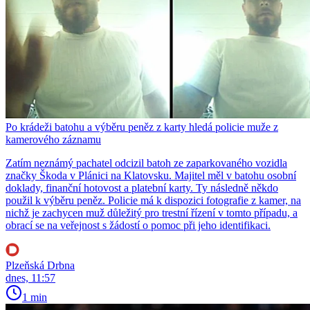
Po krádeži batohu a výběru peněz z karty hledá policie muže z
kamerového záznamu
Zatím neznámý pachatel odcizil batoh ze zaparkovaného vozidla
značky Škoda v Plánici na Klatovsku. Majitel měl v batohu osobní
doklady, finanční hotovost a platební karty. Ty následně někdo
použil k výběru peněz. Policie má k dispozici fotografie z kamer, na
nichž je zachycen muž důležitý pro trestní řízení v tomto případu, a
obrací se na veřejnost s žádostí o pomoc při jeho identifikaci.
Plzeňská Drbna
dnes, 11:57
1 min