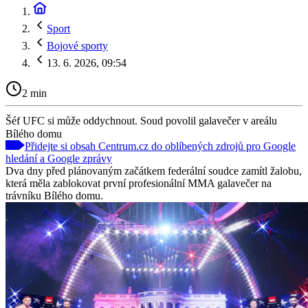
Sport
Bojové sporty
13. 6. 2026, 09:54
2 min
Šéf UFC si může oddychnout. Soud povolil galavečer v areálu
Bílého domu
Přidejte si obsah Centrum.cz do oblíbených zdrojů pro Google
hledání a Google zprávy
Dva dny před plánovaným začátkem federální soudce zamítl žalobu,
která měla zablokovat první profesionální MMA galavečer na
trávníku Bílého domu.