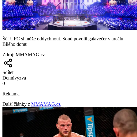
Šéf UFC si může oddychnout. Soud povolil galavečer v areálu
Bílého domu
Zdroj
:
MMAMAG.cz
Sdílet
Denní
výzva
0
Reklama
Další články z
MMAMAG.cz