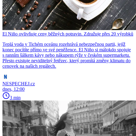
El Niño ovlivňuje ceny běžných potravin. Zdražuje přes 20 výrobků
Teplá voda v Tichém oceánu rozehrává nebezpečnou partii, jejíž
konec pocítíte přímo ve své peněžence. El Niño si málokdo spojuje
s ranním šálkem kávy nebo nákupem rýže v českém supermarketu.
Přesto existuje neviditelný řetězec, který promítá změny klimatu do
cenovek na našich regálech.
NESPECHEJ.cz
dnes, 12:00
3 min