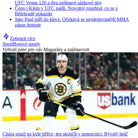
UFC Vegas 120 a dva zajímavé sázkové tipy
Čepo i Klein v UFC padli. Novotný rozebral, co se v
Bělehradě pokazilo
Jake Paul míří do klece. Očekává se nejsledovanější MMA
zápas historie
Zobrazit více
Sport
Bojové sporty
Vybrali jsme pro vás
Magazíny a zajímavosti
Chára srazil na kole běžce, ten skončil v nemocnici. Bývalý hráč