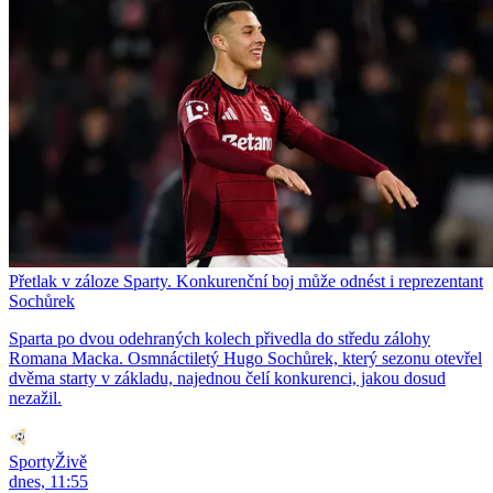
Přetlak v záloze Sparty. Konkurenční boj může odnést i reprezentant
Sochůrek
Sparta po dvou odehraných kolech přivedla do středu zálohy
Romana Macka. Osmnáctiletý Hugo Sochůrek, který sezonu otevřel
dvěma starty v základu, najednou čelí konkurenci, jakou dosud
nezažil.
SportyŽivě
dnes, 11:55