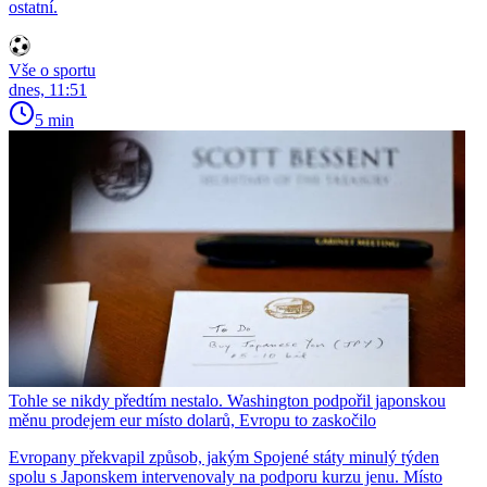
ostatní.
Vše o sportu
dnes, 11:51
5 min
Tohle se nikdy předtím nestalo. Washington podpořil japonskou
měnu prodejem eur místo dolarů, Evropu to zaskočilo
Evropany překvapil způsob, jakým Spojené státy minulý týden
spolu s Japonskem intervenovaly na podporu kurzu jenu. Místo