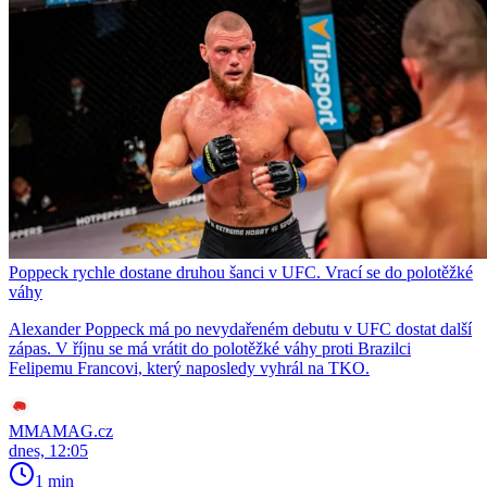
Poppeck rychle dostane druhou šanci v UFC. Vrací se do polotěžké
váhy
Alexander Poppeck má po nevydařeném debutu v UFC dostat další
zápas. V říjnu se má vrátit do polotěžké váhy proti Brazilci
Felipemu Francovi, který naposledy vyhrál na TKO.
MMAMAG.cz
dnes, 12:05
1 min