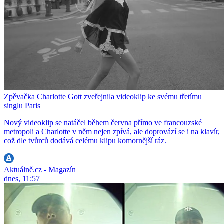
Zpěvačka Charlotte Gott zveřejnila videoklip ke svému třetímu
singlu Paris
Nový videoklip se natáčel během června přímo ve francouzské
metropoli a Charlotte v něm nejen zpívá, ale doprovází se i na klavír,
což dle tvůrců dodává celému klipu komornější ráz.
Aktuálně.cz - Magazín
dnes, 11:57