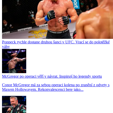
Poppeck rychle dostane druhou šanci v UFC. Vrací se do polotěžké
váhy
McGregor po operaci věří v návrat. Inspirují ho legendy sportu
Conor McGregor má za sebou operaci kolena po zranění z odvety s
Maxem Hollowayem. Rekonvalescenci bere jako...