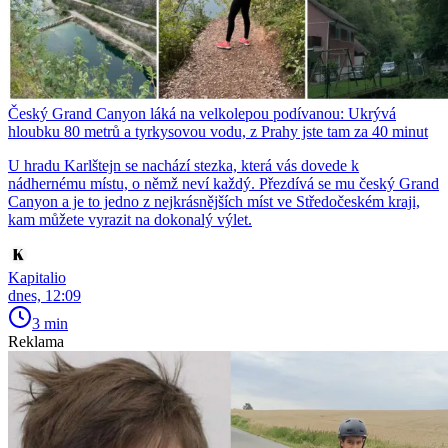
Český Grand Canyon láká na velkolepou podívanou: Ukrývá
hloubku 80 metrů a tyrkysovou vodu, z Prahy jste tam za 40 minut
U hradu Karlštejn se nachází stezka, která vás dovede k
nádhernému místu, o němž neví každý. Přezdívá se mu český Grand
Canyon a je to jedno z nejkrásnějších míst ve Středočeském kraji,
kam můžete vyrazit na dokonalý výlet.
Kapitalio
dnes, 12:09
3 min
Reklama