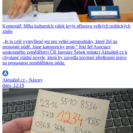
Komentář: Mlha kulturních válek kryje přípravu velkých politických
změn
„Je to celé vymyšlené jen pro velké agropodniky, které žijí na
pronajaté půdě. Jsme kategoricky proti,“ řekl šéf Asociace
soukromého zemědělství ČR Jaroslav Šebek redakci Aktuálně.cz k
chystané vládní novele, která by zavedla povinné předkupní právo
na pronajatou zemědělskou půdu.
Aktuálně.cz - Názory
dnes, 12:19