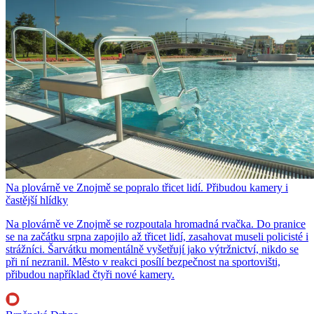
Na plovárně ve Znojmě se popralo třicet lidí. Přibudou kamery i
častější hlídky
Na plovárně ve Znojmě se rozpoutala hromadná rvačka. Do pranice
se na začátku srpna zapojilo až třicet lidí, zasahovat museli policisté i
strážníci. Šarvátku momentálně vyšetřují jako výtržnictví, nikdo se
při ní nezranil. Město v reakci posílí bezpečnost na sportovišti,
přibudou například čtyři nové kamery.