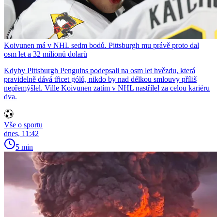
Koivunen má v NHL sedm bodů. Pittsburgh mu právě proto dal
osm let a 32 milionů dolarů
Kdyby Pittsburgh Penguins podepsali na osm let hvězdu, která
pravidelně dává třicet gólů, nikdo by nad délkou smlouvy příliš
nepřemýšlel. Ville Koivunen zatím v NHL nastřílel za celou kariéru
dva.
Vše o sportu
dnes, 11:42
5 min