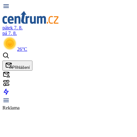
pátek 7. 8.
pá 7. 8.
26°C
Přihlášení
Reklama