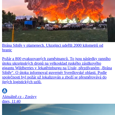
Brána Sibiře v plamenech. Ukrajinci udeřili 2000 kilometrů od
hranic
Požár a 800 evakuovaných zaměstnanců. To jsou následky ranního
útoku ukrajinských dronů na velkosklad ruského zásilkového
gigantu Wildberries v Jekatěrinburgu na Urale, přezdívaném „Brána
Sibiře“. O útoku informoval guvernér Sverdlovské oblasti. Podle
společnosti byl požár už lokalizován a zboží se přesměrovává do
jiných logistických uzlů.
Aktuálně.cz - Zprávy
dnes, 11:40