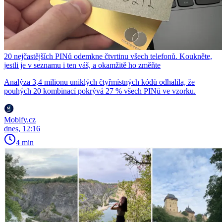
20 nejčastějších PINů odemkne čtvrtinu všech telefonů. Koukněte,
jestli je v seznamu i ten váš, a okamžitě ho změňte
Analýza 3,4 milionu uniklých čtyřmístných kódů odhalila, že
pouhých 20 kombinací pokrývá 27 % všech PINů ve vzorku.
Mobify.cz
dnes, 12:16
4 min