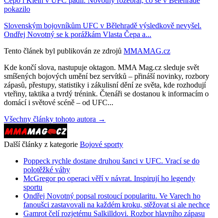
Čepo i Klein v UFC padli. Novotný rozebral, co se v Bělehradě
pokazilo
Slovenským bojovníkům UFC v Bělehradě výsledkově nevyšel.
Ondřej Novotný se k porážkám Vlasta Čepa a...
Tento článek byl publikován ze zdrojů
MMAMAG.cz
Kde končí slova, nastupuje oktagon. MMA Mag.cz sleduje svět
smíšených bojových umění bez servítků – přináší novinky, rozbory
zápasů, přestupy, statistiky i zákulisní dění ze světa, kde rozhodují
vteřiny, taktika a tvrdý trénink. Čtenáři se dostanou k informacím o
domácí i světové scéně – od UFC...
Všechny články tohoto autora →
Další články z kategorie
Bojové sporty
Poppeck rychle dostane druhou šanci v UFC. Vrací se do
polotěžké váhy
McGregor po operaci věří v návrat. Inspirují ho legendy
sportu
Ondřej Novotný popsal rostoucí popularitu. Ve Varech ho
fanoušci zastavovali na každém kroku, stěžovat si ale nechce
Gamrot čelí rozjetému Salkilldovi. Rozbor hlavního zápasu