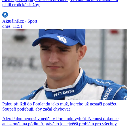
platil erotické služby.
Aktuálně.cz - Sport
dnes, 11:51
Palou přijíždí do Portlandu jako muž, kterého už nestačí porážet.
Soupeři potřebují, aby začal chybovat
Álex Palou nemusí v neděli v Portlandu vyhrát. Nemusí dokonce
ani skončit na pódiu. A právě to je největší problém pro všechny