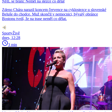
NHL se brání: Neměl na stezce co dělat
Zdeno Chára narazil koncem července na cyklostezce u slovenské
Beluše do chodce. Muž skončil v nemocnici, bývalý obránce
Bostonu tvrdí, že na trase neměl co dělat.
SportyŽivě
dnes, 12:28
3 min