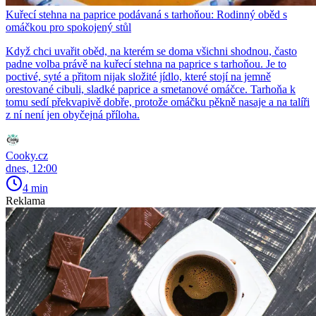
Kuřecí stehna na paprice podávaná s tarhoňou: Rodinný oběd s
omáčkou pro spokojený stůl
Když chci uvařit oběd, na kterém se doma všichni shodnou, často
padne volba právě na kuřecí stehna na paprice s tarhoňou. Je to
poctivé, syté a přitom nijak složité jídlo, které stojí na jemně
orestované cibuli, sladké paprice a smetanové omáčce. Tarhoňa k
tomu sedí překvapivě dobře, protože omáčku pěkně nasaje a na talíři
z ní není jen obyčejná příloha.
Cooky.cz
dnes, 12:00
4 min
Reklama