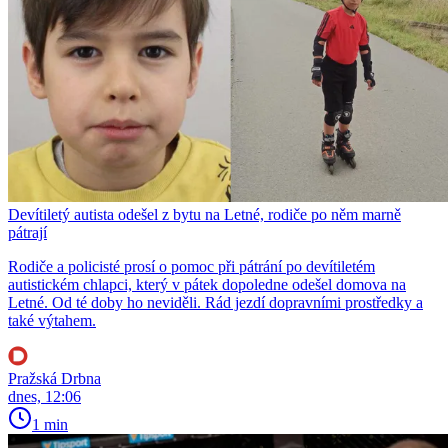
Devítiletý autista odešel z bytu na Letné, rodiče po něm marně
pátrají
Rodiče a policisté prosí o pomoc při pátrání po devítiletém
autistickém chlapci, který v pátek dopoledne odešel domova na
Letné. Od té doby ho neviděli. Rád jezdí dopravními prostředky a
také výtahem.
Pražská Drbna
dnes, 12:06
1 min