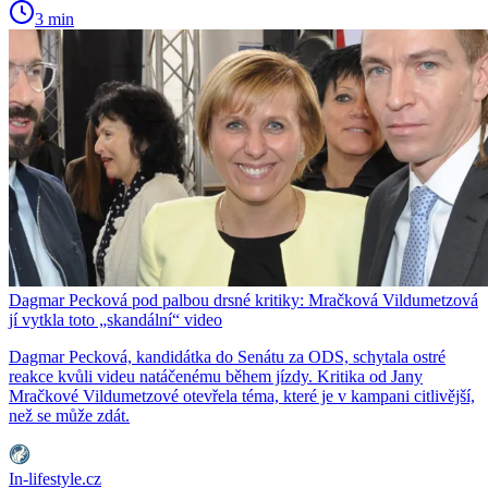
3 min
Dagmar Pecková pod palbou drsné kritiky: Mračková Vildumetzová
jí vytkla toto „skandální“ video
Dagmar Pecková, kandidátka do Senátu za ODS, schytala ostré
reakce kvůli videu natáčenému během jízdy. Kritika od Jany
Mračkové Vildumetzové otevřela téma, které je v kampani citlivější,
než se může zdát.
In-lifestyle.cz