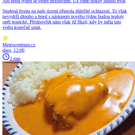
Ani příští týden se veder nezbavíme. Už víme dokdy budou trvat
Studená fronta na naše území přinesla důležité ochlazení. To však
nevydrží dlouho a hned s nástupem nového týdne budou teploty
opět tropické. Předpovědi nám však již říkají, kdy by měla tato
vedra konečně ustat.
Meteocentrum.cz
dnes, 12:00
2 min