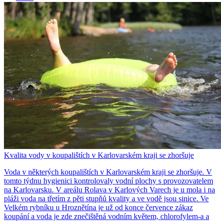
Kvalita vody v koupalištích v Karlovarském kraji se zhoršuje
Voda v některých koupalištích v Karlovarském kraji se zhoršuje. V
tomto týdnu hygienici kontrolovaly vodní plochy s provozovatelem
na Karlovarsku. V areálu Rolava v Karlových Varech je u mola i na
pláži voda na třetím z pěti stupňů kvality a ve vodě jsou sinice. Ve
Velkém rybníku u Hroznětína je už od konce července zákaz
koupání a voda je zde znečištěná vodním květem, chlorofylem-a a