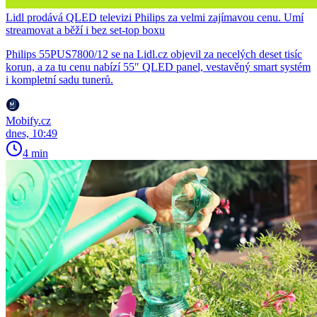
Lidl prodává QLED televizi Philips za velmi zajímavou cenu. Umí
streamovat a běží i bez set-top boxu
Philips 55PUS7800/12 se na Lidl.cz objevil za necelých deset tisíc
korun, a za tu cenu nabízí 55″ QLED panel, vestavěný smart systém
i kompletní sadu tunerů.
Mobify.cz
dnes, 10:49
4 min