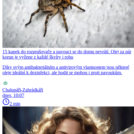
15 kapek do rozprašovače a pavouci se do domu nevrátí. Olej za pár
korun je vyžene z každé škvíry i rohu
Díky svým antibakteriálním a antivirovým vlastnostem jsou některé
oleje ideální k dezinfekci, ale hodit se mohou i proti pavoukům.
Chalupáři-Zahrádkáři
dnes, 10:07
2 min