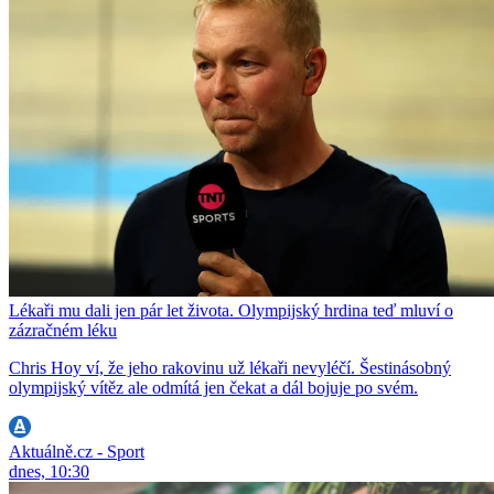
Lékaři mu dali jen pár let života. Olympijský hrdina teď mluví o
zázračném léku
Chris Hoy ví, že jeho rakovinu už lékaři nevyléčí. Šestinásobný
olympijský vítěz ale odmítá jen čekat a dál bojuje po svém.
Aktuálně.cz - Sport
dnes, 10:30