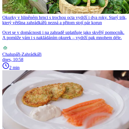
Okurky v hliněném hrnci s trochou octa vydrží i dva roky. Starý trik,
který většina zahrádkářů nezná a přitom stojí pár korun
Ocet se v domácnosti i na zahradě uplatňuje jako skvělý pomocník.
A pomůže vám i s nakládáním okurek – vydrží pak mnohem déle.
Chalupáři-Zahrádkáři
dnes, 10:58
2 min