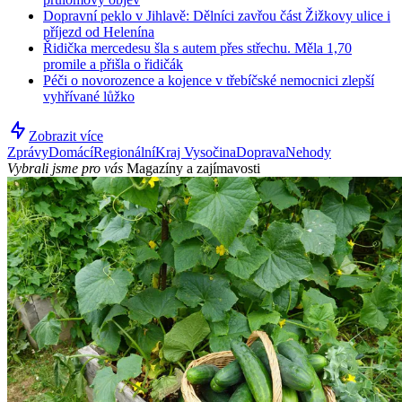
Dopravní peklo v Jihlavě: Dělníci zavřou část Žižkovy ulice i
příjezd od Helenína
Řidička mercedesu šla s autem přes střechu. Měla 1,70
promile a přišla o řidičák
Péči o novorozence a kojence v třebíčské nemocnici zlepší
vyhřívané lůžko
Zobrazit více
Zprávy
Domácí
Regionální
Kraj Vysočina
Doprava
Nehody
Vybrali jsme pro vás
Magazíny a zajímavosti