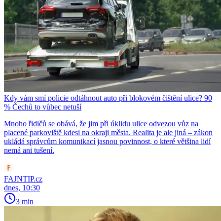
Kdy vám smí policie odtáhnout auto při blokovém čištění ulice? 90
% Čechů to vůbec netuší
Mnoho řidičů se obává, že jim při úklidu ulice odvezou vůz na
placené parkoviště kdesi na okraji města. Realita je ale jiná – zákon
ukládá správcům komunikací jasnou povinnost, o které většina lidí
nemá ani tušení.
FAJNTIP.cz
dnes, 10:30
3 min