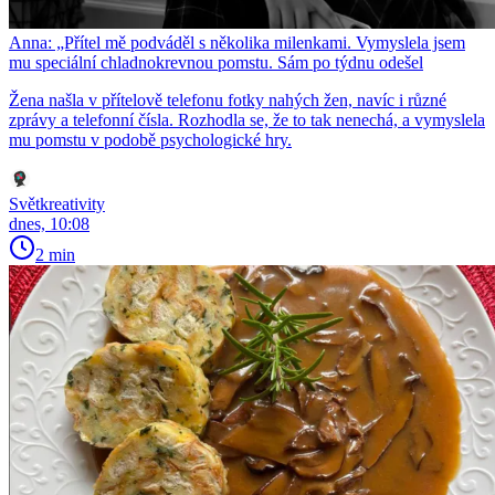
Anna: „Přítel mě podváděl s několika milenkami. Vymyslela jsem
mu speciální chladnokrevnou pomstu. Sám po týdnu odešel
Žena našla v přítelově telefonu fotky nahých žen, navíc i různé
zprávy a telefonní čísla. Rozhodla se, že to tak nenechá, a vymyslela
mu pomstu v podobě psychologické hry.
Světkreativity
dnes, 10:08
2 min