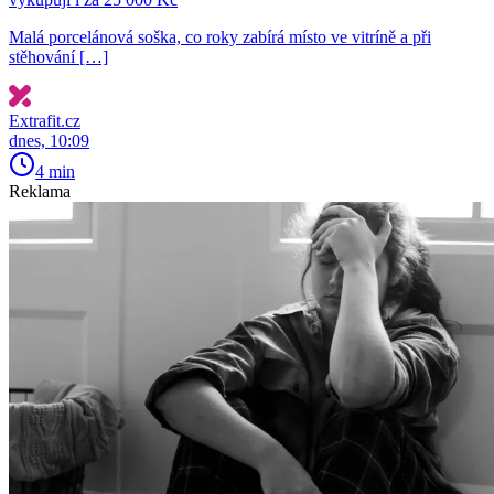
Malá porcelánová soška, co roky zabírá místo ve vitríně a při
stěhování […]
Extrafit.cz
dnes, 10:09
4 min
Reklama