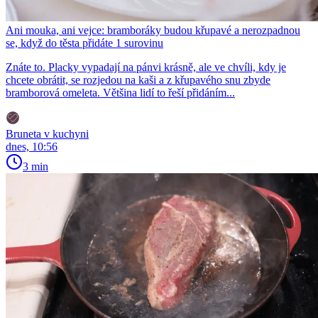
Ani mouka, ani vejce: bramboráky budou křupavé a nerozpadnou
se, když do těsta přidáte 1 surovinu
Znáte to. Placky vypadají na pánvi krásně, ale ve chvíli, kdy je
chcete obrátit, se rozjedou na kaši a z křupavého snu zbyde
bramborová omeleta. Většina lidí to řeší přidáním...
Bruneta v kuchyni
dnes, 10:56
3 min