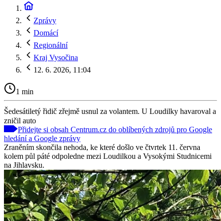
Zprávy
Domácí
Regionální
Kraj Vysočina
12. 6. 2026, 11:04
1 min
Šedesátiletý řidič zřejmě usnul za volantem. U Loudilky havaroval a
zničil auto
Přidejte si obsah Centrum.cz do oblíbených zdrojů pro Google
hledání a Google zprávy
Zraněním skončila nehoda, ke které došlo ve čtvrtek 11. června
kolem půl páté odpoledne mezi Loudilkou a Vysokými Studnicemi
na Jihlavsku.