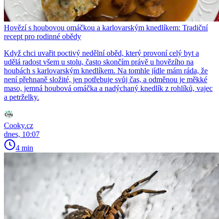
Hovězí s houbovou omáčkou a karlovarským knedlíkem: Tradiční
recept pro rodinné obědy
Když chci uvařit poctivý nedělní oběd, který provoní celý byt a
udělá radost všem u stolu, často skončím právě u hovězího na
houbách s karlovarským knedlíkem. Na tomhle jídle mám ráda, že
není přehnaně složité, jen potřebuje svůj čas, a odměnou je měkké
maso, jemná houbová omáčka a nadýchaný knedlík z rohlíků, vajec
a petrželky.
Cooky.cz
dnes, 10:07
4 min