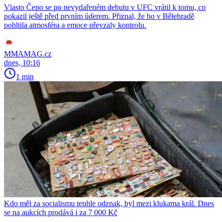
Vlasto Čepo se po nevydařeném debutu v UFC vrátil k tomu, co
pokazil ještě před prvním úderem. Přiznal, že ho v Bělehradě
pohltila atmosféra a emoce převzaly kontrolu.
MMAMAG.cz
dnes, 10:16
1 min
Kdo měl za socialismu tenhle odznak, byl mezi klukama král. Dnes
se na aukcích prodává i za 7 000 Kč