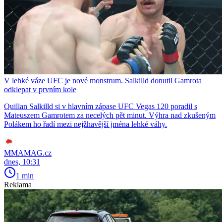
V lehké váze UFC je nové monstrum. Salkilld donutil Gamrota
odklepat v prvním kole
Quillan Salkilld si v hlavním zápase UFC Vegas 120 poradil s
Mateuszem Gamrotem za necelých pět minut. Výhra nad zkušeným
Polákem ho řadí mezi nejžhavější jména lehké váhy.
MMAMAG.cz
dnes, 10:31
1 min
Reklama