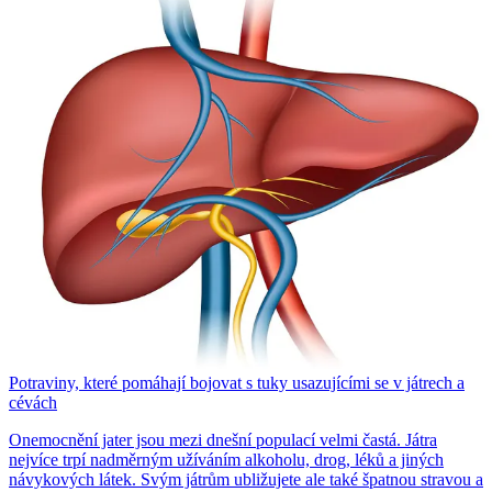
Potraviny, které pomáhají bojovat s tuky usazujícími se v játrech a
cévách
Onemocnění jater jsou mezi dnešní populací velmi častá. Játra
nejvíce trpí nadměrným užíváním alkoholu, drog, léků a jiných
návykových látek. Svým játrům ubližujete ale také špatnou stravou a