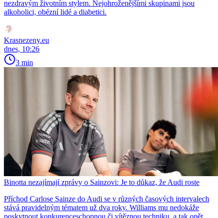
nezdravým životním stylem. Nejohroženějšími skupinami jsou
alkoholici, obézní lidé a diabetici.
Krasnezeny.eu
dnes, 10:26
3 min
Binotta nezajímají zprávy o Sainzovi: Je to důkaz, že Audi roste
Příchod Carlose Sainze do Audi se v různých časových intervalech
stává pravidelným tématem už dva roky. Williams mu nedokáže
poskytnout konkurenceschopnou či vítěznou techniku, a tak opět