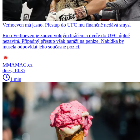
Verhoeven má jasno. Přestup do UFC mu finančně nedává smysl
Rico Verhoeven je znovu volným hráčem a dveře do UFC úplně
nezavírá. Případný přestup však naráží na peníze. Nabídka by
musela odpovídat jeho současné pozici.
MMAMAG.cz
dnes, 10:35
1 min