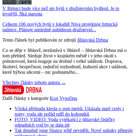
V Brtnici bude více než sto bytů v družstevním bydlení. Je to
levnější, říká starosta
Celkem 106 nových bytů v lokalitě Niva projektuje brtnická
radnice. Plánuje následně nabídnout družstevní...
Tento článek byl publikován ze zdrojů
Jihlavská Drbna
Co se děje v Jihlavě, nezůstává v Jihlavě – Jihlavská Drbna má o
tom přehled. Sleduje život v krajském městě i v jeho okolí s
pohotovostí, která reaguje na drobné i velké události. Doprava,
školství, bezpečnost, radniční rozhodnutí, kulturní akce i události,
které hýbou ulicemi – nic podstatného...
Všechny články tohoto autora →
Další články z kategorie
Kraj Vysočina
Vírská přehrada klesla o osm metrů: Ukázala staré cesty i
ruiny, voda ale pořád míří do kohoutků
FOTO, VIDEO: Voda vytékající z jihlavské čističky
odpadních vod by se dala pít
Tak detailně jsme Slunce ještě neviděli. Nové snímky přinesly
průlomový objev