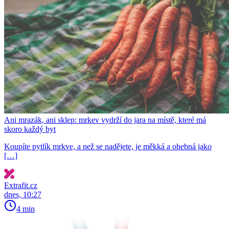
Ani mrazák, ani sklep: mrkev vydrží do jara na místě, které má
skoro každý byt
Koupíte pytlík mrkve, a než se nadějete, je měkká a ohebná jako
[…]
Extrafit.cz
dnes, 10:27
4 min