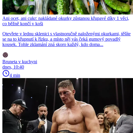
Ani ocet, ani cukr: nakládané okurky zůstanou křupavé díky 1 věci,
co běžně končí v koši
Otevřete v lednu sklenici s vlastnoručně naloženými okurkami, těšíte
se na to křupnutí k řízku, a místo něj vás čeká gumový povadlý
kousek. Tohle zklamání zná skoro každý, kdo doma...
Bruneta v kuchyni
dnes, 10:40
4 min