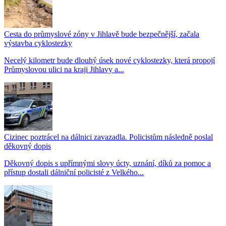
Cesta do průmyslové zóny v Jihlavě bude bezpečnější, začala
výstavba cyklostezky
Necelý kilometr bude dlouhý úsek nové cyklostezky, která propojí
Průmyslovou ulici na kraji Jihlavy a...
Cizinec poztrácel na dálnici zavazadla. Policistům následně poslal
děkovný dopis
Děkovný dopis s upřímnými slovy úcty, uznání, díků za pomoc a
přístup dostali dálniční policisté z Velkého...