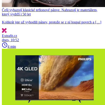
Češi vyhazují klasické teflonové pánve. Nahrazují je materiálem,
který vydrží i 50 let
Kolikrát jste už vyhodili pánev, protože se z ní loupal povrch a […]
Extrafit.cz
dnes, 10:52
4 min