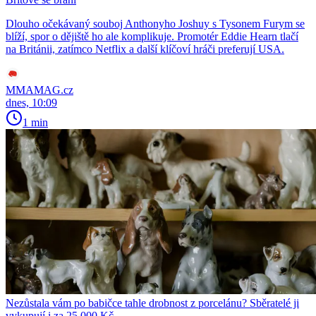
Dlouho očekávaný souboj Anthonyho Joshuy s Tysonem Furym se
blíží, spor o dějiště ho ale komplikuje. Promotér Eddie Hearn tlačí
na Británii, zatímco Netflix a další klíčoví hráči preferují USA.
MMAMAG.cz
dnes, 10:09
1 min
Nezůstala vám po babičce tahle drobnost z porcelánu? Sběratelé ji
vykupují i za 25 000 Kč