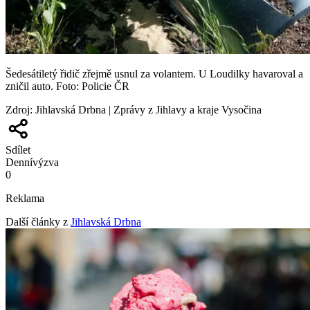
Šedesátiletý řidič zřejmě usnul za volantem. U Loudilky havaroval a
zničil auto. Foto: Policie ČR
Zdroj
:
Jihlavská Drbna | Zprávy z Jihlavy a kraje Vysočina
Sdílet
Denní
výzva
0
Reklama
Další články z
Jihlavská Drbna