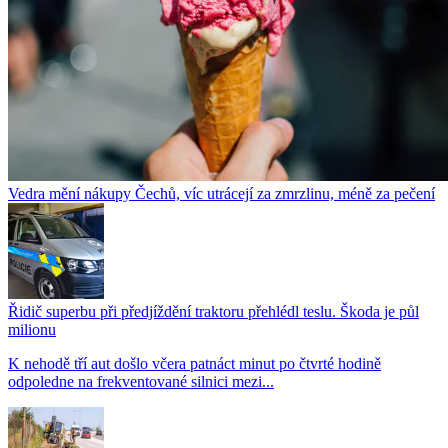
Vedra mění nákupy Čechů, víc utrácejí za zmrzlinu, méně za pečení
Řidič superbu při předjíždění traktoru přehlédl teslu. Škoda je půl
milionu
K nehodě tří aut došlo včera patnáct minut po čtvrté hodině
odpoledne na frekventované silnici mezi...