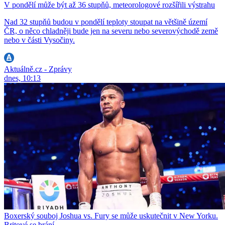
V pondělí může být až 36 stupňů, meteorologové rozšířili výstrahu
Nad 32 stupňů budou v pondělí teploty stoupat na většině území
ČR, o něco chladněji bude jen na severu nebo severovýchodě země
nebo v části Vysočiny.
Aktuálně.cz - Zprávy
dnes, 10:13
Boxerský souboj Joshua vs. Fury se může uskutečnit v New Yorku.
Britové se brání