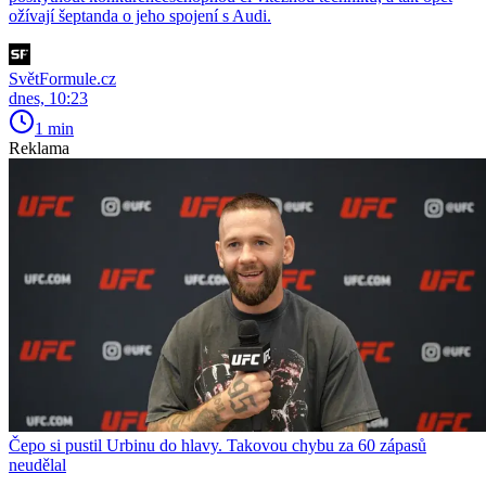
ožívají šeptanda o jeho spojení s Audi.
SvětFormule.cz
dnes, 10:23
1 min
Reklama
Čepo si pustil Urbinu do hlavy. Takovou chybu za 60 zápasů
neudělal