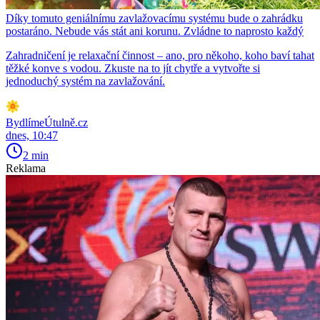
Díky tomuto geniálnímu zavlažovacímu systému bude o zahrádku
postaráno. Nebude vás stát ani korunu. Zvládne to naprosto každý
Zahradničení je relaxační činnost – ano, pro někoho, koho baví tahat
těžké konve s vodou. Zkuste na to jít chytře a vytvořte si
jednoduchý systém na zavlažování.
BydlímeÚtulně.cz
dnes, 10:47
2 min
Reklama