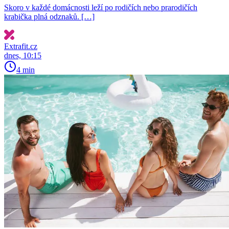
Skoro v každé domácnosti leží po rodičích nebo prarodičích
krabička plná odznaků. […]
Extrafit.cz
dnes, 10:15
4 min