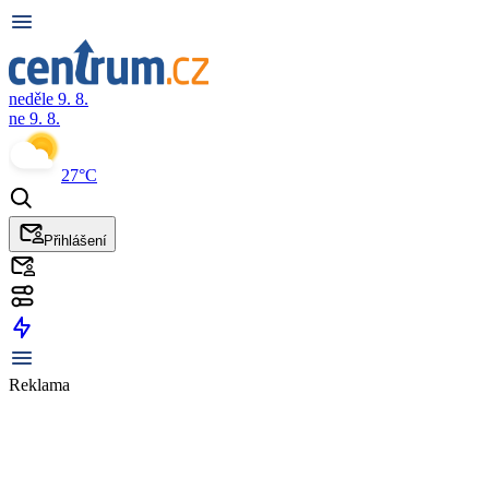
neděle 9. 8.
ne 9. 8.
27°C
Přihlášení
Reklama