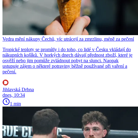
Vedra mění nákupy Čechů, víc utrácejí za zmrzlinu, méně za pečení
Tropické teploty se promítly i do toho, co lidé v Česku vkládají do
nákupních košíků. V horkých dnech dávají přednost zboží, které je
osvěží nebo jim pomůže zvládnout pobyt na slunci. Naopak
ustupuje zájem o některé potraviny běžně používané při vaření a
pečení.
Jihlavská Drbna
dnes, 10:34
1 min