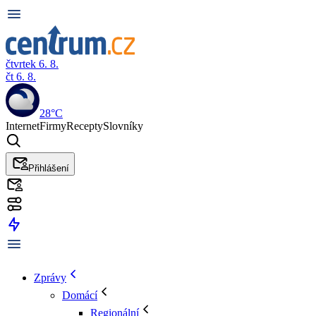
čtvrtek 6. 8.
čt 6. 8.
28°C
Internet
Firmy
Recepty
Slovníky
Přihlášení
Zprávy
Domácí
Regionální