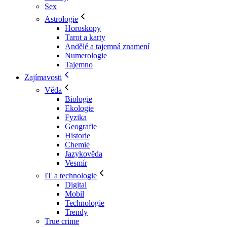
Sex
Astrologie
Horoskopy
Tarot a karty
Andělé a tajemná znamení
Numerologie
Tajemno
Zajímavosti
Věda
Biologie
Ekologie
Fyzika
Geografie
Historie
Chemie
Jazykověda
Vesmír
IT a technologie
Digital
Mobil
Technologie
Trendy
True crime