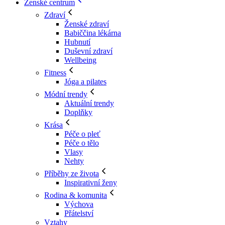
Ženské centrum
Zdraví
Ženské zdraví
Babiččina lékárna
Hubnutí
Duševní zdraví
Wellbeing
Fitness
Jóga a pilates
Módní trendy
Aktuální trendy
Doplňky
Krása
Péče o pleť
Péče o tělo
Vlasy
Nehty
Příběhy ze života
Inspirativní ženy
Rodina & komunita
Výchova
Přátelství
Vztahy