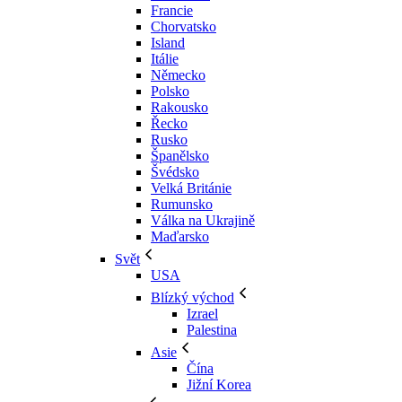
Francie
Chorvatsko
Island
Itálie
Německo
Polsko
Rakousko
Řecko
Rusko
Španělsko
Švédsko
Velká Británie
Rumunsko
Válka na Ukrajině
Maďarsko
Svět
USA
Blízký východ
Izrael
Palestina
Asie
Čína
Jižní Korea