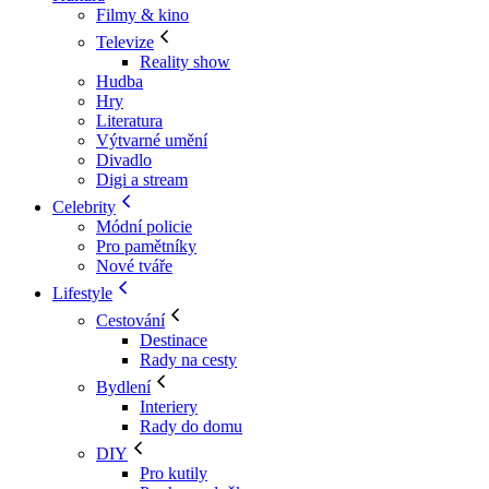
Filmy & kino
Televize
Reality show
Hudba
Hry
Literatura
Výtvarné umění
Divadlo
Digi a stream
Celebrity
Módní policie
Pro pamětníky
Nové tváře
Lifestyle
Cestování
Destinace
Rady na cesty
Bydlení
Interiery
Rady do domu
DIY
Pro kutily