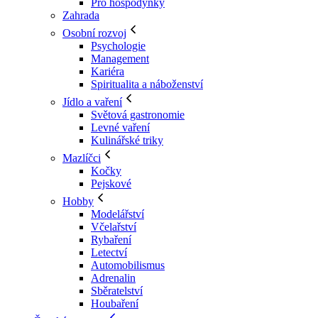
Pro hospodyňky
Zahrada
Osobní rozvoj
Psychologie
Management
Kariéra
Spiritualita a náboženství
Jídlo a vaření
Světová gastronomie
Levné vaření
Kulinářské triky
Mazlíčci
Kočky
Pejskové
Hobby
Modelářství
Včelařství
Rybaření
Letectví
Automobilismus
Adrenalin
Sběratelství
Houbaření