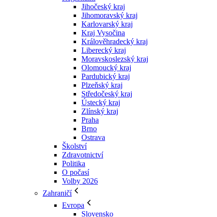
Jihočeský kraj
Jihomoravský kraj
Karlovarský kraj
Kraj Vysočina
Králověhradecký kraj
Liberecký kraj
Moravskoslezský kraj
Olomoucký kraj
Pardubický kraj
Plzeňský kraj
Středočeský kraj
Ústecký kraj
Zlínský kraj
Praha
Brno
Ostrava
Školství
Zdravotnictví
Politika
O počasí
Volby 2026
Zahraničí
Evropa
Slovensko