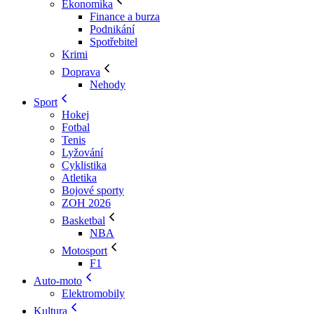
Ekonomika
Finance a burza
Podnikání
Spotřebitel
Krimi
Doprava
Nehody
Sport
Hokej
Fotbal
Tenis
Lyžování
Cyklistika
Atletika
Bojové sporty
ZOH 2026
Basketbal
NBA
Motosport
F1
Auto-moto
Elektromobily
Kultura