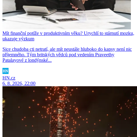
Mít finanční potíže v produktivním věku? Urychlí to stárnutí mozku,
ukazuje výzkum
Sice chudoba cti netratí, ale mít neustále hluboko do kapsy není nic
příjemného. Tým britských vědců pod vedením Praveethy
Patalayové z londýnské...
HN.cz
6. 8. 2026, 22:00