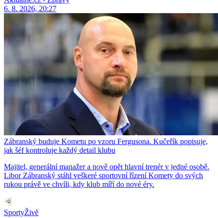
6. 8. 2026, 20:27
Zábranský buduje Kometu po vzoru Fergusona. Kučeřík popisuje,
jak šéf kontroluje každý detail klubu
Majitel, generální manažer a nově opět hlavní trenér v jedné osobě.
Libor Zábranský stáhl veškeré sportovní řízení Komety do svých
rukou právě ve chvíli, kdy klub míří do nové éry.
SportyŽivě