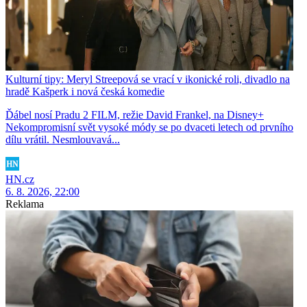
Kulturní tipy: Meryl Streepová se vrací v ikonické roli, divadlo na
hradě Kašperk i nová česká komedie
Ďábel nosí Pradu 2 FILM, režie David Frankel, na Disney+
Nekompromisní svět vysoké módy se po dvaceti letech od prvního
dílu vrátil. Nesmlouvavá...
HN.cz
6. 8. 2026, 22:00
Reklama