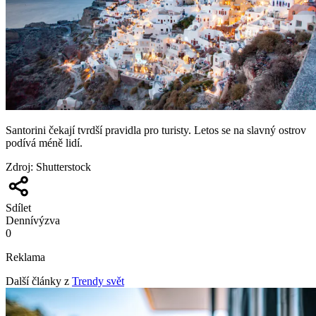
Santorini čekají tvrdší pravidla pro turisty. Letos se na slavný ostrov
podívá méně lidí.
Zdroj
:
Shutterstock
Sdílet
Denní
výzva
0
Reklama
Další články z
Trendy svět