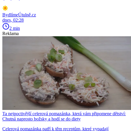
BydlímeÚtulně.cz
dnes, 02:28
2 min
Reklama
Ta nejpoctivější celerová pomazánka, která vám připomene dětství:
Chutná naprosto božsky a hodí se do diety
Celerová pomazánka patří k těm receptům, které vypadají