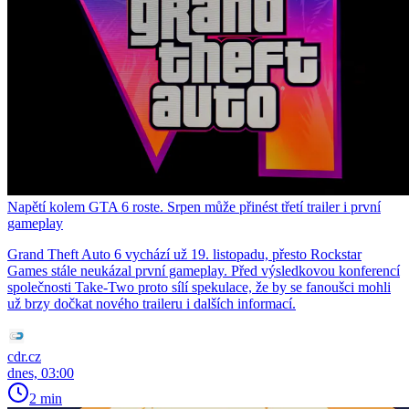
Napětí kolem GTA 6 roste. Srpen může přinést třetí trailer i první
gameplay
Grand Theft Auto 6 vychází už 19. listopadu, přesto Rockstar
Games stále neukázal první gameplay. Před výsledkovou konferencí
společnosti Take-Two proto sílí spekulace, že by se fanoušci mohli
už brzy dočkat nového traileru i dalších informací.
cdr.cz
dnes, 03:00
2 min