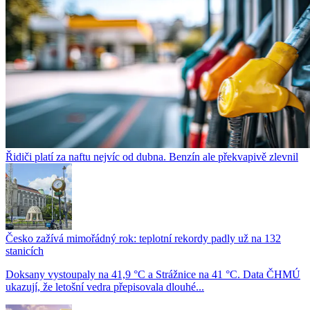
Řidiči platí za naftu nejvíc od dubna. Benzín ale překvapivě zlevnil
Česko zažívá mimořádný rok: teplotní rekordy padly už na 132
stanicích
Doksany vystoupaly na 41,9 °C a Strážnice na 41 °C. Data ČHMÚ
ukazují, že letošní vedra přepisovala dlouhé...