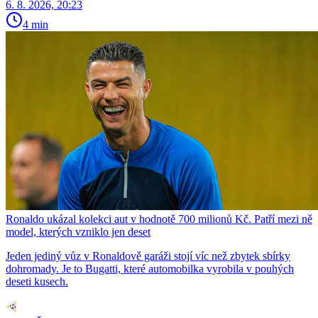
6. 8. 2026, 20:23
4 min
Ronaldo ukázal kolekci aut v hodnotě 700 milionů Kč. Patří mezi ně
model, kterých vzniklo jen deset
Jeden jediný vůz v Ronaldově garáži stojí víc než zbytek sbírky
dohromady. Je to Bugatti, které automobilka vyrobila v pouhých
deseti kusech.