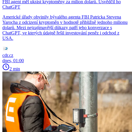
FBI agent měl ukrást kryptoměny za milion dolarů. Usvědčil ho
ChatGPT
Americké úřady obvinily bývalého agenta FBI Patricka Stevena
Yarocha z odcizení kryptoměn v hodnotě přibližně jednoho milionu
dolarů. Mezi nejzajímavější důkazy patří jeho konverzace s
ChatGPT, ve kterých údajně řešil investování peněz i odchod z
USA.
cdr.cz
dnes, 01:00
2 min