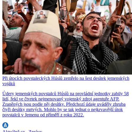
Při útocích povstaleckých Húsíů zemřelo na šest desítek jemenských
vojáků
Údery jemenských povstalců Húsíů na provládní jednotky zabily 58
lidí, řekl ve čtvrtek nejmenovaný vojenský zdroj agentuře AFP.
Zraněných jsou podle něj desítky. Předchozí údaje uváděly zhruba
čtyři desítky mrtvých. Mohlo by se tak jednat o nejkrvavější útok
povstalců v Jemenu od příměří z roku 2022.
Aktuálně.cz - Zprávy