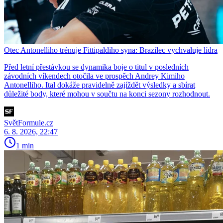
Otec Antonelliho trénuje Fittipaldiho syna: Brazilec vychvaluje lídra
Před letní přestávkou se dynamika boje o titul v posledních
závodních víkendech otočila ve prospěch Andrey Kimiho
Antonelliho. Ital dokáže pravidelně zajíždět výsledky a sbírat
důležité body, které mohou v součtu na konci sezony rozhodnout.
SvětFormule.cz
6. 8. 2026, 22:47
1 min