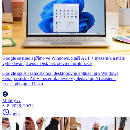
Google se usadil přímo ve Windows. Stačí ALT + mezerník a máte
vyhledávání, Lens i Disk bez otevření prohlížeče
Google spustil samostatnou desktopovou aplikaci pro Windows,
která po stisku Alt + mezerník otevře vyhledávání, AI asistenta,
Lens i přístup k Disku.
Mobify.cz
6. 8. 2026, 20:32
4 min