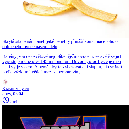
Skrytá síla banánu aneb jaké benefity přináší konzumace tohoto
oblíbeného ovoce našemu tělu
Banány jsou celosvětově nejoblíbenějším ovocem, ve světě se jich
vypěstuje ročně přes 145 milionů tun. Důvodů, proč byste je měli
jíst i vy je vícero. A neměli byste vyhazovat ani slupku, i ta se řadí
podle výzkumů vědců mezi superpotraviny.
Krasnezeny.eu
dnes, 03:04
2 min