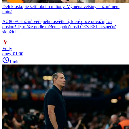
Defektoskopie šetří obcím miliony. Výměna většiny stožárů není
nutná
Až 80 % stožárů veřejného osvětlení, které obce považují za
dosloužilé, může podle měření společnosti ČEZ ESL bezpečně
sloužit i…
Volty
dnes, 01:00
1 min