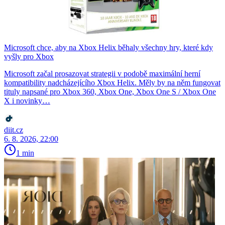
Microsoft chce, aby na Xbox Helix běhaly všechny hry, které kdy
vyšly pro Xbox
Microsoft začal prosazovat strategii v podobě maximální herní
kompatibility nadcházejícího Xbox Helix. Měly by na něm fungovat
tituly napsané pro Xbox 360, Xbox One, Xbox One S / Xbox One
X i novinky…
diit.cz
6. 8. 2026, 22:00
1 min