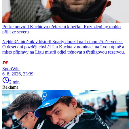
Priske potvrdil Kuchtovo přeřazení k béčku. Rozuzlení by mohlo
přijít ze severu
Nejdražší útočník v historii Sparty dorazil na Letnou 25. července.
O deset dní později chyběl Jan Kuchta v nominaci na Lyon úplně a
místo přípravy na Ligu mistrů odjel trénovat s třetiligovou rezervou.
SportWin
6. 8. 2026, 23:39
2 min
Reklama