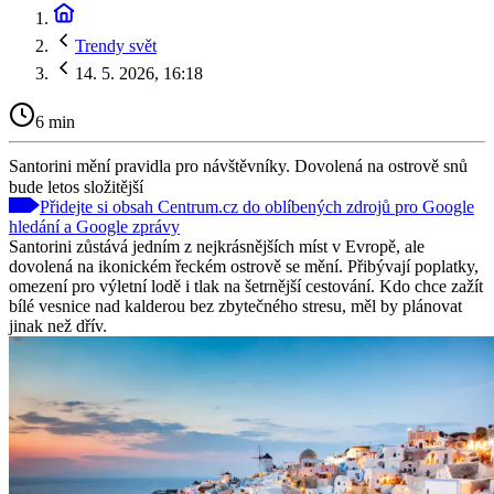
Trendy svět
14. 5. 2026, 16:18
6 min
Santorini mění pravidla pro návštěvníky. Dovolená na ostrově snů
bude letos složitější
Přidejte si obsah Centrum.cz do oblíbených zdrojů pro Google
hledání a Google zprávy
Santorini zůstává jedním z nejkrásnějších míst v Evropě, ale
dovolená na ikonickém řeckém ostrově se mění. Přibývají poplatky,
omezení pro výletní lodě i tlak na šetrnější cestování. Kdo chce zažít
bílé vesnice nad kalderou bez zbytečného stresu, měl by plánovat
jinak než dřív.