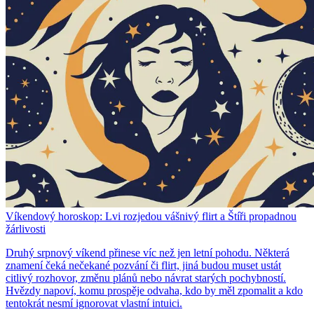
Víkendový horoskop: Lvi rozjedou vášnivý flirt a Štíři propadnou
žárlivosti
Druhý srpnový víkend přinese víc než jen letní pohodu. Některá
znamení čeká nečekané pozvání či flirt, jiná budou muset ustát
citlivý rozhovor, změnu plánů nebo návrat starých pochybností.
Hvězdy napoví, komu prospěje odvaha, kdo by měl zpomalit a kdo
tentokrát nesmí ignorovat vlastní intuici.