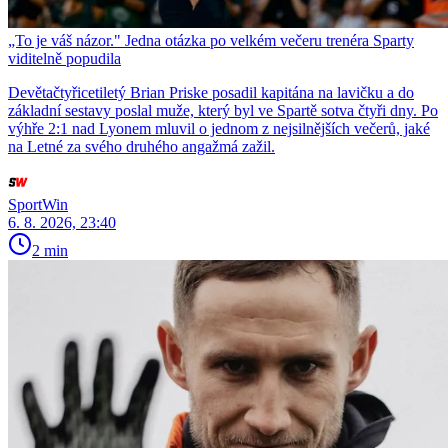
„To je váš názor." Jedna otázka po velkém večeru trenéra Sparty
viditelně popudila
Devětačtyřicetiletý Brian Priske posadil kapitána na lavičku a do
základní sestavy poslal muže, který byl ve Spartě sotva čtyři dny. Po
výhře 2:1 nad Lyonem mluvil o jednom z nejsilnějších večerů, jaké
na Letné za svého druhého angažmá zažil.
SportWin
6. 8. 2026, 23:40
2 min