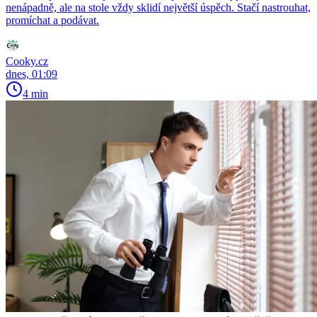
nenápadně, ale na stole vždy sklidí největší úspěch. Stačí nastrouhat,
promíchat a podávat.
Cooky.cz
dnes, 01:09
4 min