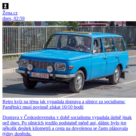
Žena.cz
dnes, 02:59
Retro kvíz na téma jak vypadala doprava a silnice za socialismu:
Pamětníci musí povinně získat 10/10 bodů
Doprava v Československu v době socialismu vypadala úplně jinak
než dnes. Po silnicích jezdilo podstatně méně aut, dálnic bylo jen
několik desítek kilometrů a cesta na dovolenou se často plánovala
týdny dopředu.