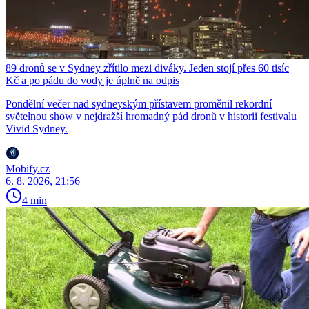
89 dronů se v Sydney zřítilo mezi diváky. Jeden stojí přes 60 tisíc
Kč a po pádu do vody je úplně na odpis
Pondělní večer nad sydneyským přístavem proměnil rekordní
světelnou show v nejdražší hromadný pád dronů v historii festivalu
Vivid Sydney.
Mobify.cz
6. 8. 2026, 21:56
4 min