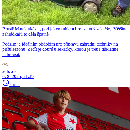
Brusíř Marek ukázal, pod jakým úhlem brousit nůž sekačky. Většina
zahrádkářů to dělá špatně
Podzim je ideálním obdobím pro přípravu zahradní techniky na
příští sezonu. Začít je dobré u sekačky, kterou je třeba důkladně
nabrousit.
adbz.cz
6. 8. 2026, 21:39
2 min