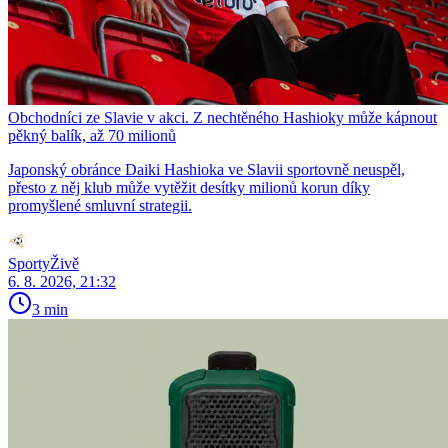
Obchodníci ze Slavie v akci. Z nechtěného Hashioky může kápnout
pěkný balík, až 70 milionů
Japonský obránce Daiki Hashioka ve Slavii sportovně neuspěl,
přesto z něj klub může vytěžit desítky milionů korun díky
promyšlené smluvní strategii.
SportyŽivě
6. 8. 2026, 21:32
3 min