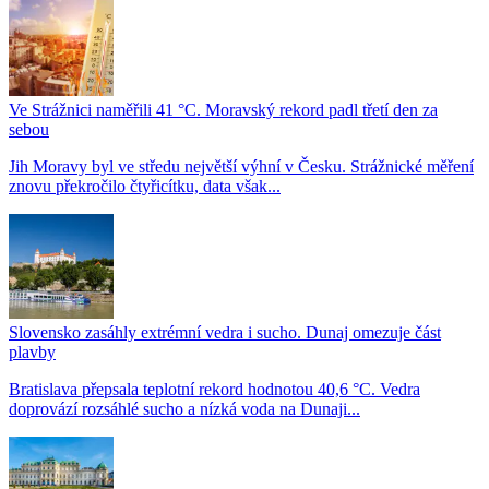
Ve Strážnici naměřili 41 °C. Moravský rekord padl třetí den za
sebou
Jih Moravy byl ve středu největší výhní v Česku. Strážnické měření
znovu překročilo čtyřicítku, data však...
Slovensko zasáhly extrémní vedra i sucho. Dunaj omezuje část
plavby
Bratislava přepsala teplotní rekord hodnotou 40,6 °C. Vedra
doprovází rozsáhlé sucho a nízká voda na Dunaji...