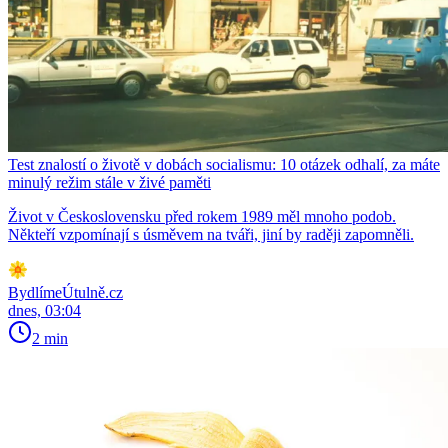
Test znalostí o životě v dobách socialismu: 10 otázek odhalí, za máte
minulý režim stále v živé paměti
Život v Československu před rokem 1989 měl mnoho podob.
Někteří vzpomínají s úsměvem na tváři, jiní by raději zapomněli.
BydlímeÚtulně.cz
dnes, 03:04
2 min