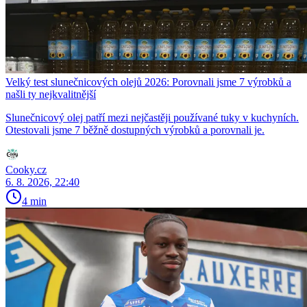
Velký test slunečnicových olejů 2026: Porovnali jsme 7 výrobků a
našli ty nejkvalitnější
Slunečnicový olej patří mezi nejčastěji používané tuky v kuchyních.
Otestovali jsme 7 běžně dostupných výrobků a porovnali je.
Cooky.cz
6. 8. 2026, 22:40
4 min