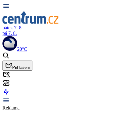
pátek 7. 8.
pá 7. 8.
20°C
Přihlášení
Reklama