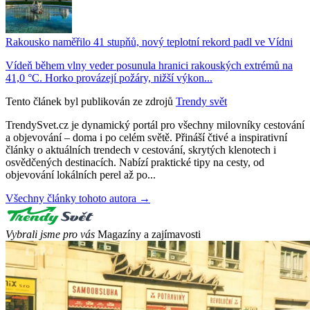
Rakousko naměřilo 41 stupňů, nový teplotní rekord padl ve Vídni
Vídeň během vlny veder posunula hranici rakouských extrémů na
41,0 °C. Horko provázejí požáry, nižší výkon...
Tento článek byl publikován ze zdrojů
Trendy svět
TrendySvet.cz je dynamický portál pro všechny milovníky cestování
a objevování – doma i po celém světě. Přináší čtivé a inspirativní
články o aktuálních trendech v cestování, skrytých klenotech i
osvědčených destinacích. Nabízí praktické tipy na cesty, od
objevování lokálních perel až po...
Všechny články tohoto autora →
Vybrali jsme pro vás
Magazíny a zajímavosti