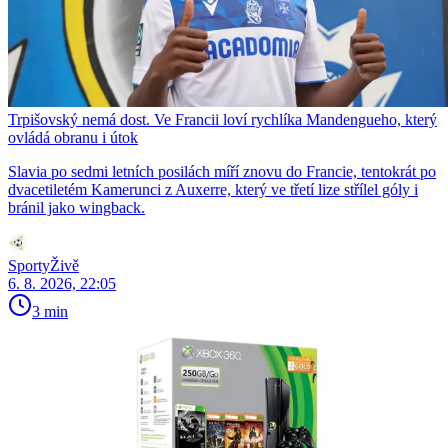
Trpišovský nemá dost. Ve Francii loví rychlíka Mandengueho, který
ovládá obranu i útok
Slavia po sedmi letních posilách míří znovu do Francie, tentokrát po
dvacetiletém Kamerunci z Auxerre, který ve třetí lize střílel góly i
bránil jako wingback.
SportyŽivě
6. 8. 2026, 22:05
3 min