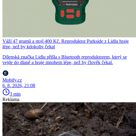
Váží 47 gramů a stojí 400 Kč. Reproduktor Parkside z Lidlu hraje
lépe, než by kdokoliv čekal
Dílenská značka Lidlu přišla s Bluetooth reproduktorem, který se
vejde do dlaně a hraje mnohem lépe, než by člověk čekal.
Mobify.cz
6. 8. 2026, 21:08
3 min
Reklama