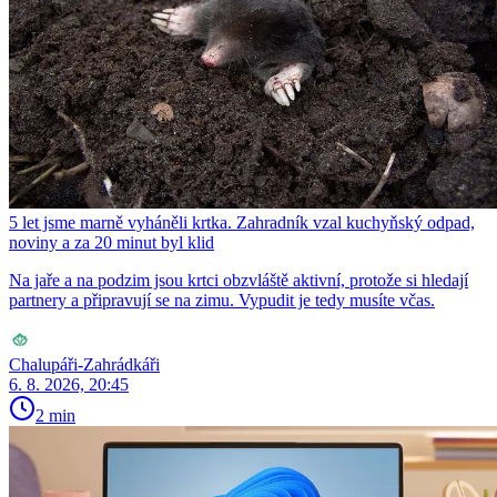
5 let jsme marně vyháněli krtka. Zahradník vzal kuchyňský odpad,
noviny a za 20 minut byl klid
Na jaře a na podzim jsou krtci obzvláště aktivní, protože si hledají
partnery a připravují se na zimu. Vypudit je tedy musíte včas.
Chalupáři-Zahrádkáři
6. 8. 2026, 20:45
2 min