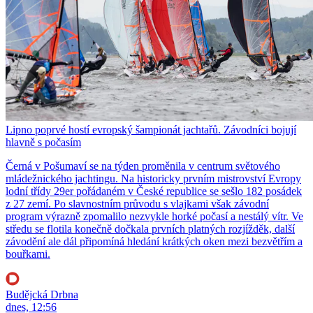
Lipno poprvé hostí evropský šampionát jachtařů. Závodníci bojují
hlavně s počasím
Černá v Pošumaví se na týden proměnila v centrum světového
mládežnického jachtingu. Na historicky prvním mistrovství Evropy
lodní třídy 29er pořádaném v České republice se sešlo 182 posádek
z 27 zemí. Po slavnostním průvodu s vlajkami však závodní
program výrazně zpomalilo nezvykle horké počasí a nestálý vítr. Ve
středu se flotila konečně dočkala prvních platných rozjížděk, další
závodění ale dál připomíná hledání krátkých oken mezi bezvětřím a
bouřkami.
Budějcká Drbna
dnes, 12:56