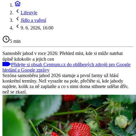
Lifestyle
Jídlo a vaření
9. 6. 2026, 16:00
5 min
Samosběr jahod v roce 2026: Přehled míst, kde si může natrhat
úplně kdokoliv a jejich cen
Přidejte si obsah Centrum.cz do oblíbených zdrojů pro Google
hledání a Google zprávy
Sezóna samosběru jahod 2026 startuje a první farmy už hlásí
konkrétní termíny. Než vyrazíte na pole, přečtěte si, kde jahody
najdete, kolik za ně zaplatíte a co s nimi doma stihnete udělat dřív,
než se zkazí.