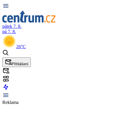
pátek 7. 8.
pá 7. 8.
26°C
Přihlášení
Reklama