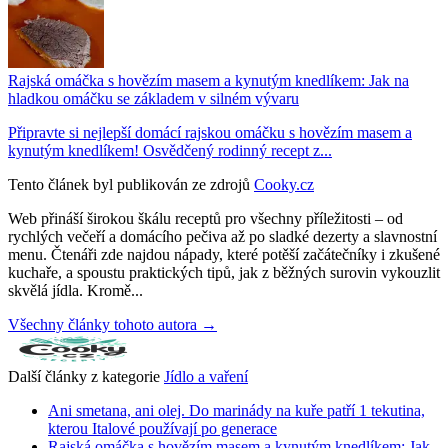
Rajská omáčka s hovězím masem a kynutým knedlíkem: Jak na
hladkou omáčku se základem v silném vývaru
Připravte si nejlepší domácí rajskou omáčku s hovězím masem a
kynutým knedlíkem! Osvědčený rodinný recept z...
Tento článek byl publikován ze zdrojů
Cooky.cz
Web přináší širokou škálu receptů pro všechny příležitosti – od
rychlých večeří a domácího pečiva až po sladké dezerty a slavnostní
menu. Čtenáři zde najdou nápady, které potěší začátečníky i zkušené
kuchaře, a spoustu praktických tipů, jak z běžných surovin vykouzlit
skvělá jídla. Kromě...
Všechny články tohoto autora →
Další články z kategorie
Jídlo a vaření
Ani smetana, ani olej. Do marinády na kuře patří 1 tekutina,
kterou Italové používají po generace
Rajská omáčka s hovězím masem a kynutým knedlíkem: Jak