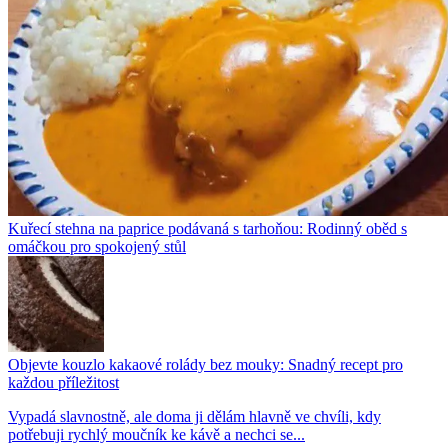
Kuřecí stehna na paprice podávaná s tarhoňou: Rodinný oběd s
omáčkou pro spokojený stůl
Objevte kouzlo kakaové rolády bez mouky: Snadný recept pro
každou příležitost
Vypadá slavnostně, ale doma ji dělám hlavně ve chvíli, kdy
potřebuji rychlý moučník ke kávě a nechci se...