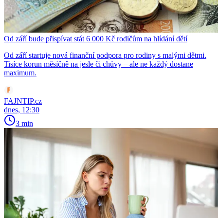
Od září bude přispívat stát 6 000 Kč rodičům na hlídání dětí
Od září startuje nová finanční podpora pro rodiny s malými dětmi.
Tisíce korun měsíčně na jesle či chůvy – ale ne každý dostane
maximum.
FAJNTIP.cz
dnes, 12:30
3 min