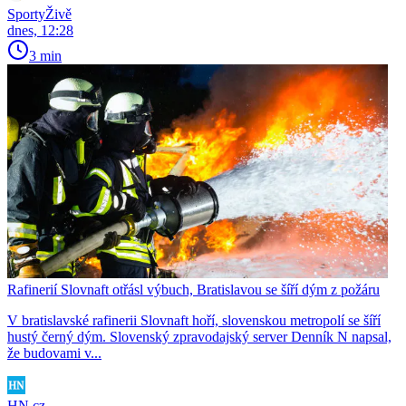
SportyŽivě
dnes, 12:28
3 min
Rafinerií Slovnaft otřásl výbuch, Bratislavou se šíří dým z požáru
V bratislavské rafinerii Slovnaft hoří, slovenskou metropolí se šíří
hustý černý dým. Slovenský zpravodajský server Denník N napsal,
že budovami v...
HN.cz