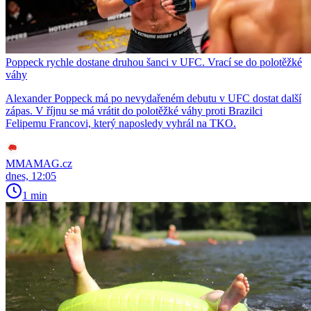
Poppeck rychle dostane druhou šanci v UFC. Vrací se do polotěžké
váhy
Alexander Poppeck má po nevydařeném debutu v UFC dostat další
zápas. V říjnu se má vrátit do polotěžké váhy proti Brazilci
Felipemu Francovi, který naposledy vyhrál na TKO.
MMAMAG.cz
dnes, 12:05
1 min