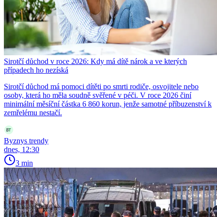
Sirotčí důchod v roce 2026: Kdy má dítě nárok a ve kterých
případech ho nezíská
Sirotčí důchod má pomoci dítěti po smrti rodiče, osvojitele nebo
osoby, která ho měla soudně svěřené v péči. V roce 2026 činí
minimální měsíční částka 6 860 korun, jenže samotné příbuzenství k
zemřelému nestačí.
Byznys trendy
dnes, 12:30
3 min