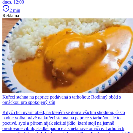
dnes, 12:00
2 min
Reklama
Kuřecí stehna na paprice podávaná s tarhoňou: Rodinný oběd s
omáčkou pro spokojený stůl
Když chci uvařit oběd, na kterém se doma všichni shodnou, často
padne volba právě na kuřecí stehna na paprice s tarhoňou. Je to
poctivé, syté a přitom nijak složité jídlo, které stojí na jemně
orestované cibuli, sladké paprice a smetanové omáčce. Tarhoňa k