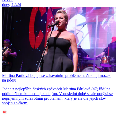
dnes, 12:24
Martina Pártlová bojuje se zdravotním problémem. Zradil ji mozek
na pódiu
Jedna z nejlepších českých zpěvaček Martina Pártlová (47) řádí na
pódiu během koncertu jako tajfun. V poslední době se ale potýká se
nepříjemným zdravotním problémem, který je ale dle jejích slov
spojen s věkem.