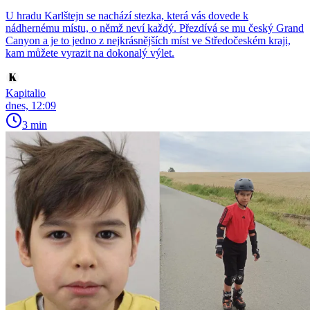
U hradu Karlštejn se nachází stezka, která vás dovede k
nádhernému místu, o němž neví každý. Přezdívá se mu český Grand
Canyon a je to jedno z nejkrásnějších míst ve Středočeském kraji,
kam můžete vyrazit na dokonalý výlet.
Kapitalio
dnes, 12:09
3 min