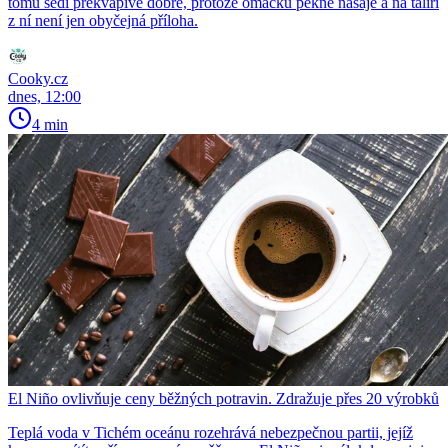
tomu sedí překvapivě dobře, protože omáčku pěkně nasaje a na talíři
z ní není jen obyčejná příloha.
Cooky.cz
dnes, 12:00
4 min
El Niño ovlivňuje ceny běžných potravin. Zdražuje přes 20 výrobků
Teplá voda v Tichém oceánu rozehrává nebezpečnou partii, jejíž