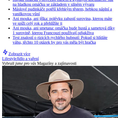
na hladkou omáčku se základem v silném vývaru
Máslové pudinkáče potěší křehkým těstem, hebkou náplní a
vanilkovou vůní
Ani mouka, ani jíška: polévku zahustí surovina, kterou máte
ve spíži celý rok a přehlížíte ji
Ani mouka, ani smetana: omáčka bude hustá a sametová díky
1 surovině, kterou Francouzi používají odjakživa
Test znalostí o rizicích rychlého hubnutí: Pokud si hlídáte
váhu, těchto 10 otázek by pro vás měla být hračka
Zobrazit více
Lifestyle
Jídlo a vaření
Vybrali jsme pro vás
Magazíny a zajímavosti