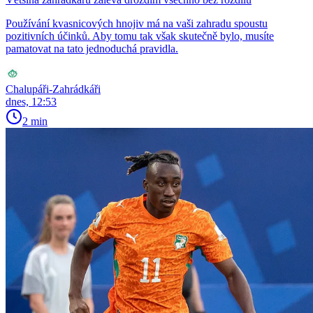
Používání kvasnicových hnojiv má na vaši zahradu spoustu
pozitivních účinků. Aby tomu tak však skutečně bylo, musíte
pamatovat na tato jednoduchá pravidla.
Chalupáři-Zahrádkáři
dnes, 12:53
2 min