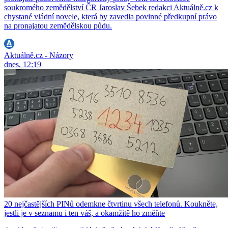
soukromého zemědělství ČR Jaroslav Šebek redakci Aktuálně.cz k
chystané vládní novele, která by zavedla povinné předkupní právo
na pronajatou zemědělskou půdu.
Aktuálně.cz - Názory
dnes, 12:19
20 nejčastějších PINů odemkne čtvrtinu všech telefonů. Koukněte,
jestli je v seznamu i ten váš, a okamžitě ho změňte