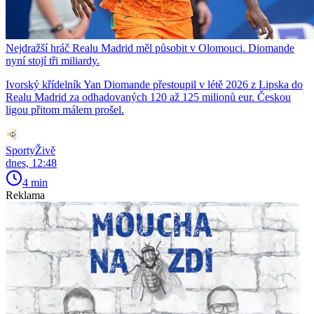
Nejdražší hráč Realu Madrid měl působit v Olomouci. Diomande
nyní stojí tři miliardy.
Ivorský křídelník Yan Diomande přestoupil v létě 2026 z Lipska do
Realu Madrid za odhadovaných 120 až 125 milionů eur. Českou
ligou přitom málem prošel.
SportyŽivě
dnes, 12:48
4 min
Reklama