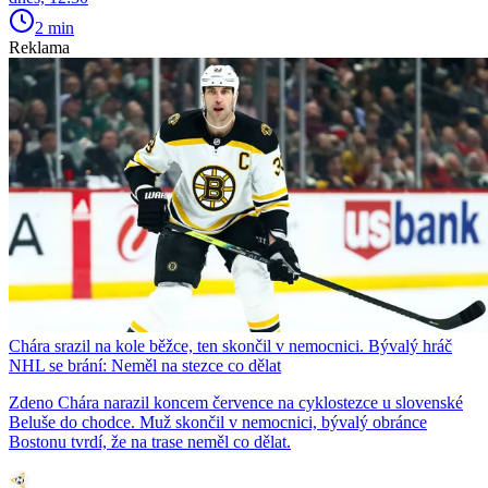
2 min
Reklama
Chára srazil na kole běžce, ten skončil v nemocnici. Bývalý hráč
NHL se brání: Neměl na stezce co dělat
Zdeno Chára narazil koncem července na cyklostezce u slovenské
Beluše do chodce. Muž skončil v nemocnici, bývalý obránce
Bostonu tvrdí, že na trase neměl co dělat.