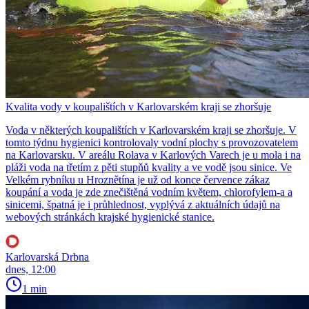
Kvalita vody v koupalištích v Karlovarském kraji se zhoršuje
Voda v některých koupalištích v Karlovarském kraji se zhoršuje. V
tomto týdnu hygienici kontrolovaly vodní plochy s provozovatelem
na Karlovarsku. V areálu Rolava v Karlových Varech je u mola i na
pláži voda na třetím z pěti stupňů kvality a ve vodě jsou sinice. Ve
Velkém rybníku u Hroznětína je už od konce července zákaz
koupání a voda je zde znečištěná vodním květem, chlorofylem-a a
sinicemi, špatná je i průhlednost, vyplývá z aktuálních údajů na
webových stránkách krajské hygienické stanice.
Karlovarská Drbna
dnes, 12:00
1 min