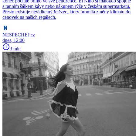
konec pocítíte přímo ve své peněžence. El Niño si málokdo spojuje
s ranním šálkem kávy nebo nákupem rýže v českém supermarketu.
Přesto existuje neviditelný řetězec, který promítá změny klimatu do
cenovek na našich regálech.
NESPECHEJ.cz
dnes, 12:00
3 min