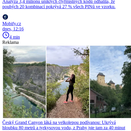
Analýza 3,4 milionu uniklých čtyřmístných kódů odhalila, že
pouhých 20 kombinací pokrývá 27 % všech PINů ve vzorku.
Mobify.cz
dnes, 12:16
4 min
Reklama
Český Grand Canyon láká na velkolepou podívanou: Ukrývá
hloubku 80 metrů a tyrkysovou vodu, z Prahy jste tam za 40 minut