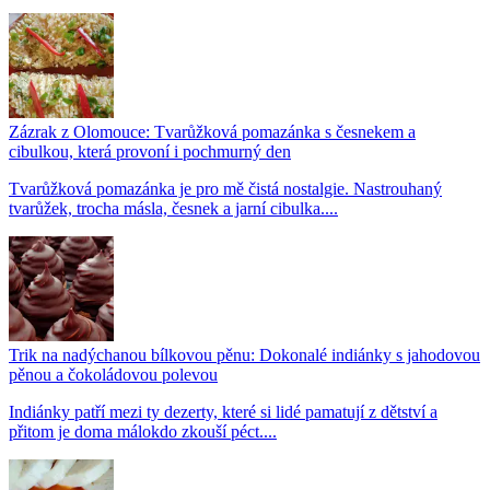
Zázrak z Olomouce: Tvarůžková pomazánka s česnekem a
cibulkou, která provoní i pochmurný den
Tvarůžková pomazánka je pro mě čistá nostalgie. Nastrouhaný
tvarůžek, trocha másla, česnek a jarní cibulka....
Trik na nadýchanou bílkovou pěnu: Dokonalé indiánky s jahodovou
pěnou a čokoládovou polevou
Indiánky patří mezi ty dezerty, které si lidé pamatují z dětství a
přitom je doma málokdo zkouší péct....