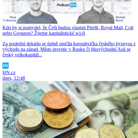
Kdo by si pomyslel, že Češi budou vlastnit Pirelli, Royal Mail, Colt
nebo Groupon? Žijeme kapitalistické sci-fi
Za poslední dekádu se úplně otočila korouhvička českého byznysu z
východu na západ. Místo investic v Rusku či jihovýchodní Asii se
český velkokapitál...
HN.cz
dnes, 12:48