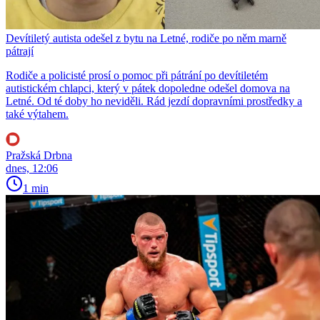
Devítiletý autista odešel z bytu na Letné, rodiče po něm marně
pátrají
Rodiče a policisté prosí o pomoc při pátrání po devítiletém
autistickém chlapci, který v pátek dopoledne odešel domova na
Letné. Od té doby ho neviděli. Rád jezdí dopravními prostředky a
také výtahem.
Pražská Drbna
dnes, 12:06
1 min