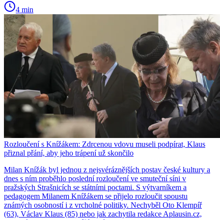
4 min
Rozloučení s Knížákem: Zdrcenou vdovu museli podpírat, Klaus
přiznal přání, aby jeho trápení už skončilo
Milan Knížák byl jednou z nejsvéráznějších postav české kultury a
dnes s ním proběhlo poslední rozloučení ve smuteční síni v
pražských Strašnicích se státními poctami. S výtvarníkem a
pedagogem Milanem Knížákem se přijelo rozloučit spoustu
známých osobností i z vrcholné politiky. Nechyběl Oto Klempíř
(63), Václav Klaus (85) nebo jak zachytila redakce Aplausin.cz,