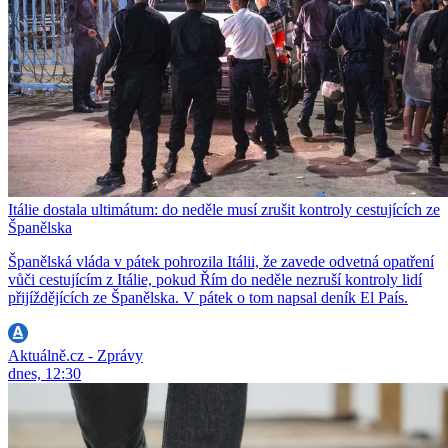
Itálie dostala ultimátum: do neděle musí zrušit kontroly cestujících ze
Španělska
Španělská vláda v pátek pohrozila Itálii, že zavede odvetná opatření
vůči cestujícím z Itálie, pokud Řím do neděle nezruší kontroly lidí
přijíždějících ze Španělska. V pátek o tom napsal deník El País.
Aktuálně.cz - Zprávy
dnes, 12:30