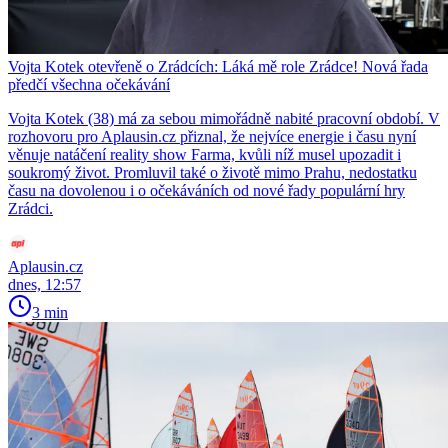
Vojta Kotek otevřeně o Zrádcích: Láká mě role Zrádce! Nová řada
předčí všechna očekávání
Vojta Kotek (38) má za sebou mimořádně nabité pracovní období. V
rozhovoru pro Aplausin.cz přiznal, že nejvíce energie i času nyní
věnuje natáčení reality show Farma, kvůli níž musel upozadit i
soukromý život. Promluvil také o životě mimo Prahu, nedostatku
času na dovolenou i o očekáváních od nové řady populární hry
Zrádci.
Aplausin.cz
dnes, 12:57
3 min