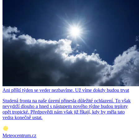
Ani příští týden se veder nezbavíme. Už víme dokdy budou trvat
Studená fronta na naše území přinesla důležité ochlazení. To však
nevydrží dlouho a hned s nástupem nového týdne budou teploty
opět tropické. Předpovědi nám však již říkají, kdy by měla tato
vedra konečně ustat.
Meteocentrum.cz