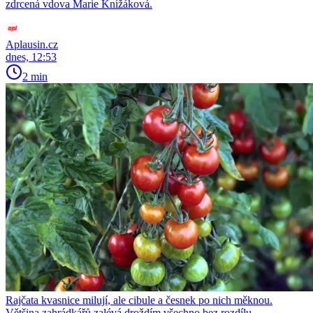
zdrcená vdova Marie Knížáková.
Aplausin.cz
dnes, 12:53
2 min
Rajčata kvasnice milují, ale cibule a česnek po nich měknou.
Většina zahrádkářů zalévá droždím všechno bez rozdílu