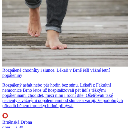
Rozpálené chodníky i slunce. Lékaři v Brně řeší vážné letní
popáleniny
Rozpálený asfalt nebo pár hodin bez stínu. Lékaři z Fakultní
nemocnice Brno letos už hospitalizovali pět lidí s těžkými
popáleninami chodidel, mezi nimi i roční dítě. Ošetřovali také
pacienty s vážnými popáleninami od slunce a varují, že podobných
případů během tropických dnů přibývá.
Brněnská Drbna
dnes, 12:30