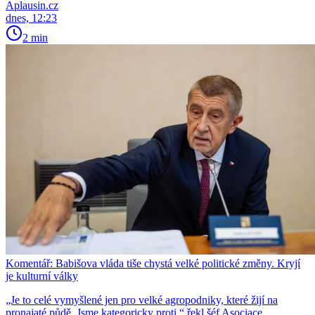
Aplausin.cz
dnes, 12:23
2 min
Komentář: Babišova vláda tiše chystá velké politické změny. Kryjí
je kulturní války
„Je to celé vymyšlené jen pro velké agropodniky, které žijí na
pronajaté půdě. Jsme kategoricky proti,“ řekl šéf Asociace