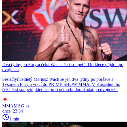
Dva týdny po Furym čeká Wacha šest soupeřů. Do klece půjdou po
dvojicích
Šestačtyřicetiletý Mariusz Wach se jen dva týdny po porážce s
Tysonem Furym vrací do PRIME SHOW MMA. V Koszalinu ho
čeká šest soupeřů, kteří se proti němu budou střídat po dvojicích.
MMAMAG.cz
dnes, 23:34
1 min