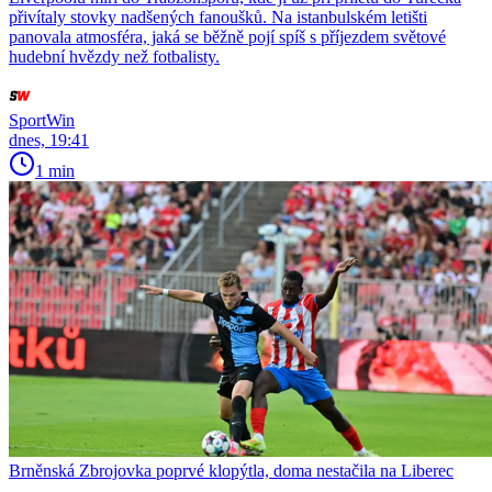
přivítaly stovky nadšených fanoušků. Na istanbulském letišti
panovala atmosféra, jaká se běžně pojí spíš s příjezdem světové
hudební hvězdy než fotbalisty.
SportWin
dnes, 19:41
1 min
Brněnská Zbrojovka poprvé klopýtla, doma nestačila na Liberec