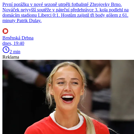
První porážku v nové sezoně utrpěli fotbalisté Zbrojovky Brno.
Nováček nejvyšší soutěže v páteční předehrávce 3. kola podlehl na
domácím stadionu Liberci 0:1. Hostům zajistil tři body gólem z 61.
minuty Patrik Dulay.
Brněnská Drbna
dnes, 19:40
2 min
Reklama