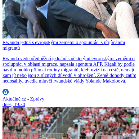
Rwanda jedná s evropskými zeměmi o spolupráci s přijímáním
migrantů
Rwanda vede předběžná jednání s některými evropskými zeměmi o
spolupráci v oblasti migrace, napsala agentura AFP. Kigali by podle
návrhu mohlo přijímat rodiny migrantů, kteří uvízli na cestě, nemají
kam jít nebo jsou z různých důvodů v ohrožení. Země dohody zatím
nedosáhly, uvedla mluvčí rwandské vlády Yolande Makoloová.
Aktuálně.cz - Zprávy
dnes, 19:30