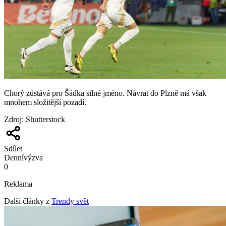
Chorý zůstává pro Šádka silné jméno. Návrat do Plzně má však
mnohem složitější pozadí.
Zdroj
:
Shutterstock
Sdílet
Denní
výzva
0
Reklama
Další články z
Trendy svět