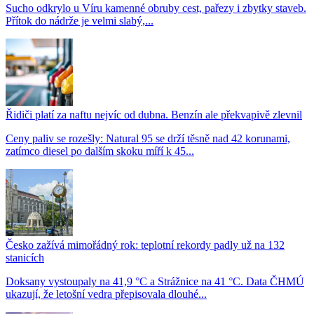
Sucho odkrylo u Víru kamenné obruby cest, pařezy i zbytky staveb.
Přítok do nádrže je velmi slabý,...
Řidiči platí za naftu nejvíc od dubna. Benzín ale překvapivě zlevnil
Ceny paliv se rozešly: Natural 95 se drží těsně nad 42 korunami,
zatímco diesel po dalším skoku míří k 45...
Česko zažívá mimořádný rok: teplotní rekordy padly už na 132
stanicích
Doksany vystoupaly na 41,9 °C a Strážnice na 41 °C. Data ČHMÚ
ukazují, že letošní vedra přepisovala dlouhé...