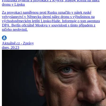
Protiruská hysterie a provokace z Kyjeva, reaguje Kreml na nález
dronu v Lipsku
Za provokaci namířenou proti Rusku označilo v pátek ruské
velvyslanectví v Německu úterní nález dronu s výbušninou na
východoněmeckém letišti Lipsko/Halle. Informuje o tom agentura
DPA. Berlín oficiálně Moskvu v souvislosti s tímto případem z
ničeho neobvinil.
Aktuálně.cz - Zprávy
dnes, 20:23