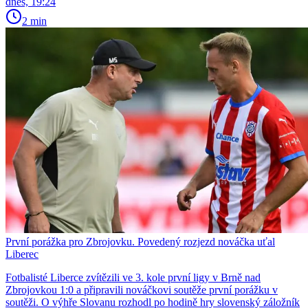
dnes, 19:24
2 min
První porážka pro Zbrojovku. Povedený rozjezd nováčka uťal
Liberec
Fotbalisté Liberce zvítězili ve 3. kole první ligy v Brně nad
Zbrojovkou 1:0 a připravili nováčkovi soutěže první porážku v
soutěži. O výhře Slovanu rozhodl po hodině hry slovenský záložník