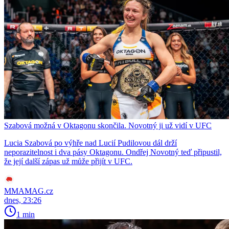
Szabová možná v Oktagonu skončila. Novotný ji už vidí v UFC
Lucia Szabová po výhře nad Lucií Pudilovou dál drží
neporazitelnost i dva pásy Oktagonu. Ondřej Novotný teď připustil,
že její další zápas už může přijít v UFC.
MMAMAG.cz
dnes, 23:26
1 min