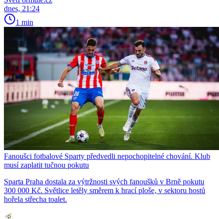
dnes, 21:24
1 min
Fanoušci fotbalové Sparty předvedli nepochopitelné chování. Klub
musí zaplatit tučnou pokutu
Sparta Praha dostala za výtržnosti svých fanoušků v Brně pokutu
300 000 Kč. Světlice letěly směrem k hrací ploše, v sektoru hostů
hořela střecha toalet.