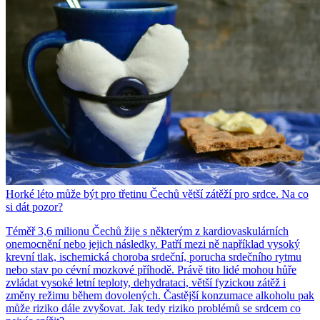
Horké léto může být pro třetinu Čechů větší zátěží pro srdce. Na co
si dát pozor?
Téměř 3,6 milionu Čechů žije s některým z kardiovaskulárních
onemocnění nebo jejich následky. Patří mezi ně například vysoký
krevní tlak, ischemická choroba srdeční, porucha srdečního rytmu
nebo stav po cévní mozkové příhodě. Právě tito lidé mohou hůře
zvládat vysoké letní teploty, dehydrataci, větší fyzickou zátěž i
změny režimu během dovolených. Častější konzumace alkoholu pak
může riziko dále zvyšovat. Jak tedy riziko problémů se srdcem co