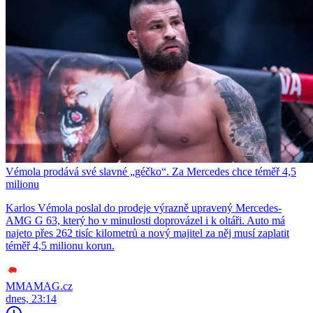
Vémola prodává své slavné „géčko“. Za Mercedes chce téměř 4,5
milionu
Karlos Vémola poslal do prodeje výrazně upravený Mercedes-
AMG G 63, který ho v minulosti doprovázel i k oltáři. Auto má
najeto přes 262 tisíc kilometrů a nový majitel za něj musí zaplatit
téměř 4,5 milionu korun.
MMAMAG.cz
dnes, 23:14