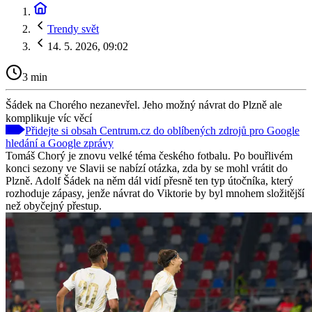
Trendy svět
14. 5. 2026, 09:02
3 min
Šádek na Chorého nezanevřel. Jeho možný návrat do Plzně ale
komplikuje víc věcí
Přidejte si obsah Centrum.cz do oblíbených zdrojů pro Google
hledání a Google zprávy
Tomáš Chorý je znovu velké téma českého fotbalu. Po bouřlivém
konci sezony ve Slavii se nabízí otázka, zda by se mohl vrátit do
Plzně. Adolf Šádek na něm dál vidí přesně ten typ útočníka, který
rozhoduje zápasy, jenže návrat do Viktorie by byl mnohem složitější
než obyčejný přestup.