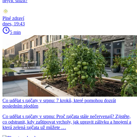
nejvíc snížit?
Plné zdraví
dnes, 19:43
5 min
Co udělat s rajčaty v srpnu: 7 kroků, které pomohou dozrát
posledním plodům
Co udělat s rajčaty v srpnu: Proč rajčata stále nečervenají? Zjistěte,
co odstranit, kdy zaštipovat vrcholy, jak upravit zálivku a hnojení a
která zelená rajčata už můžete …