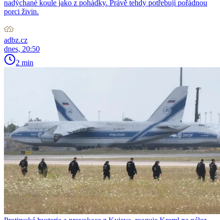
nadýchané koule jako z pohádky. Právě tehdy potřebují pořádnou
porci živin.
adbz.cz
dnes, 20:50
2 min