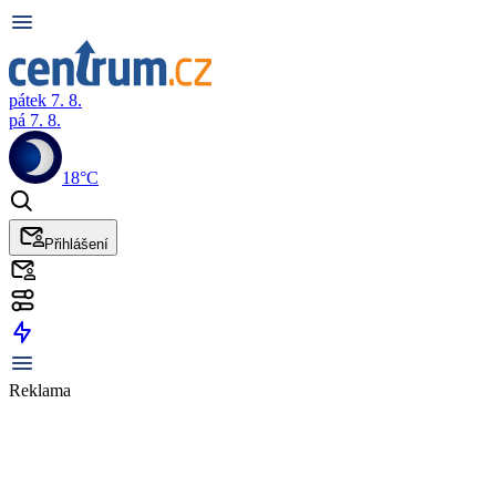
pátek 7. 8.
pá 7. 8.
18°C
Přihlášení
Reklama