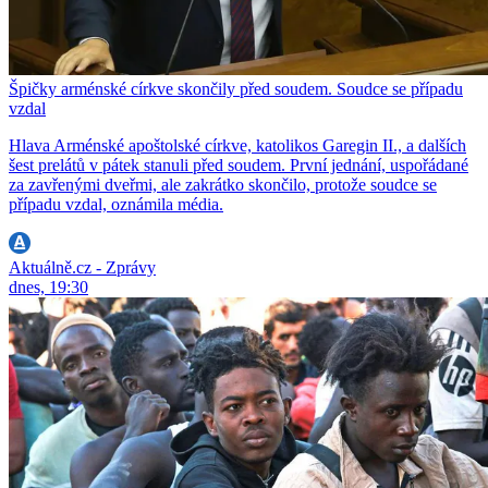
Špičky arménské církve skončily před soudem. Soudce se případu
vzdal
Hlava Arménské apoštolské církve, katolikos Garegin II., a dalších
šest prelátů v pátek stanuli před soudem. První jednání, uspořádané
za zavřenými dveřmi, ale zakrátko skončilo, protože soudce se
případu vzdal, oznámila média.
Aktuálně.cz - Zprávy
dnes, 19:30