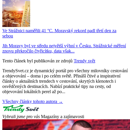
Ve Strážnici naměřili 41 °C. Moravský rekord padl třetí den za
sebou
Jih Moravy byl ve středu největší výhní v Česku. Strážnické měření
znovu překročilo čtyřicítku, data však...
Tento článek byl publikován ze zdrojů
Trendy svět
TrendySvet.cz je dynamický portál pro všechny milovníky cestování
a objevování – doma i po celém světě. Přináší čtivé a inspirativní
články o aktuálních trendech v cestování, skrytých klenotech i
osvědčených destinacích. Nabízí praktické tipy na cesty, od
objevování lokálních perel až po...
Všechny články tohoto autora →
Vybrali jsme pro vás
Magazíny a zajímavosti