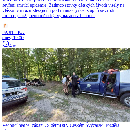
sevření smrtící epidemie. Zatímco stovky dětských životů visely na
vlásku, v mrazu klesajícím pod minus čtyřicet stupňů se zrodil
hrdina, jehož jméno mělo být vymazáno z historie.
FAJNTIP.cz
dnes, 19:00
4 min
Vedoucí nedbal zákazu. S dětmi si v Českém Švýcarsku rozdělal