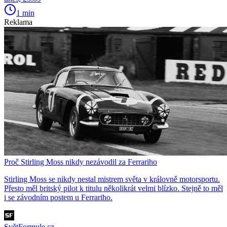
1 min
Reklama
Proč Stirling Moss nikdy nezávodil za Ferrariho
Stirling Moss se nikdy nestal mistrem světa v královně motorsportu.
Přesto měl britský pilot k titulu několikrát velmi blízko. Stejně to měl
i se závodním postem u Ferrariho.
SvětFormule.cz