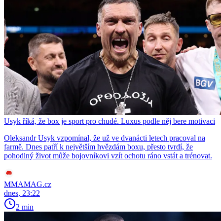
Usyk říká, že box je sport pro chudé. Luxus podle něj bere motivaci
Oleksandr Usyk vzpomínal, že už ve dvanácti letech pracoval na
farmě. Dnes patří k největším hvězdám boxu, přesto tvrdí, že
pohodlný život může bojovníkovi vzít ochotu ráno vstát a trénovat.
MMAMAG.cz
dnes, 23:22
2 min