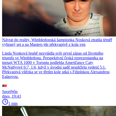
Návrat do reality. Wimbledonská šampionka Nosková ztratila téměř
vyhraný set a na Masters jde překvapivě z kola ven
Linda Nosková hrubě nezvládla svůj první zápas od životního
triumfu ve Wimbledonu. Perspektivní česká reprezentantka na
turnaji WTA 1000 v Torontu podlehla Američance Caty
McNallyové 6:7, 1:6, když v úvodní sadě neudržela vedení 5:1.
Překvapivá vítězka se ve třetím kole utká s Filipínkou Alexandrou
Ealaovou.
SportWin
dnes, 19:43
1 min