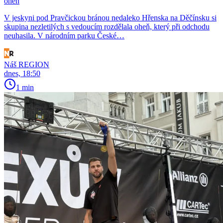
oheň
V jeskyni pod Pravčickou bránou nedaleko Hřenska na Děčínsku si
skupina nezletilých s vedoucím rozdělala oheň, který při odchodu
neuhasila. V národním parku České…
Náš REGION
dnes, 18:50
1 min