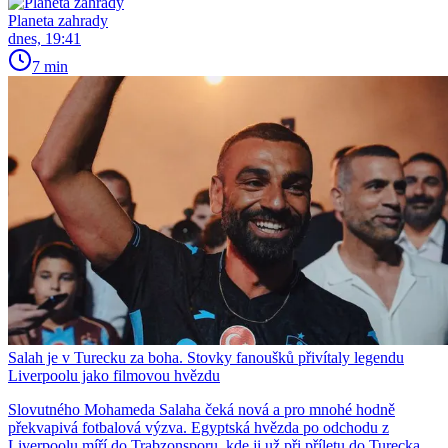
Planeta zahrady
dnes, 19:41
7 min
Salah je v Turecku za boha. Stovky fanoušků přivítaly legendu
Liverpoolu jako filmovou hvězdu
Slovutného Mohameda Salaha čeká nová a pro mnohé hodně
překvapivá fotbalová výzva. Egyptská hvězda po odchodu z
Liverpoolu míří do Trabzonsporu, kde ji už při příletu do Turecka