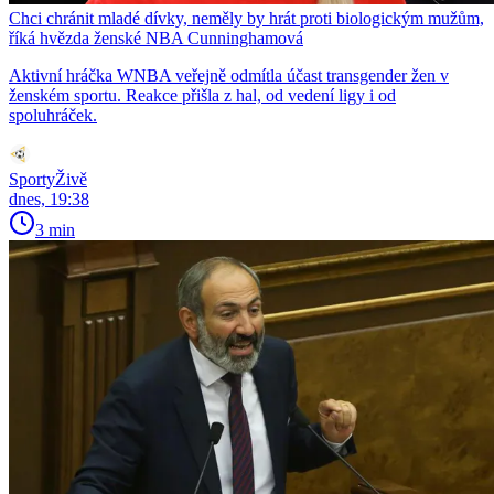
Chci chránit mladé dívky, neměly by hrát proti biologickým mužům,
říká hvězda ženské NBA Cunninghamová
Aktivní hráčka WNBA veřejně odmítla účast transgender žen v
ženském sportu. Reakce přišla z hal, od vedení ligy i od
spoluhráček.
SportyŽivě
dnes, 19:38
3 min