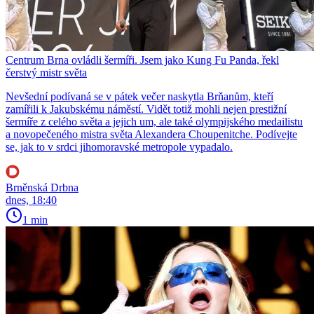
Centrum Brna ovládli šermíři. Jsem jako Kung Fu Panda, řekl
čerstvý mistr světa
Nevšední podívaná se v pátek večer naskytla Brňanům, kteří
zamířili k Jakubskému náměstí. Vidět totiž mohli nejen prestižní
šermíře z celého světa a jejich um, ale také olympijského medailistu
a novopečeného mistra světa Alexandera Choupenitche. Podívejte
se, jak to v srdci jihomoravské metropole vypadalo.
Brněnská Drbna
dnes, 18:40
1 min