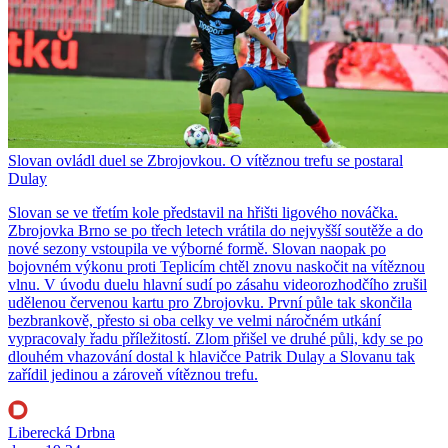
Slovan ovládl duel se Zbrojovkou. O vítěznou trefu se postaral
Dulay
Slovan se ve třetím kole představil na hřišti ligového nováčka.
Zbrojovka Brno se po třech letech vrátila do nejvyšší soutěže a do
nové sezony vstoupila ve výborné formě. Slovan naopak po
bojovném výkonu proti Teplicím chtěl znovu naskočit na vítěznou
vlnu. V úvodu duelu hlavní sudí po zásahu videorozhodčího zrušil
udělenou červenou kartu pro Zbrojovku. První půle tak skončila
bezbrankově, přesto si oba celky ve velmi náročném utkání
vypracovaly řadu příležitostí. Zlom přišel ve druhé půli, kdy se po
dlouhém vhazování dostal k hlavičce Patrik Dulay a Slovanu tak
zařídil jedinou a zároveň vítěznou trefu.
Liberecká Drbna