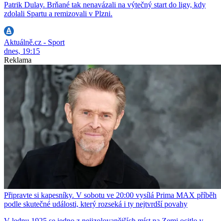
Patrik Dulay. Brňané tak nenavázali na výtečný start do ligy, kdy
zdolali Spartu a remizovali v Plzni.
Aktuálně.cz - Sport
dnes, 19:15
Reklama
Připravte si kapesníky. V sobotu ve 20:00 vysílá Prima MAX příběh
podle skutečné události, který rozseká i ty nejtvrdší povahy
V lednu 1925 se jedno z nejizolovanějších míst na Zemi ocitlo v