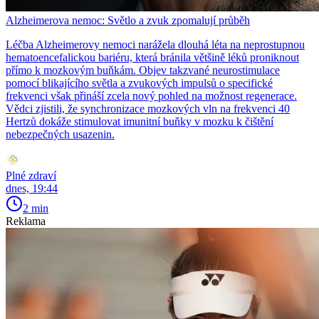
Alzheimerova nemoc: Světlo a zvuk zpomalují průběh
Léčba Alzheimerovy nemoci narážela dlouhá léta na neprostupnou
hematoencefalickou bariéru, která bránila většině léků proniknout
přímo k mozkovým buňkám. Objev takzvané neurostimulace
pomocí blikajícího světla a zvukových impulsů o specifické
frekvenci však přináší zcela nový pohled na možnost regenerace.
Vědci zjistili, že synchronizace mozkových vln na frekvenci 40
Hertzů dokáže stimulovat imunitní buňky v mozku k čištění
nebezpečných usazenin.
Plné zdraví
dnes, 19:44
2 min
Reklama