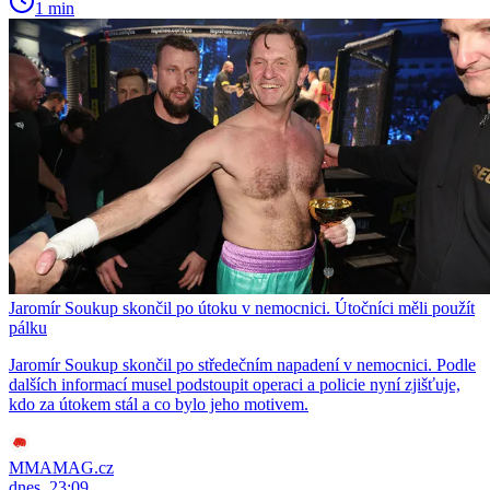
1 min
Jaromír Soukup skončil po útoku v nemocnici. Útočníci měli použít
pálku
Jaromír Soukup skončil po středečním napadení v nemocnici. Podle
dalších informací musel podstoupit operaci a policie nyní zjišťuje,
kdo za útokem stál a co bylo jeho motivem.
MMAMAG.cz
dnes, 23:09