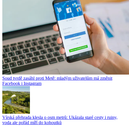
Soud tvrdě zasáhl proti Metě: mladým uživatelům má změnit
Facebook i Instagram
Vírská přehrada klesla o osm metrů: Ukázala staré cesty i ruiny,
voda ale pořád míří do kohoutků