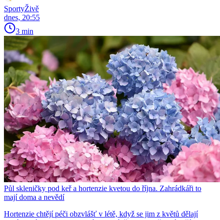
SportyŽivě
dnes, 20:55
3 min
Půl skleničky pod keř a hortenzie kvetou do října. Zahrádkáři to
mají doma a nevědí
Hortenzie chtějí péči obzvlášť v létě, když se jim z květů dělají