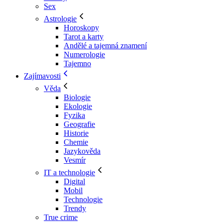
Sex
Astrologie
Horoskopy
Tarot a karty
Andělé a tajemná znamení
Numerologie
Tajemno
Zajímavosti
Věda
Biologie
Ekologie
Fyzika
Geografie
Historie
Chemie
Jazykověda
Vesmír
IT a technologie
Digital
Mobil
Technologie
Trendy
True crime