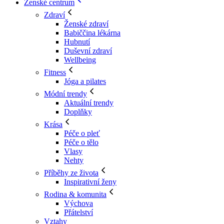
Ženské centrum
Zdraví
Ženské zdraví
Babiččina lékárna
Hubnutí
Duševní zdraví
Wellbeing
Fitness
Jóga a pilates
Módní trendy
Aktuální trendy
Doplňky
Krása
Péče o pleť
Péče o tělo
Vlasy
Nehty
Příběhy ze života
Inspirativní ženy
Rodina & komunita
Výchova
Přátelství
Vztahy