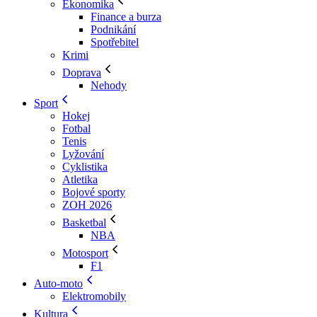
Ekonomika
Finance a burza
Podnikání
Spotřebitel
Krimi
Doprava
Nehody
Sport
Hokej
Fotbal
Tenis
Lyžování
Cyklistika
Atletika
Bojové sporty
ZOH 2026
Basketbal
NBA
Motosport
F1
Auto-moto
Elektromobily
Kultura