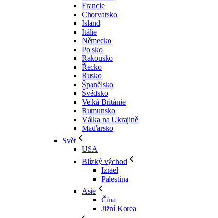
Francie
Chorvatsko
Island
Itálie
Německo
Polsko
Rakousko
Řecko
Rusko
Španělsko
Švédsko
Velká Británie
Rumunsko
Válka na Ukrajině
Maďarsko
Svět
USA
Blízký východ
Izrael
Palestina
Asie
Čína
Jižní Korea