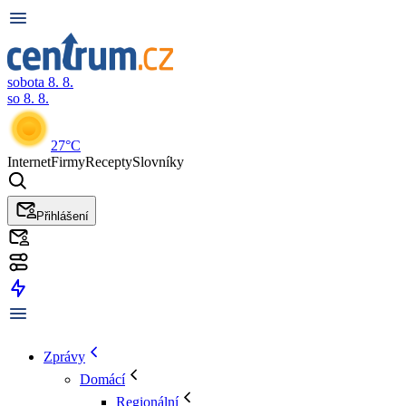
sobota 8. 8.
so 8. 8.
27°C
Internet
Firmy
Recepty
Slovníky
Přihlášení
Zprávy
Domácí
Regionální