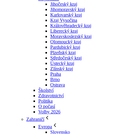
Jihočeský kraj
Jihomoravský kraj
Karlovarský kraj
Kraj Vysočina
Králověhradecký kraj
Liberecký kraj
Moravskoslezský kraj
Olomoucký kraj
Pardubický kraj
Plzeňský kraj
Středočeský kraj
Ústecký kraj
Zlínský kraj
Praha
Brno
Ostrava
Školství
Zdravotnictví
Politika
O počasí
Volby 2026
Zahraničí
Evropa
Slovensko