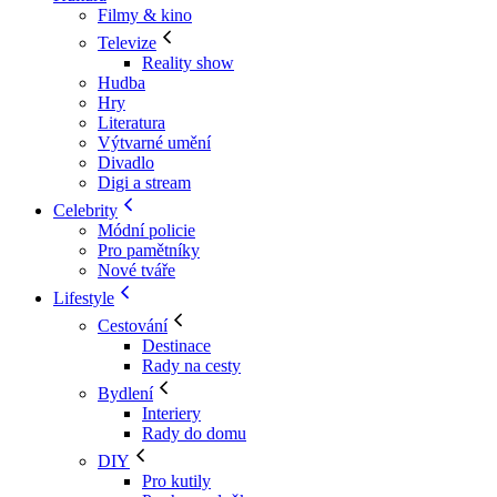
Filmy & kino
Televize
Reality show
Hudba
Hry
Literatura
Výtvarné umění
Divadlo
Digi a stream
Celebrity
Módní policie
Pro pamětníky
Nové tváře
Lifestyle
Cestování
Destinace
Rady na cesty
Bydlení
Interiery
Rady do domu
DIY
Pro kutily