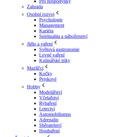
Pro hospodyňky
Zahrada
Osobní rozvoj
Psychologie
Management
Kariéra
Spiritualita a náboženství
Jídlo a vaření
Světová gastronomie
Levné vaření
Kulinářské triky
Mazlíčci
Kočky
Pejskové
Hobby
Modelářství
Včelařství
Rybaření
Letectví
Automobilismus
Adrenalin
Sběratelství
Houbaření