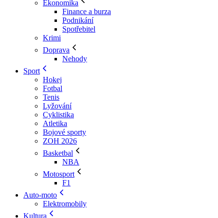
Ekonomika
Finance a burza
Podnikání
Spotřebitel
Krimi
Doprava
Nehody
Sport
Hokej
Fotbal
Tenis
Lyžování
Cyklistika
Atletika
Bojové sporty
ZOH 2026
Basketbal
NBA
Motosport
F1
Auto-moto
Elektromobily
Kultura