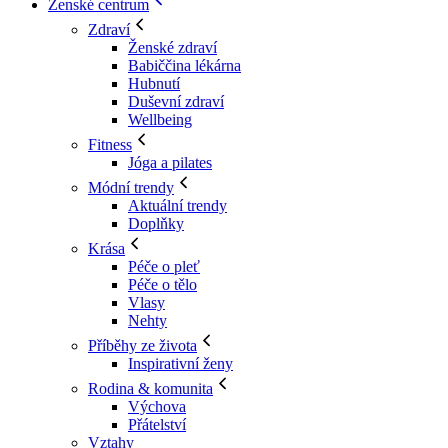
Ženské centrum
Zdraví
Ženské zdraví
Babiččina lékárna
Hubnutí
Duševní zdraví
Wellbeing
Fitness
Jóga a pilates
Módní trendy
Aktuální trendy
Doplňky
Krása
Péče o pleť
Péče o tělo
Vlasy
Nehty
Příběhy ze života
Inspirativní ženy
Rodina & komunita
Výchova
Přátelství
Vztahy