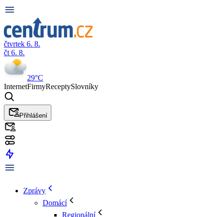
čtvrtek 6. 8.
čt 6. 8.
29°C
Internet
Firmy
Recepty
Slovníky
Přihlášení
Zprávy
Domácí
Regionální