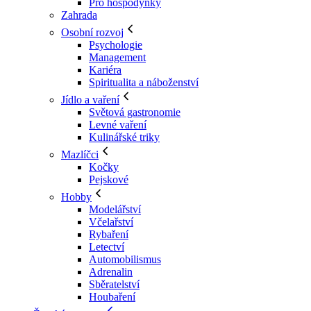
Pro hospodyňky
Zahrada
Osobní rozvoj
Psychologie
Management
Kariéra
Spiritualita a náboženství
Jídlo a vaření
Světová gastronomie
Levné vaření
Kulinářské triky
Mazlíčci
Kočky
Pejskové
Hobby
Modelářství
Včelařství
Rybaření
Letectví
Automobilismus
Adrenalin
Sběratelství
Houbaření