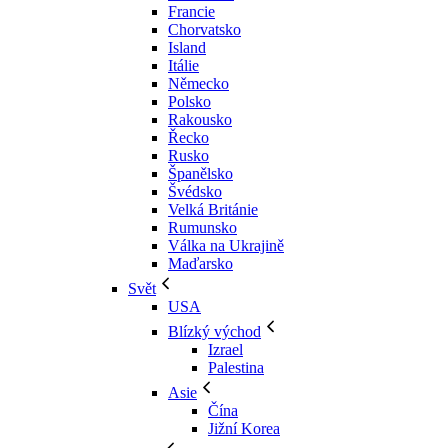
Francie
Chorvatsko
Island
Itálie
Německo
Polsko
Rakousko
Řecko
Rusko
Španělsko
Švédsko
Velká Británie
Rumunsko
Válka na Ukrajině
Maďarsko
Svět
USA
Blízký východ
Izrael
Palestina
Asie
Čína
Jižní Korea