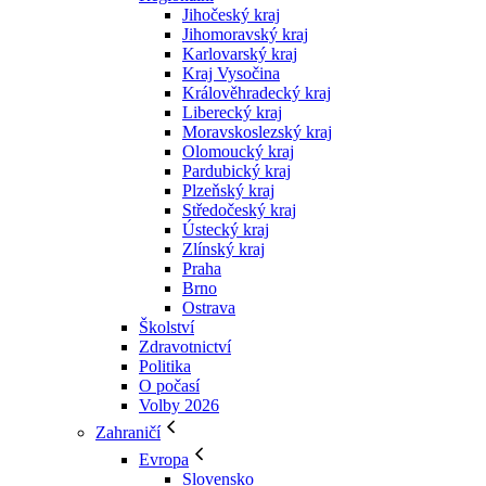
Jihočeský kraj
Jihomoravský kraj
Karlovarský kraj
Kraj Vysočina
Králověhradecký kraj
Liberecký kraj
Moravskoslezský kraj
Olomoucký kraj
Pardubický kraj
Plzeňský kraj
Středočeský kraj
Ústecký kraj
Zlínský kraj
Praha
Brno
Ostrava
Školství
Zdravotnictví
Politika
O počasí
Volby 2026
Zahraničí
Evropa
Slovensko