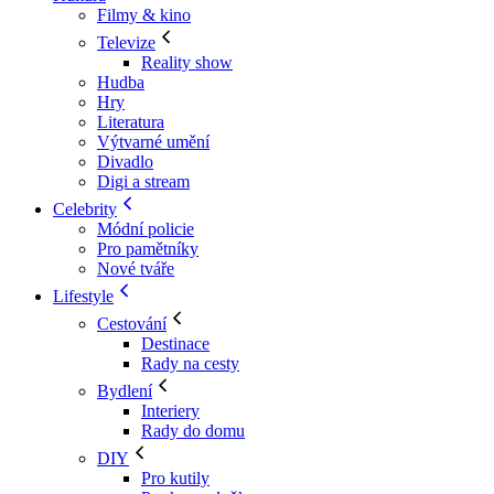
Filmy & kino
Televize
Reality show
Hudba
Hry
Literatura
Výtvarné umění
Divadlo
Digi a stream
Celebrity
Módní policie
Pro pamětníky
Nové tváře
Lifestyle
Cestování
Destinace
Rady na cesty
Bydlení
Interiery
Rady do domu
DIY
Pro kutily