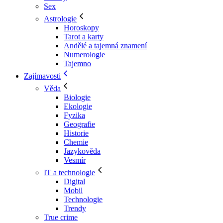
Sex
Astrologie
Horoskopy
Tarot a karty
Andělé a tajemná znamení
Numerologie
Tajemno
Zajímavosti
Věda
Biologie
Ekologie
Fyzika
Geografie
Historie
Chemie
Jazykověda
Vesmír
IT a technologie
Digital
Mobil
Technologie
Trendy
True crime