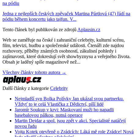
na pódiu
Jedna z nejlepších českých zpěvaček Martina Pártlová (47) řádí na
pódiu během koncertu jako tajfun. V...
Tento článek byl publikován ze zdrojů
Aplausin.cz
Web se zaměřuje na české i zahraniční celebrity, kulturní scénu,
film, televizi, hudbu a společenské události. Čtenáři zde najdou
rozhovory, příběhy známých osobností, zákulisní pohledy i
zajímavosti, které dokreslují svět showbyznysu a veřejného života.
Obsah je laděný spíše magazínově než...
Všechny články tohoto autora →
Další články z kategorie
Celebrity
Nejmladší syn Bolka Polívky Jan ukázal svou partnerku.
Vždyť to je celá Vlastička z Dědictví, píší lidé
Jaromír Soukup v krvi: Maskovaní muži ho napadli
basebalovou pálkou, nutná operace
Martin Dejdar a spol. jsou zpět v akci. Specialisté natáčejí
novou řadu
Vojta Kotek otevřeně o Zrádcích: Láká mě role Zrádce! Nová