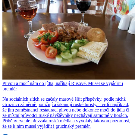
Plivou a močí nám do jídla, naříkají Rusové. Musel se vyjádřit i
premiér
Na sociálních sítích se začaly masově šířit příspěvky, podle nichž
Gruzínci záměrně ponižují a šikanují ruské turisty. Tvrdí například,
že jim zaměstnanci restaurací plivou nebo dokonce močí do jídla či
že místní průvodci ruské návštěvníky nechávají samotné v horách.
Příběhy rychle převzala ruská média a vyvolaly takovou pozornost,
že se k nim musel vyjádřit i gruzínský premiér.