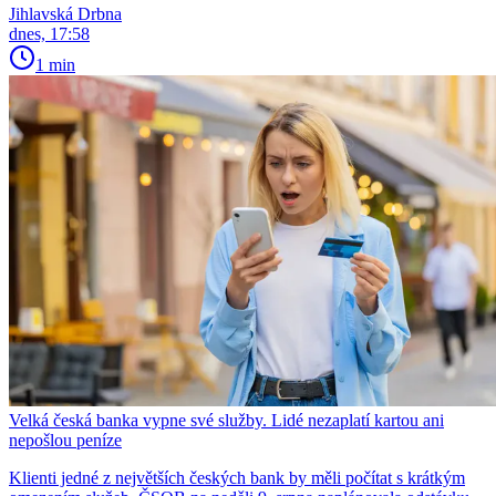
Jihlavská Drbna
dnes, 17:58
1 min
Velká česká banka vypne své služby. Lidé nezaplatí kartou ani
nepošlou peníze
Klienti jedné z největších českých bank by měli počítat s krátkým