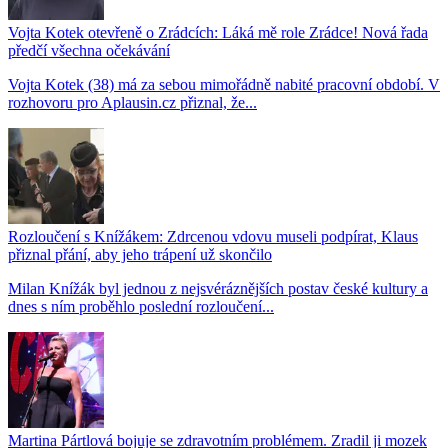
Vojta Kotek otevřeně o Zrádcích: Láká mě role Zrádce! Nová řada
předčí všechna očekávání
Vojta Kotek (38) má za sebou mimořádně nabité pracovní období. V
rozhovoru pro Aplausin.cz přiznal, že...
Rozloučení s Knížákem: Zdrcenou vdovu museli podpírat, Klaus
přiznal přání, aby jeho trápení už skončilo
Milan Knížák byl jednou z nejsvéráznějších postav české kultury a
dnes s ním proběhlo poslední rozloučení...
Martina Pártlová bojuje se zdravotním problémem. Zradil ji mozek