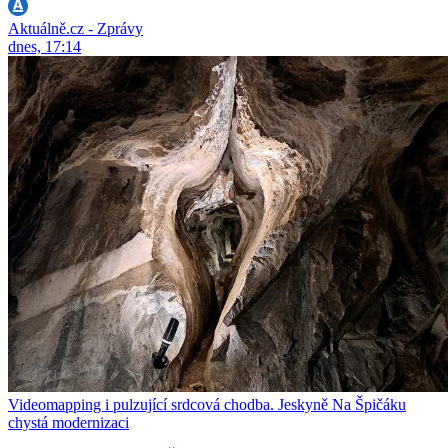
Aktuálně.cz - Zprávy
dnes, 17:14
Videomapping i pulzující srdcová chodba. Jeskyně Na Špičáku
chystá modernizaci