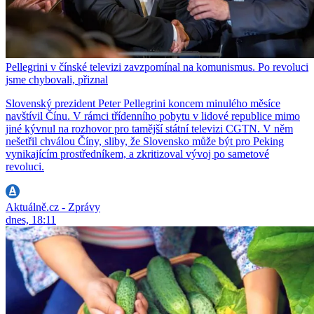
Pellegrini v čínské televizi zavzpomínal na komunismus. Po revoluci
jsme chybovali, přiznal
Slovenský prezident Peter Pellegrini koncem minulého měsíce
navštívil Čínu. V rámci třídenního pobytu v lidové republice mimo
jiné kývnul na rozhovor pro tamější státní televizi CGTN. V něm
nešetřil chválou Číny, sliby, že Slovensko může být pro Peking
vynikajícím prostředníkem, a zkritizoval vývoj po sametové
revoluci.
Aktuálně.cz - Zprávy
dnes, 18:11