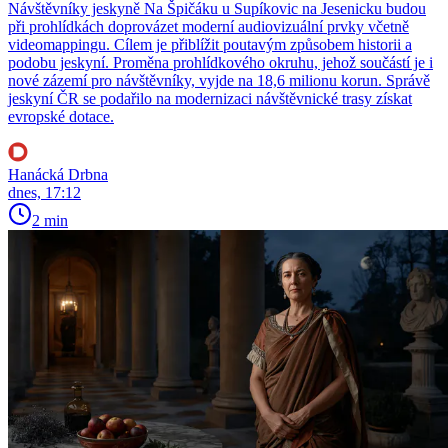
Návštěvníky jeskyně Na Špičáku u Supíkovic na Jesenicku budou
při prohlídkách doprovázet moderní audiovizuální prvky včetně
videomappingu. Cílem je přiblížit poutavým způsobem historii a
podobu jeskyní. Proměna prohlídkového okruhu, jehož součástí je i
nové zázemí pro návštěvníky, vyjde na 18,6 milionu korun. Správě
jeskyní ČR se podařilo na modernizaci návštěvnické trasy získat
evropské dotace.
Hanácká Drbna
dnes, 17:12
2 min