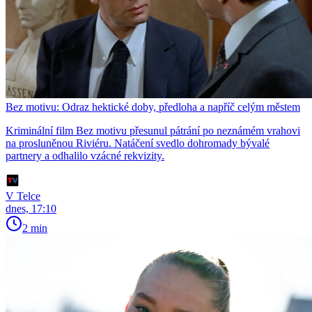
Bez motivu: Odraz hektické doby, předloha a napříč celým městem
Kriminální film Bez motivu přesunul pátrání po neznámém vrahovi
na prosluněnou Riviéru. Natáčení svedlo dohromady bývalé
partnery a odhalilo vzácné rekvizity.
V Telce
dnes, 17:10
2 min