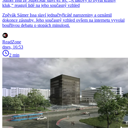
Sámer Issa ze SuperStar slaví 41 let. „A takový to býval krásný
kluk,“ reagují lidé na jeho současný vzhled
Zpěvák Sámer Issa slaví jednačtyřicáté narozeniny a oznámil
dokonce zásnuby. Jeho současný vzhled ovšem na internetu vyvolal
bouřlivou debatu o stopách minulosti.
ReadZone
dnes, 16:53
2 min