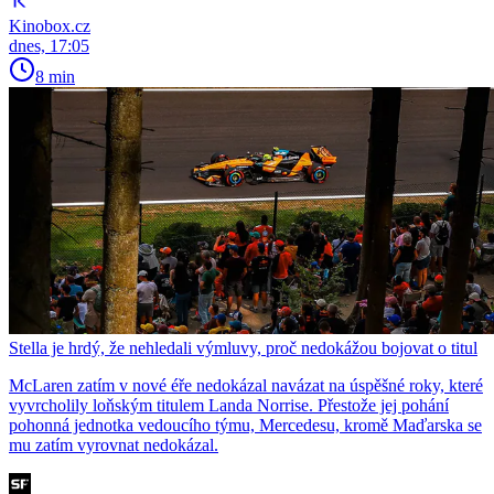
Kinobox.cz
dnes, 17:05
8 min
Stella je hrdý, že nehledali výmluvy, proč nedokážou bojovat o titul
McLaren zatím v nové éře nedokázal navázat na úspěšné roky, které
vyvrcholily loňským titulem Landa Norrise. Přestože jej pohání
pohonná jednotka vedoucího týmu, Mercedesu, kromě Maďarska se
mu zatím vyrovnat nedokázal.