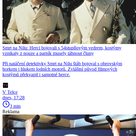
Smrt na Nilu: Herci bojovali s 54stupňovým vedrem, kostýmy
vznikaly z nouze a parník musely táhnout čluny
Při natáčení detektivky Smrt na Nilu štáb bojoval s obrovským
horkem i hlukem lodních motorů. Zvláštní původ filmových
kostýmů překvapil i samotné herce.
V Telce
dnes, 17:28
3 min
Reklama