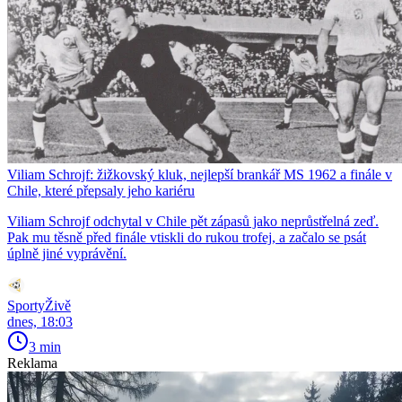
Viliam Schrojf: žižkovský kluk, nejlepší brankář MS 1962 a finále v
Chile, které přepsaly jeho kariéru
Viliam Schrojf odchytal v Chile pět zápasů jako neprůstřelná zeď.
Pak mu těsně před finále vtiskli do rukou trofej, a začalo se psát
úplně jiné vyprávění.
SportyŽivě
dnes, 18:03
3 min
Reklama