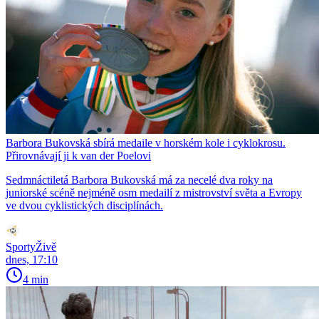
Barbora Bukovská sbírá medaile v horském kole i cyklokrosu.
Přirovnávají ji k van der Poelovi
Sedmnáctiletá Barbora Bukovská má za necelé dva roky na
juniorské scéně nejméně osm medailí z mistrovství světa a Evropy
ve dvou cyklistických disciplínách.
SportyŽivě
dnes, 17:10
4 min