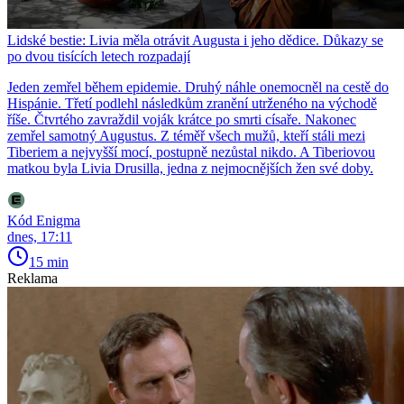
Lidské bestie: Livia měla otrávit Augusta i jeho dědice. Důkazy se
po dvou tisících letech rozpadají
Jeden zemřel během epidemie. Druhý náhle onemocněl na cestě do
Hispánie. Třetí podlehl následkům zranění utrženého na východě
říše. Čtvrtého zavraždil voják krátce po smrti císaře. Nakonec
zemřel samotný Augustus. Z téměř všech mužů, kteří stáli mezi
Tiberiem a nejvyšší mocí, postupně nezůstal nikdo. A Tiberiovou
matkou byla Livia Drusilla, jedna z nejmocnějších žen své doby.
Kód Enigma
dnes, 17:11
15 min
Reklama