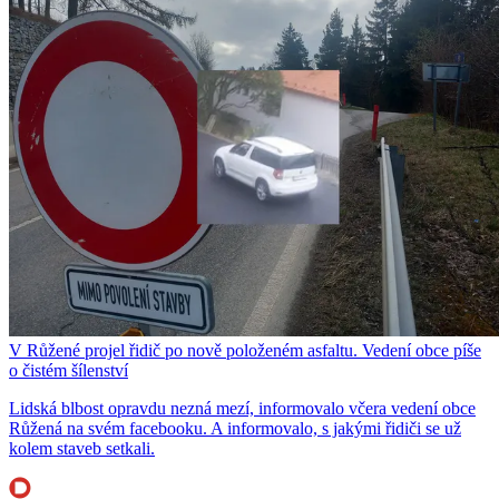
V Růžené projel řidič po nově položeném asfaltu. Vedení obce píše
o čistém šílenství
Lidská blbost opravdu nezná mezí, informovalo včera vedení obce
Růžená na svém facebooku. A informovalo, s jakými řidiči se už
kolem staveb setkali.