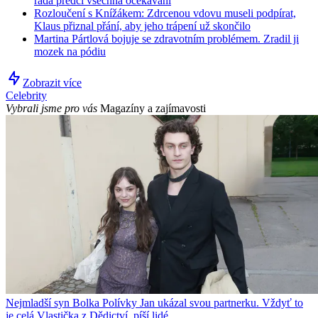
řada předčí všechna očekávání
Rozloučení s Knížákem: Zdrcenou vdovu museli podpírat,
Klaus přiznal přání, aby jeho trápení už skončilo
Martina Pártlová bojuje se zdravotním problémem. Zradil ji
mozek na pódiu
Zobrazit více
Celebrity
Vybrali jsme pro vás
Magazíny a zajímavosti
Nejmladší syn Bolka Polívky Jan ukázal svou partnerku. Vždyť to
je celá Vlastička z Dědictví, píší lidé