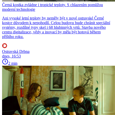
Černá kostka zvládne i tropické teploty. S chlazením pomůžou
moderní technologie
Ani vysoké letní teploty by neměly být v nové ostravské Černé
kostce důvodem k nepohodlí. Celou budovu bude chránit speciální
systémy, rozdílné typy skel i 68 hlubinných vrtů. Stavba nového
centra digitalizace, vědy a inovací by měla být hotová během
příštího roku.
Ostravská Drbna
dnes, 16:53
2 min