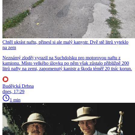
Chtěl ukrást naftu, přinesl si ale malý kanystr. Dvě stě litrů vyteklo
na zem
Neznámý zloděj vyrazil na Suchdolsku pro motorovou naftu z
kamionu. Místo velkého úlovku po něm však zůstalo přibližně 200
litrů nafty na zemi, zapomenutý kanistr a škoda téměř 20 tisíc korun.
Budějcká Drbna
dnes, 17:29
1 min