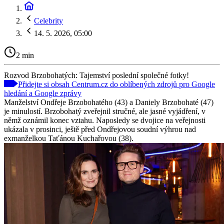
Celebrity
14. 5. 2026, 05:00
2 min
Rozvod Brzobohatých: Tajemství poslední společné fotky!
Přidejte si obsah Centrum.cz do oblíbených zdrojů pro Google
hledání a Google zprávy
Manželství Ondřeje Brzobohatého (43) a Daniely Brzobohaté (47)
je minulostí. Brzobohatý zveřejnil stručné, ale jasné vyjádření, v
němž oznámil konec vztahu. Naposledy se dvojice na veřejnosti
ukázala v prosinci, ještě před Ondřejovou soudní výhrou nad
exmanželkou Taťánou Kuchařovou (38).