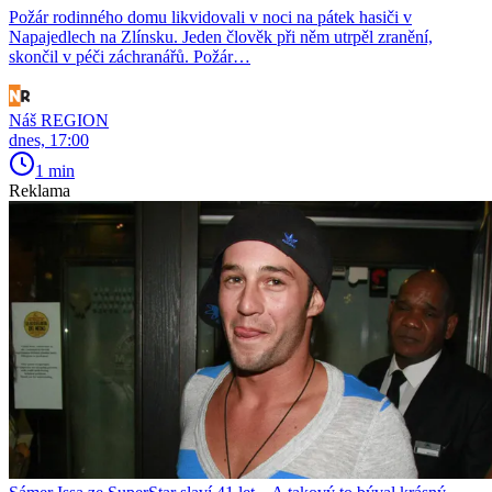
Požár rodinného domu likvidovali v noci na pátek hasiči v
Napajedlech na Zlínsku. Jeden člověk při něm utrpěl zranění,
skončil v péči záchranářů. Požár…
Náš REGION
dnes, 17:00
1 min
Reklama