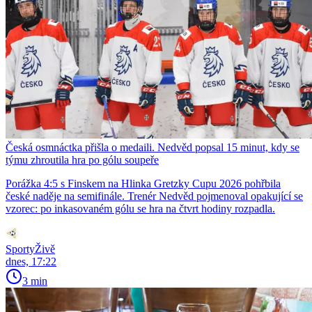
Česká osmnáctka přišla o medaili. Nedvěd popsal 15 minut, kdy se
týmu zhroutila hra po gólu soupeře
Porážka 4:5 s Finskem na Hlinka Gretzky Cupu 2026 pohřbila
české naděje na semifinále. Trenér Nedvěd pojmenoval opakující se
vzorec: po inkasovaném gólu se hra na čtvrt hodiny rozpadla.
SportyŽivě
dnes, 17:22
3 min