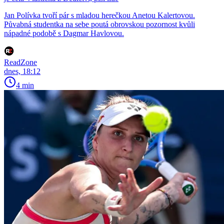
Jan Polívka tvoří pár s mladou herečkou Anetou Kalertovou.
Půvabná studentka na sebe poutá obrovskou pozornost kvůli
nápadné podobě s Dagmar Havlovou.
ReadZone
dnes, 18:12
4 min