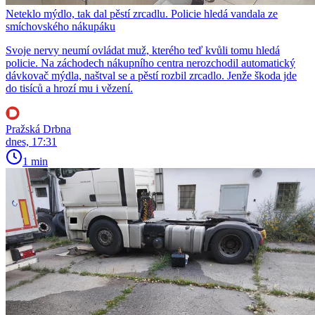
Neteklo mýdlo, tak dal pěstí zrcadlu. Policie hledá vandala ze
smíchovského nákupáku
Svoje nervy neumí ovládat muž, kterého teď kvůli tomu hledá
policie. Na záchodech nákupního centra nerozchodil automatický
dávkovač mýdla, naštval se a pěstí rozbil zrcadlo. Jenže škoda jde
do tisíců a hrozí mu i vězení.
Pražská Drbna
dnes, 17:31
1 min