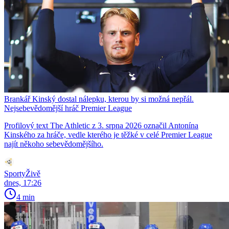
Brankář Kinský dostal nálepku, kterou by si možná nepřál.
Nejsebevědomější hráč Premier League
Profilový text The Athletic z 3. srpna 2026 označil Antonína
Kinského za hráče, vedle kterého je těžké v celé Premier League
najít někoho sebevědomějšího.
SportyŽivě
dnes, 17:26
4 min