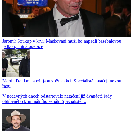
Jaromír Soukup v krvi: Maskovaní muži ho napadli basebalovou
pálkou, nutná operace
Martin Dejdar a spol. jsou zpět v akci. Specialisté natáčejí novou
řadu
V nedávných dnech odstartovalo natáčení již dvanácté řady
oblíbeného kriminálního seriálu Specialisté....