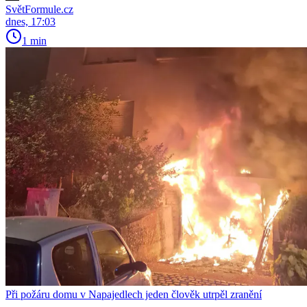
SvětFormule.cz
dnes, 17:03
1 min
Při požáru domu v Napajedlech jeden člověk utrpěl zranění