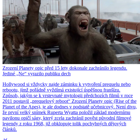
Zrození Planety opic před 15 lety dokonale zachránilo legendu.
Jediné „Ne“ vyrazilo publiku dech
Hollywood si vždycky najde záminku k vytvoření prequelu nebo
rebootu, jímž pořádně vyždímá existující úspěšnou franšízu.
Způsob, jakým se k vrstevnaté mytologii předchozích filmů v roce
2011 postavil „prequelový reboot“ Zrození Planety opic (Rise of the
Planet of the Apes), je ale dodnes v podstatě učebnicový. Není divu,
že první velký snímek Ruperta Wyatta položil základ modernímu
pavilonu opičí ságy, který zcela zachránil pověst původní filmové
legendy z roku 1968, již obklopuje tolik pochybných dějových
článků.