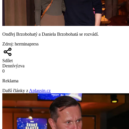
Ondřej Brzobohatý a Daniela Brzobohatá se rozvádí.
Zdroj
:
herminapress
Sdílet
Denní
výzva
0
Reklama
Další články z
Aplausin.cz