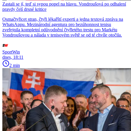
Zastali se jí, teď si sypou popel na hlavu. Vondroušová po odhalení
pravdy čelí drsné kritice
Osmačtyřicet stran, čtyři lékařští experti a jedna textová zpráva na
WhatsAppu. Mezinárodní agentura pro bezúhonnost tenisu
zveřejnila kompletní odůvodnění čtyřletého trestu pro Markétu
Vondroušovou a nálada v tenisovém světě se od té chvíle otočila.
SportWin
dnes, 18:11
2 min