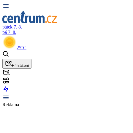
pátek 7. 8.
pá 7. 8.
25°C
Přihlášení
Reklama