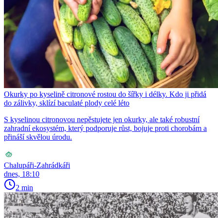
Okurky po kyselině citronové rostou do šířky i délky. Kdo ji přidá
do zálivky, sklízí baculaté plody celé léto
S kyselinou citronovou nepěstujete jen okurky, ale také robustní
zahradní ekosystém, který podporuje růst, bojuje proti chorobám a
přináší skvělou úrodu.
Chalupáři-Zahrádkáři
dnes, 18:10
2 min