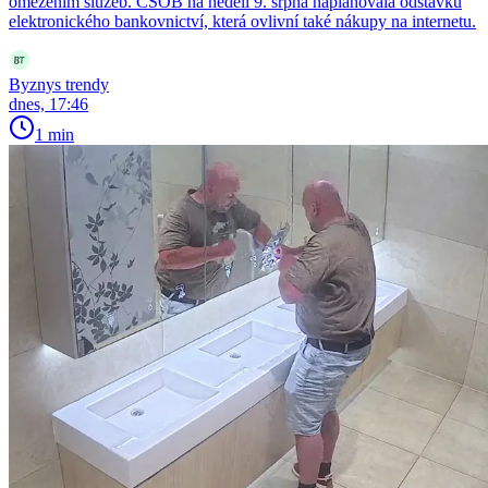
omezením služeb. ČSOB na neděli 9. srpna naplánovala odstávku
elektronického bankovnictví, která ovlivní také nákupy na internetu.
Byznys trendy
dnes, 17:46
1 min