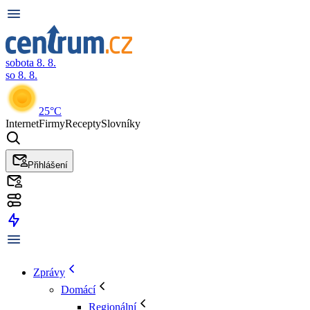
sobota 8. 8.
so 8. 8.
25°C
Internet
Firmy
Recepty
Slovníky
Přihlášení
Zprávy
Domácí
Regionální