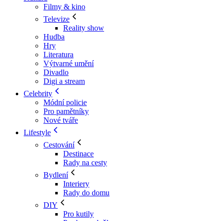
Filmy & kino
Televize
Reality show
Hudba
Hry
Literatura
Výtvarné umění
Divadlo
Digi a stream
Celebrity
Módní policie
Pro pamětníky
Nové tváře
Lifestyle
Cestování
Destinace
Rady na cesty
Bydlení
Interiery
Rady do domu
DIY
Pro kutily