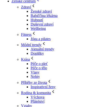
Ženské centrum
Zdraví
Ženské zdraví
Babiččina lékárna
Hubnutí
Duševní zdraví
Wellbeing
Fitness
Jóga a pilates
Módní trendy
Aktuální trendy
Doplňky
Krása
Péče o pleť
Péče o tělo
Vlasy
Nehty
Příběhy ze života
Inspirativní ženy
Rodina & komunita
Výchova
Přátelství
Vztahy