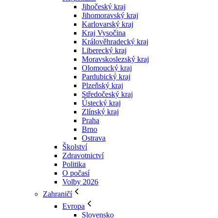
Jihočeský kraj
Jihomoravský kraj
Karlovarský kraj
Kraj Vysočina
Králověhradecký kraj
Liberecký kraj
Moravskoslezský kraj
Olomoucký kraj
Pardubický kraj
Plzeňský kraj
Středočeský kraj
Ústecký kraj
Zlínský kraj
Praha
Brno
Ostrava
Školství
Zdravotnictví
Politika
O počasí
Volby 2026
Zahraničí
Evropa
Slovensko