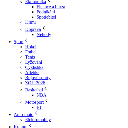
Ekonomika
Finance a burza
Podnikání
Spotřebitel
Krimi
Doprava
Nehody
Sport
Hokej
Fotbal
Tenis
Lyžování
Cyklistika
Atletika
Bojové sporty
ZOH 2026
Basketbal
NBA
Motosport
F1
Auto-moto
Elektromobily
Kultura