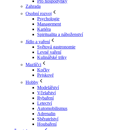
Pro hospodyňky
Zahrada
Osobní rozvoj
Psychologie
Management
Kariéra
Spiritualita a náboženství
Jídlo a vaření
Světová gastronomie
Levné vaření
Kulinářské triky
Mazlíčci
Kočky
Pejskové
Hobby
Modelářství
Včelařství
Rybaření
Letectví
Automobilismus
Adrenalin
Sběratelství
Houbaření