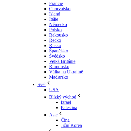
Francie
Chorvatsko
Island
Itálie
Německo
Polsko
Rakousko
Řecko
Rusko
Španělsko
Švédsko
Velká Británie
Rumunsko
Válka na Ukrajině
Maďarsko
Svět
USA
Blízký východ
Izrael
Palestina
Asie
Čína
Jižní Korea