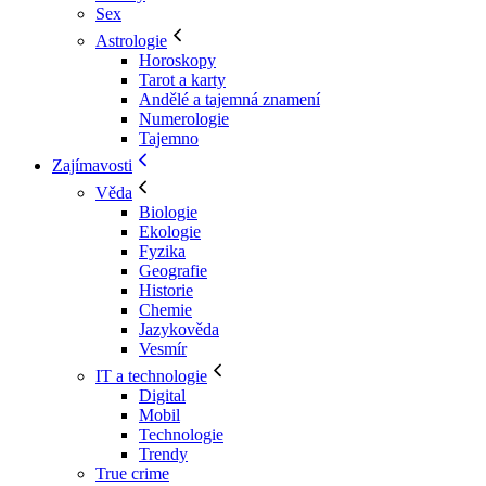
Sex
Astrologie
Horoskopy
Tarot a karty
Andělé a tajemná znamení
Numerologie
Tajemno
Zajímavosti
Věda
Biologie
Ekologie
Fyzika
Geografie
Historie
Chemie
Jazykověda
Vesmír
IT a technologie
Digital
Mobil
Technologie
Trendy
True crime