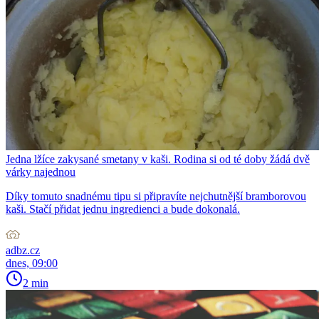
Jedna lžíce zakysané smetany v kaši. Rodina si od té doby žádá dvě
várky najednou
Díky tomuto snadnému tipu si připravíte nejchutnější bramborovou
kaši. Stačí přidat jednu ingredienci a bude dokonalá.
adbz.cz
dnes, 09:00
2 min