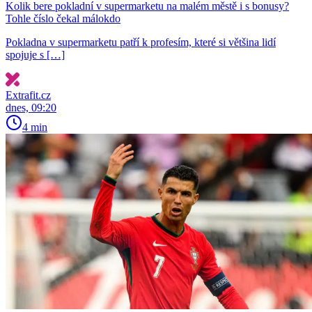
Kolik bere pokladní v supermarketu na malém městě i s bonusy?
Tohle číslo čekal málokdo
Pokladna v supermarketu patří k profesím, které si většina lidí
spojuje s […]
Extrafit.cz
dnes, 09:20
4 min