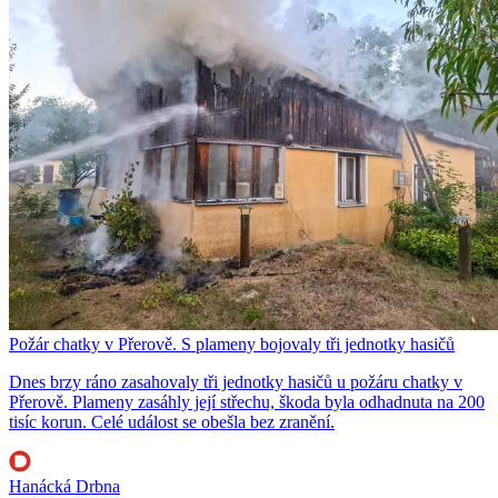
Požár chatky v Přerově. S plameny bojovaly tři jednotky hasičů
Dnes brzy ráno zasahovaly tři jednotky hasičů u požáru chatky v
Přerově. Plameny zasáhly její střechu, škoda byla odhadnuta na 200
tisíc korun. Celé událost se obešla bez zranění.
Hanácká Drbna