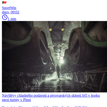
SportWin
dnes, 09:02
1 min
Návštěvy chladného podzemí a pivovarských sklepů frčí v horku
mezi turisty v Plzni