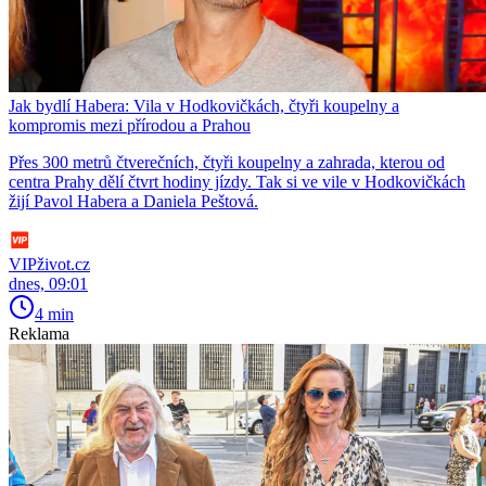
Jak bydlí Habera: Vila v Hodkovičkách, čtyři koupelny a
kompromis mezi přírodou a Prahou
Přes 300 metrů čtverečních, čtyři koupelny a zahrada, kterou od
centra Prahy dělí čtvrt hodiny jízdy. Tak si ve vile v Hodkovičkách
žijí Pavol Habera a Daniela Peštová.
VIPživot.cz
dnes, 09:01
4 min
Reklama