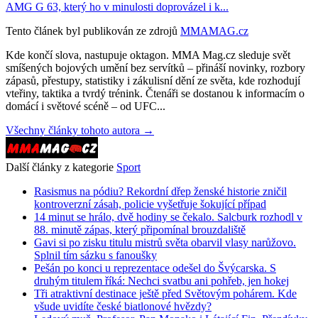
AMG G 63, který ho v minulosti doprovázel i k...
Tento článek byl publikován ze zdrojů
MMAMAG.cz
Kde končí slova, nastupuje oktagon. MMA Mag.cz sleduje svět
smíšených bojových umění bez servítků – přináší novinky, rozbory
zápasů, přestupy, statistiky i zákulisní dění ze světa, kde rozhodují
vteřiny, taktika a tvrdý trénink. Čtenáři se dostanou k informacím o
domácí i světové scéně – od UFC...
Všechny články tohoto autora →
Další články z kategorie
Sport
Rasismus na pódiu? Rekordní dřep ženské historie zničil
kontroverzní zásah, policie vyšetřuje šokující případ
14 minut se hrálo, dvě hodiny se čekalo. Salcburk rozhodl v
88. minutě zápas, který připomínal brouzdaliště
Gavi si po zisku titulu mistrů světa obarvil vlasy narůžovo.
Splnil tím sázku s fanoušky
Pešán po konci u reprezentace odešel do Švýcarska. S
druhým titulem říká: Nechci svatbu ani pohřeb, jen hokej
Tři atraktivní destinace ještě před Světovým pohárem. Kde
všude uvidíte české biatlonové hvězdy?