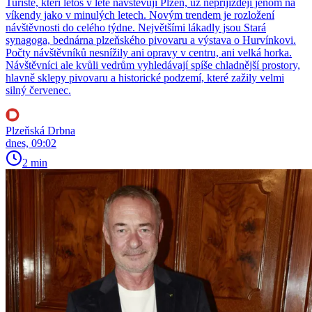
Turisté, kteří letos v létě navštěvují Plzeň, už nepřijíždějí jenom na
víkendy jako v minulých letech. Novým trendem je rozložení
návštěvnosti do celého týdne. Největšími lákadly jsou Stará
synagoga, bednárna plzeňského pivovaru a výstava o Hurvínkovi.
Počty návštěvníků nesnížily ani opravy v centru, ani velká horka.
Návštěvníci ale kvůli vedrům vyhledávají spíše chladnější prostory,
hlavně sklepy pivovaru a historické podzemí, které zažily velmi
silný červenec.
Plzeňská Drbna
dnes, 09:02
2 min