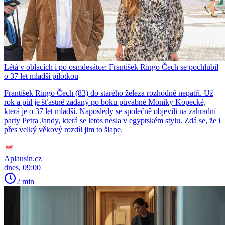
Létá v oblacích i po osmdesátce: František Ringo Čech se pochlubil
o 37 let mladší pilotkou
František Ringo Čech (83) do starého železa rozhodně nepatří. Už
rok a půl je šťastně zadaný po boku půvabné Moniky Kopecké,
která je o 37 let mladší. Naposledy se společně objevili na zahradní
party Petra Jandy, která se letos nesla v egyptském stylu. Zdá se, že i
přes velký věkový rozdíl jim to šlape.
Aplausin.cz
dnes, 09:00
2 min