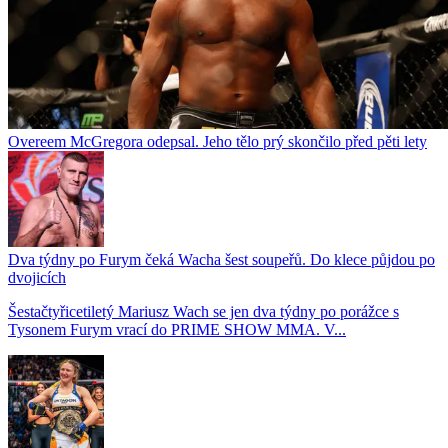
Overeem McGregora odepsal. Jeho tělo prý skončilo před pěti lety
Dva týdny po Furym čeká Wacha šest soupeřů. Do klece půjdou po
dvojicích
Šestačtyřicetiletý Mariusz Wach se jen dva týdny po porážce s
Tysonem Furym vrací do PRIME SHOW MMA. V...