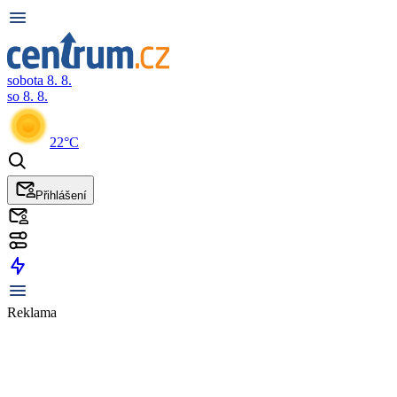
sobota 8. 8.
so 8. 8.
22°C
Přihlášení
Reklama