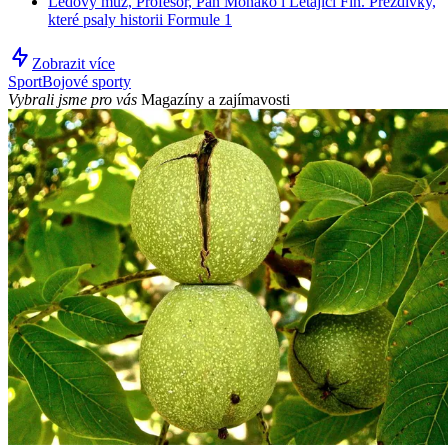
Ledový muž, Profesor, Pan Monako i Létající Fin. Přezdívky,
které psaly historii Formule 1
Zobrazit více
Sport
Bojové sporty
Vybrali jsme pro vás
Magazíny a zajímavosti