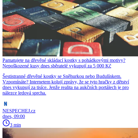
Pamatujete na dřevěné skládací kostky s pohádkovými motivy?
Nepoškozené kusy dnes sběratelé vykupují za 5 000 Kč
Šestistranné dřevěné kostky se Sněhurkou nebo Budulínkem.
Vzpomínáte? Internetem kolují zprávy, že se tyto hračky z dětství
dnes vykupují za tisíce. Jenže realita na aukčních portálech je pro
nálezce ledová sprcha.
NESPECHEJ.cz
dnes, 09:00
3 min