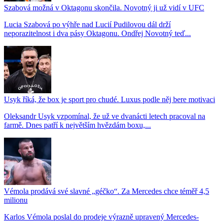
Szabová možná v Oktagonu skončila. Novotný ji už vidí v UFC
Lucia Szabová po výhře nad Lucií Pudilovou dál drží
neporazitelnost i dva pásy Oktagonu. Ondřej Novotný teď...
Usyk říká, že box je sport pro chudé. Luxus podle něj bere motivaci
Oleksandr Usyk vzpomínal, že už ve dvanácti letech pracoval na
farmě. Dnes patří k největším hvězdám boxu,...
Vémola prodává své slavné „géčko“. Za Mercedes chce téměř 4,5
milionu
Karlos Vémola poslal do prodeje výrazně upravený Mercedes-