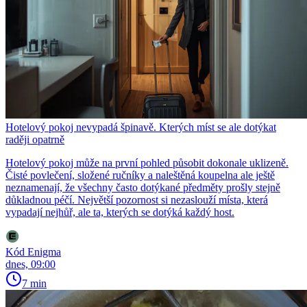
Hotelový pokoj nevypadá špinavě. Kterých míst se ale dotýkat
raději opatrně
Hotelový pokoj může na první pohled působit dokonale uklizeně.
Čisté povlečení, složené ručníky a naleštěná koupelna ale ještě
neznamenají, že všechny často dotýkané předměty prošly stejně
důkladnou péčí. Největší pozornost si nezaslouží místa, která
vypadají nejhůř, ale ta, kterých se dotýká každý host.
Kód Enigma
dnes, 09:00
7 min