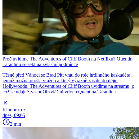
Proč uvidíme The Adventures of Cliff Booth na Netflixu? Quentin
Tarantino se sekl na zvláštní podmínce
Těsně před Vánoci se Brad Pitt vrátí do role hrdinného kaskadéra,
jemuž možná prošla vražda a který výrazně zasáhl do dějin
Hollywoodu. The Adventures of Cliff Booth uvidíme na streamu, o
což se údajně zasloužil zvláštní vrtoch Quentina Tarantina.
Kinobox.cz
dnes, 09:05
2 min