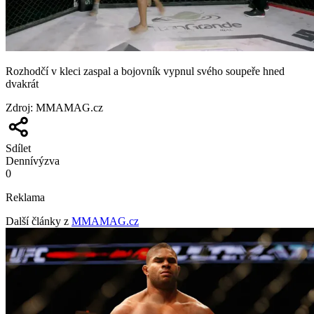
Rozhodčí v kleci zaspal a bojovník vypnul svého soupeře hned
dvakrát
Zdroj
:
MMAMAG.cz
Sdílet
Denní
výzva
0
Reklama
Další články z
MMAMAG.cz