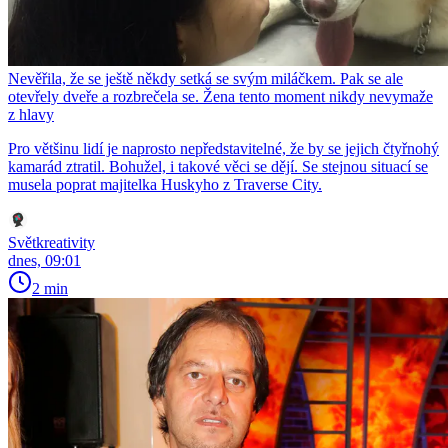
Nevěřila, že se ještě někdy setká se svým miláčkem. Pak se ale
otevřely dveře a rozbrečela se. Žena tento moment nikdy nevymaže
z hlavy
Pro většinu lidí je naprosto nepředstavitelné, že by se jejich čtyřnohý
kamarád ztratil. Bohužel, i takové věci se dějí. Se stejnou situací se
musela poprat majitelka Huskyho z Traverse City.
Světkreativity
dnes, 09:01
2 min