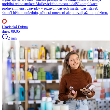
probíhá rekonstrukce Malšovického mostu a další komplikace
přidávají menší uzavírky v různých částech města. Část staveb
skončí během prázdnin, některá omezení ale potrvají až do podzimu.
Hradecká Drbna
dnes, 09:05
2 min