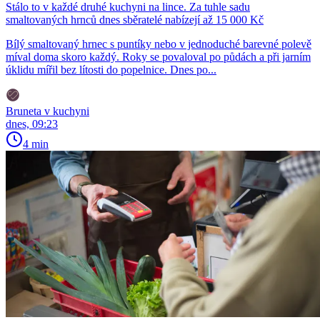
Stálo to v každé druhé kuchyni na lince. Za tuhle sadu
smaltovaných hrnců dnes sběratelé nabízejí až 15 000 Kč
Bílý smaltovaný hrnec s puntíky nebo v jednoduché barevné polevě
míval doma skoro každý. Roky se povaloval po půdách a při jarním
úklidu mířil bez lítosti do popelnice. Dnes po...
Bruneta v kuchyni
dnes, 09:23
4 min