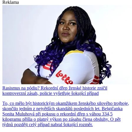
Reklama
Rasismus na pódiu? Rekordní dřep ženské historie zničil
kontroverzní zásah, policie vyšetřuje šokující případ
To, co mělo být historickým okamžikem ženského silového trojboje,
skončilo jedním z největších skandálů posledních let. Belgičanka
Sonita Muluhová při pokusu o rekordní dřep s váhou 334,5
kilogramu přišla o platný výkon po zásahu člena obsluhy. O pět
týdnů později celý případ nabral šokující rozměr.