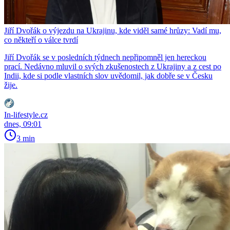
Jiří Dvořák o výjezdu na Ukrajinu, kde viděl samé hrůzy: Vadí mu,
co někteří o válce tvrdí
Jiří Dvořák se v posledních týdnech nepřipomněl jen hereckou
prací. Nedávno mluvil o svých zkušenostech z Ukrajiny a z cest po
Indii, kde si podle vlastních slov uvědomil, jak dobře se v Česku
žije.
In-lifestyle.cz
dnes, 09:01
3 min