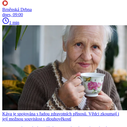
Brněnská Drbna
dnes, 09:00
1 min
Káva je spojována s řadou zdravotních přínosů. Vědci zkoumají i
její možnou souvislost s dlouhověkostí