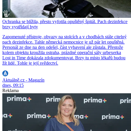
Ochranka se blížila, přesto vyfotila opuštěný špitál. Pach dezinfekce
brzy vystřídají byty
Zapomenuté přístroje, obvazy na stolcích a v chodbách stále citelný
pach dezinfekce. Tahle německá nemocnice je už pár let opuštěná.
Personál ze dne na den odešel, část vybavení ale zůstala. Přestože
kolem objektu kroužila ostraha, prázdné operační sály urbexerka
Lost in Time dokázala zdokumentovat. Brzy tu místo lékařů budou
žít lidé. Tohle je její svědectví.
Aktuálně.cz - Magazín
dnes, 09:15
Reklama