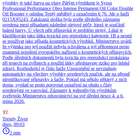
výrobky je také barva na vlasy Pátým výrobkem je Syoss
Professional Performance Oleo Intense Permanent Oil Color Double
Oil Booster v odstínu Teplý měděný s označením 6 76. Jde o šarži
0215X95243. Zakázaná složka byla podle úředního záznamu
uvedena mezi přísadami následné olejové péče, která je součástí
balení barvy. U všech pěti přípravků je problém stejný. Lilial je
klasifikován jako látka toxická pro reprodukci kategorie 1B a nesmí
se používat jako přísada kosmetických výrobků. Ministerstvo uvádí,
že výjimka pro její použití nebyla schválena a její přítomnost proto
znamená porušení evropského nařízení o kosmetických přípravcích.
Podle úředních dokumentů byla toxicita pro reprodukci prokázána
při testech na zvířatech a použití látky představuje riziko pro lidské
zdraví. Rozhodující je číslo šarže Upozornění se nevztahuje
automaticky na všechny výrobky uvedených značek, ale na přesně
identifikované přípravky a šarže. Pokud má někdo některý z nich
doma, vyplatí se proto porovnat označení na obalu s čísly
uvedenými ve varování. Záznamy k jednotlivým výrobkům
zveřejnilo Ministerstvo zdravotnictví na své úřední desce 4. a 6.
srpna 2026.
Trendy Život
dnes, 09:03
2 min