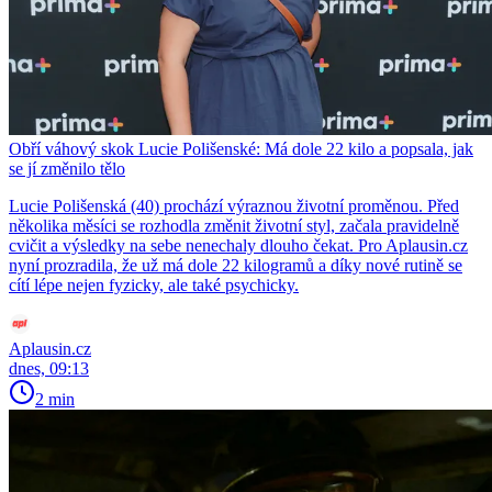
Obří váhový skok Lucie Polišenské: Má dole 22 kilo a popsala, jak
se jí změnilo tělo
Lucie Polišenská (40) prochází výraznou životní proměnou. Před
několika měsíci se rozhodla změnit životní styl, začala pravidelně
cvičit a výsledky na sebe nenechaly dlouho čekat. Pro Aplausin.cz
nyní prozradila, že už má dole 22 kilogramů a díky nové rutině se
cítí lépe nejen fyzicky, ale také psychicky.
Aplausin.cz
dnes, 09:13
2 min