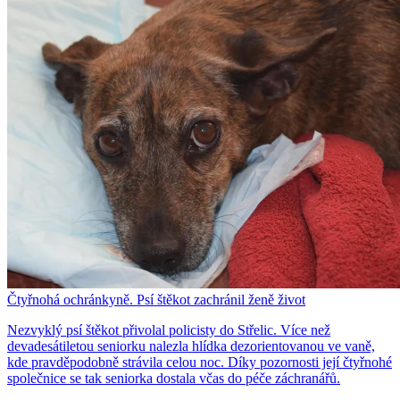
Čtyřnohá ochránkyně. Psí štěkot zachránil ženě život
Nezvyklý psí štěkot přivolal policisty do Střelic. Více než
devadesátiletou seniorku nalezla hlídka dezorientovanou ve vaně,
kde pravděpodobně strávila celou noc. Díky pozornosti její čtyřnohé
společnice se tak seniorka dostala včas do péče záchranářů.