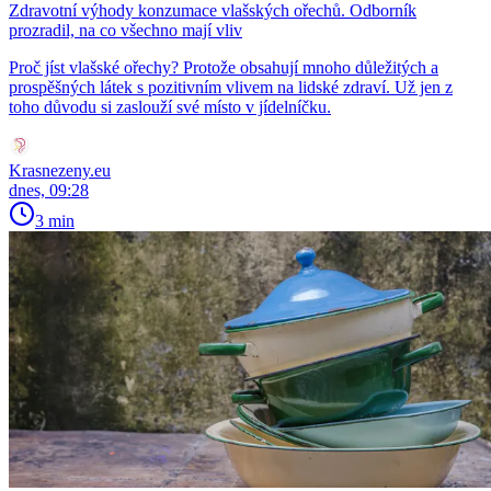
Zdravotní výhody konzumace vlašských ořechů. Odborník
prozradil, na co všechno mají vliv
Proč jíst vlašské ořechy? Protože obsahují mnoho důležitých a
prospěšných látek s pozitivním vlivem na lidské zdraví. Už jen z
toho důvodu si zaslouží své místo v jídelníčku.
Krasnezeny.eu
dnes, 09:28
3 min