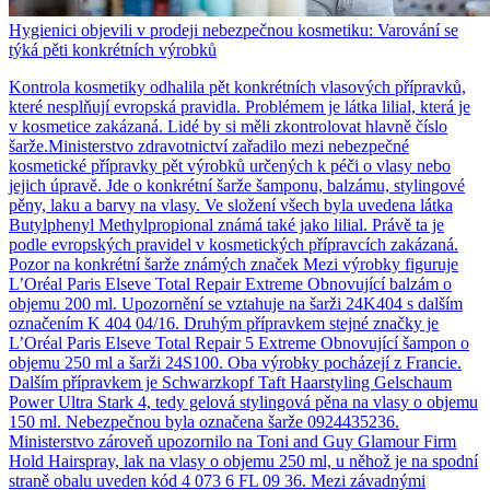
Hygienici objevili v prodeji nebezpečnou kosmetiku: Varování se
týká pěti konkrétních výrobků
Kontrola kosmetiky odhalila pět konkrétních vlasových přípravků,
které nesplňují evropská pravidla. Problémem je látka lilial, která je
v kosmetice zakázaná. Lidé by si měli zkontrolovat hlavně číslo
šarže.Ministerstvo zdravotnictví zařadilo mezi nebezpečné
kosmetické přípravky pět výrobků určených k péči o vlasy nebo
jejich úpravě. Jde o konkrétní šarže šamponu, balzámu, stylingové
pěny, laku a barvy na vlasy. Ve složení všech byla uvedena látka
Butylphenyl Methylpropional známá také jako lilial. Právě ta je
podle evropských pravidel v kosmetických přípravcích zakázaná.
Pozor na konkrétní šarže známých značek Mezi výrobky figuruje
L’Oréal Paris Elseve Total Repair Extreme Obnovující balzám o
objemu 200 ml. Upozornění se vztahuje na šarži 24K404 s dalším
označením K 404 04/16. Druhým přípravkem stejné značky je
L’Oréal Paris Elseve Total Repair 5 Extreme Obnovující šampon o
objemu 250 ml a šarži 24S100. Oba výrobky pocházejí z Francie.
Dalším přípravkem je Schwarzkopf Taft Haarstyling Gelschaum
Power Ultra Stark 4, tedy gelová stylingová pěna na vlasy o objemu
150 ml. Nebezpečnou byla označena šarže 0924435236.
Ministerstvo zároveň upozornilo na Toni and Guy Glamour Firm
Hold Hairspray, lak na vlasy o objemu 250 ml, u něhož je na spodní
straně obalu uveden kód 4 073 6 FL 09 36. Mezi závadnými