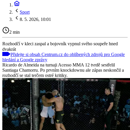
Sport
8. 5. 2026, 10:01
2 min
Rozhodčí v kleci zaspal a bojovník vypnul svého soupeře hned
dvakrát
Přidejte si obsah Centrum.cz do oblíbených zdrojů pro Google
hledání a Google zprávy
Ricardo de Almeida na turnaji Acesso MMA 12 tvrdě sestřelil
Santiaga Chamorru. Po prvním knockdownu ale zápas neskončil a
rozhodčí se stal terčem ostré kritiky.