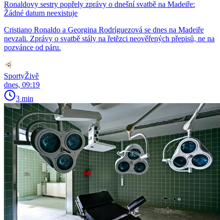
Ronaldovy sestry popřely zprávy o dnešní svatbě na Madeiře:
Žádné datum neexistuje
Cristiano Ronaldo a Georgina Rodríguezová se dnes na Madeiře
nevzali. Zprávy o svatbě stály na řetězci neověřených přepisů, ne na
pozvánce od páru.
SportyŽivě
dnes, 09:19
3 min