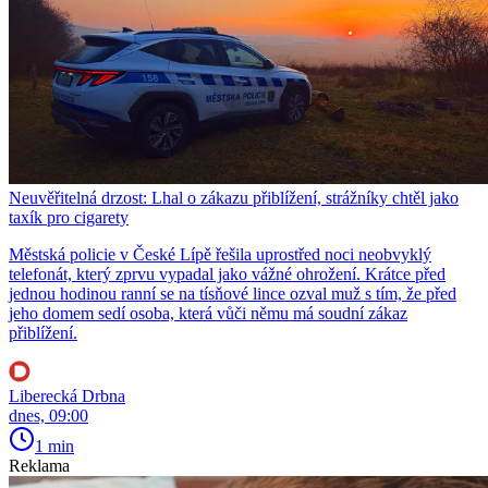
Neuvěřitelná drzost: Lhal o zákazu přiblížení, strážníky chtěl jako
taxík pro cigarety
Městská policie v České Lípě řešila uprostřed noci neobvyklý
telefonát, který zprvu vypadal jako vážné ohrožení. Krátce před
jednou hodinou ranní se na tísňové lince ozval muž s tím, že před
jeho domem sedí osoba, která vůči němu má soudní zákaz
přiblížení.
Liberecká Drbna
dnes, 09:00
1 min
Reklama