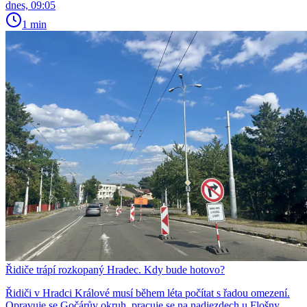
dnes, 09:05
1 min
Řidiče trápí rozkopaný Hradec. Kdy bude hotovo?
Řidiči v Hradci Králové musí během léta počítat s řadou omezení.
Opravuje se Gočárův okruh, pracuje se na nadjezdech u Flošny,