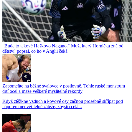
„Bude to takové Haškovo Nagano." Muž, který Horníčka zná od
dětství, popsal, co ho v Anglii čeká
Zapomeňte na běžné svalovce v posilovně. Tohle ruské monstrum
drtí ocel a maže veškeré myslitelné rekordy
Když ztěžkne vzduch a kovové osy začnou prosebně skřípat pod
náporem neuvěřitelné zátěže, zbystří celá...