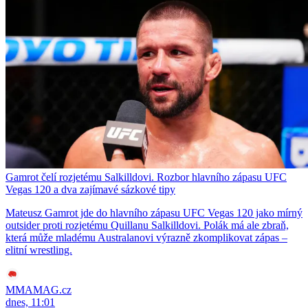
Gamrot čelí rozjetému Salkilldovi. Rozbor hlavního zápasu UFC
Vegas 120 a dva zajímavé sázkové tipy
Mateusz Gamrot jde do hlavního zápasu UFC Vegas 120 jako mírný
outsider proti rozjetému Quillanu Salkilldovi. Polák má ale zbraň,
která může mladému Australanovi výrazně zkomplikovat zápas –
elitní wrestling.
MMAMAG.cz
dnes, 11:01