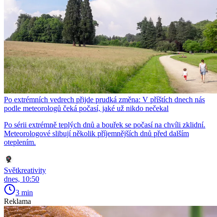
Po extrémních vedrech přijde prudká změna: V příštích dnech nás
podle meteorologů čeká počasí, jaké už nikdo nečekal
Po sérii extrémně teplých dnů a bouřek se počasí na chvíli zklidní.
Meteorologové slibují několik příjemnějších dnů před dalším
oteplením.
Světkreativity
dnes, 10:50
3 min
Reklama