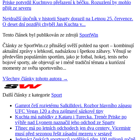
Priske potvrdil Kuchtovo přeřazení k béčku. Rozuzlení by mohlo
přijít ze severu
Nejdražší útočník v historii Sparty dorazil na Letnou 25. července.
O deset dní později chyběl Jan Kuchta v...
Tento článek byl publikován ze zdrojů
SportWin
Články ze SportWin.cz přinášejí svěží pohled na sport – kombinují
aktuální zprávy s lehkostí, nadsázkou i špetkou zábavy. Věnují se
především populárním sportům, jako je fotbal, hokej, tenis nebo
bojové sporty, ale objevují se i méně tradiční témata a kuriózní
momenty ze světa sportovního...
Všechny články tohoto autora →
Další články z kategorie
Sport
Gamrot čelí rozjetému Salkilldovi. Rozbor hlavního zápasu
UFC Vegas 120 a dva zajímavé sázkové tipy
Kuchta má nabídky z Kataru i Turecka. Trenér Priske po
výhře nad Lyonem naznačil jeho odchod ze Sparty
Třinec má po letních odchodech jen dva centery. Vicemistr
musí před sezonou řešit zásadní mezeru v sestavě
Jedenáct českých sportovců vydělává přes 100 milionů ročně.