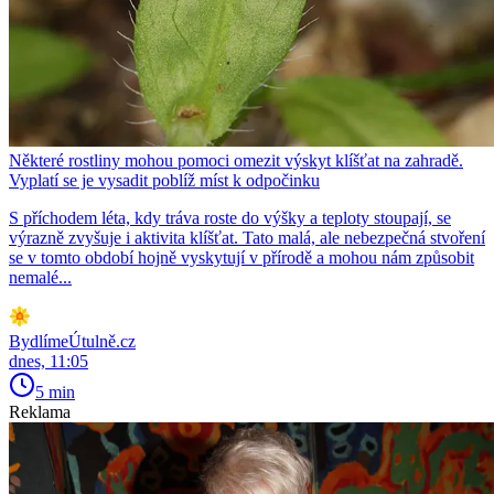
Některé rostliny mohou pomoci omezit výskyt klíšťat na zahradě.
Vyplatí se je vysadit poblíž míst k odpočinku
S příchodem léta, kdy tráva roste do výšky a teploty stoupají, se
výrazně zvyšuje i aktivita klíšťat. Tato malá, ale nebezpečná stvoření
se v tomto období hojně vyskytují v přírodě a mohou nám způsobit
nemalé...
BydlímeÚtulně.cz
dnes, 11:05
5 min
Reklama