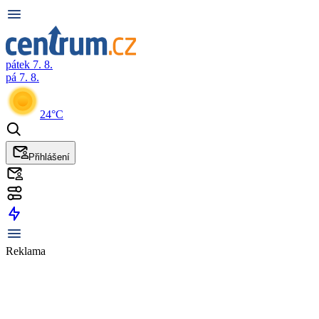
pátek 7. 8.
pá 7. 8.
24°C
Přihlášení
Reklama