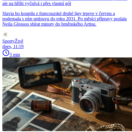
ale na hřišti vyčnívá i přes vlastní gól
Slavia ho koupila z francouzské druhé ligy teprve v červnu a
podepsala s ním smlouvu do roku 2031. Po měsíci přípravy poslala
Neila Glossou sbírat minuty do brněnského Artisu.
SportyŽivě
dnes, 11:19
3 min