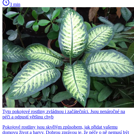
3 min
Tyto pokojové rostliny zvládnou i začátečníci. Jsou nenáročné na
péči a odpustí většinu chyb
Pokojové rostliny jsou skvělým způsobem, jak přidat vašemu
domovu život a barvy. Dobrou zprávou je, že péče o ně nemusí být