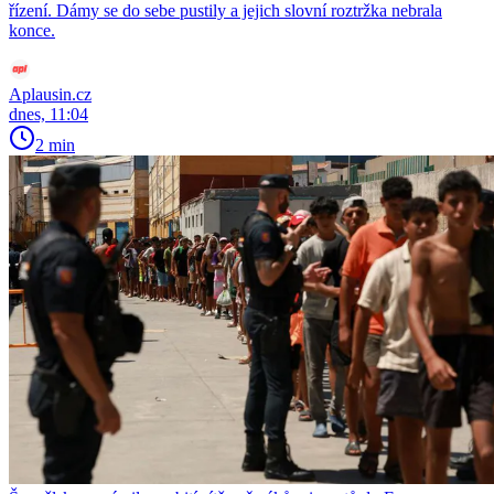
řízení. Dámy se do sebe pustily a jejich slovní roztržka nebrala
konce.
Aplausin.cz
dnes, 11:04
2 min