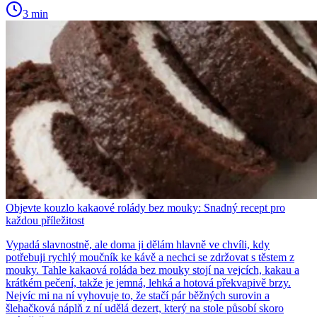
3 min
Objevte kouzlo kakaové rolády bez mouky: Snadný recept pro
každou příležitost
Vypadá slavnostně, ale doma ji dělám hlavně ve chvíli, kdy
potřebuji rychlý moučník ke kávě a nechci se zdržovat s těstem z
mouky. Tahle kakaová roláda bez mouky stojí na vejcích, kakau a
krátkém pečení, takže je jemná, lehká a hotová překvapivě brzy.
Nejvíc mi na ní vyhovuje to, že stačí pár běžných surovin a
šlehačková náplň z ní udělá dezert, který na stole působí skoro