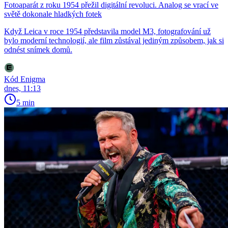
Fotoaparát z roku 1954 přežil digitální revoluci. Analog se vrací ve
světě dokonale hladkých fotek
Když Leica v roce 1954 představila model M3, fotografování už
bylo moderní technologií, ale film zůstával jediným způsobem, jak si
odnést snímek domů.
Kód Enigma
dnes, 11:13
5 min