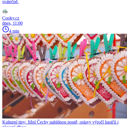
svátečně.
Cooky.cz
dnes, 11:00
4 min
Kulturní tipy: Jižní Čechy nabídnou poutě, oslavy výročí hasičů i