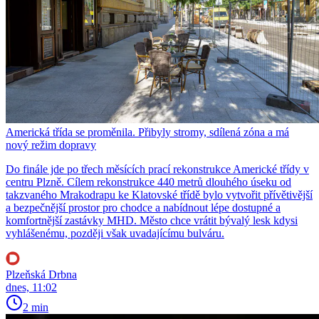
Americká třída se proměnila. Přibyly stromy, sdílená zóna a má
nový režim dopravy
Do finále jde po třech měsících prací rekonstrukce Americké třídy v
centru Plzně. Cílem rekonstrukce 440 metrů dlouhého úseku od
takzvaného Mrakodrapu ke Klatovské třídě bylo vytvořit přívětivější
a bezpečnější prostor pro chodce a nabídnout lépe dostupné a
komfortnější zastávky MHD. Město chce vrátit bývalý lesk kdysi
vyhlášenému, později však uvadajícímu bulváru.
Plzeňská Drbna
dnes, 11:02
2 min