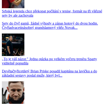
Srbská legenda chce překopat počítání v tenise, formát na tři vítězné
sety by ale zachovala
Sety do čtyř gamů, žádné výhody a zápas hotový do dvou hodin.
Čtyřiadvacetinásobný grandslamový vítěz Novak...
„To je váš názor." Jedna otázka po velkém večeru trenéra Sparty
viditelně popudila
Devětačtyřicetiletý Brian Priske posadil kapitána na lavičku a do
základní sestavy poslal muže, který byl...