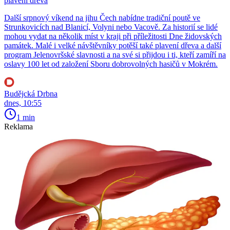
plavení dřeva
Další srpnový víkend na jihu Čech nabídne tradiční poutě ve
Strunkovicích nad Blanicí, Volyni nebo Vacově. Za historií se lidé
mohou vydat na několik míst v kraji při příležitosti Dne židovských
památek. Malé i velké návštěvníky potěší také plavení dřeva a další
program Jelenovršské slavnosti a na své si přijdou i ti, kteří zamíří na
oslavy 100 let od založení Sboru dobrovolných hasičů v Mokrém.
Budějcká Drbna
dnes, 10:55
1 min
Reklama