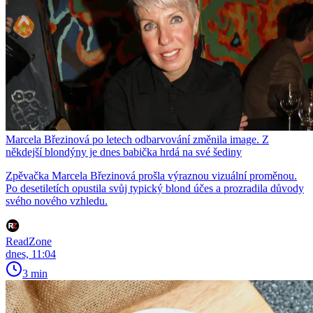
Marcela Březinová po letech odbarvování změnila image. Z
někdejší blondýny je dnes babička hrdá na své šediny
Zpěvačka Marcela Březinová prošla výraznou vizuální proměnou.
Po desetiletích opustila svůj typický blond účes a prozradila důvody
svého nového vzhledu.
ReadZone
dnes, 11:04
3 min