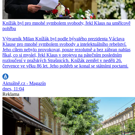
Knížák byl pro mnohé symbolem svobody, řekl Klaus na umělcově
pohřbu
Výtvarník Milan Knížák byl podle bývalého prezidenta Václava
Klause pro mnohé symbolem svobody a intelektuálního rebelství.
Jeho cílem nebylo provokovat, pouze rezolutně a bez zábran nahlas
říkal, co si myslel, řekl Klaus v projevu na pátečním posledním
rozloučení v pražských Strašnicích. Knížák zemřel v neděli 26.
července ve věku 86 let. Jeho pohřeb se konal se státními poctami.
Aktuálně.cz - Magazín
dnes, 11:04
Reklama