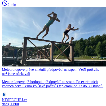
2 min
Meteorologové právě změnili předpověď na srpen: Větší průšvih,
než jsme očekávali
Meteorologové přehodnotili předpověď na srpen. Po extrémních
vedrech čeká Česko kolísavé počasí s teplotami od 23 do 30 stupňů.
NESPECHEJ.cz
dnes, 11:00