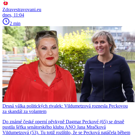
Zdravestravovani.eu
dnes, 11:04
2 min
Drsná válka politických rivalek: Vildumetzová roznesla Peckovou
za skandál za volantem
Do známé české operní pěvkyně Dagmar Peckové (65) se drsně
pustila šéfka senátorského klubu ANO Jana Mračková
Vildumetzová (53). Tu totiž rozlítilo, že se Pecková natáčela během