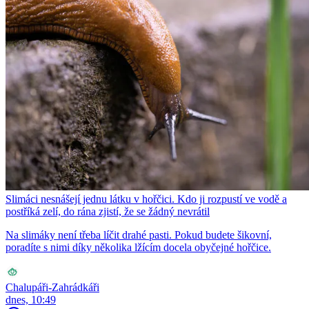
Slimáci nesnášejí jednu látku v hořčici. Kdo ji rozpustí ve vodě a
postříká zelí, do rána zjistí, že se žádný nevrátil
Na slimáky není třeba líčit drahé pasti. Pokud budete šikovní,
poradíte s nimi díky několika lžícím docela obyčejné hořčice.
Chalupáři-Zahrádkáři
dnes, 10:49