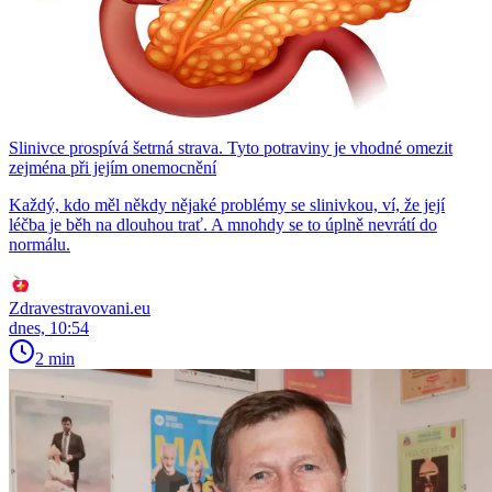
Slinivce prospívá šetrná strava. Tyto potraviny je vhodné omezit
zejména při jejím onemocnění
Každý, kdo měl někdy nějaké problémy se slinivkou, ví, že její
léčba je běh na dlouhou trať. A mnohdy se to úplně nevrátí do
normálu.
Zdravestravovani.eu
dnes, 10:54
2 min