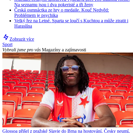
Na seznamu jsou i dva pokeristé a tři ženy
Česká osmnáctka ze hry o medaile. Kouč Nedvěd:
Problémem je psychika
Velký řez na Letné. Sparta se loučí s Kuchtou a může ztratit i
Haraslína
Zobrazit více
Sport
Vybrali jsme pro vás
Magazíny a zajímavosti
Glossoa přišel z pražské Slavie do Brna na hostování. Česky neumí,