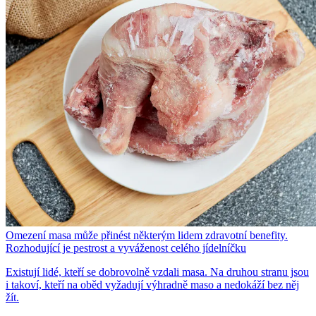
Omezení masa může přinést některým lidem zdravotní benefity.
Rozhodující je pestrost a vyváženost celého jídelníčku
Existují lidé, kteří se dobrovolně vzdali masa. Na druhou stranu jsou
i takoví, kteří na oběd vyžadují výhradně maso a nedokáží bez něj
žít.