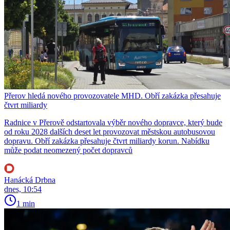
Přerov hledá nového provozovatele MHD. Obří zakázka přesahuje
čtvrt miliardy
Radnice v Přerově odstartovala výběr nového dopravce, který bude
od roku 2028 dalších deset let provozovat městskou autobusovou
dopravu. Obří zakázka přesahuje čtvrt miliardy korun. Nabídku
může podat neomezený počet dopravců
Hanácká Drbna
dnes, 10:54
1 min