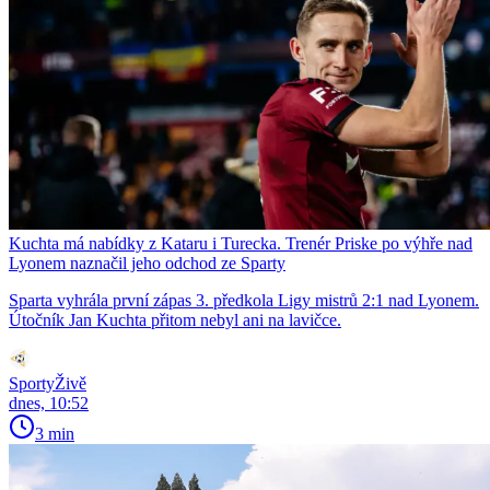
Kuchta má nabídky z Kataru i Turecka. Trenér Priske po výhře nad
Lyonem naznačil jeho odchod ze Sparty
Sparta vyhrála první zápas 3. předkola Ligy mistrů 2:1 nad Lyonem.
Útočník Jan Kuchta přitom nebyl ani na lavičce.
SportyŽivě
dnes, 10:52
3 min