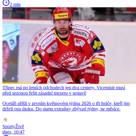
2 min
Třinec má po letních odchodech jen dva centery. Vicemistr musí
před sezonou řešit zásadní mezeru v sestavě
Oceláři přišli v prvním květnovém týdnu 2026 o tři hráče, kteří jim
drželi osu útoku. Do startu extraligy zbývají týdny, ne měsíce.
SportyŽivě
dnes, 10:47