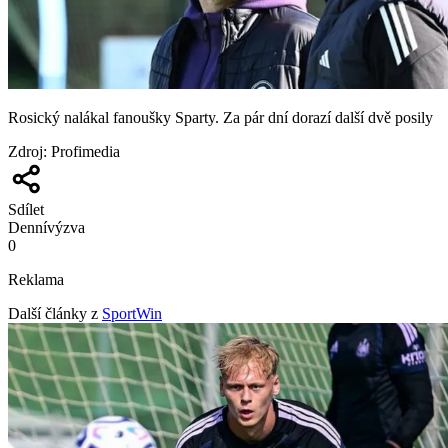
Rosický nalákal fanoušky Sparty. Za pár dní dorazí další dvě posily
Zdroj
:
Profimedia
Sdílet
Denní
výzva
0
Reklama
Další články z
SportWin