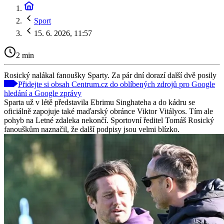
Sport
15. 6. 2026, 11:57
2 min
Rosický nalákal fanoušky Sparty. Za pár dní dorazí další dvě posily
Přidejte si obsah Centrum.cz do oblíbených zdrojů pro Google
hledání a Google zprávy
Sparta už v létě představila Ebrimu Singhateha a do kádru se
oficiálně zapojuje také maďarský obránce Viktor Vitályos. Tím ale
pohyb na Letné zdaleka nekončí. Sportovní ředitel Tomáš Rosický
fanouškům naznačil, že další podpisy jsou velmi blízko.