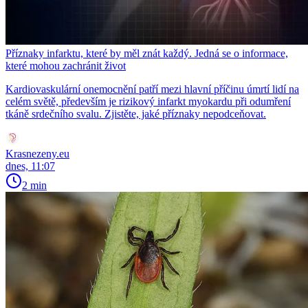
Příznaky infarktu, které by měl znát každý. Jedná se o informace,
které mohou zachránit život
Kardiovaskulární onemocnění patří mezi hlavní příčinu úmrtí lidí na
celém světě, především je rizikový infarkt myokardu při odumření
tkáně srdečního svalu. Zjistěte, jaké příznaky nepodceňovat.
Krasnezeny.eu
dnes, 11:07
2 min