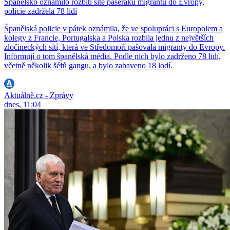
Španělsko oznámilo rozbití sítě pašeráků migrantů do Evropy,
policie zadržela 78 lidí
Španělská policie v pátek oznámila, že ve spolupráci s Europolem a
kolegy z Francie, Portugalska a Polska rozbila jednu z největších
zločineckých sítí, která ve Středomoří pašovala migranty do Evropy.
Informují o tom španělská média. Podle nich bylo zadrženo 78 lidí,
včetně několik šéfů gangu, a bylo zabaveno 18 lodí.
Aktuálně.cz - Zprávy
dnes, 11:04