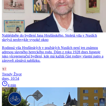
Nahlédněte do bydlení Jana Hrušínského. Stoletá vila v Nuslích
skrývá neobvykle vysoké okno
Rodinná vila Hrušínských v pražských Nuslích není jen známou
adresou slavného hereckého rodu. Dům z roku 1928 dnes funguje
jako vícegenerační bydlení, kde má každá část rodiny vlastní patro a
zároveň zůstává nablízku.
Trendy Život
dnes, 10:54
4 min