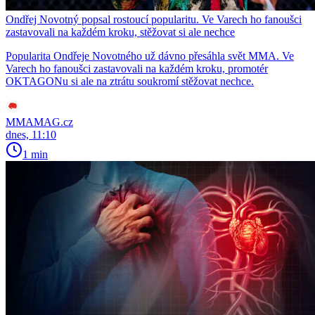
Ondřej Novotný popsal rostoucí popularitu. Ve Varech ho fanoušci
zastavovali na každém kroku, stěžovat si ale nechce
Popularita Ondřeje Novotného už dávno přesáhla svět MMA. Ve
Varech ho fanoušci zastavovali na každém kroku, promotér
OKTAGONu si ale na ztrátu soukromí stěžovat nechce.
MMAMAG.cz
dnes, 11:10
1 min