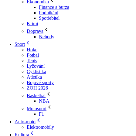
Ekonomika
Finance a burza
Podnikání
Spotřebitel
Krimi
Doprava
Nehody
Sport
Hokej
Fotbal
Tenis
Lyžování
Cyklistika
Atletika
Bojové sporty
ZOH 2026
Basketbal
NBA
Motosport
F1
Auto-moto
Elektromobily
Kultura