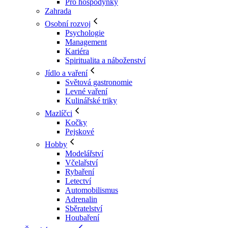
Pro hospodyňky
Zahrada
Osobní rozvoj
Psychologie
Management
Kariéra
Spiritualita a náboženství
Jídlo a vaření
Světová gastronomie
Levné vaření
Kulinářské triky
Mazlíčci
Kočky
Pejskové
Hobby
Modelářství
Včelařství
Rybaření
Letectví
Automobilismus
Adrenalin
Sběratelství
Houbaření