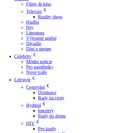
Filmy & kino
Televize
Reality show
Hudba
Hry
Literatura
Výtvarné umění
Divadlo
Digi a stream
Celebrity
Módní policie
Pro pamětníky
Nové tváře
Lifestyle
Cestování
Destinace
Rady na cesty
Bydlení
Interiery
Rady do domu
DIY
Pro kutily