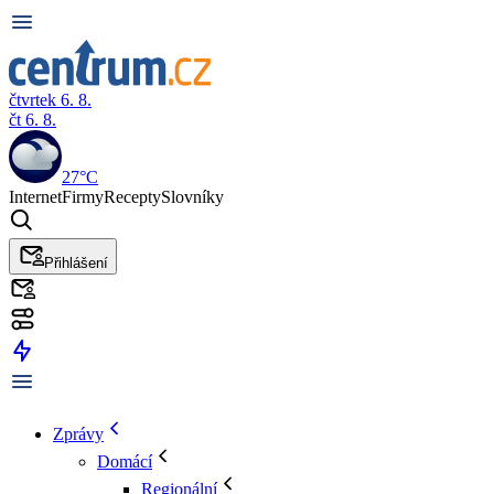
čtvrtek 6. 8.
čt 6. 8.
27°C
Internet
Firmy
Recepty
Slovníky
Přihlášení
Zprávy
Domácí
Regionální