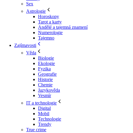
Sex
Astrologie
Horoskopy
Tarot a karty
Andělé a tajemná znamení
Numerologie
Tajemno
Zajímavosti
Věda
Biologie
Ekologie
Fyzika
Geografie
Historie
Chemie
Jazykověda
Vesmír
IT a technologie
Digital
Mobil
Technologie
Trendy
True crime