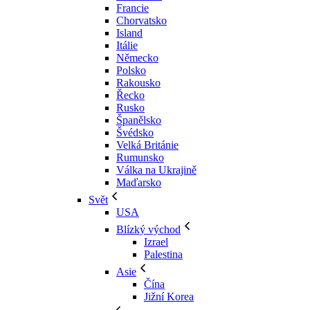
Francie
Chorvatsko
Island
Itálie
Německo
Polsko
Rakousko
Řecko
Rusko
Španělsko
Švédsko
Velká Británie
Rumunsko
Válka na Ukrajině
Maďarsko
Svět
USA
Blízký východ
Izrael
Palestina
Asie
Čína
Jižní Korea