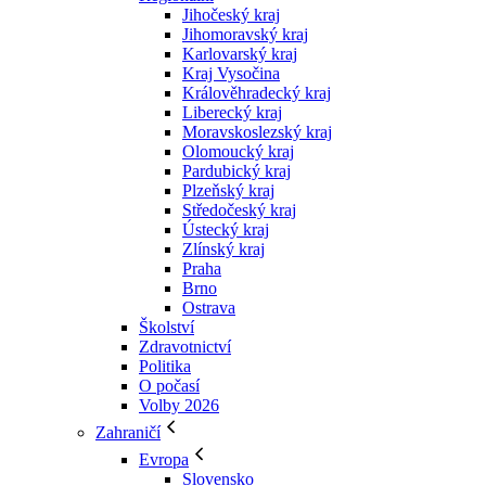
Jihočeský kraj
Jihomoravský kraj
Karlovarský kraj
Kraj Vysočina
Králověhradecký kraj
Liberecký kraj
Moravskoslezský kraj
Olomoucký kraj
Pardubický kraj
Plzeňský kraj
Středočeský kraj
Ústecký kraj
Zlínský kraj
Praha
Brno
Ostrava
Školství
Zdravotnictví
Politika
O počasí
Volby 2026
Zahraničí
Evropa
Slovensko