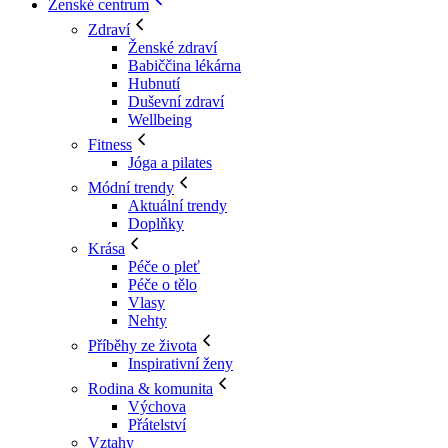
Ženské centrum
Zdraví
Ženské zdraví
Babiččina lékárna
Hubnutí
Duševní zdraví
Wellbeing
Fitness
Jóga a pilates
Módní trendy
Aktuální trendy
Doplňky
Krása
Péče o pleť
Péče o tělo
Vlasy
Nehty
Příběhy ze života
Inspirativní ženy
Rodina & komunita
Výchova
Přátelství
Vztahy