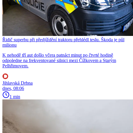
Řidič superbu při předjíždění traktoru přehlédl teslu. Škoda je půl
milionu
K nehodě tří aut došlo včera patnáct minut po čtvrté hodině
odpoledne na frekventované silnici mezi Čížkovem a Starým
Pelhřimovem.
Jihlavská Drbna
dnes, 08:06
1 min