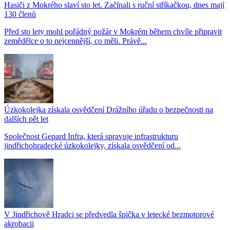
Hasiči z Mokrého slaví sto let. Začínali s ruční stříkačkou, dnes mají
130 členů
Před sto lety mohl pořádný požár v Mokrém během chvíle připravit
zemědělce o to nejcennější, co měli. Právě...
Úzkokolejka získala osvědčení Drážního úřadu o bezpečnosti na
dalších pět let
Společnost Gepard Infra, která spravuje infrastrukturu
jindřichohradecké úzkokolejky, získala osvědčení od...
V Jindřichově Hradci se předvedla špička v letecké bezmotorové
akrobacii