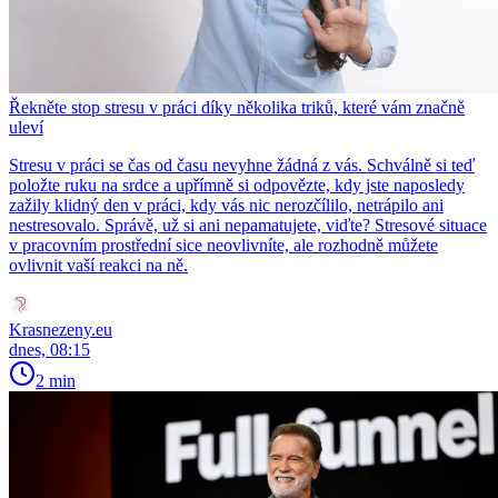
Řekněte stop stresu v práci díky několika triků, které vám značně
uleví
Stresu v práci se čas od času nevyhne žádná z vás. Schválně si teď
položte ruku na srdce a upřímně si odpovězte, kdy jste naposledy
zažily klidný den v práci, kdy vás nic nerozčílilo, netrápilo ani
nestresovalo. Správě, už si ani nepamatujete, viďte? Stresové situace
v pracovním prostřední sice neovlivníte, ale rozhodně můžete
ovlivnit vaší reakci na ně.
Krasnezeny.eu
dnes, 08:15
2 min