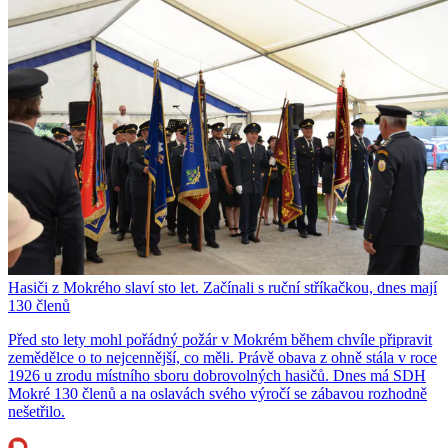
Hasiči z Mokrého slaví sto let. Začínali s ruční stříkačkou, dnes mají
130 členů
Před sto lety mohl pořádný požár v Mokrém během chvíle připravit
zemědělce o to nejcennější, co měli. Právě obava z ohně stála v roce
1926 u zrodu místního sboru dobrovolných hasičů. Dnes má SDH
Mokré 130 členů a na oslavách svého výročí se zábavou rozhodně
nešetřilo.