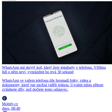
WhatsApp má skrytý koš, který žere gigabajty v telefonu. Většina
lidí o něm neví, vyprázdnit ho trvá 30 sekund
WhatsApp ve vašem telefonu tiše hromadí fotky, videa a
dokumenty, které jste možná viděli jednou. Uvolnit místo přitom
zvládnete dřív, než dočtete tento odstavec.
Mobify.cz
dnes, 08:40