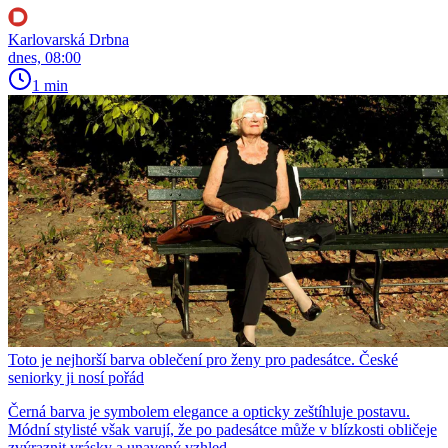
Karlovarská Drbna
dnes, 08:00
1 min
Toto je nejhorší barva oblečení pro ženy pro padesátce. České
seniorky ji nosí pořád
Černá barva je symbolem elegance a opticky zeštíhluje postavu.
Módní stylisté však varují, že po padesátce může v blízkosti obličeje
zvýraznit vrásky a unavený vzhled.