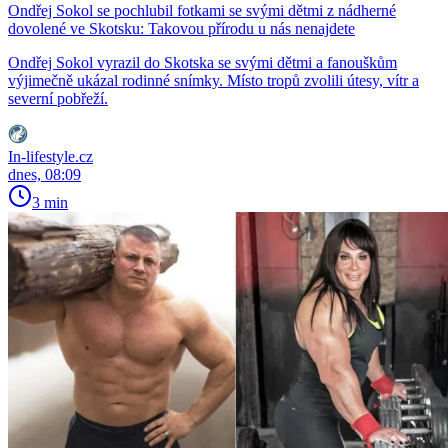
Ondřej Sokol se pochlubil fotkami se svými dětmi z nádherné
dovolené ve Skotsku: Takovou přírodu u nás nenajdete
Ondřej Sokol vyrazil do Skotska se svými dětmi a fanouškům
výjimečně ukázal rodinné snímky. Místo tropů zvolili útesy, vítr a
severní pobřeží.
In-lifestyle.cz
dnes, 08:09
3 min