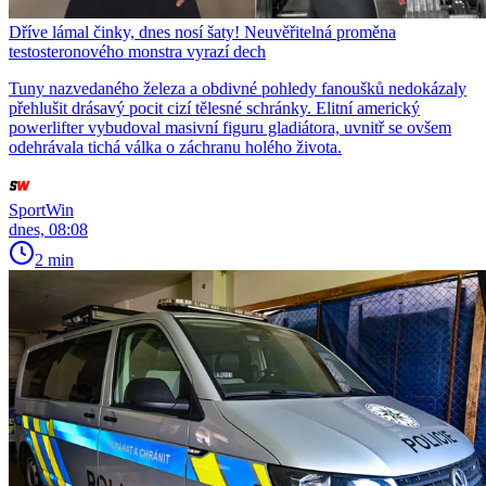
Dříve lámal činky, dnes nosí šaty! Neuvěřitelná proměna
testosteronového monstra vyrazí dech
Tuny nazvedaného železa a obdivné pohledy fanoušků nedokázaly
přehlušit drásavý pocit cizí tělesné schránky. Elitní americký
powerlifter vybudoval masivní figuru gladiátora, uvnitř se ovšem
odehrávala tichá válka o záchranu holého života.
SportWin
dnes, 08:08
2 min