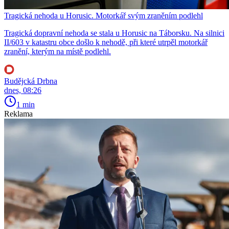
Tragická nehoda u Horusic. Motorkář svým zraněním podlehl
Tragická dopravní nehoda se stala u Horusic na Táborsku. Na silnici
II/603 v katastru obce došlo k nehodě, při které utrpěl motorkář
zranění, kterým na místě podlehl.
Budějcká Drbna
dnes, 08:26
1 min
Reklama