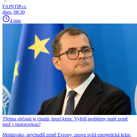
FAJNTIP.cz
dnes, 08:30
4 min
Třetina občanů je chudá, hrozí krize. Vyřeší problémy malé země
muž s motorovkou?
Moldavsko, nejchudší země Evropy, znovu svírá energetická krize,