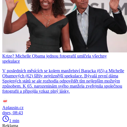
Krize? Michelle Obama jednou fotografií umlčela všechny
spekulace
V posledních měsících se kolem manželství Baracka (65) a Michelle
Obamových (62) šířily nejrůznější spekulace. Bývalá první dáma
Spojených států se ale rozhodla odpovědět tím nejlepším možným
způsobem. K 65. narozeninám svého manžela zveřejnila společnou
fotografii a připojila vzkaz plný lásky.
Aplausin.cz
dnes, 08:43
1 min
Reklama