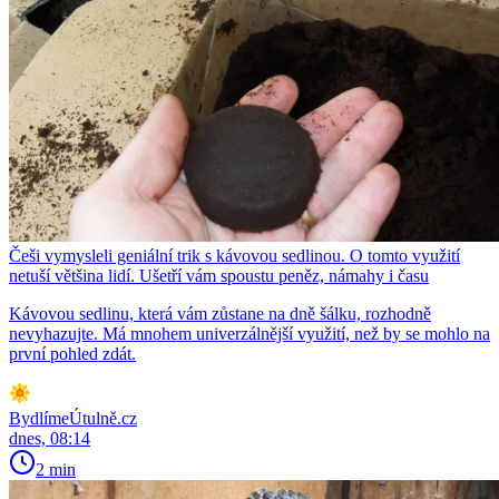
Češi vymysleli geniální trik s kávovou sedlinou. O tomto využití
netuší většina lidí. Ušetří vám spoustu peněz, námahy i času
Kávovou sedlinu, která vám zůstane na dně šálku, rozhodně
nevyhazujte. Má mnohem univerzálnější využití, než by se mohlo na
první pohled zdát.
BydlímeÚtulně.cz
dnes, 08:14
2 min