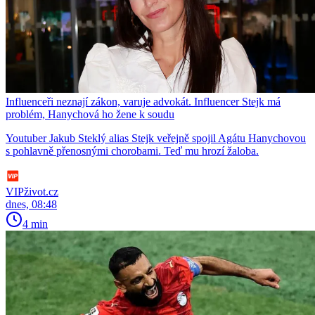
Influenceři neznají zákon, varuje advokát. Influencer Stejk má
problém, Hanychová ho žene k soudu
Youtuber Jakub Steklý alias Stejk veřejně spojil Agátu Hanychovou
s pohlavně přenosnými chorobami. Teď mu hrozí žaloba.
VIPživot.cz
dnes, 08:48
4 min