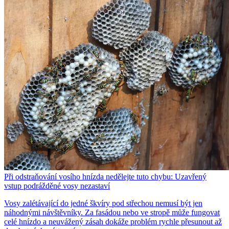
Při odstraňování vosího hnízda nedělejte tuto chybu: Uzavřený
vstup podrážděné vosy nezastaví
Vosy zalétávající do jedné škvíry pod střechou nemusí být jen
náhodnými návštěvníky. Za fasádou nebo ve stropě může fungovat
celé hnízdo a neuvážený zásah dokáže problém rychle přesunout až