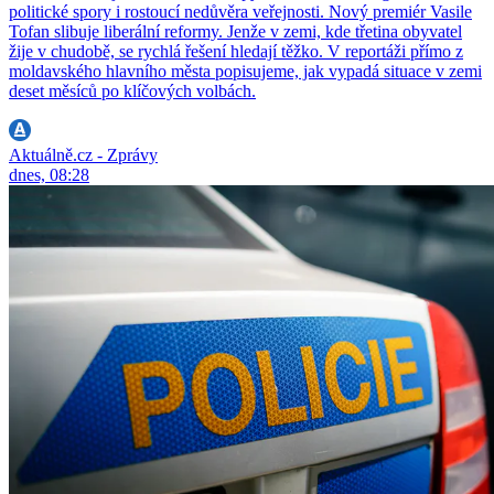
politické spory i rostoucí nedůvěra veřejnosti. Nový premiér Vasile
Tofan slibuje liberální reformy. Jenže v zemi, kde třetina obyvatel
žije v chudobě, se rychlá řešení hledají těžko. V reportáži přímo z
moldavského hlavního města popisujeme, jak vypadá situace v zemi
deset měsíců po klíčových volbách.
Aktuálně.cz - Zprávy
dnes, 08:28