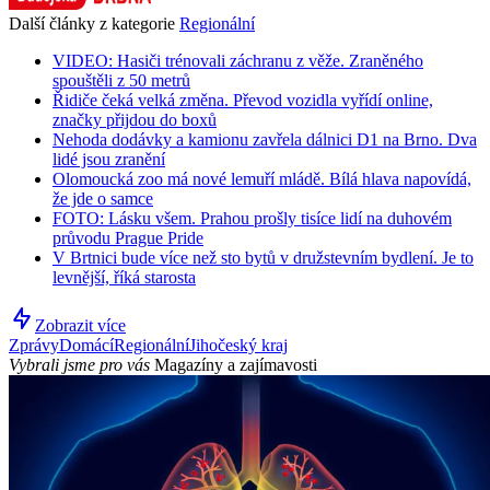
Další články z kategorie
Regionální
VIDEO: Hasiči trénovali záchranu z věže. Zraněného
spouštěli z 50 metrů
Řidiče čeká velká změna. Převod vozidla vyřídí online,
značky přijdou do boxů
Nehoda dodávky a kamionu zavřela dálnici D1 na Brno. Dva
lidé jsou zranění
Olomoucká zoo má nové lemuří mládě. Bílá hlava napovídá,
že jde o samce
FOTO: Lásku všem. Prahou prošly tisíce lidí na duhovém
průvodu Prague Pride
V Brtnici bude více než sto bytů v družstevním bydlení. Je to
levnější, říká starosta
Zobrazit více
Zprávy
Domácí
Regionální
Jihočeský kraj
Vybrali jsme pro vás
Magazíny a zajímavosti