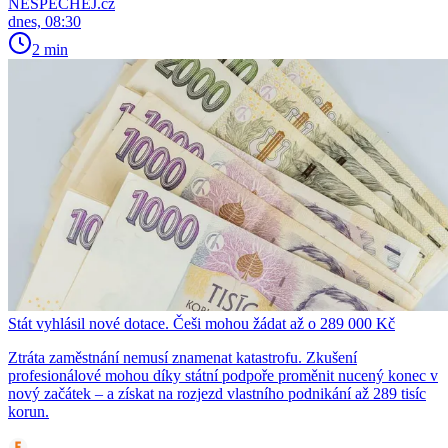
NESPECHEJ.cz
dnes, 08:30
2 min
Stát vyhlásil nové dotace. Češi mohou žádat až o 289 000 Kč
Ztráta zaměstnání nemusí znamenat katastrofu. Zkušení
profesionálové mohou díky státní podpoře proměnit nucený konec v
nový začátek – a získat na rozjezd vlastního podnikání až 289 tisíc
korun.