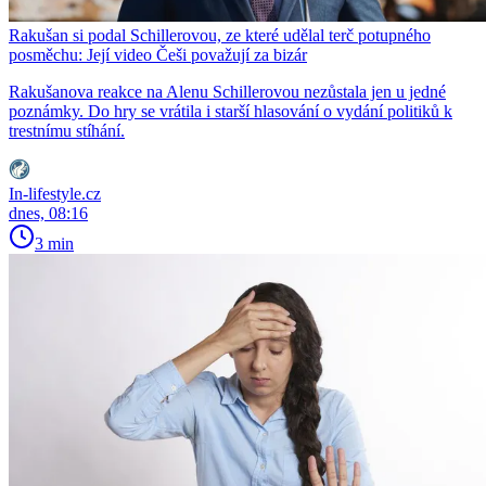
Rakušan si podal Schillerovou, ze které udělal terč potupného
posměchu: Její video Češi považují za bizár
Rakušanova reakce na Alenu Schillerovou nezůstala jen u jedné
poznámky. Do hry se vrátila i starší hlasování o vydání politiků k
trestnímu stíhání.
In-lifestyle.cz
dnes, 08:16
3 min