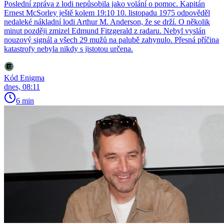
Poslední zpráva z lodi nepůsobila jako volání o pomoc. Kapitán
Ernest McSorley ještě kolem 19:10 10. listopadu 1975 odpověděl
nedaleké nákladní lodi Arthur M. Anderson, že se drží. O několik
minut později zmizel Edmund Fitzgerald z radaru. Nebyl vyslán
nouzový signál a všech 29 mužů na palubě zahynulo. Přesná příčina
katastrofy nebyla nikdy s jistotou určena.
Kód Enigma
dnes, 08:11
6 min