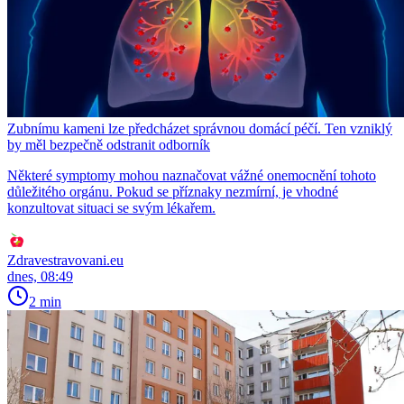
Zubnímu kameni lze předcházet správnou domácí péčí. Ten vzniklý
by měl bezpečně odstranit odborník
Některé symptomy mohou naznačovat vážné onemocnění tohoto
důležitého orgánu. Pokud se příznaky nezmírní, je vhodné
konzultovat situaci se svým lékařem.
Zdravestravovani.eu
dnes, 08:49
2 min