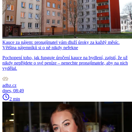
Kauce za nájem: pronajímatel vám dluží úroky za každý měsíc.
Většina nájemníků si o ně nikdy neřekne
Pochopení toho, jak funguje úročení kauce na bydlení, zajistí, že už
nikdy nepřijdete o své peníze – nenechte pronajímatele, aby na nich
vydělal.
adbz.cz
dnes, 08:49
2 min