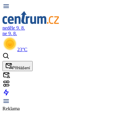
neděle 9. 8.
ne 9. 8.
23°C
Přihlášení
Reklama