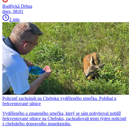
Budějcká Drbna
dnes, 08:01
2 min
Policisté zachránili na Chebsku vyděšeného srnečka. Pobíhal u
frekventované silnice
Vyděšeného a zmateného srnečka, který se sám pohyboval poblíž
frekventované silnice na Chebsku, zachraňovali tento týden policisté
z chebského dopravního inspektorátu.