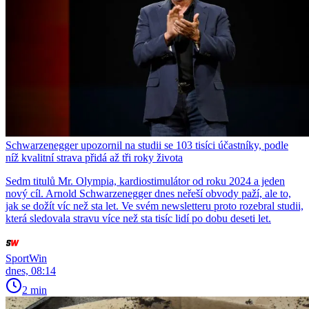
Schwarzenegger upozornil na studii se 103 tisíci účastníky, podle
níž kvalitní strava přidá až tři roky života
Sedm titulů Mr. Olympia, kardiostimulátor od roku 2024 a jeden
nový cíl. Arnold Schwarzenegger dnes neřeší obvody paží, ale to,
jak se dožít víc než sta let. Ve svém newsletteru proto rozebral studii,
která sledovala stravu více než sta tisíc lidí po dobu deseti let.
SportWin
dnes, 08:14
2 min