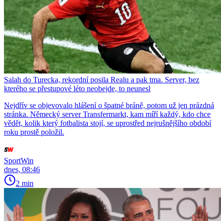
Salah do Turecka, rekordní posila Realu a pak tma. Server, bez
kterého se přestupové léto neobejde, to neunesl
Nejdřív se objevovalo hlášení o špatné bráně, potom už jen prázdná
stránka. Německý server Transfermarkt, kam míří každý, kdo chce
vědět, kolik který fotbalista stojí, se uprostřed nejrušnějšího období
roku prostě položil.
SportWin
dnes, 08:46
2 min