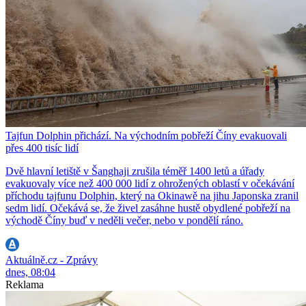
Tajfun Dolphin přichází. Na východním pobřeží Číny evakuovali
přes 400 tisíc lidí
Dvě hlavní letiště v Šanghaji zrušila téměř 1400 letů a úřady
evakuovaly více než 400 000 lidí z ohrožených oblastí v očekávání
příchodu tajfunu Dolphin, který na Okinawě na jihu Japonska zranil
sedm lidí. Očekává se, že živel zasáhne hustě obydlené pobřeží na
východě Číny buď v neděli večer, nebo v pondělí ráno.
Aktuálně.cz - Zprávy
dnes, 08:04
Reklama