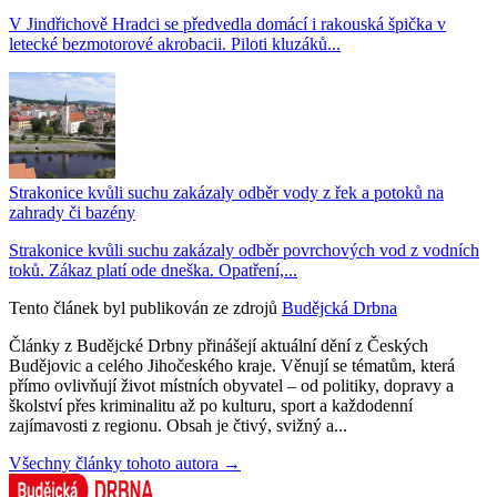
V Jindřichově Hradci se předvedla domácí i rakouská špička v
letecké bezmotorové akrobacii. Piloti kluzáků...
Strakonice kvůli suchu zakázaly odběr vody z řek a potoků na
zahrady či bazény
Strakonice kvůli suchu zakázaly odběr povrchových vod z vodních
toků. Zákaz platí ode dneška. Opatření,...
Tento článek byl publikován ze zdrojů
Budějcká Drbna
Články z Budějcké Drbny přinášejí aktuální dění z Českých
Budějovic a celého Jihočeského kraje. Věnují se tématům, která
přímo ovlivňují život místních obyvatel – od politiky, dopravy a
školství přes kriminalitu až po kulturu, sport a každodenní
zajímavosti z regionu. Obsah je čtivý, svižný a...
Všechny články tohoto autora →