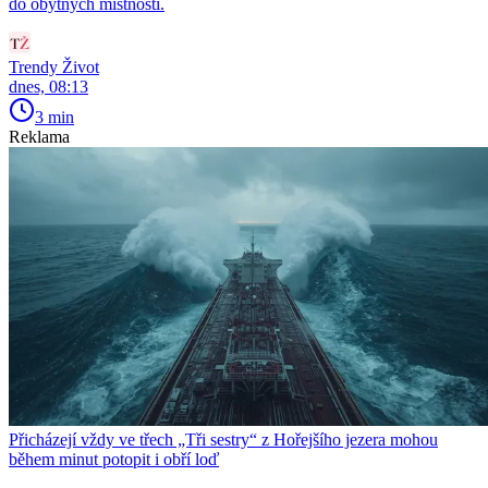
do obytných místností.
Trendy Život
dnes, 08:13
3 min
Reklama
Přicházejí vždy ve třech „Tři sestry“ z Hořejšího jezera mohou
během minut potopit i obří loď