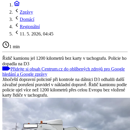
Zprávy
Domácí
Regionální
11. 5. 2026, 04:45
1 min
Řidič kamionu jel 1200 kilometrů bez karty v tachografu. Policie ho
dopadla na D3
Přidejte si obsah Centrum.cz do oblíbených zdrojů pro Google
hledání a Google zprávy
Jihočeští dopravní policisté při kontrole na dálnici D3 odhalili další
závažné porušení pravidel v nákladní dopravě. Řidič kamionu podle
policie ujel více než 1200 kilometrů přes celou Evropu bez vložené
karty řidiče v tachografu.