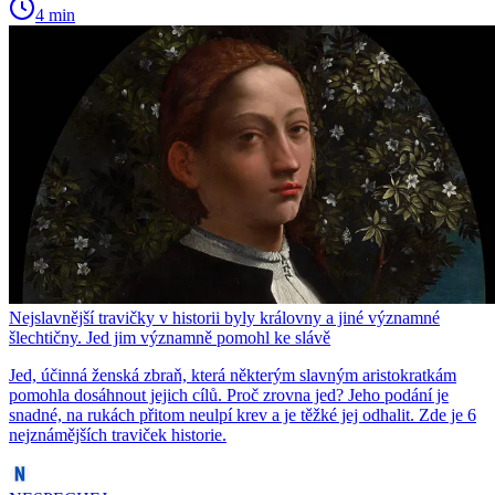
4 min
Nejslavnější travičky v historii byly královny a jiné významné
šlechtičny. Jed jim významně pomohl ke slávě
Jed, účinná ženská zbraň, která některým slavným aristokratkám
pomohla dosáhnout jejich cílů. Proč zrovna jed? Jeho podání je
snadné, na rukách přitom neulpí krev a je těžké jej odhalit. Zde je 6
nejznámějších traviček historie.