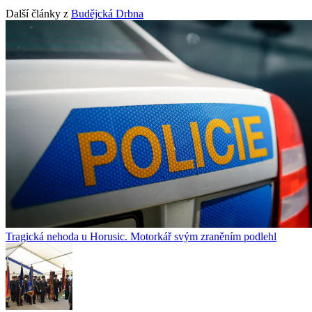
Další články z
Budějcká Drbna
Tragická nehoda u Horusic. Motorkář svým zraněním podlehl