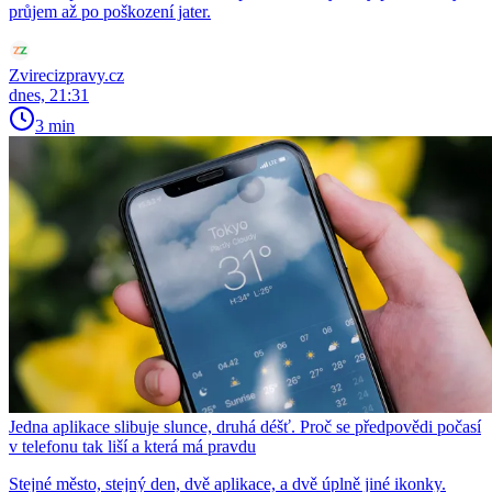
průjem až po poškození jater.
Zvirecizpravy.cz
dnes, 21:31
3 min
Jedna aplikace slibuje slunce, druhá déšť. Proč se předpovědi počasí
v telefonu tak liší a která má pravdu
Stejné město, stejný den, dvě aplikace, a dvě úplně jiné ikonky.