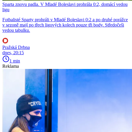
Sparta znovu padla. V Mladé Boleslavi prohrála 0:2, domácí vedou
ligu
Fotbalisté Sparty prohráli v Mladé Boleslavi 0:2 a po druhé porážce
v sezoně mají po třech ligových kolech pouze tři body. Středočeši
vedou tabulku.
Pražská Drbna
dnes, 20:15
1 min
Reklama