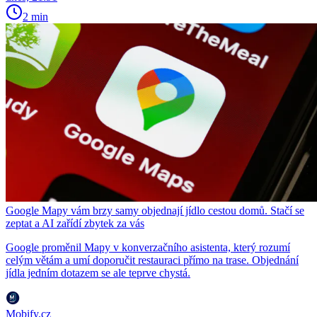
2 min
Google Mapy vám brzy samy objednají jídlo cestou domů. Stačí se
zeptat a AI zařídí zbytek za vás
Google proměnil Mapy v konverzačního asistenta, který rozumí
celým větám a umí doporučit restauraci přímo na trase. Objednání
jídla jedním dotazem se ale teprve chystá.
Mobify.cz