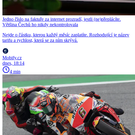
Jedno číslo na faktuře za internet prozradí, jestli (ne)přeplácíte.
Většina Čechů ho nikdy nekontrolovala
Nejde o částku, kterou každý měsíc zaplatíte. Rozhodující je název
tarifu a rychlost, která se za ním skrývá.
Mobify.cz
dnes, 18:14
4 min