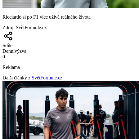
Ricciardo si po F1 více užívá reálného života
Zdroj
:
SvětFormule.cz
Sdílet
Denní
výzva
0
Reklama
Další články z
SvětFormule.cz