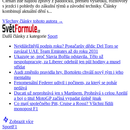
Čtenáři zde najdou zprávy z paddocku, přehled výsledků, rozhovory
s jezdci i pohledy do zákulisí týmů a závodní techniky. Články
kombinují aktuální dění s...
Všechny články tohoto autora →
Další články z kategorie
Sport
Nejdůležitější podpis roku? Pogačarův dědic Del Toro se
zavázal UAE Team Emirates až do roku 2031
Ukazuje se, proč Slavia Bořila odstavila. Tělo už
nespolupracuje, za Liberec odehrál jen půl hodiny a musel
střídat
Audi změnilo pravidla hry. Bortoleto chválí nový tým i jeho
mentalitu
Fenomenální Federer udivil i počinem, za který se pohár
nedává
Ducati už neprohrává jen s Martínem. Prohrává s celou Aprilií
a boj o titul MotoGP začíná vypadat úplně jinak
Co mají společného Pitt, Cruise a Rossi? Všichni řídili
monopost F1
Zobrazit více
Sport
F1