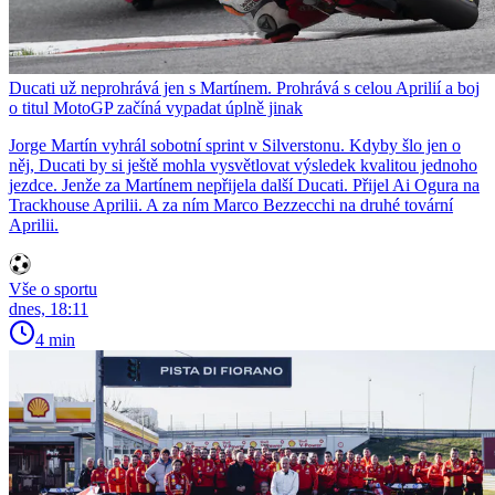
Ducati už neprohrává jen s Martínem. Prohrává s celou Aprilií a boj
o titul MotoGP začíná vypadat úplně jinak
Jorge Martín vyhrál sobotní sprint v Silverstonu. Kdyby šlo jen o
něj, Ducati by si ještě mohla vysvětlovat výsledek kvalitou jednoho
jezdce. Jenže za Martínem nepřijela další Ducati. Přijel Ai Ogura na
Trackhouse Aprilii. A za ním Marco Bezzecchi na druhé tovární
Aprilii.
Vše o sportu
dnes, 18:11
4 min