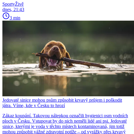
SportyŽivě
dnes, 21:43
3 min
Jedovaté sinice mohou psům způsobit krvavý průjem i poškodit
játra. Víme, kde v Česku to hrozí
Zákaz koupání. Takovou nálepkou označili hygienici osm vodních
ploch v Česku. Vstupovat by do nich neměli lidé ani psi. Jedovaté
sinice, kterými je voda v těchto místech kontaminovaná, jim totiž
mohou způsobit vážné zdravotní potíže – od vyrážky přes krvavý