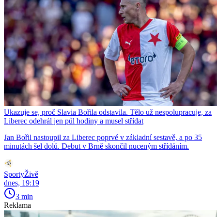
Ukazuje se, proč Slavia Bořila odstavila. Tělo už nespolupracuje, za
Liberec odehrál jen půl hodiny a musel střídat
Jan Bořil nastoupil za Liberec poprvé v základní sestavě, a po 35
minutách šel dolů. Debut v Brně skončil nuceným střídáním.
SportyŽivě
dnes, 19:19
3 min
Reklama