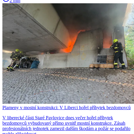
2 min
Plameny v mostní konstrukci: V Liberci hořel příbytek bezdomovců
V liberecké části Staré Pavlovice dnes večer hořel příbytek
bezdomovců vybudovaný přímo uvnitř mostní konstrukce. Zásah
profesionálních jednotek zamezil dalším škodám a požár se podařilo
rychle zlikvidovat.