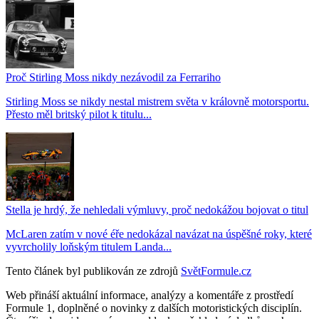
Proč Stirling Moss nikdy nezávodil za Ferrariho
Stirling Moss se nikdy nestal mistrem světa v královně motorsportu.
Přesto měl britský pilot k titulu...
Stella je hrdý, že nehledali výmluvy, proč nedokážou bojovat o titul
McLaren zatím v nové éře nedokázal navázat na úspěšné roky, které
vyvrcholily loňským titulem Landa...
Tento článek byl publikován ze zdrojů
SvětFormule.cz
Web přináší aktuální informace, analýzy a komentáře z prostředí
Formule 1, doplněné o novinky z dalších motoristických disciplín.