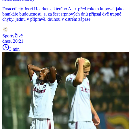
Dvacetiletý Joeri Heerkens, kterého Ajax před rokem kupoval jako
brankáře budoucnosti, si za šest srpnových dnů připsal dvě trapné
chyby, jednu v přípravě, druhou v ostrém zápase.
SportyŽivě
dnes, 20:21
3 min