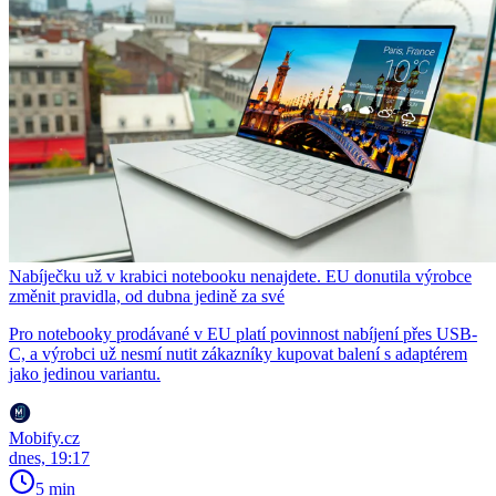
Nabíječku už v krabici notebooku nenajdete. EU donutila výrobce
změnit pravidla, od dubna jedině za své
Pro notebooky prodávané v EU platí povinnost nabíjení přes USB-
C, a výrobci už nesmí nutit zákazníky kupovat balení s adaptérem
jako jedinou variantu.
Mobify.cz
dnes, 19:17
5 min