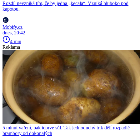
Rozdíl nevzniká tím, že by jedna „kecala“. Vzniká hluboko pod
kapotou.
Mobify.cz
dnes, 20:42
4 min
Reklama
5 minut vaření, pak teprve sůl. Tak jednoduchý trik dělí rozpadlé
brambory od dokonalých