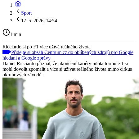
Sport
17. 5. 2026, 14:54
1 min
Ricciardo si po F1 více užívá reálného života
Přidejte si obsah Centrum.cz do oblíbených zdrojů pro Google
hledání a Google zprávy
Daniel Ricciardo přiznal, že ukončení kariéry pilota formule 1 si
mohl dovolit zpomalit a více si užívat reálného života mimo cirkus
okruhových závodů.