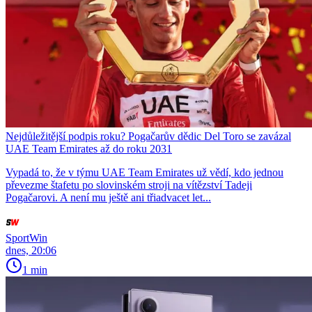
Nejdůležitější podpis roku? Pogačarův dědic Del Toro se zavázal
UAE Team Emirates až do roku 2031
Vypadá to, že v týmu UAE Team Emirates už vědí, kdo jednou
převezme štafetu po slovinském stroji na vítězství Tadeji
Pogačarovi. A není mu ještě ani třiadvacet let...
SportWin
dnes, 20:06
1 min