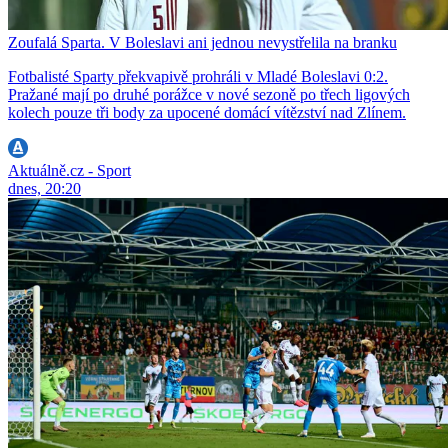
Zoufalá Sparta. V Boleslavi ani jednou nevystřelila na branku
Fotbalisté Sparty překvapivě prohráli v Mladé Boleslavi 0:2.
Pražané mají po druhé porážce v nové sezoně po třech ligových
kolech pouze tři body za upocené domácí vítězství nad Zlínem.
Aktuálně.cz - Sport
dnes, 20:20