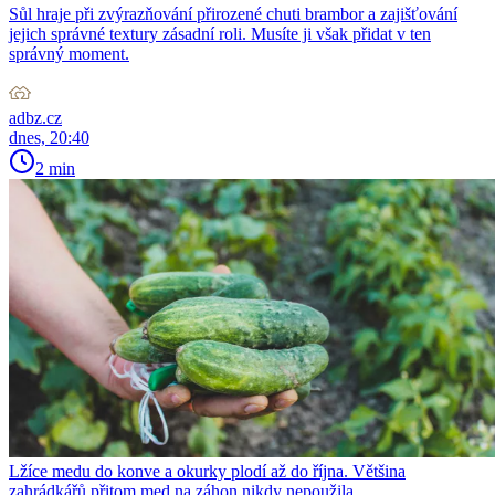
Sůl hraje při zvýrazňování přirozené chuti brambor a zajišťování
jejich správné textury zásadní roli. Musíte ji však přidat v ten
správný moment.
adbz.cz
dnes, 20:40
2 min
Lžíce medu do konve a okurky plodí až do října. Většina
zahrádkářů přitom med na záhon nikdy nepoužila