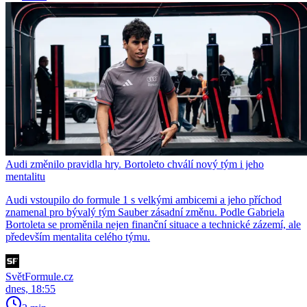
Audi změnilo pravidla hry. Bortoleto chválí nový tým i jeho
mentalitu
Audi vstoupilo do formule 1 s velkými ambicemi a jeho příchod
znamenal pro bývalý tým Sauber zásadní změnu. Podle Gabriela
Bortoleta se proměnila nejen finanční situace a technické zázemí, ale
především mentalita celého týmu.
SvětFormule.cz
dnes, 18:55