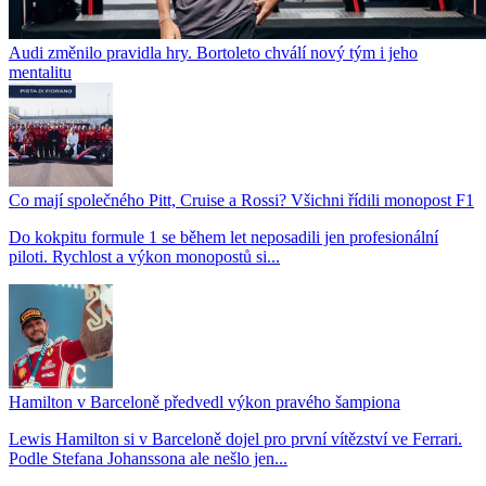
Audi změnilo pravidla hry. Bortoleto chválí nový tým i jeho
mentalitu
Co mají společného Pitt, Cruise a Rossi? Všichni řídili monopost F1
Do kokpitu formule 1 se během let neposadili jen profesionální
piloti. Rychlost a výkon monopostů si...
Hamilton v Barceloně předvedl výkon pravého šampiona
Lewis Hamilton si v Barceloně dojel pro první vítězství ve Ferrari.
Podle Stefana Johanssona ale nešlo jen...