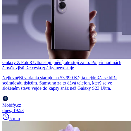
Galaxy Z Fold8 Ultra stojí jmění, ale stojí za to. Po pár hodinách
člověk zjistí, že cesta zpátky neexistuje
Nejlevnější varianta startuje na 53 999 Kč, ta nejdražší se blíží
sedmdesáti tisícům. Samsung za to dává telefon, který se ve
složeném stavu vejde do kapsy snáz než Galaxy S23 Ultra.
Mobify.cz
dnes, 19:53
5 min