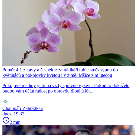
Poměr 4:1 z kávy a česneku: zahrádkáři tuhle směs sypou do
květináčů a pokojovky kvetou i v zimě. Mšice z ní utečou
Pokojové rostliny je třeba vždy správně vyživit. Pokud to dokážete,
budou vám dělat radost po opravdu dlouhá léta.
Chalupáři-Zahrádkáři
dnes, 19:32
2 min