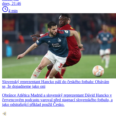
dnes, 21:46
4 min
Slovenský reprezentant Hancko pálí do českého fotbalu: Obávám
se, že dopadneme jako oni
Obránce Atlética Madrid a slovenský reprezentant Dávid Hancko v
červencovém podcastu varoval před stagnací slovenského fotbalu, a
jako odstrašující příklad použil Česko.