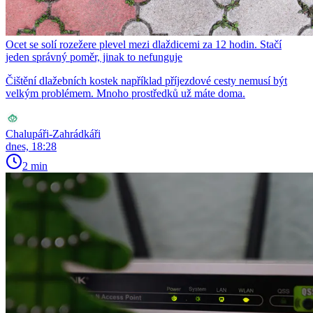
Ocet se solí rozežere plevel mezi dlaždicemi za 12 hodin. Stačí
jeden správný poměr, jinak to nefunguje
Čištění dlažebních kostek například příjezdové cesty nemusí být
velkým problémem. Mnoho prostředků už máte doma.
Chalupáři-Zahrádkáři
dnes, 18:28
2 min