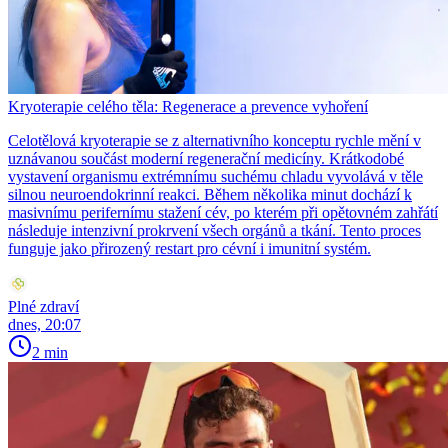
Kryoterapie celého těla: Regenerace a prevence vyhoření
Celotělová kryoterapie se z alternativního konceptu rychle mění v
uznávanou součást moderní regenerační medicíny. Krátkodobé
vystavení organismu extrémnímu suchému chladu vyvolává v těle
silnou neuroendokrinní reakci. Během několika minut dochází k
masivnímu perifernímu stažení cév, po kterém při opětovném zahřátí
následuje intenzivní prokrvení všech orgánů a tkání. Tento proces
funguje jako přirozený restart pro cévní i imunitní systém.
Plné zdraví
dnes, 20:07
2 min