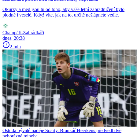
Okurky a med jsou tu od toho, aby vaše letní zahradničení bylo
plodné i veselé. Když víte, jak na to, určitě nešlápnete vedle.
Chalupáři-Zahrádkáři
dnes, 20:38
2 min
Ostuda bývalé naděje Sparty. Brankář Heerkens předvedl dvě
nehorázné minely