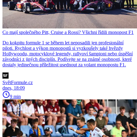
Co mají společného Pitt, Cruise a Rossi? Všichni řídili monopost F1
Do kokpitu formule 1 se během let neposadili jen profesionální
piloti. Rychlost a výkon monopostů si vyzkoušely také hvězdy
Hollywoodu, motocyklové legendy, rallyoví šampioni nebo úspěšní
závodníci z jiných disciplín. Podívejte se na známé osobnosti, které
dostaly jedinečnou příležitost usednout za volant monopostu F1.
SvětFormule.cz
dnes, 18:09
9 min