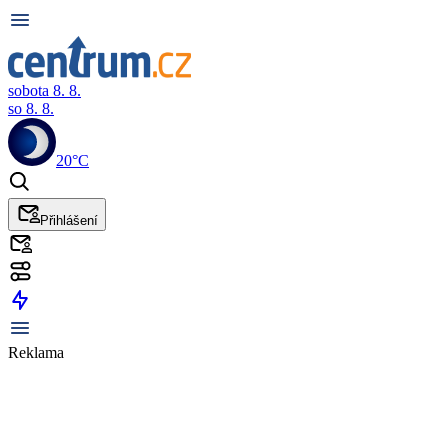
sobota 8. 8.
so 8. 8.
20°C
Přihlášení
Reklama