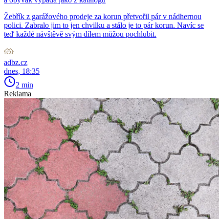
Žebřík z garážového prodeje za korun přetvořil pár v nádhernou
polici. Zabralo jim to jen chvilku a stálo je to pár korun. Navíc se
teď každé návštěvě svým dílem můžou pochlubit.
adbz.cz
dnes, 18:35
2 min
Reklama