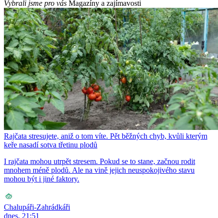
Vybrali jsme pro vás
Magazíny a zajímavosti
Rajčata stresujete, aniž o tom víte. Pět běžných chyb, kvůli kterým
keře nasadí sotva třetinu plodů
I rajčata mohou utrpět stresem. Pokud se to stane, začnou rodit
mnohem méně plodů. Ale na vině jejich neuspokojivého stavu
mohou být i jiné faktory.
Chalupáři-Zahrádkáři
dnes, 21:51