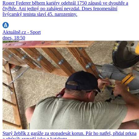
Roger Federer během kariéry odehrál 1750 zápasů ve dvouhře a
čtyřhře. Ani jediný po zahájení nevzdal. Dnes fenomenální
švýcarský tenista slaví 45. narozeniny.
Aktuálně.cz - Sport
dnes, 18:50
Starý žebřík z garáže za stopadesát korun. Pár ho natřel, přidal prkna
a obývák vypadá jako z katalogu