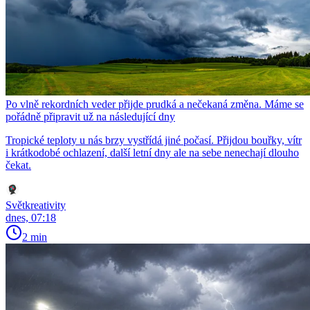
Po vlně rekordních veder přijde prudká a nečekaná změna. Máme se
pořádně připravit už na následující dny
Tropické teploty u nás brzy vystřídá jiné počasí. Přijdou bouřky, vítr
i krátkodobé ochlazení, další letní dny ale na sebe nenechají dlouho
čekat.
Světkreativity
dnes, 07:18
2 min