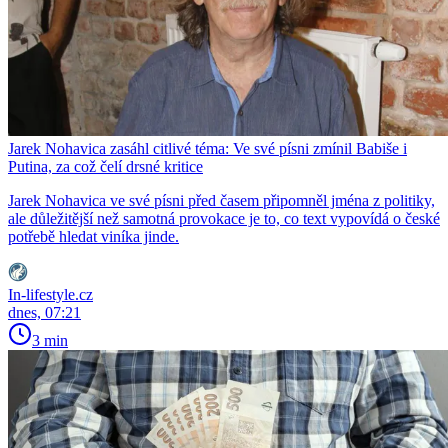
Jarek Nohavica zasáhl citlivé téma: Ve své písni zmínil Babiše i
Putina, za což čelí drsné kritice
Jarek Nohavica ve své písni před časem připomněl jména z politiky,
ale důležitější než samotná provokace je to, co text vypovídá o české
potřebě hledat viníka jinde.
In-lifestyle.cz
dnes, 07:21
3 min