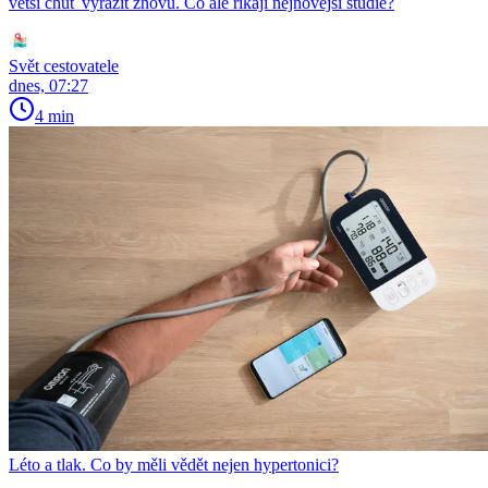
větší chuť vyrazit znovu. Co ale říkají nejnovější studie?
Svět cestovatele
dnes, 07:27
4 min
Léto a tlak. Co by měli vědět nejen hypertonici?