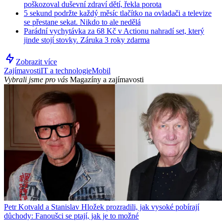
poškozoval duševní zdraví dětí, řekla porota
5 sekund podržte každý měsíc tlačítko na ovladači a televize
se přestane sekat. Nikdo to ale nedělá
Parádní vychytávka za 68 Kč v Actionu nahradí set, který
jinde stojí stovky. Záruka 3 roky zdarma
Zobrazit více
Zajímavosti
IT a technologie
Mobil
Vybrali jsme pro vás
Magazíny a zajímavosti
Petr Kotvald a Stanislav Hložek prozradili, jak vysoké pobírají
důchody: Fanoušci se ptají, jak je to možné