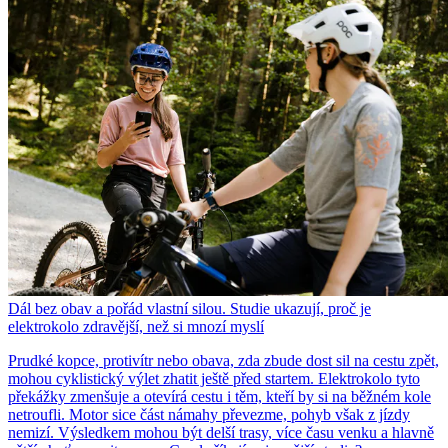
Dál bez obav a pořád vlastní silou. Studie ukazují, proč je
elektrokolo zdravější, než si mnozí myslí
Prudké kopce, protivítr nebo obava, zda zbude dost sil na cestu zpět,
mohou cyklistický výlet zhatit ještě před startem. Elektrokolo tyto
překážky zmenšuje a otevírá cestu i těm, kteří by si na běžném kole
netroufli. Motor sice část námahy převezme, pohyb však z jízdy
nemizí. Výsledkem mohou být delší trasy, více času venku a hlavně