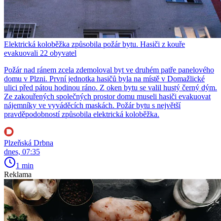
Elektrická koloběžka způsobila požár bytu. Hasiči z kouře
evakuovali 22 obyvatel
Požár nad ránem zcela zdemoloval byt ve druhém patře panelového
domu v Plzni. První jednotka hasičů byla na místě v Domažlické
ulici před pátou hodinou ráno. Z oken bytu se valil hustý černý dým.
Ze zakouřených společných prostor domu museli hasiči evakuovat
nájemníky ve vyváděcích maskách. Požár bytu s největší
pravděpodobností způsobila elektrická koloběžka.
Plzeňská Drbna
dnes, 07:35
1 min
Reklama