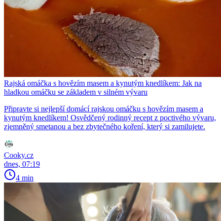
Rajská omáčka s hovězím masem a kynutým knedlíkem: Jak na
hladkou omáčku se základem v silném vývaru
Připravte si nejlepší domácí rajskou omáčku s hovězím masem a
kynutým knedlíkem! Osvědčený rodinný recept z poctivého vývaru,
zjemněný smetanou a bez zbytečného koření, který si zamilujete.
Cooky.cz
dnes, 07:19
4 min