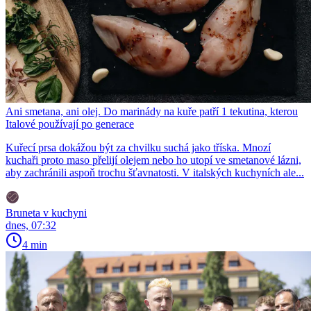
Ani smetana, ani olej. Do marinády na kuře patří 1 tekutina, kterou
Italové používají po generace
Kuřecí prsa dokážou být za chvilku suchá jako tříska. Mnozí
kuchaři proto maso přelijí olejem nebo ho utopí ve smetanové lázni,
aby zachránili aspoň trochu šťavnatosti. V italských kuchyních ale...
Bruneta v kuchyni
dnes, 07:32
4 min