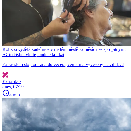
Kolik si vydělá kadeřnice v malém městě za měsíc i se spropitným?
Až to číslo uvidíte, budete koukat
Za křeslem stojí od rána do večera, ceník má vyvěšený na zdi […]
Extrafit.cz
dnes, 07:19
4 min