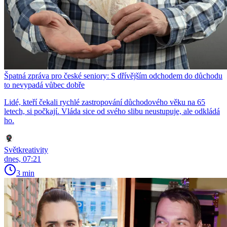
Špatná zpráva pro české seniory: S dřívějším odchodem do důchodu
to nevypadá vůbec dobře
Lidé, kteří čekali rychlé zastropování důchodového věku na 65
letech, si počkají. Vláda sice od svého slibu neustupuje, ale odkládá
ho.
Světkreativity
dnes, 07:21
3 min