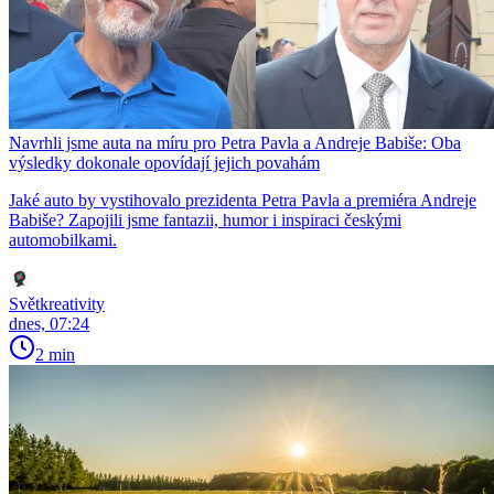
Navrhli jsme auta na míru pro Petra Pavla a Andreje Babiše: Oba
výsledky dokonale opovídají jejich povahám
Jaké auto by vystihovalo prezidenta Petra Pavla a premiéra Andreje
Babiše? Zapojili jsme fantazii, humor i inspiraci českými
automobilkami.
Světkreativity
dnes, 07:24
2 min