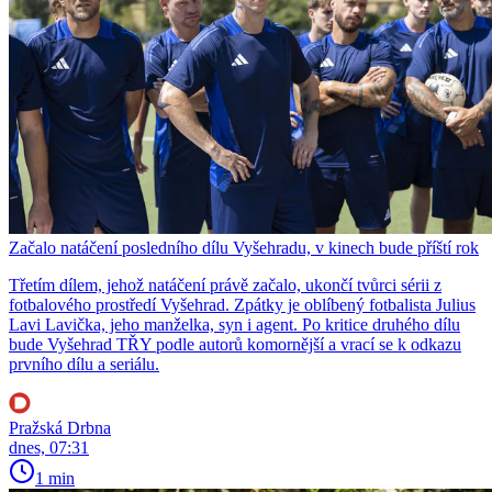
Začalo natáčení posledního dílu Vyšehradu, v kinech bude příští rok
Třetím dílem, jehož natáčení právě začalo, ukončí tvůrci sérii z
fotbalového prostředí Vyšehrad. Zpátky je oblíbený fotbalista Julius
Lavi Lavička, jeho manželka, syn i agent. Po kritice druhého dílu
bude Vyšehrad TŘY podle autorů komornější a vrací se k odkazu
prvního dílu a seriálu.
Pražská Drbna
dnes, 07:31
1 min