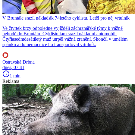
V Bruntále srazil náklaďák 74letého cyklistu. Letěl pro něj vrtulník
Ve čtvrtek brzy odpoledne vyjížděli záchranářské týmy k vážně
nehodě do Bruntálu. Cyklistu tam srazil nákladní automobil.
Čtyřiasedmdesátiletý muž utrpěl vážná zranění. Skončil v umělém
spánku a do nemocnice ho transportoval vrtulník.
Ostravská Drbna
dnes, 07:41
1 min
Reklama