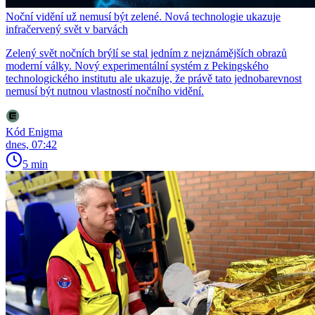
Noční vidění už nemusí být zelené. Nová technologie ukazuje
infračervený svět v barvách
Zelený svět nočních brýlí se stal jedním z nejznámějších obrazů
moderní války. Nový experimentální systém z Pekingského
technologického institutu ale ukazuje, že právě tato jednobarevnost
nemusí být nutnou vlastností nočního vidění.
Kód Enigma
dnes, 07:42
5 min