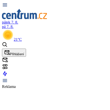
pátek 7. 8.
pá 7. 8.
21°C
Přihlášení
Reklama