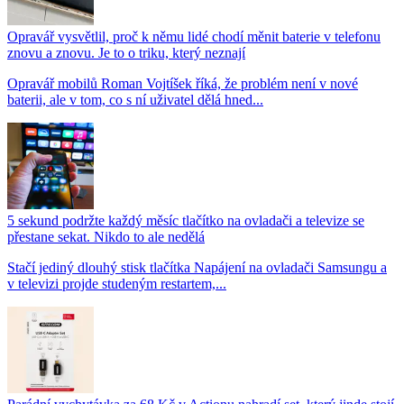
Opravář vysvětlil, proč k němu lidé chodí měnit baterie v telefonu
znovu a znovu. Je to o triku, který neznají
Opravář mobilů Roman Vojtíšek říká, že problém není v nové
baterii, ale v tom, co s ní uživatel dělá hned...
5 sekund podržte každý měsíc tlačítko na ovladači a televize se
přestane sekat. Nikdo to ale nedělá
Stačí jediný dlouhý stisk tlačítka Napájení na ovladači Samsungu a
v televizi projde studeným restartem,...