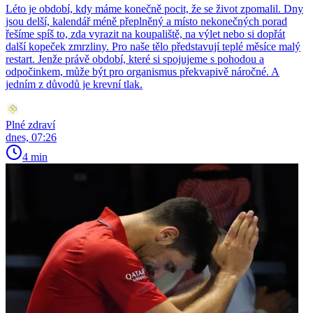
Léto je období, kdy máme konečně pocit, že se život zpomalil. Dny
jsou delší, kalendář méně přeplněný a místo nekonečných porad
řešíme spíš to, zda vyrazit na koupaliště, na výlet nebo si dopřát
další kopeček zmrzliny. Pro naše tělo představují teplé měsíce malý
restart. Jenže právě období, které si spojujeme s pohodou a
odpočinkem, může být pro organismus překvapivě náročné. A
jedním z důvodů je krevní tlak.
Plné zdraví
dnes, 07:26
4 min