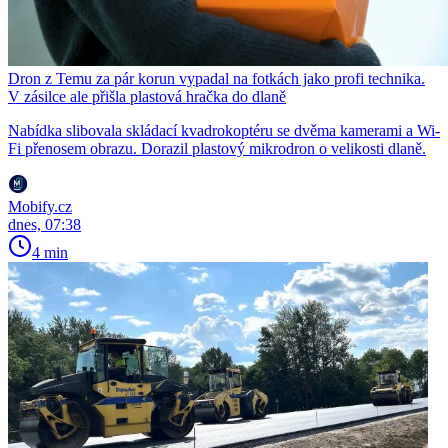
Dron z Temu za pár korun vypadal na fotkách jako profi technika.
V zásilce ale přišla plastová hračka do dlaně
Nabídka slibovala skládací kvadrokoptéru se dvěma kamerami a Wi-
Fi přenosem obrazu. Dorazil plastový mikrodron o velikosti dlaně.
Mobify.cz
dnes, 07:38
4 min