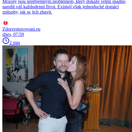
Mozoly jsou nepříjemným problémem, který dokáže velmi snadno
narušit váš každodenní život. Existují však jednoduché domácí
způsoby, jak se jich zbavit.
Zdravestravovani.eu
dnes, 07:59
2 min