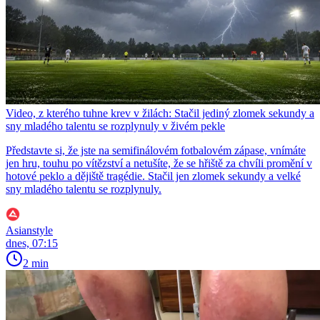
Video, z kterého tuhne krev v žilách: Stačil jediný zlomek sekundy a
sny mladého talentu se rozplynuly v živém pekle
Představte si, že jste na semifinálovém fotbalovém zápase, vnímáte
jen hru, touhu po vítězství a netušíte, že se hřiště za chvíli promění v
hotové peklo a dějiště tragédie. Stačil jen zlomek sekundy a velké
sny mladého talentu se rozplynuly.
Asianstyle
dnes, 07:15
2 min