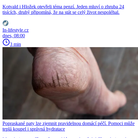
Kotvald i Hložek otevřeli téma penzí. Jeden mluví o zhruba 24
tisících, druhý připomíná, že na stát se celý život nespoléhal.
In-lifestyle.cz
dnes, 08:00
3 min
Popraskané paty lze zjemnit pravidelnou domácí péčí. Pomoci může
teplá koupel i správná hydratace