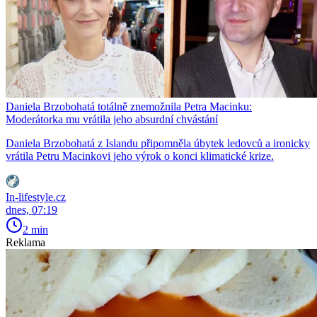
Daniela Brzobohatá totálně znemožnila Petra Macinku:
Moderátorka mu vrátila jeho absurdní chvástání
Daniela Brzobohatá z Islandu připomněla úbytek ledovců a ironicky
vrátila Petru Macinkovi jeho výrok o konci klimatické krize.
In-lifestyle.cz
dnes, 07:19
2 min
Reklama