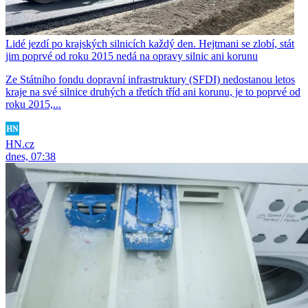
Lidé jezdí po krajských silnicích každý den. Hejtmani se zlobí, stát
jim poprvé od roku 2015 nedá na opravy silnic ani korunu
Ze Státního fondu dopravní infrastruktury (SFDI) nedostanou letos
kraje na své silnice druhých a třetích tříd ani korunu, je to poprvé od
roku 2015,...
HN.cz
dnes, 07:38