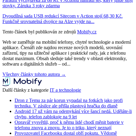
Parádní vychytávka za 68 Kč v Actionu nahradí set, který jinde stojí
stovky. Záruka 3 roky zdarma
Dvoudílná sada USB redukcí Sitecom v Action stojí 68,30 Kč.
Funkčně srovnatelná dvojice na Alze vyjde na...
Tento článek byl publikován ze zdrojů
Mobify.cz
Web se zaměřuje na mobilní telefony, chytré technologie a moderní
aplikace. Čtenáři zde najdou recenze nových modelů, srovnání
zařízení, tipy na užitečné aplikace i praktické rady, jak z telefonu
dostat maximum. Obsah sleduje také trendy v oblasti elektroniky,
softwaru a digitálních služeb – od...
Všechny články tohoto autora →
Další články z kategorie
IT a technologie
Dron z Temu za pár korun vypadal na fotkách jako profi
technika. V zásilce ale přišla plastová hračka do dlaně
Android 17 už vám na odemykání více šancí nedá. Uděláte-li
chybu, telefon zablokuje na 9 let
Opravář vysvětlil, proč k němu lidé chodí měnit baterie v
telefonu znovu a znovu. Je to o triku, který neznají
Provozovatel Facebooku dostal obří pokutu. Vědomě