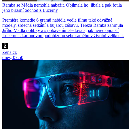
Ramba se Mádla nemohla nabažit. Objímala ho, líbala a pak fotila
jeho bizarní odchod z Lucerny
Premiéra komedie 6 gramů nabídla vedle filmu také odvážné
modely, srdečná setkání a bujarou zábavu. Tereza Ramba zahrnula
Jiřího Mádla polibky a s pobavením sledovala, jak herec opouští
Lucernu s kartonovou podobiznou sebe samého v životní velikosti.
Žena.cz
dnes, 07:50