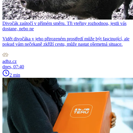
Divočák zaútočí v přímém směru. Tři vteřiny rozhodnou, jestli vás
dostane, nebo ne
Vidět divočáka v jeho přirozeném prostředí může být fascinující, ale
pokud vám nečekaně zkříží cestu, může nastat ošemetná situace.
adbz.cz
dnes, 07:40
2 min