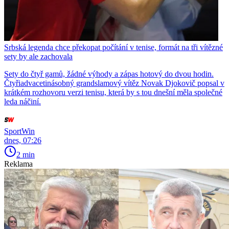
Srbská legenda chce překopat počítání v tenise, formát na tři vítězné
sety by ale zachovala
Sety do čtyř gamů, žádné výhody a zápas hotový do dvou hodin.
Čtyřiadvacetinásobný grandslamový vítěz Novak Djokovič popsal v
krátkém rozhovoru verzi tenisu, která by s tou dnešní měla společné
leda náčiní.
SportWin
dnes, 07:26
2 min
Reklama