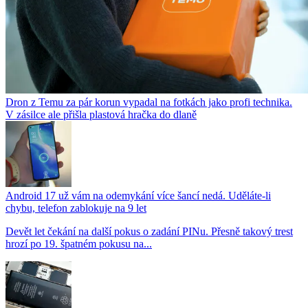
Dron z Temu za pár korun vypadal na fotkách jako profi technika.
V zásilce ale přišla plastová hračka do dlaně
Android 17 už vám na odemykání více šancí nedá. Uděláte-li
chybu, telefon zablokuje na 9 let
Devět let čekání na další pokus o zadání PINu. Přesně takový trest
hrozí po 19. špatném pokusu na...