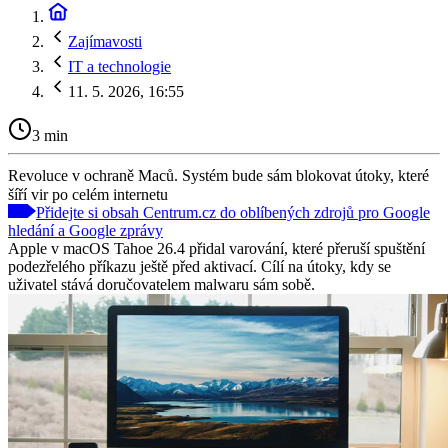
Zajímavosti
IT a technologie
11. 5. 2026, 16:55
3 min
Revoluce v ochraně Maců. Systém bude sám blokovat útoky, které
šíří vir po celém internetu
Přidejte si obsah Centrum.cz do oblíbených zdrojů pro Google
hledání a Google zprávy
Apple v macOS Tahoe 26.4 přidal varování, které přeruší spuštění
podezřelého příkazu ještě před aktivací. Cílí na útoky, kdy se
uživatel stává doručovatelem malwaru sám sobě.