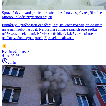
Správné dávkování pracích prostředků začíná ve správné přihrádce.
Mnoho lidí dělá zbytečnou chybu
Přihrádky v pračce jsou označeny, abyste lehce poznali, co do které
máte nalít nebo nasypat. Nesprávná aplikace pracích prostředků
může zkazit celé praní. Někdy spotřebitelé, když zakoupí novou
pračku, začnou sypat prací přípravek a nalévat...
BydlímeÚtulně.cz
dnes, 07:36
2 min