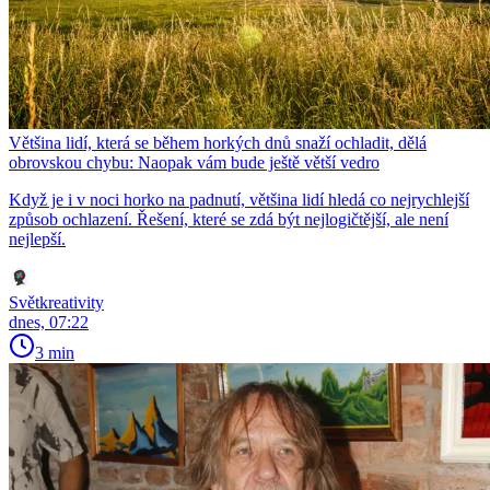
Většina lidí, která se během horkých dnů snaží ochladit, dělá
obrovskou chybu: Naopak vám bude ještě větší vedro
Když je i v noci horko na padnutí, většina lidí hledá co nejrychlejší
způsob ochlazení. Řešení, které se zdá být nejlogičtější, ale není
nejlepší.
Světkreativity
dnes, 07:22
3 min