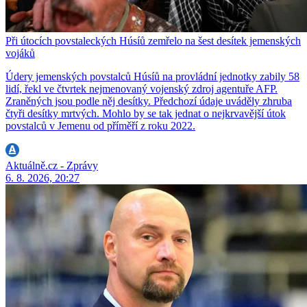
Při útocích povstaleckých Húsíů zemřelo na šest desítek jemenských
vojáků
Údery jemenských povstalců Húsíů na provládní jednotky zabily 58
lidí, řekl ve čtvrtek nejmenovaný vojenský zdroj agentuře AFP.
Zraněných jsou podle něj desítky. Předchozí údaje uváděly zhruba
čtyři desítky mrtvých. Mohlo by se tak jednat o nejkrvavější útok
povstalců v Jemenu od příměří z roku 2022.
Aktuálně.cz - Zprávy
6. 8. 2026, 20:27