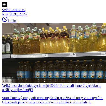
SvětFormule.cz
6. 8. 2026, 22:47
1 min
Velký test slunečnicových olejů 2026: Porovnali jsme 7 výrobků a
našli ty nejkvalitnější
Slunečnicový olej patří mezi nejčastěji používané tuky v kuchyních.
Otestovali jsme 7 běžně dostupných výrobků a porovnali je.