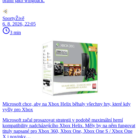
bránil jako wingback.
SportyŽivě
6. 8. 2026, 22:05
3 min
Microsoft chce, aby na Xbox Helix běhaly všechny hry, které kdy
vyšly pro Xbox
Microsoft začal prosazovat strategii v podobě maximální herní
kompatibility nadcházejícího Xbox Helix. Měly by na něm fungovat
tituly napsané pro Xbox 360, Xbox One, Xbox One S / Xbox One
X i novinky…