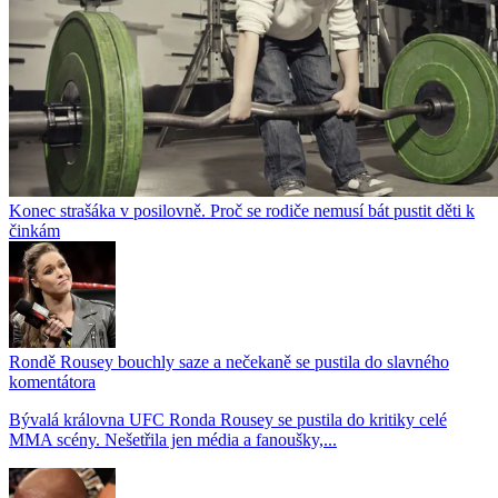
Konec strašáka v posilovně. Proč se rodiče nemusí bát pustit děti k
činkám
Rondě Rousey bouchly saze a nečekaně se pustila do slavného
komentátora
Bývalá královna UFC Ronda Rousey se pustila do kritiky celé
MMA scény. Nešetřila jen média a fanoušky,...