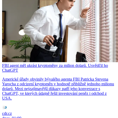
FBI agent měl ukrást kryptoměny za milion dolarů. Usvědčil ho
ChatGPT
Americké úřady obvinily bývalého agenta FBI Patricka Stevena
Yarocha z odcizení kryptoměn v hodnotě přibližně jednoho milionu
dolarů. Mezi nejzajímavější důkazy patří jeho konverzace s
ChatGPT, ve kterých údajně řešil investování peněz i odchod z
USA.
cdr.cz