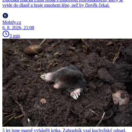
vejde do dlaně a hraje mnohem lépe, než by člověk čekal.
Mobify.cz
6. 8. 2026, 21:08
3 min
5 let jsme marně vyháněli krtka. Zahradník vzal kuchyňský odpad,