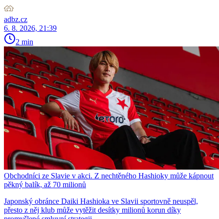
adbz.cz
6. 8. 2026, 21:39
2 min
Obchodníci ze Slavie v akci. Z nechtěného Hashioky může kápnout
pěkný balík, až 70 milionů
Japonský obránce Daiki Hashioka ve Slavii sportovně neuspěl,
přesto z něj klub může vytěžit desítky milionů korun díky
promyšlené smluvní strategii.