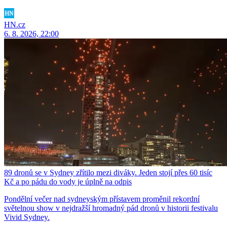
HN.cz
6. 8. 2026, 22:00
89 dronů se v Sydney zřítilo mezi diváky. Jeden stojí přes 60 tisíc
Kč a po pádu do vody je úplně na odpis
Pondělní večer nad sydneyským přístavem proměnil rekordní
světelnou show v nejdražší hromadný pád dronů v historii festivalu
Vivid Sydney.