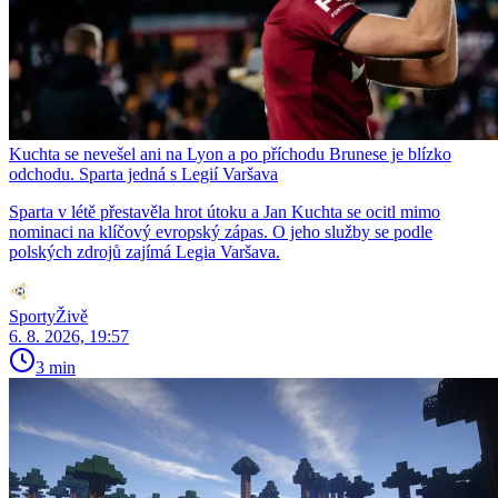
Kuchta se nevešel ani na Lyon a po příchodu Brunese je blízko
odchodu. Sparta jedná s Legií Varšava
Sparta v létě přestavěla hrot útoku a Jan Kuchta se ocitl mimo
nominaci na klíčový evropský zápas. O jeho služby se podle
polských zdrojů zajímá Legia Varšava.
SportyŽivě
6. 8. 2026, 19:57
3 min