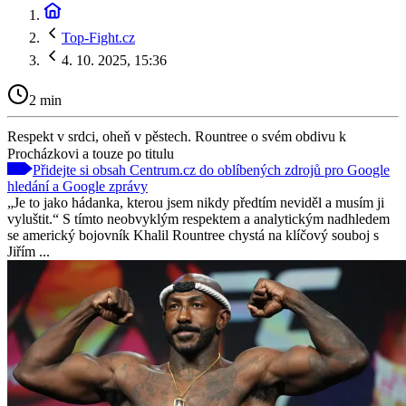
Top-Fight.cz
4. 10. 2025, 15:36
2 min
Respekt v srdci, oheň v pěstech. Rountree o svém obdivu k
Procházkovi a touze po titulu
Přidejte si obsah Centrum.cz do oblíbených zdrojů pro Google
hledání a Google zprávy
„Je to jako hádanka, kterou jsem nikdy předtím neviděl a musím ji
vyluštit.“ S tímto neobvyklým respektem a analytickým nadhledem
se americký bojovník Khalil Rountree chystá na klíčový souboj s
Jiřím ...