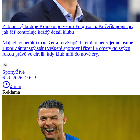
Zábranský buduje Kometu po vzoru Fergusona. Kučeřík popisuje,
jak šéf kontroluje každý detail klubu
Majitel, generální manažer a nově opět hlavní trenér v jedné osobě.
Libor Zábranský stáhl veškeré sportovní řízení Komety do svých
rukou právě ve chvíli, kdy klub míří do nové éry.
SportyŽivě
6. 8. 2026, 20:23
4 min
Reklama