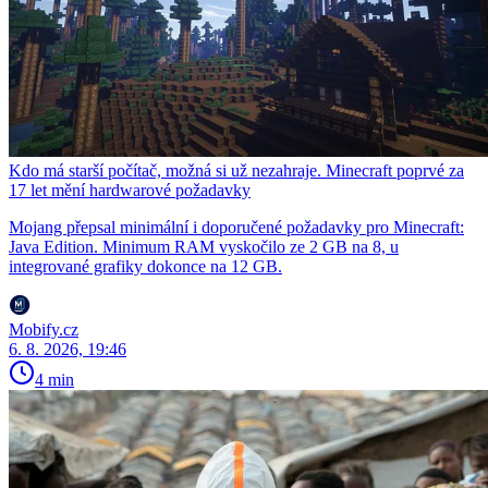
Kdo má starší počítač, možná si už nezahraje. Minecraft poprvé za
17 let mění hardwarové požadavky
Mojang přepsal minimální i doporučené požadavky pro Minecraft:
Java Edition. Minimum RAM vyskočilo ze 2 GB na 8, u
integrované grafiky dokonce na 12 GB.
Mobify.cz
6. 8. 2026, 19:46
4 min