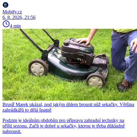
Mobify.cz
6. 8. 2026, 21:56
4 min
Brusíř Marek ukázal, pod jakým úhlem brousit nůž sekačky. Většina
zahrádkářů to dělá špatně
Podzim je ideálním obdobím pro přípravu zahradní techniky na
příští sezonu. Začít je dobré u sekačky, kterou je třeba důkladně
nabrousit.