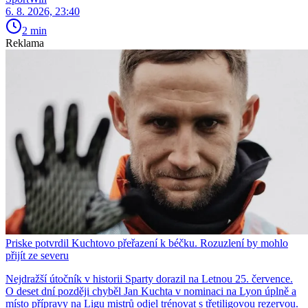
6. 8. 2026, 23:40
2 min
Reklama
Priske potvrdil Kuchtovo přeřazení k béčku. Rozuzlení by mohlo
přijít ze severu
Nejdražší útočník v historii Sparty dorazil na Letnou 25. července.
O deset dní později chyběl Jan Kuchta v nominaci na Lyon úplně a
místo přípravy na Ligu mistrů odjel trénovat s třetiligovou rezervou.