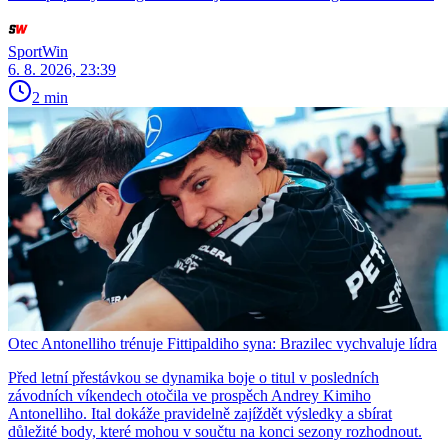
SportWin
6. 8. 2026, 23:39
2 min
Otec Antonelliho trénuje Fittipaldiho syna: Brazilec vychvaluje lídra
Před letní přestávkou se dynamika boje o titul v posledních
závodních víkendech otočila ve prospěch Andrey Kimiho
Antonelliho. Ital dokáže pravidelně zajíždět výsledky a sbírat
důležité body, které mohou v součtu na konci sezony rozhodnout.