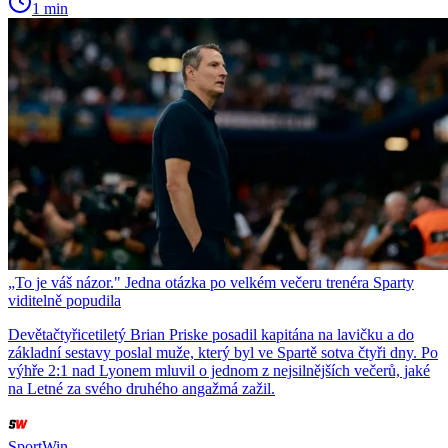
1 min
„To je váš názor." Jedna otázka po velkém večeru trenéra Sparty
viditelně popudila
Devětačtyřicetiletý Brian Priske posadil kapitána na lavičku a do
základní sestavy poslal muže, který byl ve Spartě sotva čtyři dny. Po
výhře 2:1 nad Lyonem mluvil o jednom z nejsilnějších večerů, jaké
na Letné za svého druhého angažmá zažil.
SportWin