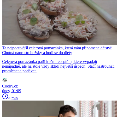
Ta nejpoctivější celerová pomazánka, která vám připomene dětství:
Chutná naprosto božsky a hodí se do diety
Celerová pomazánka patří k těm receptům, které vypadají
nenápadně, ale na stole vždy sklidí největší úspěch. Stačí nastrouhat,
promíchat a podávat.
Cooky.cz
dnes, 01:09
4 min