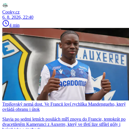
Cooky.cz
6. 8. 2026, 22:40
4 min
Trpišovský nemá dost. Ve Francii loví rychlíka Mandengueho, který
ovládá obranu i útok
Slavia po sedmi letních posilách míří znovu do Francie, tentokrát po
dvacetiletém Kamerunci z Auxerre, který ve třetí lize střílel góly i