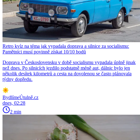
Retro kvíz na téma jak vypadala doprava a silnice za socialismu:
Pamětníci musí povinně získat 10/10 bodů
Doprava v Československu v době socialismu vypadala úplně jinak
než dnes. Po silnicích jezdilo podstatně méně aut, dálnic bylo jen
několik desítek kilometrů a cesta na dovolenou se často plánovala
týdny dopředu.
BydlímeÚtulně.cz
dnes, 02:28
2 min