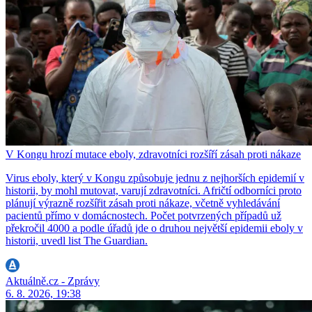
V Kongu hrozí mutace eboly, zdravotníci rozšíří zásah proti nákaze
Virus eboly, který v Kongu způsobuje jednu z nejhorších epidemií v
historii, by mohl mutovat, varují zdravotníci. Afričtí odborníci proto
plánují výrazně rozšířit zásah proti nákaze, včetně vyhledávání
pacientů přímo v domácnostech. Počet potvrzených případů už
překročil 4000 a podle úřadů jde o druhou největší epidemii eboly v
historii, uvedl list The Guardian.
Aktuálně.cz - Zprávy
6. 8. 2026, 19:38