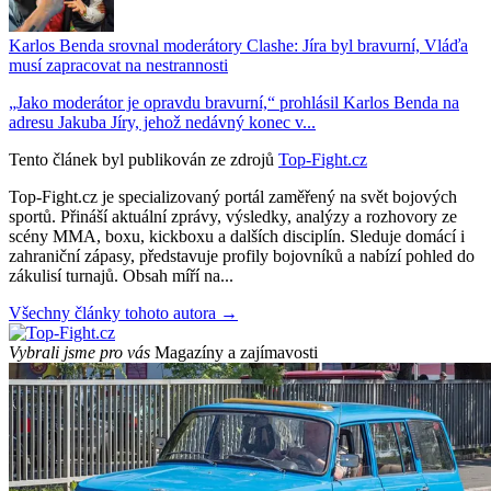
Karlos Benda srovnal moderátory Clashe: Jíra byl bravurní, Vláďa
musí zapracovat na nestrannosti
„Jako moderátor je opravdu bravurní,“ prohlásil Karlos Benda na
adresu Jakuba Jíry, jehož nedávný konec v...
Tento článek byl publikován ze zdrojů
Top-Fight.cz
Top-Fight.cz je specializovaný portál zaměřený na svět bojových
sportů. Přináší aktuální zprávy, výsledky, analýzy a rozhovory ze
scény MMA, boxu, kickboxu a dalších disciplín. Sleduje domácí i
zahraniční zápasy, představuje profily bojovníků a nabízí pohled do
zákulisí turnajů. Obsah míří na...
Všechny články tohoto autora →
Vybrali jsme pro vás
Magazíny a zajímavosti