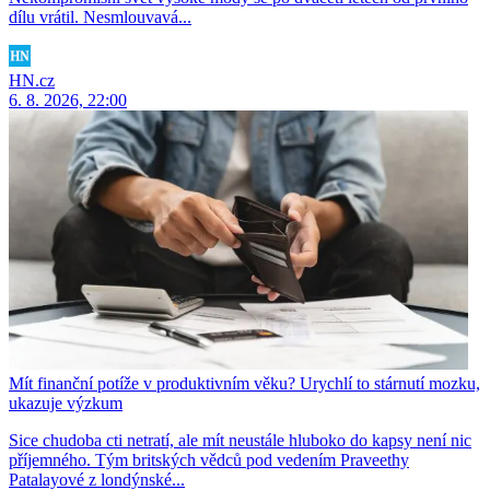
dílu vrátil. Nesmlouvavá...
HN.cz
6. 8. 2026, 22:00
Mít finanční potíže v produktivním věku? Urychlí to stárnutí mozku,
ukazuje výzkum
Sice chudoba cti netratí, ale mít neustále hluboko do kapsy není nic
příjemného. Tým britských vědců pod vedením Praveethy
Patalayové z londýnské...