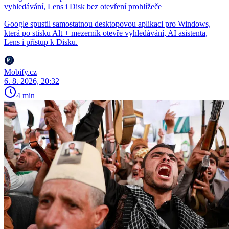
vyhledávání, Lens i Disk bez otevření prohlížeče
Google spustil samostatnou desktopovou aplikaci pro Windows,
která po stisku Alt + mezerník otevře vyhledávání, AI asistenta,
Lens i přístup k Disku.
Mobify.cz
6. 8. 2026, 20:32
4 min