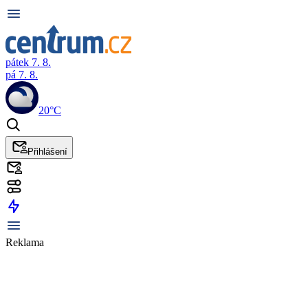
pátek 7. 8.
pá 7. 8.
20°C
Přihlášení
Reklama