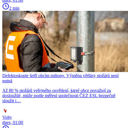
dnes, 01:00
2 min
Defektoskopie šetří obcím miliony. Výměna většiny stožárů není
nutná
Až 80 % stožárů veřejného osvětlení, které obce považují za
dosloužilé, může podle měření společnosti ČEZ ESL bezpečně
sloužit i…
Volty
dnes, 01:00