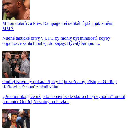
Milion dolarů za krev. Rampage má radikální plán, jak změnit
MMA
Nudné taktické bitvy v UFC by mohly být minulostí, kdyby
organizace sáhla hlouběji do kapsy. Bývalý šampion...
Ondřej Novotný pokáral Spicy Páju za špatný přístup a Ondřeji
Raškovi nečekaně změnil váhu
„Proč mi říkají, že už je to nebaví, že tě skoro chtějí vyhodit?“ udeřil
promotér Ondřej Novotný na Pavla...