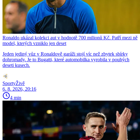
Ronaldo ukázal kolekci aut v hodnotě 700 milionů Kč. Patří mezi ně
model, kterých vzniklo jen deset
Jeden jediný vůz v Ronaldově garáži stojí víc než zbytek sbírky
dohromady. Je to Bugatti, které automobilka vyrobila v pouhých
deseti kusech.
SportyŽivě
6. 8. 2026, 20:16
4 min