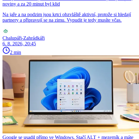
noviny a za 20 minut byl klid
Na jaře a na podzim jsou krtci obzvláště aktivní, protože si hledají
partnery a připravují se na zimu. Vypudit je tedy musíte včas.
Chalupáři-Zahrádkáři
6. 8. 2026, 20:45
2 min
Google se usadil přímo ve Windows. Stačí ALT + mezerník a máte