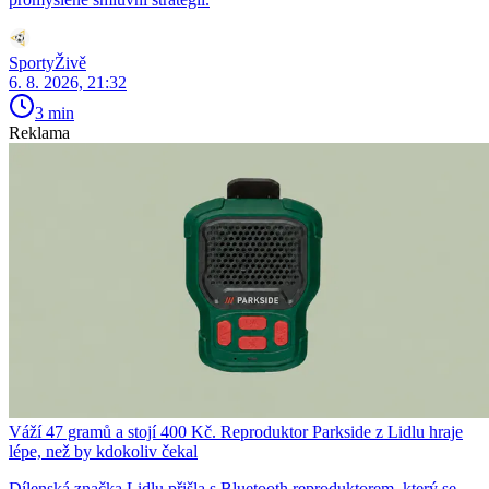
SportyŽivě
6. 8. 2026, 21:32
3 min
Reklama
Váží 47 gramů a stojí 400 Kč. Reproduktor Parkside z Lidlu hraje
lépe, než by kdokoliv čekal
Dílenská značka Lidlu přišla s Bluetooth reproduktorem, který se