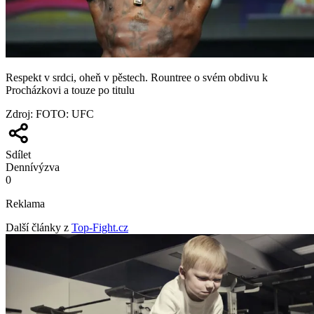
Respekt v srdci, oheň v pěstech. Rountree o svém obdivu k
Procházkovi a touze po titulu
Zdroj
:
FOTO: UFC
Sdílet
Denní
výzva
0
Reklama
Další články z
Top-Fight.cz