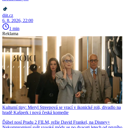
diit.cz
6. 8. 2026, 22:00
1 min
Reklama
Kulturní tipy: Meryl Streepová se vrací v ikonické roli, divadlo na
hradě Kašperk i nová česká komedie
Ďábel nosí Pradu 2 FILM, režie David Frankel, na Disney+
Nekompromisní svět vysoké módy se po dvaceti letech od prvního