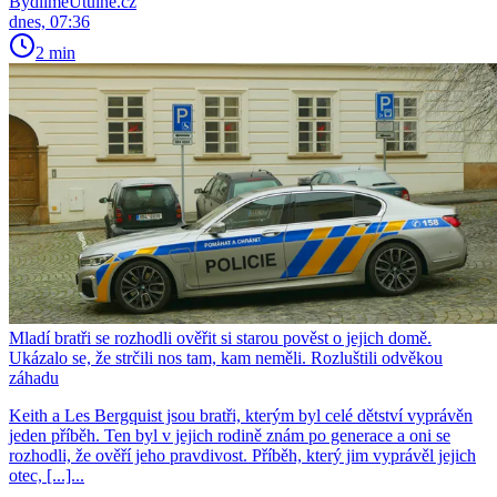
BydlímeÚtulně.cz
dnes, 07:36
2 min
Mladí bratři se rozhodli ověřit si starou pověst o jejich domě.
Ukázalo se, že strčili nos tam, kam neměli. Rozluštili odvěkou
záhadu
Keith a Les Bergquist jsou bratři, kterým byl celé dětství vyprávěn
jeden příběh. Ten byl v jejich rodině znám po generace a oni se
rozhodli, že ověří jeho pravdivost. Příběh, který jim vyprávěl jejich
otec, [...]...