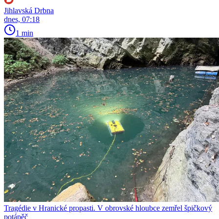
Jihlavská Drbna
dnes, 07:18
1 min
Tragédie v Hranické propasti. V obrovské hloubce zemřel špičkový
potápěč