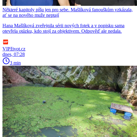
Některé kapitoly píšu jen pro sebe. Mašlíková fanouškům vzkázala,
ať se na nového muže neptají
Hana Mašlíková zveřejnila sérii nových fotek a v popisku sama
otevřela otázku, kdo stojí za objektivem. Odpověď ale nedala.
VIPživot.cz
dnes, 07:28
3 min