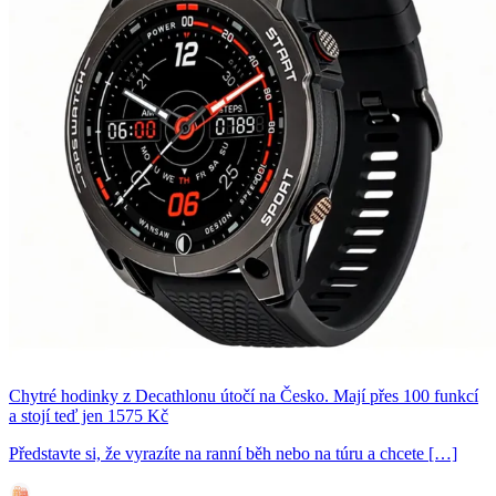
Chytré hodinky z Decathlonu útočí na Česko. Mají přes 100 funkcí
a stojí teď jen 1575 Kč
Představte si, že vyrazíte na ranní běh nebo na túru a chcete […]