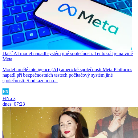
Další AI model napadl systém jiné společnosti. Tentokrát je na vině
Meta
Model umělé inteligence (AI) americké společnosti Meta Platforms
napadl při bezpečnostních testech počítačový systém jiné
společnosti. S odkazem na...
HN.cz
dnes, 07:23