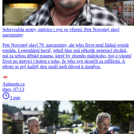
Sebevražda sestry, mrtvice i syn ve vězení: Petr Novotný slaví
narozeniny
Petr Novotný slaví 79. narozeniny, ale jeho život není žádná veselá
estráda. Legendární bavič, jehož hlas zná několik generací diváků,
má za sebou dětské trauma, které by zlomilo málokoho, boj o vlastní
život po mrtvici i bolest z toho, že jeho syn skončil za mřížemi. A
přesto se prý každý den snaží najít důvod k úsměvu.
Aplausin.cz
dnes, 07:13
3 min