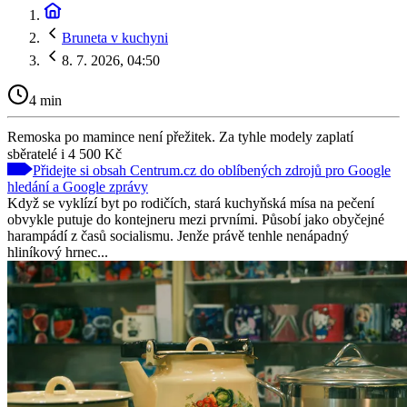
Bruneta v kuchyni
8. 7. 2026, 04:50
4 min
Remoska po mamince není přežitek. Za tyhle modely zaplatí
sběratelé i 4 500 Kč
Přidejte si obsah Centrum.cz do oblíbených zdrojů pro Google
hledání a Google zprávy
Když se vyklízí byt po rodičích, stará kuchyňská mísa na pečení
obvykle putuje do kontejneru mezi prvními. Působí jako obyčejné
harampádí z časů socialismu. Jenže právě tenhle nenápadný
hliníkový hrnec...