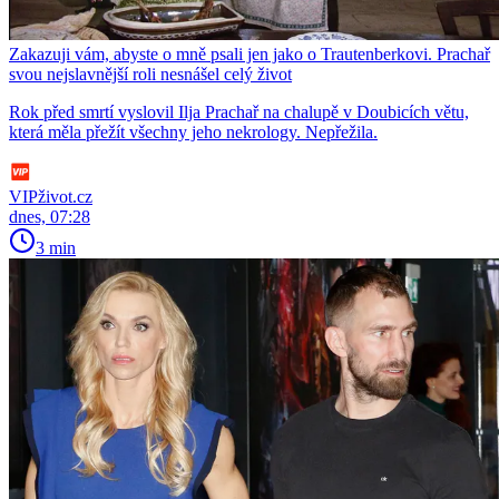
Zakazuji vám, abyste o mně psali jen jako o Trautenberkovi. Prachař
svou nejslavnější roli nesnášel celý život
Rok před smrtí vyslovil Ilja Prachař na chalupě v Doubicích větu,
která měla přežít všechny jeho nekrology. Nepřežila.
VIPživot.cz
dnes, 07:28
3 min