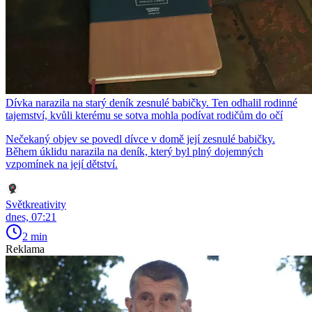
Dívka narazila na starý deník zesnulé babičky. Ten odhalil rodinné
tajemství, kvůli kterému se sotva mohla podívat rodičům do očí
Nečekaný objev se povedl dívce v domě její zesnulé babičky.
Během úklidu narazila na deník, který byl plný dojemných
vzpomínek na její dětství.
Světkreativity
dnes, 07:21
2 min
Reklama