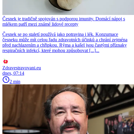
Česnek je tradičně spojován s podporou imunity. Domácí nápoj s
mlékem patří mezi známé lidové recepty
Česnek se po staletí používá jako potravina i lék. Konzumace
česneku může mít celou řadu zdravotních účinků a chrání zejména
před nachlazením a chřipkou. Rýma a kašel jsou častými příznaky
respiračních infekcí, které mohou způsobovat [...]...
Zdravestravovani.eu
dnes, 07:14
2 min