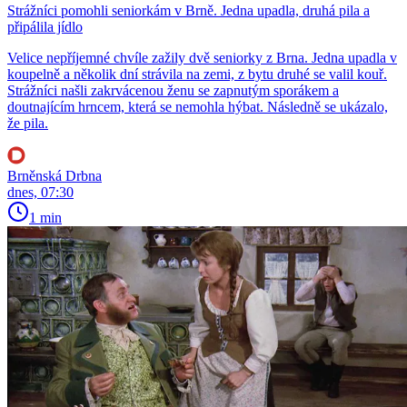
Strážníci pomohli seniorkám v Brně. Jedna upadla, druhá pila a
připálila jídlo
Velice nepříjemné chvíle zažily dvě seniorky z Brna. Jedna upadla v
koupelně a několik dní strávila na zemi, z bytu druhé se valil kouř.
Strážníci našli zakrvácenou ženu se zapnutým sporákem a
doutnajícím hrncem, která se nemohla hýbat. Následně se ukázalo,
že pila.
Brněnská Drbna
dnes, 07:30
1 min