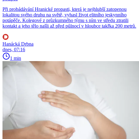
Při probádávání Hranické propasti, která je nejhlubší zatopenou
lokalitou svého druhu na světě, vyhasl život elitního jeskynního
potápěče. Kolegové z průzkumného týmu s ním ve středu ztratili
kontakt a jeho tělo našli až před půlnocí v hloubce takřka 200 metrů.
Hanácká Drbna
dnes, 07:16
1 min