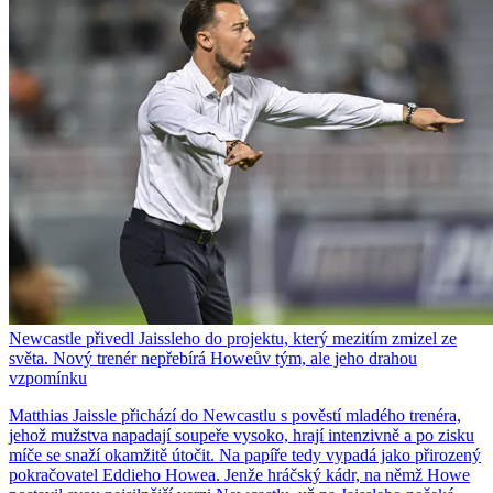
Newcastle přivedl Jaissleho do projektu, který mezitím zmizel ze
světa. Nový trenér nepřebírá Howeův tým, ale jeho drahou
vzpomínku
Matthias Jaissle přichází do Newcastlu s pověstí mladého trenéra,
jehož mužstva napadají soupeře vysoko, hrají intenzivně a po zisku
míče se snaží okamžitě útočit. Na papíře tedy vypadá jako přirozený
pokračovatel Eddieho Howea. Jenže hráčský kádr, na němž Howe