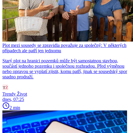
Plot mezi sousedy se zpravidla považuje za společný: V některých
případech ale patří jen jednomu
Starý plot na hranici pozemků může být samostatnou stavbou,
součástí jednoho pozemku i společnou rozhradou. Před výměnou
nebo opravou se vyplatí zjistit, komu patří, jinak se sousedský spor
snadno prodraží.
Trendy Život
dnes, 07:25
2 min