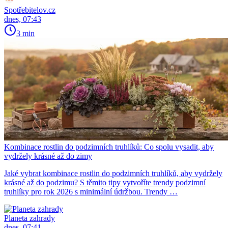
Spotřebitelov.cz
dnes, 07:43
3 min
Kombinace rostlin do podzimních truhlíků: Co spolu vysadit, aby
vydržely krásné až do zimy
Jaké vybrat kombinace rostlin do podzimních truhlíků, aby vydržely
krásné až do podzimu? S těmito tipy vytvoříte trendy podzimní
truhlíky pro rok 2026 s minimální údržbou. Trendy …
Planeta zahrady
dnes, 07:41