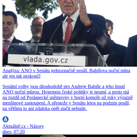
Analýza: ANO v Senátu jednoznačně posílí. Babišova noční můra
ale jen tak neskončí
Senátní volby jsou dlouhodobě pro Andreje Babiše a jeho hnutí
ANO noční můrou. Hegemon české politiky je neumí, a proto má
na rozdíl od Poslanecké sněmovny v horní komoře už roky výrazně
menšinové zastoupení. A přestože v Senátu letos na podzim posílí,
na většinu to ani zdaleka opět stačit nebude.
Aktuálně.cz - Názory
dnes, 07:20