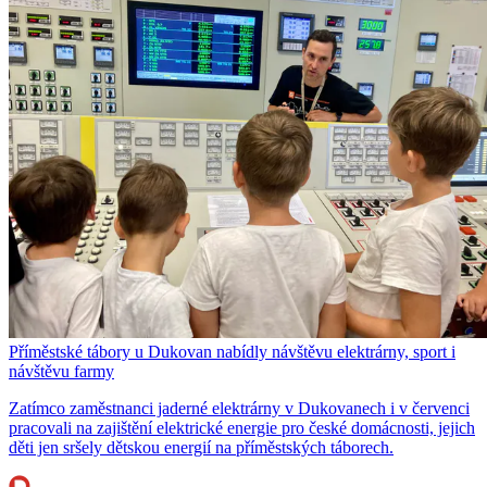
Příměstské tábory u Dukovan nabídly návštěvu elektrárny, sport i
návštěvu farmy
Zatímco zaměstnanci jaderné elektrárny v Dukovanech i v červenci
pracovali na zajištění elektrické energie pro české domácnosti, jejich
děti jen sršely dětskou energií na příměstských táborech.