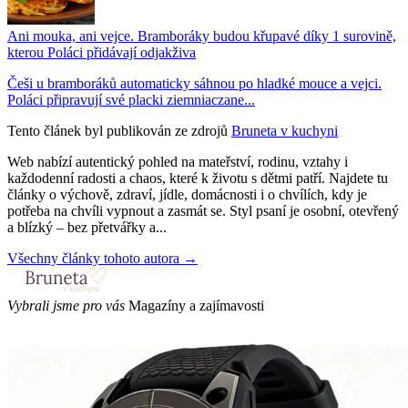
Ani mouka, ani vejce. Bramboráky budou křupavé díky 1 surovině,
kterou Poláci přidávají odjakživa
Češi u bramboráků automaticky sáhnou po hladké mouce a vejci.
Poláci připravují své placki ziemniaczane...
Tento článek byl publikován ze zdrojů
Bruneta v kuchyni
Web nabízí autentický pohled na mateřství, rodinu, vztahy i
každodenní radosti a chaos, které k životu s dětmi patří. Najdete tu
články o výchově, zdraví, jídle, domácnosti i o chvílích, kdy je
potřeba na chvíli vypnout a zasmát se. Styl psaní je osobní, otevřený
a blízký – bez přetvářky a...
Všechny články tohoto autora →
Vybrali jsme pro vás
Magazíny a zajímavosti