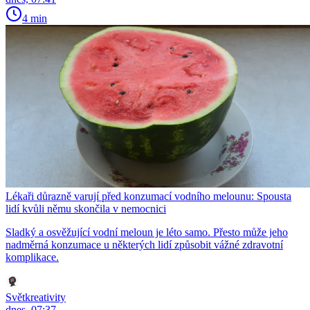
4 min
Lékaři důrazně varují před konzumací vodního melounu: Spousta
lidí kvůli němu skončila v nemocnici
Sladký a osvěžující vodní meloun je léto samo. Přesto může jeho
nadměrná konzumace u některých lidí způsobit vážné zdravotní
komplikace.
Světkreativity
dnes, 07:37