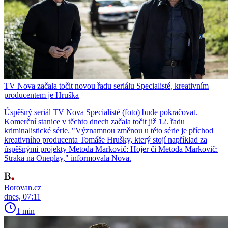
TV Nova začala točit novou řadu seriálu Specialisté, kreativním
producentem je Hruška
Úspěšný seriál TV Nova Specialisté (foto) bude pokračovat.
Komerční stanice v těchto dnech začala točit již 12. řadu
kriminalistické série. "Významnou změnou u této série je příchod
kreativního producenta Tomáše Hrušky, který stojí například za
úspěšnými projekty Metoda Markovič: Hojer či Metoda Markovič:
Straka na Oneplay," informovala Nova.
Borovan.cz
dnes, 07:11
1 min