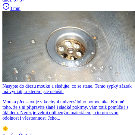
3 min
Nasypte do dřezu mouku a sledujte, co se stane. Tento sypký zázrak
má využití, o kterém jste netušili
Mouka představuje v kuchyni univerzálního pomocníka. Kromě
toho, že s ní připravíte slané i sladké pokrmy, vám totiž pomůže i s
úklidem. Nerez je velmi oblíbeným materiálem, a to pro svou
odolnost i všestrannost. Jeho...