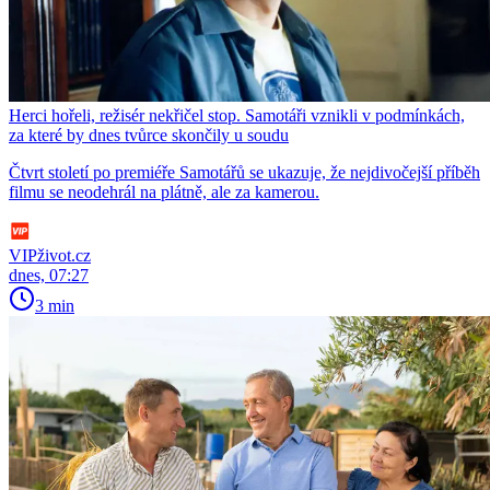
Herci hořeli, režisér nekřičel stop. Samotáři vznikli v podmínkách,
za které by dnes tvůrce skončily u soudu
Čtvrt století po premiéře Samotářů se ukazuje, že nejdivočejší příběh
filmu se neodehrál na plátně, ale za kamerou.
VIPživot.cz
dnes, 07:27
3 min