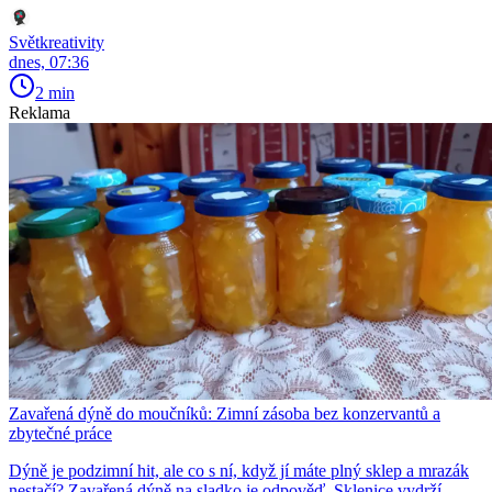
Světkreativity
dnes, 07:36
2 min
Reklama
Zavařená dýně do moučníků: Zimní zásoba bez konzervantů a
zbytečné práce
Dýně je podzimní hit, ale co s ní, když jí máte plný sklep a mrazák
nestačí? Zavařená dýně na sladko je odpověď. Sklenice vydrží