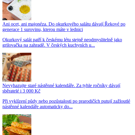
Ani ocet, ani majonéza. Do okurkového salátu dávají Řekové po
generace 1 surovinu, kterou máte v lednici
Okurkový salát patří k českému létu stejně neodmyslitelně jako
grilovačka na zahradě. V českých kuchyních u...
Nevyhazujte staré nástěnné kalendáře. Za tyhle ročníky dávají
sběratelé i 3 000 Kč
Při vyklízení půdy nebo pozůstalosti po prarodičích putují zažloutlé
nástěnné kalendáře automaticky do...