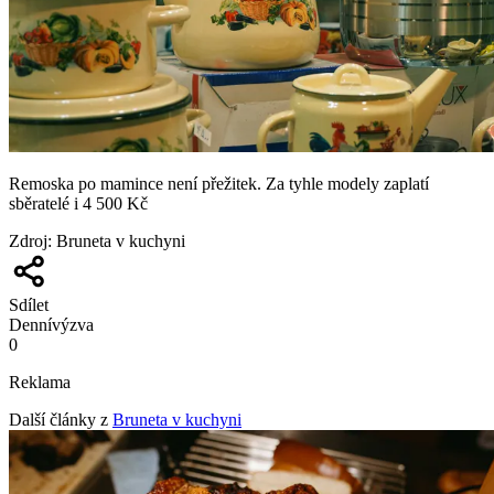
Remoska po mamince není přežitek. Za tyhle modely zaplatí
sběratelé i 4 500 Kč
Zdroj
:
Bruneta v kuchyni
Sdílet
Denní
výzva
0
Reklama
Další články z
Bruneta v kuchyni