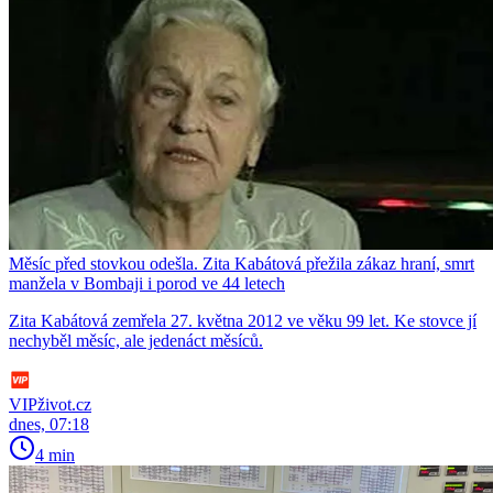
Měsíc před stovkou odešla. Zita Kabátová přežila zákaz hraní, smrt
manžela v Bombaji i porod ve 44 letech
Zita Kabátová zemřela 27. května 2012 ve věku 99 let. Ke stovce jí
nechyběl měsíc, ale jedenáct měsíců.
VIPživot.cz
dnes, 07:18
4 min