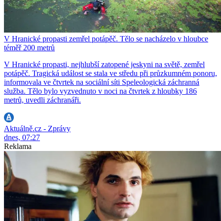
V Hranické propasti zemřel potápěč. Tělo se nacházelo v hloubce
téměř 200 metrů
V Hranické propasti, nejhlubší zatopené jeskyni na světě, zemřel
potápěč. Tragická událost se stala ve středu při průzkumném ponoru,
informovala ve čtvrtek na sociální síti Speleologická záchranná
služba. Tělo bylo vyzvednuto v noci na čtvrtek z hloubky 186
metrů, uvedli záchranáři.
Aktuálně.cz - Zprávy
dnes, 07:27
Reklama