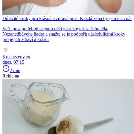
Důležité kroky pro krásná a zdravá prsa. Každá žena by je měla znát
Vaše prsa potřebují stejnou péči jako zbytek vašeho těla.
Nezanedbávejte ňadra a snažte se je podpořit následujícími kroky
pro jejich zdraví a krásu.
Krasnezeny.eu
dnes, 07:15
2 min
Reklama