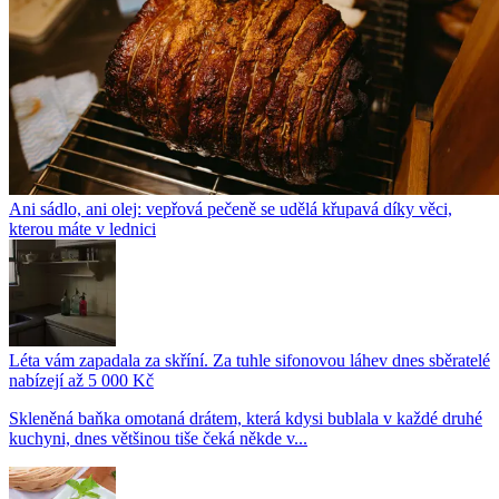
Ani sádlo, ani olej: vepřová pečeně se udělá křupavá díky věci,
kterou máte v lednici
Léta vám zapadala za skříní. Za tuhle sifonovou láhev dnes sběratelé
nabízejí až 5 000 Kč
Skleněná baňka omotaná drátem, která kdysi bublala v každé druhé
kuchyni, dnes většinou tiše čeká někde v...