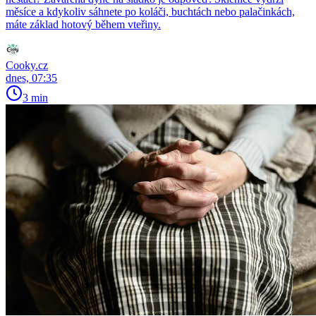
měsíce a kdykoliv sáhnete po koláči, buchtách nebo palačinkách,
máte základ hotový během vteřiny.
Cooky.cz
dnes, 07:35
3 min