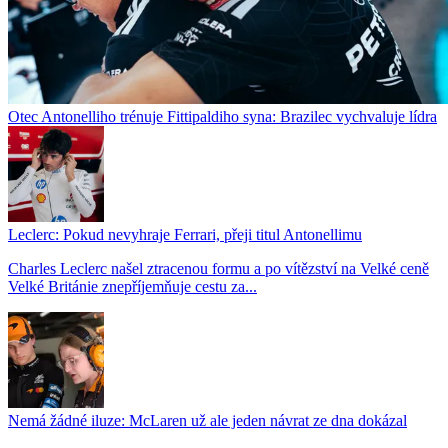
Otec Antonelliho trénuje Fittipaldiho syna: Brazilec vychvaluje lídra
Leclerc: Pokud nevyhraje Ferrari, přeji titul Antonellimu
Charles Leclerc našel ztracenou formu a po vítězství na Velké ceně
Velké Británie znepříjemňuje cestu za...
Nemá žádné iluze: McLaren už ale jeden návrat ze dna dokázal