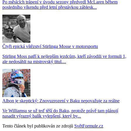
Po měsících trápení v úvodu sezony předvedl McLaren během
posledního víkendu před letní přestávkou záblesk...
Čtyři epická vítězství Stirlinga Mosse v motorsportu
Stirling Moss patří k nejlepším jezdcům, kteří závodili ve formuli 1,
ale nedosáhli na mistrovský titul....
Albon je skeptický: Znovuzrození v Baku nepovažuje za reálne
Ve Williamsu se už teď těší do Baku, protože právě tam plánují
nasadit výrazný balík vylepšení, který by...
Tento článek byl publikován ze zdrojů
SvětFormule.cz