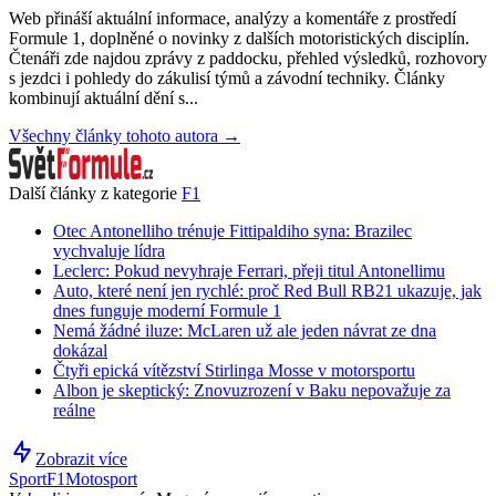
Web přináší aktuální informace, analýzy a komentáře z prostředí
Formule 1, doplněné o novinky z dalších motoristických disciplín.
Čtenáři zde najdou zprávy z paddocku, přehled výsledků, rozhovory
s jezdci i pohledy do zákulisí týmů a závodní techniky. Články
kombinují aktuální dění s...
Všechny články tohoto autora →
Další články z kategorie
F1
Otec Antonelliho trénuje Fittipaldiho syna: Brazilec
vychvaluje lídra
Leclerc: Pokud nevyhraje Ferrari, přeji titul Antonellimu
Auto, které není jen rychlé: proč Red Bull RB21 ukazuje, jak
dnes funguje moderní Formule 1
Nemá žádné iluze: McLaren už ale jeden návrat ze dna
dokázal
Čtyři epická vítězství Stirlinga Mosse v motorsportu
Albon je skeptický: Znovuzrození v Baku nepovažuje za
reálne
Zobrazit více
Sport
F1
Motosport