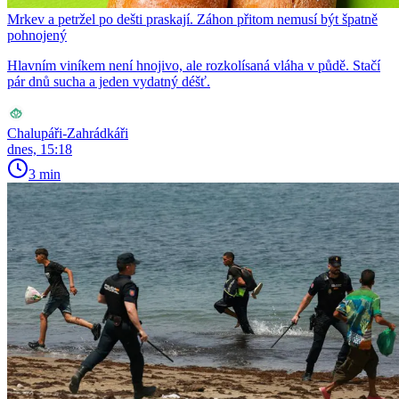
Mrkev a petržel po dešti praskají. Záhon přitom nemusí být špatně
pohnojený
Hlavním viníkem není hnojivo, ale rozkolísaná vláha v půdě. Stačí
pár dnů sucha a jeden vydatný déšť.
Chalupáři-Zahrádkáři
dnes, 15:18
3 min