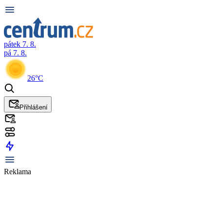
pátek 7. 8.
pá 7. 8.
26°C
Přihlášení
Reklama