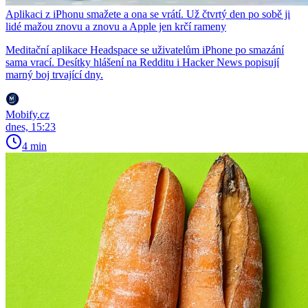
Aplikaci z iPhonu smažete a ona se vrátí. Už čtvrtý den po sobě ji
lidé mažou znovu a znovu a Apple jen krčí rameny
Meditační aplikace Headspace se uživatelům iPhone po smazání
sama vrací. Desítky hlášení na Redditu i Hacker News popisují
marný boj trvající dny.
Mobify.cz
dnes, 15:23
4 min