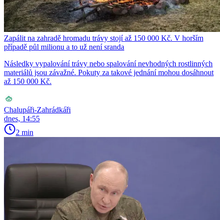
Zapálit na zahradě hromadu trávy stojí až 150 000 Kč. V horším
případě půl milionu a to už není sranda
Následky vypalování trávy nebo spalování nevhodných rostlinných
materiálů jsou závažné. Pokuty za takové jednání mohou dosáhnout
až 150 000 Kč.
Chalupáři-Zahrádkáři
dnes, 14:55
2 min