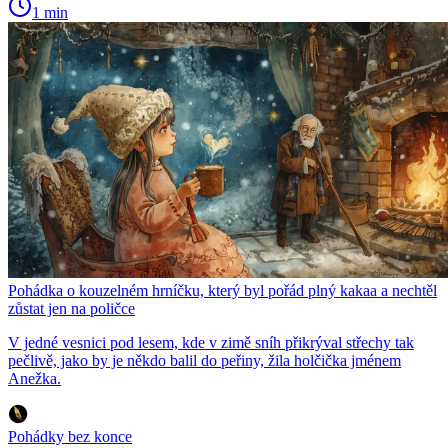
1 min
Pohádka o kouzelném hrníčku, který byl pořád plný kakaa a nechtěl
zůstat jen na poličce
V jedné vesnici pod lesem, kde v zimě sníh přikrýval střechy tak
pečlivě, jako by je někdo balil do peřiny, žila holčička jménem
Anežka.
Pohádky bez konce