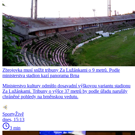
Zbrojovka musí snížit tribuny Za Lužánkami o 9 metrů. Podle
ministerstva stadion kazí panorama Brna
Ministerstvo kultury odmítlo dosavadní výškovou variantu stadionu
Za Lužánkami. Tribuny o výšce 37 metrů by podle úřadu narušily
chráněné pohledy na brněnskou vedutu.
SportyŽivě
dnes, 15:13
3 min