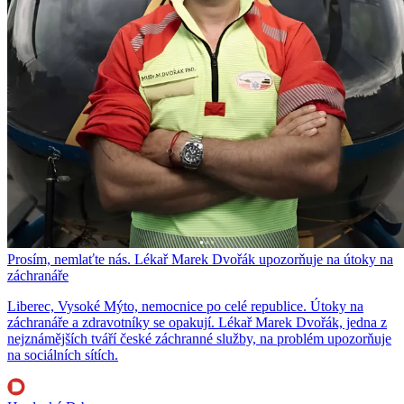
Prosím, nemlaťte nás. Lékař Marek Dvořák upozorňuje na útoky na
záchranáře
Liberec, Vysoké Mýto, nemocnice po celé republice. Útoky na
záchranáře a zdravotníky se opakují. Lékař Marek Dvořák, jedna z
nejznámějších tváří české záchranné služby, na problém upozorňuje
na sociálních sítích.