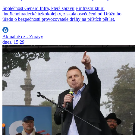
Společnost Gepard Infra, která spravuje infrastrukturu
jindřichohradecké úzkokolejky, získala osvědčení od Drážního
úřadu o bezpečnosti provozovatele dráhy na příštích pět let.
Aktuálně.cz - Zprávy
dnes, 15:29