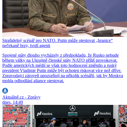
Strašidelný scénář pro NATO. Putin může otestovat „hranice“
nečekaně brzy, tvrdí agenti
Spojené státy dlouho vycházely z předpokladu, že Rusko nebude
během války na Ukrajině členské státy NATO příliš provokovat.
Podle amerických médií se však toto hodnocení změnilo a ruský
prezident Vladimir Putin může být ochoten riskovat více než dříve.
Zpravodajci zároveň upozorňují na několik scénářů, jak by Moskva
mohla odhodlání aliance otestovat.
Aktuálně.cz - Zprávy
dnes, 14:49