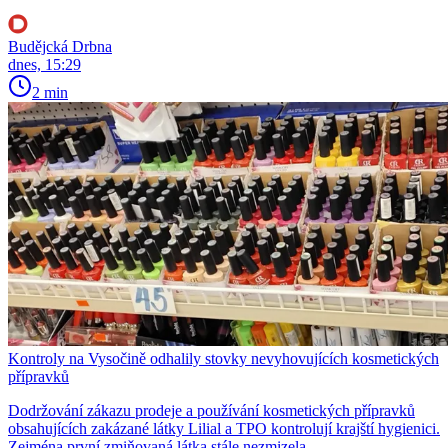
Budějcká Drbna
dnes, 15:29
2 min
Kontroly na Vysočině odhalily stovky nevyhovujících kosmetických
přípravků
Dodržování zákazu prodeje a používání kosmetických přípravků
obsahujících zakázané látky Lilial a TPO kontrolují krajští hygienici.
Zejména první zmiňovaná látka stále nezmizela.