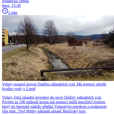
Hradecká Drbna
dnes, 15:30
2 min
Volary postaví novou čističku odpadních vod. Má pomoci zlepšit
kvalitu vody v Lipně
Volary čeká zásadní investice do nové čistírny odpadních vod.
Projekt za 100 milionů korun má pomoci snížit množství fosforu,
který do lipenské nádrže přitéká Volarským potokem a podporuje
růst sinic. Dvě třetiny nákladů uhradí Jihočeský kraj.