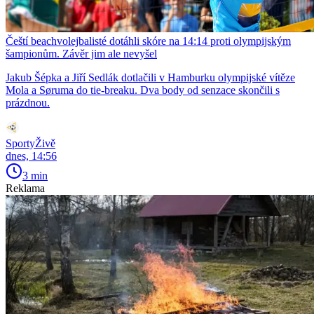
Čeští beachvolejbalisté dotáhli skóre na 14:14 proti olympijským
šampionům. Závěr jim ale nevyšel
Jakub Šépka a Jiří Sedlák dotlačili v Hamburku olympijské vítěze
Mola a Søruma do tie-breaku. Dva body od senzace skončili s
prázdnou.
SportyŽivě
dnes, 14:56
3 min
Reklama