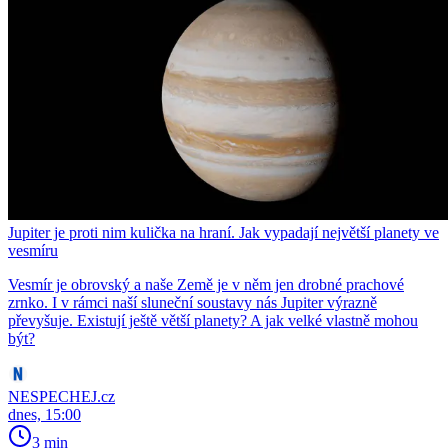
Jupiter je proti nim kulička na hraní. Jak vypadají největší planety ve
vesmíru
Vesmír je obrovský a naše Země je v něm jen drobné prachové
zrnko. I v rámci naší sluneční soustavy nás Jupiter výrazně
převyšuje. Existují ještě větší planety? A jak velké vlastně mohou
být?
NESPECHEJ.cz
dnes, 15:00
3 min