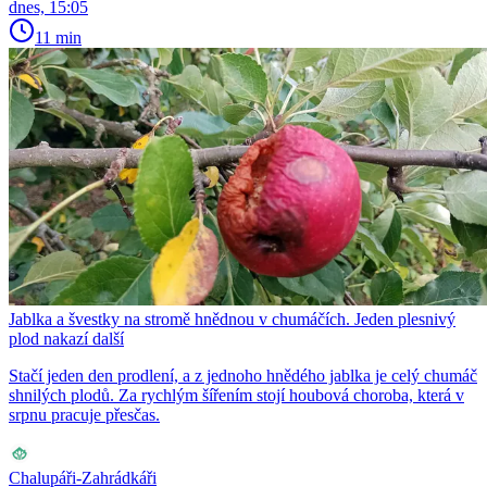
dnes, 15:05
11 min
Jablka a švestky na stromě hnědnou v chumáčích. Jeden plesnivý
plod nakazí další
Stačí jeden den prodlení, a z jednoho hnědého jablka je celý chumáč
shnilých plodů. Za rychlým šířením stojí houbová choroba, která v
srpnu pracuje přesčas.
Chalupáři-Zahrádkáři