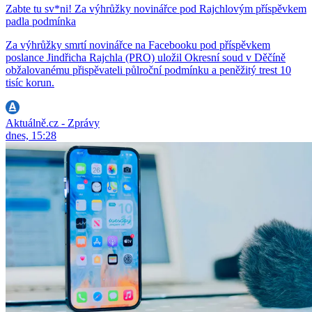
Zabte tu sv*ni! Za výhrůžky novinářce pod Rajchlovým příspěvkem
padla podmínka
Za výhrůžky smrtí novinářce na Facebooku pod příspěvkem
poslance Jindřicha Rajchla (PRO) uložil Okresní soud v Děčíně
obžalovanému přispěvateli půlroční podmínku a peněžitý trest 10
tisíc korun.
Aktuálně.cz - Zprávy
dnes, 15:28