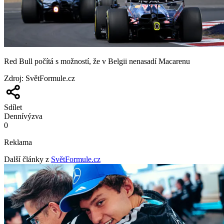
Red Bull počítá s možností, že v Belgii nenasadí Macarenu
Zdroj
:
SvětFormule.cz
Sdílet
Denní
výzva
0
Reklama
Další články z
SvětFormule.cz