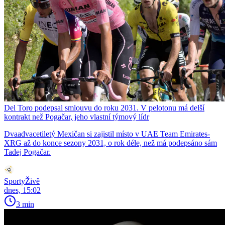
Del Toro podepsal smlouvu do roku 2031. V pelotonu má delší
kontrakt než Pogačar, jeho vlastní týmový lídr
Dvaadvacetiletý Mexičan si zajistil místo v UAE Team Emirates-
XRG až do konce sezony 2031, o rok déle, než má podepsáno sám
Tadej Pogačar.
SportyŽivě
dnes, 15:02
3 min