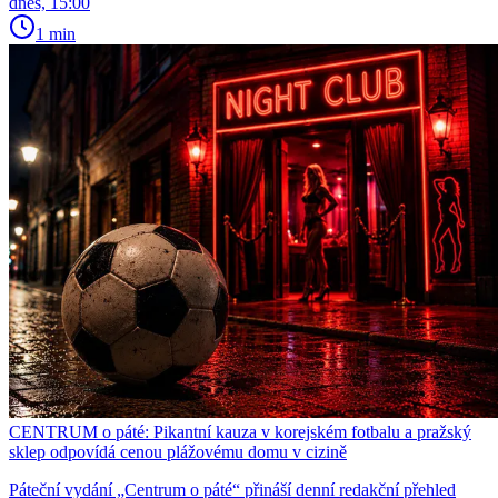
dnes, 15:00
1 min
CENTRUM o páté: Pikantní kauza v korejském fotbalu a pražský
sklep odpovídá cenou plážovému domu v cizině
Páteční vydání „Centrum o páté“ přináší denní redakční přehled