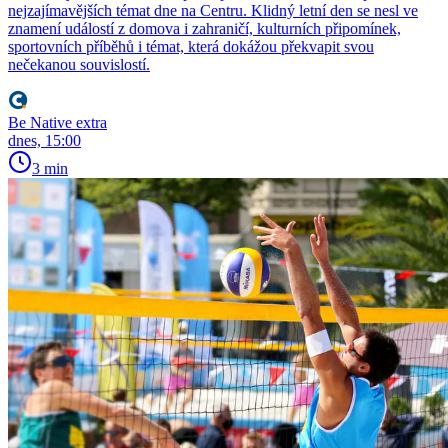
nejzajímavějších témat dne na Centru. Klidný letní den se nesl ve
znamení událostí z domova i zahraničí, kulturních připomínek,
sportovních příběhů i témat, která dokážou překvapit svou
nečekanou souvislostí.
Be Native extra
dnes, 15:00
3 min