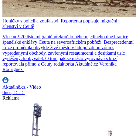
Honičky s policií a zoufalství. Reportérka popisuje migrační
šílenství v Ceutě
Více než 70 tisíc migrantů překročilo během jediného dne hranice
španělské enklávy Ceuta na severoafrickém pobřeží. Bezprecedentní
krize proměnila obvykle živé město v liduprázdnou zónu s
vyprodanými obchody, zavřenými restauracemi a desítkami tisíc
vyděšených obyvatel. O tom, jak se město vyrovnává s krizí,
reportovala přímo z Ceuty redaktorka Aktuálně.cz Veronika
Rodriguez.
Aktuálně.cz - Video
dnes, 15:15
Reklama