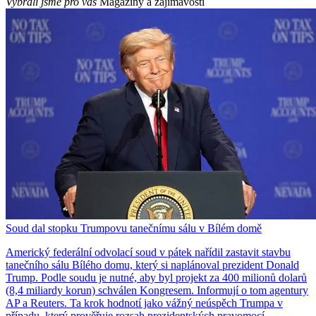
Vybrali jsme pro vás
Magazíny a zajímavosti
Soud dal stopku Trumpovu tanečnímu sálu v Bílém domě
Americký federální odvolací soud v pátek nařídil zastavit stavbu
tanečního sálu Bílého domu, který si naplánoval prezident Donald
Trump. Podle soudu je nutné, aby byl projekt za 400 milionů dolarů
(8,4 miliardy korun) schválen Kongresem. Informují o tom agentury
AP a Reuters. Ta krok hodnotí jako vážný neúspěch Trumpa v
případu, který prověřuje rozsah prezidentských pravomocí.