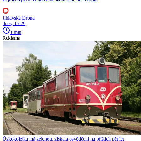
Jihlavská Drbna
dnes, 15:29
1 min
Reklama
Úzkokolejka má zelenou, získala osvědčení na příštích pět let