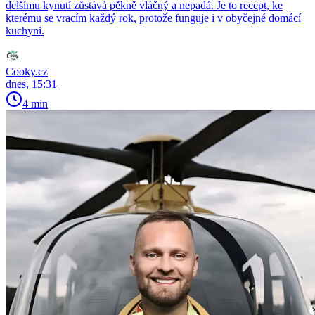
delšímu kynutí zůstává pěkně vláčný a nepadá. Je to recept, ke
kterému se vracím každý rok, protože funguje i v obyčejné domácí
kuchyni.
Cooky.cz
dnes, 15:31
4 min