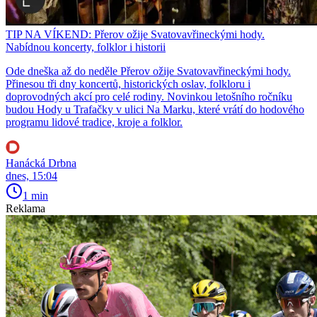
TIP NA VÍKEND: Přerov ožije Svatovavřineckými hody.
Nabídnou koncerty, folklor i historii
Ode dneška až do neděle Přerov ožije Svatovavřineckými hody.
Přinesou tři dny koncertů, historických oslav, folkloru i
doprovodných akcí pro celé rodiny. Novinkou letošního ročníku
budou Hody u Trafačky v ulici Na Marku, které vrátí do hodového
programu lidové tradice, kroje a folklor.
Hanácká Drbna
dnes, 15:04
1 min
Reklama