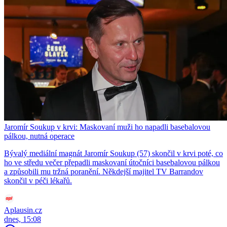
Jaromír Soukup v krvi: Maskovaní muži ho napadli basebalovou
pálkou, nutná operace
Bývalý mediální magnát Jaromír Soukup (57) skončil v krvi poté, co
ho ve středu večer přepadli maskovaní útočníci basebalovou pálkou
a způsobili mu tržná poranění. Někdejší majitel TV Barrandov
skončil v péči lékařů.
Aplausin.cz
dnes, 15:08