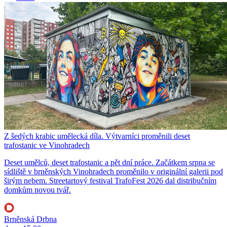
Z šedých krabic umělecká díla. Výtvarníci proměnili deset
trafostanic ve Vinohradech
Deset umělců, deset trafostanic a pět dní práce. Začátkem srpna se
sídliště v brněnských Vinohradech proměnilo v originální galerii pod
širým nebem. Streetartový festival TrafoFest 2026 dal distribučním
domkům novou tvář.
Brněnská Drbna