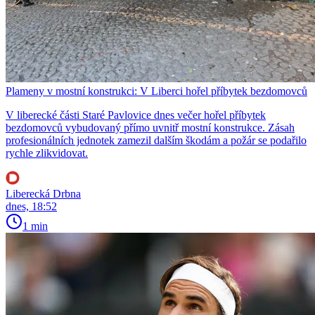
Plameny v mostní konstrukci: V Liberci hořel příbytek bezdomovců
V liberecké části Staré Pavlovice dnes večer hořel příbytek
bezdomovců vybudovaný přímo uvnitř mostní konstrukce. Zásah
profesionálních jednotek zamezil dalším škodám a požár se podařilo
rychle zlikvidovat.
Liberecká Drbna
dnes, 18:52
1 min