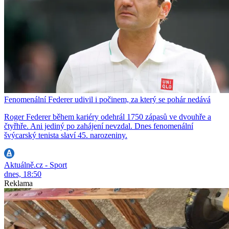
Fenomenální Federer udivil i počinem, za který se pohár nedává
Roger Federer během kariéry odehrál 1750 zápasů ve dvouhře a
čtyřhře. Ani jediný po zahájení nevzdal. Dnes fenomenální
švýcarský tenista slaví 45. narozeniny.
Aktuálně.cz - Sport
dnes, 18:50
Reklama