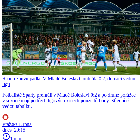
Sparta znovu padla. V Mladé Boleslavi prohrála 0:2, domácí vedou
ligu
Fotbalisté Sparty prohráli v Mladé Boleslavi 0:2 a po druhé porážce
v sezoně mají po třech ligových kolech pouze tři body. Středočeši
vedou tabulku.
Pražská Drbna
dnes, 20:15
1 min