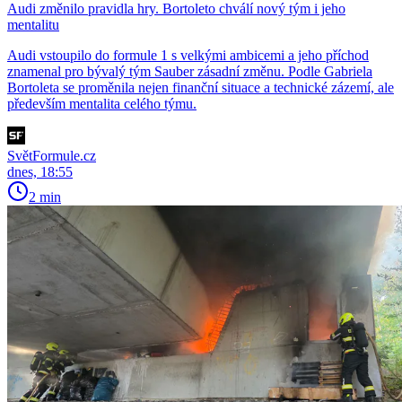
Audi změnilo pravidla hry. Bortoleto chválí nový tým i jeho
mentalitu
Audi vstoupilo do formule 1 s velkými ambicemi a jeho příchod
znamenal pro bývalý tým Sauber zásadní změnu. Podle Gabriela
Bortoleta se proměnila nejen finanční situace a technické zázemí, ale
především mentalita celého týmu.
SvětFormule.cz
dnes, 18:55
2 min