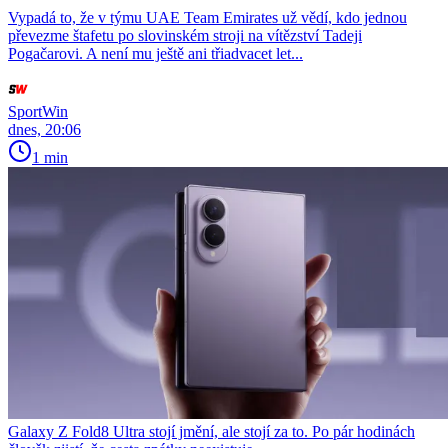
Vypadá to, že v týmu UAE Team Emirates už vědí, kdo jednou
převezme štafetu po slovinském stroji na vítězství Tadeji
Pogačarovi. A není mu ještě ani třiadvacet let...
SportWin
dnes, 20:06
1 min
Galaxy Z Fold8 Ultra stojí jmění, ale stojí za to. Po pár hodinách