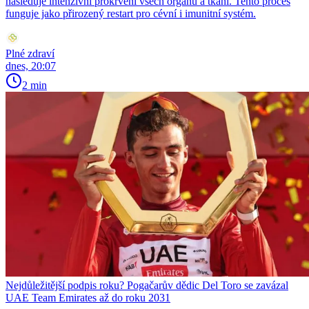
následuje intenzivní prokrvení všech orgánů a tkání. Tento proces
funguje jako přirozený restart pro cévní i imunitní systém.
Plné zdraví
dnes, 20:07
2 min
Nejdůležitější podpis roku? Pogačarův dědic Del Toro se zavázal
UAE Team Emirates až do roku 2031