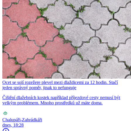
Ocet se solí rozežere plevel mezi dlaždicemi za 12 hodin. Stačí
jeden správný poměr, jinak to nefunguje
Čištění dlažebních kostek například příjezdové cesty nemusí být
velkým problémem. Mnoho prostředků už máte doma.
Chalupáři-Zahrádkáři
dnes, 18:28