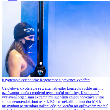
Kryoterapie celého těla: Regenerace a prevence vyhoření
Celotělová kryoterapie se z alternativního konceptu rychle mění v
uznávanou součást moderní regenerační medicíny. Krátkodobé
vystavení organismu extrémnímu suchému chladu vyvolává v těle
silnou neuroendokrinní reakci. Během několika minut dochází k
masivnímu perifernímu stažení cév, po kterém při opětovném zahřátí