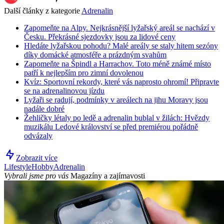
Další články z kategorie
Adrenalin
Zapomeňte na Alpy. Nejkrásnější lyžařský areál se nachází v
Česku. Překrásné sjezdovky jsou za lidové ceny
Hledáte lyžařskou pohodu? Malé areály se staly hitem sezóny
díky domácké atmosféře a prázdným svahům
Zapomeňte na Špindl a Harrachov. Toto méně známé místo
patří k nejlepším pro zimní dovolenou
Kvíz: Sportovní rekordy, které vás naprosto ohromí! Připravte
se na adrenalinovou jízdu
Lyžaři se radují, podmínky v areálech na jihu Moravy jsou
nadále dobré
Žehličky létaly po ledě a adrenalin bublal v žilách: Hvězdy
muzikálu Ledové království se před premiérou pořádně
odvázaly
Zobrazit více
Lifestyle
Hobby
Adrenalin
Vybrali jsme pro vás
Magazíny a zajímavosti