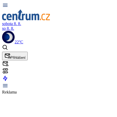
sobota 8. 8.
so 8. 8.
22°C
Přihlášení
Reklama