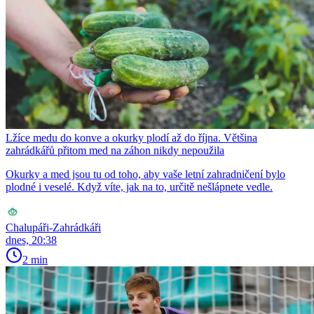
Lžíce medu do konve a okurky plodí až do října. Většina
zahrádkářů přitom med na záhon nikdy nepoužila
Okurky a med jsou tu od toho, aby vaše letní zahradničení bylo
plodné i veselé. Když víte, jak na to, určitě nešlápnete vedle.
Chalupáři-Zahrádkáři
dnes, 20:38
2 min