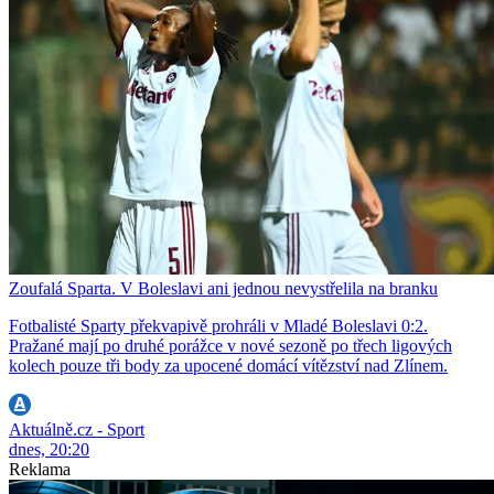
Zoufalá Sparta. V Boleslavi ani jednou nevystřelila na branku
Fotbalisté Sparty překvapivě prohráli v Mladé Boleslavi 0:2.
Pražané mají po druhé porážce v nové sezoně po třech ligových
kolech pouze tři body za upocené domácí vítězství nad Zlínem.
Aktuálně.cz - Sport
dnes, 20:20
Reklama