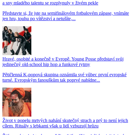
a sny mladého talentu se rozplynuly v živém pekle
Představte si, že jste na semifinálovém fotbalovém zápase, vnímáte
jen hru, touhu po vítězství a netušíte,...
Hravé, osobité a konečně v Evropě. Young Posse představí svůj
jedinečný old-school hip hop a funkové rytmy
Pětičlenná K-popová skupina oznámila své vůbec první evropské
turné. Evropským fanouškům tak poprvé nabídne...
Život v popelu mrtvých nahání skutečný strach a prý to není jejich
cílem. Rituály s lebkami však u lidí vzbuzují hrůzu