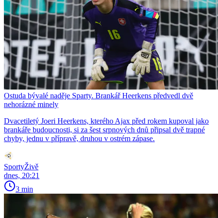
Ostuda bývalé naděje Sparty. Brankář Heerkens předvedl dvě
nehorázné minely
Dvacetiletý Joeri Heerkens, kterého Ajax před rokem kupoval jako
brankáře budoucnosti, si za šest srpnových dnů připsal dvě trapné
chyby, jednu v přípravě, druhou v ostrém zápase.
SportyŽivě
dnes, 20:21
3 min