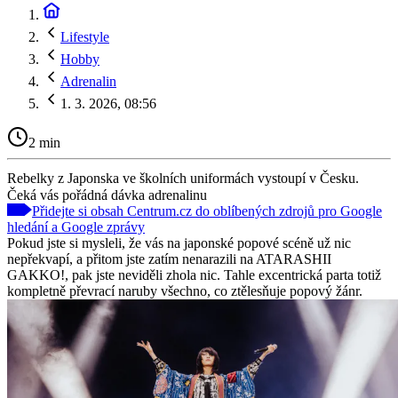
Lifestyle
Hobby
Adrenalin
1. 3. 2026, 08:56
2 min
Rebelky z Japonska ve školních uniformách vystoupí v Česku.
Čeká vás pořádná dávka adrenalinu
Přidejte si obsah Centrum.cz do oblíbených zdrojů pro Google
hledání a Google zprávy
Pokud jste si mysleli, že vás na japonské popové scéně už nic
nepřekvapí, a přitom jste zatím nenarazili na ATARASHII
GAKKO!, pak jste neviděli zhola nic. Tahle excentrická parta totiž
kompletně převrací naruby všechno, co ztělesňuje popový žánr.