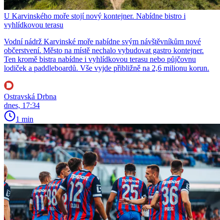
U Karvinského moře stojí nový kontejner. Nabídne bistro i
vyhlídkovou terasu
Vodní nádrž Karvinské moře nabídne svým návštěvníkům nové
občerstvení. Město na místě nechalo vybudovat gastro kontejner.
Ten kromě bistra nabídne i vyhlídkovou terasu nebo půjčovnu
lodiček a paddleboardů. Vše vyjde přibližně na 2,6 milionu korun.
Ostravská Drbna
dnes, 17:34
1 min