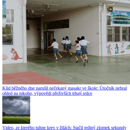
Klid běžného dne narušil nečekaný masakr ve škole: Útočník nebral
ohled na nikoho, výpovědi přeživších trhají srdce
Video, ze kterého tuhne krev v žilách: Stačil jediný zlomek sekundy