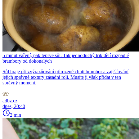
5 minut vaření, pak teprve sůl. Tak jednoduchý trik dělí rozpadlé
brambory od dokonalých
Sůl hraje při zvýrazňování přirozené chuti brambor a zajišťování
jejich správné textury zásadní roli. Musíte ji však přidat v ten
správný moment.
adbz.cz
dnes, 20:40
2 min