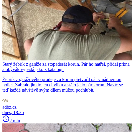
Starý žebřík z garáže za stopadesát korun. Pár ho natřel, přidal prkna
a obývák vypadá jako z katalogu
Žebřík z garážového prodeje za korun přetvořil pár v nádhernou
polici. Zabralo jim to jen chvilku a stálo je to pár korun. Navíc se
teď každé návštěvě svým dílem můžou pochlubit.
adbz.cz
dnes, 18:35
2 min