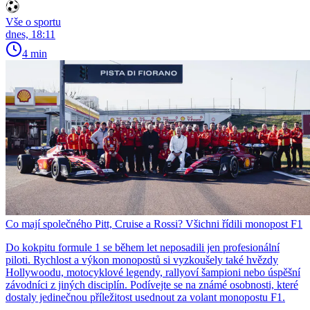
Vše o sportu
dnes, 18:11
4 min
Co mají společného Pitt, Cruise a Rossi? Všichni řídili monopost F1
Do kokpitu formule 1 se během let neposadili jen profesionální
piloti. Rychlost a výkon monopostů si vyzkoušely také hvězdy
Hollywoodu, motocyklové legendy, rallyoví šampioni nebo úspěšní
závodníci z jiných disciplín. Podívejte se na známé osobnosti, které
dostaly jedinečnou příležitost usednout za volant monopostu F1.