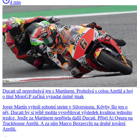
4 min
Ducati už neprohrává jen s Martínem. Prohrává s celou Aprilií a boj
o titul MotoGP začíná vypadat úplně jinak
Jorge Martín vyhrál sobotní sprint v Silverstonu. Kdyby šlo jen o
něj, Ducati by si ještě mohla vysvětlovat výsledek kvalitou jednoho
jezdce. Jenže za Martínem nepřijela další Ducati. Přijel Ai Ogura na
Trackhouse Aprilii. A za ním Marco Bezzecchi na druhé tovární
Aprilii.