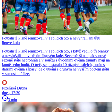
Fotbalisté Plzně remizovali v Teplicích 5:5 a nevyhráli ani třetí
ligové kolo
Fotbalisté Plzně remizovali v Teplicích 5:5, i když vedli o tři branky,
a nezvítězili ani ve třetím ligovém kole. Severočeši naopak v nové
sezoně stále neprohráli a v součtu s úvodními dvěma triumfy mají na
kontě sedm bodů. O trefy se postaralo 10 různých střelců, spolu s
dalšími dvěma zápasy jde o utkání s druhým nejvyšším počtem gólů
v samostatné lize.
Plzeňská Drbna
dnes, 17:30
3 min