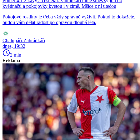
Poměr 4:1 z kávy a česneku: zahrádkáři tuhle směs sypou do
květináčů a pokojovky kvetou i v zimě. Mšice z ní utečou
Pokojové rostliny je třeba vždy správně vyživit. Pokud to dokážete,
budou vám dělat radost po opravdu dlouhá léta.
Chalupáři-Zahrádkáři
dnes, 19:32
2 min
Reklama