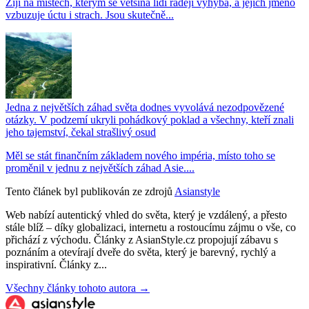
Žijí na místech, kterým se většina lidí raději vyhýbá, a jejich jméno
vzbuzuje úctu i strach. Jsou skutečně...
Jedna z největších záhad světa dodnes vyvolává nezodpovězené
otázky. V podzemí ukryli pohádkový poklad a všechny, kteří znali
jeho tajemství, čekal strašlivý osud
Měl se stát finančním základem nového impéria, místo toho se
proměnil v jednu z největších záhad Asie....
Tento článek byl publikován ze zdrojů
Asianstyle
Web nabízí autentický vhled do světa, který je vzdálený, a přesto
stále blíž – díky globalizaci, internetu a rostoucímu zájmu o vše, co
přichází z východu. Články z AsianStyle.cz propojují zábavu s
poznáním a otevírají dveře do světa, který je barevný, rychlý a
inspirativní. Články z...
Všechny články tohoto autora →