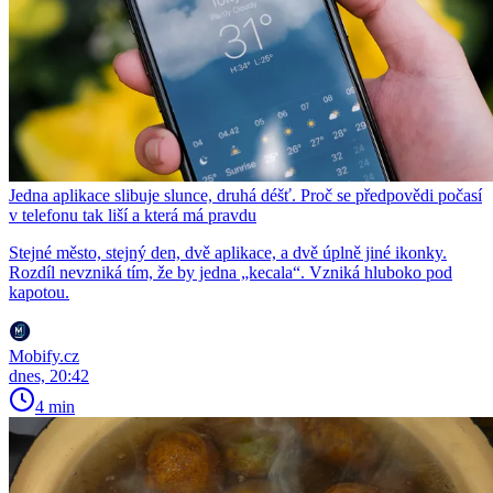
Jedna aplikace slibuje slunce, druhá déšť. Proč se předpovědi počasí
v telefonu tak liší a která má pravdu
Stejné město, stejný den, dvě aplikace, a dvě úplně jiné ikonky.
Rozdíl nevzniká tím, že by jedna „kecala“. Vzniká hluboko pod
kapotou.
Mobify.cz
dnes, 20:42
4 min