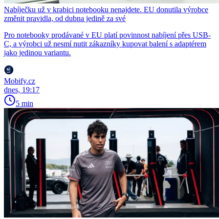
Nabíječku už v krabici notebooku nenajdete. EU donutila výrobce
změnit pravidla, od dubna jedině za své
Pro notebooky prodávané v EU platí povinnost nabíjení přes USB-
C, a výrobci už nesmí nutit zákazníky kupovat balení s adaptérem
jako jedinou variantu.
Mobify.cz
dnes, 19:17
5 min