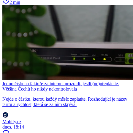
2 min
Jedno číslo na faktuře za internet prozradí, jestli (ne)přeplácíte.
Většina Čechů ho nikdy nekontrolovala
Nejde o částku, kterou každý měsíc zaplatíte. Rozhodující je název
tarifu a rychlost, která se za ním skrývá.
Mobify.cz
dnes, 18:14