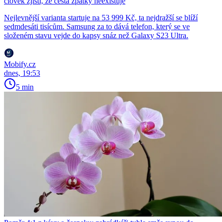
člověk zjistí, že cesta zpátky neexistuje
Nejlevnější varianta startuje na 53 999 Kč, ta nejdražší se blíží
sedmdesáti tisícům. Samsung za to dává telefon, který se ve
složeném stavu vejde do kapsy snáz než Galaxy S23 Ultra.
Mobify.cz
dnes, 19:53
5 min