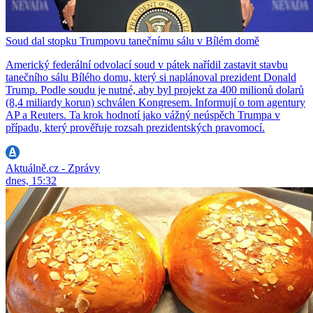
Soud dal stopku Trumpovu tanečnímu sálu v Bílém domě
Americký federální odvolací soud v pátek nařídil zastavit stavbu
tanečního sálu Bílého domu, který si naplánoval prezident Donald
Trump. Podle soudu je nutné, aby byl projekt za 400 milionů dolarů
(8,4 miliardy korun) schválen Kongresem. Informují o tom agentury
AP a Reuters. Ta krok hodnotí jako vážný neúspěch Trumpa v
případu, který prověřuje rozsah prezidentských pravomocí.
Aktuálně.cz - Zprávy
dnes, 15:32