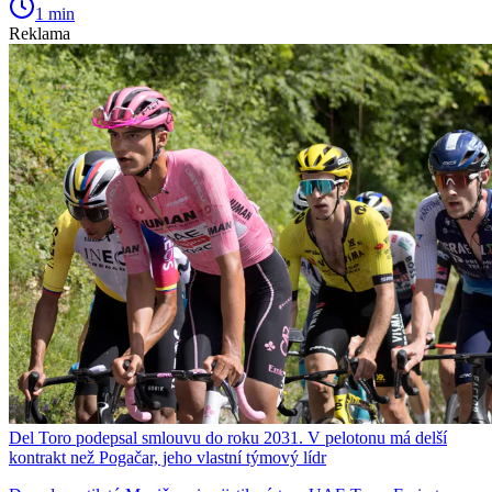
1 min
Reklama
Del Toro podepsal smlouvu do roku 2031. V pelotonu má delší
kontrakt než Pogačar, jeho vlastní týmový lídr