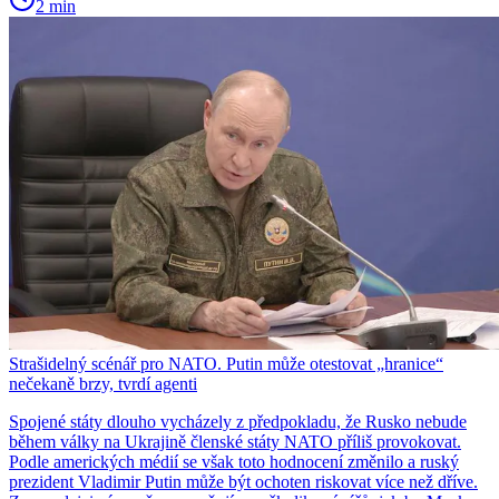
2 min
Strašidelný scénář pro NATO. Putin může otestovat „hranice“
nečekaně brzy, tvrdí agenti
Spojené státy dlouho vycházely z předpokladu, že Rusko nebude
během války na Ukrajině členské státy NATO příliš provokovat.
Podle amerických médií se však toto hodnocení změnilo a ruský
prezident Vladimir Putin může být ochoten riskovat více než dříve.