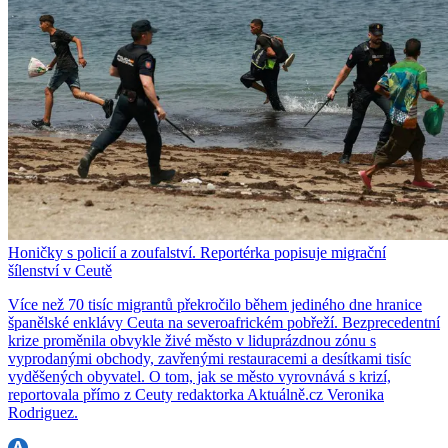
Honičky s policií a zoufalství. Reportérka popisuje migrační
šílenství v Ceutě
Více než 70 tisíc migrantů překročilo během jediného dne hranice
španělské enklávy Ceuta na severoafrickém pobřeží. Bezprecedentní
krize proměnila obvykle živé město v liduprázdnou zónu s
vyprodanými obchody, zavřenými restauracemi a desítkami tisíc
vyděšených obyvatel. O tom, jak se město vyrovnává s krizí,
reportovala přímo z Ceuty redaktorka Aktuálně.cz Veronika
Rodriguez.