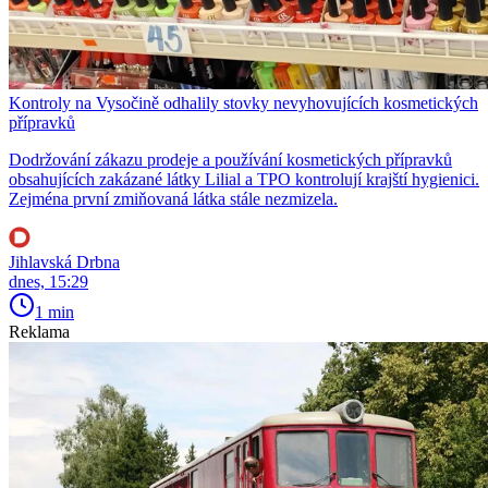
Kontroly na Vysočině odhalily stovky nevyhovujících kosmetických
přípravků
Dodržování zákazu prodeje a používání kosmetických přípravků
obsahujících zakázané látky Lilial a TPO kontrolují krajští hygienici.
Zejména první zmiňovaná látka stále nezmizela.
Jihlavská Drbna
dnes, 15:29
1 min
Reklama