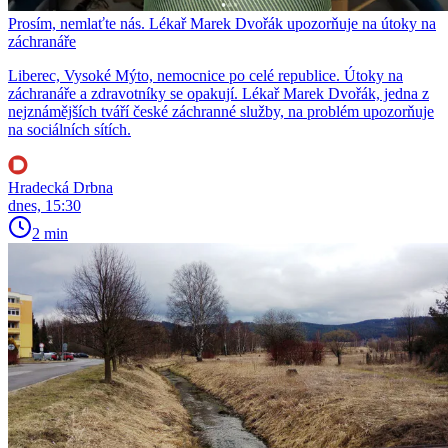
Prosím, nemlaťte nás. Lékař Marek Dvořák upozorňuje na útoky na
záchranáře
Liberec, Vysoké Mýto, nemocnice po celé republice. Útoky na
záchranáře a zdravotníky se opakují. Lékař Marek Dvořák, jedna z
nejznámějších tváří české záchranné služby, na problém upozorňuje
na sociálních sítích.
Hradecká Drbna
dnes, 15:30
2 min