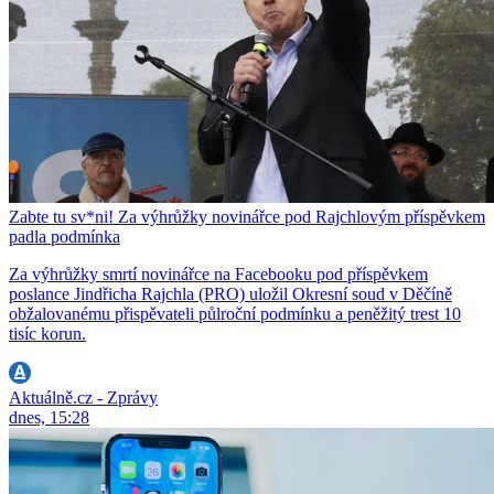
Zabte tu sv*ni! Za výhrůžky novinářce pod Rajchlovým příspěvkem
padla podmínka
Za výhrůžky smrtí novinářce na Facebooku pod příspěvkem
poslance Jindřicha Rajchla (PRO) uložil Okresní soud v Děčíně
obžalovanému přispěvateli půlroční podmínku a peněžitý trest 10
tisíc korun.
Aktuálně.cz - Zprávy
dnes, 15:28