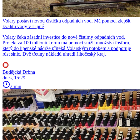
Volary postaví novou čističku odpadních vod. Má pomoci zlepšit
kvalitu vody v Lipně
Volary čeká zásadní investice do nové čistírny odpadních vod.
Projekt za 100 milionů korun má pomoci snížit množství fosforu,
který do lipenské nádrže přitéká Volarským potokem a podporuje
růst sinic. Dvě třetiny nákladů uhradí Jihočeský kraj.
Budějcká Drbna
dnes, 15:29
2 min