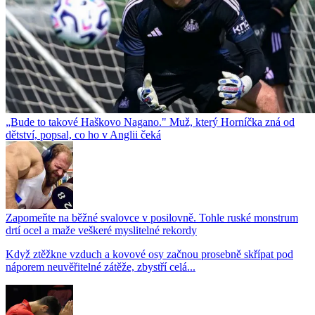
„Bude to takové Haškovo Nagano." Muž, který Horníčka zná od
dětství, popsal, co ho v Anglii čeká
Zapomeňte na běžné svalovce v posilovně. Tohle ruské monstrum
drtí ocel a maže veškeré myslitelné rekordy
Když ztěžkne vzduch a kovové osy začnou prosebně skřípat pod
náporem neuvěřitelné zátěže, zbystří celá...