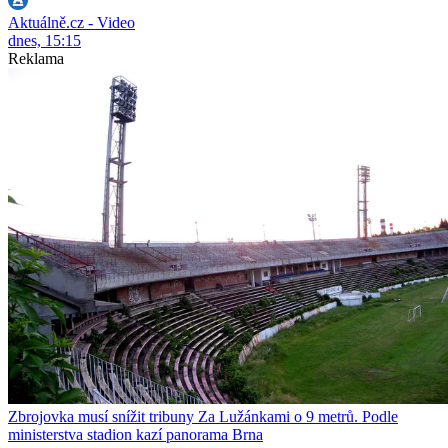
Aktuálně.cz - Video
dnes, 15:15
Reklama
Zbrojovka musí snížit tribuny Za Lužánkami o 9 metrů. Podle
ministerstva stadion kazí panorama Brna