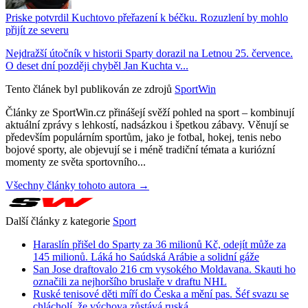
Priske potvrdil Kuchtovo přeřazení k béčku. Rozuzlení by mohlo
přijít ze severu
Nejdražší útočník v historii Sparty dorazil na Letnou 25. července.
O deset dní později chyběl Jan Kuchta v...
Tento článek byl publikován ze zdrojů
SportWin
Články ze SportWin.cz přinášejí svěží pohled na sport – kombinují
aktuální zprávy s lehkostí, nadsázkou i špetkou zábavy. Věnují se
především populárním sportům, jako je fotbal, hokej, tenis nebo
bojové sporty, ale objevují se i méně tradiční témata a kuriózní
momenty ze světa sportovního...
Všechny články tohoto autora →
Další články z kategorie
Sport
Haraslín přišel do Sparty za 36 milionů Kč, odejít může za
145 milionů. Láká ho Saúdská Arábie a solidní gáže
San Jose draftovalo 216 cm vysokého Moldavana. Skauti ho
označili za nejhoršího bruslaře v draftu NHL
Ruské tenisové děti míří do Česka a mění pas. Šéf svazu se
chlácholí, že výchova zůstává ruská