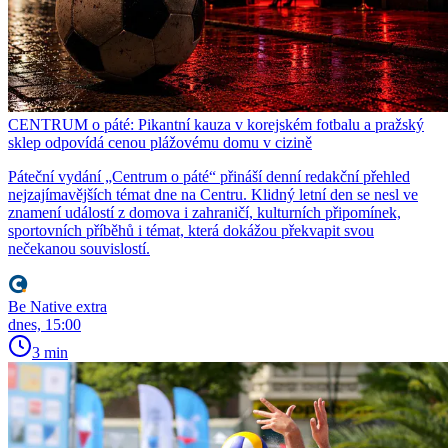
CENTRUM o páté: Pikantní kauza v korejském fotbalu a pražský
sklep odpovídá cenou plážovému domu v cizině
Páteční vydání „Centrum o páté“ přináší denní redakční přehled
nejzajímavějších témat dne na Centru. Klidný letní den se nesl ve
znamení událostí z domova i zahraničí, kulturních připomínek,
sportovních příběhů i témat, která dokážou překvapit svou
nečekanou souvislostí.
Be Native extra
dnes, 15:00
3 min