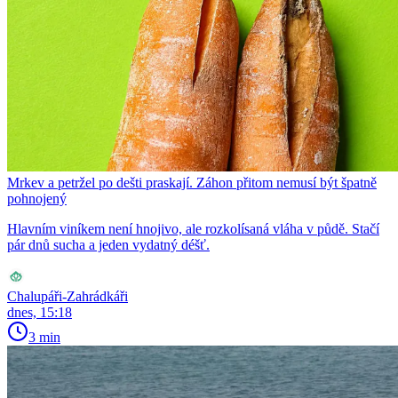
Mrkev a petržel po dešti praskají. Záhon přitom nemusí být špatně
pohnojený
Hlavním viníkem není hnojivo, ale rozkolísaná vláha v půdě. Stačí
pár dnů sucha a jeden vydatný déšť.
Chalupáři-Zahrádkáři
dnes, 15:18
3 min