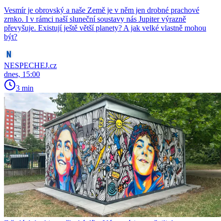
Vesmír je obrovský a naše Země je v něm jen drobné prachové
zrnko. I v rámci naší sluneční soustavy nás Jupiter výrazně
převyšuje. Existují ještě větší planety? A jak velké vlastně mohou
být?
NESPECHEJ.cz
dnes, 15:00
3 min