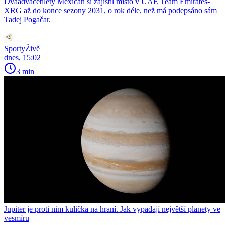
Dvaadvacetiletý Mexičan si zajistil místo v UAE Team Emirates-
XRG až do konce sezony 2031, o rok déle, než má podepsáno sám
Tadej Pogačar.
SportyŽivě
dnes, 15:02
3 min
Jupiter je proti nim kulička na hraní. Jak vypadají největší planety ve
vesmíru