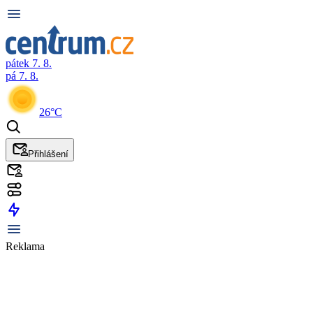
pátek 7. 8.
pá 7. 8.
26°C
Přihlášení
Reklama