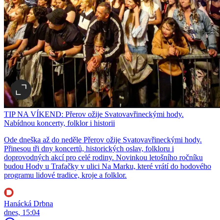
TIP NA VÍKEND: Přerov ožije Svatovavřineckými hody.
Nabídnou koncerty, folklor i historii
Ode dneška až do neděle Přerov ožije Svatovavřineckými hody.
Přinesou tři dny koncertů, historických oslav, folkloru i
doprovodných akcí pro celé rodiny. Novinkou letošního ročníku
budou Hody u Trafačky v ulici Na Marku, které vrátí do hodového
programu lidové tradice, kroje a folklor.
Hanácká Drbna
dnes, 15:04