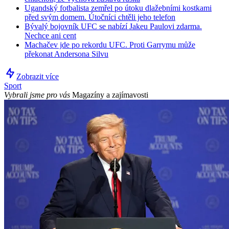
Ugandský fotbalista zemřel po útoku dlažebními kostkami
před svým domem. Útočníci chtěli jeho telefon
Bývalý bojovník UFC se nabízí Jakeu Paulovi zdarma.
Nechce ani cent
Machačev jde po rekordu UFC. Proti Garrymu může
překonat Andersona Silvu
Zobrazit více
Sport
Vybrali jsme pro vás
Magazíny a zajímavosti