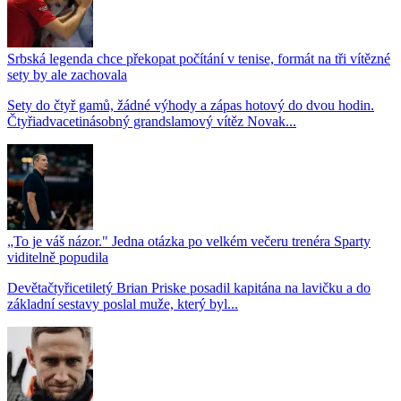
Srbská legenda chce překopat počítání v tenise, formát na tři vítězné
sety by ale zachovala
Sety do čtyř gamů, žádné výhody a zápas hotový do dvou hodin.
Čtyřiadvacetinásobný grandslamový vítěz Novak...
„To je váš názor." Jedna otázka po velkém večeru trenéra Sparty
viditelně popudila
Devětačtyřicetiletý Brian Priske posadil kapitána na lavičku a do
základní sestavy poslal muže, který byl...