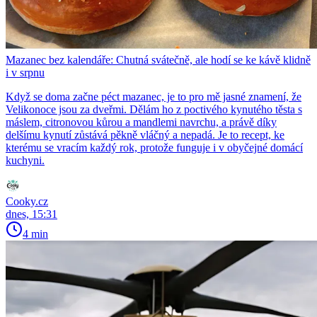
Mazanec bez kalendáře: Chutná svátečně, ale hodí se ke kávě klidně
i v srpnu
Když se doma začne péct mazanec, je to pro mě jasné znamení, že
Velikonoce jsou za dveřmi. Dělám ho z poctivého kynutého těsta s
máslem, citronovou kůrou a mandlemi navrchu, a právě díky
delšímu kynutí zůstává pěkně vláčný a nepadá. Je to recept, ke
kterému se vracím každý rok, protože funguje i v obyčejné domácí
kuchyni.
Cooky.cz
dnes, 15:31
4 min