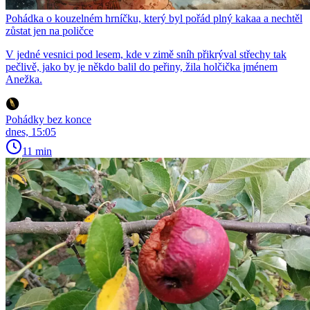
Pohádka o kouzelném hrníčku, který byl pořád plný kakaa a nechtěl
zůstat jen na poličce
V jedné vesnici pod lesem, kde v zimě sníh přikrýval střechy tak
pečlivě, jako by je někdo balil do peřiny, žila holčička jménem
Anežka.
Pohádky bez konce
dnes, 15:05
11 min