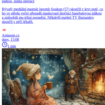
pálkou, nutná operace
Bývalý mediální magnát Jaromír Soukup (57) skončil v krvi poté, co
ho ve středu večer přepadli maskovaní útočníci basebalovou pálkou
a způsobili mu tržná poranění. Někdejší majitel TV Barrandov
skončil v péči lékařů.
Aplausin.cz
dnes, 15:08
1 min