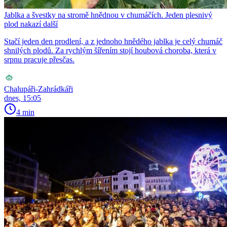
Jablka a švestky na stromě hnědnou v chumáčích. Jeden plesnivý
plod nakazí další
Stačí jeden den prodlení, a z jednoho hnědého jablka je celý chumáč
shnilých plodů. Za rychlým šířením stojí houbová choroba, která v
srpnu pracuje přesčas.
Chalupáři-Zahrádkáři
dnes, 15:05
4 min