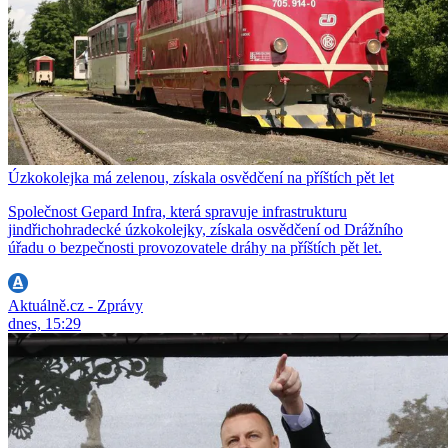
Úzkokolejka má zelenou, získala osvědčení na příštích pět let
Společnost Gepard Infra, která spravuje infrastrukturu
jindřichohradecké úzkokolejky, získala osvědčení od Drážního
úřadu o bezpečnosti provozovatele dráhy na příštích pět let.
Aktuálně.cz - Zprávy
dnes, 15:29