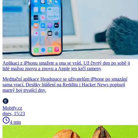
Aplikaci z iPhonu smažete a ona se vrátí. Už čtvrtý den po sobě ji
lidé mažou znovu a znovu a Apple jen krčí rameny
Meditační aplikace Headspace se uživatelům iPhone po smazání
sama vrací. Desítky hlášení na Redditu i Hacker News popisují
marný boj trvající dny.
Mobify.cz
dnes, 15:23
4 min