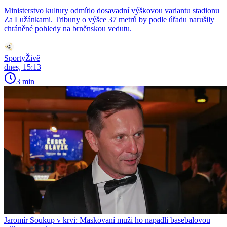
Ministerstvo kultury odmítlo dosavadní výškovou variantu stadionu
Za Lužánkami. Tribuny o výšce 37 metrů by podle úřadu narušily
chráněné pohledy na brněnskou vedutu.
SportyŽivě
dnes, 15:13
3 min
Jaromír Soukup v krvi: Maskovaní muži ho napadli basebalovou