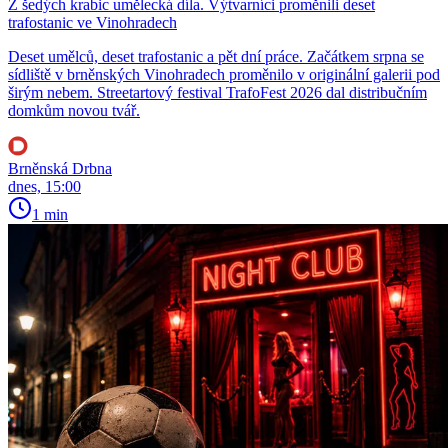
Z šedých krabic umělecká díla. Výtvarníci proměnili deset
trafostanic ve Vinohradech
Deset umělců, deset trafostanic a pět dní práce. Začátkem srpna se
sídliště v brněnských Vinohradech proměnilo v originální galerii pod
širým nebem. Streetartový festival TrafoFest 2026 dal distribučním
domkům novou tvář.
Brněnská Drbna
dnes, 15:00
1 min