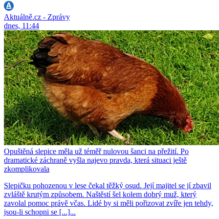
Aktuálně.cz - Zprávy
dnes, 11:44
Opuštěná slepice měla už téměř nulovou šanci na přežití. Po
dramatické záchraně vyšla najevo pravda, která situaci ještě
zkomplikovala
Slepičku pohozenou v lese čekal těžký osud. Její majitel se jí zbavil
zvláště krutým způsobem. Naštěstí šel kolem dobrý muž, který
zavolal pomoc právě včas. Lidé by si měli pořizovat zvíře jen tehdy,
jsou-li schopni se [...]...