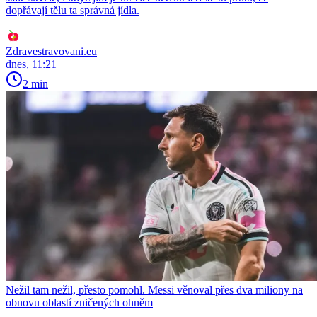
dopřávají tělu ta správná jídla.
Zdravestravovani.eu
dnes, 11:21
2 min
Nežil tam nežil, přesto pomohl. Messi věnoval přes dva miliony na
obnovu oblastí zničených ohněm