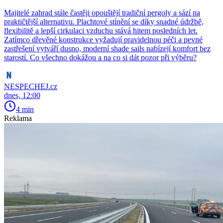
Majitelé zahrad stále častěji opouštějí tradiční pergoly a sází na
praktičtější alternativu. Plachtové stínění se díky snadné údržbě,
flexibilitě a lepší cirkulaci vzduchu stává hitem posledních let.
Zatímco dřevěné konstrukce vyžadují pravidelnou péči a pevné
zastřešení vytváří dusno, moderní shade sails nabízejí komfort bez
starostí. Co všechno dokážou a na co si dát pozor při výběru?
NESPECHEJ.cz
dnes, 12:00
4 min
Reklama