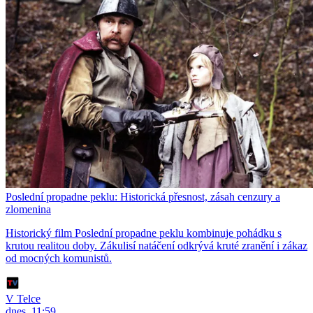
Poslední propadne peklu: Historická přesnost, zásah cenzury a
zlomenina
Historický film Poslední propadne peklu kombinuje pohádku s
krutou realitou doby. Zákulisí natáčení odkrývá kruté zranění i zákaz
od mocných komunistů.
V Telce
dnes, 11:59