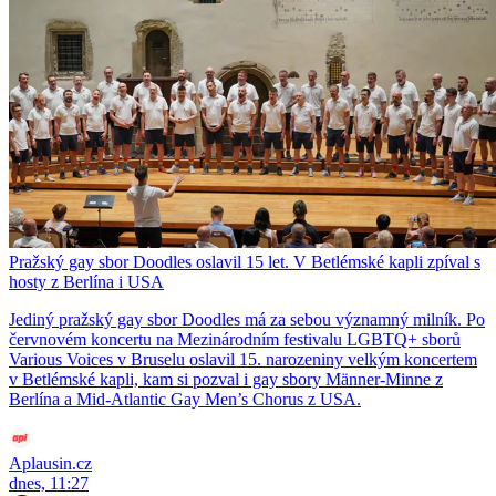
Pražský gay sbor Doodles oslavil 15 let. V Betlémské kapli zpíval s
hosty z Berlína i USA
Jediný pražský gay sbor Doodles má za sebou významný milník. Po
červnovém koncertu na Mezinárodním festivalu LGBTQ+ sborů
Various Voices v Bruselu oslavil 15. narozeniny velkým koncertem
v Betlémské kapli, kam si pozval i gay sbory Männer-Minne z
Berlína a Mid-Atlantic Gay Men’s Chorus z USA.
Aplausin.cz
dnes, 11:27