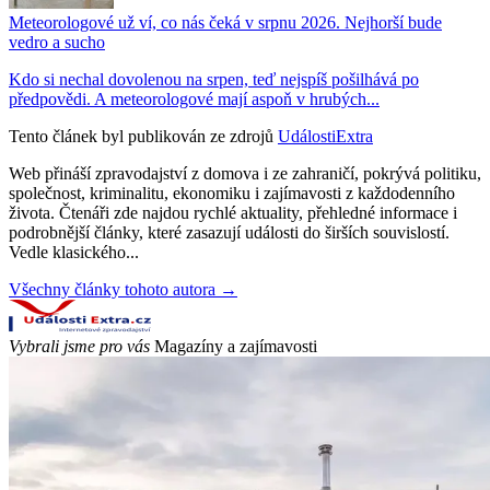
Meteorologové už ví, co nás čeká v srpnu 2026. Nejhorší bude
vedro a sucho
Kdo si nechal dovolenou na srpen, teď nejspíš pošilhává po
předpovědi. A meteorologové mají aspoň v hrubých...
Tento článek byl publikován ze zdrojů
UdálostiExtra
Web přináší zpravodajství z domova i ze zahraničí, pokrývá politiku,
společnost, kriminalitu, ekonomiku i zajímavosti z každodenního
života. Čtenáři zde najdou rychlé aktuality, přehledné informace i
podrobnější články, které zasazují události do širších souvislostí.
Vedle klasického...
Všechny články tohoto autora →
Vybrali jsme pro vás
Magazíny a zajímavosti