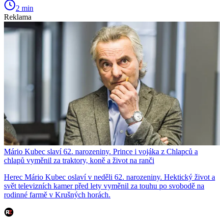
2 min
Reklama
Mário Kubec slaví 62. narozeniny. Prince i vojáka z Chlapců a
chlapů vyměnil za traktory, koně a život na ranči
Herec Mário Kubec oslaví v neděli 62. narozeniny. Hektický život a
svět televizních kamer před lety vyměnil za touhu po svobodě na
rodinné farmě v Krušných horách.