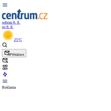
sobota 8. 8.
so 8. 8.
25°C
Přihlášení
Reklama