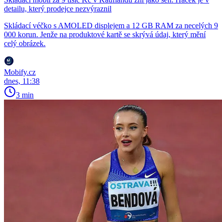
detailu, který prodejce nezvýraznil
Skládací véčko s AMOLED displejem a 12 GB RAM za necelých 9
000 korun. Jenže na produktové kartě se skrývá údaj, který mění
celý obrázek.
Mobify.cz
dnes, 11:38
3 min