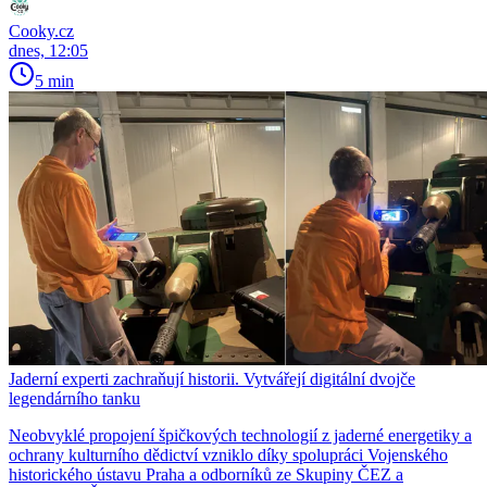
Cooky.cz
dnes, 12:05
5 min
Jaderní experti zachraňují historii. Vytvářejí digitální dvojče
legendárního tanku
Neobvyklé propojení špičkových technologií z jaderné energetiky a
ochrany kulturního dědictví vzniklo díky spolupráci Vojenského
historického ústavu Praha a odborníků ze Skupiny ČEZ a