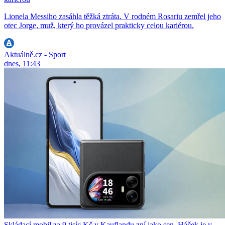
Lionela Messiho zasáhla těžká ztráta. V rodném Rosariu zemřel jeho
otec Jorge, muž, který ho provázel prakticky celou kariérou.
Aktuálně.cz - Sport
dnes, 11:43
Skládací mobil za 9 tisíc Kč v Kauflandu zní jako sen. Háček je v