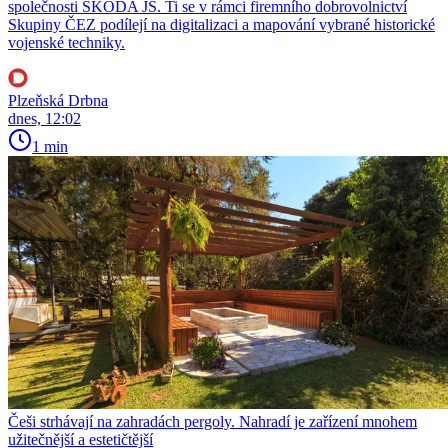
společnosti ŠKODA JS. Ti se v rámci firemního dobrovolnictví
Skupiny ČEZ podílejí na digitalizaci a mapování vybrané historické
vojenské techniky.
Plzeňská Drbna
dnes, 12:02
1 min
Češi strhávají na zahradách pergoly. Nahradí je zařízení mnohem
užitečnější a estetičtější