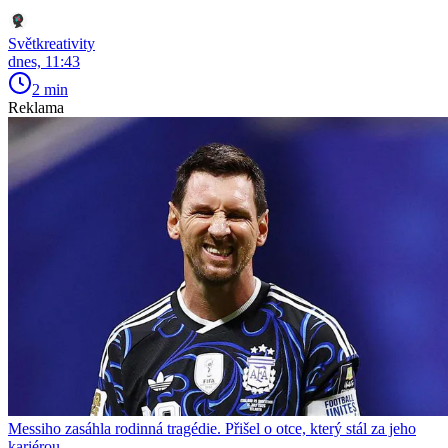
Světkreativity
dnes, 11:43
2 min
Reklama
Messiho zasáhla rodinná tragédie. Přišel o otce, který stál za jeho
kariérou