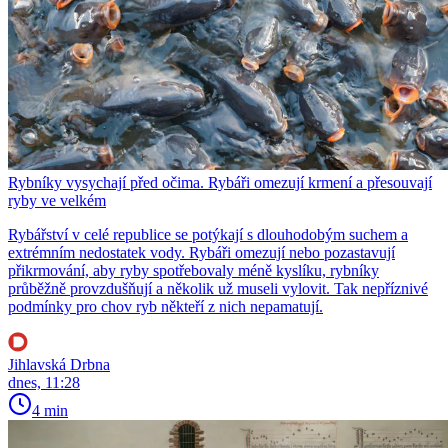
Rybníky vysychají před očima. Rybáři omezují krmení a přesouvají
ryby ve velkém
Rybářství v celé republice se potýkají s dlouhodobým suchem a
extrémním nedostatek vody. Rybáři omezují nebo pozastavují
přikrmování, aby ryby spotřebovaly méně kyslíku, rybníky
průběžně provzdušňují a několik už museli vylovit. Tak nepříznivé
podmínky pro chov ryb někteří z nich nepamatují.
Jihlavská Drbna
dnes, 11:28
4 min