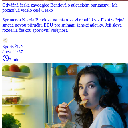
Odvážná česká závodnice Bendová o atletickém puritánství: Mé
pozadí už vidělo celé Česko
Sprinterka Nikola Bendová na mistrovství republiky v Plzni veřejně
smetla novou příručku EBU pro snímání ženské atletiky. Její slova
rozdělila českou sportovní veřejnost.
SportyŽivě
dnes, 11:37
3 min