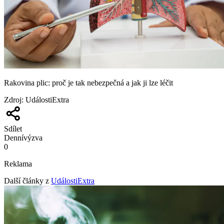
Rakovina plic: proč je tak nebezpečná a jak ji lze léčit
Zdroj
:
UdálostiExtra
Sdílet
Denní
výzva
0
Reklama
Další články z
UdálostiExtra