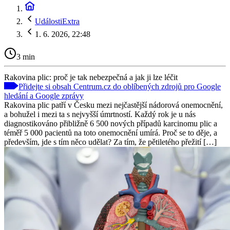
UdálostiExtra
1. 6. 2026, 22:48
3 min
Rakovina plic: proč je tak nebezpečná a jak ji lze léčit
Přidejte si obsah Centrum.cz do oblíbených zdrojů pro Google
hledání a Google zprávy
Rakovina plic patří v Česku mezi nejčastější nádorová onemocnění,
a bohužel i mezi ta s nejvyšší úmrtností. Každý rok je u nás
diagnostikováno přibližně 6 500 nových případů karcinomu plic a
téměř 5 000 pacientů na toto onemocnění umírá. Proč se to děje, a
především, jde s tím něco udělat? Za tím, že pětiletého přežití […]