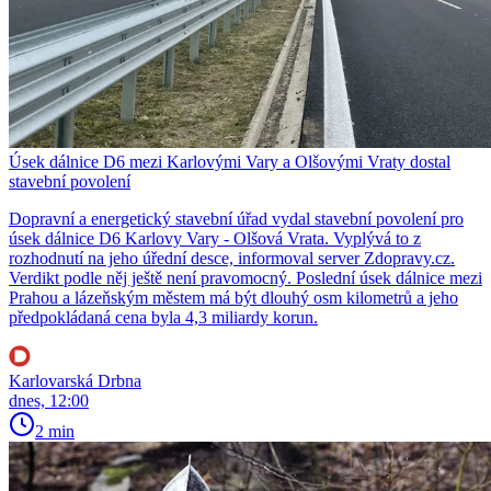
Úsek dálnice D6 mezi Karlovými Vary a Olšovými Vraty dostal
stavební povolení
Dopravní a energetický stavební úřad vydal stavební povolení pro
úsek dálnice D6 Karlovy Vary - Olšová Vrata. Vyplývá to z
rozhodnutí na jeho úřední desce, informoval server Zdopravy.cz.
Verdikt podle něj ještě není pravomocný. Poslední úsek dálnice mezi
Prahou a lázeňským městem má být dlouhý osm kilometrů a jeho
předpokládaná cena byla 4,3 miliardy korun.
Karlovarská Drbna
dnes, 12:00
2 min