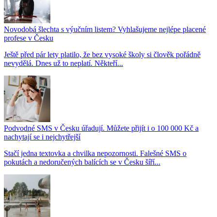
Novodobá šlechta s výučním listem? Vyhlašujeme nejlépe placené
profese v Česku
Ještě před pár lety platilo, že bez vysoké školy si člověk pořádně
nevydělá. Dnes už to neplatí. Někteří...
Podvodné SMS v Česku úřadují. Můžete přijít i o 100 000 Kč a
nachytají se i nejchytřejší
Stačí jedna textovka a chvilka nepozornosti. Falešné SMS o
pokutách a nedoručených balících se v Česku šíří...