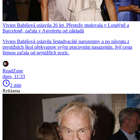
Vivien Babišová oslavila 26 let. Přestože studovala v Londýně a
Barceloně, začala v Agrofertu od základů
Vivien Babišová oslavila šestadvacáté narozeniny a po návratu z
prestižních škol překvapuje svým pracovním nasazením. Její cesta
firmou začala od nejnižších pozic.
ReadZone
dnes, 11:33
2 min
Reklama