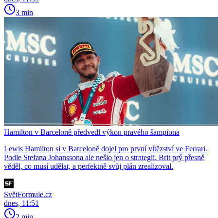
3 min
Hamilton v Barceloně předvedl výkon pravého šampiona
Lewis Hamilton si v Barceloně dojel pro první vítězství ve Ferrari.
Podle Stefana Johanssona ale nešlo jen o strategii. Brit prý přesně
věděl, co musí udělat, a perfektně svůj plán zrealizoval.
SvětFormule.cz
dnes, 11:51
2 min