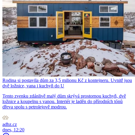
Rodina si postavila dům za 3,5 milionu Kč z kontejneru. Uvnitř jsou
dvě ložnice, vana i kuchyň do U
Tento zvenku zdánlivě malý dům skrývá prostornou kuchyň, dvě
ložnice a koupelnu s vanou. Interiér je laděn do přírodních tónů
dřeva spolu s petrolejově modrou.
adbz.cz
dnes, 12:20