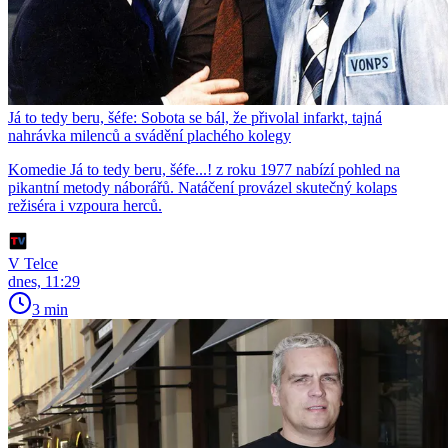
Já to tedy beru, šéfe: Sobota se bál, že přivolal infarkt, tajná
nahrávka milenců a svádění plachého kolegy
Komedie Já to tedy beru, šéfe...! z roku 1977 nabízí pohled na
pikantní metody náborářů. Natáčení provázel skutečný kolaps
režiséra i vzpoura herců.
V Telce
dnes, 11:29
3 min