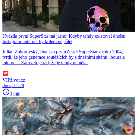
Hvězda první SuperStar má jasno: Kdyby tehdy existoval dnešní
Instagram, internet by kolem něj šílel
Julián Záhorovský, finalista první české SuperStar z roku 2004,
tvrdí, že jeho generace soutěžících by s dnešními sítěmi „bourala
internet“. Zároveň je rád, že je tehdy neměla.
VIPživot.cz
dnes, 11:28
3 min