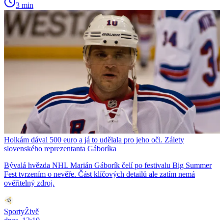
3 min
Holkám dával 500 euro a já to udělala pro jeho oči. Zálety
slovenského reprezentanta Gáboríka
Bývalá hvězda NHL Marián Gáborík čelí po festivalu Big Summer
Fest tvrzením o nevěře. Část klíčových detailů ale zatím nemá
ověřitelný zdroj.
SportyŽivě