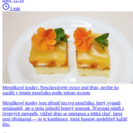
dnes, 12:10
3 min
Meruňkové kostky: Neschovávejte ovoce pod těsto, nechte ho
zazářit v letním moučníku podle tohoto receptu
Meruňkové kostky jsou přesně ten typ moučníku, který vypadá
nenápadně, ale u stolu způsobí hotový poprask. Šťavnatá náplň z
čerstvých meruněk, vláčné těsto se smetanou a lehká chuť, která
není přeslazená — to je kombinace, která funguje spolehlivě každé
léto.