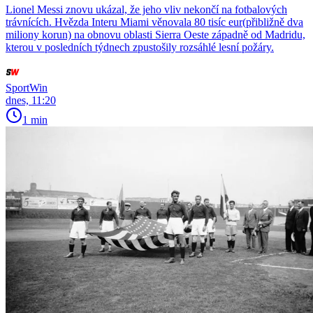
Lionel Messi znovu ukázal, že jeho vliv nekončí na fotbalových
trávnících. Hvězda Interu Miami věnovala 80 tisíc eur(přibližně dva
miliony korun) na obnovu oblasti Sierra Oeste západně od Madridu,
kterou v posledních týdnech zpustošily rozsáhlé lesní požáry.
SportWin
dnes, 11:20
1 min