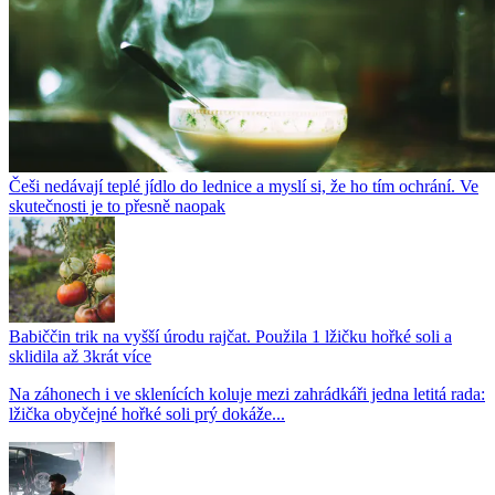
Češi nedávají teplé jídlo do lednice a myslí si, že ho tím ochrání. Ve
skutečnosti je to přesně naopak
Babiččin trik na vyšší úrodu rajčat. Použila 1 lžičku hořké soli a
sklidila až 3krát více
Na záhonech i ve sklenících koluje mezi zahrádkáři jedna letitá rada:
lžička obyčejné hořké soli prý dokáže...