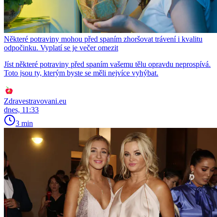
Některé potraviny mohou před spaním zhoršovat trávení i kvalitu
odpočinku. Vyplatí se je večer omezit
Jíst některé potraviny před spaním vašemu tělu opravdu neprospívá.
Toto jsou ty, kterým byste se měli nejvíce vyhýbat.
Zdravestravovani.eu
dnes, 11:33
3 min