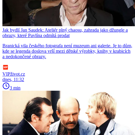
Jak bydlí Jan Saudek: Ateliér plný chaosu, zahrada jako džungle a
obrazy, které Pavlína odmítá prodat
Branická vila českého fotografa není muzeum ani galerie. Je to dům,
kde se legenda doslova vrší mezi dětské výrobky, knihy v krabicích
a nedokončené obrazy.
VIPživot.cz
dnes, 11:32
3 min