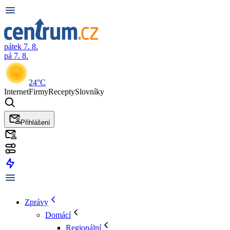
pátek 7. 8.
pá 7. 8.
24°C
Internet
Firmy
Recepty
Slovníky
Přihlášení
Zprávy
Domácí
Regionální