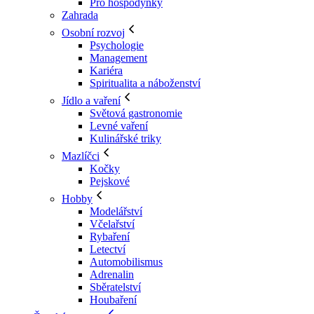
Pro hospodyňky
Zahrada
Osobní rozvoj
Psychologie
Management
Kariéra
Spiritualita a náboženství
Jídlo a vaření
Světová gastronomie
Levné vaření
Kulinářské triky
Mazlíčci
Kočky
Pejskové
Hobby
Modelářství
Včelařství
Rybaření
Letectví
Automobilismus
Adrenalin
Sběratelství
Houbaření