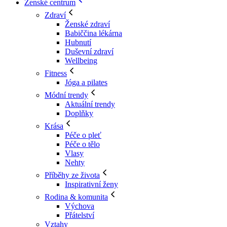
Ženské centrum
Zdraví
Ženské zdraví
Babiččina lékárna
Hubnutí
Duševní zdraví
Wellbeing
Fitness
Jóga a pilates
Módní trendy
Aktuální trendy
Doplňky
Krása
Péče o pleť
Péče o tělo
Vlasy
Nehty
Příběhy ze života
Inspirativní ženy
Rodina & komunita
Výchova
Přátelství
Vztahy