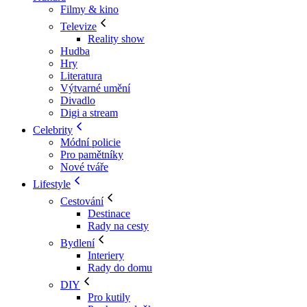
Filmy & kino
Televize
Reality show
Hudba
Hry
Literatura
Výtvarné umění
Divadlo
Digi a stream
Celebrity
Módní policie
Pro pamětníky
Nové tváře
Lifestyle
Cestování
Destinace
Rady na cesty
Bydlení
Interiery
Rady do domu
DIY
Pro kutily