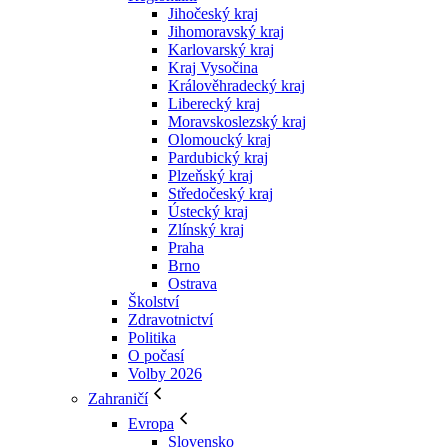
Jihočeský kraj
Jihomoravský kraj
Karlovarský kraj
Kraj Vysočina
Králověhradecký kraj
Liberecký kraj
Moravskoslezský kraj
Olomoucký kraj
Pardubický kraj
Plzeňský kraj
Středočeský kraj
Ústecký kraj
Zlínský kraj
Praha
Brno
Ostrava
Školství
Zdravotnictví
Politika
O počasí
Volby 2026
Zahraničí
Evropa
Slovensko