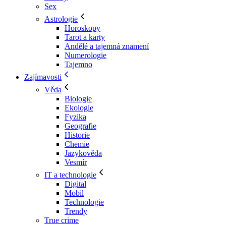
Sex
Astrologie
Horoskopy
Tarot a karty
Andělé a tajemná znamení
Numerologie
Tajemno
Zajímavosti
Věda
Biologie
Ekologie
Fyzika
Geografie
Historie
Chemie
Jazykověda
Vesmír
IT a technologie
Digital
Mobil
Technologie
Trendy
True crime