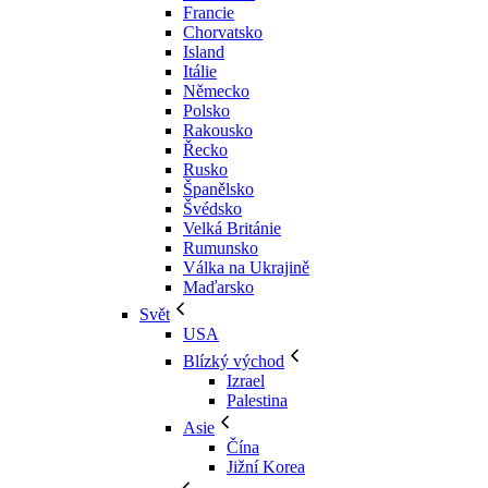
Francie
Chorvatsko
Island
Itálie
Německo
Polsko
Rakousko
Řecko
Rusko
Španělsko
Švédsko
Velká Británie
Rumunsko
Válka na Ukrajině
Maďarsko
Svět
USA
Blízký východ
Izrael
Palestina
Asie
Čína
Jižní Korea