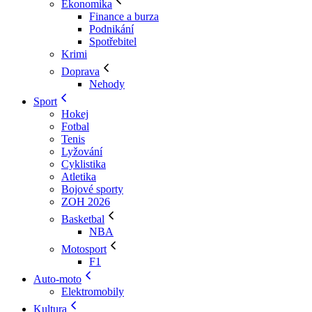
Ekonomika
Finance a burza
Podnikání
Spotřebitel
Krimi
Doprava
Nehody
Sport
Hokej
Fotbal
Tenis
Lyžování
Cyklistika
Atletika
Bojové sporty
ZOH 2026
Basketbal
NBA
Motosport
F1
Auto-moto
Elektromobily
Kultura