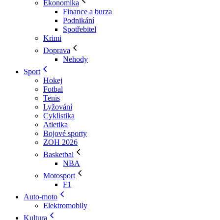
Ekonomika
Finance a burza
Podnikání
Spotřebitel
Krimi
Doprava
Nehody
Sport
Hokej
Fotbal
Tenis
Lyžování
Cyklistika
Atletika
Bojové sporty
ZOH 2026
Basketbal
NBA
Motosport
F1
Auto-moto
Elektromobily
Kultura