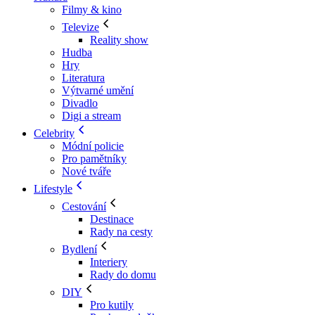
Filmy & kino
Televize
Reality show
Hudba
Hry
Literatura
Výtvarné umění
Divadlo
Digi a stream
Celebrity
Módní policie
Pro pamětníky
Nové tváře
Lifestyle
Cestování
Destinace
Rady na cesty
Bydlení
Interiery
Rady do domu
DIY
Pro kutily