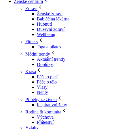
Ženské centrum
Zdraví
Ženské zdraví
Babiččina lékárna
Hubnutí
Duševní zdraví
Wellbeing
Fitness
Jóga a pilates
Módní trendy
Aktuální trendy
Doplňky
Krása
Péče o pleť
Péče o tělo
Vlasy
Nehty
Příběhy ze života
Inspirativní ženy
Rodina & komunita
Výchova
Přátelství
Vztahy