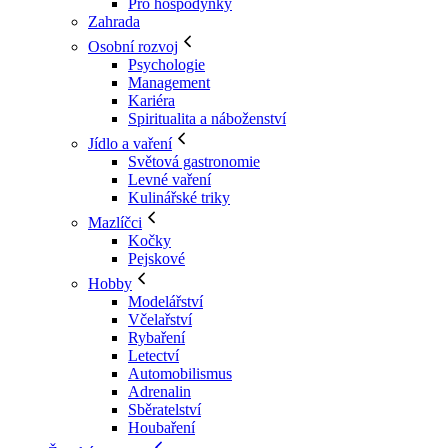
Pro hospodyňky
Zahrada
Osobní rozvoj
Psychologie
Management
Kariéra
Spiritualita a náboženství
Jídlo a vaření
Světová gastronomie
Levné vaření
Kulinářské triky
Mazlíčci
Kočky
Pejskové
Hobby
Modelářství
Včelařství
Rybaření
Letectví
Automobilismus
Adrenalin
Sběratelství
Houbaření