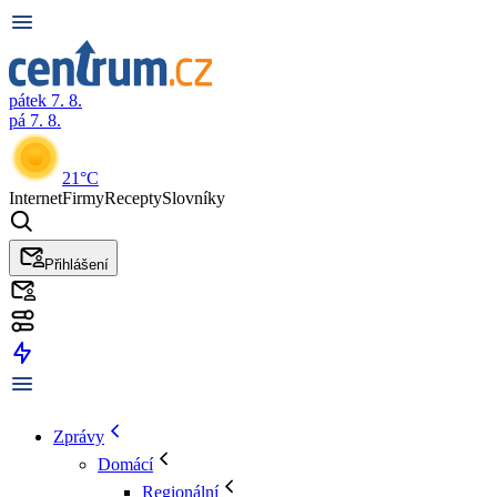
pátek 7. 8.
pá 7. 8.
21°C
Internet
Firmy
Recepty
Slovníky
Přihlášení
Zprávy
Domácí
Regionální