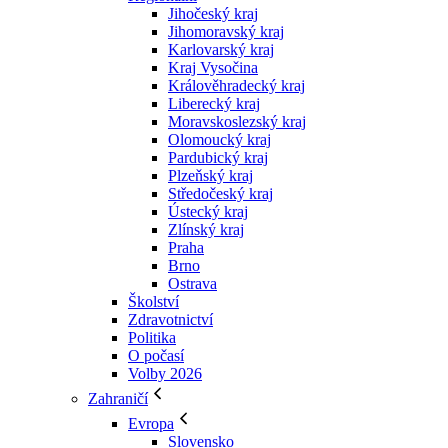
Jihočeský kraj
Jihomoravský kraj
Karlovarský kraj
Kraj Vysočina
Králověhradecký kraj
Liberecký kraj
Moravskoslezský kraj
Olomoucký kraj
Pardubický kraj
Plzeňský kraj
Středočeský kraj
Ústecký kraj
Zlínský kraj
Praha
Brno
Ostrava
Školství
Zdravotnictví
Politika
O počasí
Volby 2026
Zahraničí
Evropa
Slovensko