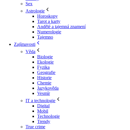
Sex
Astrologie
Horoskopy
Tarot a karty
Andělé a tajemná znamení
Numerologie
Tajemno
Zajímavosti
Věda
Biologie
Ekologie
Fyzika
Geografie
Historie
Chemie
Jazykověda
Vesmír
IT a technologie
Digital
Mobil
Technologie
Trendy
True crime