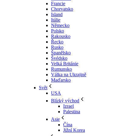
Francie
Chorvatsko
Island
Itálie
Německo
Polsko
Rakousko
Řecko
Rusko
Španělsko
Švédsko
Velká Británie
Rumunsko
Válka na Ukrajině
Maďarsko
Svět
USA
Blízký východ
Izrael
Palestina
Asie
Čína
Jižní Korea