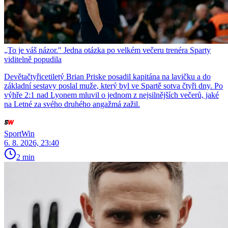
„To je váš názor." Jedna otázka po velkém večeru trenéra Sparty
viditelně popudila
Devětačtyřicetiletý Brian Priske posadil kapitána na lavičku a do
základní sestavy poslal muže, který byl ve Spartě sotva čtyři dny. Po
výhře 2:1 nad Lyonem mluvil o jednom z nejsilnějších večerů, jaké
na Letné za svého druhého angažmá zažil.
SportWin
6. 8. 2026, 23:40
2 min