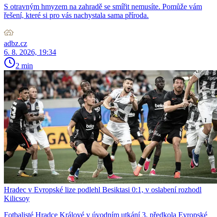
S otravným hmyzem na zahradě se smířit nemusíte. Pomůže vám
řešení, které si pro vás nachystala sama příroda.
adbz.cz
6. 8. 2026, 19:34
2 min
Hradec v Evropské lize podlehl Besiktasi 0:1, v oslabení rozhodl
Kilicsoy
Fotbalisté Hradce Králové v úvodním utkání 3. předkola Evropské