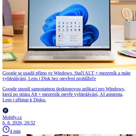
Google se usadil přímo ve Windows. Stačí ALT + mezerník a máte
vyhledávání, Lens i Disk bez otevření prohlížeče
Google spustil samostatnou desktopovou aplikaci pro Windows,
která po stisku Alt + mezerník otevře vyhledávání, AI asistenta,
Lens i přístup k Disku.
Mobify.cz
6. 8. 2026, 20:32
4 min