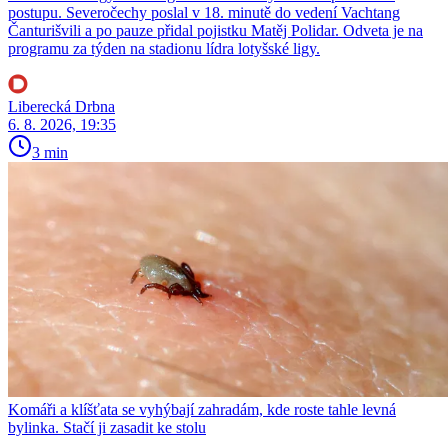
postupu. Severočechy poslal v 18. minutě do vedení Vachtang
Čanturišvili a po pauze přidal pojistku Matěj Polidar. Odveta je na
programu za týden na stadionu lídra lotyšské ligy.
Liberecká Drbna
6. 8. 2026, 19:35
3 min
Komáři a klíšťata se vyhýbají zahradám, kde roste tahle levná
bylinka. Stačí ji zasadit ke stolu