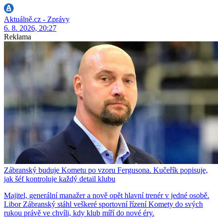
Aktuálně.cz - Zprávy
6. 8. 2026, 20:27
Reklama
Zábranský buduje Kometu po vzoru Fergusona. Kučeřík popisuje,
jak šéf kontroluje každý detail klubu
Majitel, generální manažer a nově opět hlavní trenér v jedné osobě.
Libor Zábranský stáhl veškeré sportovní řízení Komety do svých
rukou právě ve chvíli, kdy klub míří do nové éry.