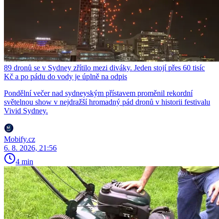
89 dronů se v Sydney zřítilo mezi diváky. Jeden stojí přes 60 tisíc
Kč a po pádu do vody je úplně na odpis
Pondělní večer nad sydneyským přístavem proměnil rekordní
světelnou show v nejdražší hromadný pád dronů v historii festivalu
Vivid Sydney.
Mobify.cz
6. 8. 2026, 21:56
4 min