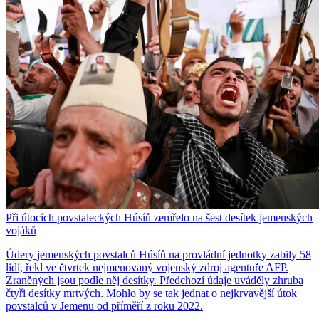
Při útocích povstaleckých Húsíů zemřelo na šest desítek jemenských
vojáků
Údery jemenských povstalců Húsíů na provládní jednotky zabily 58
lidí, řekl ve čtvrtek nejmenovaný vojenský zdroj agentuře AFP.
Zraněných jsou podle něj desítky. Předchozí údaje uváděly zhruba
čtyři desítky mrtvých. Mohlo by se tak jednat o nejkrvavější útok
povstalců v Jemenu od příměří z roku 2022.