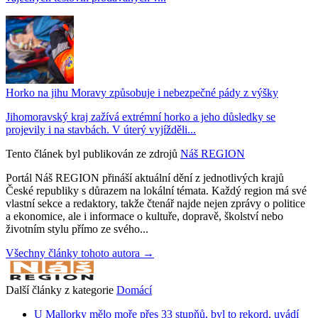
Horko na jihu Moravy způsobuje i nebezpečné pády z výšky
Jihomoravský kraj zažívá extrémní horko a jeho důsledky se
projevily i na stavbách. V úterý vyjížděli...
Tento článek byl publikován ze zdrojů
Náš REGION
Portál Náš REGION přináší aktuální dění z jednotlivých krajů
České republiky s důrazem na lokální témata. Každý region má své
vlastní sekce a redaktory, takže čtenář najde nejen zprávy o politice
a ekonomice, ale i informace o kultuře, dopravě, školství nebo
životním stylu přímo ze svého...
Všechny články tohoto autora →
Další články z kategorie
Domácí
U Mallorky mělo moře přes 33 stupňů, byl to rekord, uvádí