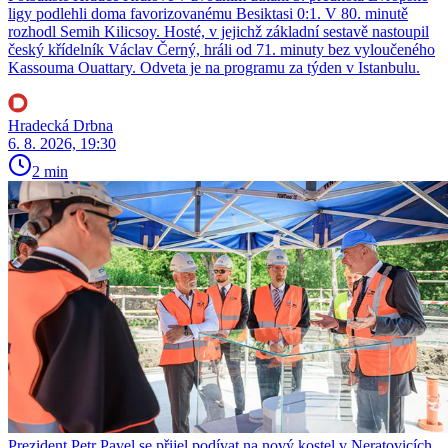
ligy podlehli doma favorizovanému Besiktasi 0:1. V 80. minutě
rozhodl Semih Kilicsoy. Hosté, v jejichž základní sestavě nastoupil
český křídelník Václav Černý, hráli od 71. minuty bez vyloučeného
Kassouma Ouattary. Odveta je na programu za týden v Istanbulu.
Hradecká Drbna
6. 8. 2026, 19:30
2 min
Prezident Petr Pavel se přijel podívat na nový kostel v Neratovicích.