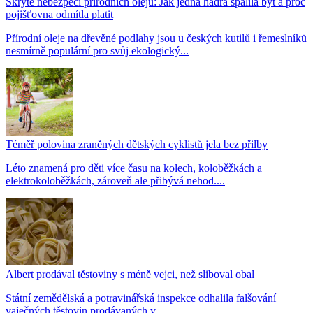
Skryté nebezpečí přírodních olejů: Jak jedna hadra spálila byt a proč
pojišťovna odmítla platit
Přírodní oleje na dřevěné podlahy jsou u českých kutilů i řemeslníků
nesmírně populární pro svůj ekologický...
Téměř polovina zraněných dětských cyklistů jela bez přilby
Léto znamená pro děti více času na kolech, koloběžkách a
elektrokoloběžkách, zároveň ale přibývá nehod....
Albert prodával těstoviny s méně vejci, než sliboval obal
Státní zemědělská a potravinářská inspekce odhalila falšování
vaječných těstovin prodávaných v...