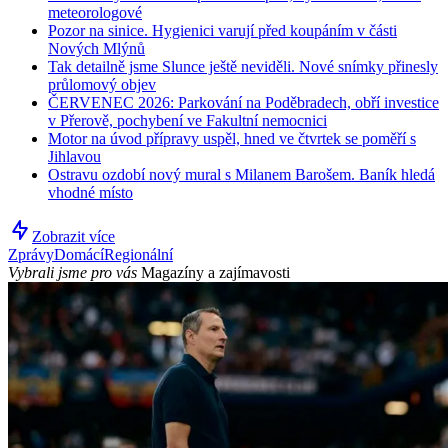
meteorologové
Pozor na sinice. Hygienici varují před koupáním v části
Nových Mlýnů
Tak detailně jsme Slunce ještě neviděli. Nové snímky přinesly
průlomový objev
ČERVENEC 2026: Parkování na Poděbradech, obří investice
v Přerově, pochybení ve Fakultní nemocnici
Motor na úvod přípravy uspěl, hned ve čtvrtek se poměří s
Jihlavou
Ostravu ozdobí nový mural s Milanem Barošem. Baník hledá
vhodné místo
Zobrazit více
Zprávy
Domácí
Regionální
Vybrali jsme pro vás
Magazíny a zajímavosti