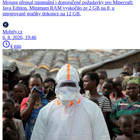
Mojang přepsal minimální i doporučené požadavky pro Minecraft:
Java Edition. Minimum RAM vyskočilo ze 2 GB na 8, u
integrované grafiky dokonce na 12 GB.
Mobify.cz
6. 8. 2026, 19:46
4 min