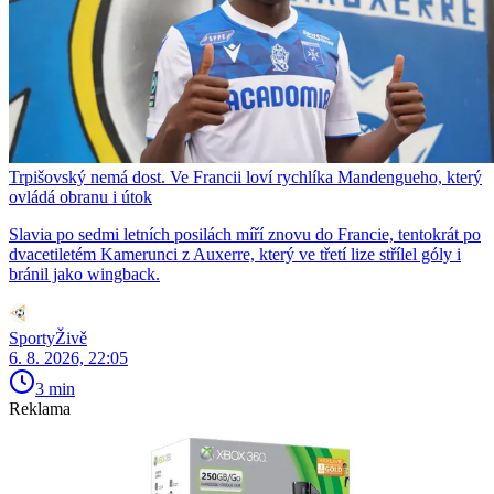
Trpišovský nemá dost. Ve Francii loví rychlíka Mandengueho, který
ovládá obranu i útok
Slavia po sedmi letních posilách míří znovu do Francie, tentokrát po
dvacetiletém Kamerunci z Auxerre, který ve třetí lize střílel góly i
bránil jako wingback.
SportyŽivě
6. 8. 2026, 22:05
3 min
Reklama