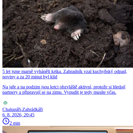
5 let jsme marně vyháněli krtka. Zahradník vzal kuchyňský odpad,
noviny a za 20 minut byl klid
Na jaře a na podzim jsou krtci obzvláště aktivní, protože si hledají
partnery a připravují se na zimu. Vypudit je tedy musíte včas.
Chalupáři-Zahrádkáři
6. 8. 2026, 20:45
2 min