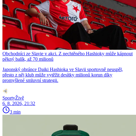
Obchodníci ze Slavie v akci. Z nechtěného Hashioky může kápnout
pěkný balík, až 70 milionů
Japonský obránce Daiki Hashioka ve Slavii sportovně neuspěl,
přesto z něj klub může vytěžit desítky milionů korun díky
promyšlené smluvní strategii.
SportyŽivě
6. 8. 2026, 21:32
3 min