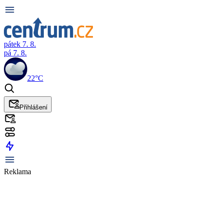
pátek 7. 8.
pá 7. 8.
22°C
Přihlášení
Reklama