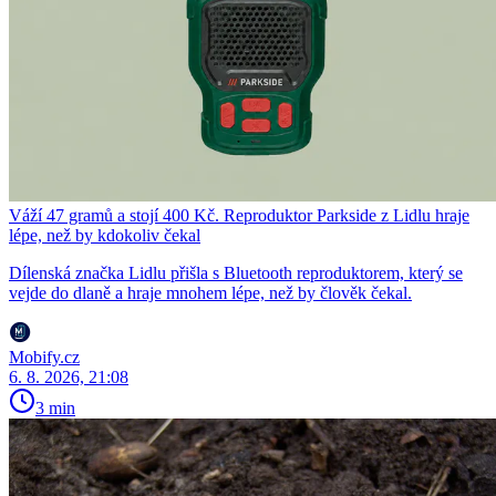
Váží 47 gramů a stojí 400 Kč. Reproduktor Parkside z Lidlu hraje
lépe, než by kdokoliv čekal
Dílenská značka Lidlu přišla s Bluetooth reproduktorem, který se
vejde do dlaně a hraje mnohem lépe, než by člověk čekal.
Mobify.cz
6. 8. 2026, 21:08
3 min