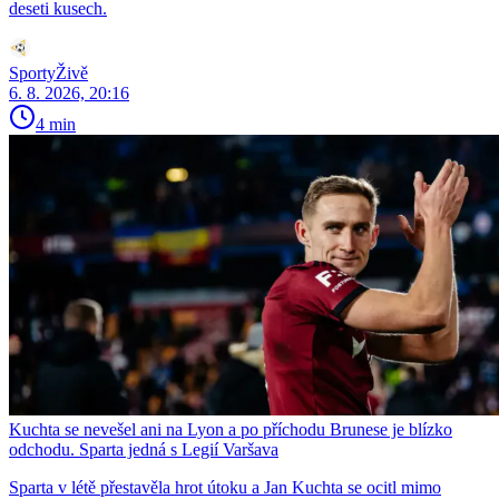
deseti kusech.
SportyŽivě
6. 8. 2026, 20:16
4 min
Kuchta se nevešel ani na Lyon a po příchodu Brunese je blízko
odchodu. Sparta jedná s Legií Varšava
Sparta v létě přestavěla hrot útoku a Jan Kuchta se ocitl mimo