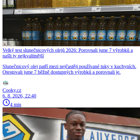
Velký test slunečnicových olejů 2026: Porovnali jsme 7 výrobků a
našli ty nejkvalitnější
Slunečnicový olej patří mezi nejčastěji používané tuky v kuchyních.
Otestovali jsme 7 běžně dostupných výrobků a porovnali je.
Cooky.cz
6. 8. 2026, 22:40
4 min