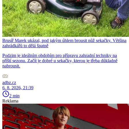
Brusíř Marek ukázal, pod jakým úhlem brousit nůž sekačky. Většina
zahrádkářů to dělá špatně
Podzim je ideálním obdobím pro přípravu zahradní techniky na
příští sezonu. Začít je dobré u sekačky, kterou je třeba důkladně
nabrousit.
adbz.cz
6. 8. 2026, 21:39
2 min
Reklama