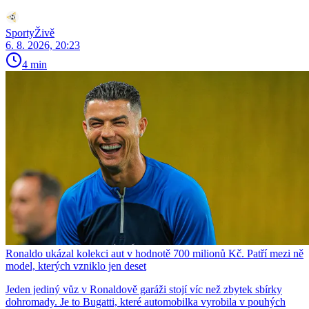
SportyŽivě
6. 8. 2026, 20:23
4 min
Ronaldo ukázal kolekci aut v hodnotě 700 milionů Kč. Patří mezi ně
model, kterých vzniklo jen deset
Jeden jediný vůz v Ronaldově garáži stojí víc než zbytek sbírky
dohromady. Je to Bugatti, které automobilka vyrobila v pouhých