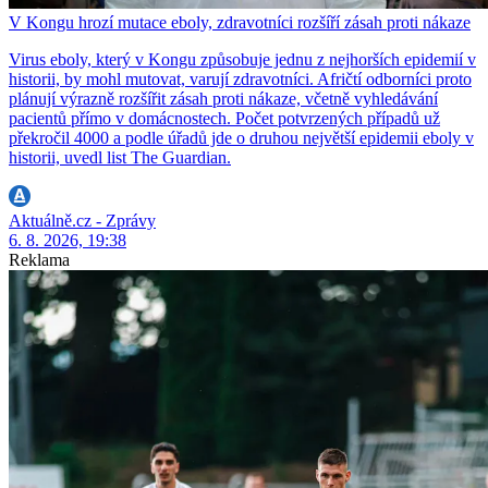
V Kongu hrozí mutace eboly, zdravotníci rozšíří zásah proti nákaze
Virus eboly, který v Kongu způsobuje jednu z nejhorších epidemií v
historii, by mohl mutovat, varují zdravotníci. Afričtí odborníci proto
plánují výrazně rozšířit zásah proti nákaze, včetně vyhledávání
pacientů přímo v domácnostech. Počet potvrzených případů už
překročil 4000 a podle úřadů jde o druhou největší epidemii eboly v
historii, uvedl list The Guardian.
Aktuálně.cz - Zprávy
6. 8. 2026, 19:38
Reklama