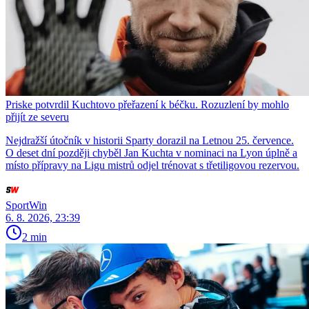
Priske potvrdil Kuchtovo přeřazení k béčku. Rozuzlení by mohlo
přijít ze severu
Nejdražší útočník v historii Sparty dorazil na Letnou 25. července.
O deset dní později chyběl Jan Kuchta v nominaci na Lyon úplně a
místo přípravy na Ligu mistrů odjel trénovat s třetiligovou rezervou.
SportWin
6. 8. 2026, 23:39
2 min