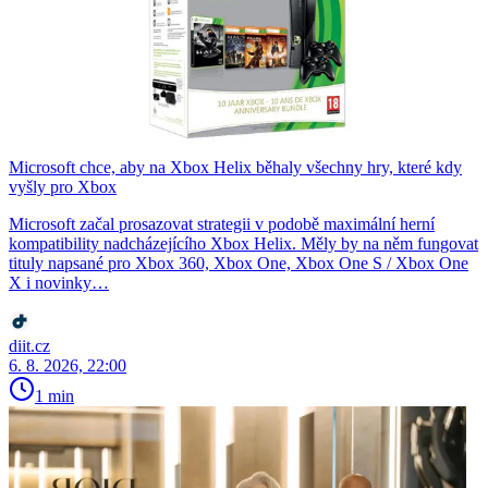
Microsoft chce, aby na Xbox Helix běhaly všechny hry, které kdy
vyšly pro Xbox
Microsoft začal prosazovat strategii v podobě maximální herní
kompatibility nadcházejícího Xbox Helix. Měly by na něm fungovat
tituly napsané pro Xbox 360, Xbox One, Xbox One S / Xbox One
X i novinky…
diit.cz
6. 8. 2026, 22:00
1 min