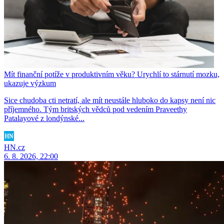
Mít finanční potíže v produktivním věku? Urychlí to stárnutí mozku,
ukazuje výzkum
Sice chudoba cti netratí, ale mít neustále hluboko do kapsy není nic
příjemného. Tým britských vědců pod vedením Praveethy
Patalayové z londýnské...
HN.cz
6. 8. 2026, 22:00