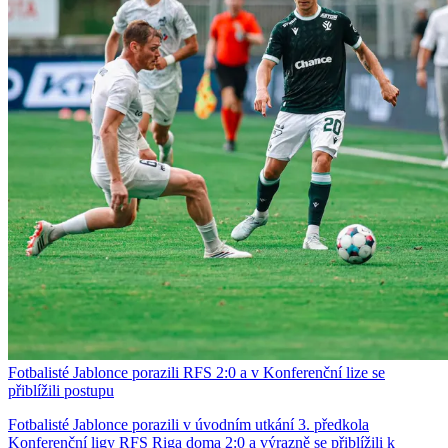
Fotbalisté Jablonce porazili RFS 2:0 a v Konferenční lize se
přiblížili postupu
Fotbalisté Jablonce porazili v úvodním utkání 3. předkola
Konferenční ligy RFS Riga doma 2:0 a výrazně se přiblížili k