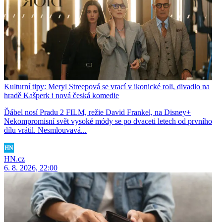
Kulturní tipy: Meryl Streepová se vrací v ikonické roli, divadlo na
hradě Kašperk i nová česká komedie
Ďábel nosí Pradu 2 FILM, režie David Frankel, na Disney+
Nekompromisní svět vysoké módy se po dvaceti letech od prvního
dílu vrátil. Nesmlouvavá...
HN.cz
6. 8. 2026, 22:00