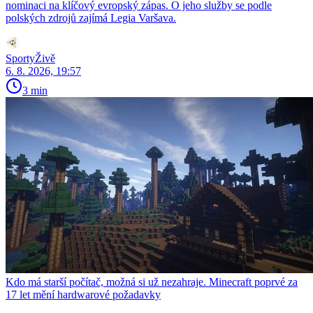
nominaci na klíčový evropský zápas. O jeho služby se podle
polských zdrojů zajímá Legia Varšava.
SportyŽivě
6. 8. 2026, 19:57
3 min
Kdo má starší počítač, možná si už nezahraje. Minecraft poprvé za
17 let mění hardwarové požadavky