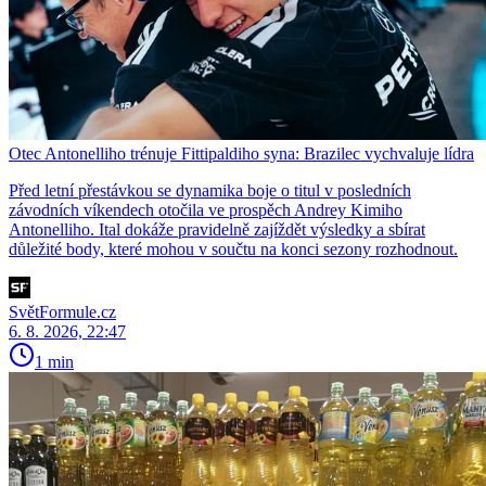
Otec Antonelliho trénuje Fittipaldiho syna: Brazilec vychvaluje lídra
Před letní přestávkou se dynamika boje o titul v posledních
závodních víkendech otočila ve prospěch Andrey Kimiho
Antonelliho. Ital dokáže pravidelně zajíždět výsledky a sbírat
důležité body, které mohou v součtu na konci sezony rozhodnout.
SvětFormule.cz
6. 8. 2026, 22:47
1 min