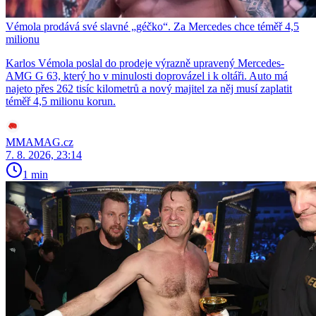
Vémola prodává své slavné „géčko“. Za Mercedes chce téměř 4,5
milionu
Karlos Vémola poslal do prodeje výrazně upravený Mercedes-
AMG G 63, který ho v minulosti doprovázel i k oltáři. Auto má
najeto přes 262 tisíc kilometrů a nový majitel za něj musí zaplatit
téměř 4,5 milionu korun.
MMAMAG.cz
7. 8. 2026, 23:14
1 min