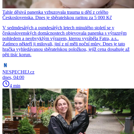
Tahle děsivá panenka vzbuzovala trauma u dětí z celého
Československa. Dnes je sběratelskou raritou za 5 000 Kč
V sedmdesátých a osmdesátých letech minulého století se v
československých domácnostech objevovala panenka s výrazným
pohledem a neobvyklým výrazem, kterou vyráběla Fatra, a.s..
Zatímco někteří ji milovali, jiní z ní měli noční můry. Dnes je tato
hračka vyhledávanou sběratelskou položkou, jejíž cena dosahuje až
pěti tisíc korun.
NESPECHEJ.cz
dnes, 04:00
4 min