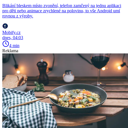
Blikání bleskem místo zvonění, telefon zamčený na jednu aplikaci
pro děti nebo animace zrychlené na polovinu, to vše Android umí
rovnou z výroby.
Mobify.cz
dnes, 04:03
4 min
Reklama