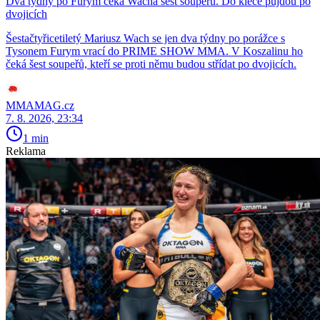
Dva týdny po Furym čeká Wacha šest soupeřů. Do klece půjdou po
dvojicích
Šestačtyřicetiletý Mariusz Wach se jen dva týdny po porážce s
Tysonem Furym vrací do PRIME SHOW MMA. V Koszalinu ho
čeká šest soupeřů, kteří se proti němu budou střídat po dvojicích.
MMAMAG.cz
7. 8. 2026, 23:34
1 min
Reklama