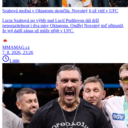
Szabová možná v Oktagonu skončila. Novotný ji už vidí v UFC
Lucia Szabová po výhře nad Lucií Pudilovou dál drží
neporazitelnost i dva pásy Oktagonu. Ondřej Novotný teď připustil,
že její další zápas už může přijít v UFC.
MMAMAG.cz
7. 8. 2026, 23:26
1 min