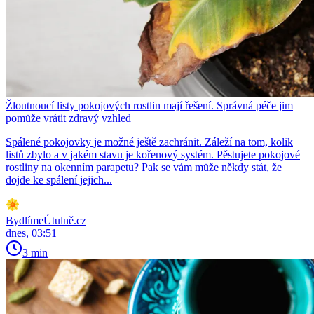
Žloutnoucí listy pokojových rostlin mají řešení. Správná péče jim
pomůže vrátit zdravý vzhled
Spálené pokojovky je možné ještě zachránit. Záleží na tom, kolik
listů zbylo a v jakém stavu je kořenový systém. Pěstujete pokojové
rostliny na okenním parapetu? Pak se vám může někdy stát, že
dojde ke spálení jejich...
BydlímeÚtulně.cz
dnes, 03:51
3 min