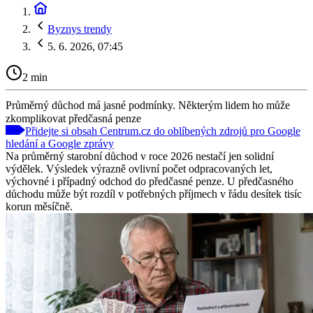
Byznys trendy
5. 6. 2026, 07:45
2 min
Průměrný důchod má jasné podmínky. Některým lidem ho může
zkomplikovat předčasná penze
Přidejte si obsah Centrum.cz do oblíbených zdrojů pro Google
hledání a Google zprávy
Na průměrný starobní důchod v roce 2026 nestačí jen solidní
výdělek. Výsledek výrazně ovlivní počet odpracovaných let,
výchovné i případný odchod do předčasné penze. U předčasného
důchodu může být rozdíl v potřebných příjmech v řádu desítek tisíc
korun měsíčně.