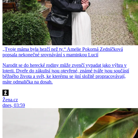
„Tvoje máma byla hezčí než ty.“ Amelie Pokorná Zedníčková
popsala nekonečné srovnávání s maminkou Lucií
Narodit se do herecké rodiny může zvenčí vypadat jako výhra v
loterii. Dveře do zákulisí jsou otevřené, známé tváře jsou součástí
běžného života a svět, ke kterému se jiní složitě propracovávají,
máte odmalička na dosah.
Žena.cz
dnes, 03:59