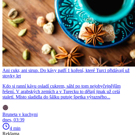
Ani cukr, ani sirup. Do kávy patří 1 koření, které Turci přidávají už
stovky let
Kdo si ranní kávu osladí cukrem, sáhl po tom nejobyčejnějším
řešení. V arabských zemích a v Turecku to dělají jinak už celá
staletí. Místo sladidla do šálku putuje špetka výrazného...
Bruneta v kuchyni
dnes, 03:39
4 min
Reklama