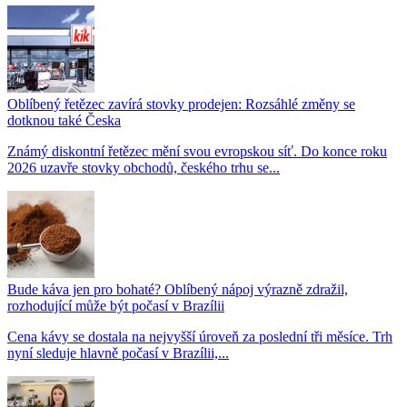
Oblíbený řetězec zavírá stovky prodejen: Rozsáhlé změny se
dotknou také Česka
Známý diskontní řetězec mění svou evropskou síť. Do konce roku
2026 uzavře stovky obchodů, českého trhu se...
Bude káva jen pro bohaté? Oblíbený nápoj výrazně zdražil,
rozhodující může být počasí v Brazílii
Cena kávy se dostala na nejvyšší úroveň za poslední tři měsíce. Trh
nyní sleduje hlavně počasí v Brazílii,...