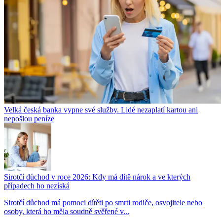
Velká česká banka vypne své služby. Lidé nezaplatí kartou ani
nepošlou peníze
Sirotčí důchod v roce 2026: Kdy má dítě nárok a ve kterých
případech ho nezíská
Sirotčí důchod má pomoci dítěti po smrti rodiče, osvojitele nebo
osoby, která ho měla soudně svěřené v...