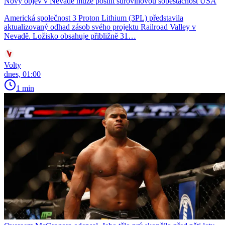
Nový objev v Nevadě může posílit surovinovou soběstačnost USA
Americká společnost 3 Proton Lithium (3PL) představila
aktualizovaný odhad zásob svého projektu Railroad Valley v
Nevadě. Ložisko obsahuje přibližně 31…
Volty
dnes, 01:00
1 min