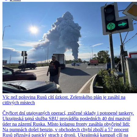
Víc než polovina Rusů cítí úzkost. Zelenského plán je zasáhl na
citlivých místech
Čtyřicet dní utajovaných operací, zničené sklady i potopené tankery.
Ukrajinská tajná služba SBU prováděla posledních 40 dní masivní
úder na zázemí Ruska. Místo kolapsu fronty zasáhla obyčejné lidi:
Na pumpách došel benzin, v obchodech chybí zboží a 57 procent
Rusů přiznává panický strach z dronů. Ukrajinská kampaň cílí na