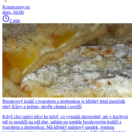
Krasnezeny.eu
dnes, 04:06
2 min
Broskvový koláč s tvarohem a drobenkou je křehký letní moučník
plný šťávy a krému, skvěle chutná i osvěží
Když chci upéct něco ke kávě, co vypadá slavnostně, ale v kuchyni
mě to nezdrží na půl dne, sahám po tomhle broskvovém koláči s
tvarohem a drobenkou. Má křehký máslový spodek, jemnou