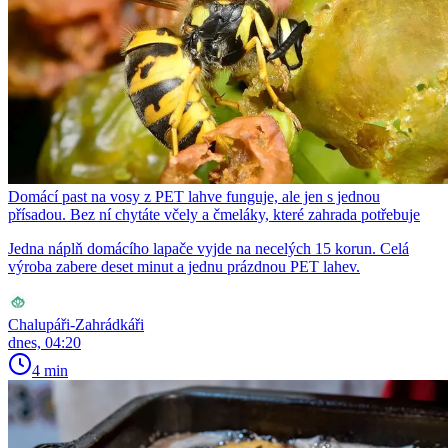
Domácí past na vosy z PET lahve funguje, ale jen s jednou
přísadou. Bez ní chytáte včely a čmeláky, které zahrada potřebuje
Jedna náplň domácího lapače vyjde na necelých 15 korun. Celá
výroba zabere deset minut a jednu prázdnou PET lahev.
Chalupáři-Zahrádkáři
dnes, 04:20
4 min