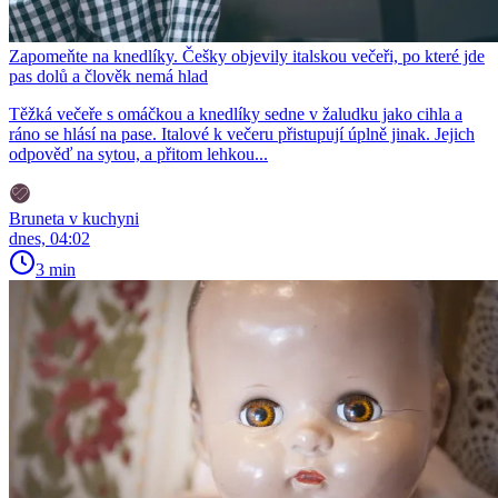
Zapomeňte na knedlíky. Češky objevily italskou večeři, po které jde
pas dolů a člověk nemá hlad
Těžká večeře s omáčkou a knedlíky sedne v žaludku jako cihla a
ráno se hlásí na pase. Italové k večeru přistupují úplně jinak. Jejich
odpověď na sytou, a přitom lehkou...
Bruneta v kuchyni
dnes, 04:02
3 min