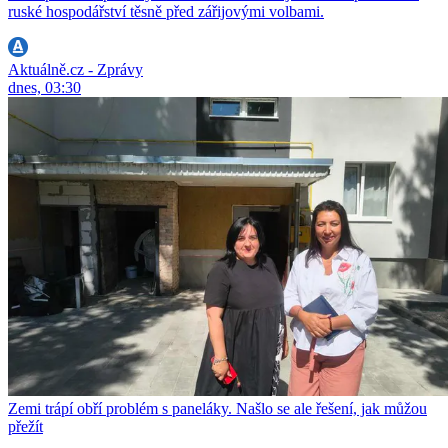
ruské hospodářství těsně před zářijovými volbami.
Aktuálně.cz - Zprávy
dnes, 03:30
Zemi trápí obří problém s paneláky. Našlo se ale řešení, jak můžou
přežít