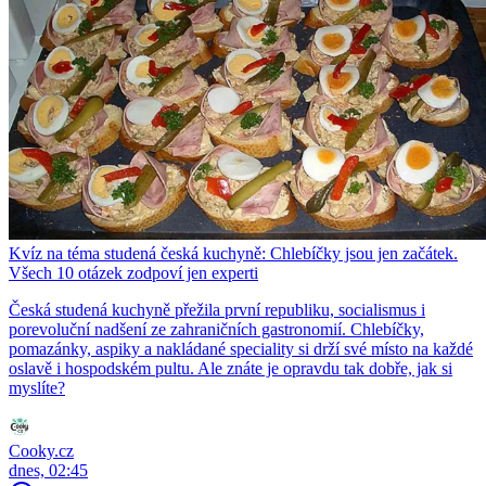
Kvíz na téma studená česká kuchyně: Chlebíčky jsou jen začátek.
Všech 10 otázek zodpoví jen experti
Česká studená kuchyně přežila první republiku, socialismus i
porevoluční nadšení ze zahraničních gastronomií. Chlebíčky,
pomazánky, aspiky a nakládané speciality si drží své místo na každé
oslavě i hospodském pultu. Ale znáte je opravdu tak dobře, jak si
myslíte?
Cooky.cz
dnes, 02:45