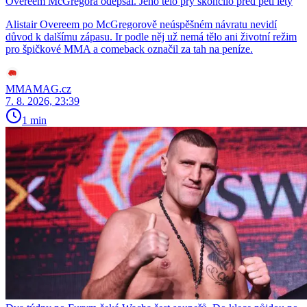
Overeem McGregora odepsal. Jeho tělo prý skončilo před pěti lety
Alistair Overeem po McGregorově neúspěšném návratu nevidí
důvod k dalšímu zápasu. Ir podle něj už nemá tělo ani životní režim
pro špičkové MMA a comeback označil za tah na peníze.
MMAMAG.cz
7. 8. 2026, 23:39
1 min