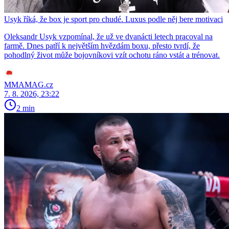
Usyk říká, že box je sport pro chudé. Luxus podle něj bere motivaci
Oleksandr Usyk vzpomínal, že už ve dvanácti letech pracoval na
farmě. Dnes patří k největším hvězdám boxu, přesto tvrdí, že
pohodlný život může bojovníkovi vzít ochotu ráno vstát a trénovat.
MMAMAG.cz
7. 8. 2026, 23:22
2 min