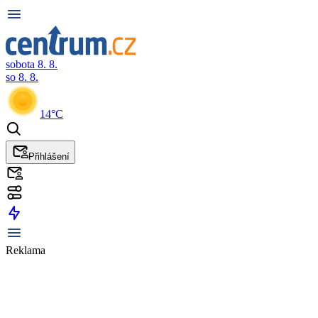
sobota 8. 8.
so 8. 8.
14°C
Přihlášení
Reklama