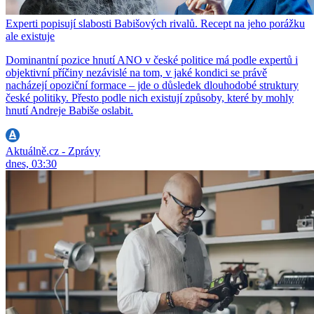
Experti popisují slabosti Babišových rivalů. Recept na jeho porážku
ale existuje
Dominantní pozice hnutí ANO v české politice má podle expertů i
objektivní příčiny nezávislé na tom, v jaké kondici se právě
nacházejí opoziční formace – jde o důsledek dlouhodobé struktury
české politiky. Přesto podle nich existují způsoby, které by mohly
hnutí Andreje Babiše oslabit.
Aktuálně.cz - Zprávy
dnes, 03:30