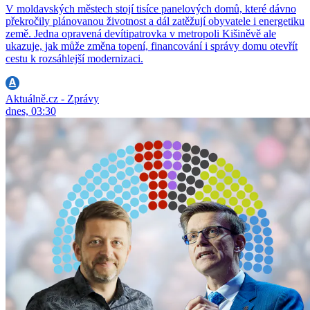
V moldavských městech stojí tisíce panelových domů, které dávno
překročily plánovanou životnost a dál zatěžují obyvatele i energetiku
země. Jedna opravená devítipatrovka v metropoli Kišiněvě ale
ukazuje, jak může změna topení, financování i správy domu otevřít
cestu k rozsáhlejší modernizaci.
Aktuálně.cz - Zprávy
dnes, 03:30