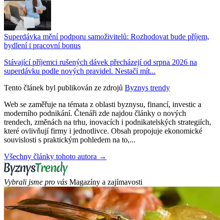
Superdávka mění podporu samoživitelů: Rozhodovat bude příjem,
bydlení i pracovní bonus
Stávající příjemci rušených dávek přecházejí od srpna 2026 na
superdávku podle nových pravidel. Nestačí mít...
Tento článek byl publikován ze zdrojů
Byznys trendy
Web se zaměřuje na témata z oblasti byznysu, financí, investic a
moderního podnikání. Čtenáři zde najdou články o nových
trendech, změnách na trhu, inovacích i podnikatelských strategiích,
které ovlivňují firmy i jednotlivce. Obsah propojuje ekonomické
souvislosti s praktickým pohledem na to,...
Všechny články tohoto autora →
Vybrali jsme pro vás
Magazíny a zajímavosti