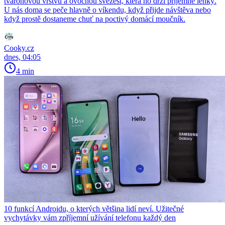
tvarohovou vrstvu a ovocnou svěžest, která ho drží příjemně lehký.
U nás doma se peče hlavně o víkendu, když přijde návštěva nebo
když prostě dostaneme chuť na poctivý domácí moučník.
Cooky.cz
dnes, 04:05
4 min
10 funkcí Androidu, o kterých většina lidí neví. Užitečné
vychytávky vám zpříjemní užívání telefonu každý den