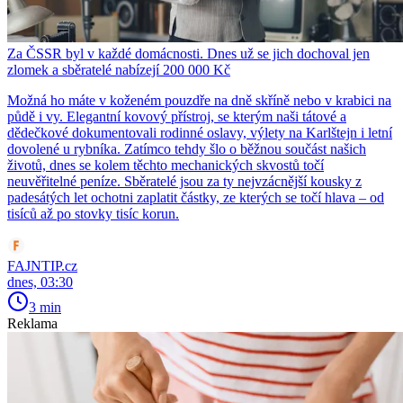
Za ČSSR byl v každé domácnosti. Dnes už se jich dochoval jen
zlomek a sběratelé nabízejí 200 000 Kč
Možná ho máte v koženém pouzdře na dně skříně nebo v krabici na
půdě i vy. Elegantní kovový přístroj, se kterým naši tátové a
dědečkové dokumentovali rodinné oslavy, výlety na Karlštejn i letní
dovolené u rybníka. Zatímco tehdy šlo o běžnou součást našich
životů, dnes se kolem těchto mechanických skvostů točí
neuvěřitelné peníze. Sběratelé jsou za ty nejvzácnější kousky z
padesátých let ochotni zaplatit částky, ze kterých se točí hlava – od
tisíců až po stovky tisíc korun.
FAJNTIP.cz
dnes, 03:30
3 min
Reklama