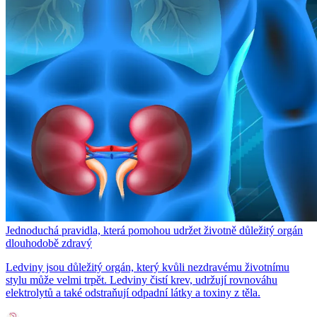
Jednoduchá pravidla, která pomohou udržet životně důležitý orgán
dlouhodobě zdravý
Ledviny jsou důležitý orgán, který kvůli nezdravému životnímu
stylu může velmi trpět. Ledviny čistí krev, udržují rovnováhu
elektrolytů a také odstraňují odpadní látky a toxiny z těla.