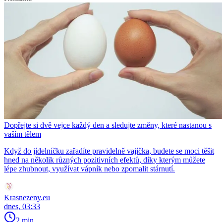
Dopřejte si dvě vejce každý den a sledujte změny, které nastanou s
vaším tělem
Když do jídelníčku zařadíte pravidelně vajíčka, budete se moci těšit
hned na několik různých pozitivních efektů, díky kterým můžete
lépe zhubnout, využívat vápník nebo zpomalit stárnutí.
Krasnezeny.eu
dnes, 03:33
2 min