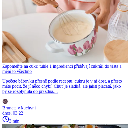
Zapomeňte na cukr: tuhle 1 ingredienci přidávají cukráři do těsta a
mění to všechno
Upečete bábovku přesně podle receptu, cukru je v ní dost, a přesto
máte pocit, že jí něco chybí. Chuť je sladká, ale jaksi placatá, jako
by se rozplynula do prázdna....
Bruneta v kuchyni
dnes, 03:22
3 min