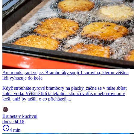
Ani mouka, ani vejce. Bramboráky spojí 1 surovina, kterou většina
lidí vyhazuje do koše
Když strouháte syrové brambory na placky, začne se v míse sbírat
kalná voda. Většině lidí ta tekutina skončí v dřezu nebo rovnou v
koši, aniž by tušili, o co přicházejí....
Bruneta v kuchyni
dnes, 04:16
4 min