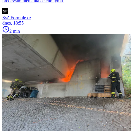
především mentalita celého týmu.
SvětFormule.cz
dnes, 18:55
2 min