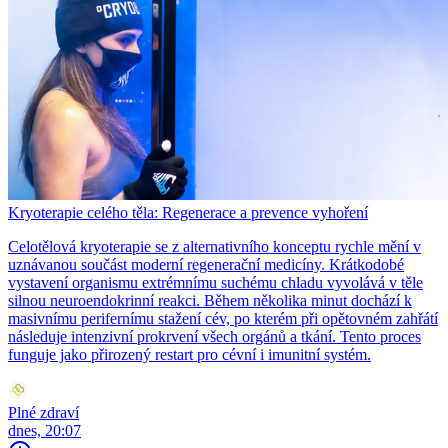
Kryoterapie celého těla: Regenerace a prevence vyhoření
Celotělová kryoterapie se z alternativního konceptu rychle mění v
uznávanou součást moderní regenerační medicíny. Krátkodobé
vystavení organismu extrémnímu suchému chladu vyvolává v těle
silnou neuroendokrinní reakci. Během několika minut dochází k
masivnímu perifernímu stažení cév, po kterém při opětovném zahřátí
následuje intenzivní prokrvení všech orgánů a tkání. Tento proces
funguje jako přirozený restart pro cévní i imunitní systém.
Plné zdraví
dnes, 20:07