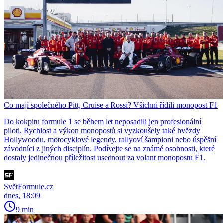
Co mají společného Pitt, Cruise a Rossi? Všichni řídili monopost F1
Do kokpitu formule 1 se během let neposadili jen profesionální
piloti. Rychlost a výkon monopostů si vyzkoušely také hvězdy
Hollywoodu, motocyklové legendy, rallyoví šampioni nebo úspěšní
závodníci z jiných disciplín. Podívejte se na známé osobnosti, které
dostaly jedinečnou příležitost usednout za volant monopostu F1.
SvětFormule.cz
dnes, 18:09
9 min