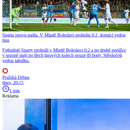
Sparta znovu padla. V Mladé Boleslavi prohrála 0:2, domácí vedou
ligu
Fotbalisté Sparty prohráli v Mladé Boleslavi 0:2 a po druhé porážce
v sezoně mají po třech ligových kolech pouze tři body. Středočeši
vedou tabulku.
Pražská Drbna
dnes, 20:15
1 min
Reklama