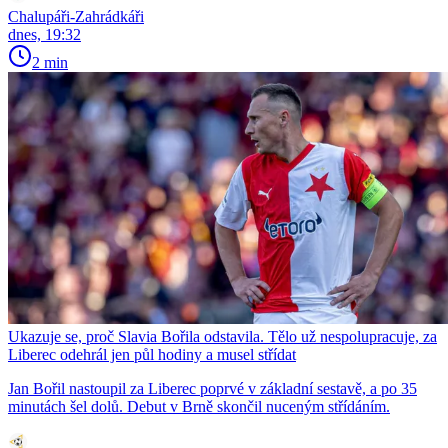
Chalupáři-Zahrádkáři
dnes, 19:32
2 min
Ukazuje se, proč Slavia Bořila odstavila. Tělo už nespolupracuje, za
Liberec odehrál jen půl hodiny a musel střídat
Jan Bořil nastoupil za Liberec poprvé v základní sestavě, a po 35
minutách šel dolů. Debut v Brně skončil nuceným střídáním.