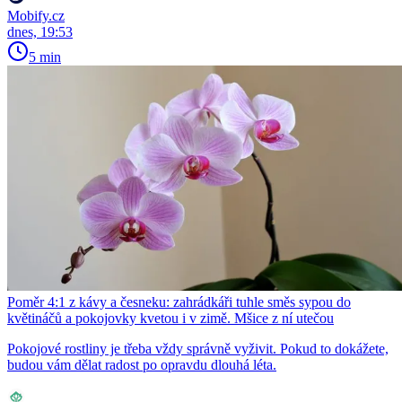
Mobify.cz
dnes, 19:53
5 min
Poměr 4:1 z kávy a česneku: zahrádkáři tuhle směs sypou do
květináčů a pokojovky kvetou i v zimě. Mšice z ní utečou
Pokojové rostliny je třeba vždy správně vyživit. Pokud to dokážete,
budou vám dělat radost po opravdu dlouhá léta.