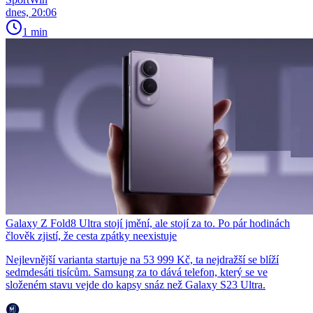
dnes, 20:06
1 min
Galaxy Z Fold8 Ultra stojí jmění, ale stojí za to. Po pár hodinách
člověk zjistí, že cesta zpátky neexistuje
Nejlevnější varianta startuje na 53 999 Kč, ta nejdražší se blíží
sedmdesáti tisícům. Samsung za to dává telefon, který se ve
složeném stavu vejde do kapsy snáz než Galaxy S23 Ultra.