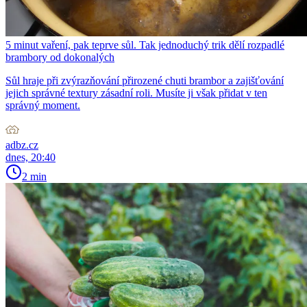
5 minut vaření, pak teprve sůl. Tak jednoduchý trik dělí rozpadlé
brambory od dokonalých
Sůl hraje při zvýrazňování přirozené chuti brambor a zajišťování
jejich správné textury zásadní roli. Musíte ji však přidat v ten
správný moment.
adbz.cz
dnes, 20:40
2 min