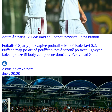
Zoufalá Sparta. V Boleslavi ani jednou nevystřelila na branku
Fotbalisté Sparty překvapivě prohráli v Mladé Boleslavi 0:2.
Pražané mají po druhé porážce v nové sezoně po třech ligových
kolech pouze tři body za upocené domácí vítězství nad Zlínem.
Aktuálně.cz - Sport
dnes, 20:20