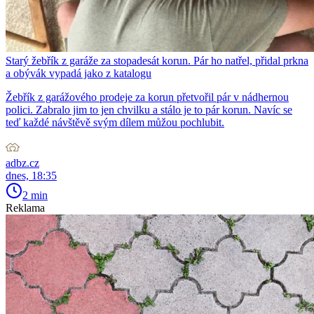
Starý žebřík z garáže za stopadesát korun. Pár ho natřel, přidal prkna
a obývák vypadá jako z katalogu
Žebřík z garážového prodeje za korun přetvořil pár v nádhernou
polici. Zabralo jim to jen chvilku a stálo je to pár korun. Navíc se
teď každé návštěvě svým dílem můžou pochlubit.
adbz.cz
dnes, 18:35
2 min
Reklama