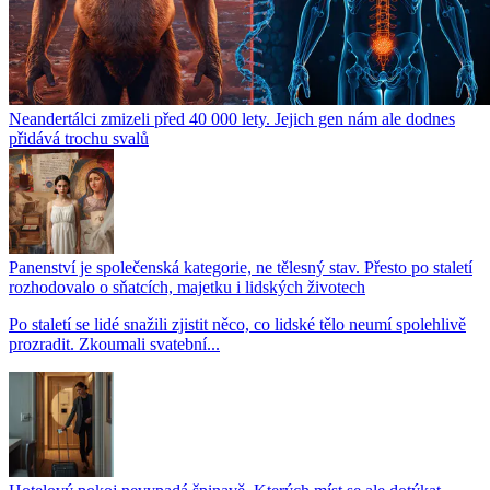
Neandertálci zmizeli před 40 000 lety. Jejich gen nám ale dodnes
přidává trochu svalů
Panenství je společenská kategorie, ne tělesný stav. Přesto po staletí
rozhodovalo o sňatcích, majetku i lidských životech
Po staletí se lidé snažili zjistit něco, co lidské tělo neumí spolehlivě
prozradit. Zkoumali svatební...