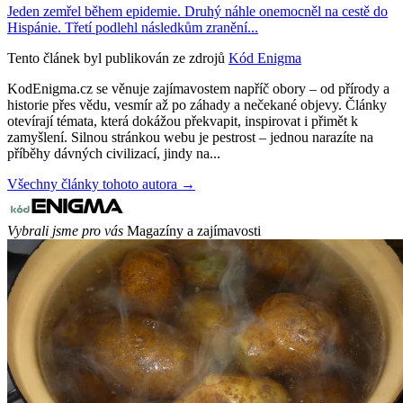
Jeden zemřel během epidemie. Druhý náhle onemocněl na cestě do
Hispánie. Třetí podlehl následkům zranění...
Tento článek byl publikován ze zdrojů
Kód Enigma
KodEnigma.cz se věnuje zajímavostem napříč obory – od přírody a
historie přes vědu, vesmír až po záhady a nečekané objevy. Články
otevírají témata, která dokážou překvapit, inspirovat i přimět k
zamyšlení. Silnou stránkou webu je pestrost – jednou narazíte na
příběhy dávných civilizací, jindy na...
Všechny články tohoto autora →
Vybrali jsme pro vás
Magazíny a zajímavosti