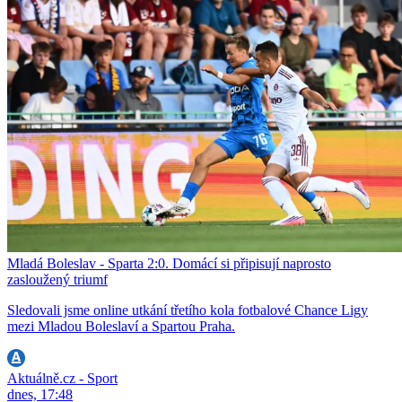
Mladá Boleslav - Sparta 2:0. Domácí si připisují naprosto
zasloužený triumf
Sledovali jsme online utkání třetího kola fotbalové Chance Ligy
mezi Mladou Boleslaví a Spartou Praha.
Aktuálně.cz - Sport
dnes, 17:48