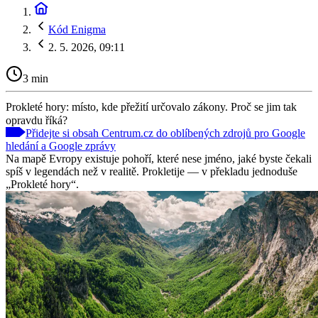
Kód Enigma
2. 5. 2026, 09:11
3 min
Prokleté hory: místo, kde přežití určovalo zákony. Proč se jim tak
opravdu říká?
Přidejte si obsah Centrum.cz do oblíbených zdrojů pro Google
hledání a Google zprávy
Na mapě Evropy existuje pohoří, které nese jméno, jaké byste čekali
spíš v legendách než v realitě. Prokletije — v překladu jednoduše
„Prokleté hory“.