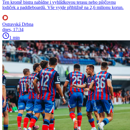
Ten kromě bistra nabídne i vyhlídkovou terasu nebo půjčovnu
lodiček a paddleboardů. Vše vyjde přibližně na 2,6 milionu korun.
Ostravská Drbna
dnes, 17:34
1 min