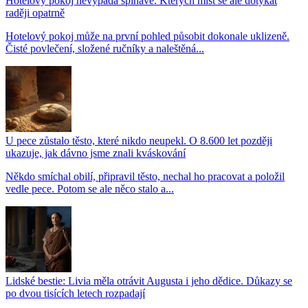
Hotelový pokoj nevypadá špinavě. Kterých míst se ale dotýkat
raději opatrně
Hotelový pokoj může na první pohled působit dokonale uklizeně.
Čisté povlečení, složené ručníky a naleštěná...
U pece zůstalo těsto, které nikdo neupekl. O 8.600 let později
ukazuje, jak dávno jsme znali kváskování
Někdo smíchal obilí, připravil těsto, nechal ho pracovat a položil
vedle pece. Potom se ale něco stalo a...
Lidské bestie: Livia měla otrávit Augusta i jeho dědice. Důkazy se
po dvou tisících letech rozpadají