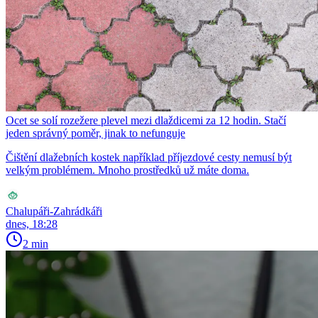
Ocet se solí rozežere plevel mezi dlaždicemi za 12 hodin. Stačí
jeden správný poměr, jinak to nefunguje
Čištění dlažebních kostek například příjezdové cesty nemusí být
velkým problémem. Mnoho prostředků už máte doma.
Chalupáři-Zahrádkáři
dnes, 18:28
2 min