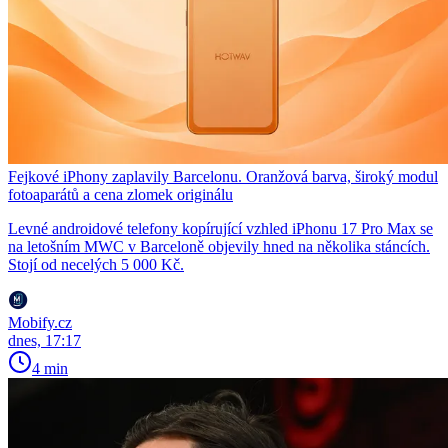
Fejkové iPhony zaplavily Barcelonu. Oranžová barva, široký modul
fotoaparátů a cena zlomek originálu
Levné androidové telefony kopírující vzhled iPhonu 17 Pro Max se
na letošním MWC v Barceloně objevily hned na několika stáncích.
Stojí od necelých 5 000 Kč.
Mobify.cz
dnes, 17:17
4 min