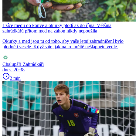
Lžíce medu do konve a okurky plodí až do října. Většina
zahrádkářů přitom med na záhon nikdy nepoužila
Okurky a med jsou tu od toho, aby vaše letní zahradničení bylo
plodné i veselé. Když víte, jak na to, určitě nešlápnete vedle.
Chalupáři-Zahrádkáři
dnes, 20:38
2 min