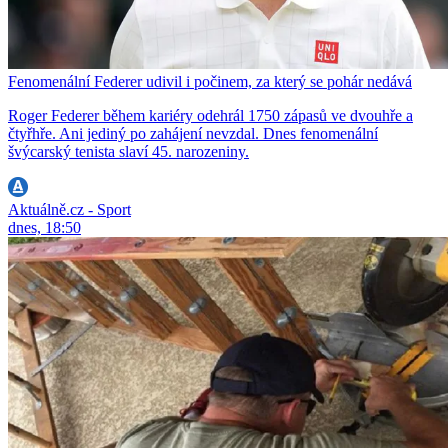
Fenomenální Federer udivil i počinem, za který se pohár nedává
Roger Federer během kariéry odehrál 1750 zápasů ve dvouhře a
čtyřhře. Ani jediný po zahájení nevzdal. Dnes fenomenální
švýcarský tenista slaví 45. narozeniny.
Aktuálně.cz - Sport
dnes, 18:50