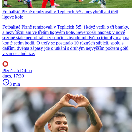
Fotbalisté Plzně remizovali v Teplicích 5:5 a nevyhráli ani třetí
ligové kolo
Fotbalisté Plzně remizovali v Teplicích 5:5, i když vedli o tři branky,
a nezvítězili ani ve třetím ligovém kole. Severočeši naopak v nové
sezoně stále neprohráli a v součtu s úvodními dvěma triumfy mají na
kontě sedm bodů. O trefy se postaralo 10 různých střelců, spolu s
dalšími dvěma zápasy jde o utkání s druhým nejvyšším počtem gólů
v samostatné lize.
Plzeňská Drbna
dnes, 17:30
3 min