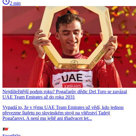
2 min
Nejdůležitější podpis roku? Pogačarův dědic Del Toro se zavázal
UAE Team Emirates až do roku 2031
Vypadá to, že v týmu UAE Team Emirates už vědí, kdo jednou
převezme štafetu po slovinském stroji na vítězství Tadeji
Pogačarovi. A není mu ještě ani třiadvacet let...
SportWin