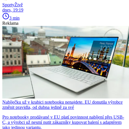
SportyŽivě
dnes, 19:19
3 min
Reklama
Nabíječku už v krabici notebooku nenajdete. EU donutila výrobce
změnit pravidla, od dubna jedině za své
Pro notebooky prodávané v EU platí povinnost nabíjení přes USB-
C, a výrobci už nesmí nutit zákazníky kupovat balení s adaptérem
jako jedinou variantu.