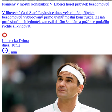
Plameny v mostní konstrukci: V Liberci hořel příbytek bezdomovců
V liberecké části Staré Pavlovice dnes večer hořel příbytek
bezdomovců vybudovaný přímo uvnitř mostní konstrukce. Zásah
profesionálních jednotek zamezil dalším škodám a požár se podařilo
rychle zlikvidovat.
Liberecká Drbna
dnes, 18:52
1 min