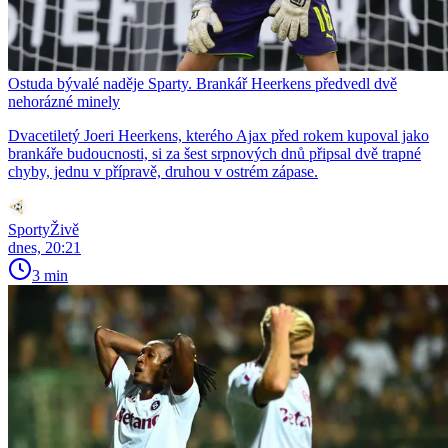
Ostuda bývalé naděje Sparty. Brankář Heerkens předvedl dvě
nehorázné minely
Dvacetiletý Joeri Heerkens, kterého Ajax před rokem kupoval jako
brankáře budoucnosti, si za šest srpnových dnů připsal dvě trapné
chyby, jednu v přípravě, druhou v ostrém zápase.
SportyŽivě
dnes, 20:21
3 min