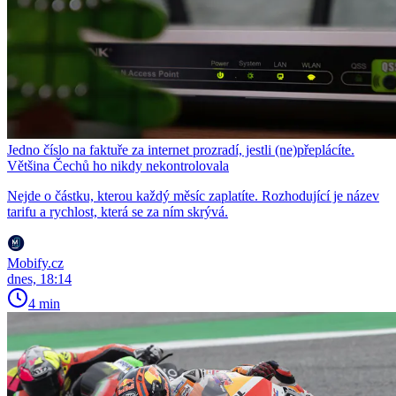
Jedno číslo na faktuře za internet prozradí, jestli (ne)přeplácíte.
Většina Čechů ho nikdy nekontrolovala
Nejde o částku, kterou každý měsíc zaplatíte. Rozhodující je název
tarifu a rychlost, která se za ním skrývá.
Mobify.cz
dnes, 18:14
4 min