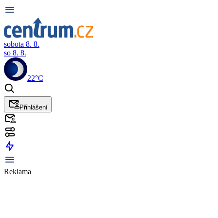
sobota 8. 8.
so 8. 8.
22°C
Přihlášení
Reklama