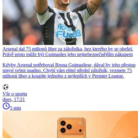
Arsenal dal 75 milionů liber za záložníka, bez kterého by se obešel.
Právě proto může být Guimarães jeho nejnebezpečnějším nákupem
Kdyby Arsenal potřeboval Bruna Guimarãese, dával by jeho přestup
smysl velmi snadno. Chybí vám elitní střední záložník, vezmete 75
milionů liber a koupíte jednoho z nejlepších v Premier League.
Vše o sportu
dnes, 17:21
5 min