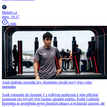
Mobify.cz
dnes, 19:17
5 min
Audi změnilo pravidla hry. Bortoleto chválí nový tým i jeho
mentalitu
Audi vstoupilo do formule 1 s velkými ambicemi a jeho příchod
znamenal pro bývalý tým Sauber zásadní změnu. Podle Gabriela
Bortoleta se proměnila nejen finanční situace a technické zázemí, ale