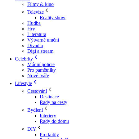
Filmy & kino
Televize
Reality show
Hudba
Hry
Literatura
Výtvarné umění
Divadlo
Digi a stream
Celebrity
Módní policie
Pro pamětníky
Nové tváře
Lifestyle
Cestování
Destinace
Rady na cesty
Bydlení
Interiery
Rady do domu
DIY
Pro kutily