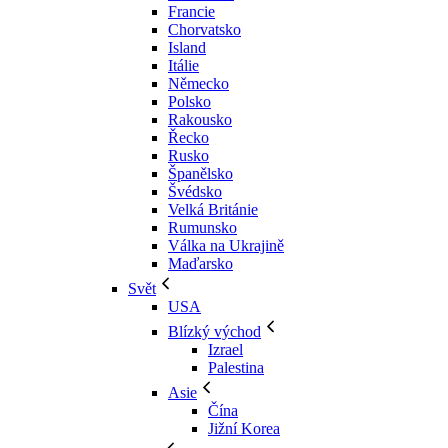
Francie
Chorvatsko
Island
Itálie
Německo
Polsko
Rakousko
Řecko
Rusko
Španělsko
Švédsko
Velká Británie
Rumunsko
Válka na Ukrajině
Maďarsko
Svět
USA
Blízký východ
Izrael
Palestina
Asie
Čína
Jižní Korea