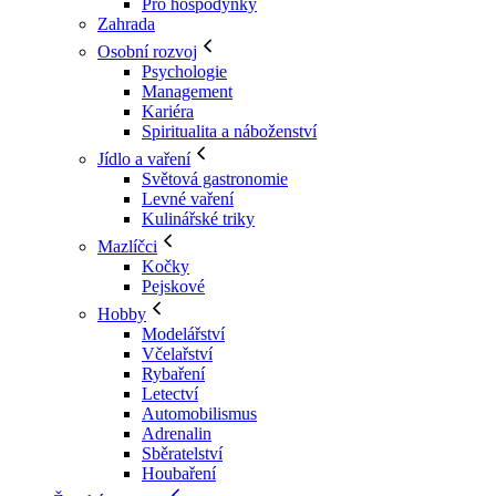
Pro hospodyňky
Zahrada
Osobní rozvoj
Psychologie
Management
Kariéra
Spiritualita a náboženství
Jídlo a vaření
Světová gastronomie
Levné vaření
Kulinářské triky
Mazlíčci
Kočky
Pejskové
Hobby
Modelářství
Včelařství
Rybaření
Letectví
Automobilismus
Adrenalin
Sběratelství
Houbaření