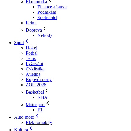
Ekonomika
Finance a burza
Podnikání
Spotřebitel
Krimi
Doprava
Nehody
Sport
Hokej
Fotbal
Tenis
Lyžování
Cyklistika
Atletika
Bojové sporty
ZOH 2026
Basketbal
NBA
Motosport
F1
Auto-moto
Elektromobily
Kultura