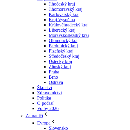
Jihočeský kraj
Jihomoravský kraj
Karlovarský kraj
Kraj Vysočina
Králověhradecký kraj
Liberecký kraj
Moravskoslezský kraj
Olomoucký kraj
Pardubický kraj
Plzeňský kraj
Středočeský kraj
Ústecký kraj
Zlínský kraj
Praha
Brno
Ostrava
Školství
Zdravotnictví
Politika
O počasí
Volby 2026
Zahraničí
Evropa
Slovensko