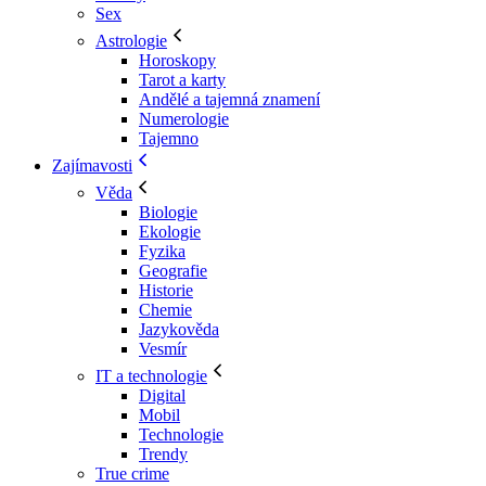
Sex
Astrologie
Horoskopy
Tarot a karty
Andělé a tajemná znamení
Numerologie
Tajemno
Zajímavosti
Věda
Biologie
Ekologie
Fyzika
Geografie
Historie
Chemie
Jazykověda
Vesmír
IT a technologie
Digital
Mobil
Technologie
Trendy
True crime