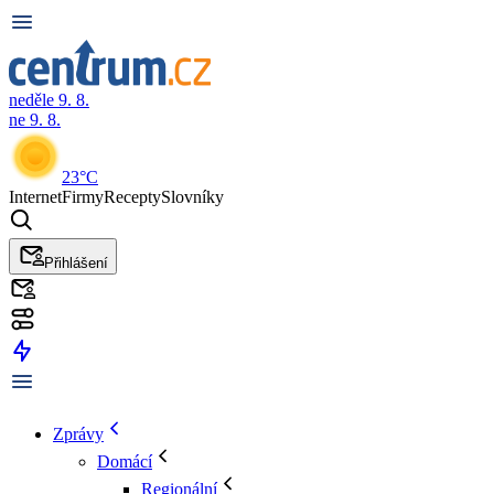
neděle 9. 8.
ne 9. 8.
23°C
Internet
Firmy
Recepty
Slovníky
Přihlášení
Zprávy
Domácí
Regionální