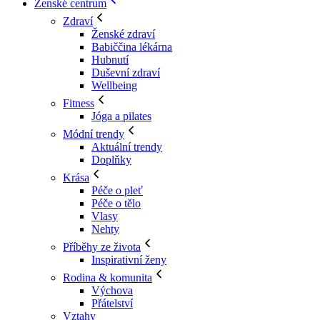
Ženské centrum
Zdraví
Ženské zdraví
Babiččina lékárna
Hubnutí
Duševní zdraví
Wellbeing
Fitness
Jóga a pilates
Módní trendy
Aktuální trendy
Doplňky
Krása
Péče o pleť
Péče o tělo
Vlasy
Nehty
Příběhy ze života
Inspirativní ženy
Rodina & komunita
Výchova
Přátelství
Vztahy