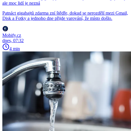
ale moc lidí je nezná
Patnáct gigabajtů zdarma zní štědře, dokud se nerozdělí mezi Gmail,
Disk a Fotky a jednoho dne přijde varování, že místo došlo.
Mobify.cz
dnes, 07:32
4 min