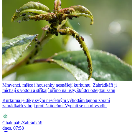
Mravenci, mšice i housenky nesnášejí kurkumu. Zahrádkáři ji
míchají s vodou a stříkají přímo na listy, škůdci odejdou sami
Kurkuma je díky svým nesčetným výhodám tajnou zbraní
zahrádkářů v boji proti škůdcům. Vyplatí se na ni vsadit.
Chalupáři-Zahrádkáři
dnes, 07:58