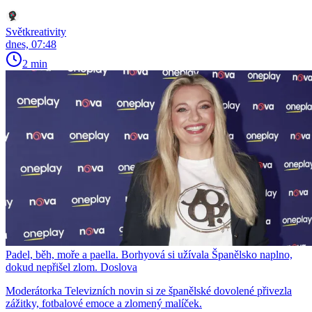
Světkreativity
dnes, 07:48
2 min
Padel, běh, moře a paella. Borhyová si užívala Španělsko naplno,
dokud nepřišel zlom. Doslova
Moderátorka Televizních novin si ze španělské dovolené přivezla
zážitky, fotbalové emoce a zlomený malíček.