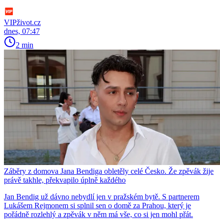
VIPživot.cz
dnes, 07:47
2 min
Záběry z domova Jana Bendiga obletěly celé Česko. Že zpěvák žije
právě takhle, překvapilo úplně každého
Jan Bendig už dávno nebydlí jen v pražském bytě. S partnerem
Lukášem Rejmonem si splnil sen o domě za Prahou, který je
pořádně rozlehlý a zpěvák v něm má vše, co si jen mohl přát.