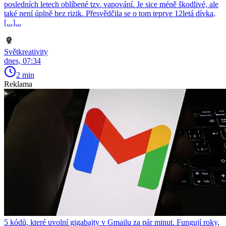
posledních letech oblíbené tzv. vapování. Je sice méně škodlivé, ale
také není úplně bez rizik. Přesvědčila se o tom teprve 12letá dívka,
[...]...
Světkreativity
dnes, 07:34
2 min
Reklama
5 kódů, které uvolní gigabajty v Gmailu za pár minut. Fungují roky,