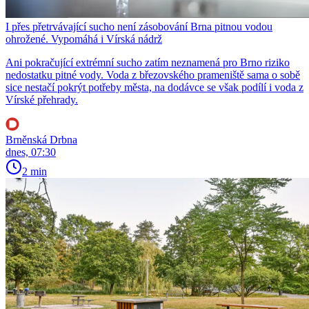
I přes přetrvávající sucho není zásobování Brna pitnou vodou
ohrožené. Vypomáhá i Vírská nádrž
Ani pokračující extrémní sucho zatím neznamená pro Brno riziko
nedostatku pitné vody. Voda z březovského prameniště sama o sobě
sice nestačí pokrýt potřeby města, na dodávce se však podílí i voda z
Vírské přehrady.
Brněnská Drbna
dnes, 07:30
2 min