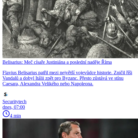
Belisarius: Meč císaře Justiniána a poslední naděje Říma
Flavius Belisarius patřil mezi největší vojevůdce historie. Zničil říši
Vandalů a dobyl Itálii zpět pro Byzanc. Přesto zůstává ve stínu
Caesara, Alexandra Velikého nebo Napoleona.
Securitytech
dnes, 07:00
4 min