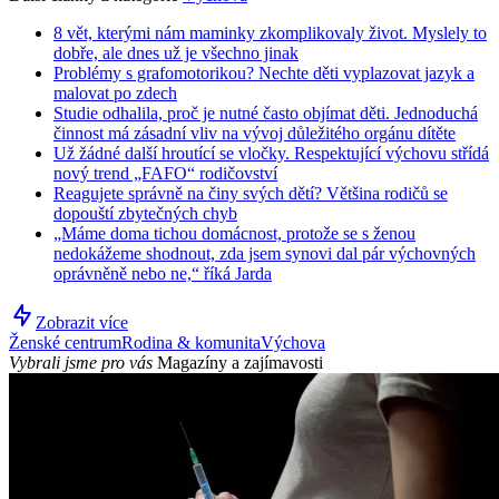
8 vět, kterými nám maminky zkomplikovaly život. Myslely to
dobře, ale dnes už je všechno jinak
Problémy s grafomotorikou? Nechte děti vyplazovat jazyk a
malovat po zdech
Studie odhalila, proč je nutné často objímat děti. Jednoduchá
činnost má zásadní vliv na vývoj důležitého orgánu dítěte
Už žádné další hroutící se vločky. Respektující výchovu střídá
nový trend „FAFO“ rodičovství
Reagujete správně na činy svých dětí? Většina rodičů se
dopouští zbytečných chyb
„Máme doma tichou domácnost, protože se s ženou
nedokážeme shodnout, zda jsem synovi dal pár výchovných
oprávněně nebo ne,“ říká Jarda
Zobrazit více
Ženské centrum
Rodina & komunita
Výchova
Vybrali jsme pro vás
Magazíny a zajímavosti