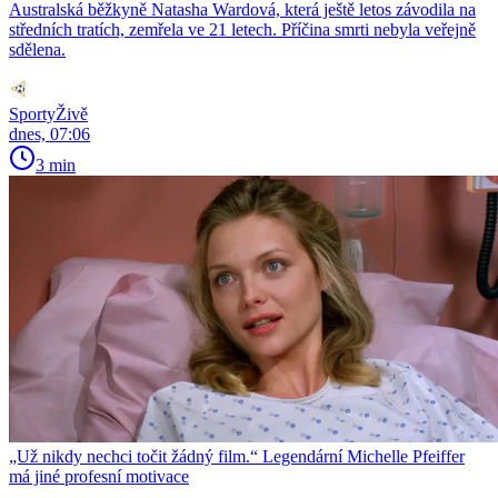
Australská běžkyně Natasha Wardová, která ještě letos závodila na
středních tratích, zemřela ve 21 letech. Příčina smrti nebyla veřejně
sdělena.
SportyŽivě
dnes, 07:06
3 min
„Už nikdy nechci točit žádný film.“ Legendární Michelle Pfeiffer
má jiné profesní motivace