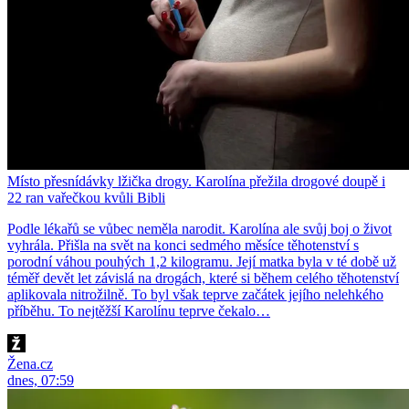
Místo přesnídávky lžička drogy. Karolína přežila drogové doupě i
22 ran vařečkou kvůli Bibli
Podle lékařů se vůbec neměla narodit. Karolína ale svůj boj o život
vyhrála. Přišla na svět na konci sedmého měsíce těhotenství s
porodní váhou pouhých 1,2 kilogramu. Její matka byla v té době už
téměř devět let závislá na drogách, které si během celého těhotenství
aplikovala nitrožilně. To byl však teprve začátek jejího nelehkého
příběhu. To nejtěžší Karolínu teprve čekalo…
Žena.cz
dnes, 07:59