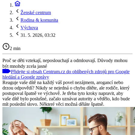
Ženské centrum
Rodina & komunita
Výchova
31. 5. 2026, 03:32
2 min
Proč se děti vztekají, neposlouchají a odmlouvají. Důvody mohou
být mnohdy zcela jasné
Přidejte si obsah Centrum.cz do oblíbených zdrojů pro Google
hledání a Google zprávy
Reaguje vaše dítě na každý váš povel nezájmem, arogancí nebo
drzou odpovědí? Nikdy se nejedná o chybu dítěte, ale rodiče, který
postupoval špatně ve výchově. Je třeba tyto kroky napravit, aby
vaše dítě bylo poslušné, začalo uznávat autority a vědělo, kdo bude
mít poslední slovo. Některé věci možná děláte špatně.