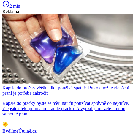
2 min
Reklama
Kapsle do pračky většina lidí používá špatně. Pro okamžité zlepšení
praní je potřeba zakročit
Kapsle do pračky byste se měli naučit používat správně co nejdříve.
Zlepšíte efekt praní a ochráníte pračku. A využít je můžete i mimo
samotné praní.
BydlímeÚtulně.cz