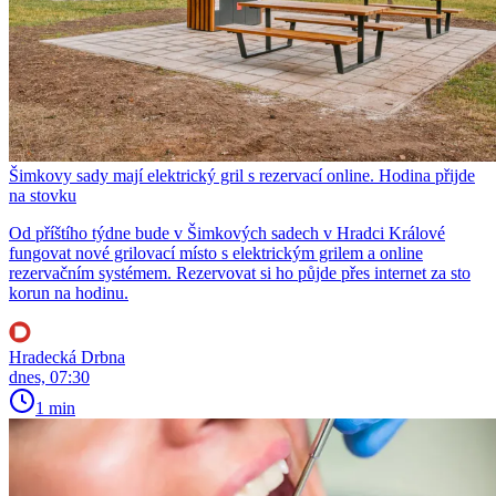
Šimkovy sady mají elektrický gril s rezervací online. Hodina přijde
na stovku
Od příštího týdne bude v Šimkových sadech v Hradci Králové
fungovat nové grilovací místo s elektrickým grilem a online
rezervačním systémem. Rezervovat si ho půjde přes internet za sto
korun na hodinu.
Hradecká Drbna
dnes, 07:30
1 min