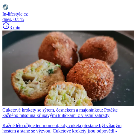
In-lifestyle.cz
dnes, 07:45
3 min
Cuketové krokety se sýrem, česnekem a majoránkou: Potěšte
každého mlsouna křupavými kuličkami z vlastní zahrady
Každé léto přijde ten moment, kdy cuketa přestane být vítaným
hostem a stane se výzvou. Cuketové krokety jsou odpovědí -