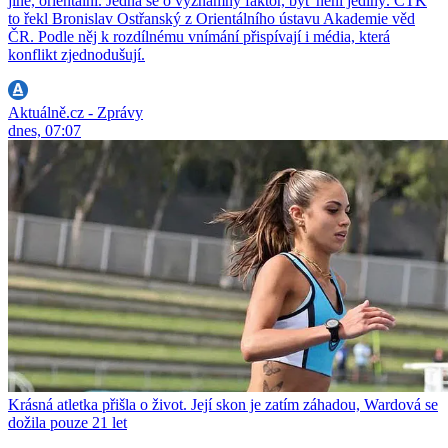
jiné, orientální. Jedná se o významný faktor, byť není jediný. ČTK
to řekl Bronislav Ostřanský z Orientálního ústavu Akademie věd
ČR. Podle něj k rozdílnému vnímání přispívají i média, která
konflikt zjednodušují.
Aktuálně.cz - Zprávy
dnes, 07:07
Krásná atletka přišla o život. Její skon je zatím záhadou, Wardová se
dožila pouze 21 let