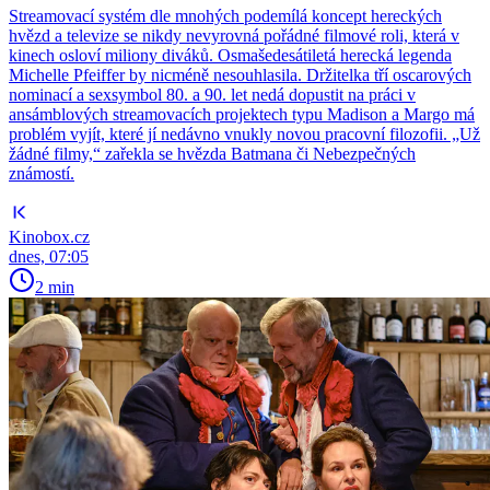
Streamovací systém dle mnohých podemílá koncept hereckých
hvězd a televize se nikdy nevyrovná pořádné filmové roli, která v
kinech osloví miliony diváků. Osmašedesátiletá herecká legenda
Michelle Pfeiffer by nicméně nesouhlasila. Držitelka tří oscarových
nominací a sexsymbol 80. a 90. let nedá dopustit na práci v
ansámblových streamovacích projektech typu Madison a Margo má
problém vyjít, které jí nedávno vnukly novou pracovní filozofii. „Už
žádné filmy,“ zařekla se hvězda Batmana či Nebezpečných
známostí.
Kinobox.cz
dnes, 07:05
2 min