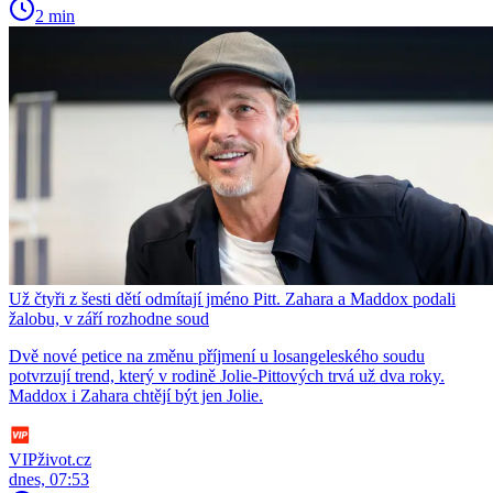
2 min
Už čtyři z šesti dětí odmítají jméno Pitt. Zahara a Maddox podali
žalobu, v září rozhodne soud
Dvě nové petice na změnu příjmení u losangeleského soudu
potvrzují trend, který v rodině Jolie-Pittových trvá už dva roky.
Maddox i Zahara chtějí být jen Jolie.
VIPživot.cz
dnes, 07:53