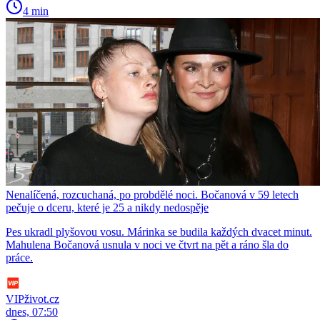
4 min
Nenalíčená, rozcuchaná, po probdělé noci. Bočanová v 59 letech
pečuje o dceru, které je 25 a nikdy nedospěje
Pes ukradl plyšovou vosu. Márinka se budila každých dvacet minut.
Mahulena Bočanová usnula v noci ve čtvrt na pět a ráno šla do
práce.
VIPživot.cz
dnes, 07:50