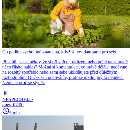
Co podle psychologů znamená, když si povídáte sami pro sebe
Přistihli jste se někdy, že si při vaření, uklízení nebo práci na zahradě
něco říkáte nahlas? Možná si komentujete, co právě děláte, nadáváte
na rozbitý spotřebič nebo sami sebe uklidňujete před důležitým
rozhodnutím. Občas se i pochválíte, protože nikdo jiný to neudělá.
Není ale proč se stydět.
NESPECHEJ.cz
dnes, 07:00
5 min