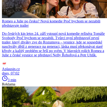
Romeo a Julie po česku? Nová komedie Proč bychom se nezabili
představuje trailer
Do českých kin letos 24. září vstoupí nová komedie režiséra Tomáše
Svobody Proč bychom se nezabili. Tvůrci nyní představují první
trailer, který diváky zve do Rozumova – vesnice, kde se sousedské
naschvály dědí z generace na generaci, láska musí překonávat staré
křivdy a každý problém se řeší po svém. V hlavních rolích Romea a
Julie z české vesnice se představí Nelly Řehořová a Petr Uhlík.
Aplausin.cz
dnes, 07:02
3 min
Reklama