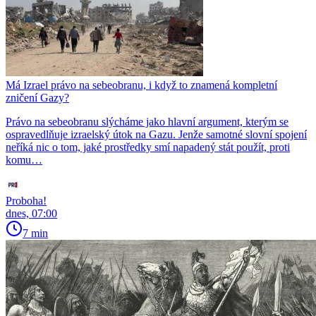
Má Izrael právo na sebeobranu, i když to znamená kompletní
zničení Gazy?
Právo na sebeobranu slýcháme jako hlavní argument, kterým se
ospravedlňuje izraelský útok na Gazu. Jenže samotné slovní spojení
neříká nic o tom, jaké prostředky smí napadený stát použít, proti
komu…
Proboha!
dnes, 07:00
7 min