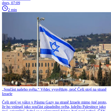
dnes, 07:09
2 min
„Součást našeho světa.“ Vědec vysvětluje, proč Češi stojí na straně
Izraele
Češi stojí ve válce v Pásmu Gazy na straně Izraele mimo jiné proto,
že ho vnímají jako součást západního světa, kdežto Palestince jako