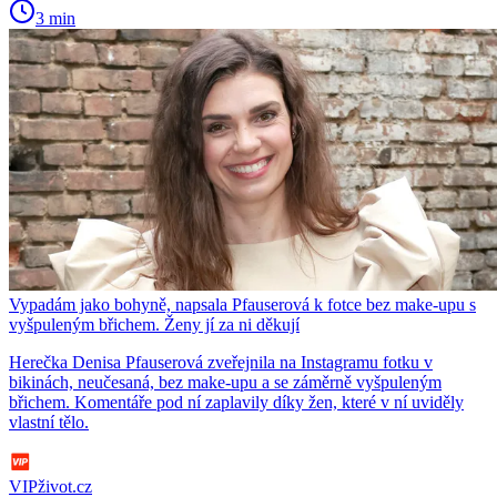
3 min
Vypadám jako bohyně, napsala Pfauserová k fotce bez make-upu s
vyšpuleným břichem. Ženy jí za ni děkují
Herečka Denisa Pfauserová zveřejnila na Instagramu fotku v
bikinách, neučesaná, bez make-upu a se záměrně vyšpuleným
břichem. Komentáře pod ní zaplavily díky žen, které v ní uviděly
vlastní tělo.
VIPživot.cz