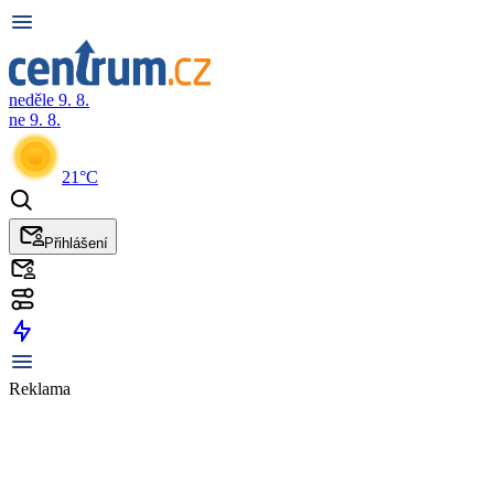
neděle 9. 8.
ne 9. 8.
21°C
Přihlášení
Reklama