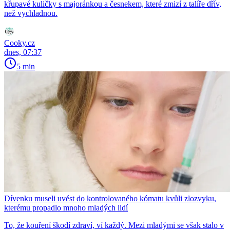
křupavé kuličky s majoránkou a česnekem, které zmizí z talíře dřív,
než vychladnou.
Cooky.cz
dnes, 07:37
5 min
Dívenku museli uvést do kontrolovaného kómatu kvůli zlozvyku,
kterému propadlo mnoho mladých lidí
To, že kouření škodí zdraví, ví každý. Mezi mladými se však stalo v