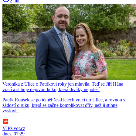
2 min
Veronika z Ulice o Patrikovi roky jen mluvila. Teď se Jiří Hána
vrací a slibuje dějovou linku, která diváky nepotěší
Patrik Rousek se po téměř šesti letech vrací do Ulice, a rovnou s
žádostí o ruku, která se začne komplikovat dřív, než ji stihne
vyslovit.
VIPživot.cz
dnes, 07:29