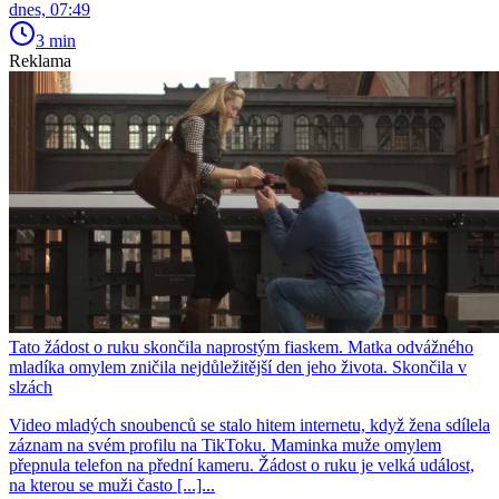
dnes, 07:49
3 min
Reklama
Tato žádost o ruku skončila naprostým fiaskem. Matka odvážného
mladíka omylem zničila nejdůležitější den jeho života. Skončila v
slzách
Video mladých snoubenců se stalo hitem internetu, když žena sdílela
záznam na svém profilu na TikToku. Maminka muže omylem
přepnula telefon na přední kameru. Žádost o ruku je velká událost,
na kterou se muži často [...]...