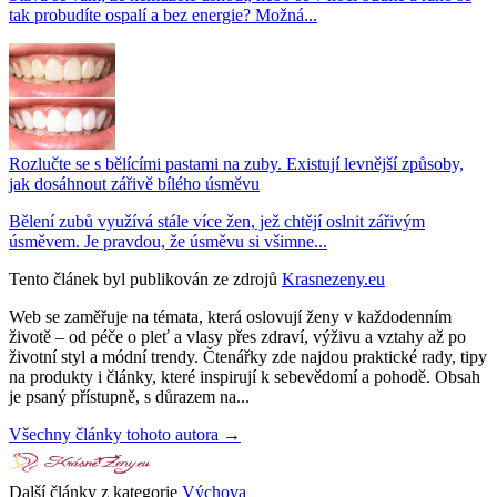
tak probudíte ospalí a bez energie? Možná...
Rozlučte se s bělícími pastami na zuby. Existují levnější způsoby,
jak dosáhnout zářivě bílého úsměvu
Bělení zubů využívá stále více žen, jež chtějí oslnit zářivým
úsměvem. Je pravdou, že úsměvu si všimne...
Tento článek byl publikován ze zdrojů
Krasnezeny.eu
Web se zaměřuje na témata, která oslovují ženy v každodenním
životě – od péče o pleť a vlasy přes zdraví, výživu a vztahy až po
životní styl a módní trendy. Čtenářky zde najdou praktické rady, tipy
na produkty i články, které inspirují k sebevědomí a pohodě. Obsah
je psaný přístupně, s důrazem na...
Všechny články tohoto autora →
Další články z kategorie
Výchova