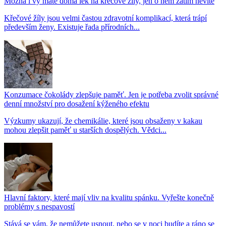
Možná i vy máte doma lék na křečové žíly, jen o něm zatím nevíte
Křečové žíly jsou velmi častou zdravotní komplikací, která trápí
především ženy. Existuje řada přírodních...
Konzumace čokolády zlepšuje paměť. Jen je potřeba zvolit správné
denní množství pro dosažení kýženého efektu
Výzkumy ukazují, že chemikálie, které jsou obsaženy v kakau
mohou zlepšit paměť u starších dospělých. Vědci...
Hlavní faktory, které mají vliv na kvalitu spánku. Vyřešte konečně
problémy s nespavostí
Stává se vám, že nemůžete usnout, nebo se v noci budíte a ráno se