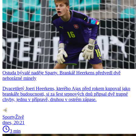
Ostuda bývalé naděje Sparty. Brankář Heerkens předvedl dvě
nehorázné minely
Dvacetiletý Joeri Heerkens, kterého Ajax před rokem kupoval jako
brankáře budoucnosti, si za šest srpnových dnů připsal dvě trapné
chyby, jednu v přípravě, druhou v ostrém zápase.
SportyŽivě
dnes, 20:21
3 min