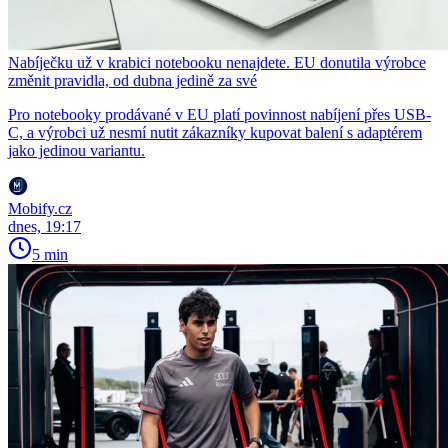
Nabíječku už v krabici notebooku nenajdete. EU donutila výrobce
změnit pravidla, od dubna jedině za své
Pro notebooky prodávané v EU platí povinnost nabíjení přes USB-
C, a výrobci už nesmí nutit zákazníky kupovat balení s adaptérem
jako jedinou variantu.
Mobify.cz
dnes, 19:17
5 min