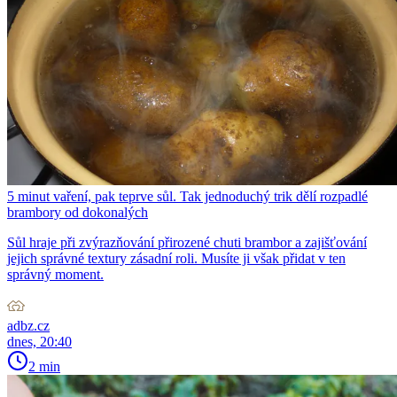
5 minut vaření, pak teprve sůl. Tak jednoduchý trik dělí rozpadlé
brambory od dokonalých
Sůl hraje při zvýrazňování přirozené chuti brambor a zajišťování
jejich správné textury zásadní roli. Musíte ji však přidat v ten
správný moment.
adbz.cz
dnes, 20:40
2 min