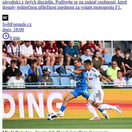
závodníci z jiných disciplín. Podívejte se na známé osobnosti, které
dostaly jedinečnou příležitost usednout za volant monopostu F1.
SvětFormule.cz
dnes, 18:09
9 min