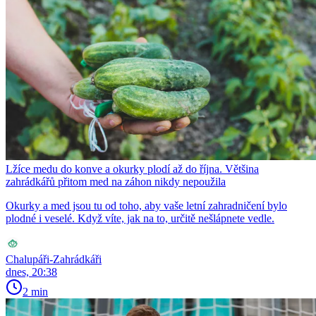
Lžíce medu do konve a okurky plodí až do října. Většina
zahrádkářů přitom med na záhon nikdy nepoužila
Okurky a med jsou tu od toho, aby vaše letní zahradničení bylo
plodné i veselé. Když víte, jak na to, určitě nešlápnete vedle.
Chalupáři-Zahrádkáři
dnes, 20:38
2 min