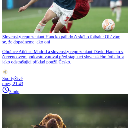
Slovenský reprezentant Hancko pálí do českého fotbalu: Obávám
se, že dopadneme jako oni
Obránce Atlética Madrid a slovenský reprezentant Dávid Hancko v
červencovém podcastu varoval před stagnací slovenského fotbalu, a
jako odstrašující příklad použil Česko.
SportyŽivě
dnes, 21:43
3 min