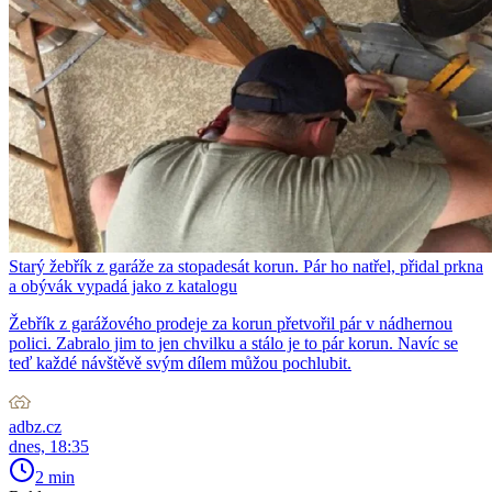
Starý žebřík z garáže za stopadesát korun. Pár ho natřel, přidal prkna
a obývák vypadá jako z katalogu
Žebřík z garážového prodeje za korun přetvořil pár v nádhernou
polici. Zabralo jim to jen chvilku a stálo je to pár korun. Navíc se
teď každé návštěvě svým dílem můžou pochlubit.
adbz.cz
dnes, 18:35
2 min