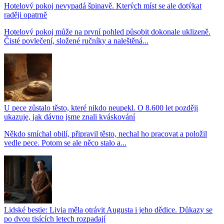
Hotelový pokoj nevypadá špinavě. Kterých míst se ale dotýkat
raději opatrně
Hotelový pokoj může na první pohled působit dokonale uklizeně.
Čisté povlečení, složené ručníky a naleštěná...
U pece zůstalo těsto, které nikdo neupekl. O 8.600 let později
ukazuje, jak dávno jsme znali kváskování
Někdo smíchal obilí, připravil těsto, nechal ho pracovat a položil
vedle pece. Potom se ale něco stalo a...
Lidské bestie: Livia měla otrávit Augusta i jeho dědice. Důkazy se
po dvou tisících letech rozpadají