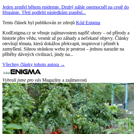
Jeden zemřel během epidemie. Druhý náhle onemocněl na cestě do
Hispánie. Třetí podlehl následkům zranění...
Tento článek byl publikován ze zdrojů
Kód Enigma
KodEnigma.cz se věnuje zajímavostem napříč obory – od přírody a
historie přes vědu, vesmír až po záhady a nečekané objevy. Články
otevírají témata, která dokážou překvapit, inspirovat i přimět k
zamyšlení. Silnou stránkou webu je pestrost – jednou narazíte na
příběhy dávných civilizací, jindy na...
Všechny články tohoto autora →
Vybrali jsme pro vás
Magazíny a zajímavosti