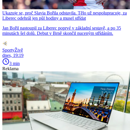
Ukazuje se, proč Slavia Bořila odstavila. Tělo už nespolupracuje, za
Liberec odehrál jen půl hodiny a musel střídat
Jan Bořil nastoupil za Liberec poprvé v základní sestavě, a po 35
minutách šel dolů. Debut v Brně skončil nuceným střídáním.
SportyŽivě
dnes, 19:19
3 min
Reklama