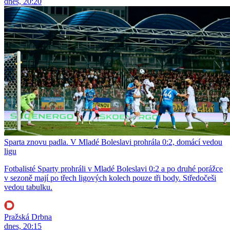
dnes, 20:20
Sparta znovu padla. V Mladé Boleslavi prohrála 0:2, domácí vedou
ligu
Fotbalisté Sparty prohráli v Mladé Boleslavi 0:2 a po druhé porážce
v sezoně mají po třech ligových kolech pouze tři body. Středočeši
vedou tabulku.
Pražská Drbna
dnes, 20:15