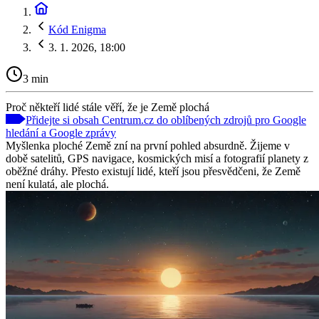
Kód Enigma
3. 1. 2026, 18:00
3 min
Proč někteří lidé stále věří, že je Země plochá
Přidejte si obsah Centrum.cz do oblíbených zdrojů pro Google
hledání a Google zprávy
Myšlenka ploché Země zní na první pohled absurdně. Žijeme v
době satelitů, GPS navigace, kosmických misí a fotografií planety z
oběžné dráhy. Přesto existují lidé, kteří jsou přesvědčeni, že Země
není kulatá, ale plochá.