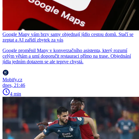
Google Mapy vám brzy samy objednají jídlo cestou domů. Stačí se
zeptat a AI zařídí zbytek za vás
Google proměnil Mapy v konverzačního asistenta, který rozumí
celým větám a umí doporučit restauraci přímo na trase. Objednání
jídla jedním dotazem se ale teprve chystá.
Mobify.cz
dnes, 21:46
4 min