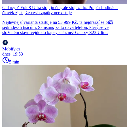
Galaxy Z Fold8 Ultra stojí jmění, ale stojí za to. Po pár hodinách
člověk zjistí, že cesta zpátky neexistuje
Nejlevnější varianta startuje na 53 999 Kč, ta nejdražší se blíží
sedmdesáti tisícům. Samsung za to dává telefon, který se ve
složeném stavu vejde do kapsy snáz než Galaxy S23 Ultra.
Mobify.cz
dnes, 19:53
5 min