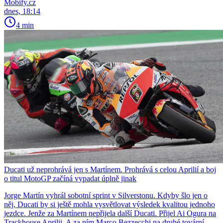
Mobify.cz
dnes, 18:14
4 min
Ducati už neprohrává jen s Martínem. Prohrává s celou Aprilií a boj
o titul MotoGP začíná vypadat úplně jinak
Jorge Martín vyhrál sobotní sprint v Silverstonu. Kdyby šlo jen o
něj, Ducati by si ještě mohla vysvětlovat výsledek kvalitou jednoho
jezdce. Jenže za Martínem nepřijela další Ducati. Přijel Ai Ogura na
Trackhouse Aprilii. A za ním Marco Bezzecchi na druhé tovární