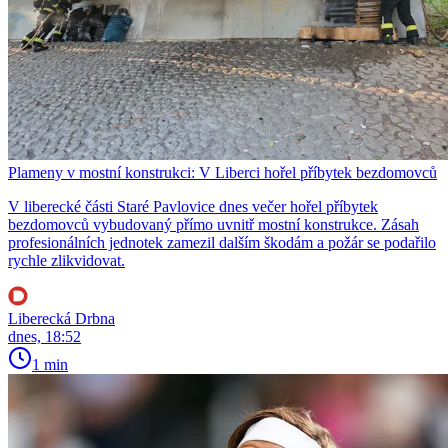
Plameny v mostní konstrukci: V Liberci hořel příbytek bezdomovců
V liberecké části Staré Pavlovice dnes večer hořel příbytek
bezdomovců vybudovaný přímo uvnitř mostní konstrukce. Zásah
profesionálních jednotek zamezil dalším škodám a požár se podařilo
rychle zlikvidovat.
Liberecká Drbna
dnes, 18:52
1 min