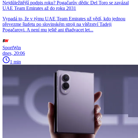
Nejdůležitější podpis roku? Pogačarův dědic Del Toro se zavázal
UAE Team Emirates až do roku 2031
Vypadá to, že v týmu UAE Team Emirates už vědí, kdo jednou
převezme štafetu po slovinském stroji na vítězství Tadeji
Pogačarovi. A není mu ještě ani třiadvacet let...
SportWin
dnes, 20:06
1 min