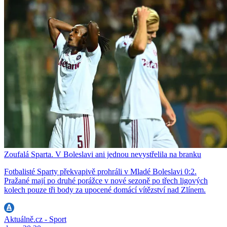
Zoufalá Sparta. V Boleslavi ani jednou nevystřelila na branku
Fotbalisté Sparty překvapivě prohráli v Mladé Boleslavi 0:2.
Pražané mají po druhé porážce v nové sezoně po třech ligových
kolech pouze tři body za upocené domácí vítězství nad Zlínem.
Aktuálně.cz - Sport