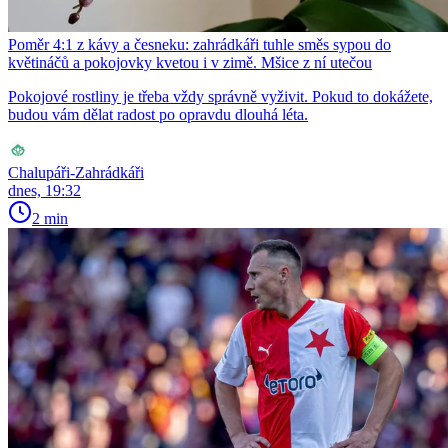
Poměr 4:1 z kávy a česneku: zahrádkáři tuhle směs sypou do
květináčů a pokojovky kvetou i v zimě. Mšice z ní utečou
Pokojové rostliny je třeba vždy správně vyživit. Pokud to dokážete,
budou vám dělat radost po opravdu dlouhá léta.
Chalupáři-Zahrádkáři
dnes, 19:32
2 min