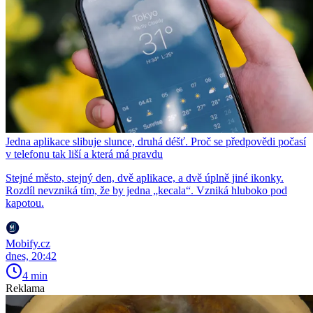
Jedna aplikace slibuje slunce, druhá déšť. Proč se předpovědi počasí
v telefonu tak liší a která má pravdu
Stejné město, stejný den, dvě aplikace, a dvě úplně jiné ikonky.
Rozdíl nevzniká tím, že by jedna „kecala“. Vzniká hluboko pod
kapotou.
Mobify.cz
dnes, 20:42
4 min
Reklama