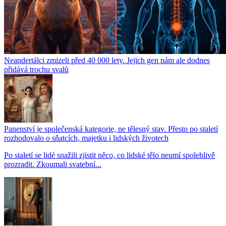
Neandertálci zmizeli před 40 000 lety. Jejich gen nám ale dodnes
přidává trochu svalů
Panenství je společenská kategorie, ne tělesný stav. Přesto po staletí
rozhodovalo o sňatcích, majetku i lidských životech
Po staletí se lidé snažili zjistit něco, co lidské tělo neumí spolehlivě
prozradit. Zkoumali svatební...