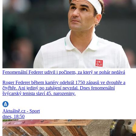
Fenomenální Federer udivil i počinem, za který se pohár nedává
Roger Federer během kariéry odehrál 1750 zápasů ve dvouhře a
čtyřhře. Ani jediný po zahájení nevzdal. Dnes fenomenální
švýcarský tenista slaví 45. narozeniny.
Aktuálně.cz - Sport
dnes, 18:50