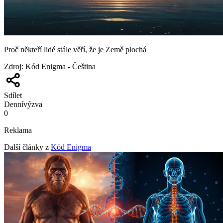
Proč někteří lidé stále věří, že je Země plochá
Zdroj
:
Kód Enigma - Čeština
Sdílet
Denní
výzva
0
Reklama
Další články z
Kód Enigma