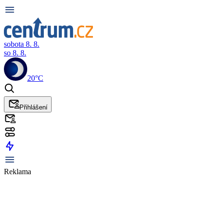
sobota 8. 8.
so 8. 8.
20°C
Přihlášení
Reklama