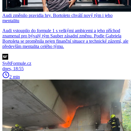
Audi změnilo pravidla hry. Bortoleto chválí nový tým i jeho
mentalitu
Audi vstoupilo do formule 1 s velkými ambicemi a jeho příchod
znamenal pro bývalý tým Sauber zásadní změnu. Podle Gabriela
Bortoleta se proměnila nejen finanční situace a technické zázemí, ale
především mentalita celého týmu.
SvětFormule.cz
dnes, 18:55
2 min