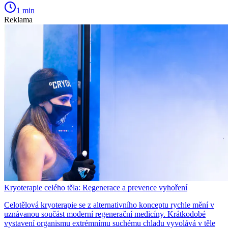
1 min
Reklama
Kryoterapie celého těla: Regenerace a prevence vyhoření
Celotělová kryoterapie se z alternativního konceptu rychle mění v
uznávanou součást moderní regenerační medicíny. Krátkodobé
vystavení organismu extrémnímu suchému chladu vyvolává v těle