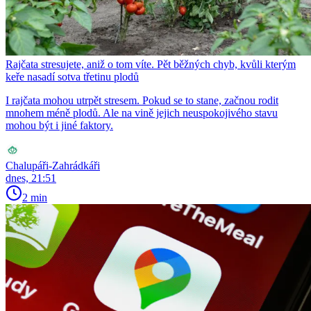
Rajčata stresujete, aniž o tom víte. Pět běžných chyb, kvůli kterým
keře nasadí sotva třetinu plodů
I rajčata mohou utrpět stresem. Pokud se to stane, začnou rodit
mnohem méně plodů. Ale na vině jejich neuspokojivého stavu
mohou být i jiné faktory.
Chalupáři-Zahrádkáři
dnes, 21:51
2 min