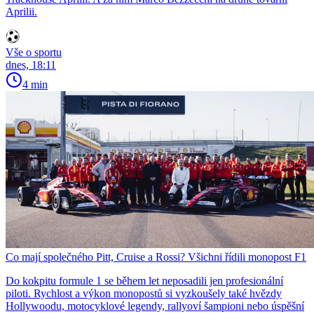
Aprilii.
Vše o sportu
dnes, 18:11
4 min
Co mají společného Pitt, Cruise a Rossi? Všichni řídili monopost F1
Do kokpitu formule 1 se během let neposadili jen profesionální
piloti. Rychlost a výkon monopostů si vyzkoušely také hvězdy
Hollywoodu, motocyklové legendy, rallyoví šampioni nebo úspěšní