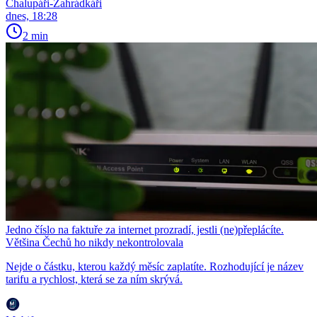
Chalupáři-Zahrádkáři
dnes, 18:28
2 min
Jedno číslo na faktuře za internet prozradí, jestli (ne)přeplácíte.
Většina Čechů ho nikdy nekontrolovala
Nejde o částku, kterou každý měsíc zaplatíte. Rozhodující je název
tarifu a rychlost, která se za ním skrývá.