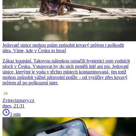
Jedovaté sinice mohou psům způsobit krvavý průjem i poškodit
játra. Víme, kde v Česku to hrozí
Zákaz koupání. Takovou nálepkou označili hygienici osm vodních
ploch v Česku. Vstupovat by do nich neměli lidé ani psi. Jedovaté
sinice, kterými je voda v těchto místech kontaminovaná, jim totiž
mohou způsobit vážné zdravotní potíže – od vyrážky přes krvavý
průjem až po poškození jater.
Zvirecizpravy.cz
dnes, 21:31
3 min