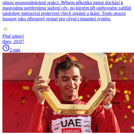
silnou neuroendokrinní reakci. Během několika minut dochází k
masivnímu perifernímu stažení cév, po kterém při opětovném zahřátí
následuje intenzivní prokrvení všech orgánů a tkání. Tento proces
funguje jako přirozený restart pro cévní i imunitní systém.
Plné zdraví
dnes, 20:07
2 min