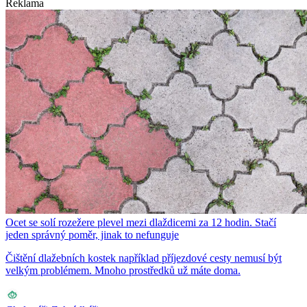
Reklama
Ocet se solí rozežere plevel mezi dlaždicemi za 12 hodin. Stačí
jeden správný poměr, jinak to nefunguje
Čištění dlažebních kostek například příjezdové cesty nemusí být
velkým problémem. Mnoho prostředků už máte doma.