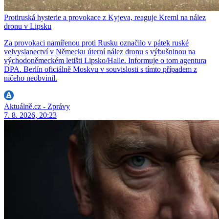
Protiruská hysterie a provokace z Kyjeva, reaguje Kreml na nález
dronu v Lipsku
Za provokaci namířenou proti Rusku označilo v pátek ruské
velvyslanectví v Německu úterní nález dronu s výbušninou na
východoněmeckém letišti Lipsko/Halle. Informuje o tom agentura
DPA. Berlín oficiálně Moskvu v souvislosti s tímto případem z
ničeho neobvinil.
Aktuálně.cz - Zprávy
7. 8. 2026, 20:23