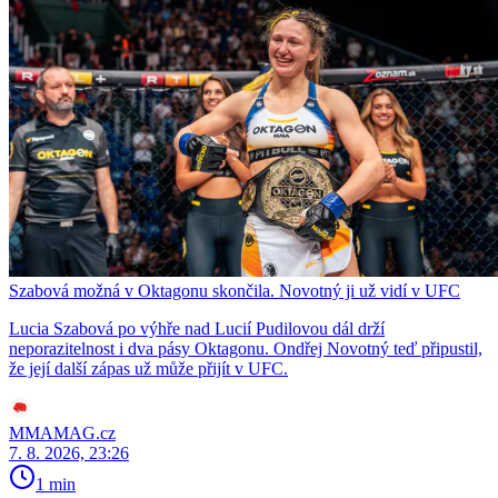
Szabová možná v Oktagonu skončila. Novotný ji už vidí v UFC
Lucia Szabová po výhře nad Lucií Pudilovou dál drží
neporazitelnost i dva pásy Oktagonu. Ondřej Novotný teď připustil,
že její další zápas už může přijít v UFC.
MMAMAG.cz
7. 8. 2026, 23:26
1 min