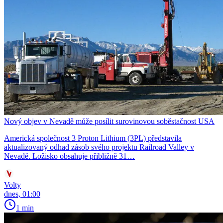
Nový objev v Nevadě může posílit surovinovou soběstačnost USA
Americká společnost 3 Proton Lithium (3PL) představila
aktualizovaný odhad zásob svého projektu Railroad Valley v
Nevadě. Ložisko obsahuje přibližně 31…
Volty
dnes, 01:00
1 min