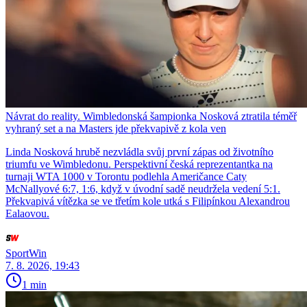
Návrat do reality. Wimbledonská šampionka Nosková ztratila téměř
vyhraný set a na Masters jde překvapivě z kola ven
Linda Nosková hrubě nezvládla svůj první zápas od životního
triumfu ve Wimbledonu. Perspektivní česká reprezentantka na
turnaji WTA 1000 v Torontu podlehla Američance Caty
McNallyové 6:7, 1:6, když v úvodní sadě neudržela vedení 5:1.
Překvapivá vítězka se ve třetím kole utká s Filipínkou Alexandrou
Ealaovou.
SportWin
7. 8. 2026, 19:43
1 min