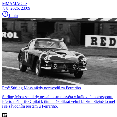
MMAMAG.cz
7. 8. 2026, 23:09
1 min
Proč Stirling Moss nikdy nezávodil za Ferrariho
Stirling Moss se nikdy nestal mistrem světa v královně motorsportu.
Přesto měl britský pilot k titulu několikrát velmi blízko. Stejně to měl
i se závodním postem u Ferrariho.