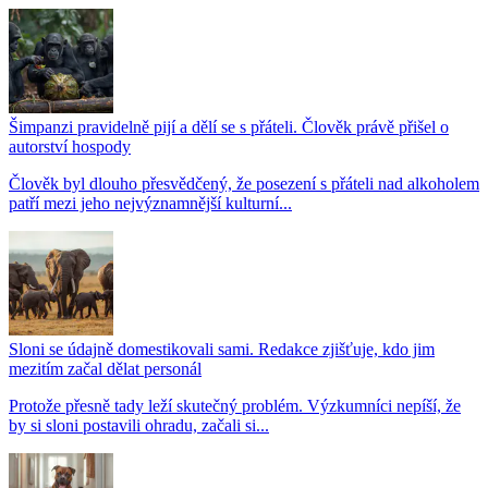
Šimpanzi pravidelně pijí a dělí se s přáteli. Člověk právě přišel o
autorství hospody
Člověk byl dlouho přesvědčený, že posezení s přáteli nad alkoholem
patří mezi jeho nejvýznamnější kulturní...
Sloni se údajně domestikovali sami. Redakce zjišťuje, kdo jim
mezitím začal dělat personál
Protože přesně tady leží skutečný problém. Výzkumníci nepíší, že
by si sloni postavili ohradu, začali si...