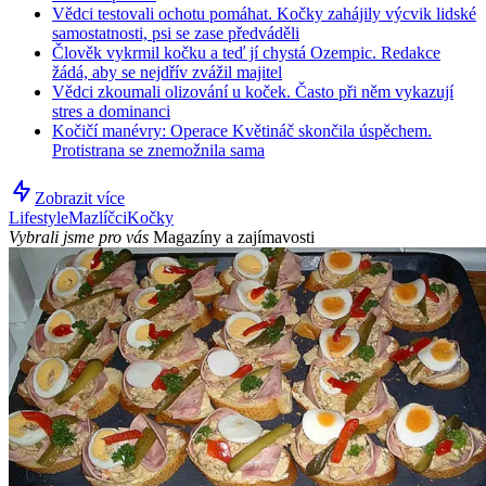
Vědci testovali ochotu pomáhat. Kočky zahájily výcvik lidské
samostatnosti, psi se zase předváděli
Člověk vykrmil kočku a teď jí chystá Ozempic. Redakce
žádá, aby se nejdřív zvážil majitel
Vědci zkoumali olizování u koček. Často při něm vykazují
stres a dominanci
Kočičí manévry: Operace Květináč skončila úspěchem.
Protistrana se znemožnila sama
Zobrazit více
Lifestyle
Mazlíčci
Kočky
Vybrali jsme pro vás
Magazíny a zajímavosti