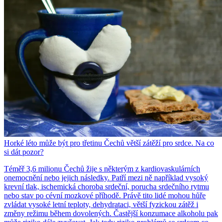
Horké léto může být pro třetinu Čechů větší zátěží pro srdce. Na co
si dát pozor?
Téměř 3,6 milionu Čechů žije s některým z kardiovaskulárních
onemocnění nebo jejich následky. Patří mezi ně například vysoký
krevní tlak, ischemická choroba srdeční, porucha srdečního rytmu
nebo stav po cévní mozkové příhodě. Právě tito lidé mohou hůře
zvládat vysoké letní teploty, dehydrataci, větší fyzickou zátěž i
změny režimu během dovolených. Častější konzumace alkoholu pak