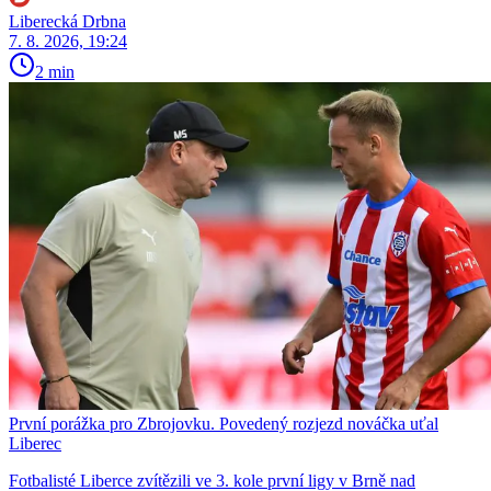
Liberecká Drbna
7. 8. 2026, 19:24
2 min
První porážka pro Zbrojovku. Povedený rozjezd nováčka uťal
Liberec
Fotbalisté Liberce zvítězili ve 3. kole první ligy v Brně nad