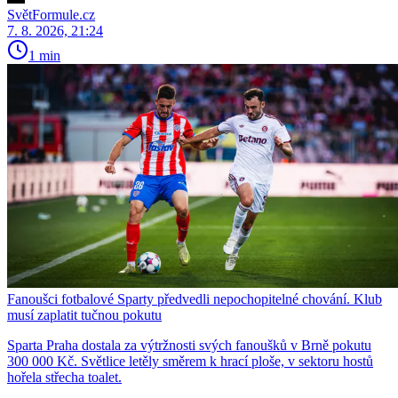
SvětFormule.cz
7. 8. 2026, 21:24
1 min
Fanoušci fotbalové Sparty předvedli nepochopitelné chování. Klub
musí zaplatit tučnou pokutu
Sparta Praha dostala za výtržnosti svých fanoušků v Brně pokutu
300 000 Kč. Světlice letěly směrem k hrací ploše, v sektoru hostů
hořela střecha toalet.