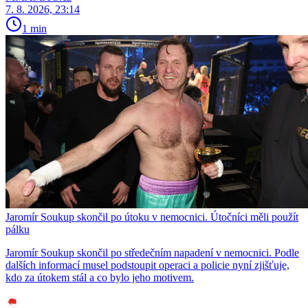
7. 8. 2026, 23:14
1 min
Jaromír Soukup skončil po útoku v nemocnici. Útočníci měli použít
pálku
Jaromír Soukup skončil po středečním napadení v nemocnici. Podle
dalších informací musel podstoupit operaci a policie nyní zjišťuje,
kdo za útokem stál a co bylo jeho motivem.