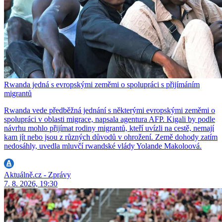
Rwanda jedná s evropskými zeměmi o spolupráci s přijímáním
migrantů
Rwanda vede předběžná jednání s některými evropskými zeměmi o
spolupráci v oblasti migrace, napsala agentura AFP. Kigali by podle
návrhu mohlo přijímat rodiny migrantů, kteří uvízli na cestě, nemají
kam jít nebo jsou z různých důvodů v ohrožení. Země dohody zatím
nedosáhly, uvedla mluvčí rwandské vlády Yolande Makoloová.
Aktuálně.cz - Zprávy
7. 8. 2026, 19:30