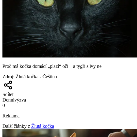
Proč má kočka domácí „plazí“ oči – a tygři s lvy ne
Zdroj
:
Žlutá kočka - Čeština
Sdílet
Denní
výzva
0
Reklama
Další články z
Žlutá kočka