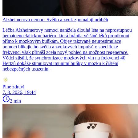
Alzheimerova nemoc: Světlo a zvuk zpomalují průběh
Léčba Alzheimerovy nemoci narážela dlouhá léta na neprostupnou
hematoencefalickou bariéru, která bránila většině léků proniknout
přímo k mozkovým buňkám. Objev takzvané neurostimulace
pomocí blikajícího světla a zvukových impulsů o specifické
frekvenci však přináší zcela nový pohled na možnost regenerace.
Vědci zjistili, že synchronizace mozkových vln na frekvenci 40
Hertzů dokáže stimulovat imunitní buňky v mozku k čištění
nebezpečných usazenin.
Plné zdraví
7. 8. 2026, 19:44
2 min