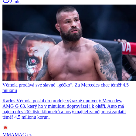
2 min
Vémola prodává své slavné „géčko“. Za Mercedes chce téměř 4,5
milionu
Karlos Vémola poslal do prodeje výrazně upravený Mercedes-
AMG G 63, který ho v minulosti doprovázel i k oltáři. Auto má
najeto přes 262 tisíc kilometrů a nový majitel za něj musí zaplatit
téměř 4,5 milionu korun.
MMAMAG.cz