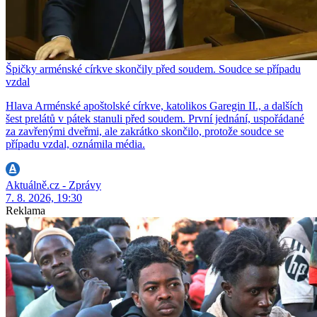
Špičky arménské církve skončily před soudem. Soudce se případu
vzdal
Hlava Arménské apoštolské církve, katolikos Garegin II., a dalších
šest prelátů v pátek stanuli před soudem. První jednání, uspořádané
za zavřenými dveřmi, ale zakrátko skončilo, protože soudce se
případu vzdal, oznámila média.
Aktuálně.cz - Zprávy
7. 8. 2026, 19:30
Reklama