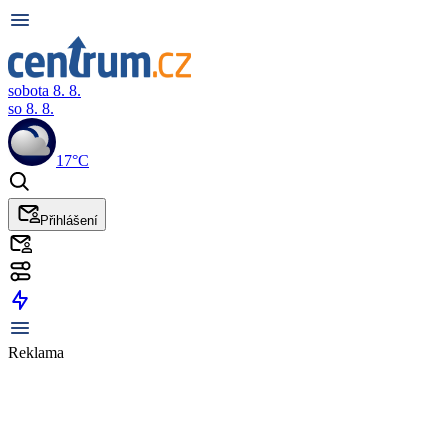
sobota 8. 8.
so 8. 8.
17°C
Přihlášení
Reklama