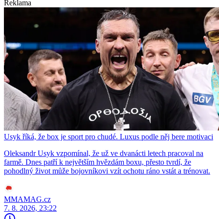
Reklama
Usyk říká, že box je sport pro chudé. Luxus podle něj bere motivaci
Oleksandr Usyk vzpomínal, že už ve dvanácti letech pracoval na
farmě. Dnes patří k největším hvězdám boxu, přesto tvrdí, že
pohodlný život může bojovníkovi vzít ochotu ráno vstát a trénovat.
MMAMAG.cz
7. 8. 2026, 23:22