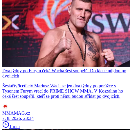
Dva týdny po Furym čeká Wacha šest soupeřů. Do klece půjdou po
dvojicích
Šestačtyřicetiletý Mariusz Wach se jen dva týdny po porážce s
Tysonem Furym vrací do PRIME SHOW MMA. V Koszalinu ho
čeká šest soupeřů, kteří se proti němu budou střídat po dvojicích.
MMAMAG.cz
7. 8. 2026, 23:34
1 min