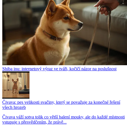
Shiba inu: internetový výraz ve tváři, kočičí názor na poslušnost
Čivava: pes velikosti svačiny, který se považuje za konečné řešení
všech hrozeb
Čivava váží sotva tolik co větší balení mouky, ale do každé místnosti
vstupuje s přesvědčením, že právě...