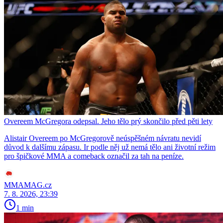
Overeem McGregora odepsal. Jeho tělo prý skončilo před pěti lety
Alistair Overeem po McGregorově neúspěšném návratu nevidí
důvod k dalšímu zápasu. Ir podle něj už nemá tělo ani životní režim
pro špičkové MMA a comeback označil za tah na peníze.
MMAMAG.cz
7. 8. 2026, 23:39
1 min