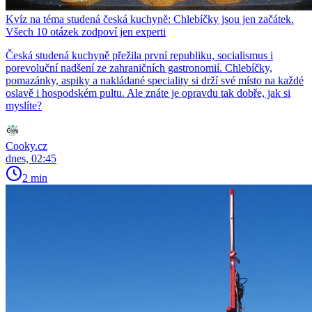
Kvíz na téma studená česká kuchyně: Chlebíčky jsou jen začátek.
Všech 10 otázek zodpoví jen experti
Česká studená kuchyně přežila první republiku, socialismus i
porevoluční nadšení ze zahraničních gastronomií. Chlebíčky,
pomazánky, aspiky a nakládané speciality si drží své místo na každé
oslavě i hospodském pultu. Ale znáte je opravdu tak dobře, jak si
myslíte?
Cooky.cz
dnes, 02:45
2 min