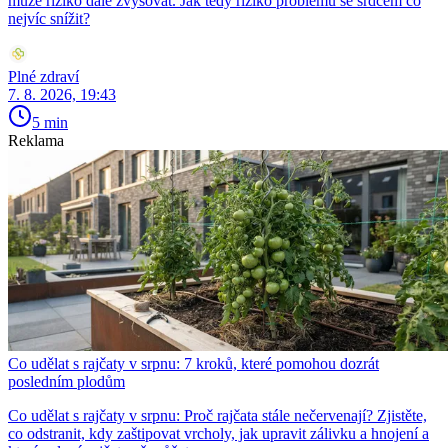
může riziko dále zvyšovat. Jak tedy riziko problémů se srdcem co
nejvíc snížit?
Plné zdraví
7. 8. 2026, 19:43
5 min
Reklama
Co udělat s rajčaty v srpnu: 7 kroků, které pomohou dozrát
posledním plodům
Co udělat s rajčaty v srpnu: Proč rajčata stále nečervenají? Zjistěte,
co odstranit, kdy zaštipovat vrcholy, jak upravit zálivku a hnojení a