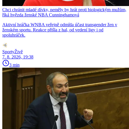
Chci chránit mladé dívky, neměly by hrát proti biologickým mužům,
říká hvězda ženské NBA Cunninghamová
Aktivní hráčka WNBA veřejně odmítla účast transgender žen v
ženském sportu. Reakce přišla z hal, od vedení ligy i od
spoluhráček.
SportyŽivě
7. 8. 2026, 19:38
3 min