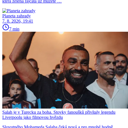
která zelená rajčata už můžete …
Planeta zahrady
7. 8. 2026, 19:41
7 min
Salah je v Turecku za boha. Stovky fanoušků přivítaly legendu
Liverpoolu jako filmovou hvězdu
Slovutného Mohameda Salaha čeká nová a pro mnohé hodně