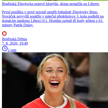
Brněnská Zbrojovka poprvé klopýtla, doma nestačila na Liberec
První porážku v nové sezoně utrpěli fotbalisté Zbrojovky Brno.
Nováček nejvyšší soutěže v páteční předehrávce 3. kola podlehl na
domácím stadionu Liberci 0:1. Hostům zajistil tři body gólem z 61.
minuty Patrik Dulay.
Brněnská Drbna
7. 8. 2026, 19:40
2 min