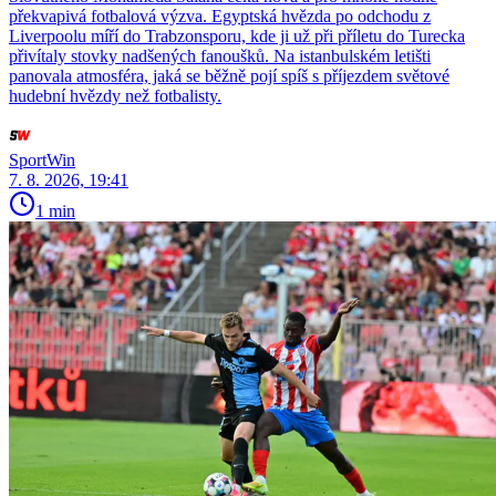
překvapivá fotbalová výzva. Egyptská hvězda po odchodu z
Liverpoolu míří do Trabzonsporu, kde ji už při příletu do Turecka
přivítaly stovky nadšených fanoušků. Na istanbulském letišti
panovala atmosféra, jaká se běžně pojí spíš s příjezdem světové
hudební hvězdy než fotbalisty.
SportWin
7. 8. 2026, 19:41
1 min