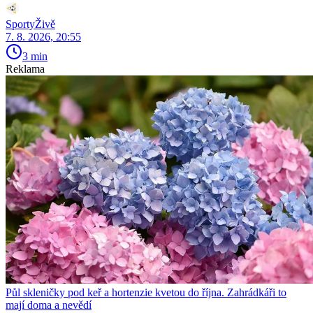
SportyŽivě
7. 8. 2026, 20:55
3 min
Reklama
Půl skleničky pod keř a hortenzie kvetou do října. Zahrádkáři to
mají doma a nevědí