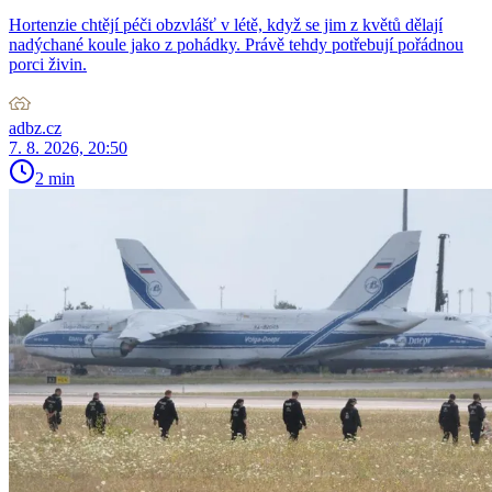
Hortenzie chtějí péči obzvlášť v létě, když se jim z květů dělají
nadýchané koule jako z pohádky. Právě tehdy potřebují pořádnou
porci živin.
adbz.cz
7. 8. 2026, 20:50
2 min