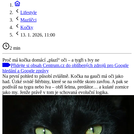
Lifestyle
Mazlíčci
Kočky
13. 1. 2026, 11:00
2 min
Proč má kočka domácí „plazí“ oči – a tygři s lvy ne
Přidejte si obsah Centrum.cz do oblíbených zdrojů pro Google
hledání a Google zprávy
Na první pohled to působí zvláštně. Kočka na gauči má oči jako
had. Úzké svislé štěrbiny, které se na světle skoro zavřou. A pak se
podíváš na tygra nebo lva – obří šelma, predátor… a kulaté zornice
jako my. Jenže právě v tom je schovaná evoluční logika.