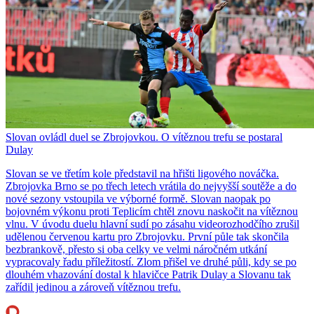
Slovan ovládl duel se Zbrojovkou. O vítěznou trefu se postaral
Dulay
Slovan se ve třetím kole představil na hřišti ligového nováčka.
Zbrojovka Brno se po třech letech vrátila do nejvyšší soutěže a do
nové sezony vstoupila ve výborné formě. Slovan naopak po
bojovném výkonu proti Teplicím chtěl znovu naskočit na vítěznou
vlnu. V úvodu duelu hlavní sudí po zásahu videorozhodčího zrušil
udělenou červenou kartu pro Zbrojovku. První půle tak skončila
bezbrankově, přesto si oba celky ve velmi náročném utkání
vypracovaly řadu příležitostí. Zlom přišel ve druhé půli, kdy se po
dlouhém vhazování dostal k hlavičce Patrik Dulay a Slovanu tak
zařídil jedinou a zároveň vítěznou trefu.