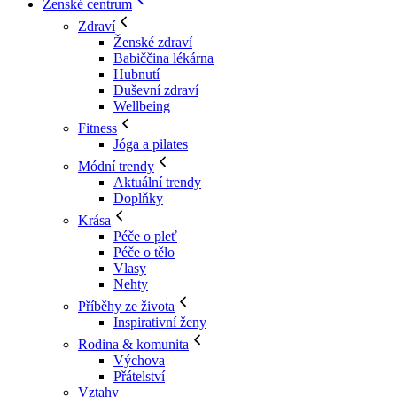
Ženské centrum
Zdraví
Ženské zdraví
Babiččina lékárna
Hubnutí
Duševní zdraví
Wellbeing
Fitness
Jóga a pilates
Módní trendy
Aktuální trendy
Doplňky
Krása
Péče o pleť
Péče o tělo
Vlasy
Nehty
Příběhy ze života
Inspirativní ženy
Rodina & komunita
Výchova
Přátelství
Vztahy