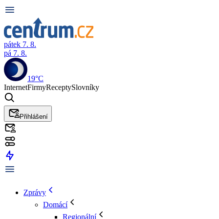
pátek 7. 8.
pá 7. 8.
19°C
Internet
Firmy
Recepty
Slovníky
Přihlášení
Zprávy
Domácí
Regionální