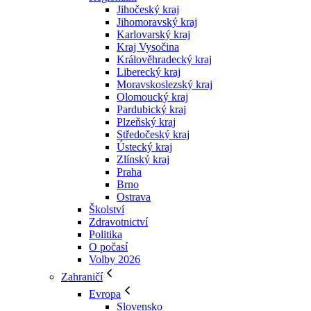
Jihočeský kraj
Jihomoravský kraj
Karlovarský kraj
Kraj Vysočina
Králověhradecký kraj
Liberecký kraj
Moravskoslezský kraj
Olomoucký kraj
Pardubický kraj
Plzeňský kraj
Středočeský kraj
Ústecký kraj
Zlínský kraj
Praha
Brno
Ostrava
Školství
Zdravotnictví
Politika
O počasí
Volby 2026
Zahraničí
Evropa
Slovensko