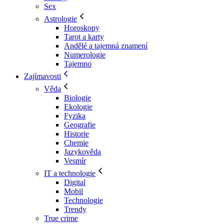
Sex
Astrologie
Horoskopy
Tarot a karty
Andělé a tajemná znamení
Numerologie
Tajemno
Zajímavosti
Věda
Biologie
Ekologie
Fyzika
Geografie
Historie
Chemie
Jazykověda
Vesmír
IT a technologie
Digital
Mobil
Technologie
Trendy
True crime