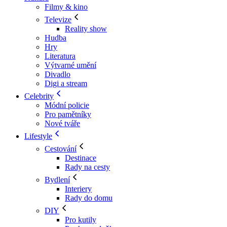
Filmy & kino
Televize
Reality show
Hudba
Hry
Literatura
Výtvarné umění
Divadlo
Digi a stream
Celebrity
Módní policie
Pro pamětníky
Nové tváře
Lifestyle
Cestování
Destinace
Rady na cesty
Bydlení
Interiery
Rady do domu
DIY
Pro kutily