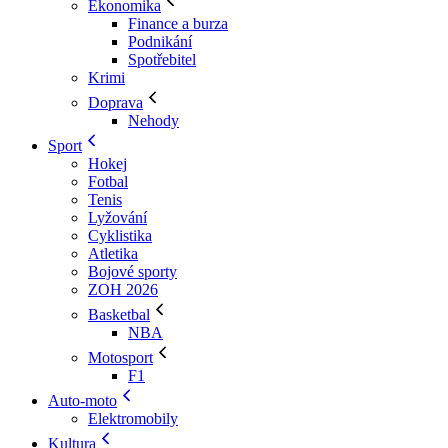
Ekonomika
Finance a burza
Podnikání
Spotřebitel
Krimi
Doprava
Nehody
Sport
Hokej
Fotbal
Tenis
Lyžování
Cyklistika
Atletika
Bojové sporty
ZOH 2026
Basketbal
NBA
Motosport
F1
Auto-moto
Elektromobily
Kultura