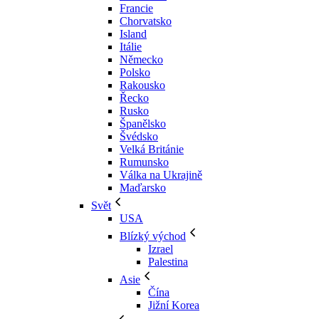
Francie
Chorvatsko
Island
Itálie
Německo
Polsko
Rakousko
Řecko
Rusko
Španělsko
Švédsko
Velká Británie
Rumunsko
Válka na Ukrajině
Maďarsko
Svět
USA
Blízký východ
Izrael
Palestina
Asie
Čína
Jižní Korea