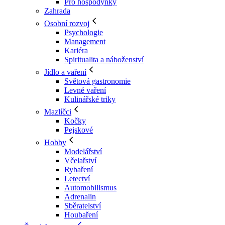
Pro hospodyňky
Zahrada
Osobní rozvoj
Psychologie
Management
Kariéra
Spiritualita a náboženství
Jídlo a vaření
Světová gastronomie
Levné vaření
Kulinářské triky
Mazlíčci
Kočky
Pejskové
Hobby
Modelářství
Včelařství
Rybaření
Letectví
Automobilismus
Adrenalin
Sběratelství
Houbaření