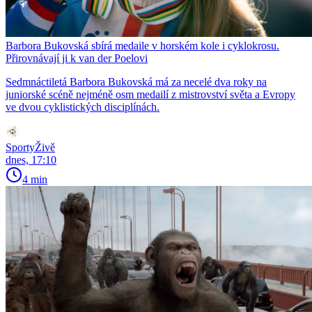
Barbora Bukovská sbírá medaile v horském kole i cyklokrosu.
Přirovnávají ji k van der Poelovi
Sedmnáctiletá Barbora Bukovská má za necelé dva roky na
juniorské scéně nejméně osm medailí z mistrovství světa a Evropy
ve dvou cyklistických disciplínách.
SportyŽivě
dnes, 17:10
4 min