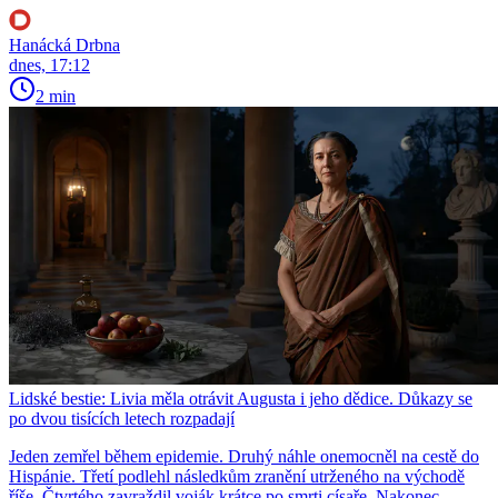
Hanácká Drbna
dnes, 17:12
2 min
Lidské bestie: Livia měla otrávit Augusta i jeho dědice. Důkazy se
po dvou tisících letech rozpadají
Jeden zemřel během epidemie. Druhý náhle onemocněl na cestě do
Hispánie. Třetí podlehl následkům zranění utrženého na východě
říše. Čtvrtého zavraždil voják krátce po smrti císaře. Nakonec