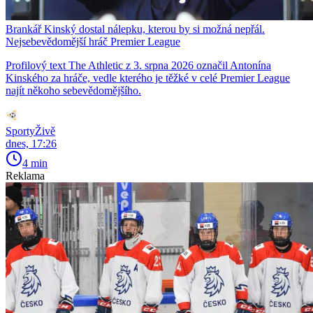
Brankář Kinský dostal nálepku, kterou by si možná nepřál.
Nejsebevědomější hráč Premier League
Profilový text The Athletic z 3. srpna 2026 označil Antonína
Kinského za hráče, vedle kterého je těžké v celé Premier League
najít někoho sebevědomějšího.
SportyŽivě
dnes, 17:26
4 min
Reklama