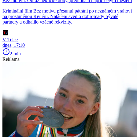
Bez motivu: Odraz hektické doby, předloha a napříč celým městem
Kriminální film Bez motivu přesunul pátrání po neznámém vrahovi
na prosluněnou Riviéru. Natáčení svedlo dohromady bývalé
partnery a odhalilo vzácné rekvizity.
V Telce
dnes, 17:10
2 min
Reklama