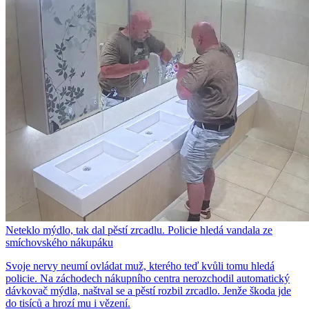
Neteklo mýdlo, tak dal pěstí zrcadlu. Policie hledá vandala ze
smíchovského nákupáku
Svoje nervy neumí ovládat muž, kterého teď kvůli tomu hledá
policie. Na záchodech nákupního centra nerozchodil automatický
dávkovač mýdla, naštval se a pěstí rozbil zrcadlo. Jenže škoda jde
do tisíců a hrozí mu i vězení.