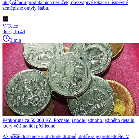
ukrývá řadu produkčních perliček, překvapivé lokace i úsměvné
zeměpisné omyly štábu.
V Telce
dnes, 16:49
3 min
Pětikoruna za 50 000 Kč. Poznáte ji podle jednoho jediného detailu,
který většina lidí přehlédne
Až příště dostanete v obchodě drobné, dobře si je prohlédněte. V