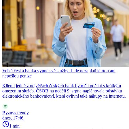
Velká česká banka vypne své služby. Lidé nezaplatí kartou ani
nepošlou peníze
Klienti jedné z největších českých bank by měli počítat s krátkým
omezením služeb. ČSOB na neděli 9. srpna naplánovala odstávku
elektronického bankovnictví, která ovlivní také nákupy na internetu.
Byznys trendy
dnes, 17:46
1 min