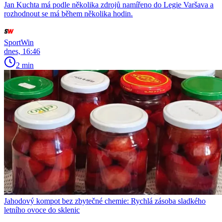
Jan Kuchta má podle několika zdrojů namířeno do Legie Varšava a
rozhodnout se má během několika hodin.
SportWin
dnes, 16:46
2 min
Jahodový kompot bez zbytečné chemie: Rychlá zásoba sladkého
letního ovoce do sklenic