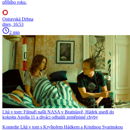
příštího roku.
Ostravská Drbna
dnes, 16:53
2 min
Lítá v tom: Filmaři našli NASA v Bratislavě, Hádek usedl do
kokpitu Apolla 11 a diváci odhalili zeměpisné chyby
Komedie Lítá v tom s Kryštofem Hádkem a Kristínou Svarinskou