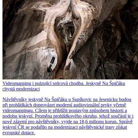
Videomapping i pulzující srdcová chodba. Jeskyně Na Špičáku
chystá modernizaci
Návštěvníky jeskyně Na Špičáku u Supíkovic na Jesenicku budou
při prohlídkách doprovázet moderní audiovizuální prvky včetně
videomappingu. Cílem je přiblížit poutavým způsobem historii a
podobu jeskyní. Proměna prohlídkového okruhu, jehož součástí je i
nové zázemí pro návštěvníky, vyjde na 18,6 milionu korun. Správě
jeskyní ČR se podařilo na modernizaci návštěvnické trasy získat
evropské dotace.