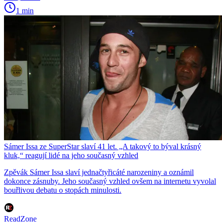
1 min
Sámer Issa ze SuperStar slaví 41 let. „A takový to býval krásný
kluk,“ reagují lidé na jeho současný vzhled
Zpěvák Sámer Issa slaví jednačtyřicáté narozeniny a oznámil
dokonce zásnuby. Jeho současný vzhled ovšem na internetu vyvolal
bouřlivou debatu o stopách minulosti.
ReadZone