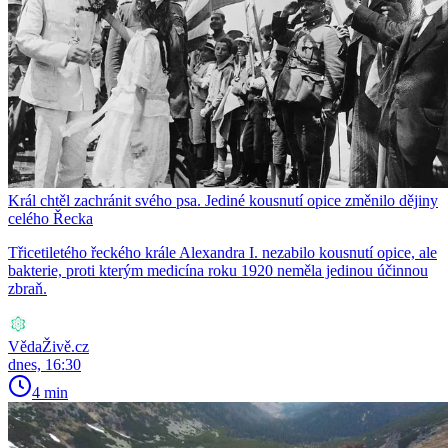
Král chtěl zachránit svého psa. Jediné kousnutí opice změnilo dějiny
celého Řecka
Třicetiletého řeckého krále Alexandra I. nezabilo kousnutí opice, ale
bakterie, proti kterým medicína roku 1920 neměla jedinou účinnou
zbraň.
VědaŽivě.cz
dnes, 16:30
4 min