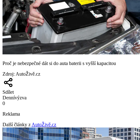
Proč je nebezpečné dát si do auta baterii s vyšší kapacitou
Zdroj
:
AutoŽivě.cz
Sdílet
Denní
výzva
0
Reklama
Další články z
AutoŽivě.cz