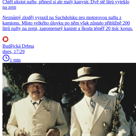
Chtěl ukrást naftu, přinesl si ale malý kanystr. Dvě stě litrů vyteklo
na zem
Neznámý zloděj vyrazil na Suchdolsku pro motorovou naftu z
kamionu. Místo velkého úlovku po něm však zůstalo přibližně 200
litrů nafty na zemi, zapomenutý kanistr a škoda téměř 20 tisíc korun.
Budějcká Drbna
dnes, 17:29
1 min