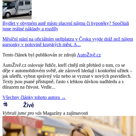
Bydlet v obytném autě místo placení nájmu či hypotéky? Spočítali
jsme reálné náklady a rozdíly
Měsíční stání na oficiálním stellplatzu v Česku vyjde dráž než nájem
garsonky v polovině krajských měst. A...
Tento článek byl publikován ze zdrojů
AutoŽivě.cz
AutoŽivě.cz oslovuje řidiče, kteří chtějí mít přehled o tom, co se
děje v automobilovém světě, ale zároveň hledají i konkrétní užitek –
jak ušetřit, vybrat správný vůz nebo se vyznat v nových pravidlech.
Texty jsou psané přístupně, často s lehkou dávkou nadhledu a s
důrazem na čtivost. Vedle...
Všechny články tohoto autora →
Vybrali jsme pro vás
Magazíny a zajímavosti