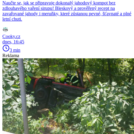
Naučte se, jak se připravuje dokonalý jahodový kompot bez
zdlouhavého vaření sirupu! Bleskový a prověřený recept na
zavařované jahody i meruňky, které zůstanou pevné, šťavnaté a plné
letní chuti.
Cooky.cz
dnes, 16:45
3 min
Reklama