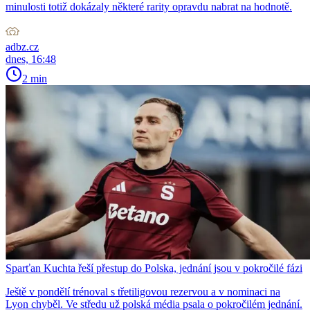
minulosti totiž dokázaly některé rarity opravdu nabrat na hodnotě.
adbz.cz
dnes, 16:48
2 min
Sparťan Kuchta řeší přestup do Polska, jednání jsou v pokročilé fázi
Ještě v pondělí trénoval s třetiligovou rezervou a v nominaci na
Lyon chyběl. Ve středu už polská média psala o pokročilém jednání.