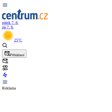
pátek 7. 8.
pá 7. 8.
25°C
Přihlášení
Reklama