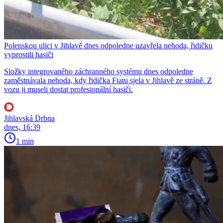
Polenskou ulici v Jihlavě dnes odpoledne uzavřela nehoda, řidičku
vyprostili hasiči
Složky integrovaného záchranného systému dnes odpoledne
zaměstnávala nehoda, kdy řidička Fiatu sjela v Jihlavě ze stráně. Z
vozu ji museli dostat profesionální hasiči.
Jihlavská Drbna
dnes, 16:39
1 min