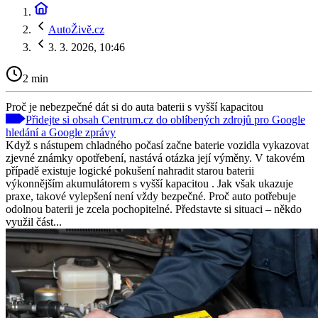
AutoŽivě.cz
3. 3. 2026, 10:46
2 min
Proč je nebezpečné dát si do auta baterii s vyšší kapacitou
Přidejte si obsah Centrum.cz do oblíbených zdrojů pro Google
hledání a Google zprávy
Když s nástupem chladného počasí začne baterie vozidla vykazovat
zjevné známky opotřebení, nastává otázka její výměny. V takovém
případě existuje logické pokušení nahradit starou baterii
výkonnějším akumulátorem s vyšší kapacitou . Jak však ukazuje
praxe, takové vylepšení není vždy bezpečné. Proč auto potřebuje
odolnou baterii je zcela pochopitelné. Představte si situaci – někdo
využil část...