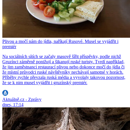
Plivou a močí nám do jídla, naříkají Rusové. Musel se vyjádřit i
premiér
Na sociálních sítích se začaly masově šířit příspěvky, podle nichž
Gruzínci záměrně ponižují a šikanují ruské turisty. Tvrdí například,
že jim zaměstnanci restaurací plivou nebo dokonce močí do jídla či
že místní průvodci ruské návštěvníky nechávají samotné v horách.
Příběhy rychle převzala ruská média a vyvolaly takovou pozornost,
že se k nim musel vyjádřit i gruzínský premiér.
Aktuálně.cz - Zprávy
dnes, 17:14