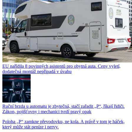
EU nařídila 8 povinných asistentů pro obytná auta. Ceny vyletí,
dodatečná montáž nepřipadá v úvahu
Ruční brzda u automatu je zbytečná, stačí zařadit „P“, říkají řidiči.
Zákon, pojišťovny i mechanici tvrdí pravý opak
Poloha „P“ zamkne převodovku, ne kola. A právě v tom je háček,
který může stát peníze i nervy.