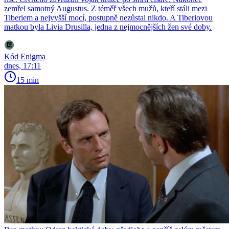
zemřel samotný Augustus. Z téměř všech mužů, kteří stáli mezi
Tiberiem a nejvyšší mocí, postupně nezůstal nikdo. A Tiberiovou
matkou byla Livia Drusilla, jedna z nejmocnějších žen své doby.
Kód Enigma
dnes, 17:11
15 min