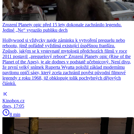
Zrození Planety opic před 15 lety dokonale zachránilo legendu.
Jediné „Ne“ vyrazilo publiku dech
Hollywood si vždycky najde záminku k vytvoření prequelu nebo
rebootu, jímž pořádně vyždímá existující úspěšnou franšízu.
Způsob, jakým se k vrstevnaté mytologii předchozích filmů v roce
2011 postavil „prequelový reboot“ Zrození Planety opic (Rise of the
Planet of the Apes), je ale dodnes v podstatě učebnicový. Není divu,
že první velký snímek Ruperta Wyatta položil základ modernímu
pavilonu opičí ságy, který zcela zachránil pověst původní filmové
legendy z roku 1968, již obklopuje tolik pochybných dějových
článků.
Kinobox.cz
dnes, 17:05
8 min