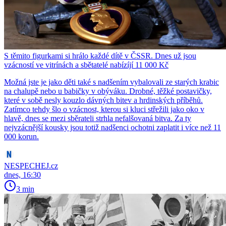
S těmito figurkami si hrálo každé dítě v ČSSR. Dnes už jsou
vzácností ve vitrínách a sbětatelé nabízíjí 11 000 Kč
Možná jste je jako děti také s nadšením vybalovali ze starých krabic
na chalupě nebo u babičky v obýváku. Drobné, těžké postavičky,
které v sobě nesly kouzlo dávných bitev a hrdinských příběhů.
Zatímco tehdy šlo o vzácnost, kterou si kluci střežili jako oko v
hlavě, dnes se mezi sběrateli strhla nefalšovaná bitva. Za ty
nejvzácnější kousky jsou totiž nadšenci ochotni zaplatit i více než 11
000 korun.
NESPECHEJ.cz
dnes, 16:30
3 min