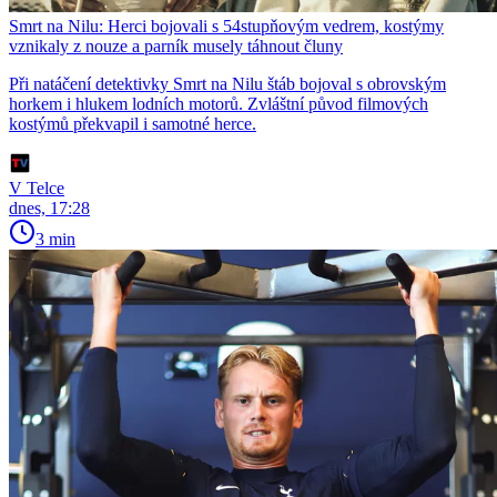
Smrt na Nilu: Herci bojovali s 54stupňovým vedrem, kostýmy
vznikaly z nouze a parník musely táhnout čluny
Při natáčení detektivky Smrt na Nilu štáb bojoval s obrovským
horkem i hlukem lodních motorů. Zvláštní původ filmových
kostýmů překvapil i samotné herce.
V Telce
dnes, 17:28
3 min