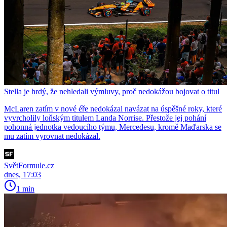
Stella je hrdý, že nehledali výmluvy, proč nedokážou bojovat o titul
McLaren zatím v nové éře nedokázal navázat na úspěšné roky, které
vyvrcholily loňským titulem Landa Norrise. Přestože jej pohání
pohonná jednotka vedoucího týmu, Mercedesu, kromě Maďarska se
mu zatím vyrovnat nedokázal.
SvětFormule.cz
dnes, 17:03
1 min