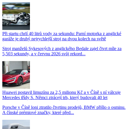
Při startu chrlí 40 litrů vody za sekundu: Parní motorka z anglické
garáže je druhý nejrychlejší stroj na dvou kolech na světě
Stroj manželů Sykesových z anglického Bedale zajel čtvrt míle za
5,503 sekundy, a v červnu 2026 svůj rekord...
Huawei postavil limuzínu za 2,5 milionu Kč a v Číně s ní válcuje
Mercedes třídy S. Němci ztrácejí trh, který budovali 40 let
Porsche v Číně loni ztratilo čtvrtinu prodejů, BMW přišlo o osminu.
A čínské prémiové značky, které před...