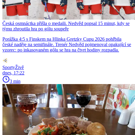
Česká osmnáctka přišla o medaili. Nedvěd popsal 15 minut, kdy se
týmu zhroutila hra po gólu soupeře
Porážka 4:5 s Finskem na Hlinka Gretzky Cupu 2026 pohřbila
české naděje na semifinále. Trenér Nedvěd pojmenoval opakující se
vzorec: po inkasovaném gólu se hra na čtvrt hodiny rozpadla.
SportyŽivě
dnes, 17:22
3 min