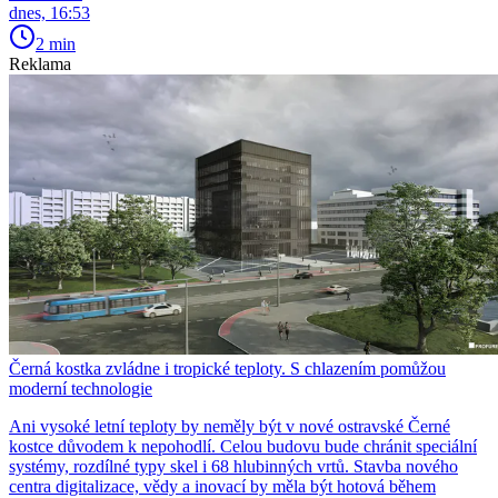
dnes, 16:53
2 min
Reklama
Černá kostka zvládne i tropické teploty. S chlazením pomůžou
moderní technologie
Ani vysoké letní teploty by neměly být v nové ostravské Černé
kostce důvodem k nepohodlí. Celou budovu bude chránit speciální
systémy, rozdílné typy skel i 68 hlubinných vrtů. Stavba nového
centra digitalizace, vědy a inovací by měla být hotová během